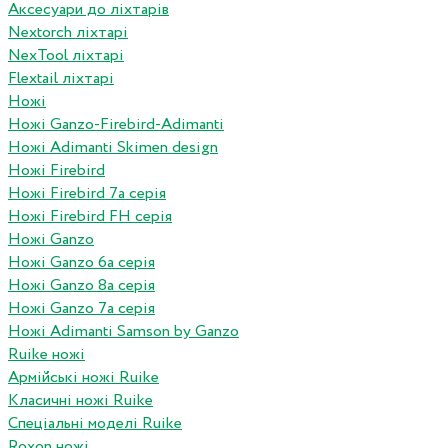
Аксесуари до ліхтарів
Nextorch ліхтарі
NexTool ліхтарі
Flextail ліхтарі
Ножі
Ножі Ganzo-Firebird-Adimanti
Ножі Adimanti Skimen design
Ножі Firebird
Ножі Firebird 7а серія
Ножі Firebird FH серія
Ножі Ganzo
Ножі Ganzo 6а серія
Ножі Ganzo 8а серія
Ножі Ganzo 7а серія
Ножі Adimanti Samson by Ganzo
Ruike ножі
Армійські ножі Ruike
Класичні ножі Ruike
Спеціальні моделі Ruike
Roxon ножi