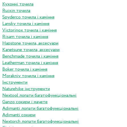
Кухонні точила
Ruixin точила
Spyderco точила і каміння
Lansky точила і каміння
Victorinox точила і каміння
Risam точила і каміння
Hapstone точила, аксесуари
Kanetsune точила, аксесуари
Benchmade точила і каміння
Leatherman точила і каміння
Boker точила і каміння
Morakniv точила і каміння
Інструменти
Naturehike інструменти
Nextool лопати багатофункціональні
Ganzo сокири і мачете
Adimanti лопати багатофункціональні
Adimanti сокири
Nextorch лопати багатофункціональні