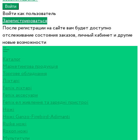
Войти как пользователь
Зарегистрироваться
После регистрации на сайте вам будет доступно
отслеживание состояния заказов, личный кабинет и другие
новые возможности
Каталог
Маркетингова продукція
Торгове обладнання
Ліхтарі
Fenix ліхтарі
Fenix аксесуари
Fenix ел живлення та зарядні пристрої
Ножі
Ножі Ganzo-Firebird-Adimanti
Ruike ножі
Roxon ножi
Мультитули