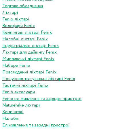
Торгове обладнання
Ліхтарі
Fenix ліхтарі
Велофари Fenix
Кемпінгові ліхтарі Fenix
Налобні ліхтарі Fenix
Індустріальні ліхтарі Fenix
Ліхтарі для дайвінгу Fenix
Мисливські ліхтарі Fenix
Набори Fenix
Повсякденні ліхтарі Fenix
Пошуково-рятувальні ліхтарі Fenix
Тактичні ліхтарі Fenix
Fenix аксесуари
Fenix ел живлення та зарядні пристрої
Naturehike ліхтарі
Кемпінгові
Налобні
Ел живлення та зарядні пристрої