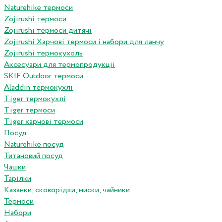
Naturehike термоси
Zojirushi термоси
Zojirushi термоси дитячі
Zojirushi Харчові термоси і набори для ланчу
Zojirushi термокухоль
Аксесуари для термопродукціі
SKIF Outdoor термоси
Aladdin термокухлі
Tiger термокухлі
Tiger термоси
Tiger харчові термоси
Посуд
Naturehike посуд
Титановий посуд
Чашки
Тарілки
Казанки, сковорідки, миски, чайники
Термоси
Набори