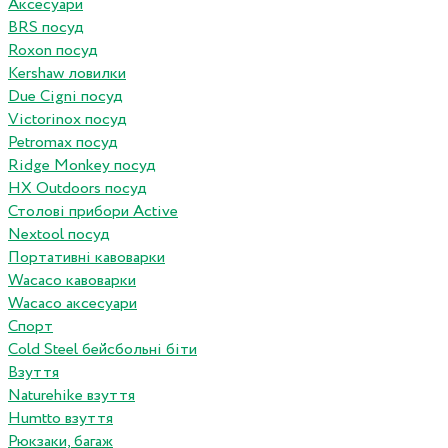
Аксесуари
BRS посуд
Roxon посуд
Kershaw ловилки
Due Cigni посуд
Victorinox посуд
Petromax посуд
Ridge Monkey посуд
HX Outdoors посуд
Столові прибори Active
Nextool посуд
Портативні кавоварки
Wacaco кавоварки
Wacaco аксесуари
Спорт
Cold Steel бейсбольні біти
Взуття
Naturehike взуття
Humtto взуття
Рюкзаки, багаж