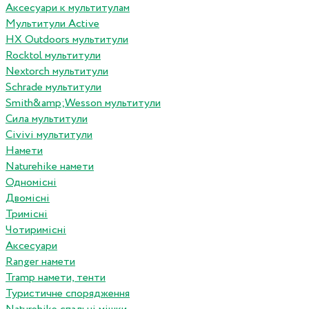
Аксесуари к мультитулам
Мультитули Active
HX Outdoors мультитули
Rocktol мультитули
Nextorch мультитули
Schrade мультитули
Smith&amp;Wesson мультитули
Сила мультитули
Civivi мультитули
Намети
Naturehike намети
Одномісні
Двомісні
Тримісні
Чотиримісні
Аксесуари
Ranger намети
Tramp намети, тенти
Туристичне спорядження