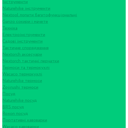
Інструменти
Naturehike інструменти
Nextool лопати багатофункціональні
Ganzo сокири і мачете
Техніка
Електроінструменти
Садові інструменти
Тактичне спорядження
Nextorch аксесуари
Nextorch тактичні перчатки
Термоси та термокухлі
Wacaco термокухлі
Naturehike термоси
Zojirushi термоси
Посуд
Naturehike посуд
BRS посуд
Roxon посуд
Портативні кавоварки
Wacaco кавоварки