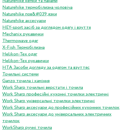
Naturehike кепки та панами
Naturehike термобілизна чоловіча
Naturehike пов&#039;язки
Naturehike аксесуари
HEY-sport засіб за доглядом одягу і взуття
Mechanix рукавички
Thermowave одяг
X-Fish Термобілизна
Helikon-Tex одяг
Helikon-Tex рукавички
HTA Засоби догляду за одягом та взуттяс
Точильні системи
Ganzo точила і каміння
Work Sharp точильні верстати і точила
Work Sharp професiйнi кухоннi точилки электричнi
Work Sharp унiверсальнi точилки электричнi
Work Sharp аксесуари до професiйних кухонних точилок
Work Sharp аксесуари до унiверсальних электричних
точилок
WorkSharp ручні точила