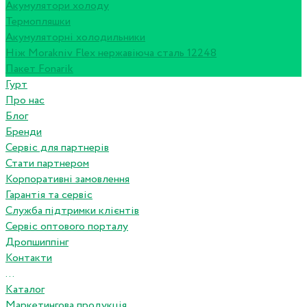
Акумулятори холоду
Термопляшки
Акумуляторні холодильники
Ніж Morakniv Flex нержавіюча сталь 12248
Пакет Fonarik
Гурт
Про нас
Блог
Бренди
Сервіс для партнерів
Стати партнером
Корпоративні замовлення
Гарантія та сервіс
Служба підтримки клієнтів
Сервіс оптового порталу
Дропшиппінг
Контакти
...
Каталог
Маркетингова продукція