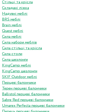
Стільці та крісла
Складані ліжка
Надувні меблі
BRS меблі
Brain меблі
Quest меблі
Сила меблі
Сила набори меблів
Сила стільці та крісла
Сила столи
Сила шезлонги
KingCamp меблі
KingCamp шезлонги
SKIF Outdoor меблі
Перцеві балончики
Терен перцеві балончики
Ballistol перцеві балончики
Sabre Red перцеві балончики
Umarex Perfecta перцеві балончики
Перець перцеві балончики