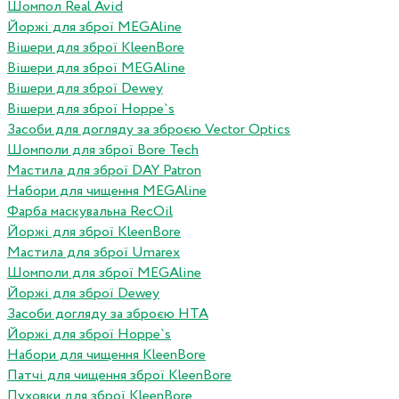
Шомпол Real Avid
Йоржі для зброї MEGAline
Вішери для зброї KleenBore
Вішери для зброї MEGAline
Вішери для зброї Dewey
Вішери для зброї Hoppe`s
Засоби для догляду за зброєю Vector Optics
Шомполи для зброї Bore Tech
Мастила для зброї DAY Patron
Набори для чищення MEGAline
Фарба маскувальна RecOil
Йоржі для зброї KleenBore
Мастила для зброї Umarex
Шомполи для зброї MEGAline
Йоржі для зброї Dewey
Засоби догляду за зброєю HTA
Йоржі для зброї Hoppe`s
Набори для чищення KleenBore
Патчі для чищення зброї KleenBore
Пуховки для зброї KleenBore