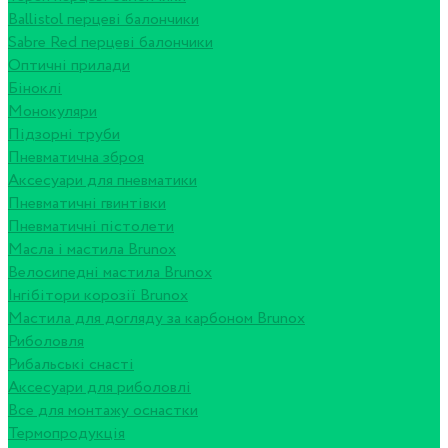
Ballistol перцеві балончики
Sabre Red перцеві балончики
Оптичні прилади
Біноклі
Монокуляри
Підзорні труби
Пневматична зброя
Аксесуари для пневматики
Пневматичні гвинтівки
Пневматичні пістолети
Масла і мастила Brunox
Велосипедні мастила Brunox
Інгібітори корозії Brunox
Мастила для догляду за карбоном Brunox
Риболовля
Рибальські снасті
Аксесуари для риболовлі
Все для монтажу оснастки
Термопродукція