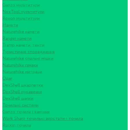
Ganzo мультитули
NexTool мультитули
Roxon мультитули
Намети
Naturehike намети
Ranger намети
Tramp намети, тенти
Туристичне спорядження
Naturehike спальні мішки
Naturehike гамаки
Naturehike матраци
Одяг
DexShell шкарпетки
DexShell рукавички
DexShell шапки
Точильні системи
Ganzo точила і каміння
Work Sharp точильні верстати і точила
Ruixin точила