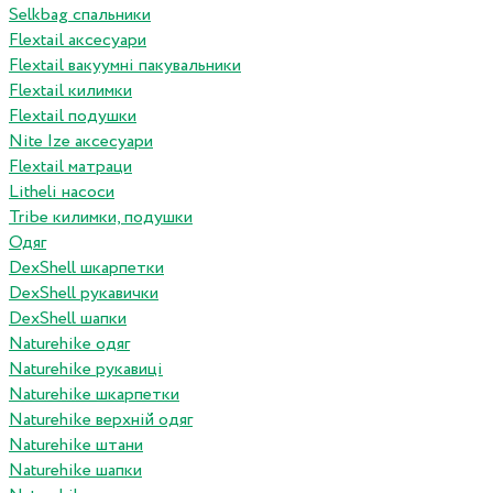
Selkbag спальники
Flextail аксесуари
Flextail вакуумні пакувальники
Flextail килимки
Flextail подушки
Nite Ize аксесуари
Flextail матраци
Litheli насоси
Tribe килимки, подушки
Одяг
DexShell шкарпетки
DexShell рукавички
DexShell шапки
Naturehike одяг
Naturehike рукавиці
Naturehike шкарпетки
Naturehike верхній одяг
Naturehike штани
Naturehike шапки