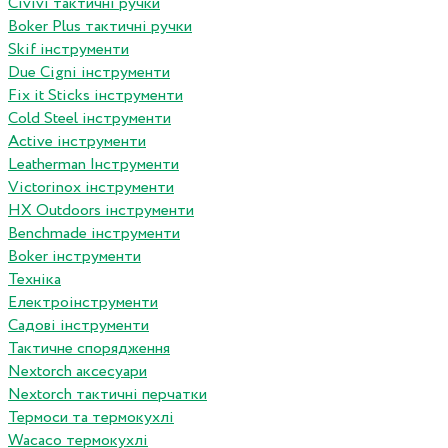
Сivivi тактичні ручки
Boker Plus тактичні ручки
Skif інструменти
Due Cigni інструменти
Fix it Sticks інструменти
Сold Steel інструменти
Active інструменти
Leatherman Інструменти
Victorinox інструменти
HX Outdoors інструменти
Benchmade інструменти
Boker інструменти
Техніка
Електроінструменти
Садові інструменти
Тактичне спорядження
Nextorch аксесуари
Nextorch тактичні перчатки
Термоси та термокухлі
Wacaco термокухлі