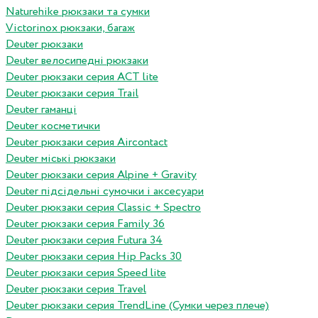
Naturehike рюкзаки та сумки
Victorinox рюкзаки, багаж
Deuter рюкзаки
Deuter велосипедні рюкзаки
Deuter рюкзаки серия ACT lite
Deuter рюкзаки серия Trail
Deuter гаманці
Deuter косметички
Deuter рюкзаки серия Aircontact
Deuter міські рюкзаки
Deuter рюкзаки серия Alpine + Gravity
Deuter підсідельні сумочки і аксесуари
Deuter рюкзаки серия Classic + Spectro
Deuter рюкзаки серия Family 36
Deuter рюкзаки серия Futura 34
Deuter рюкзаки серия Hip Packs 30
Deuter рюкзаки серия Speed lite
Deuter рюкзаки серия Travel
Deuter рюкзаки серия TrendLine (Сумки через плече)