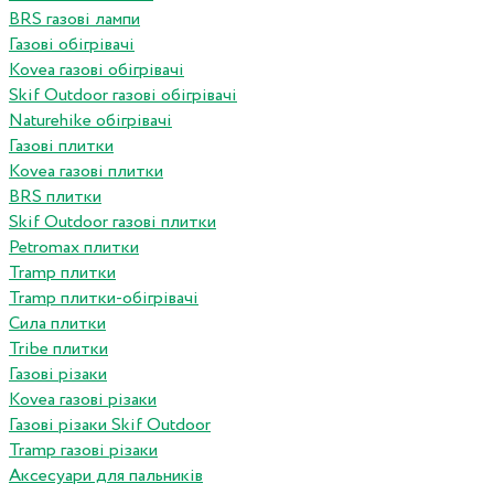
BRS газові лампи
Газові обігрівачі
Kovea газові обігрівачі
Skif Outdoor газові обігрівачі
Naturehike обігрівачі
Газові плитки
Kovea газові плитки
BRS плитки
Skif Outdoor газові плитки
Petromax плитки
Tramp плитки
Tramp плитки-обігрівачі
Сила плитки
Tribe плитки
Газові різаки
Kovea газові різаки
Газові різаки Skif Outdoor
Tramp газові різаки
Аксесуари для пальників