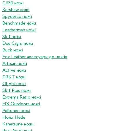
CJRB ножі
Kershaw ножі
Spyderco ножі
Benchmade ножі
Leatherman ножі
Skif ножі
Due Cigni ножі
Buck ножі
Fox Leather аксесуари до ножів
Artisan ножі
Active ножі
CRKT ножі
Olight ножі
Skif Plus ножі
Extrema Ratio ножі
HX Outdoors ножі
Peltonen ножі
Ножі Helle
Kanetsune ножі
Real Avid ножі