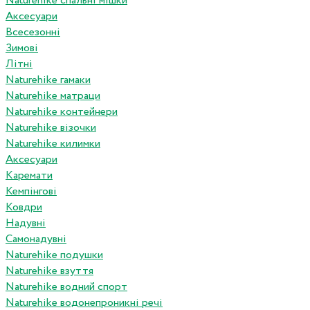
Naturehike спальні мішки
Аксесуари
Всесезонні
Зимові
Літні
Naturehike гамаки
Naturehike матраци
Naturehike контейнери
Naturehike візочки
Naturehike килимки
Аксесуари
Каремати
Кемпінгові
Ковдри
Надувні
Самонадувні
Naturehike подушки
Naturehike взуття
Naturehike водний спорт
Naturehike водонепроникні речі