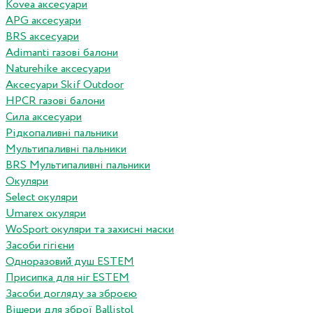
Kovea аксесуари
APG аксесуари
BRS аксесуари
Adimanti газові балони
Naturehike аксесуари
Аксесуари Skif Outdoor
HPCR газові балони
Сила аксесуари
Рідкопаливні пальники
Мультипаливні пальники
BRS Мультипаливні пальники
Окуляри
Select окуляри
Umarex окуляри
WoSport окуляри та захисні маски
Засоби гігієни
Одноразовий душ ESTEM
Присипка для ніг ESTEM
Засоби догляду за зброєю
Вішери для зброї Ballistol