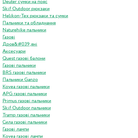
Deuter сумки на пояс
Skif Outdoor рюкзаки
Helikon-Tex рюкзаки та сумки
Пальники та обладнання
Naturehike пальники
Газові
Дров&#039;яні
Аксесуари
Quest газові балони
Газові пальники
BRS газові пальники
Пальники Ganzo
Kovea газові пальники
APG газові пальники
Primus газові пальники
Skif Outdoor пальники
Tramp газові пальники
Сила газові пальники
Газові лампи
Kovea газові лампи