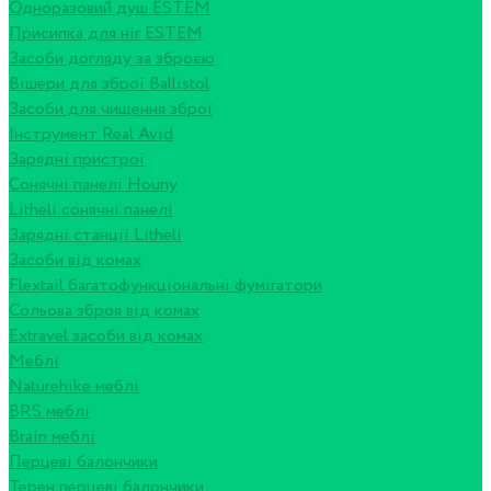
Одноразовий душ ESTEM
Присипка для ніг ESTEM
Засоби догляду за зброєю
Вішери для зброї Ballistol
Засоби для чищення зброї
Інструмент Real Avid
Зарядні пристрої
Сонячні панелі Houny
Litheli сонячні панелі
Зарядні станції Litheli
Засоби від комах
Flextail багатофункціональні фумігатори
Сольова зброя від комах
Extravel засоби від комах
Меблі
Naturehike меблі
BRS меблі
Brain меблі
Перцеві балончики
Терен перцеві балончики