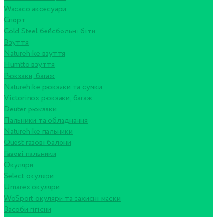
Wacaco аксесуари
Спорт
Cold Steel бейсбольні біти
Взуття
Naturehike взуття
Humtto взуття
Рюкзаки, багаж
Naturehike рюкзаки та сумки
Victorinox рюкзаки, багаж
Deuter рюкзаки
Пальники та обладнання
Naturehike пальники
Quest газові балони
Газові пальники
Окуляри
Select окуляри
Umarex окуляри
WoSport окуляри та захисні маски
Засоби гігієни