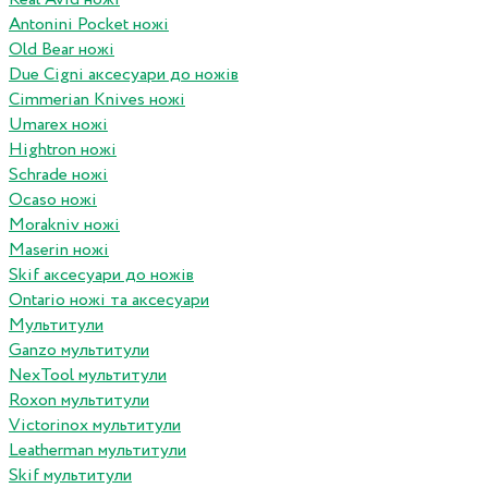
Antonini Pocket ножі
Old Bear ножі
Due Cigni аксесуари до ножів
Cimmerian Knives ножі
Umarex ножі
Hightron ножі
Schrade ножі
Ocaso ножі
Morakniv ножі
Maserin ножі
Skif аксесуари до ножів
Ontario ножі та аксесуари
Мультитули
Ganzo мультитули
NexTool мультитули
Roxon мультитули
Victorinox мультитули
Leatherman мультитули
Skif мультитули