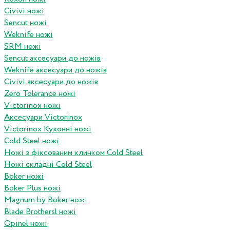
Civivi ножі
Sencut ножі
Weknife ножі
SRM ножі
Sencut аксесуари до ножів
Weknife аксесуари до ножів
Civivi аксесуари до ножів
Zero Tolerance ножі
Victorinox ножі
Аксесуари Victorinox
Victorinox Кухонні ножі
Cold Steel ножі
Ножі з фіксованим клинком Cold Steel
Ножі складні Cold Steel
Boker ножі
Boker Plus ножі
Magnum by Boker ножі
Blade Brothersl ножі
Opinel ножі