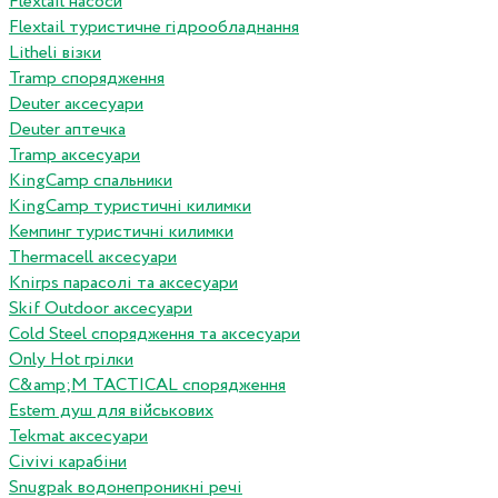
Flextail насоси
Flextail туристичне гідрообладнання
Litheli візки
Tramp спорядження
Deuter аксесуари
Deuter аптечка
Tramp аксесуари
KingCamp спальники
KingCamp туристичні килимки
Кемпинг туристичні килимки
Thermacell аксесуари
Knirps парасолі та аксесуари
Skif Outdoor аксесуари
Cold Steel спорядження та аксесуари
Only Hot грілки
C&amp;M TACTICAL спорядження
Estem душ для військових
Tekmat аксесуари
Сivivi карабіни
Snugpak водонепроникні речі