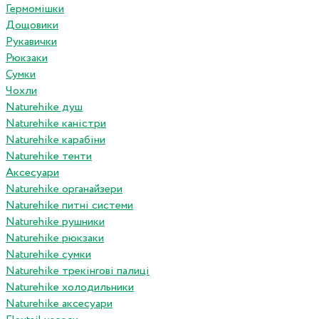
Гермомішки
Дощовики
Рукавички
Рюкзаки
Сумки
Чохли
Naturehike душ
Naturehike каністри
Naturehike карабіни
Naturehike тенти
Аксесуари
Naturehike органайзери
Naturehike питні системи
Naturehike рушники
Naturehike рюкзаки
Naturehike сумки
Naturehike трекінгові палиці
Naturehike холодильники
Naturehike аксесуари