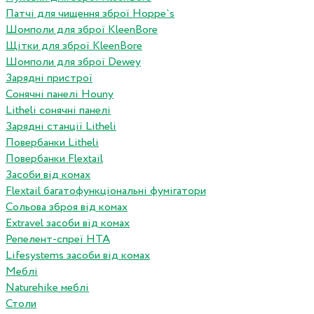
Патчі для чищення зброї Hoppe`s
Шомполи для зброї KleenBore
Щітки для зброї KleenBore
Шомполи для зброї Dewey
Зарядні пристрої
Сонячні панелі Houny
Litheli сонячні панелі
Зарядні станції Litheli
Повербанки Litheli
Повербанки Flextail
Засоби від комах
Flextail багатофункціональні фумігатори
Сольова зброя від комах
Extravel засоби від комах
Репелент-спреї HTA
Lifesystems засоби від комах
Меблі
Naturehike меблі
Столи