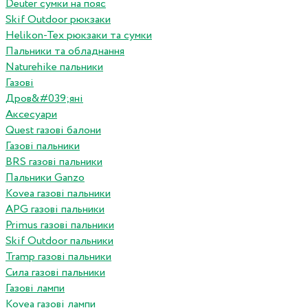
Deuter сумки на пояс
Skif Outdoor рюкзаки
Helikon-Tex рюкзаки та сумки
Пальники та обладнання
Naturehike пальники
Газові
Дров&#039;яні
Аксесуари
Quest газові балони
Газові пальники
BRS газові пальники
Пальники Ganzo
Kovea газові пальники
APG газові пальники
Primus газові пальники
Skif Outdoor пальники
Tramp газові пальники
Сила газові пальники
Газові лампи
Kovea газові лампи