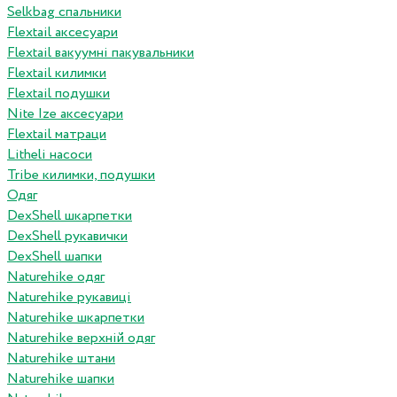
Selkbag спальники
Flextail аксесуари
Flextail вакуумні пакувальники
Flextail килимки
Flextail подушки
Nite Ize аксесуари
Flextail матраци
Litheli насоси
Tribe килимки, подушки
Одяг
DexShell шкарпетки
DexShell рукавички
DexShell шапки
Naturehike одяг
Naturehike рукавиці
Naturehike шкарпетки
Naturehike верхній одяг
Naturehike штани
Naturehike шапки