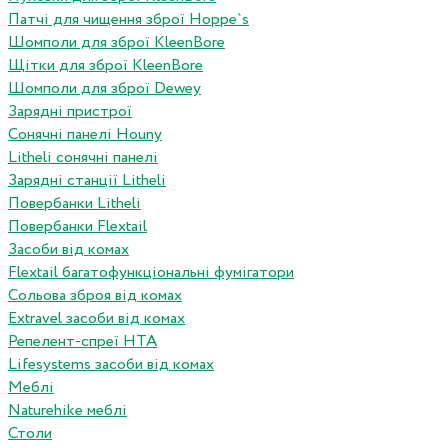
Патчі для чищення зброї Hoppe`s
Шомполи для зброї KleenBore
Щітки для зброї KleenBore
Шомполи для зброї Dewey
Зарядні пристрої
Сонячні панелі Houny
Litheli сонячні панелі
Зарядні станції Litheli
Повербанки Litheli
Повербанки Flextail
Засоби від комах
Flextail багатофункціональні фумігатори
Сольова зброя від комах
Extravel засоби від комах
Репелент-спреї HTA
Lifesystems засоби від комах
Меблі
Naturehike меблі
Столи