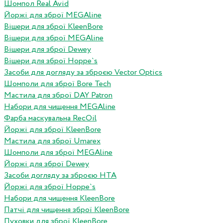
Шомпол Real Avid
Йоржі для зброї MEGAline
Вішери для зброї KleenBore
Вішери для зброї MEGAline
Вішери для зброї Dewey
Вішери для зброї Hoppe`s
Засоби для догляду за зброєю Vector Optics
Шомполи для зброї Bore Tech
Мастила для зброї DAY Patron
Набори для чищення MEGAline
Фарба маскувальна RecOil
Йоржі для зброї KleenBore
Мастила для зброї Umarex
Шомполи для зброї MEGAline
Йоржі для зброї Dewey
Засоби догляду за зброєю HTA
Йоржі для зброї Hoppe`s
Набори для чищення KleenBore
Патчі для чищення зброї KleenBore
Пуховки для зброї KleenBore