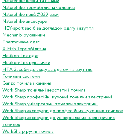
Naturehike кепки та панами
Naturehike термобілизна чоловіча
Naturehike пов&#039;язки
Naturehike аксесуари
HEY-sport засіб за доглядом одягу і взуття
Mechanix рукавички
Thermowave одяг
X-Fish Термобілизна
Helikon-Tex одяг
Helikon-Tex рукавички
HTA Засоби догляду за одягом та взуттяс
Точильні системи
Ganzo точила і каміння
Work Sharp точильні верстати і точила
Work Sharp професiйнi кухоннi точилки электричнi
Work Sharp унiверсальнi точилки электричнi
Work Sharp аксесуари до професiйних кухонних точилок
Work Sharp аксесуари до унiверсальних электричних
точилок
WorkSharp ручні точила