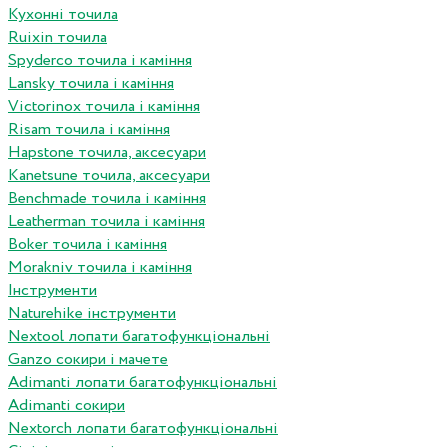
Кухонні точила
Ruixin точила
Spyderco точила і каміння
Lansky точила і каміння
Victorinox точила і каміння
Risam точила і каміння
Hapstone точила, аксесуари
Kanetsune точила, аксесуари
Benchmade точила і каміння
Leatherman точила і каміння
Boker точила і каміння
Morakniv точила і каміння
Інструменти
Naturehike інструменти
Nextool лопати багатофункціональні
Ganzo сокири і мачете
Adimanti лопати багатофункціональні
Adimanti сокири
Nextorch лопати багатофункціональні