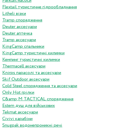
Flextail насоси
Flextail туристичне гідрообладнання
Litheli візки
Tramp спорядження
Deuter аксесуари
Deuter аптечка
Tramp аксесуари
KingCamp спальники
KingCamp туристичні килимки
Кемпинг туристичні килимки
Thermacell аксесуари
Knirps парасолі та аксесуари
Skif Outdoor аксесуари
Cold Steel спорядження та аксесуари
Only Hot грілки
C&amp;M TACTICAL спорядження
Estem душ для військових
Tekmat аксесуари
Сivivi карабіни
Snugpak водонепроникні речі