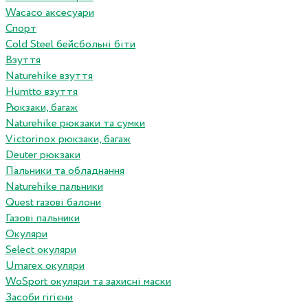
Wacaco аксесуари
Спорт
Cold Steel бейсбольні біти
Взуття
Naturehike взуття
Humtto взуття
Рюкзаки, багаж
Naturehike рюкзаки та сумки
Victorinox рюкзаки, багаж
Deuter рюкзаки
Пальники та обладнання
Naturehike пальники
Quest газові балони
Газові пальники
Окуляри
Select окуляри
Umarex окуляри
WoSport окуляри та захисні маски
Засоби гігієни