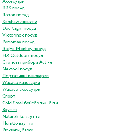
Аксесуари
BRS посуд
Roxon посуд
Kershaw ловилки
Due Cigni посуд
Victorinox посуд
Petromax посуд
Ridge Monkey посуд
HX Outdoors посуд
Столові прибори Active
Nextool посуд
Портативні кавоварки
Wacaco кавоварки
Wacaco аксесуари
Спорт
Cold Steel бейсбольні біти
Взуття
Naturehike взуття
Humtto взуття
Рюкзаки, багаж