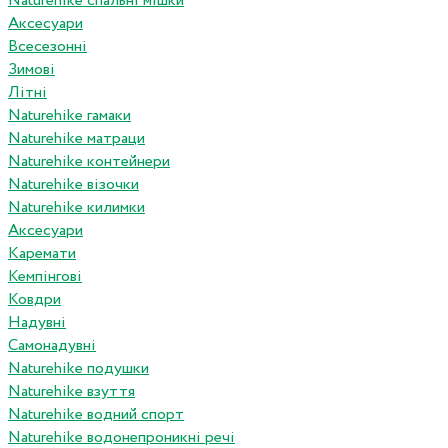
Naturehike спальні мішки
Аксесуари
Всесезонні
Зимові
Літні
Naturehike гамаки
Naturehike матраци
Naturehike контейнери
Naturehike візочки
Naturehike килимки
Аксесуари
Каремати
Кемпінгові
Ковдри
Надувні
Самонадувні
Naturehike подушки
Naturehike взуття
Naturehike водний спорт
Naturehike водонепроникні речі