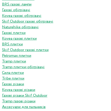
BRS газові лампи
Газові обігрівачі
Kovea газові обігрівачі
Skif Outdoor газові обігрівачі
Naturehike обігрівачі
Газові плитки
Kovea газові плитки
BRS плитки
Skif Outdoor газові плитки
Petromax плитки
Tramp плитки
Tramp плитки-обігрівачі
Сила плитки
Tribe плитки
Газові різаки
Kovea газові різаки
Газові різаки Skif Outdoor
Tramp газові різаки
Аксесуари для пальників