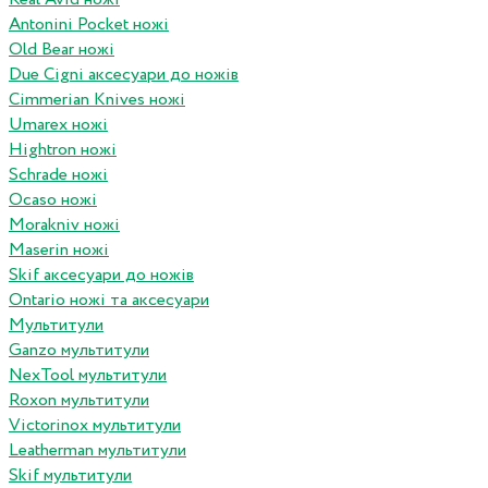
Antonini Pocket ножі
Old Bear ножі
Due Cigni аксесуари до ножів
Cimmerian Knives ножі
Umarex ножі
Hightron ножі
Schrade ножі
Ocaso ножі
Morakniv ножі
Maserin ножі
Skif аксесуари до ножів
Ontario ножі та аксесуари
Мультитули
Ganzo мультитули
NexTool мультитули
Roxon мультитули
Victorinox мультитули
Leatherman мультитули
Skif мультитули