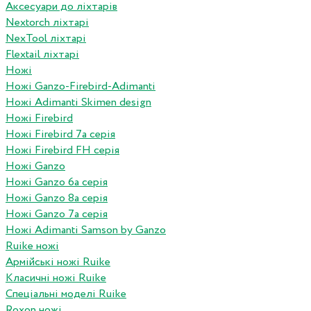
Аксесуари до ліхтарів
Nextorch ліхтарі
NexTool ліхтарі
Flextail ліхтарі
Ножі
Ножі Ganzo-Firebird-Adimanti
Ножі Adimanti Skimen design
Ножі Firebird
Ножі Firebird 7а серія
Ножі Firebird FH серія
Ножі Ganzo
Ножі Ganzo 6а серія
Ножі Ganzo 8а серія
Ножі Ganzo 7а серія
Ножі Adimanti Samson by Ganzo
Ruike ножі
Армійські ножі Ruike
Класичні ножі Ruike
Спеціальні моделі Ruike
Roxon ножi