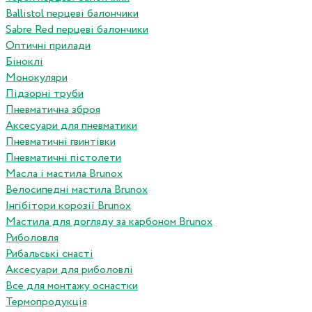
Ballistol перцеві балончики
Sabre Red перцеві балончики
Оптичні прилади
Біноклі
Монокуляри
Підзорні труби
Пневматична зброя
Аксесуари для пневматики
Пневматичні гвинтівки
Пневматичні пістолети
Масла і мастила Brunox
Велосипедні мастила Brunox
Інгібітори корозії Brunox
Мастила для догляду за карбоном Brunox
Риболовля
Рибальські снасті
Аксесуари для риболовлі
Все для монтажу оснастки
Термопродукція