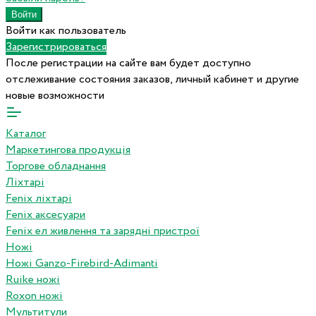
Войти как пользователь
Зарегистрироваться
После регистрации на сайте вам будет доступно
отслеживание состояния заказов, личный кабинет и другие
новые возможности
Каталог
Маркетингова продукція
Торгове обладнання
Ліхтарі
Fenix ліхтарі
Fenix аксесуари
Fenix ел живлення та зарядні пристрої
Ножі
Ножі Ganzo-Firebird-Adimanti
Ruike ножі
Roxon ножi
Мультитули