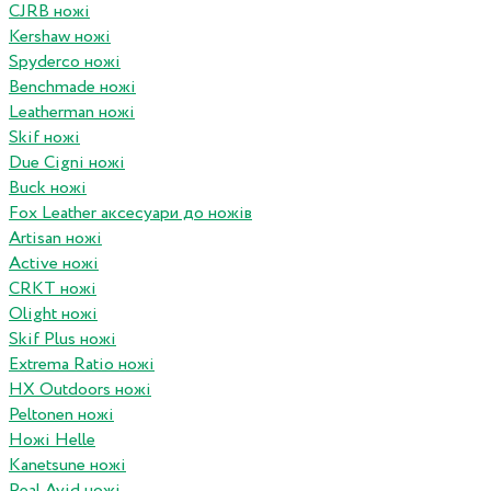
CJRB ножі
Kershaw ножі
Spyderco ножі
Benchmade ножі
Leatherman ножі
Skif ножі
Due Cigni ножі
Buck ножі
Fox Leather аксесуари до ножів
Artisan ножі
Active ножі
CRKT ножі
Olight ножі
Skif Plus ножі
Extrema Ratio ножі
HX Outdoors ножі
Peltonen ножі
Ножі Helle
Kanetsune ножі
Real Avid ножі