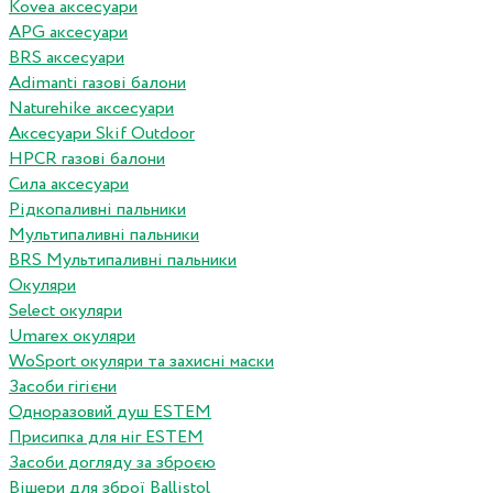
Kovea аксесуари
APG аксесуари
BRS аксесуари
Adimanti газові балони
Naturehike аксесуари
Аксесуари Skif Outdoor
HPCR газові балони
Сила аксесуари
Рідкопаливні пальники
Мультипаливні пальники
BRS Мультипаливні пальники
Окуляри
Select окуляри
Umarex окуляри
WoSport окуляри та захисні маски
Засоби гігієни
Одноразовий душ ESTEM
Присипка для ніг ESTEM
Засоби догляду за зброєю
Вішери для зброї Ballistol