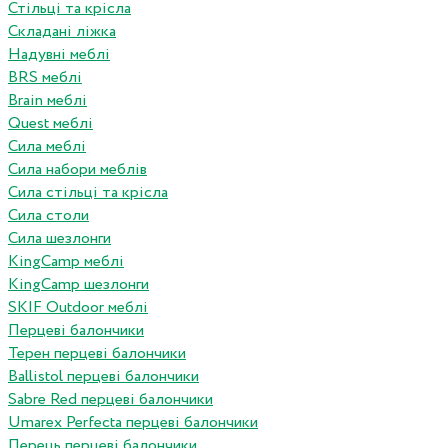
Стільці та крісла
Складані ліжка
Надувні меблі
BRS меблі
Brain меблі
Quest меблі
Сила меблі
Сила набори меблів
Сила стільці та крісла
Сила столи
Сила шезлонги
KingCamp меблі
KingCamp шезлонги
SKIF Outdoor меблі
Перцеві балончики
Терен перцеві балончики
Ballistol перцеві балончики
Sabre Red перцеві балончики
Umarex Perfecta перцеві балончики
Перець перцеві балончики