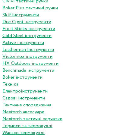
Сivivi тактичні ручки
Boker Plus тактичні ручки
Skif інструменти
Due Cigni інструменти
Fix it Sticks інструменти
Сold Steel інструменти
Active інструменти
Leatherman Інструменти
Victorinox інструменти
HX Outdoors інструменти
Benchmade інструменти
Boker інструменти
Техніка
Електроінструменти
Садові інструменти
Тактичне спорядження
Nextorch аксесуари
Nextorch тактичні перчатки
Термоси та термокухлі
Wacaco термокухлі