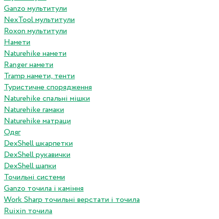
Ganzo мультитули
NexTool мультитули
Roxon мультитули
Намети
Naturehike намети
Ranger намети
Tramp намети, тенти
Туристичне спорядження
Naturehike спальні мішки
Naturehike гамаки
Naturehike матраци
Одяг
DexShell шкарпетки
DexShell рукавички
DexShell шапки
Точильні системи
Ganzo точила і каміння
Work Sharp точильні верстати і точила
Ruixin точила