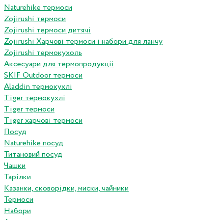
Naturehike термоси
Zojirushi термоси
Zojirushi термоси дитячі
Zojirushi Харчові термоси і набори для ланчу
Zojirushi термокухоль
Аксесуари для термопродукціі
SKIF Outdoor термоси
Aladdin термокухлі
Tiger термокухлі
Tiger термоси
Tiger харчові термоси
Посуд
Naturehike посуд
Титановий посуд
Чашки
Тарілки
Казанки, сковорідки, миски, чайники
Термоси
Набори