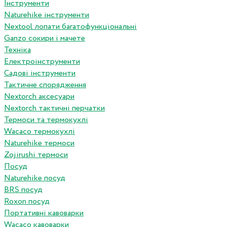
Інструменти
Naturehike інструменти
Nextool лопати багатофункціональні
Ganzo сокири і мачете
Техніка
Електроінструменти
Садові інструменти
Тактичне спорядження
Nextorch аксесуари
Nextorch тактичні перчатки
Термоси та термокухлі
Wacaco термокухлі
Naturehike термоси
Zojirushi термоси
Посуд
Naturehike посуд
BRS посуд
Roxon посуд
Портативні кавоварки
Wacaco кавоварки