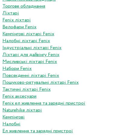
Торгове обладнання
Ліхтарі
Fenix ліхтарі
Велофари Fenix
Кемпінгові ліхтарі Fenix
Налобні ліхтарі Fenix
Індустріальні ліхтарі Fenix
Ліхтарі для дайвінгу Fenix
Мисливські ліхтарі Fenix
Набори Fenix
Повсякденні ліхтарі Fenix
Пошуково-рятувальні ліхтарі Fenix
Тактичні ліхтарі Fenix
Fenix аксесуари
Fenix ел живлення та зарядні пристрої
Naturehike ліхтарі
Кемпінгові
Налобні
Ел живлення та зарядні пристрої