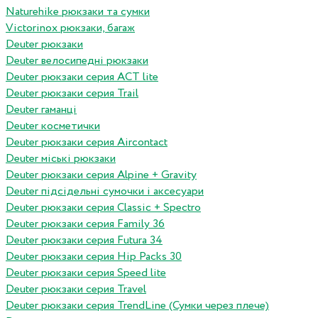
Naturehike рюкзаки та сумки
Victorinox рюкзаки, багаж
Deuter рюкзаки
Deuter велосипедні рюкзаки
Deuter рюкзаки серия ACT lite
Deuter рюкзаки серия Trail
Deuter гаманці
Deuter косметички
Deuter рюкзаки серия Aircontact
Deuter міські рюкзаки
Deuter рюкзаки серия Alpine + Gravity
Deuter підсідельні сумочки і аксесуари
Deuter рюкзаки серия Classic + Spectro
Deuter рюкзаки серия Family 36
Deuter рюкзаки серия Futura 34
Deuter рюкзаки серия Hip Packs 30
Deuter рюкзаки серия Speed lite
Deuter рюкзаки серия Travel
Deuter рюкзаки серия TrendLine (Сумки через плече)