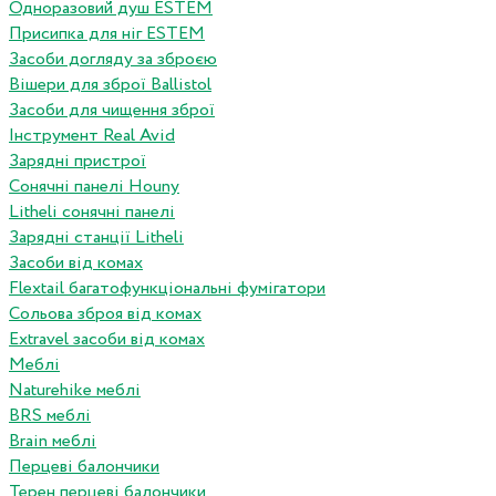
Одноразовий душ ESTEM
Присипка для ніг ESTEM
Засоби догляду за зброєю
Вішери для зброї Ballistol
Засоби для чищення зброї
Інструмент Real Avid
Зарядні пристрої
Сонячні панелі Houny
Litheli сонячні панелі
Зарядні станції Litheli
Засоби від комах
Flextail багатофункціональні фумігатори
Сольова зброя від комах
Extravel засоби від комах
Меблі
Naturehike меблі
BRS меблі
Brain меблі
Перцеві балончики
Терен перцеві балончики