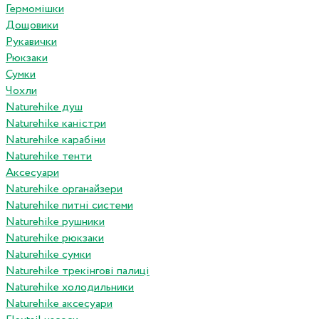
Гермомішки
Дощовики
Рукавички
Рюкзаки
Сумки
Чохли
Naturehike душ
Naturehike каністри
Naturehike карабіни
Naturehike тенти
Аксесуари
Naturehike органайзери
Naturehike питні системи
Naturehike рушники
Naturehike рюкзаки
Naturehike сумки
Naturehike трекінгові палиці
Naturehike холодильники
Naturehike аксесуари