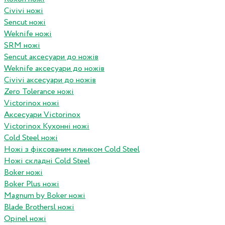
Civivi ножі
Sencut ножі
Weknife ножі
SRM ножі
Sencut аксесуари до ножів
Weknife аксесуари до ножів
Civivi аксесуари до ножів
Zero Tolerance ножі
Victorinox ножі
Аксесуари Victorinox
Victorinox Кухонні ножі
Cold Steel ножі
Ножі з фіксованим клинком Cold Steel
Ножі складні Cold Steel
Boker ножі
Boker Plus ножі
Magnum by Boker ножі
Blade Brothersl ножі
Opinel ножі