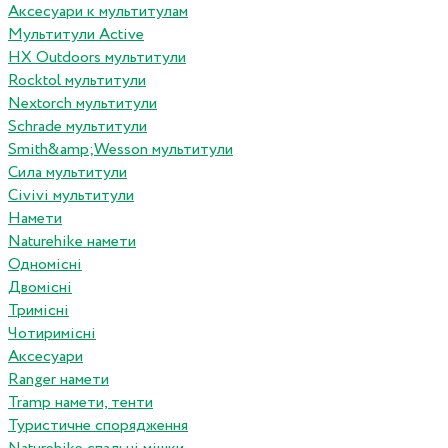
Аксесуари к мультитулам
Мультитули Active
HX Outdoors мультитули
Rocktol мультитули
Nextorch мультитули
Schrade мультитули
Smith&amp;Wesson мультитули
Сила мультитули
Civivi мультитули
Намети
Naturehike намети
Одномісні
Двомісні
Тримісні
Чотиримісні
Аксесуари
Ranger намети
Tramp намети, тенти
Туристичне спорядження