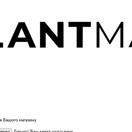
 Вашого магазину
Дякую! Ваш запит надіслано.
вінка