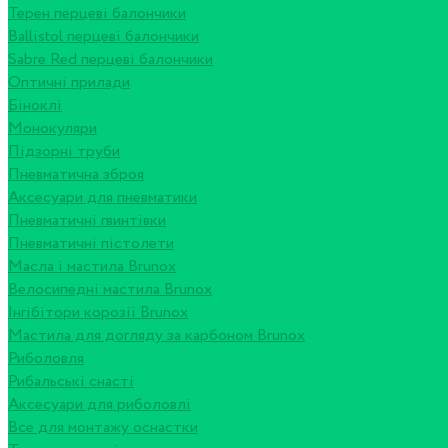
Терен перцеві балончики
Ballistol перцеві балончики
Sabre Red перцеві балончики
Оптичні прилади
Біноклі
Монокуляри
Підзорні труби
Пневматична зброя
Аксесуари для пневматики
Пневматичні гвинтівки
Пневматичні пістолети
Масла і мастила Brunox
Велосипедні мастила Brunox
Інгібітори корозії Brunox
Мастила для догляду за карбоном Brunox
Риболовля
Рибальські снасті
Аксесуари для риболовлі
Все для монтажу оснастки