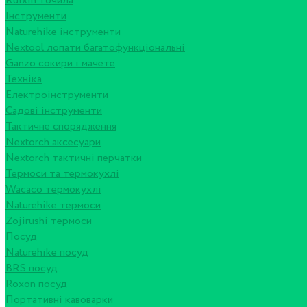
Ruixin точила
Інструменти
Naturehike інструменти
Nextool лопати багатофункціональні
Ganzo сокири і мачете
Техніка
Електроінструменти
Садові інструменти
Тактичне спорядження
Nextorch аксесуари
Nextorch тактичні перчатки
Термоси та термокухлі
Wacaco термокухлі
Naturehike термоси
Zojirushi термоси
Посуд
Naturehike посуд
BRS посуд
Roxon посуд
Портативні кавоварки