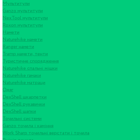
Мультитули
Ganzo мультитули
NexTool мультитули
Roxon мультитули
Намети
Naturehike намети
Ranger намети
Tramp намети, тенти
Туристичне спорядження
Naturehike спальні мішки
Naturehike гамаки
Naturehike матраци
Одяг
DexShell шкарпетки
DexShell рукавички
DexShell шапки
Точильні системи
Ganzo точила і каміння
Work Sharp точильні верстати і точила