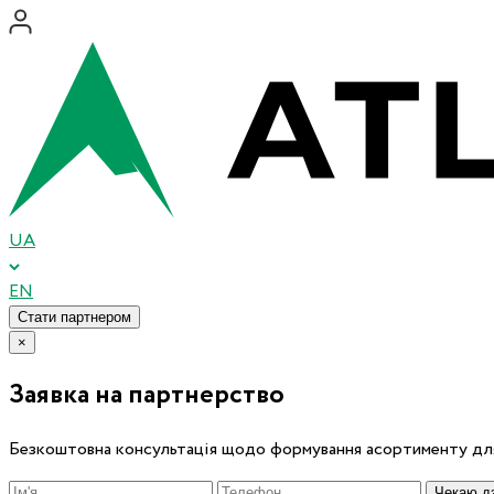
UA
EN
Стати партнером
×
Заявка на партнерство
Безкоштовна консультація щодо формування асортименту для
Чекаю дз