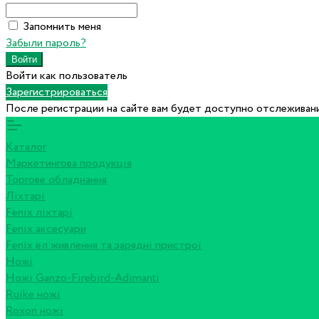
Запомнить меня
Забыли пароль?
Войти как пользователь
Зарегистрироваться
После регистрации на сайте вам будет доступно отслеживани
Каталог
Маркетингова продукція
Торгове обладнання
Ліхтарі
Fenix ліхтарі
Fenix аксесуари
Fenix ел живлення та зарядні пристрої
Ножі
Ножі Ganzo-Firebird-Adimanti
Ruike ножі
Roxon ножi