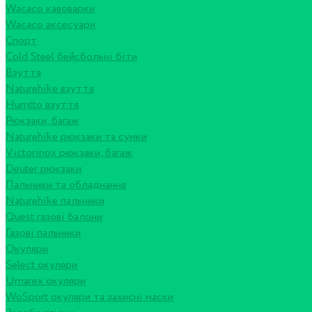
Wacaco кавоварки
Wacaco аксесуари
Спорт
Cold Steel бейсбольні біти
Взуття
Naturehike взуття
Humtto взуття
Рюкзаки, багаж
Naturehike рюкзаки та сумки
Victorinox рюкзаки, багаж
Deuter рюкзаки
Пальники та обладнання
Naturehike пальники
Quest газові балони
Газові пальники
Окуляри
Select окуляри
Umarex окуляри
WoSport окуляри та захисні маски