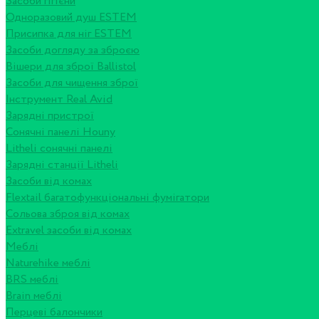
Засоби гігієни
Одноразовий душ ESTEM
Присипка для ніг ESTEM
Засоби догляду за зброєю
Вішери для зброї Ballistol
Засоби для чищення зброї
Інструмент Real Avid
Зарядні пристрої
Сонячні панелі Houny
Litheli сонячні панелі
Зарядні станції Litheli
Засоби від комах
Flextail багатофункціональні фумігатори
Сольова зброя від комах
Extravel засоби від комах
Меблі
Naturehike меблі
BRS меблі
Brain меблі
Перцеві балончики