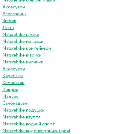
Naturehike спальні мішки
Аксесуари
Всесезонні
Зимові
Літні
Naturehike гамаки
Naturehike матраци
Naturehike контейнери
Naturehike візочки
Naturehike килимки
Аксесуари
Каремати
Кемпінгові
Ковдри
Надувні
Самонадувні
Naturehike подушки
Naturehike взуття
Naturehike водний спорт
Naturehike водонепроникні речі