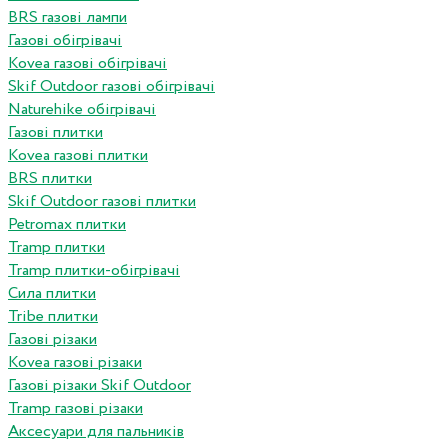
BRS газові лампи
Газові обігрівачі
Kovea газові обігрівачі
Skif Outdoor газові обігрівачі
Naturehike обігрівачі
Газові плитки
Kovea газові плитки
BRS плитки
Skif Outdoor газові плитки
Petromax плитки
Tramp плитки
Tramp плитки-обігрівачі
Сила плитки
Tribe плитки
Газові різаки
Kovea газові різаки
Газові різаки Skif Outdoor
Tramp газові різаки
Аксесуари для пальників