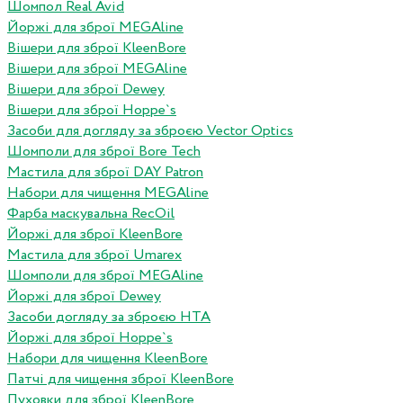
Шомпол Real Avid
Йоржі для зброї MEGAline
Вішери для зброї KleenBore
Вішери для зброї MEGAline
Вішери для зброї Dewey
Вішери для зброї Hoppe`s
Засоби для догляду за зброєю Vector Optics
Шомполи для зброї Bore Tech
Мастила для зброї DAY Patron
Набори для чищення MEGAline
Фарба маскувальна RecOil
Йоржі для зброї KleenBore
Мастила для зброї Umarex
Шомполи для зброї MEGAline
Йоржі для зброї Dewey
Засоби догляду за зброєю HTA
Йоржі для зброї Hoppe`s
Набори для чищення KleenBore
Патчі для чищення зброї KleenBore
Пуховки для зброї KleenBore