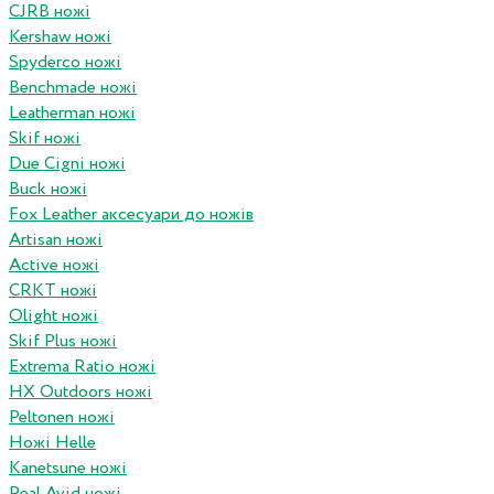
CJRB ножі
Kershaw ножі
Spyderco ножі
Benchmade ножі
Leatherman ножі
Skif ножі
Due Cigni ножі
Buck ножі
Fox Leather аксесуари до ножів
Artisan ножі
Active ножі
CRKT ножі
Olight ножі
Skif Plus ножі
Extrema Ratio ножі
HX Outdoors ножі
Peltonen ножі
Ножі Helle
Kanetsune ножі
Real Avid ножі