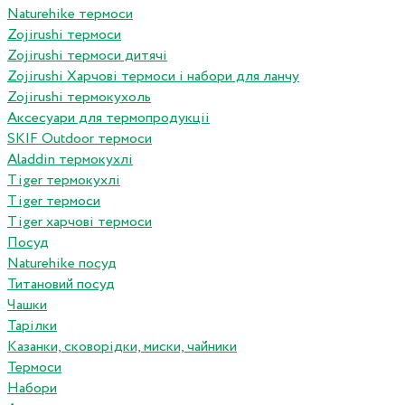
Naturehike термоси
Zojirushi термоси
Zojirushi термоси дитячі
Zojirushi Харчові термоси і набори для ланчу
Zojirushi термокухоль
Аксесуари для термопродукціі
SKIF Outdoor термоси
Aladdin термокухлі
Tiger термокухлі
Tiger термоси
Tiger харчові термоси
Посуд
Naturehike посуд
Титановий посуд
Чашки
Тарілки
Казанки, сковорідки, миски, чайники
Термоси
Набори