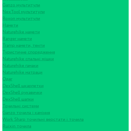
Ganzo мультитули
NexTool мультитули
Roxon мультитули
Намети
Naturehike намети
Ranger намети
Tramp намети, тенти
Туристичне спорядження
Naturehike спальні мішки
Naturehike гамаки
Naturehike матраци
Одяг
DexShell шкарпетки
DexShell рукавички
DexShell шапки
Точильні системи
Ganzo точила і каміння
Work Sharp точильні верстати і точила
Ruixin точила