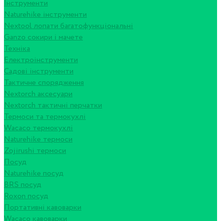
Інструменти
Naturehike інструменти
Nextool лопати багатофункціональні
Ganzo сокири і мачете
Техніка
Електроінструменти
Садові інструменти
Тактичне спорядження
Nextorch аксесуари
Nextorch тактичні перчатки
Термоси та термокухлі
Wacaco термокухлі
Naturehike термоси
Zojirushi термоси
Посуд
Naturehike посуд
BRS посуд
Roxon посуд
Портативні кавоварки
Wacaco кавоварки