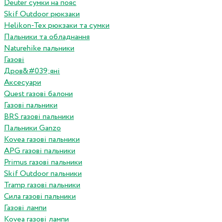
Deuter сумки на пояс
Skif Outdoor рюкзаки
Helikon-Tex рюкзаки та сумки
Пальники та обладнання
Naturehike пальники
Газові
Дров&#039;яні
Аксесуари
Quest газові балони
Газові пальники
BRS газові пальники
Пальники Ganzo
Kovea газові пальники
APG газові пальники
Primus газові пальники
Skif Outdoor пальники
Tramp газові пальники
Сила газові пальники
Газові лампи
Kovea газові лампи