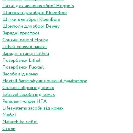
Патчі для чищення зброї Hoppe`s
Шомполи для зброї KleenBore
Щітки для зброї KleenBore
Шомполи для зброї Dewey
Зарядні пристрої
Сонячні панелі Houny
Litheli сонячні панелі
Зарядні станції Litheli
Повербанки Litheli
Повербанки Flextail
Засоби від комах
Flextail багатофункціональні фумігатори
Сольова зброя від комах
Extravel засоби від комах
Репелент-спреї HTA
Lifesystems засоби від комах
Меблі
Naturehike меблі
Столи