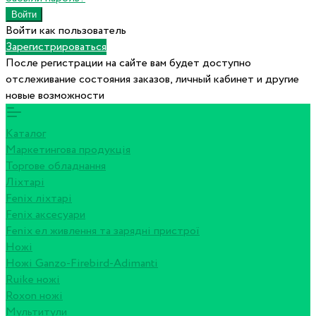
Войти как пользователь
Зарегистрироваться
После регистрации на сайте вам будет доступно
отслеживание состояния заказов, личный кабинет и другие
новые возможности
Каталог
Маркетингова продукція
Торгове обладнання
Ліхтарі
Fenix ліхтарі
Fenix аксесуари
Fenix ел живлення та зарядні пристрої
Ножі
Ножі Ganzo-Firebird-Adimanti
Ruike ножі
Roxon ножi
Мультитули