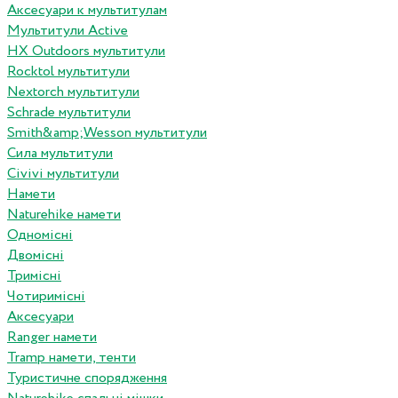
Аксесуари к мультитулам
Мультитули Active
HX Outdoors мультитули
Rocktol мультитули
Nextorch мультитули
Schrade мультитули
Smith&amp;Wesson мультитули
Сила мультитули
Civivi мультитули
Намети
Naturehike намети
Одномісні
Двомісні
Тримісні
Чотиримісні
Аксесуари
Ranger намети
Tramp намети, тенти
Туристичне спорядження