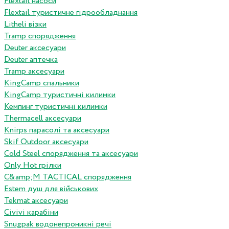
Flextail насоси
Flextail туристичне гідрообладнання
Litheli візки
Tramp спорядження
Deuter аксесуари
Deuter аптечка
Tramp аксесуари
KingCamp спальники
KingCamp туристичні килимки
Кемпинг туристичні килимки
Thermacell аксесуари
Knirps парасолі та аксесуари
Skif Outdoor аксесуари
Cold Steel спорядження та аксесуари
Only Hot грілки
C&amp;M TACTICAL спорядження
Estem душ для військових
Tekmat аксесуари
Сivivi карабіни
Snugpak водонепроникні речі