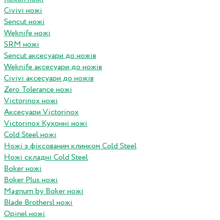
Civivi ножі
Sencut ножі
Weknife ножі
SRM ножі
Sencut аксесуари до ножів
Weknife аксесуари до ножів
Civivi аксесуари до ножів
Zero Tolerance ножі
Victorinox ножі
Аксесуари Victorinox
Victorinox Кухонні ножі
Cold Steel ножі
Ножі з фіксованим клинком Cold Steel
Ножі складні Cold Steel
Boker ножі
Boker Plus ножі
Magnum by Boker ножі
Blade Brothersl ножі
Opinel ножі