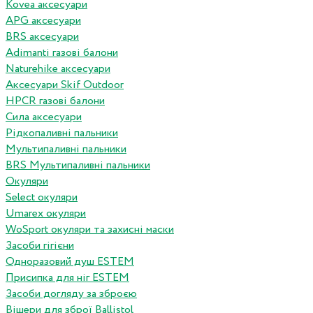
Kovea аксесуари
APG аксесуари
BRS аксесуари
Adimanti газові балони
Naturehike аксесуари
Аксесуари Skif Outdoor
HPCR газові балони
Сила аксесуари
Рідкопаливні пальники
Мультипаливні пальники
BRS Мультипаливні пальники
Окуляри
Select окуляри
Umarex окуляри
WoSport окуляри та захисні маски
Засоби гігієни
Одноразовий душ ESTEM
Присипка для ніг ESTEM
Засоби догляду за зброєю
Вішери для зброї Ballistol