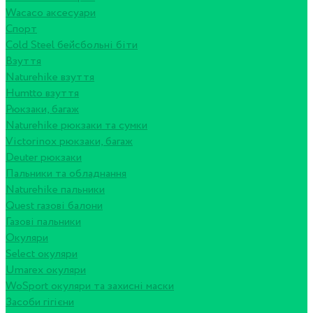
Wacaco аксесуари
Спорт
Cold Steel бейсбольні біти
Взуття
Naturehike взуття
Humtto взуття
Рюкзаки, багаж
Naturehike рюкзаки та сумки
Victorinox рюкзаки, багаж
Deuter рюкзаки
Пальники та обладнання
Naturehike пальники
Quest газові балони
Газові пальники
Окуляри
Select окуляри
Umarex окуляри
WoSport окуляри та захисні маски
Засоби гігієни