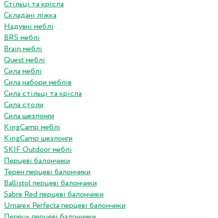
Стільці та крісла
Складані ліжка
Надувні меблі
BRS меблі
Brain меблі
Quest меблі
Сила меблі
Сила набори меблів
Сила стільці та крісла
Сила столи
Сила шезлонги
KingCamp меблі
KingCamp шезлонги
SKIF Outdoor меблі
Перцеві балончики
Терен перцеві балончики
Ballistol перцеві балончики
Sabre Red перцеві балончики
Umarex Perfecta перцеві балончики
Перець перцеві балончики