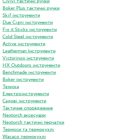
Сivivi тактичні ручки
Boker Plus тактичні ручки
Skif інструменти
Due Cigni інструменти
Fix it Sticks інструменти
Сold Steel інструменти
Active інструменти
Leatherman Інструменти
Victorinox інструменти
HX Outdoors інструменти
Benchmade інструменти
Boker інструменти
Техніка
Електроінструменти
Садові інструменти
Тактичне спорядження
Nextorch аксесуари
Nextorch тактичні перчатки
Термоси та термокухлі
Wacaco термокухлі