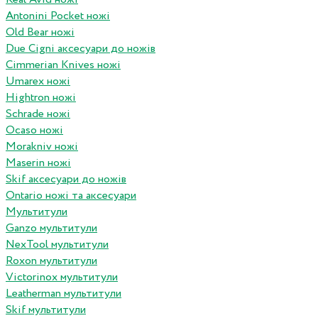
Antonini Pocket ножі
Old Bear ножі
Due Cigni аксесуари до ножів
Cimmerian Knives ножі
Umarex ножі
Hightron ножі
Schrade ножі
Ocaso ножі
Morakniv ножі
Maserin ножі
Skif аксесуари до ножів
Ontario ножі та аксесуари
Мультитули
Ganzo мультитули
NexTool мультитули
Roxon мультитули
Victorinox мультитули
Leatherman мультитули
Skif мультитули