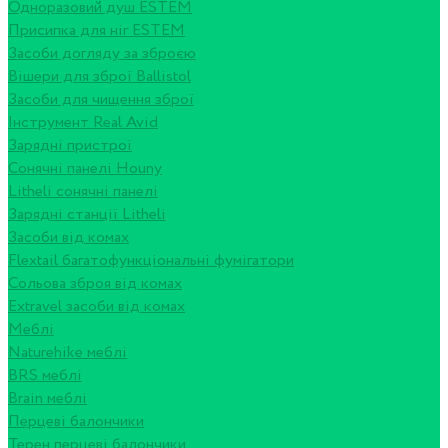
Одноразовий душ ESTEM
Присипка для ніг ESTEM
Засоби догляду за зброєю
Вішери для зброї Ballistol
Засоби для чищення зброї
Інструмент Real Avid
Зарядні пристрої
Сонячні панелі Houny
Litheli сонячні панелі
Зарядні станції Litheli
Засоби від комах
Flextail багатофункціональні фумігатори
Сольова зброя від комах
Extravel засоби від комах
Меблі
Naturehike меблі
BRS меблі
Brain меблі
Перцеві балончики
Терен перцеві балончики