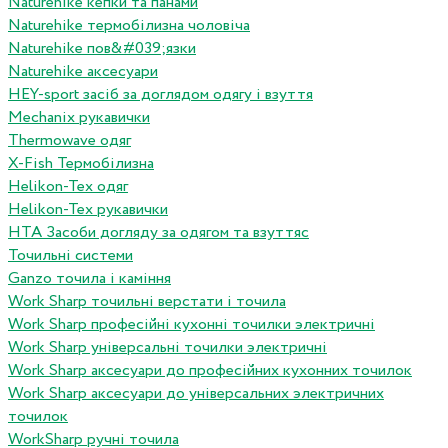
Naturehike кепки та панами
Naturehike термобілизна чоловіча
Naturehike пов&#039;язки
Naturehike аксесуари
HEY-sport засіб за доглядом одягу і взуття
Mechanix рукавички
Thermowave одяг
X-Fish Термобілизна
Helikon-Tex одяг
Helikon-Tex рукавички
HTA Засоби догляду за одягом та взуттяс
Точильні системи
Ganzo точила і каміння
Work Sharp точильні верстати і точила
Work Sharp професiйнi кухоннi точилки электричнi
Work Sharp унiверсальнi точилки электричнi
Work Sharp аксесуари до професiйних кухонних точилок
Work Sharp аксесуари до унiверсальних электричних
точилок
WorkSharp ручні точила