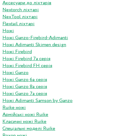
Аксесуари до ліхтарів
Nextorch ліхтарі
NexTool ліхтарі
Flextail ліхтарі
Ножі
Ножі Ganzo-Firebird-Adimanti
Ножі Adimanti Skimen design
Ножі Firebird
Ножі Firebird 7а серія
Ножі Firebird FH серія
Ножі Ganzo
Ножі Ganzo 6а серія
Ножі Ganzo 8а серія
Ножі Ganzo 7а серія
Ножі Adimanti Samson by Ganzo
Ruike ножі
Армійські ножі Ruike
Класичні ножі Ruike
Спеціальні моделі Ruike
Roxon ножi