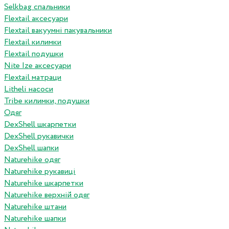
Selkbag спальники
Flextail аксесуари
Flextail вакуумні пакувальники
Flextail килимки
Flextail подушки
Nite Ize аксесуари
Flextail матраци
Litheli насоси
Tribe килимки, подушки
Одяг
DexShell шкарпетки
DexShell рукавички
DexShell шапки
Naturehike одяг
Naturehike рукавиці
Naturehike шкарпетки
Naturehike верхній одяг
Naturehike штани
Naturehike шапки