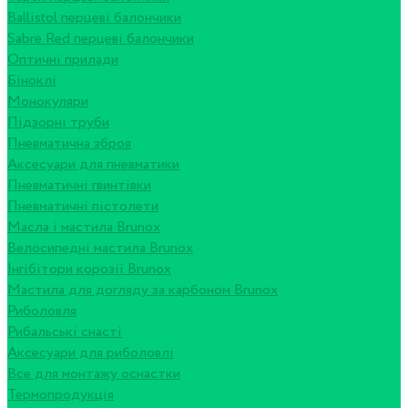
Ballistol перцеві балончики
Sabre Red перцеві балончики
Оптичні прилади
Біноклі
Монокуляри
Підзорні труби
Пневматична зброя
Аксесуари для пневматики
Пневматичні гвинтівки
Пневматичні пістолети
Масла і мастила Brunox
Велосипедні мастила Brunox
Інгібітори корозії Brunox
Мастила для догляду за карбоном Brunox
Риболовля
Рибальські снасті
Аксесуари для риболовлі
Все для монтажу оснастки
Термопродукція