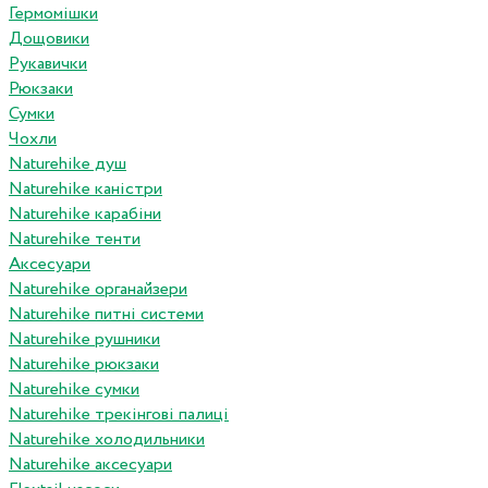
Гермомішки
Дощовики
Рукавички
Рюкзаки
Сумки
Чохли
Naturehike душ
Naturehike каністри
Naturehike карабіни
Naturehike тенти
Аксесуари
Naturehike органайзери
Naturehike питні системи
Naturehike рушники
Naturehike рюкзаки
Naturehike сумки
Naturehike трекінгові палиці
Naturehike холодильники
Naturehike аксесуари