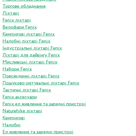
Торгове обладнання
Ліхтарі
Fenix ліхтарі
Велофари Fenix
Кемпінгові ліхтарі Fenix
Налобні ліхтарі Fenix
Індустріальні ліхтарі Fenix
Ліхтарі для дайвінгу Fenix
Мисливські ліхтарі Fenix
Набори Fenix
Повсякденні ліхтарі Fenix
Пошуково-рятувальні ліхтарі Fenix
Тактичні ліхтарі Fenix
Fenix аксесуари
Fenix ел живлення та зарядні пристрої
Naturehike ліхтарі
Кемпінгові
Налобні
Ел живлення та зарядні пристрої