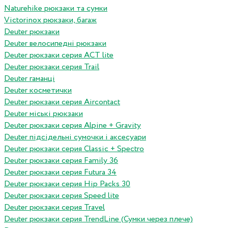
Naturehike рюкзаки та сумки
Victorinox рюкзаки, багаж
Deuter рюкзаки
Deuter велосипедні рюкзаки
Deuter рюкзаки серия ACT lite
Deuter рюкзаки серия Trail
Deuter гаманці
Deuter косметички
Deuter рюкзаки серия Aircontact
Deuter міські рюкзаки
Deuter рюкзаки серия Alpine + Gravity
Deuter підсідельні сумочки і аксесуари
Deuter рюкзаки серия Classic + Spectro
Deuter рюкзаки серия Family 36
Deuter рюкзаки серия Futura 34
Deuter рюкзаки серия Hip Packs 30
Deuter рюкзаки серия Speed lite
Deuter рюкзаки серия Travel
Deuter рюкзаки серия TrendLine (Сумки через плече)