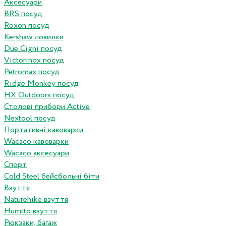
Аксесуари
BRS посуд
Roxon посуд
Kershaw ловилки
Due Cigni посуд
Victorinox посуд
Petromax посуд
Ridge Monkey посуд
HX Outdoors посуд
Столові прибори Active
Nextool посуд
Портативні кавоварки
Wacaco кавоварки
Wacaco аксесуари
Спорт
Cold Steel бейсбольні біти
Взуття
Naturehike взуття
Humtto взуття
Рюкзаки, багаж