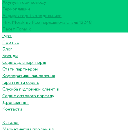
Акумулятори холоду
Термопляшки
Акумуляторні холодильники
Ніж Morakniv Flex нержавіюча сталь 12248
Пакет Fonarik
Гурт
Про нас
Блог
Бренди
Сервіс для партнерів
Стати партнером
Корпоративні замовлення
Гарантія та сервіс
Служба підтримки клієнтів
Сервіс оптового порталу
Дропшиппінг
Контакти
...
Каталог
Маркетингова продукція