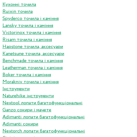
Кухонні точила
Ruixin точила
Spyderco точила і каміння
Lansky точила і каміння
Victorinox точила і каміння
Risam точила і каміння
Hapstone точила, аксесуари
Kanetsune точила, аксесуари
Benchmade точила і каміння
Leatherman точила і каміння
Boker точила і каміння
Morakniv точила і каміння
Інструменти
Naturehike інструменти
Nextool лопати багатофункціональні
Ganzo сокири і мачете
Adimanti лопати багатофункціональні
Adimanti сокири
Nextorch лопати багатофункціональні