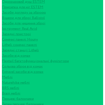
Одноразовий душ ESTEM
Присипка для ніг ESTEM
Засоби догляду за зброєю
Вішери для зброї Ballistol
Засоби для чищення зброї
Інструмент Real Avid
Зарядні пристрої
Сонячні панелі Houny
Litheli сонячні панелі
Зарядні станції Litheli
Засоби від комах
Flextail багатофункціональні фумігатори
Сольова зброя від комах
Extravel засоби від комах
Меблі
Naturehike меблі
BRS меблі
Brain меблі
Перцеві балончики
Терен перцеві балончики