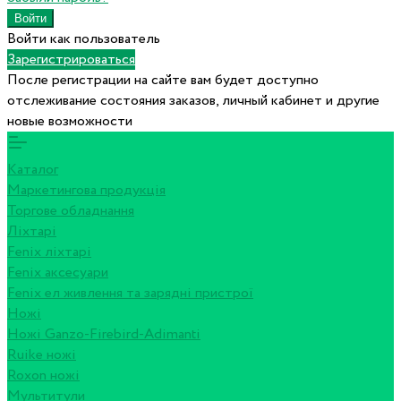
Войти как пользователь
Зарегистрироваться
После регистрации на сайте вам будет доступно
отслеживание состояния заказов, личный кабинет и другие
новые возможности
Каталог
Маркетингова продукція
Торгове обладнання
Ліхтарі
Fenix ліхтарі
Fenix аксесуари
Fenix ел живлення та зарядні пристрої
Ножі
Ножі Ganzo-Firebird-Adimanti
Ruike ножі
Roxon ножi
Мультитули