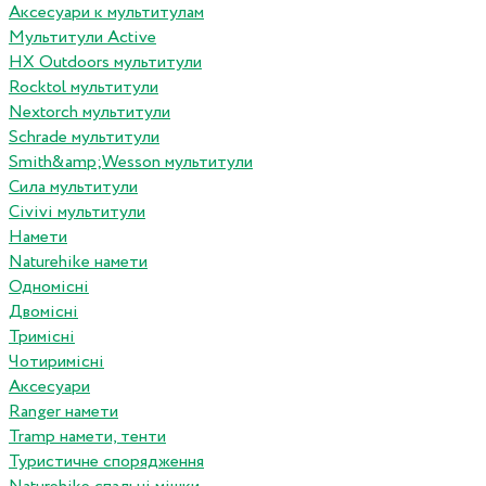
Аксесуари к мультитулам
Мультитули Active
HX Outdoors мультитули
Rocktol мультитули
Nextorch мультитули
Schrade мультитули
Smith&amp;Wesson мультитули
Сила мультитули
Civivi мультитули
Намети
Naturehike намети
Одномісні
Двомісні
Тримісні
Чотиримісні
Аксесуари
Ranger намети
Tramp намети, тенти
Туристичне спорядження