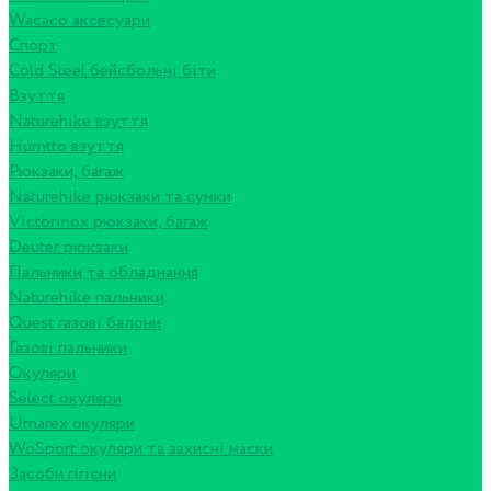
Wacaco аксесуари
Спорт
Cold Steel бейсбольні біти
Взуття
Naturehike взуття
Humtto взуття
Рюкзаки, багаж
Naturehike рюкзаки та сумки
Victorinox рюкзаки, багаж
Deuter рюкзаки
Пальники та обладнання
Naturehike пальники
Quest газові балони
Газові пальники
Окуляри
Select окуляри
Umarex окуляри
WoSport окуляри та захисні маски
Засоби гігієни