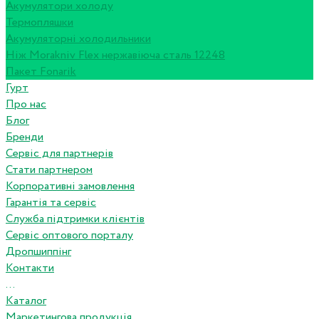
Акумулятори холоду
Термопляшки
Акумуляторні холодильники
Ніж Morakniv Flex нержавіюча сталь 12248
Пакет Fonarik
Гурт
Про нас
Блог
Бренди
Сервіс для партнерів
Стати партнером
Корпоративні замовлення
Гарантія та сервіс
Служба підтримки клієнтів
Сервіс оптового порталу
Дропшиппінг
Контакти
...
Каталог
Маркетингова продукція