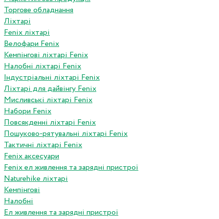
Торгове обладнання
Ліхтарі
Fenix ліхтарі
Велофари Fenix
Кемпінгові ліхтарі Fenix
Налобні ліхтарі Fenix
Індустріальні ліхтарі Fenix
Ліхтарі для дайвінгу Fenix
Мисливські ліхтарі Fenix
Набори Fenix
Повсякденні ліхтарі Fenix
Пошуково-рятувальні ліхтарі Fenix
Тактичні ліхтарі Fenix
Fenix аксесуари
Fenix ел живлення та зарядні пристрої
Naturehike ліхтарі
Кемпінгові
Налобні
Ел живлення та зарядні пристрої