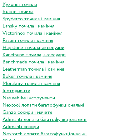
Кухонні точила
Ruixin точила
Spyderco точила і каміння
Lansky точила і каміння
Victorinox точила і каміння
Risam точила і каміння
Hapstone точила, аксесуари
Kanetsune точила, аксесуари
Benchmade точила і каміння
Leatherman точила і каміння
Boker точила і каміння
Morakniv точила і каміння
Інструменти
Naturehike інструменти
Nextool лопати багатофункціональні
Ganzo сокири і мачете
Adimanti лопати багатофункціональні
Adimanti сокири
Nextorch лопати багатофункціональні