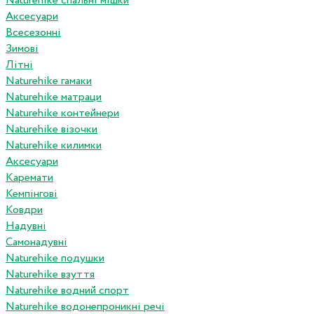
Naturehike спальні мішки
Аксесуари
Всесезонні
Зимові
Літні
Naturehike гамаки
Naturehike матраци
Naturehike контейнери
Naturehike візочки
Naturehike килимки
Аксесуари
Каремати
Кемпінгові
Ковдри
Надувні
Самонадувні
Naturehike подушки
Naturehike взуття
Naturehike водний спорт
Naturehike водонепроникні речі