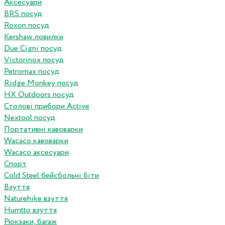
Аксесуари
BRS посуд
Roxon посуд
Kershaw ловилки
Due Cigni посуд
Victorinox посуд
Petromax посуд
Ridge Monkey посуд
HX Outdoors посуд
Столові прибори Active
Nextool посуд
Портативні кавоварки
Wacaco кавоварки
Wacaco аксесуари
Спорт
Cold Steel бейсбольні біти
Взуття
Naturehike взуття
Humtto взуття
Рюкзаки, багаж