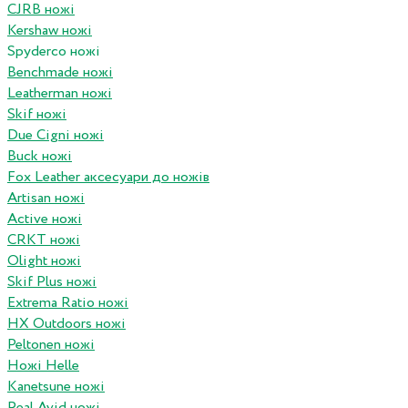
CJRB ножі
Kershaw ножі
Spyderco ножі
Benchmade ножі
Leatherman ножі
Skif ножі
Due Cigni ножі
Buck ножі
Fox Leather аксесуари до ножів
Artisan ножі
Active ножі
CRKT ножі
Olight ножі
Skif Plus ножі
Extrema Ratio ножі
HX Outdoors ножі
Peltonen ножі
Ножі Helle
Kanetsune ножі
Real Avid ножі