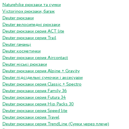
Naturehike рюкзаки та сумки
Victorinox рюкзаки, багаж
Deuter рюкзаки
Deuter велосипедні рюкзаки
Deuter рюкзаки серия ACT lite
Deuter рюкзаки серия Trail
Deuter гаманці
Deuter косметички
Deuter рюкзаки серия Aircontact
Deuter міські рюкзаки
Deuter рюкзаки серия Alpine + Gravity
Deuter підсідельні сумочки і аксесуари
Deuter рюкзаки серия Classic + Spectro
Deuter рюкзаки серия Family 36
Deuter рюкзаки серия Futura 34
Deuter рюкзаки серия Hip Packs 30
Deuter рюкзаки серия Speed lite
Deuter рюкзаки серия Travel
Deuter рюкзаки серия TrendLine (Сумки через плече)