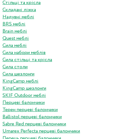
Стільці та крісла
Складані ліжка
Надувні меблі
BRS меблі
Brain меблі
Quest меблі
Сила меблі
Сила набори меблів
Сила стільці та крісла
Сила столи
Сила шезлонги
KingCamp меблі
KingCamp шезлонги
SKIF Outdoor меблі
Перцеві балончики
Терен перцеві балончики
Ballistol перцеві балончики
Sabre Red перцеві балончики
Umarex Perfecta перцеві балончики
Перець перцеві балончики