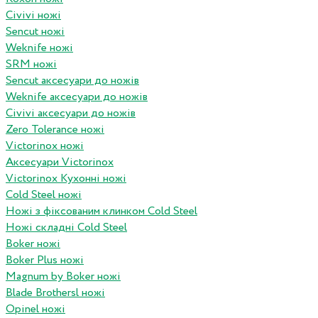
Civivi ножі
Sencut ножі
Weknife ножі
SRM ножі
Sencut аксесуари до ножів
Weknife аксесуари до ножів
Civivi аксесуари до ножів
Zero Tolerance ножі
Victorinox ножі
Аксесуари Victorinox
Victorinox Кухонні ножі
Cold Steel ножі
Ножі з фіксованим клинком Cold Steel
Ножі складні Cold Steel
Boker ножі
Boker Plus ножі
Magnum by Boker ножі
Blade Brothersl ножі
Opinel ножі