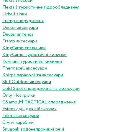
Flextail насоси
Flextail туристичне гідрообладнання
Litheli візки
Tramp спорядження
Deuter аксесуари
Deuter аптечка
Tramp аксесуари
KingCamp спальники
KingCamp туристичні килимки
Кемпинг туристичні килимки
Thermacell аксесуари
Knirps парасолі та аксесуари
Skif Outdoor аксесуари
Cold Steel спорядження та аксесуари
Only Hot грілки
C&amp;M TACTICAL спорядження
Estem душ для військових
Tekmat аксесуари
Сivivi карабіни
Snugpak водонепроникні речі