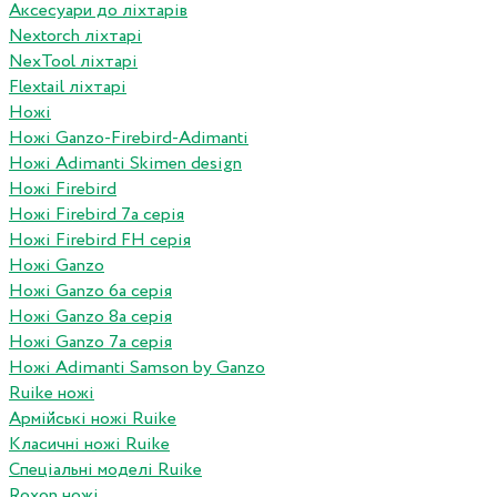
Аксесуари до ліхтарів
Nextorch ліхтарі
NexTool ліхтарі
Flextail ліхтарі
Ножі
Ножі Ganzo-Firebird-Adimanti
Ножі Adimanti Skimen design
Ножі Firebird
Ножі Firebird 7а серія
Ножі Firebird FH серія
Ножі Ganzo
Ножі Ganzo 6а серія
Ножі Ganzo 8а серія
Ножі Ganzo 7а серія
Ножі Adimanti Samson by Ganzo
Ruike ножі
Армійські ножі Ruike
Класичні ножі Ruike
Спеціальні моделі Ruike
Roxon ножi