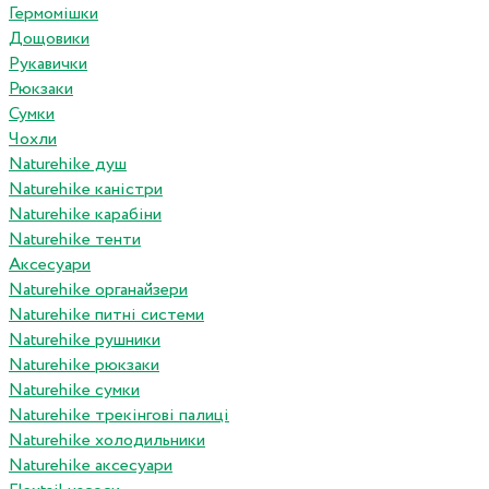
Гермомішки
Дощовики
Рукавички
Рюкзаки
Сумки
Чохли
Naturehike душ
Naturehike каністри
Naturehike карабіни
Naturehike тенти
Аксесуари
Naturehike органайзери
Naturehike питні системи
Naturehike рушники
Naturehike рюкзаки
Naturehike сумки
Naturehike трекінгові палиці
Naturehike холодильники
Naturehike аксесуари