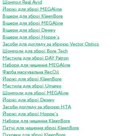
Шомпол Real Avid
Йоржі для зброї MEGAline
Вішери для зброї KleenBore
Вішери для зброї MEGAline
Вішери для зброї Dewey
Вішери для зброї Hoppe`s
Засоби для догляду за зброєю Vector Optics
Шомполи для зброї Bore Tech
Мастила для зброї DAY Patron
Набори для чищення MEGAline
Фарба маскувальна RecOil
Йоржі для зброї KleenBore
Мастила для зброї Umarex
Шомполи для зброї MEGAline
Йоржі для зброї Dewey
Засоби догляду за зброєю HTA
Йоржі для зброї Hoppe`s
Набори для чищення KleenBore
Патчі для чищення зброї KleenBore
Пуховки для зброї KleenBore