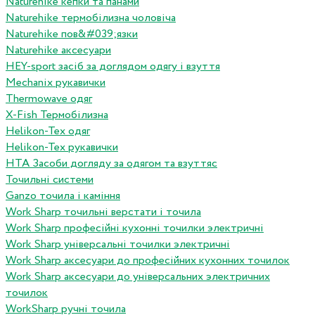
Naturehike кепки та панами
Naturehike термобілизна чоловіча
Naturehike пов&#039;язки
Naturehike аксесуари
HEY-sport засіб за доглядом одягу і взуття
Mechanix рукавички
Thermowave одяг
X-Fish Термобілизна
Helikon-Tex одяг
Helikon-Tex рукавички
HTA Засоби догляду за одягом та взуттяс
Точильні системи
Ganzo точила і каміння
Work Sharp точильні верстати і точила
Work Sharp професiйнi кухоннi точилки электричнi
Work Sharp унiверсальнi точилки электричнi
Work Sharp аксесуари до професiйних кухонних точилок
Work Sharp аксесуари до унiверсальних электричних
точилок
WorkSharp ручні точила