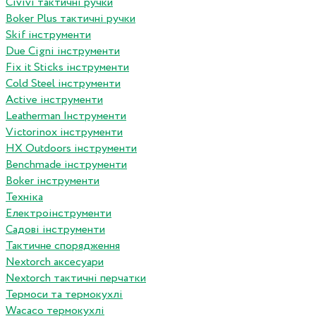
Сivivi тактичні ручки
Boker Plus тактичні ручки
Skif інструменти
Due Cigni інструменти
Fix it Sticks інструменти
Сold Steel інструменти
Active інструменти
Leatherman Інструменти
Victorinox інструменти
HX Outdoors інструменти
Benchmade інструменти
Boker інструменти
Техніка
Електроінструменти
Садові інструменти
Тактичне спорядження
Nextorch аксесуари
Nextorch тактичні перчатки
Термоси та термокухлі
Wacaco термокухлі