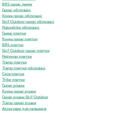
BRS газові лампи
Газові обігрівачі
Kovea газові обігрівачі
Skif Outdoor газові обігрівачі
Naturehike обігрівачі
Газові плитки
Kovea газові плитки
BRS плитки
Skif Outdoor газові плитки
Petromax плитки
Tramp плитки
Tramp плитки-обігрівачі
Сила плитки
Tribe плитки
Газові різаки
Kovea газові різаки
Газові різаки Skif Outdoor
Tramp газові різаки
Аксесуари для пальників