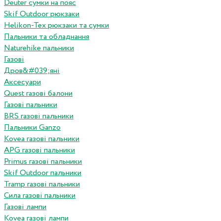
Deuter сумки на пояс
Skif Outdoor рюкзаки
Helikon-Tex рюкзаки та сумки
Пальники та обладнання
Naturehike пальники
Газові
Дров&#039;яні
Аксесуари
Quest газові балони
Газові пальники
BRS газові пальники
Пальники Ganzo
Kovea газові пальники
APG газові пальники
Primus газові пальники
Skif Outdoor пальники
Tramp газові пальники
Сила газові пальники
Газові лампи
Kovea газові лампи