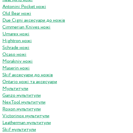
Antonini Pocket ножі
Old Bear ножі
Due Cigni аксесуари до ножів
Cimmerian Knives ножі
Umarex ножі
Hightron ножі
Schrade ножі
Ocaso ножі
Morakniv ножі
Maserin ножі
Skif аксесуари до ножів
Ontario ножі та аксесуари
Мультитули
Ganzo мультитули
NexTool мультитули
Roxon мультитули
Victorinox мультитули
Leatherman мультитули
Skif мультитули