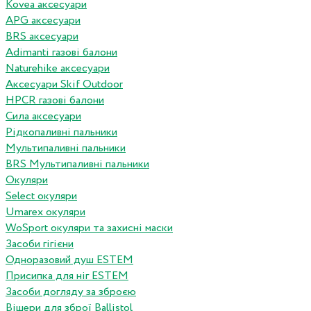
Kovea аксесуари
APG аксесуари
BRS аксесуари
Adimanti газові балони
Naturehike аксесуари
Аксесуари Skif Outdoor
HPCR газові балони
Сила аксесуари
Рідкопаливні пальники
Мультипаливні пальники
BRS Мультипаливні пальники
Окуляри
Select окуляри
Umarex окуляри
WoSport окуляри та захисні маски
Засоби гігієни
Одноразовий душ ESTEM
Присипка для ніг ESTEM
Засоби догляду за зброєю
Вішери для зброї Ballistol