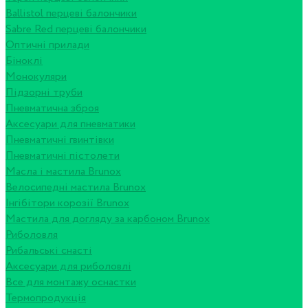
Ballistol перцеві балончики
Sabre Red перцеві балончики
Оптичні прилади
Біноклі
Монокуляри
Підзорні труби
Пневматична зброя
Аксесуари для пневматики
Пневматичні гвинтівки
Пневматичні пістолети
Масла і мастила Brunox
Велосипедні мастила Brunox
Інгібітори корозії Brunox
Мастила для догляду за карбоном Brunox
Риболовля
Рибальські снасті
Аксесуари для риболовлі
Все для монтажу оснастки
Термопродукція