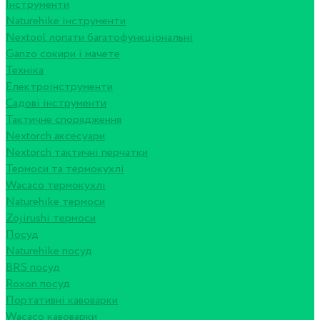
Інструменти
Naturehike інструменти
Nextool лопати багатофункціональні
Ganzo сокири і мачете
Техніка
Електроінструменти
Садові інструменти
Тактичне спорядження
Nextorch аксесуари
Nextorch тактичні перчатки
Термоси та термокухлі
Wacaco термокухлі
Naturehike термоси
Zojirushi термоси
Посуд
Naturehike посуд
BRS посуд
Roxon посуд
Портативні кавоварки
Wacaco кавоварки