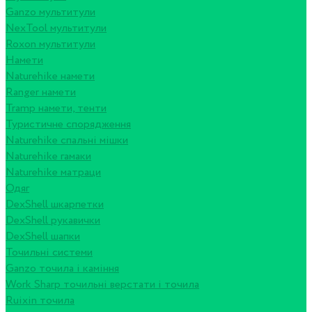
Ganzo мультитули
NexTool мультитули
Roxon мультитули
Намети
Naturehike намети
Ranger намети
Tramp намети, тенти
Туристичне спорядження
Naturehike спальні мішки
Naturehike гамаки
Naturehike матраци
Одяг
DexShell шкарпетки
DexShell рукавички
DexShell шапки
Точильні системи
Ganzo точила і каміння
Work Sharp точильні верстати і точила
Ruixin точила