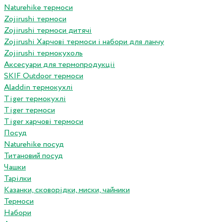
Naturehike термоси
Zojirushi термоси
Zojirushi термоси дитячі
Zojirushi Харчові термоси і набори для ланчу
Zojirushi термокухоль
Аксесуари для термопродукціі
SKIF Outdoor термоси
Aladdin термокухлі
Tiger термокухлі
Tiger термоси
Tiger харчові термоси
Посуд
Naturehike посуд
Титановий посуд
Чашки
Тарілки
Казанки, сковорідки, миски, чайники
Термоси
Набори