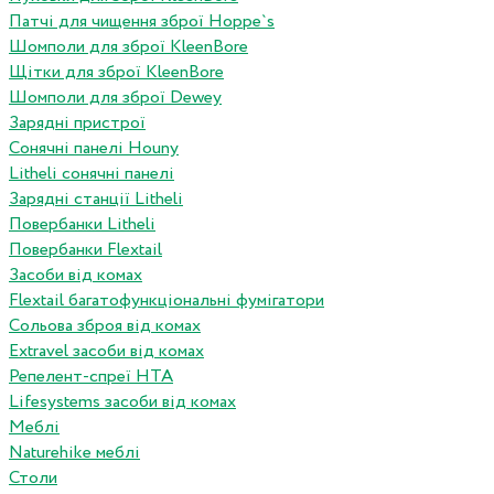
Патчі для чищення зброї Hoppe`s
Шомполи для зброї KleenBore
Щітки для зброї KleenBore
Шомполи для зброї Dewey
Зарядні пристрої
Сонячні панелі Houny
Litheli сонячні панелі
Зарядні станції Litheli
Повербанки Litheli
Повербанки Flextail
Засоби від комах
Flextail багатофункціональні фумігатори
Сольова зброя від комах
Extravel засоби від комах
Репелент-спреї HTA
Lifesystems засоби від комах
Меблі
Naturehike меблі
Столи