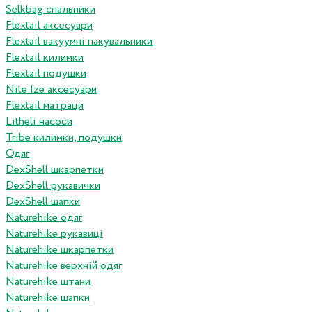
Selkbag спальники
Flextail аксесуари
Flextail вакуумні пакувальники
Flextail килимки
Flextail подушки
Nite Ize аксесуари
Flextail матраци
Litheli насоси
Tribe килимки, подушки
Одяг
DexShell шкарпетки
DexShell рукавички
DexShell шапки
Naturehike одяг
Naturehike рукавиці
Naturehike шкарпетки
Naturehike верхній одяг
Naturehike штани
Naturehike шапки