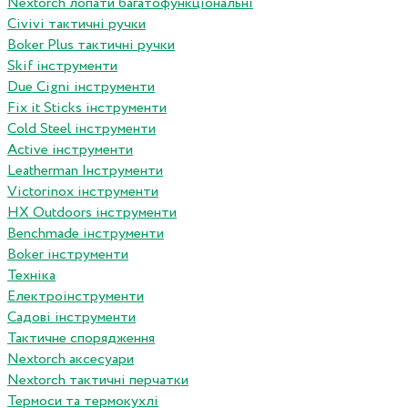
Nextorch лопати багатофункціональні
Сivivi тактичні ручки
Boker Plus тактичні ручки
Skif інструменти
Due Cigni інструменти
Fix it Sticks інструменти
Сold Steel інструменти
Active інструменти
Leatherman Інструменти
Victorinox інструменти
HX Outdoors інструменти
Benchmade інструменти
Boker інструменти
Техніка
Електроінструменти
Садові інструменти
Тактичне спорядження
Nextorch аксесуари
Nextorch тактичні перчатки
Термоси та термокухлі