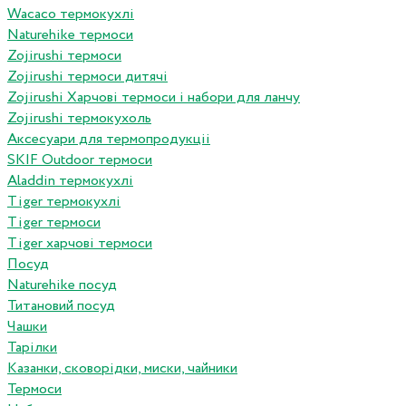
Wacaco термокухлі
Naturehike термоси
Zojirushi термоси
Zojirushi термоси дитячі
Zojirushi Харчові термоси і набори для ланчу
Zojirushi термокухоль
Аксесуари для термопродукціі
SKIF Outdoor термоси
Aladdin термокухлі
Tiger термокухлі
Tiger термоси
Tiger харчові термоси
Посуд
Naturehike посуд
Титановий посуд
Чашки
Тарілки
Казанки, сковорідки, миски, чайники
Термоси