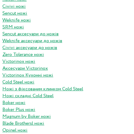
Civivi ножі
Sencut ножі
Weknife ножі
SRM ножі
Sencut аксесуари до ножів
Weknife аксесуари до ножів
Civivi аксесуари до ножів
Zero Tolerance ножі
Victorinox ножі
Аксесуари Victorinox
Victorinox Кухонні ножі
Cold Steel ножі
Ножі з фіксованим клинком Cold Steel
Ножі складні Cold Steel
Boker ножі
Boker Plus ножі
Magnum by Boker ножі
Blade Brothersl ножі
Opinel ножі