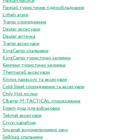
Flextail насоси
Flextail туристичне гідрообладнання
Litheli візки
Tramp спорядження
Deuter аксесуари
Deuter аптечка
Tramp аксесуари
KingCamp спальники
KingCamp туристичні килимки
Кемпинг туристичні килимки
Thermacell аксесуари
Knirps парасолі та аксесуари
Cold Steel спорядження та аксесуари
Only Hot грілки
C&amp;M TACTICAL спорядження
Estem душ для військових
Tekmat аксесуари
Сivivi карабіни
Snugpak водонепроникні речі
Selkbag спальники