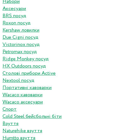
Набори
Аксесуари
BRS посуд
Roxon посуд
Kershaw ловилки
Due Cigni посуд
Victorinox посуд
Petromax посуд
Ridge Monkey посуд
HX Outdoors посуд
Столові прибори Active
Nextool посуд
Портативні кавоварки
Wacaco кавоварки
Wacaco аксесуари
Спорт
Cold Steel бейсбольні біти
Взуття
Naturehike взуття
Humtto взуття