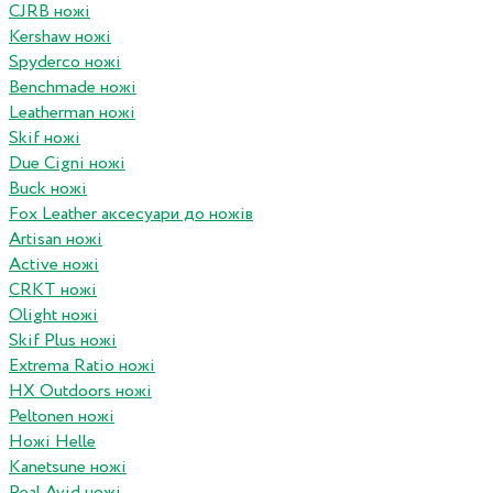
CJRB ножі
Kershaw ножі
Spyderco ножі
Benchmade ножі
Leatherman ножі
Skif ножі
Due Cigni ножі
Buck ножі
Fox Leather аксесуари до ножів
Artisan ножі
Active ножі
CRKT ножі
Olight ножі
Skif Plus ножі
Extrema Ratio ножі
HX Outdoors ножі
Peltonen ножі
Ножі Helle
Kanetsune ножі
Real Avid ножі