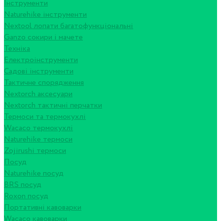
Інструменти
Naturehike інструменти
Nextool лопати багатофункціональні
Ganzo сокири і мачете
Техніка
Електроінструменти
Садові інструменти
Тактичне спорядження
Nextorch аксесуари
Nextorch тактичні перчатки
Термоси та термокухлі
Wacaco термокухлі
Naturehike термоси
Zojirushi термоси
Посуд
Naturehike посуд
BRS посуд
Roxon посуд
Портативні кавоварки
Wacaco кавоварки