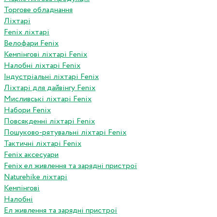
Торгове обладнання
Ліхтарі
Fenix ліхтарі
Велофари Fenix
Кемпінгові ліхтарі Fenix
Налобні ліхтарі Fenix
Індустріальні ліхтарі Fenix
Ліхтарі для дайвінгу Fenix
Мисливські ліхтарі Fenix
Набори Fenix
Повсякденні ліхтарі Fenix
Пошуково-рятувальні ліхтарі Fenix
Тактичні ліхтарі Fenix
Fenix аксесуари
Fenix ел живлення та зарядні пристрої
Naturehike ліхтарі
Кемпінгові
Налобні
Ел живлення та зарядні пристрої