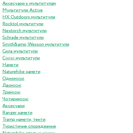
Аксесуари к мультитулам
Мультитули Active
HX Outdoors мультитули
Rocktol мультитули
Nextorch мультитули
Schrade мультитули
Smith&amp;Wesson мультитули
Сила мультитули
Civivi мультитули
Намети
Naturehike намети
Одномісні
Двомісні
Тримісні
Чотиримісні
Аксесуари
Ranger намети
Tramp намети, тенти
Туристичне спорядження