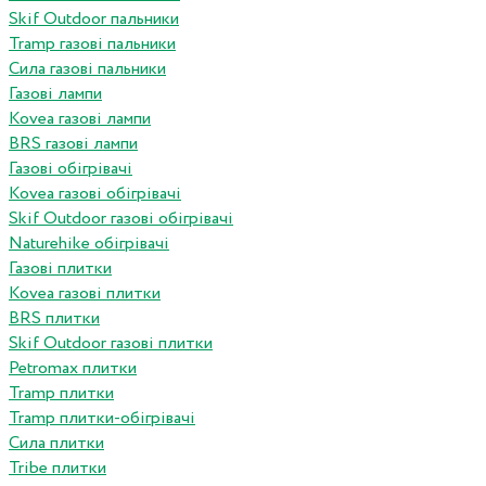
Skif Outdoor пальники
Tramp газові пальники
Сила газові пальники
Газові лампи
Kovea газові лампи
BRS газові лампи
Газові обігрівачі
Kovea газові обігрівачі
Skif Outdoor газові обігрівачі
Naturehike обігрівачі
Газові плитки
Kovea газові плитки
BRS плитки
Skif Outdoor газові плитки
Petromax плитки
Tramp плитки
Tramp плитки-обігрівачі
Сила плитки
Tribe плитки