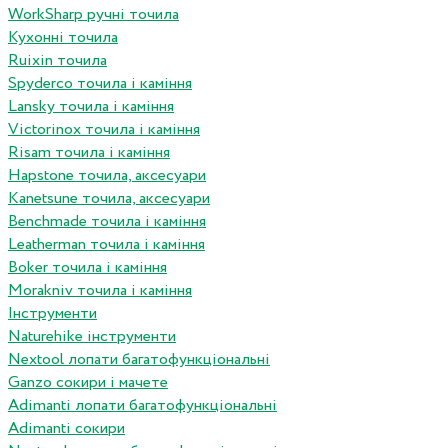
WorkSharp ручні точила
Кухонні точила
Ruixin точила
Spyderco точила і каміння
Lansky точила і каміння
Victorinox точила і каміння
Risam точила і каміння
Hapstone точила, аксесуари
Kanetsune точила, аксесуари
Benchmade точила і каміння
Leatherman точила і каміння
Boker точила і каміння
Morakniv точила і каміння
Інструменти
Naturehike інструменти
Nextool лопати багатофункціональні
Ganzo сокири і мачете
Adimanti лопати багатофункціональні
Adimanti сокири