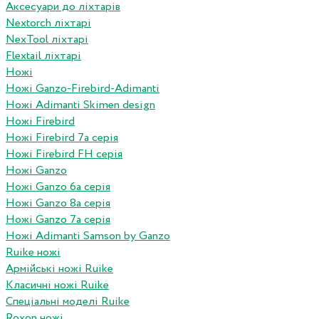
Аксесуари до ліхтарів
Nextorch ліхтарі
NexTool ліхтарі
Flextail ліхтарі
Ножі
Ножі Ganzo-Firebird-Adimanti
Ножі Adimanti Skimen design
Ножі Firebird
Ножі Firebird 7а серія
Ножі Firebird FH серія
Ножі Ganzo
Ножі Ganzo 6а серія
Ножі Ganzo 8а серія
Ножі Ganzo 7а серія
Ножі Adimanti Samson by Ganzo
Ruike ножі
Армійські ножі Ruike
Класичні ножі Ruike
Спеціальні моделі Ruike
Roxon ножi