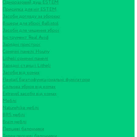
Одноразовий душ ESTEM
Присипка для ніг ESTEM
Засоби догляду за зброєю
Вішери для зброї Ballistol
Засоби для чищення зброї
Інструмент Real Avid
Зарядні пристрої
Сонячні панелі Houny
Litheli сонячні панелі
Зарядні станції Litheli
Засоби від комах
Flextail багатофункціональні фумігатори
Сольова зброя від комах
Extravel засоби від комах
Меблі
Naturehike меблі
BRS меблі
Brain меблі
Перцеві балончики
Терен перцеві балончики