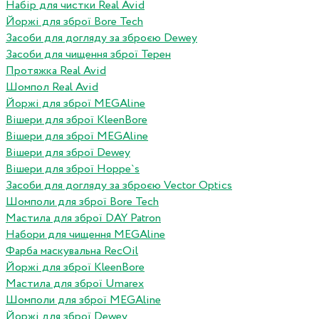
Набір для чистки Real Avid
Йоржі для зброї Bore Tech
Засоби для догляду за зброєю Dewey
Засоби для чищення зброї Терен
Протяжка Real Avid
Шомпол Real Avid
Йоржі для зброї MEGAline
Вішери для зброї KleenBore
Вішери для зброї MEGAline
Вішери для зброї Dewey
Вішери для зброї Hoppe`s
Засоби для догляду за зброєю Vector Optics
Шомполи для зброї Bore Tech
Мастила для зброї DAY Patron
Набори для чищення MEGAline
Фарба маскувальна RecOil
Йоржі для зброї KleenBore
Мастила для зброї Umarex
Шомполи для зброї MEGAline
Йоржі для зброї Dewey