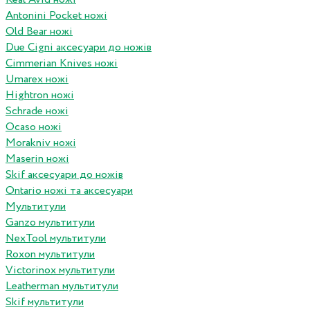
Antonini Pocket ножі
Old Bear ножі
Due Cigni аксесуари до ножів
Cimmerian Knives ножі
Umarex ножі
Hightron ножі
Schrade ножі
Ocaso ножі
Morakniv ножі
Maserin ножі
Skif аксесуари до ножів
Ontario ножі та аксесуари
Мультитули
Ganzo мультитули
NexTool мультитули
Roxon мультитули
Victorinox мультитули
Leatherman мультитули
Skif мультитули