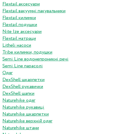
Flextail аксесуари
Flextail вакуумні пакувальники
Flextail килимки
Flextail подушки
Nite Ize аксесуари
Flextail матраци
Litheli насоси
Tribe килимки, подушки
Semi Line водонепроникні речі
Semi Line парасолі
Одяг
DexShell шкарпетки
DexShell рукавички
DexShell шапки
Naturehike одяг
Naturehike рукавиці
Naturehike шкарпетки
Naturehike верхній одяг
Naturehike штани