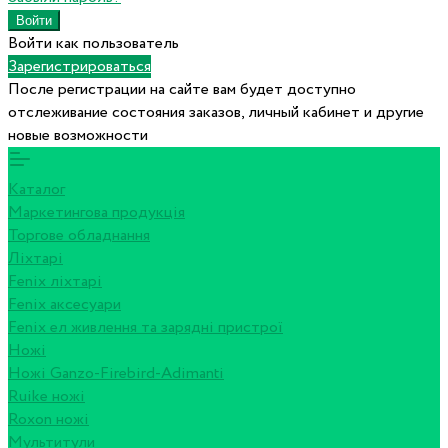
Войти как пользователь
Зарегистрироваться
После регистрации на сайте вам будет доступно
отслеживание состояния заказов, личный кабинет и другие
новые возможности
Каталог
Маркетингова продукція
Торгове обладнання
Ліхтарі
Fenix ліхтарі
Fenix аксесуари
Fenix ел живлення та зарядні пристрої
Ножі
Ножі Ganzo-Firebird-Adimanti
Ruike ножі
Roxon ножi
Мультитули