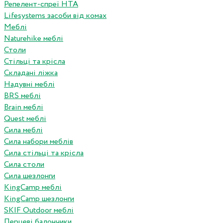
Репелент-спреї HTA
Lifesystems засоби від комах
Меблі
Naturehike меблі
Столи
Стільці та крісла
Складані ліжка
Надувні меблі
BRS меблі
Brain меблі
Quest меблі
Сила меблі
Сила набори меблів
Сила стільці та крісла
Сила столи
Сила шезлонги
KingCamp меблі
KingCamp шезлонги
SKIF Outdoor меблі
Перцеві балончики