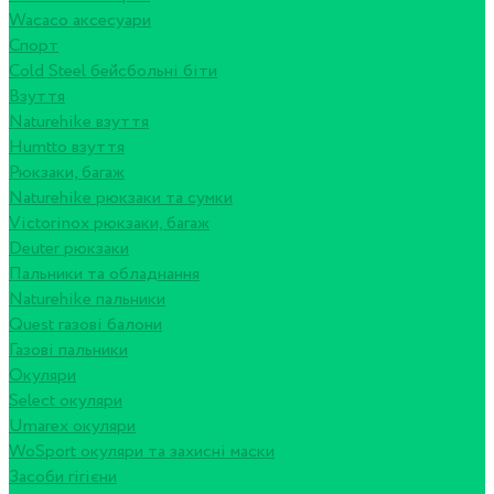
Wacaco аксесуари
Спорт
Cold Steel бейсбольні біти
Взуття
Naturehike взуття
Humtto взуття
Рюкзаки, багаж
Naturehike рюкзаки та сумки
Victorinox рюкзаки, багаж
Deuter рюкзаки
Пальники та обладнання
Naturehike пальники
Quest газові балони
Газові пальники
Окуляри
Select окуляри
Umarex окуляри
WoSport окуляри та захисні маски
Засоби гігієни