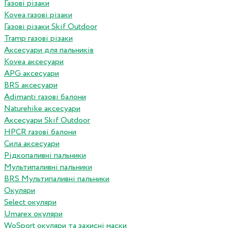
Газові різаки
Kovea газові різаки
Газові різаки Skif Outdoor
Tramp газові різаки
Аксесуари для пальників
Kovea аксесуари
APG аксесуари
BRS аксесуари
Adimanti газові балони
Naturehike аксесуари
Аксесуари Skif Outdoor
HPCR газові балони
Сила аксесуари
Рідкопаливні пальники
Мультипаливні пальники
BRS Мультипаливні пальники
Окуляри
Select окуляри
Umarex окуляри
WoSport окуляри та захисні маски