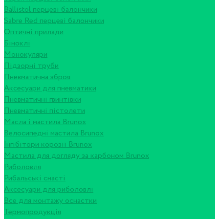
Ballistol перцеві балончики
Sabre Red перцеві балончики
Оптичні прилади
Біноклі
Монокуляри
Підзорні труби
Пневматична зброя
Аксесуари для пневматики
Пневматичні гвинтівки
Пневматичні пістолети
Масла і мастила Brunox
Велосипедні мастила Brunox
Інгібітори корозії Brunox
Мастила для догляду за карбоном Brunox
Риболовля
Рибальські снасті
Аксесуари для риболовлі
Все для монтажу оснастки
Термопродукція