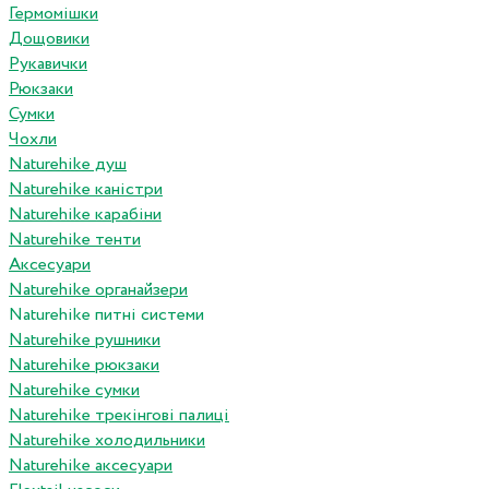
Гермомішки
Дощовики
Рукавички
Рюкзаки
Сумки
Чохли
Naturehike душ
Naturehike каністри
Naturehike карабіни
Naturehike тенти
Аксесуари
Naturehike органайзери
Naturehike питні системи
Naturehike рушники
Naturehike рюкзаки
Naturehike сумки
Naturehike трекінгові палиці
Naturehike холодильники
Naturehike аксесуари