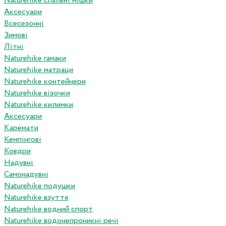
Naturehike спальні мішки
Аксесуари
Всесезонні
Зимові
Літні
Naturehike гамаки
Naturehike матраци
Naturehike контейнери
Naturehike візочки
Naturehike килимки
Аксесуари
Каремати
Кемпінгові
Ковдри
Надувні
Самонадувні
Naturehike подушки
Naturehike взуття
Naturehike водний спорт
Naturehike водонепроникні речі