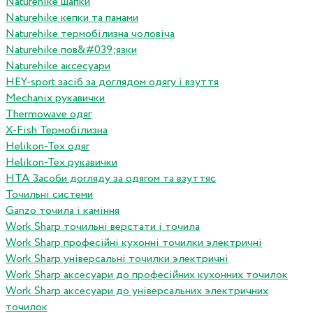
Naturehike шапки
Naturehike кепки та панами
Naturehike термобілизна чоловіча
Naturehike пов&#039;язки
Naturehike аксесуари
HEY-sport засіб за доглядом одягу і взуття
Mechanix рукавички
Thermowave одяг
X-Fish Термобілизна
Helikon-Tex одяг
Helikon-Tex рукавички
HTA Засоби догляду за одягом та взуттяс
Точильні системи
Ganzo точила і каміння
Work Sharp точильні верстати і точила
Work Sharp професiйнi кухоннi точилки электричнi
Work Sharp унiверсальнi точилки электричнi
Work Sharp аксесуари до професiйних кухонних точилок
Work Sharp аксесуари до унiверсальних электричних
точилок