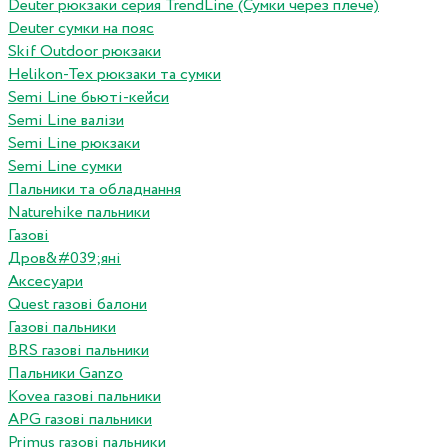
Deuter рюкзаки серия TrendLine (Сумки через плече)
Deuter сумки на пояс
Skif Outdoor рюкзаки
Helikon-Tex рюкзаки та сумки
Semi Line бьюті-кейси
Semi Line валізи
Semi Line рюкзаки
Semi Line сумки
Пальники та обладнання
Naturehike пальники
Газові
Дров&#039;яні
Аксесуари
Quest газові балони
Газові пальники
BRS газові пальники
Пальники Ganzo
Kovea газові пальники
APG газові пальники
Primus газові пальники