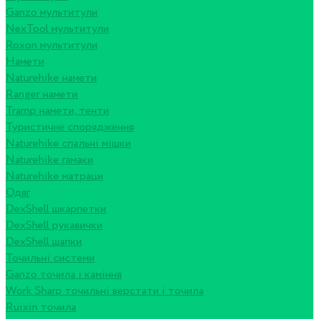
Ganzo мультитули
NexTool мультитули
Roxon мультитули
Намети
Naturehike намети
Ranger намети
Tramp намети, тенти
Туристичне спорядження
Naturehike спальні мішки
Naturehike гамаки
Naturehike матраци
Одяг
DexShell шкарпетки
DexShell рукавички
DexShell шапки
Точильні системи
Ganzo точила і каміння
Work Sharp точильні верстати і точила
Ruixin точила