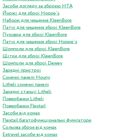
Засоби догляду за зброєю HTA
Йоржі для зброї Hoppe`s
Набори для чищення KleenBore
Патчі для чищення зброї KleenBore
Пуховки для зброї KleenBore
Патчі для чищення зброї Hoppe`s
Шомполи для зброї KleenBore
Щітки для зброї KleenBore
Шомполи для зброї Dewey
Зарядні пристрої
Сонячні панелі Houny
Litheli сонячні панелі
Зарядні станції Litheli
Повербанки Litheli
Повербанки Flextail
Засоби від комах
Flextail багатофункціональні фумігатори
Сольова зброя від комах
Extravel засоби від комах