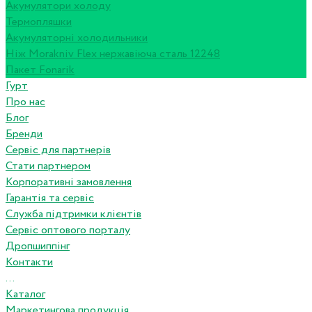
Акумулятори холоду
Термопляшки
Акумуляторні холодильники
Ніж Morakniv Flex нержавіюча сталь 12248
Пакет Fonarik
Гурт
Про нас
Блог
Бренди
Сервіс для партнерів
Стати партнером
Корпоративні замовлення
Гарантія та сервіс
Служба підтримки клієнтів
Сервіс оптового порталу
Дропшиппінг
Контакти
...
Каталог
Маркетингова продукція