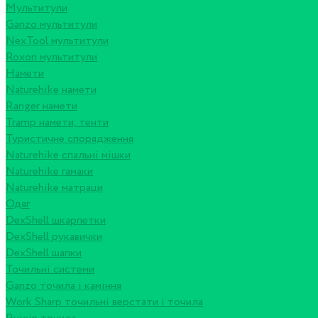
Мультитули
Ganzo мультитули
NexTool мультитули
Roxon мультитули
Намети
Naturehike намети
Ranger намети
Tramp намети, тенти
Туристичне спорядження
Naturehike спальні мішки
Naturehike гамаки
Naturehike матраци
Одяг
DexShell шкарпетки
DexShell рукавички
DexShell шапки
Точильні системи
Ganzo точила і каміння
Work Sharp точильні верстати і точила