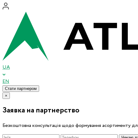
UA
EN
Стати партнером
×
Заявка на партнерство
Безкоштовна консультація щодо формування асортименту для
Чекаю дз