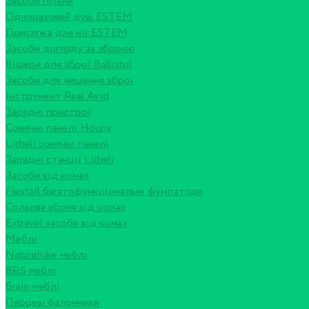
Засоби гігієни
Одноразовий душ ESTEM
Присипка для ніг ESTEM
Засоби догляду за зброєю
Вішери для зброї Ballistol
Засоби для чищення зброї
Інструмент Real Avid
Зарядні пристрої
Сонячні панелі Houny
Litheli сонячні панелі
Зарядні станції Litheli
Засоби від комах
Flextail багатофункціональні фумігатори
Сольова зброя від комах
Extravel засоби від комах
Меблі
Naturehike меблі
BRS меблі
Brain меблі
Перцеві балончики