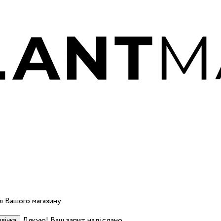
 Вашого магазину
Дякую! Ваш запит надіслано.
вінка