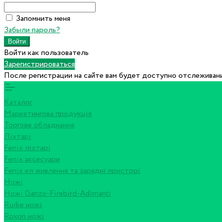
Запомнить меня
Забыли пароль?
Войти как пользователь
Зарегистрироваться
После регистрации на сайте вам будет доступно отслеживани
Каталог
Маркетингова продукція
Торгове обладнання
Ліхтарі
Fenix ліхтарі
Fenix аксесуари
Fenix ел живлення та зарядні пристрої
Ножі
Ножі Ganzo-Firebird-Adimanti
Ruike ножі
Roxon ножi