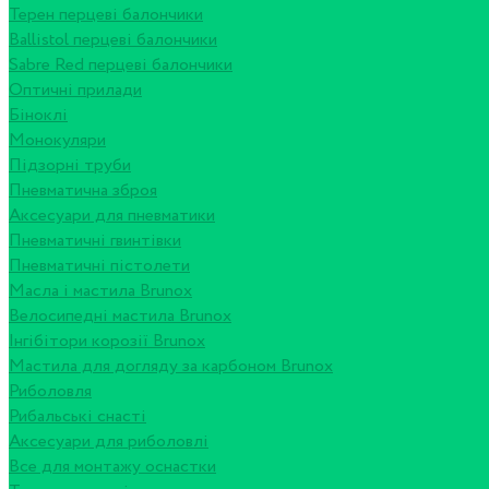
Терен перцеві балончики
Ballistol перцеві балончики
Sabre Red перцеві балончики
Оптичні прилади
Біноклі
Монокуляри
Підзорні труби
Пневматична зброя
Аксесуари для пневматики
Пневматичні гвинтівки
Пневматичні пістолети
Масла і мастила Brunox
Велосипедні мастила Brunox
Інгібітори корозії Brunox
Мастила для догляду за карбоном Brunox
Риболовля
Рибальські снасті
Аксесуари для риболовлі
Все для монтажу оснастки