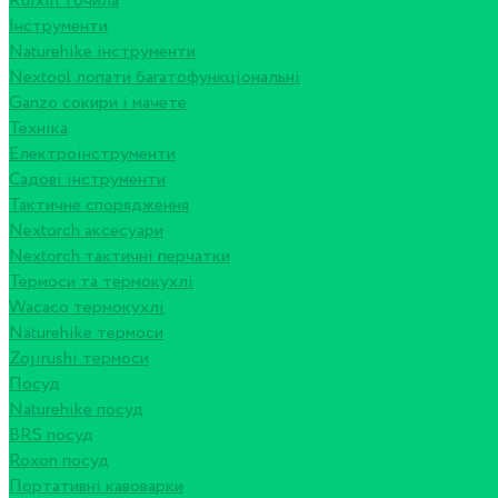
Ruixin точила
Інструменти
Naturehike інструменти
Nextool лопати багатофункціональні
Ganzo сокири і мачете
Техніка
Електроінструменти
Садові інструменти
Тактичне спорядження
Nextorch аксесуари
Nextorch тактичні перчатки
Термоси та термокухлі
Wacaco термокухлі
Naturehike термоси
Zojirushi термоси
Посуд
Naturehike посуд
BRS посуд
Roxon посуд
Портативні кавоварки