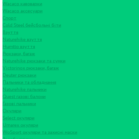
Wacaco кавоварки
Wacaco аксесуари
Спорт
Cold Steel бейсбольні біти
Взуття
Naturehike взуття
Humtto взуття
Рюкзаки, багаж
Naturehike рюкзаки та сумки
Victorinox рюкзаки, багаж
Deuter рюкзаки
Пальники та обладнання
Naturehike пальники
Quest газові балони
Газові пальники
Окуляри
Select окуляри
Umarex окуляри
WoSport окуляри та захисні маски