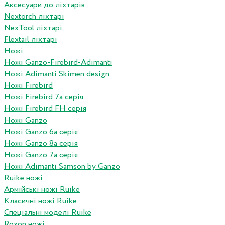
Аксесуари до ліхтарів
Nextorch ліхтарі
NexTool ліхтарі
Flextail ліхтарі
Ножі
Ножі Ganzo-Firebird-Adimanti
Ножі Adimanti Skimen design
Ножі Firebird
Ножі Firebird 7а серія
Ножі Firebird FH серія
Ножі Ganzo
Ножі Ganzo 6а серія
Ножі Ganzo 8а серія
Ножі Ganzo 7а серія
Ножі Adimanti Samson by Ganzo
Ruike ножі
Армійські ножі Ruike
Класичні ножі Ruike
Спеціальні моделі Ruike
Roxon ножi