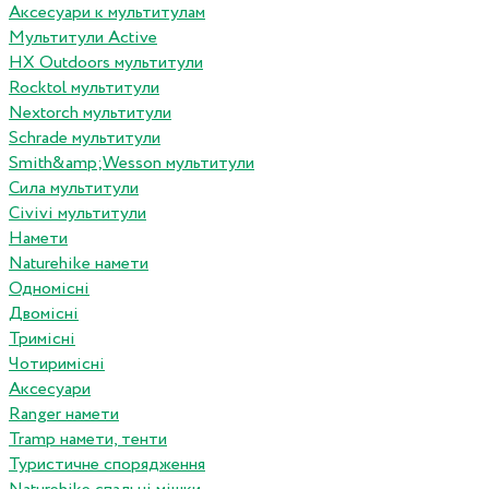
Аксесуари к мультитулам
Мультитули Active
HX Outdoors мультитули
Rocktol мультитули
Nextorch мультитули
Schrade мультитули
Smith&amp;Wesson мультитули
Сила мультитули
Civivi мультитули
Намети
Naturehike намети
Одномісні
Двомісні
Тримісні
Чотиримісні
Аксесуари
Ranger намети
Tramp намети, тенти
Туристичне спорядження