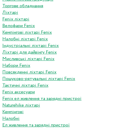
Торгове обладнання
Ліхтарі
Fenix ліхтарі
Велофари Fenix
Кемпінгові ліхтарі Fenix
Налобні ліхтарі Fenix
Індустріальні ліхтарі Fenix
Ліхтарі для дайвінгу Fenix
Мисливські ліхтарі Fenix
Набори Fenix
Повсякденні ліхтарі Fenix
Пошуково-рятувальні ліхтарі Fenix
Тактичні ліхтарі Fenix
Fenix аксесуари
Fenix ел живлення та зарядні пристрої
Naturehike ліхтарі
Кемпінгові
Налобні
Ел живлення та зарядні пристрої