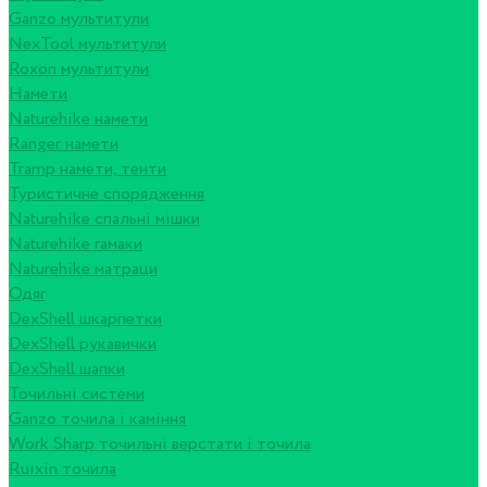
Ganzo мультитули
NexTool мультитули
Roxon мультитули
Намети
Naturehike намети
Ranger намети
Tramp намети, тенти
Туристичне спорядження
Naturehike спальні мішки
Naturehike гамаки
Naturehike матраци
Одяг
DexShell шкарпетки
DexShell рукавички
DexShell шапки
Точильні системи
Ganzo точила і каміння
Work Sharp точильні верстати і точила
Ruixin точила