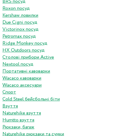
BRS посуд
Roxon посуд
Kershaw ловилки
Due Cigni посуд
Victorinox посуд
Petromax посуд
Ridge Monkey посуд
HX Outdoors посуд
Столові прибори Active
Nextool посуд
Портативні кавоварки
Wacaco кавоварки
Wacaco аксесуари
Спорт
Cold Steel бейсбольні біти
Взуття
Naturehike взуття
Humtto взуття
Рюкзаки, багаж
Naturehike рюкзаки та сумки