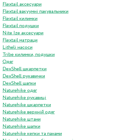
Flextail аксесуари
Flextail вакуумні пакувальники
Flextail килимки
Flextail подушки
Nite Ize аксесуари
Flextail матраци
Litheli насоси
Tribe килимки, подушки
Одяг
DexShell шкарпетки
DexShell рукавички
DexShell шапки
Naturehike одяг
Naturehike рукавиці
Naturehike шкарпетки
Naturehike верхній одяг
Naturehike штани
Naturehike шапки
Naturehike кепки та панами