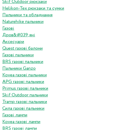
Skif Outdoor рюкзаки
Helikon-Tex рюкзаки та сумки
Пальники та обладнання
Naturehike пальники
Газові
Дров&#039;яні
Аксесуари
Quest газові балони
Газові пальники
BRS газові пальники
Пальники Ganzo
Kovea газові пальники
APG газові пальники
Primus газові пальники
Skif Outdoor пальники
Tramp газові пальники
Сила газові пальники
Газові лампи
Kovea газові лампи
BRS газові лампи