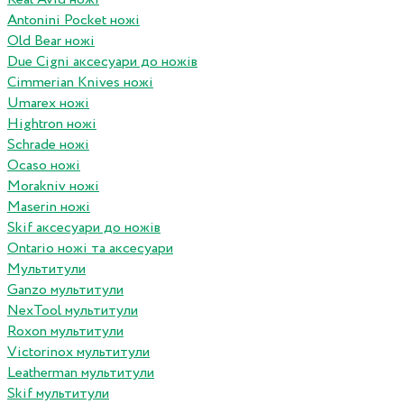
Antonini Pocket ножі
Old Bear ножі
Due Cigni аксесуари до ножів
Cimmerian Knives ножі
Umarex ножі
Hightron ножі
Schrade ножі
Ocaso ножі
Morakniv ножі
Maserin ножі
Skif аксесуари до ножів
Ontario ножі та аксесуари
Мультитули
Ganzo мультитули
NexTool мультитули
Roxon мультитули
Victorinox мультитули
Leatherman мультитули
Skif мультитули