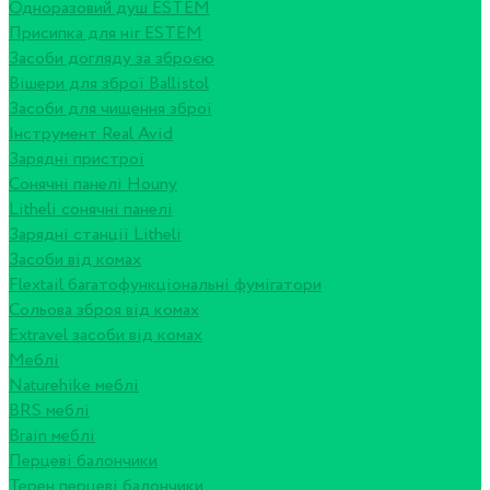
Одноразовий душ ESTEM
Присипка для ніг ESTEM
Засоби догляду за зброєю
Вішери для зброї Ballistol
Засоби для чищення зброї
Інструмент Real Avid
Зарядні пристрої
Сонячні панелі Houny
Litheli сонячні панелі
Зарядні станції Litheli
Засоби від комах
Flextail багатофункціональні фумігатори
Сольова зброя від комах
Extravel засоби від комах
Меблі
Naturehike меблі
BRS меблі
Brain меблі
Перцеві балончики
Терен перцеві балончики