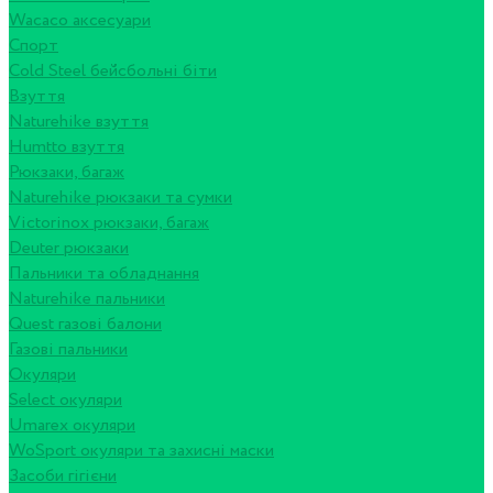
Wacaco аксесуари
Спорт
Cold Steel бейсбольні біти
Взуття
Naturehike взуття
Humtto взуття
Рюкзаки, багаж
Naturehike рюкзаки та сумки
Victorinox рюкзаки, багаж
Deuter рюкзаки
Пальники та обладнання
Naturehike пальники
Quest газові балони
Газові пальники
Окуляри
Select окуляри
Umarex окуляри
WoSport окуляри та захисні маски
Засоби гігієни