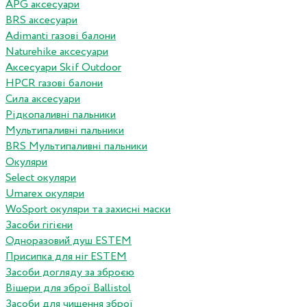
APG аксесуари
BRS аксесуари
Adimanti газові балони
Naturehike аксесуари
Аксесуари Skif Outdoor
HPCR газові балони
Сила аксесуари
Рідкопаливні пальники
Мультипаливні пальники
BRS Мультипаливні пальники
Окуляри
Select окуляри
Umarex окуляри
WoSport окуляри та захисні маски
Засоби гігієни
Одноразовий душ ESTEM
Присипка для ніг ESTEM
Засоби догляду за зброєю
Вішери для зброї Ballistol
Засоби для чищення зброї