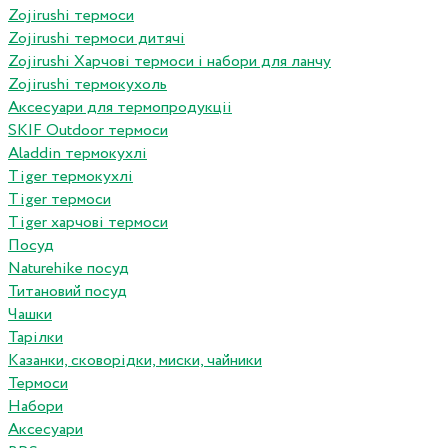
Zojirushi термоси
Zojirushi термоси дитячі
Zojirushi Харчові термоси і набори для ланчу
Zojirushi термокухоль
Аксесуари для термопродукціі
SKIF Outdoor термоси
Aladdin термокухлі
Tiger термокухлі
Tiger термоси
Tiger харчові термоси
Посуд
Naturehike посуд
Титановий посуд
Чашки
Тарілки
Казанки, сковорідки, миски, чайники
Термоси
Набори
Аксесуари