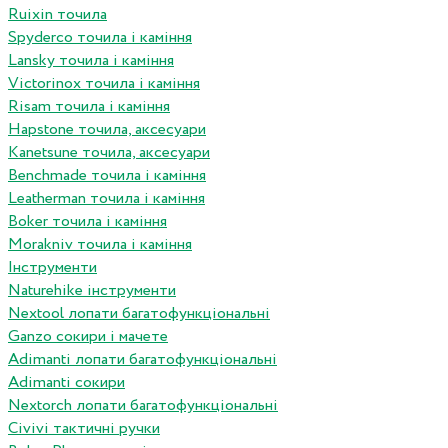
Ruixin точила
Spyderco точила і каміння
Lansky точила і каміння
Victorinox точила і каміння
Risam точила і каміння
Hapstone точила, аксесуари
Kanetsune точила, аксесуари
Benchmade точила і каміння
Leatherman точила і каміння
Boker точила і каміння
Morakniv точила і каміння
Інструменти
Naturehike інструменти
Nextool лопати багатофункціональні
Ganzo сокири і мачете
Adimanti лопати багатофункціональні
Adimanti сокири
Nextorch лопати багатофункціональні
Сivivi тактичні ручки