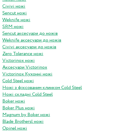
Civivi ножі
Sencut ножі
Weknife ножі
SRM ножі
Sencut аксесуари до ножів
Weknife аксесуари до ножів
Civivi аксесуари до ножів
Zero Tolerance ножі
Victorinox ножі
Аксесуари Victorinox
Victorinox Кухонні ножі
Cold Steel ножі
Ножі з фіксованим клинком Cold Steel
Ножі складні Cold Steel
Boker ножі
Boker Plus ножі
Magnum by Boker ножі
Blade Brothersl ножі
Opinel ножі