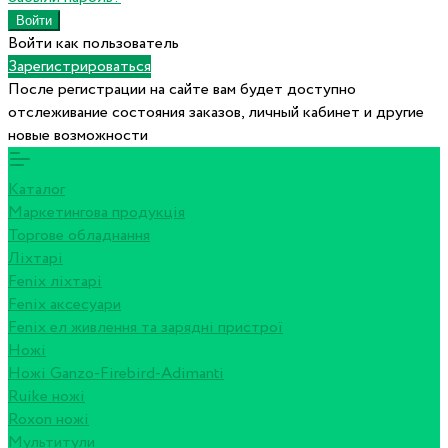
Войти как пользователь
Зарегистрироваться
После регистрации на сайте вам будет доступно
отслеживание состояния заказов, личный кабинет и другие
новые возможности
Каталог
Маркетингова продукція
Торгове обладнання
Ліхтарі
Fenix ліхтарі
Fenix аксесуари
Fenix ел живлення та зарядні пристрої
Ножі
Ножі Ganzo-Firebird-Adimanti
Ruike ножі
Roxon ножi
Мультитули