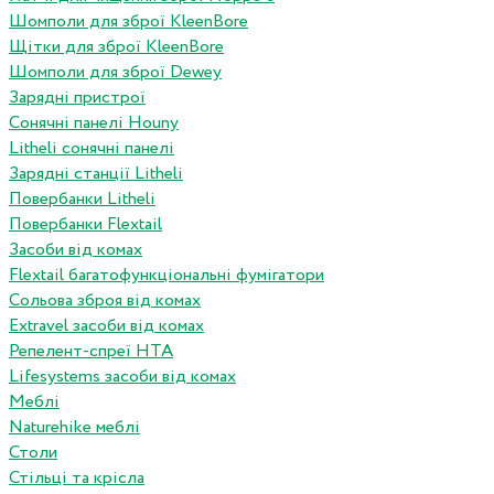
Шомполи для зброї KleenBore
Щітки для зброї KleenBore
Шомполи для зброї Dewey
Зарядні пристрої
Сонячні панелі Houny
Litheli сонячні панелі
Зарядні станції Litheli
Повербанки Litheli
Повербанки Flextail
Засоби від комах
Flextail багатофункціональні фумігатори
Сольова зброя від комах
Extravel засоби від комах
Репелент-спреї HTA
Lifesystems засоби від комах
Меблі
Naturehike меблі
Столи
Стільці та крісла