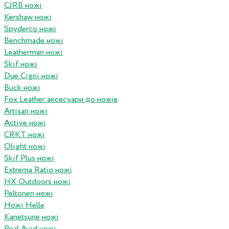
CJRB ножі
Kershaw ножі
Spyderco ножі
Benchmade ножі
Leatherman ножі
Skif ножі
Due Cigni ножі
Buck ножі
Fox Leather аксесуари до ножів
Artisan ножі
Active ножі
CRKT ножі
Olight ножі
Skif Plus ножі
Extrema Ratio ножі
HX Outdoors ножі
Peltonen ножі
Ножі Helle
Kanetsune ножі
Real Avid ножі