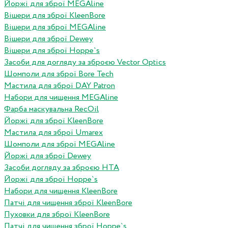
Йоржі для зброї MEGAline
Вішери для зброї KleenBore
Вішери для зброї MEGAline
Вішери для зброї Dewey
Вішери для зброї Hoppe`s
Засоби для догляду за зброєю Vector Optics
Шомполи для зброї Bore Tech
Мастила для зброї DAY Patron
Набори для чищення MEGAline
Фарба маскувальна RecOil
Йоржі для зброї KleenBore
Мастила для зброї Umarex
Шомполи для зброї MEGAline
Йоржі для зброї Dewey
Засоби догляду за зброєю HTA
Йоржі для зброї Hoppe`s
Набори для чищення KleenBore
Патчі для чищення зброї KleenBore
Пуховки для зброї KleenBore
Патчі для чищення зброї Hoppe`s