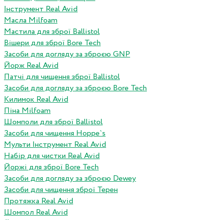
Інструмент Real Avid
Масла Milfoam
Мастила для зброї Ballistol
Вішери для зброї Bore Tech
Засоби для догляду за зброєю GNP
Йорж Real Avid
Патчі для чищення зброї Ballistol
Засоби для догляду за зброєю Bore Tech
Килимок Real Avid
Піна Milfoam
Шомполи для зброї Ballistol
Засоби для чищення Hoppe`s
Мульти Інструмент Real Avid
Набір для чистки Real Avid
Йоржі для зброї Bore Tech
Засоби для догляду за зброєю Dewey
Засоби для чищення зброї Терен
Протяжка Real Avid
Шомпол Real Avid