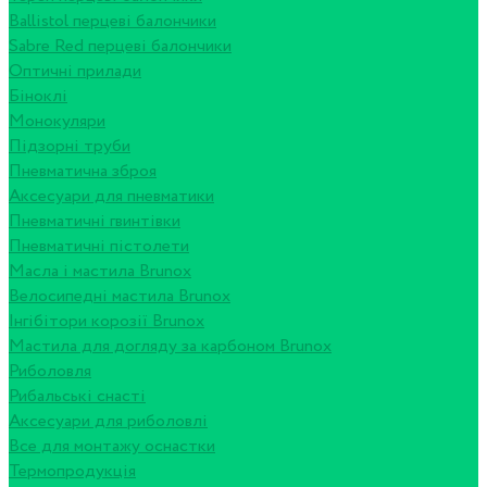
Ballistol перцеві балончики
Sabre Red перцеві балончики
Оптичні прилади
Біноклі
Монокуляри
Підзорні труби
Пневматична зброя
Аксесуари для пневматики
Пневматичні гвинтівки
Пневматичні пістолети
Масла і мастила Brunox
Велосипедні мастила Brunox
Інгібітори корозії Brunox
Мастила для догляду за карбоном Brunox
Риболовля
Рибальські снасті
Аксесуари для риболовлі
Все для монтажу оснастки
Термопродукція