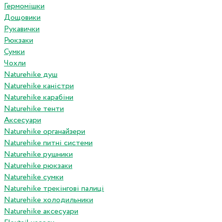
Гермомішки
Дощовики
Рукавички
Рюкзаки
Сумки
Чохли
Naturehike душ
Naturehike каністри
Naturehike карабіни
Naturehike тенти
Аксесуари
Naturehike органайзери
Naturehike питні системи
Naturehike рушники
Naturehike рюкзаки
Naturehike сумки
Naturehike трекінгові палиці
Naturehike холодильники
Naturehike аксесуари