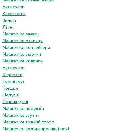
Naturehike спальні мішки
Аксесуари
Всесезонні
Зимові
Літні
Naturehike гамаки
Naturehike матраци
Naturehike контейнери
Naturehike візочки
Naturehike килимки
Аксесуари
Каремати
Кемпінгові
Ковдри
Надувні
Самонадувні
Naturehike подушки
Naturehike взуття
Naturehike водний спорт
Naturehike водонепроникні речі