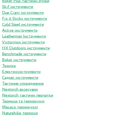
Boker Plus тактичні ручки
Skif інструменти
Due Cigni інструменти
Fix it Sticks інструменти
Сold Steel інструменти
Active інструменти
Leatherman Інструменти
Victorinox інструменти
HX Outdoors інструменти
Benchmade інструменти
Boker інструменти
Техніка
Електроінструменти
Садові інструменти
Тактичне спорядження
Nextorch аксесуари
Nextorch тактичні перчатки
Термоси та термокухлі
Wacaco термокухлі
Naturehike термоси