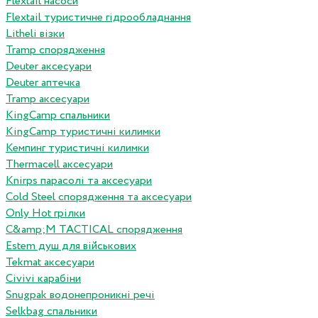
Flextail насоси
Flextail туристичне гідрообладнання
Litheli візки
Tramp спорядження
Deuter аксесуари
Deuter аптечка
Tramp аксесуари
KingCamp спальники
KingCamp туристичні килимки
Кемпинг туристичні килимки
Thermacell аксесуари
Knirps парасолі та аксесуари
Cold Steel спорядження та аксесуари
Only Hot грілки
C&amp;M TACTICAL спорядження
Estem душ для військових
Tekmat аксесуари
Сivivi карабіни
Snugpak водонепроникні речі
Selkbag спальники