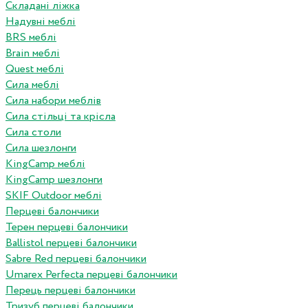
Складані ліжка
Надувні меблі
BRS меблі
Brain меблі
Quest меблі
Сила меблі
Сила набори меблів
Сила стільці та крісла
Сила столи
Сила шезлонги
KingCamp меблі
KingCamp шезлонги
SKIF Outdoor меблі
Перцеві балончики
Терен перцеві балончики
Ballistol перцеві балончики
Sabre Red перцеві балончики
Umarex Perfecta перцеві балончики
Перець перцеві балончики
Тризуб перцеві балончики