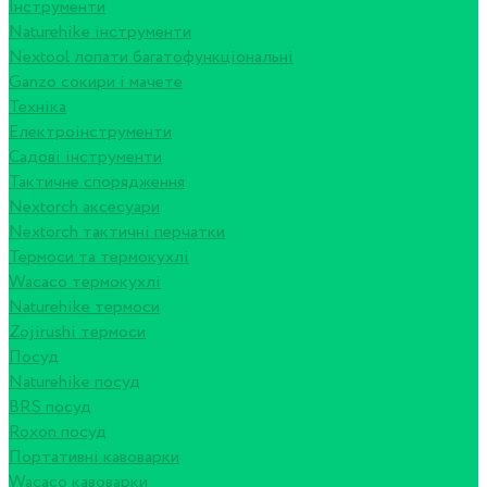
Інструменти
Naturehike інструменти
Nextool лопати багатофункціональні
Ganzo сокири і мачете
Техніка
Електроінструменти
Садові інструменти
Тактичне спорядження
Nextorch аксесуари
Nextorch тактичні перчатки
Термоси та термокухлі
Wacaco термокухлі
Naturehike термоси
Zojirushi термоси
Посуд
Naturehike посуд
BRS посуд
Roxon посуд
Портативні кавоварки
Wacaco кавоварки