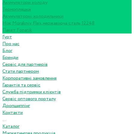
Акумулятори холоду
Термопляшки
Акумуляторні холодильники
Ніж Morakniv Flex нержавіюча сталь 12248
Пакет Fonarik
Гурт
Про нас
Блог
Бренди
Сервіс для партнерів
Стати партнером
Корпоративні замовлення
Гарантія та сервіс
Служба підтримки клієнтів
Сервіс оптового порталу
Дропшиппінг
Контакти
...
Каталог
Маркетингова продукція