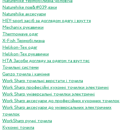
Naturehike термобілизна чоловіча
Naturehike пов&#039;язки
Naturehike аксесуари
HEY-sport засіб за доглядом одягу і взуття
Mechanix рукавички
Thermowave одяг
X-Fish Термобілизна
Helikon-Tex одяг
Helikon-Tex рукавички
HTA Засоби догляду за одягом та взуттяс
Точильні системи
Ganzo точила і каміння
Work Sharp точильні верстати і точила
Work Sharp професiйнi кухоннi точилки электричнi
Work Sharp унiверсальнi точилки электричнi
Work Sharp аксесуари до професiйних кухонних точилок
Work Sharp аксесуари до унiверсальних электричних
точилок
WorkSharp ручні точила
Кухонні точила