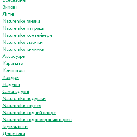
Всесезонні
Зимові
Літні
Naturehike гамаки
Naturehike матраци
Naturehike контейнери
Naturehike візочки
Naturehike килимки
Аксесуари
Каремати
Кемпінгові
Ковдри
Надувні
Самонадувні
Naturehike подушки
Naturehike взуття
Naturehike водний спорт
Naturehike водонепроникні речі
Гермомішки
Дощовики