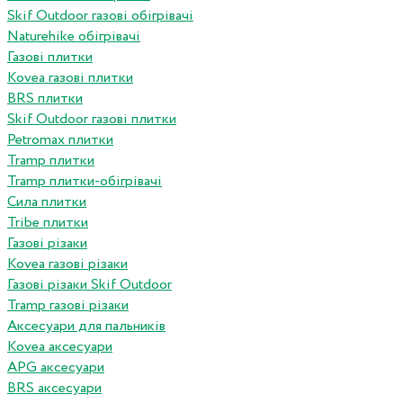
Skif Outdoor газові обігрівачі
Naturehike обігрівачі
Газові плитки
Kovea газові плитки
BRS плитки
Skif Outdoor газові плитки
Petromax плитки
Tramp плитки
Tramp плитки-обігрівачі
Сила плитки
Tribe плитки
Газові різаки
Kovea газові різаки
Газові різаки Skif Outdoor
Tramp газові різаки
Аксесуари для пальників
Kovea аксесуари
APG аксесуари
BRS аксесуари