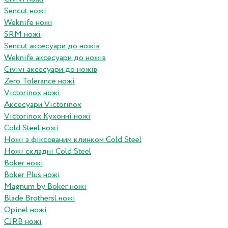
Sencut ножі
Weknife ножі
SRM ножі
Sencut аксесуари до ножів
Weknife аксесуари до ножів
Civivi аксесуари до ножів
Zero Tolerance ножі
Victorinox ножі
Аксесуари Victorinox
Victorinox Кухонні ножі
Cold Steel ножі
Ножі з фіксованим клинком Cold Steel
Ножі складні Cold Steel
Boker ножі
Boker Plus ножі
Magnum by Boker ножі
Blade Brothersl ножі
Opinel ножі
CJRB ножі