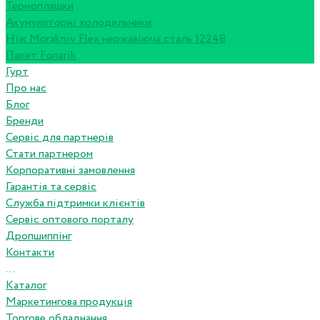
Термопляшки
Акумуляторні холодильники
Ніж Morakniv Flex нержавіюча сталь 12248
Пакет Fonarik
Гурт
Про нас
Блог
Бренди
Сервіс для партнерів
Стати партнером
Корпоративні замовлення
Гарантія та сервіс
Служба підтримки клієнтів
Сервіс оптового порталу
Дропшиппінг
Контакти
...
Каталог
Маркетингова продукція
Торгове обладнання