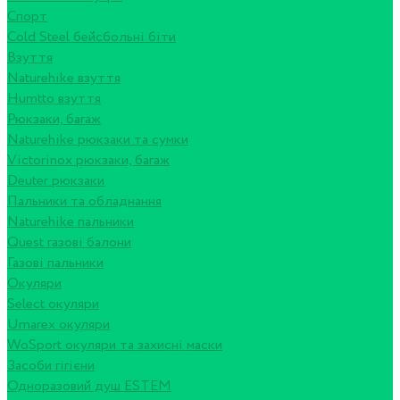
Спорт
Cold Steel бейсбольні біти
Взуття
Naturehike взуття
Humtto взуття
Рюкзаки, багаж
Naturehike рюкзаки та сумки
Victorinox рюкзаки, багаж
Deuter рюкзаки
Пальники та обладнання
Naturehike пальники
Quest газові балони
Газові пальники
Окуляри
Select окуляри
Umarex окуляри
WoSport окуляри та захисні маски
Засоби гігієни
Одноразовий душ ESTEM