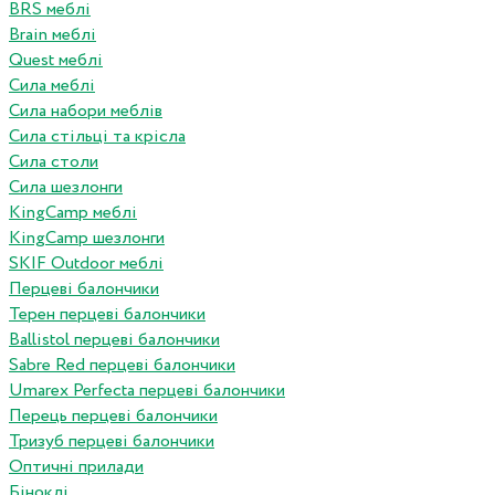
BRS меблі
Brain меблі
Quest меблі
Сила меблі
Сила набори меблів
Сила стільці та крісла
Сила столи
Сила шезлонги
KingCamp меблі
KingCamp шезлонги
SKIF Outdoor меблі
Перцеві балончики
Терен перцеві балончики
Ballistol перцеві балончики
Sabre Red перцеві балончики
Umarex Perfecta перцеві балончики
Перець перцеві балончики
Тризуб перцеві балончики
Оптичні прилади
Біноклі