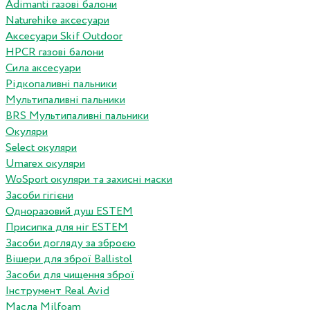
Adimanti газові балони
Naturehike аксесуари
Аксесуари Skif Outdoor
HPCR газові балони
Сила аксесуари
Рідкопаливні пальники
Мультипаливні пальники
BRS Мультипаливні пальники
Окуляри
Select окуляри
Umarex окуляри
WoSport окуляри та захисні маски
Засоби гігієни
Одноразовий душ ESTEM
Присипка для ніг ESTEM
Засоби догляду за зброєю
Вішери для зброї Ballistol
Засоби для чищення зброї
Інструмент Real Avid
Масла Milfoam