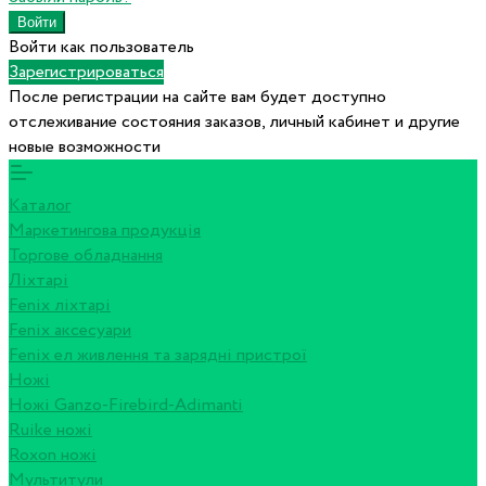
Войти как пользователь
Зарегистрироваться
После регистрации на сайте вам будет доступно
отслеживание состояния заказов, личный кабинет и другие
новые возможности
Каталог
Маркетингова продукція
Торгове обладнання
Ліхтарі
Fenix ліхтарі
Fenix аксесуари
Fenix ел живлення та зарядні пристрої
Ножі
Ножі Ganzo-Firebird-Adimanti
Ruike ножі
Roxon ножi
Мультитули