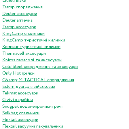
Litheli візки
Tramp спорядження
Deuter аксесуари
Deuter аптечка
Tramp аксесуари
KingCamp спальники
KingCamp туристичні килимки
Кемпинг туристичні килимки
Thermacell аксесуари
Knirps парасолі та аксесуари
Cold Steel спорядження та аксесуари
Only Hot грілки
C&amp;M TACTICAL спорядження
Estem душ для військових
Tekmat аксесуари
Сivivi карабіни
Snugpak водонепроникні речі
Selkbag спальники
Flextail аксесуари
Flextail вакуумні пакувальники