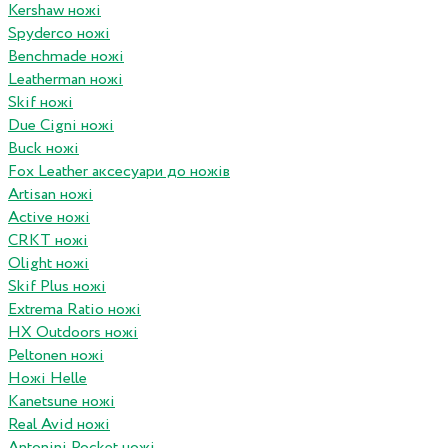
Kershaw ножі
Spyderco ножі
Benchmade ножі
Leatherman ножі
Skif ножі
Due Cigni ножі
Buck ножі
Fox Leather аксесуари до ножів
Artisan ножі
Active ножі
CRKT ножі
Olight ножі
Skif Plus ножі
Extrema Ratio ножі
HX Outdoors ножі
Peltonen ножі
Ножі Helle
Kanetsune ножі
Real Avid ножі
Antonini Pocket ножі