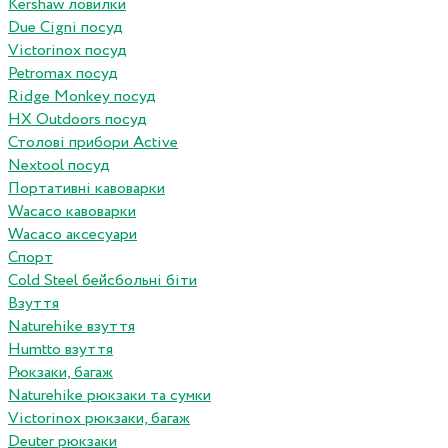
Kershaw ловилки
Due Cigni посуд
Victorinox посуд
Petromax посуд
Ridge Monkey посуд
HX Outdoors посуд
Столові прибори Active
Nextool посуд
Портативні кавоварки
Wacaco кавоварки
Wacaco аксесуари
Спорт
Cold Steel бейсбольні біти
Взуття
Naturehike взуття
Humtto взуття
Рюкзаки, багаж
Naturehike рюкзаки та сумки
Victorinox рюкзаки, багаж
Deuter рюкзаки