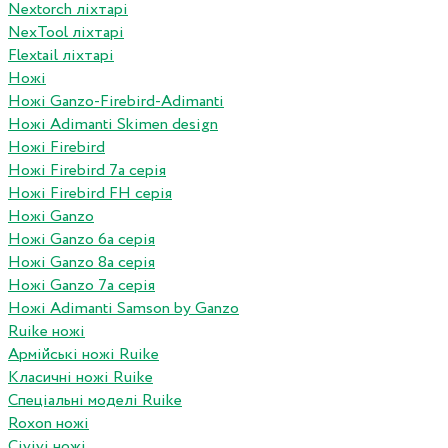
Nextorch ліхтарі
NexTool ліхтарі
Flextail ліхтарі
Ножі
Ножі Ganzo-Firebird-Adimanti
Ножі Adimanti Skimen design
Ножі Firebird
Ножі Firebird 7а серія
Ножі Firebird FH серія
Ножі Ganzo
Ножі Ganzo 6а серія
Ножі Ganzo 8а серія
Ножі Ganzo 7а серія
Ножі Adimanti Samson by Ganzo
Ruike ножі
Армійські ножі Ruike
Класичні ножі Ruike
Спеціальні моделі Ruike
Roxon ножi
Civivi ножі