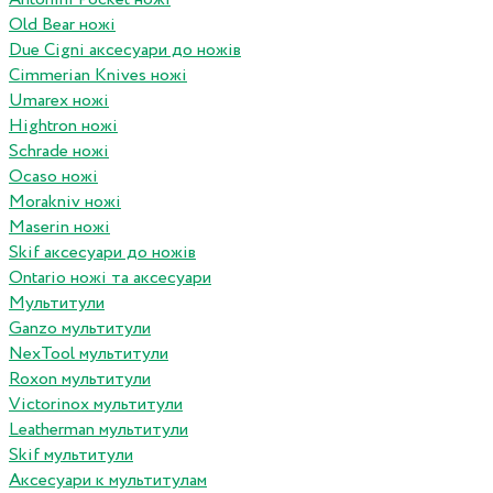
Old Bear ножі
Due Cigni аксесуари до ножів
Cimmerian Knives ножі
Umarex ножі
Hightron ножі
Schrade ножі
Ocaso ножі
Morakniv ножі
Maserin ножі
Skif аксесуари до ножів
Ontario ножі та аксесуари
Мультитули
Ganzo мультитули
NexTool мультитули
Roxon мультитули
Victorinox мультитули
Leatherman мультитули
Skif мультитули
Аксесуари к мультитулам