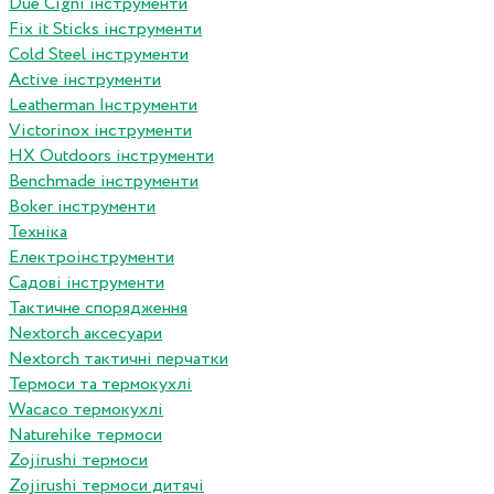
Due Cigni інструменти
Fix it Sticks інструменти
Сold Steel інструменти
Active інструменти
Leatherman Інструменти
Victorinox інструменти
HX Outdoors інструменти
Benchmade інструменти
Boker інструменти
Техніка
Електроінструменти
Садові інструменти
Тактичне спорядження
Nextorch аксесуари
Nextorch тактичні перчатки
Термоси та термокухлі
Wacaco термокухлі
Naturehike термоси
Zojirushi термоси
Zojirushi термоси дитячі