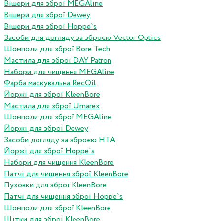
Вішери для зброї MEGAline
Вішери для зброї Dewey
Вішери для зброї Hoppe`s
Засоби для догляду за зброєю Vector Optics
Шомполи для зброї Bore Tech
Мастила для зброї DAY Patron
Набори для чищення MEGAline
Фарба маскувальна RecOil
Йоржі для зброї KleenBore
Мастила для зброї Umarex
Шомполи для зброї MEGAline
Йоржі для зброї Dewey
Засоби догляду за зброєю HTA
Йоржі для зброї Hoppe`s
Набори для чищення KleenBore
Патчі для чищення зброї KleenBore
Пуховки для зброї KleenBore
Патчі для чищення зброї Hoppe`s
Шомполи для зброї KleenBore
Щітки для зброї KleenBore