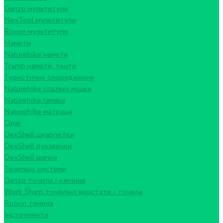
Ganzo мультитули
NexTool мультитули
Roxon мультитули
Намети
Naturehike намети
Tramp намети, тенти
Туристичне спорядження
Naturehike спальні мішки
Naturehike гамаки
Naturehike матраци
Одяг
DexShell шкарпетки
DexShell рукавички
DexShell шапки
Точильні системи
Ganzo точила і каміння
Work Sharp точильні верстати і точила
Ruixin точила
Інструменти