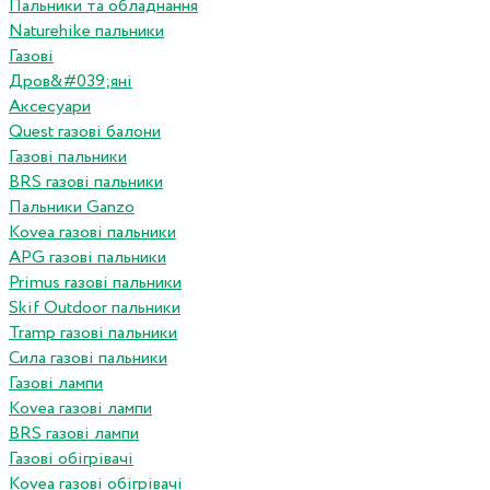
Пальники та обладнання
Naturehike пальники
Газові
Дров&#039;яні
Аксесуари
Quest газові балони
Газові пальники
BRS газові пальники
Пальники Ganzo
Kovea газові пальники
APG газові пальники
Primus газові пальники
Skif Outdoor пальники
Tramp газові пальники
Сила газові пальники
Газові лампи
Kovea газові лампи
BRS газові лампи
Газові обігрівачі
Kovea газові обігрівачі