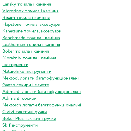
Lansky точила і каміння
Victorinox точила і каміння
Risam точила і каміння
Hapstone точила, аксесуари
Kanetsune точила, аксесуари
Benchmade точила і каміння
Leatherman точила і каміння
Boker точила і каміння
Morakniv точила і каміння
Інструменти
Naturehike інструменти
Nextool лопати багатофункціональні
Ganzo сокири і мачете
Adimanti лопати багатофункціональні
Adimanti сокири
Nextorch лопати багатофункціональні
Сivivi тактичні ручки
Boker Plus тактичні ручки
Skif інструменти