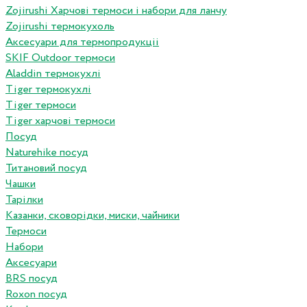
Zojirushi Харчові термоси і набори для ланчу
Zojirushi термокухоль
Аксесуари для термопродукціі
SKIF Outdoor термоси
Aladdin термокухлі
Tiger термокухлі
Tiger термоси
Tiger харчові термоси
Посуд
Naturehike посуд
Титановий посуд
Чашки
Тарілки
Казанки, сковорідки, миски, чайники
Термоси
Набори
Аксесуари
BRS посуд
Roxon посуд