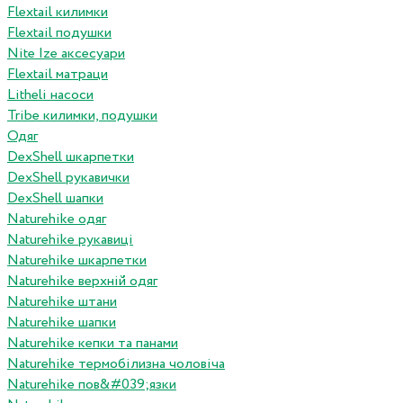
Flextail килимки
Flextail подушки
Nite Ize аксесуари
Flextail матраци
Litheli насоси
Tribe килимки, подушки
Одяг
DexShell шкарпетки
DexShell рукавички
DexShell шапки
Naturehike одяг
Naturehike рукавиці
Naturehike шкарпетки
Naturehike верхній одяг
Naturehike штани
Naturehike шапки
Naturehike кепки та панами
Naturehike термобілизна чоловіча
Naturehike пов&#039;язки