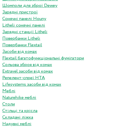
Шомполи для зброї Dewey
Зарядні пристрої
Сонячні панелі Houny
Litheli сонячні панелі
Зарядні станції Litheli
Повербанки Litheli
Повербанки Flextail
Засоби від комах
Flextail багатофункціональні фумігатори
Сольова зброя від комах
Extravel засоби від комах
Репелент-спреї HTA
Lifesystems засоби від комах
Меблі
Naturehike меблі
Столи
Стільці та крісла
Складані ліжка
Надувні меблі