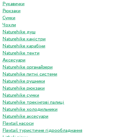
Рукавички
Рюкзаки
Сумки
Чохли
Naturehike душ
Naturehike каністри
Naturehike карабіни
Naturehike тенти
Аксесуари
Naturehike органайзери
Naturehike питні системи
Naturehike рушники
Naturehike рюкзаки
Naturehike сумки
Naturehike трекінгові палиці
Naturehike холодильники
Naturehike аксесуари
Flextail насоси
Flextail туристичне гідрообладнання