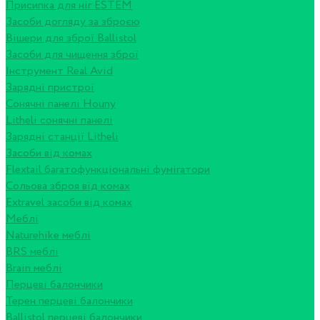
Присипка для ніг ESTEM
Засоби догляду за зброєю
Вішери для зброї Ballistol
Засоби для чищення зброї
Інструмент Real Avid
Зарядні пристрої
Сонячні панелі Houny
Litheli сонячні панелі
Зарядні станції Litheli
Засоби від комах
Flextail багатофункціональні фумігатори
Сольова зброя від комах
Extravel засоби від комах
Меблі
Naturehike меблі
BRS меблі
Brain меблі
Перцеві балончики
Терен перцеві балончики
Ballistol перцеві балончики