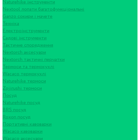
Naturehike інструменти
Nextool лопати багатофункціональні
Ganzo сокири і мачете
Техніка
Електроінструменти
Садові інструменти
Тактичне спорядження
Nextorch аксесуари
Nextorch тактичні перчатки
Термоси та термокухлі
Wacaco термокухлі
Naturehike термоси
Zojirushi термоси
Посуд
Naturehike посуд
BRS посуд
Roxon посуд
Портативні кавоварки
Wacaco кавоварки
Wacaco аксесуари