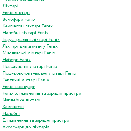
Ліхтарі
Fenix ліхтарі
Велофари Fenix
Кемпінгові ліхтарі Fenix
Налобні ліхтарі Fenix
Індустріальні ліхтарі Fenix
Ліхтарі для дайвінгу Fenix
Мисливські ліхтарі Fenix
Набори Fenix
Повсякденні ліхтарі Fenix
Пошуково-рятувальні ліхтарі Fenix
Тактичні ліхтарі Fenix
Fenix аксесуари
Fenix ел живлення та зарядні пристрої
Naturehike ліхтарі
Кемпінгові
Налобні
Ел живлення та зарядні пристрої
Аксесуари до ліхтарів