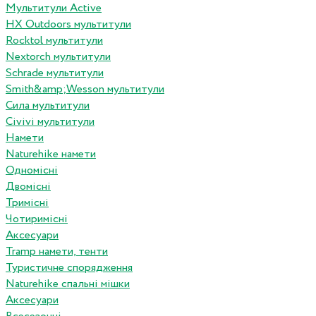
Мультитули Active
HX Outdoors мультитули
Rocktol мультитули
Nextorch мультитули
Schrade мультитули
Smith&amp;Wesson мультитули
Сила мультитули
Civivi мультитули
Намети
Naturehike намети
Одномісні
Двомісні
Тримісні
Чотиримісні
Аксесуари
Tramp намети, тенти
Туристичне спорядження
Naturehike спальні мішки
Аксесуари