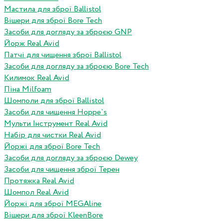
Мастила для зброї Ballistol
Вішери для зброї Bore Tech
Засоби для догляду за зброєю GNP
Йорж Real Avid
Патчі для чищення зброї Ballistol
Засоби для догляду за зброєю Bore Tech
Килимок Real Avid
Піна Milfoam
Шомполи для зброї Ballistol
Засоби для чищення Hoppe`s
Мульти Інструмент Real Avid
Набір для чистки Real Avid
Йоржі для зброї Bore Tech
Засоби для догляду за зброєю Dewey
Засоби для чищення зброї Терен
Протяжка Real Avid
Шомпол Real Avid
Йоржі для зброї MEGAline
Вішери для зброї KleenBore