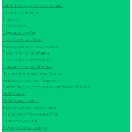
Sabre Red перцеві балончики
Оптичні прилади
Біноклі
Монокуляри
Підзорні труби
Пневматична зброя
Аксесуари для пневматики
Пневматичні гвинтівки
Пневматичні пістолети
Масла і мастила Brunox
Велосипедні мастила Brunox
Інгібітори корозії Brunox
Мастила для догляду за карбоном Brunox
Риболовля
Рибальські снасті
Аксесуари для риболовлі
Все для монтажу оснастки
Термопродукція
Акумулятори холоду