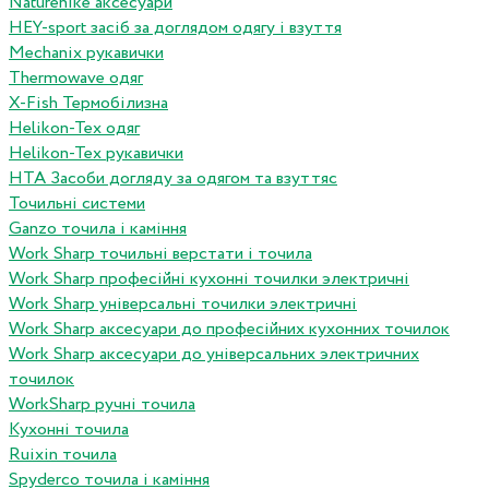
Naturehike аксесуари
HEY-sport засіб за доглядом одягу і взуття
Mechanix рукавички
Thermowave одяг
X-Fish Термобілизна
Helikon-Tex одяг
Helikon-Tex рукавички
HTA Засоби догляду за одягом та взуттяс
Точильні системи
Ganzo точила і каміння
Work Sharp точильні верстати і точила
Work Sharp професiйнi кухоннi точилки электричнi
Work Sharp унiверсальнi точилки электричнi
Work Sharp аксесуари до професiйних кухонних точилок
Work Sharp аксесуари до унiверсальних электричних
точилок
WorkSharp ручні точила
Кухонні точила
Ruixin точила
Spyderco точила і каміння