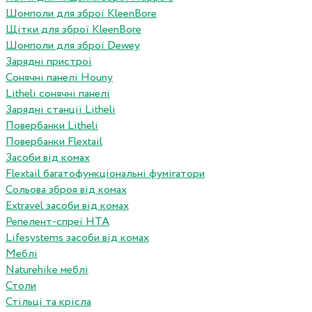
Шомполи для зброї KleenBore
Щітки для зброї KleenBore
Шомполи для зброї Dewey
Зарядні пристрої
Сонячні панелі Houny
Litheli сонячні панелі
Зарядні станції Litheli
Повербанки Litheli
Повербанки Flextail
Засоби від комах
Flextail багатофункціональні фумігатори
Сольова зброя від комах
Extravel засоби від комах
Репелент-спреї HTA
Lifesystems засоби від комах
Меблі
Naturehike меблі
Столи
Стільці та крісла