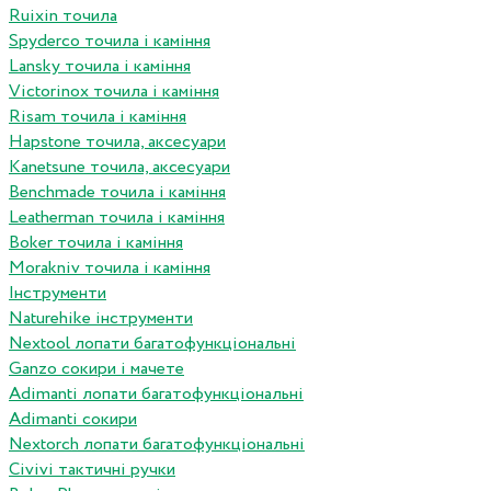
Ruixin точила
Spyderco точила і каміння
Lansky точила і каміння
Victorinox точила і каміння
Risam точила і каміння
Hapstone точила, аксесуари
Kanetsune точила, аксесуари
Benchmade точила і каміння
Leatherman точила і каміння
Boker точила і каміння
Morakniv точила і каміння
Інструменти
Naturehike інструменти
Nextool лопати багатофункціональні
Ganzo сокири і мачете
Adimanti лопати багатофункціональні
Adimanti сокири
Nextorch лопати багатофункціональні
Сivivi тактичні ручки