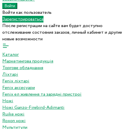
Войти как пользователь
Зарегистрироваться
После регистрации на сайте вам будет доступно
отслеживание состояния заказов, личный кабинет и другие
новые возможности
Каталог
Маркетингова продукція
Торгове обладнання
Ліхтарі
Fenix ліхтарі
Fenix аксесуари
Fenix ел живлення та зарядні пристрої
Ножі
Ножі Ganzo-Firebird-Adimanti
Ruike ножі
Roxon ножi
Мультитули