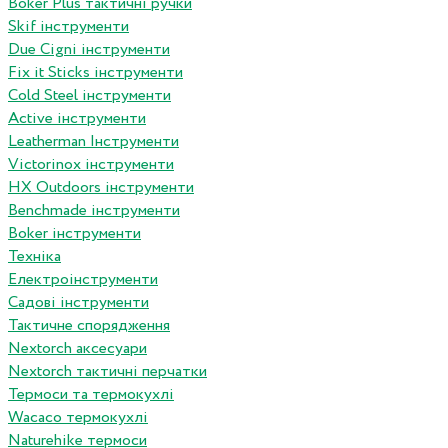
Boker Plus тактичні ручки
Skif інструменти
Due Cigni інструменти
Fix it Sticks інструменти
Сold Steel інструменти
Active інструменти
Leatherman Інструменти
Victorinox інструменти
HX Outdoors інструменти
Benchmade інструменти
Boker інструменти
Техніка
Електроінструменти
Садові інструменти
Тактичне спорядження
Nextorch аксесуари
Nextorch тактичні перчатки
Термоси та термокухлі
Wacaco термокухлі
Naturehike термоси