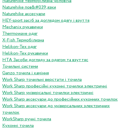
Naturehike термобілизна чоловіча
Naturehike пов&#039;язки
Naturehike аксесуари
HEY-sport засіб за доглядом одягу і взуття
Mechanix рукавички
Thermowave одяг
X-Fish Термобілизна
Helikon-Tex одяг
Helikon-Tex рукавички
HTA Засоби догляду за одягом та взуттяс
Точильні системи
Ganzo точила і каміння
Work Sharp точильні верстати і точила
Work Sharp професiйнi кухоннi точилки электричнi
Work Sharp унiверсальнi точилки электричнi
Work Sharp аксесуари до професiйних кухонних точилок
Work Sharp аксесуари до унiверсальних электричних
точилок
WorkSharp ручні точила
Кухонні точила