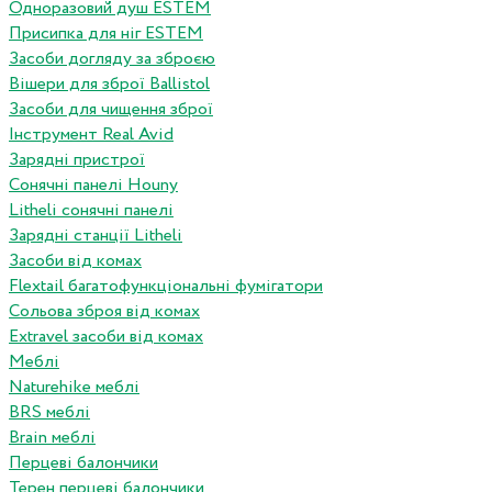
Одноразовий душ ESTEM
Присипка для ніг ESTEM
Засоби догляду за зброєю
Вішери для зброї Ballistol
Засоби для чищення зброї
Інструмент Real Avid
Зарядні пристрої
Сонячні панелі Houny
Litheli сонячні панелі
Зарядні станції Litheli
Засоби від комах
Flextail багатофункціональні фумігатори
Сольова зброя від комах
Extravel засоби від комах
Меблі
Naturehike меблі
BRS меблі
Brain меблі
Перцеві балончики
Терен перцеві балончики