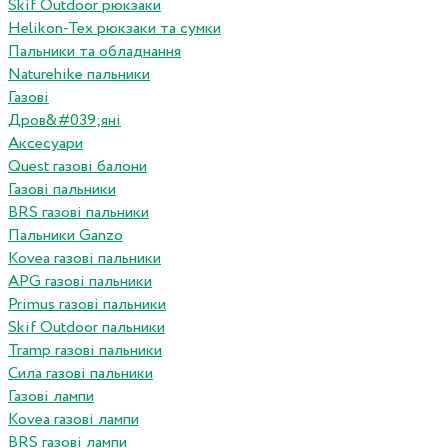
Skif Outdoor рюкзаки
Helikon-Tex рюкзаки та сумки
Пальники та обладнання
Naturehike пальники
Газові
Дров&#039;яні
Аксесуари
Quest газові балони
Газові пальники
BRS газові пальники
Пальники Ganzo
Kovea газові пальники
APG газові пальники
Primus газові пальники
Skif Outdoor пальники
Tramp газові пальники
Сила газові пальники
Газові лампи
Kovea газові лампи
BRS газові лампи