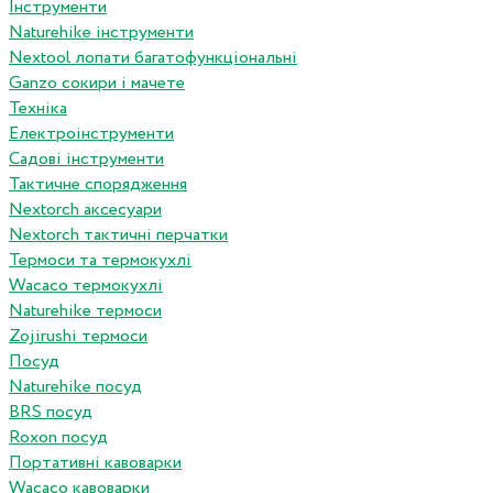
Інструменти
Naturehike інструменти
Nextool лопати багатофункціональні
Ganzo сокири і мачете
Техніка
Електроінструменти
Садові інструменти
Тактичне спорядження
Nextorch аксесуари
Nextorch тактичні перчатки
Термоси та термокухлі
Wacaco термокухлі
Naturehike термоси
Zojirushi термоси
Посуд
Naturehike посуд
BRS посуд
Roxon посуд
Портативні кавоварки
Wacaco кавоварки