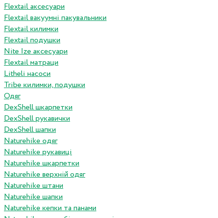
Flextail аксесуари
Flextail вакуумні пакувальники
Flextail килимки
Flextail подушки
Nite Ize аксесуари
Flextail матраци
Litheli насоси
Tribe килимки, подушки
Одяг
DexShell шкарпетки
DexShell рукавички
DexShell шапки
Naturehike одяг
Naturehike рукавиці
Naturehike шкарпетки
Naturehike верхній одяг
Naturehike штани
Naturehike шапки
Naturehike кепки та панами