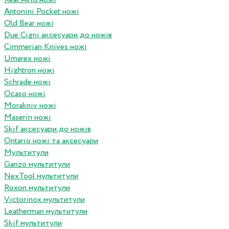
Antonini Pocket ножі
Old Bear ножі
Due Cigni аксесуари до ножів
Cimmerian Knives ножі
Umarex ножі
Hightron ножі
Schrade ножі
Ocaso ножі
Morakniv ножі
Maserin ножі
Skif аксесуари до ножів
Ontario ножі та аксесуари
Мультитули
Ganzo мультитули
NexTool мультитули
Roxon мультитули
Victorinox мультитули
Leatherman мультитули
Skif мультитули