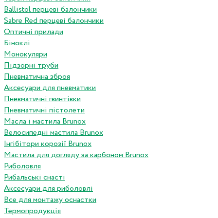
Ballistol перцеві балончики
Sabre Red перцеві балончики
Оптичні прилади
Біноклі
Монокуляри
Підзорні труби
Пневматична зброя
Аксесуари для пневматики
Пневматичні гвинтівки
Пневматичні пістолети
Масла і мастила Brunox
Велосипедні мастила Brunox
Інгібітори корозії Brunox
Мастила для догляду за карбоном Brunox
Риболовля
Рибальські снасті
Аксесуари для риболовлі
Все для монтажу оснастки
Термопродукція