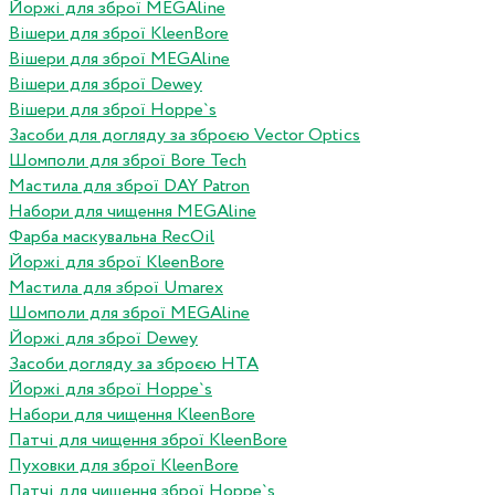
Йоржі для зброї MEGAline
Вішери для зброї KleenBore
Вішери для зброї MEGAline
Вішери для зброї Dewey
Вішери для зброї Hoppe`s
Засоби для догляду за зброєю Vector Optics
Шомполи для зброї Bore Tech
Мастила для зброї DAY Patron
Набори для чищення MEGAline
Фарба маскувальна RecOil
Йоржі для зброї KleenBore
Мастила для зброї Umarex
Шомполи для зброї MEGAline
Йоржі для зброї Dewey
Засоби догляду за зброєю HTA
Йоржі для зброї Hoppe`s
Набори для чищення KleenBore
Патчі для чищення зброї KleenBore
Пуховки для зброї KleenBore
Патчі для чищення зброї Hoppe`s