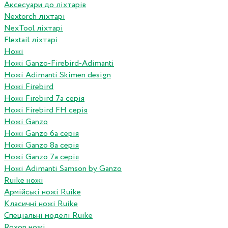
Аксесуари до ліхтарів
Nextorch ліхтарі
NexTool ліхтарі
Flextail ліхтарі
Ножі
Ножі Ganzo-Firebird-Adimanti
Ножі Adimanti Skimen design
Ножі Firebird
Ножі Firebird 7а серія
Ножі Firebird FH серія
Ножі Ganzo
Ножі Ganzo 6а серія
Ножі Ganzo 8а серія
Ножі Ganzo 7а серія
Ножі Adimanti Samson by Ganzo
Ruike ножі
Армійські ножі Ruike
Класичні ножі Ruike
Спеціальні моделі Ruike
Roxon ножi