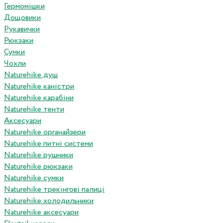
Гермомішки
Дощовики
Рукавички
Рюкзаки
Сумки
Чохли
Naturehike душ
Naturehike каністри
Naturehike карабіни
Naturehike тенти
Аксесуари
Naturehike органайзери
Naturehike питні системи
Naturehike рушники
Naturehike рюкзаки
Naturehike сумки
Naturehike трекінгові палиці
Naturehike холодильники
Naturehike аксесуари