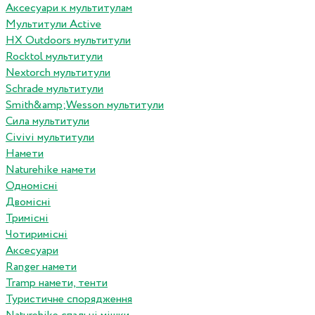
Аксесуари к мультитулам
Мультитули Active
HX Outdoors мультитули
Rocktol мультитули
Nextorch мультитули
Schrade мультитули
Smith&amp;Wesson мультитули
Сила мультитули
Civivi мультитули
Намети
Naturehike намети
Одномісні
Двомісні
Тримісні
Чотиримісні
Аксесуари
Ranger намети
Tramp намети, тенти
Туристичне спорядження