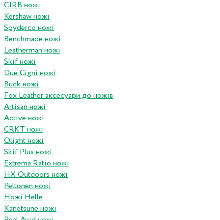
CJRB ножі
Kershaw ножі
Spyderco ножі
Benchmade ножі
Leatherman ножі
Skif ножі
Due Cigni ножі
Buck ножі
Fox Leather аксесуари до ножів
Artisan ножі
Active ножі
CRKT ножі
Olight ножі
Skif Plus ножі
Extrema Ratio ножі
HX Outdoors ножі
Peltonen ножі
Ножі Helle
Kanetsune ножі
Real Avid ножі