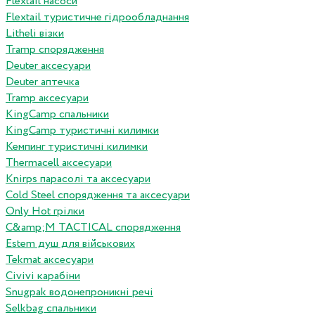
Flextail насоси
Flextail туристичне гідрообладнання
Litheli візки
Tramp спорядження
Deuter аксесуари
Deuter аптечка
Tramp аксесуари
KingCamp спальники
KingCamp туристичні килимки
Кемпинг туристичні килимки
Thermacell аксесуари
Knirps парасолі та аксесуари
Cold Steel спорядження та аксесуари
Only Hot грілки
C&amp;M TACTICAL спорядження
Estem душ для військових
Tekmat аксесуари
Сivivi карабіни
Snugpak водонепроникні речі
Selkbag спальники