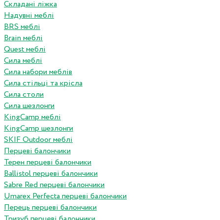
Складані ліжка
Надувні меблі
BRS меблі
Brain меблі
Quest меблі
Сила меблі
Сила набори меблів
Сила стільці та крісла
Сила столи
Сила шезлонги
KingCamp меблі
KingCamp шезлонги
SKIF Outdoor меблі
Перцеві балончики
Терен перцеві балончики
Ballistol перцеві балончики
Sabre Red перцеві балончики
Umarex Perfecta перцеві балончики
Перець перцеві балончики
Тризуб перцеві балончики