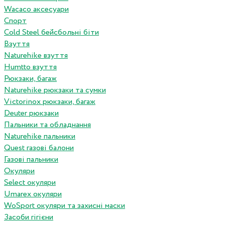
Wacaco аксесуари
Спорт
Cold Steel бейсбольні біти
Взуття
Naturehike взуття
Humtto взуття
Рюкзаки, багаж
Naturehike рюкзаки та сумки
Victorinox рюкзаки, багаж
Deuter рюкзаки
Пальники та обладнання
Naturehike пальники
Quest газові балони
Газові пальники
Окуляри
Select окуляри
Umarex окуляри
WoSport окуляри та захисні маски
Засоби гігієни