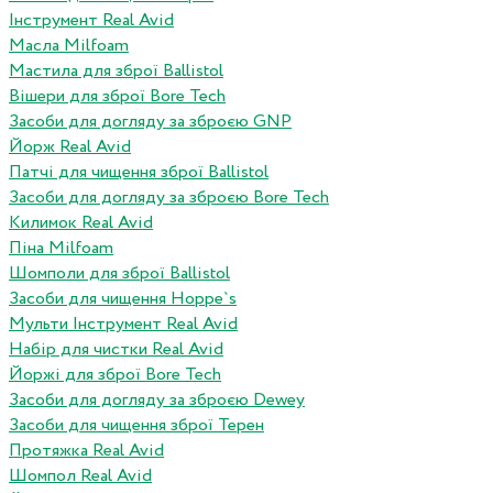
Інструмент Real Avid
Масла Milfoam
Мастила для зброї Ballistol
Вішери для зброї Bore Tech
Засоби для догляду за зброєю GNP
Йорж Real Avid
Патчі для чищення зброї Ballistol
Засоби для догляду за зброєю Bore Tech
Килимок Real Avid
Піна Milfoam
Шомполи для зброї Ballistol
Засоби для чищення Hoppe`s
Мульти Інструмент Real Avid
Набір для чистки Real Avid
Йоржі для зброї Bore Tech
Засоби для догляду за зброєю Dewey
Засоби для чищення зброї Терен
Протяжка Real Avid
Шомпол Real Avid