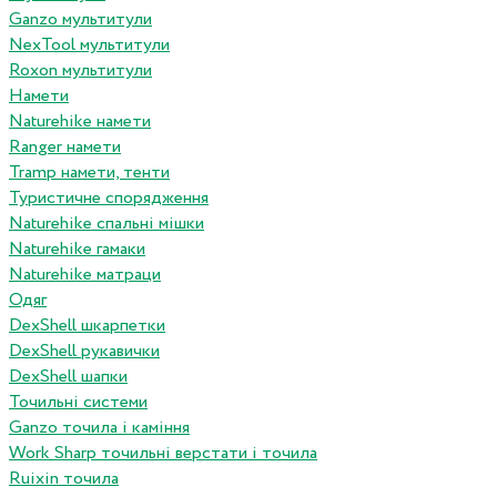
Ganzo мультитули
NexTool мультитули
Roxon мультитули
Намети
Naturehike намети
Ranger намети
Tramp намети, тенти
Туристичне спорядження
Naturehike спальні мішки
Naturehike гамаки
Naturehike матраци
Одяг
DexShell шкарпетки
DexShell рукавички
DexShell шапки
Точильні системи
Ganzo точила і каміння
Work Sharp точильні верстати і точила
Ruixin точила