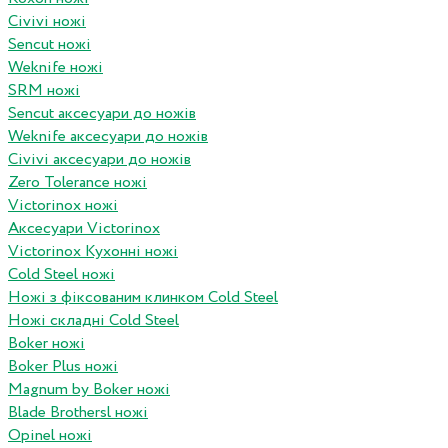
Civivi ножі
Sencut ножі
Weknife ножі
SRM ножі
Sencut аксесуари до ножів
Weknife аксесуари до ножів
Civivi аксесуари до ножів
Zero Tolerance ножі
Victorinox ножі
Аксесуари Victorinox
Victorinox Кухонні ножі
Cold Steel ножі
Ножі з фіксованим клинком Cold Steel
Ножі складні Cold Steel
Boker ножі
Boker Plus ножі
Magnum by Boker ножі
Blade Brothersl ножі
Opinel ножі