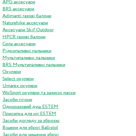
APG аксесуари
BRS аксесуари
Adimanti газові балони
Naturehike аксесуари
Аксесуари Skif Outdoor
HPCR газові балони
Сила аксесуари
Рідкопаливні пальники
Мультипаливні пальники
BRS Мультипаливні пальники
Окуляри
Select окуляри
Umarex окуляри
WoSport окуляри та захисні маски
Засоби гігієни
Одноразовий душ ESTEM
Присипка для ніг ESTEM
Засоби догляду за зброєю
Вішери для зброї Ballistol
Засоби для чищення зброї