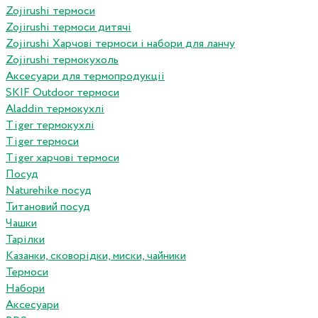
Zojirushi термоси
Zojirushi термоси дитячі
Zojirushi Харчові термоси і набори для ланчу
Zojirushi термокухоль
Аксесуари для термопродукціі
SKIF Outdoor термоси
Aladdin термокухлі
Tiger термокухлі
Tiger термоси
Tiger харчові термоси
Посуд
Naturehike посуд
Титановий посуд
Чашки
Тарілки
Казанки, сковорідки, миски, чайники
Термоси
Набори
Аксесуари