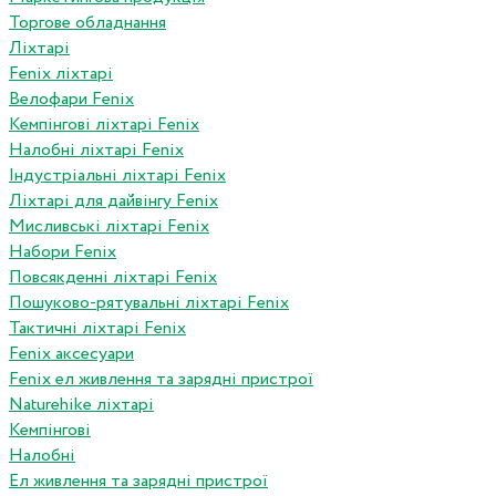
Торгове обладнання
Ліхтарі
Fenix ліхтарі
Велофари Fenix
Кемпінгові ліхтарі Fenix
Налобні ліхтарі Fenix
Індустріальні ліхтарі Fenix
Ліхтарі для дайвінгу Fenix
Мисливські ліхтарі Fenix
Набори Fenix
Повсякденні ліхтарі Fenix
Пошуково-рятувальні ліхтарі Fenix
Тактичні ліхтарі Fenix
Fenix аксесуари
Fenix ел живлення та зарядні пристрої
Naturehike ліхтарі
Кемпінгові
Налобні
Ел живлення та зарядні пристрої