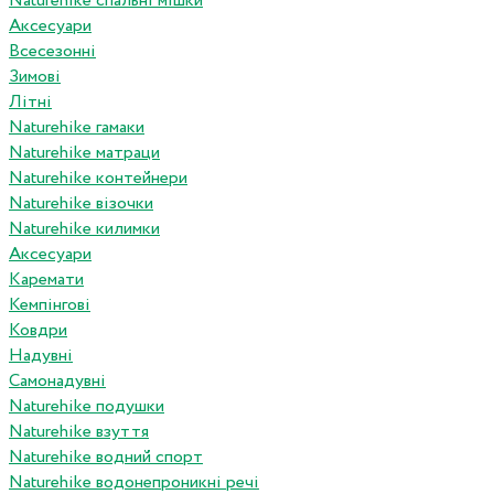
Naturehike спальні мішки
Аксесуари
Всесезонні
Зимові
Літні
Naturehike гамаки
Naturehike матраци
Naturehike контейнери
Naturehike візочки
Naturehike килимки
Аксесуари
Каремати
Кемпінгові
Ковдри
Надувні
Самонадувні
Naturehike подушки
Naturehike взуття
Naturehike водний спорт
Naturehike водонепроникні речі