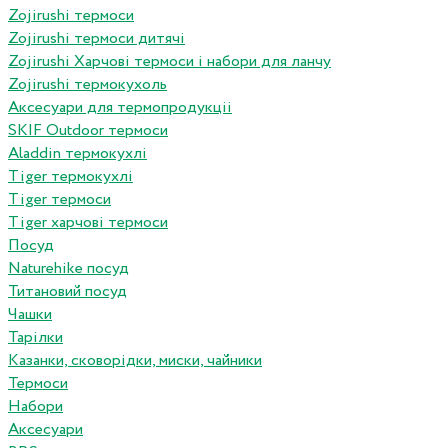
Zojirushi термоси
Zojirushi термоси дитячі
Zojirushi Харчові термоси і набори для ланчу
Zojirushi термокухоль
Аксесуари для термопродукціі
SKIF Outdoor термоси
Aladdin термокухлі
Tiger термокухлі
Tiger термоси
Tiger харчові термоси
Посуд
Naturehike посуд
Титановий посуд
Чашки
Тарілки
Казанки, сковорідки, миски, чайники
Термоси
Набори
Аксесуари