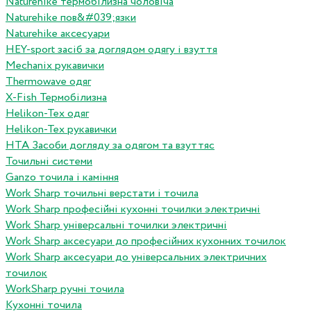
Naturehike термобілизна чоловіча
Naturehike пов&#039;язки
Naturehike аксесуари
HEY-sport засіб за доглядом одягу і взуття
Mechanix рукавички
Thermowave одяг
X-Fish Термобілизна
Helikon-Tex одяг
Helikon-Tex рукавички
HTA Засоби догляду за одягом та взуттяс
Точильні системи
Ganzo точила і каміння
Work Sharp точильні верстати і точила
Work Sharp професiйнi кухоннi точилки электричнi
Work Sharp унiверсальнi точилки электричнi
Work Sharp аксесуари до професiйних кухонних точилок
Work Sharp аксесуари до унiверсальних электричних
точилок
WorkSharp ручні точила
Кухонні точила