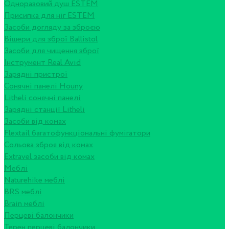
Одноразовий душ ESTEM
Присипка для ніг ESTEM
Засоби догляду за зброєю
Вішери для зброї Ballistol
Засоби для чищення зброї
Інструмент Real Avid
Зарядні пристрої
Сонячні панелі Houny
Litheli сонячні панелі
Зарядні станції Litheli
Засоби від комах
Flextail багатофункціональні фумігатори
Сольова зброя від комах
Extravel засоби від комах
Меблі
Naturehike меблі
BRS меблі
Brain меблі
Перцеві балончики
Терен перцеві балончики