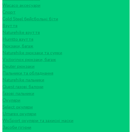
Wacaco аксесуари
Спорт
Cold Steel бейсбольні біти
Взуття
Naturehike взуття
Humtto взуття
Рюкзаки, багаж
Naturehike рюкзаки та сумки
Victorinox рюкзаки, багаж
Deuter рюкзаки
Пальники та обладнання
Naturehike пальники
Quest газові балони
Газові пальники
Окуляри
Select окуляри
Umarex окуляри
WoSport окуляри та захисні маски
Засоби гігієни