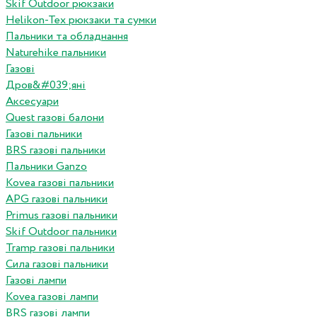
Skif Outdoor рюкзаки
Helikon-Tex рюкзаки та сумки
Пальники та обладнання
Naturehike пальники
Газові
Дров&#039;яні
Аксесуари
Quest газові балони
Газові пальники
BRS газові пальники
Пальники Ganzo
Kovea газові пальники
APG газові пальники
Primus газові пальники
Skif Outdoor пальники
Tramp газові пальники
Сила газові пальники
Газові лампи
Kovea газові лампи
BRS газові лампи