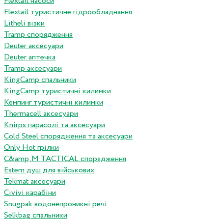
Flextail насоси
Flextail туристичне гідрообладнання
Litheli візки
Tramp спорядження
Deuter аксесуари
Deuter аптечка
Tramp аксесуари
KingCamp спальники
KingCamp туристичні килимки
Кемпинг туристичні килимки
Thermacell аксесуари
Knirps парасолі та аксесуари
Cold Steel спорядження та аксесуари
Only Hot грілки
C&amp;M TACTICAL спорядження
Estem душ для військових
Tekmat аксесуари
Сivivi карабіни
Snugpak водонепроникні речі
Selkbag спальники