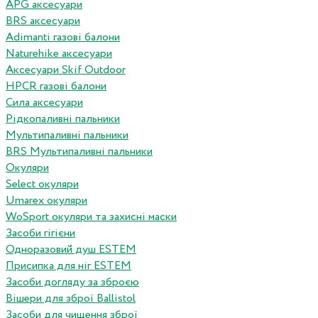
APG аксесуари
BRS аксесуари
Adimanti газові балони
Naturehike аксесуари
Аксесуари Skif Outdoor
HPCR газові балони
Сила аксесуари
Рідкопаливні пальники
Мультипаливні пальники
BRS Мультипаливні пальники
Окуляри
Select окуляри
Umarex окуляри
WoSport окуляри та захисні маски
Засоби гігієни
Одноразовий душ ESTEM
Присипка для ніг ESTEM
Засоби догляду за зброєю
Вішери для зброї Ballistol
Засоби для чищення зброї