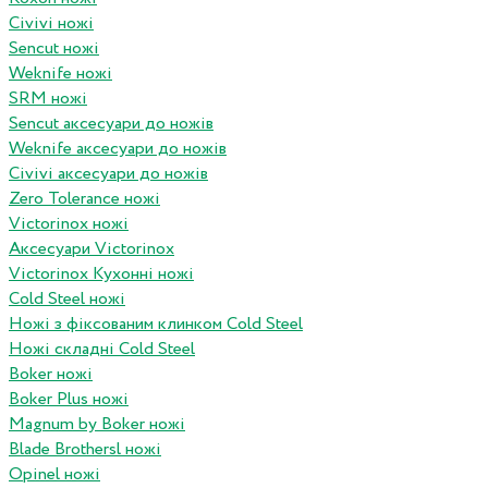
Civivi ножі
Sencut ножі
Weknife ножі
SRM ножі
Sencut аксесуари до ножів
Weknife аксесуари до ножів
Civivi аксесуари до ножів
Zero Tolerance ножі
Victorinox ножі
Аксесуари Victorinox
Victorinox Кухонні ножі
Cold Steel ножі
Ножі з фіксованим клинком Cold Steel
Ножі складні Cold Steel
Boker ножі
Boker Plus ножі
Magnum by Boker ножі
Blade Brothersl ножі
Opinel ножі