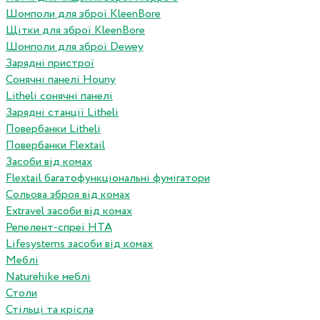
Шомполи для зброї KleenBore
Щітки для зброї KleenBore
Шомполи для зброї Dewey
Зарядні пристрої
Сонячні панелі Houny
Litheli сонячні панелі
Зарядні станції Litheli
Повербанки Litheli
Повербанки Flextail
Засоби від комах
Flextail багатофункціональні фумігатори
Сольова зброя від комах
Extravel засоби від комах
Репелент-спреї HTA
Lifesystems засоби від комах
Меблі
Naturehike меблі
Столи
Стільці та крісла