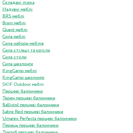
Складані ліжка
Надувні меблі
BRS меблі
Brain меблі
Quest меблі
Сила меблі
Сила набори меблів
Сила стільці та крісла
Сила столи
Сила шезлонги
KingCamp меблі
KingCamp шезлонги
SKIF Outdoor меблі
Перцеві балончики
Терен перцеві балончики
Ballistol перцеві балончики
Sabre Red перцеві балончики
Umarex Perfecta перцеві балончики
Перець перцеві балончики
Тризуб перцеві балончики