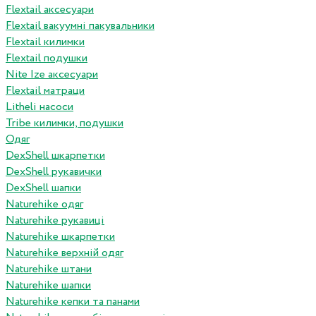
Flextail аксесуари
Flextail вакуумні пакувальники
Flextail килимки
Flextail подушки
Nite Ize аксесуари
Flextail матраци
Litheli насоси
Tribe килимки, подушки
Одяг
DexShell шкарпетки
DexShell рукавички
DexShell шапки
Naturehike одяг
Naturehike рукавиці
Naturehike шкарпетки
Naturehike верхній одяг
Naturehike штани
Naturehike шапки
Naturehike кепки та панами