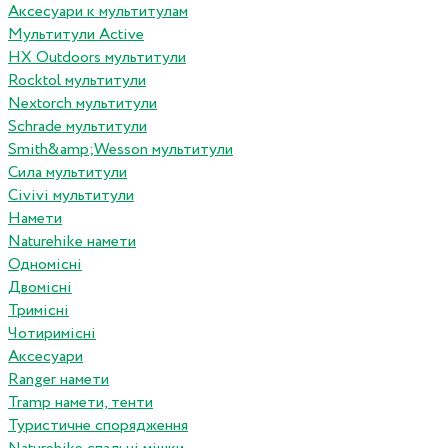
Аксесуари к мультитулам
Мультитули Active
HX Outdoors мультитули
Rocktol мультитули
Nextorch мультитули
Schrade мультитули
Smith&amp;Wesson мультитули
Сила мультитули
Civivi мультитули
Намети
Naturehike намети
Одномісні
Двомісні
Тримісні
Чотиримісні
Аксесуари
Ranger намети
Tramp намети, тенти
Туристичне спорядження