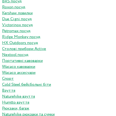
BRS посуд
Roxon посуд
Kershaw ловилки
Due Cigni посуд
Victorinox посуд
Petromax посуд
Ridge Monkey посуд
HX Outdoors посуд
Столові прибори Active
Nextool посуд
Портативні кавоварки
Wacaco кавоварки
Wacaco аксесуари
Спорт
Cold Steel бейсбольні біти
Взуття
Naturehike взуття
Humtto взуття
Рюкзаки, багаж
Naturehike рюкзаки та сумки