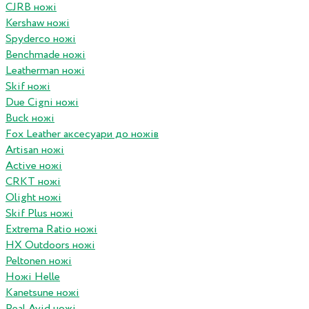
CJRB ножі
Kershaw ножі
Spyderco ножі
Benchmade ножі
Leatherman ножі
Skif ножі
Due Cigni ножі
Buck ножі
Fox Leather аксесуари до ножів
Artisan ножі
Active ножі
CRKT ножі
Olight ножі
Skif Plus ножі
Extrema Ratio ножі
HX Outdoors ножі
Peltonen ножі
Ножі Helle
Kanetsune ножі
Real Avid ножі