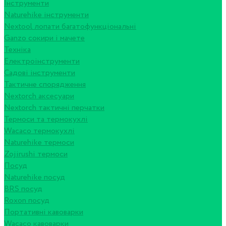
Інструменти
Naturehike інструменти
Nextool лопати багатофункціональні
Ganzo сокири і мачете
Техніка
Електроінструменти
Садові інструменти
Тактичне спорядження
Nextorch аксесуари
Nextorch тактичні перчатки
Термоси та термокухлі
Wacaco термокухлі
Naturehike термоси
Zojirushi термоси
Посуд
Naturehike посуд
BRS посуд
Roxon посуд
Портативні кавоварки
Wacaco кавоварки