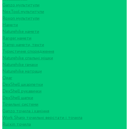
Ganzo мультитули
NexTool мультитули
Roxon мультитули
Намети
Naturehike намети
Ranger намети
Tramp намети, тенти
Туристичне спорядження
Naturehike спальні мішки
Naturehike гамаки
Naturehike матраци
Одяг
DexShell шкарпетки
DexShell рукавички
DexShell шапки
Точильні системи
Ganzo точила і каміння
Work Sharp точильні верстати і точила
Ruixin точила