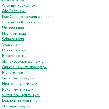
Antonini Pocket ножі
Old Bear ножі
Due Cigni аксесуари до ножів
Cimmerian Knives ножі
Umarex ножі
Hightron ножі
Schrade ножі
Ocaso ножі
Morakniv ножі
Maserin ножі
Skif аксесуари до ножів
Ontario ножі та аксесуари
Мультитули
Ganzo мультитули
NexTool мультитули
Roxon мультитули
Victorinox мультитули
Leatherman мультитули
Skif мультитули