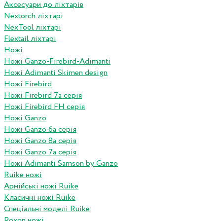
Аксесуари до ліхтарів
Nextorch ліхтарі
NexTool ліхтарі
Flextail ліхтарі
Ножі
Ножі Ganzo-Firebird-Adimanti
Ножі Adimanti Skimen design
Ножі Firebird
Ножі Firebird 7а серія
Ножі Firebird FH серія
Ножі Ganzo
Ножі Ganzo 6а серія
Ножі Ganzo 8а серія
Ножі Ganzo 7а серія
Ножі Adimanti Samson by Ganzo
Ruike ножі
Армійські ножі Ruike
Класичні ножі Ruike
Спеціальні моделі Ruike
Roxon ножi