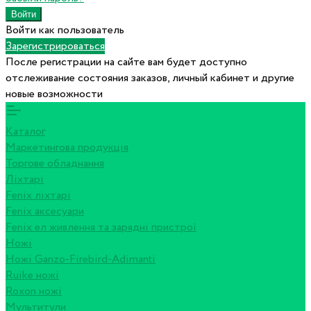
Войти как пользователь
Зарегистрироваться
После регистрации на сайте вам будет доступно
отслеживание состояния заказов, личный кабинет и другие
новые возможности
Каталог
Маркетингова продукція
Торгове обладнання
Ліхтарі
Fenix ліхтарі
Fenix аксесуари
Fenix ел живлення та зарядні пристрої
Ножі
Ножі Ganzo-Firebird-Adimanti
Ruike ножі
Roxon ножi
Мультитули