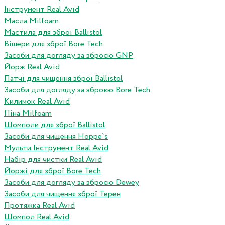
Інструмент Real Avid
Масла Milfoam
Мастила для зброї Ballistol
Вішери для зброї Bore Tech
Засоби для догляду за зброєю GNP
Йорж Real Avid
Патчі для чищення зброї Ballistol
Засоби для догляду за зброєю Bore Tech
Килимок Real Avid
Піна Milfoam
Шомполи для зброї Ballistol
Засоби для чищення Hoppe`s
Мульти Інструмент Real Avid
Набір для чистки Real Avid
Йоржі для зброї Bore Tech
Засоби для догляду за зброєю Dewey
Засоби для чищення зброї Терен
Протяжка Real Avid
Шомпол Real Avid