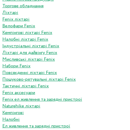
Торгове обладнання
Ліхтарі
Fenix ліхтарі
Велофари Fenix
Кемпінгові ліхтарі Fenix
Налобні ліхтарі Fenix
Індустріальні ліхтарі Fenix
Ліхтарі для дайвінгу Fenix
Мисливські ліхтарі Fenix
Набори Fenix
Повсякденні ліхтарі Fenix
Пошуково-рятувальні ліхтарі Fenix
Тактичні ліхтарі Fenix
Fenix аксесуари
Fenix ел живлення та зарядні пристрої
Naturehike ліхтарі
Кемпінгові
Налобні
Ел живлення та зарядні пристрої