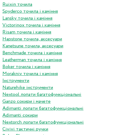
Ruixin точила
Spyderco точила і каміння
Lansky точила і каміння
Victorinox точила і каміння
Risam точила і каміння
Hapstone точила, аксесуари
Kanetsune точила, аксесуари
Benchmade точила і каміння
Leatherman точила і каміння
Boker точила і каміння
Morakniv точила і каміння
Інструменти
Naturehike інструменти
Nextool лопати багатофункціональні
Ganzo сокири і мачете
Adimanti лопати багатофункціональні
Adimanti сокири
Nextorch лопати багатофункціональні
Сivivi тактичні ручки