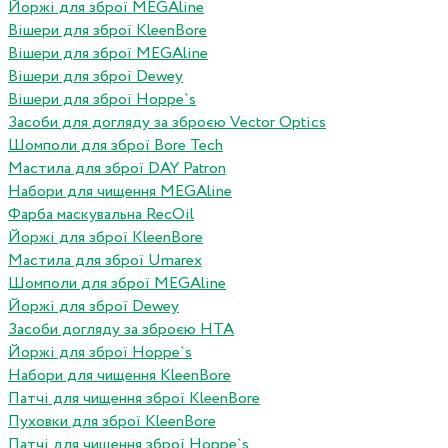
Йоржі для зброї MEGAline
Вішери для зброї KleenBore
Вішери для зброї MEGAline
Вішери для зброї Dewey
Вішери для зброї Hoppe`s
Засоби для догляду за зброєю Vector Optics
Шомполи для зброї Bore Tech
Мастила для зброї DAY Patron
Набори для чищення MEGAline
Фарба маскувальна RecOil
Йоржі для зброї KleenBore
Мастила для зброї Umarex
Шомполи для зброї MEGAline
Йоржі для зброї Dewey
Засоби догляду за зброєю HTA
Йоржі для зброї Hoppe`s
Набори для чищення KleenBore
Патчі для чищення зброї KleenBore
Пуховки для зброї KleenBore
Патчі для чищення зброї Hoppe`s