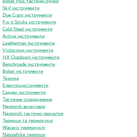
Boker Plus тактичні ручки
Skif інструменти
Due Cigni інструменти
Fix it Sticks інструменти
Сold Steel інструменти
Active інструменти
Leatherman Інструменти
Victorinox інструменти
HX Outdoors інструменти
Benchmade інструменти
Boker інструменти
Техніка
Електроінструменти
Садові інструменти
Тактичне спорядження
Nextorch аксесуари
Nextorch тактичні перчатки
Термоси та термокухлі
Wacaco термокухлі
Naturehike термоси