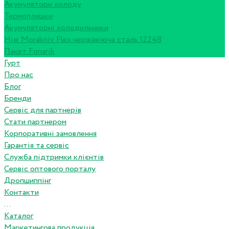
Акумулятори холоду
Термопляшки
Акумуляторні холодильники
Ніж Morakniv Flex нержавіюча сталь 12248
Пакет Fonarik
Гурт
Про нас
Блог
Бренди
Сервіс для партнерів
Стати партнером
Корпоративні замовлення
Гарантія та сервіс
Служба підтримки клієнтів
Сервіс оптового порталу
Дропшиппінг
Контакти
...
Каталог
Маркетингова продукція