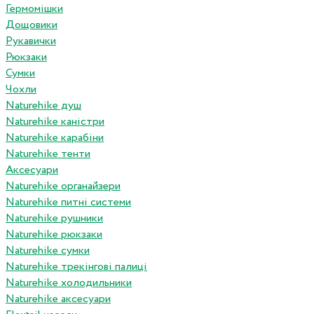
Гермомішки
Дощовики
Рукавички
Рюкзаки
Сумки
Чохли
Naturehike душ
Naturehike каністри
Naturehike карабіни
Naturehike тенти
Аксесуари
Naturehike органайзери
Naturehike питні системи
Naturehike рушники
Naturehike рюкзаки
Naturehike сумки
Naturehike трекінгові палиці
Naturehike холодильники
Naturehike аксесуари