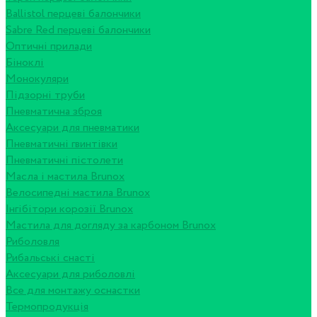
Ballistol перцеві балончики
Sabre Red перцеві балончики
Оптичні прилади
Біноклі
Монокуляри
Підзорні труби
Пневматична зброя
Аксесуари для пневматики
Пневматичні гвинтівки
Пневматичні пістолети
Масла і мастила Brunox
Велосипедні мастила Brunox
Інгібітори корозії Brunox
Мастила для догляду за карбоном Brunox
Риболовля
Рибальські снасті
Аксесуари для риболовлі
Все для монтажу оснастки
Термопродукція