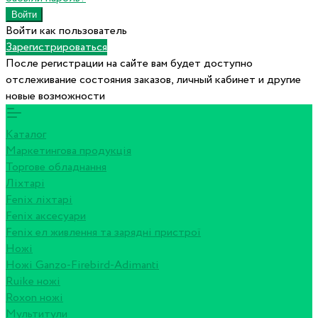
Войти как пользователь
Зарегистрироваться
После регистрации на сайте вам будет доступно
отслеживание состояния заказов, личный кабинет и другие
новые возможности
Каталог
Маркетингова продукція
Торгове обладнання
Ліхтарі
Fenix ліхтарі
Fenix аксесуари
Fenix ел живлення та зарядні пристрої
Ножі
Ножі Ganzo-Firebird-Adimanti
Ruike ножі
Roxon ножi
Мультитули