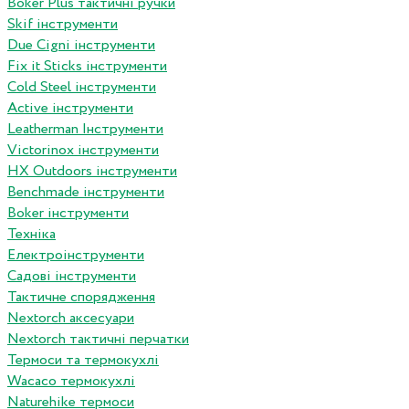
Boker Plus тактичні ручки
Skif інструменти
Due Cigni інструменти
Fix it Sticks інструменти
Сold Steel інструменти
Active інструменти
Leatherman Інструменти
Victorinox інструменти
HX Outdoors інструменти
Benchmade інструменти
Boker інструменти
Техніка
Електроінструменти
Садові інструменти
Тактичне спорядження
Nextorch аксесуари
Nextorch тактичні перчатки
Термоси та термокухлі
Wacaco термокухлі
Naturehike термоси