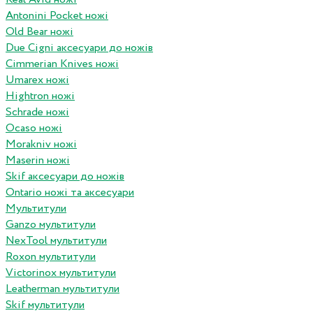
Antonini Pocket ножі
Old Bear ножі
Due Cigni аксесуари до ножів
Cimmerian Knives ножі
Umarex ножі
Hightron ножі
Schrade ножі
Ocaso ножі
Morakniv ножі
Maserin ножі
Skif аксесуари до ножів
Ontario ножі та аксесуари
Мультитули
Ganzo мультитули
NexTool мультитули
Roxon мультитули
Victorinox мультитули
Leatherman мультитули
Skif мультитули