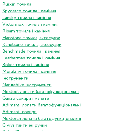
Ruixin точила
Spyderco точила і каміння
Lansky точила і каміння
Victorinox точила і каміння
Risam точила і каміння
Hapstone точила, аксесуари
Kanetsune точила, аксесуари
Benchmade точила і каміння
Leatherman точила і каміння
Boker точила і каміння
Morakniv точила і каміння
Інструменти
Naturehike інструменти
Nextool лопати багатофункціональні
Ganzo сокири і мачете
Adimanti лопати багатофункціональні
Adimanti сокири
Nextorch лопати багатофункціональні
Сivivi тактичні ручки