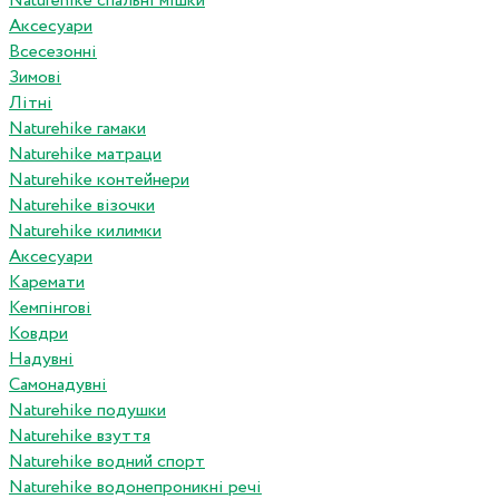
Naturehike спальні мішки
Аксесуари
Всесезонні
Зимові
Літні
Naturehike гамаки
Naturehike матраци
Naturehike контейнери
Naturehike візочки
Naturehike килимки
Аксесуари
Каремати
Кемпінгові
Ковдри
Надувні
Самонадувні
Naturehike подушки
Naturehike взуття
Naturehike водний спорт
Naturehike водонепроникні речі