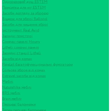
Одноразовий душ ESTEM
Присипка для ніг ESTEM
Засоби догляду за зброєю
Вішери для зброї Ballistol
Засоби для чищення зброї
Інструмент Real Avid
Зарядні пристрої
Сонячні панелі Houny
Litheli сонячні панелі
Зарядні станції Litheli
Засоби від комах
Flextail багатофункціональні фумігатори
Сольова зброя від комах
Extravel засоби від комах
Меблі
Naturehike меблі
BRS меблі
Brain меблі
Перцеві балончики
Терен перцеві балончики