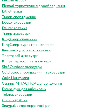
Flextail насоси
Flextail туристичне гідрообладнання
Litheli візки
Tramp спорядження
Deuter аксесуари
Deuter аптечка
Tramp аксесуари
KingCamp спальники
KingCamp туристичні килимки
Кемпинг туристичні килимки
Thermacell аксесуари
Knirps парасолі та аксесуари
Skif Outdoor аксесуари
Cold Steel спорядження та аксесуари
Only Hot грілки
C&amp;M TACTICAL спорядження
Estem душ для військових
Tekmat аксесуари
Сivivi карабіни
Snugpak водонепроникні речі