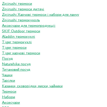
Zojirushi термоси
Zojirushi термоси дитячі
Zojirushi Харчові термоси і набори для ланчу
Zojirushi термокухоль
Аксесуари для термопродукціі
SKIF Outdoor термоси
Aladdin термокухлі
Tiger термокухлі
Tiger термоси
Tiger харчові термоси
Посуд
Naturehike посуд
Титановий посуд
Чашки
Тарілки
Казанки, сковорідки, миски, чайники
Термоси
Набори
Аксесуари