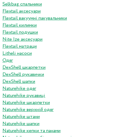
Selkbag спальники
Flextail аксесуари
Flextail вакуумні пакувальники
Flextail килимки
Flextail подушки
Nite Ize аксесуари
Flextail матраци
Litheli насоси
Одяг
DexShell шкарпетки
DexShell рукавички
DexShell шапки
Naturehike одяг
Naturehike рукавиці
Naturehike шкарпетки
Naturehike верхній одяг
Naturehike штани
Naturehike шапки
Naturehike кепки та панами