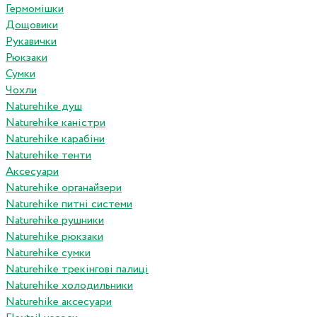
Гермомішки
Дощовики
Рукавички
Рюкзаки
Сумки
Чохли
Naturehike душ
Naturehike каністри
Naturehike карабіни
Naturehike тенти
Аксесуари
Naturehike органайзери
Naturehike питні системи
Naturehike рушники
Naturehike рюкзаки
Naturehike сумки
Naturehike трекінгові палиці
Naturehike холодильники
Naturehike аксесуари