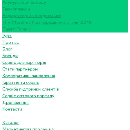
Акумулятори холоду
Термопляшки
Акумуляторні холодильники
Ніж Morakniv Flex нержавіюча сталь 12248
Пакет Fonarik
Гурт
Про нас
Блог
Бренди
Сервіс для партнерів
Стати партнером
Корпоративні замовлення
Гарантія та сервіс
Служба підтримки клієнтів
Сервіс оптового порталу
Дропшиппінг
Контакти
...
Каталог
Маркетингова продукція