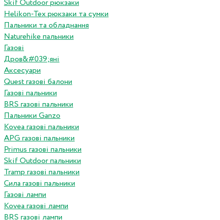
Skif Outdoor рюкзаки
Helikon-Tex рюкзаки та сумки
Пальники та обладнання
Naturehike пальники
Газові
Дров&#039;яні
Аксесуари
Quest газові балони
Газові пальники
BRS газові пальники
Пальники Ganzo
Kovea газові пальники
APG газові пальники
Primus газові пальники
Skif Outdoor пальники
Tramp газові пальники
Сила газові пальники
Газові лампи
Kovea газові лампи
BRS газові лампи