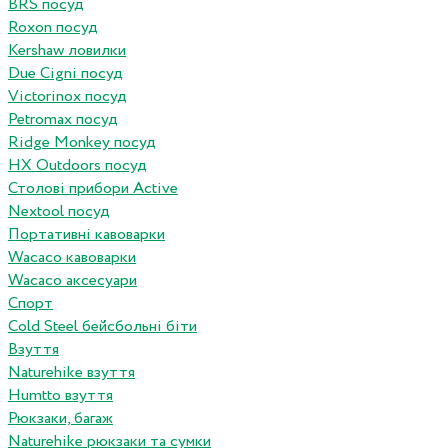
BRS посуд
Roxon посуд
Kershaw ловилки
Due Cigni посуд
Victorinox посуд
Petromax посуд
Ridge Monkey посуд
HX Outdoors посуд
Столові прибори Active
Nextool посуд
Портативні кавоварки
Wacaco кавоварки
Wacaco аксесуари
Спорт
Cold Steel бейсбольні біти
Взуття
Naturehike взуття
Humtto взуття
Рюкзаки, багаж
Naturehike рюкзаки та сумки