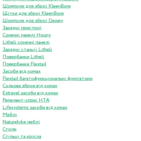
Шомполи для зброї KleenBore
Щітки для зброї KleenBore
Шомполи для зброї Dewey
Зарядні пристрої
Сонячні панелі Houny
Litheli сонячні панелі
Зарядні станції Litheli
Повербанки Litheli
Повербанки Flextail
Засоби від комах
Flextail багатофункціональні фумігатори
Сольова зброя від комах
Extravel засоби від комах
Репелент-спреї HTA
Lifesystems засоби від комах
Меблі
Naturehike меблі
Столи
Стільці та крісла