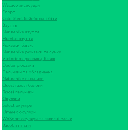
Wacaco аксесуари
Спорт
Cold Steel бейсбольні біти
Взуття
Naturehike взуття
Humtto взуття
Рюкзаки, багаж
Naturehike рюкзаки та сумки
Victorinox рюкзаки, багаж
Deuter рюкзаки
Пальники та обладнання
Naturehike пальники
Quest газові балони
Газові пальники
Окуляри
Select окуляри
Umarex окуляри
WoSport окуляри та захисні маски
Засоби гігієни