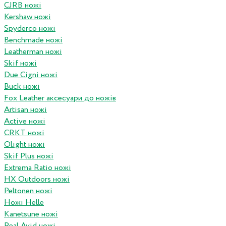
CJRB ножі
Kershaw ножі
Spyderco ножі
Benchmade ножі
Leatherman ножі
Skif ножі
Due Cigni ножі
Buck ножі
Fox Leather аксесуари до ножів
Artisan ножі
Active ножі
CRKT ножі
Olight ножі
Skif Plus ножі
Extrema Ratio ножі
HX Outdoors ножі
Peltonen ножі
Ножі Helle
Kanetsune ножі
Real Avid ножі