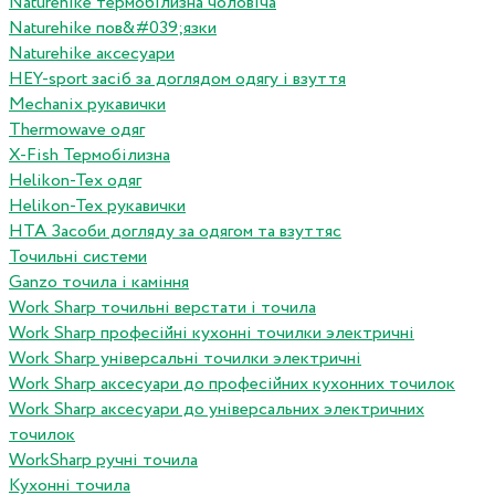
Naturehike термобілизна чоловіча
Naturehike пов&#039;язки
Naturehike аксесуари
HEY-sport засіб за доглядом одягу і взуття
Mechanix рукавички
Thermowave одяг
X-Fish Термобілизна
Helikon-Tex одяг
Helikon-Tex рукавички
HTA Засоби догляду за одягом та взуттяс
Точильні системи
Ganzo точила і каміння
Work Sharp точильні верстати і точила
Work Sharp професiйнi кухоннi точилки электричнi
Work Sharp унiверсальнi точилки электричнi
Work Sharp аксесуари до професiйних кухонних точилок
Work Sharp аксесуари до унiверсальних электричних
точилок
WorkSharp ручні точила
Кухонні точила