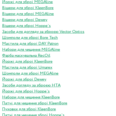
Йоржі для зброї MEGAline
Вішери для зброї KleenBore
Вішери для зброї MEGAline
Вішери для зброї Dewey
Вішери для зброї Hoppe`s
Засоби для догляду за зброєю Vector Optics
Шомполи для зброї Bore Tech
Мастила для зброї DAY Patron
Набори для чищення MEGAline
Фарба маскувальна RecOil
Йоржі для зброї KleenBore
Мастила для зброї Umarex
Шомполи для зброї MEGAline
Йоржі для зброї Dewey
Засоби догляду за зброєю HTA
Йоржі для зброї Hoppe`s
Набори для чищення KleenBore
Патчі для чищення зброї KleenBore
Пуховки для зброї KleenBore
Патчі для чищення зброї Hoppe`s