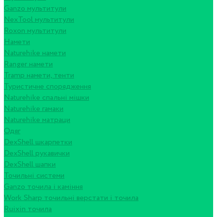
Ganzo мультитули
NexTool мультитули
Roxon мультитули
Намети
Naturehike намети
Ranger намети
Tramp намети, тенти
Туристичне спорядження
Naturehike спальні мішки
Naturehike гамаки
Naturehike матраци
Одяг
DexShell шкарпетки
DexShell рукавички
DexShell шапки
Точильні системи
Ganzo точила і каміння
Work Sharp точильні верстати і точила
Ruixin точила