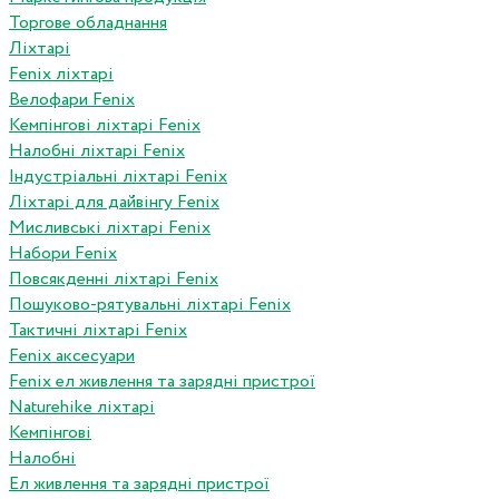
Торгове обладнання
Ліхтарі
Fenix ліхтарі
Велофари Fenix
Кемпінгові ліхтарі Fenix
Налобні ліхтарі Fenix
Індустріальні ліхтарі Fenix
Ліхтарі для дайвінгу Fenix
Мисливські ліхтарі Fenix
Набори Fenix
Повсякденні ліхтарі Fenix
Пошуково-рятувальні ліхтарі Fenix
Тактичні ліхтарі Fenix
Fenix аксесуари
Fenix ел живлення та зарядні пристрої
Naturehike ліхтарі
Кемпінгові
Налобні
Ел живлення та зарядні пристрої