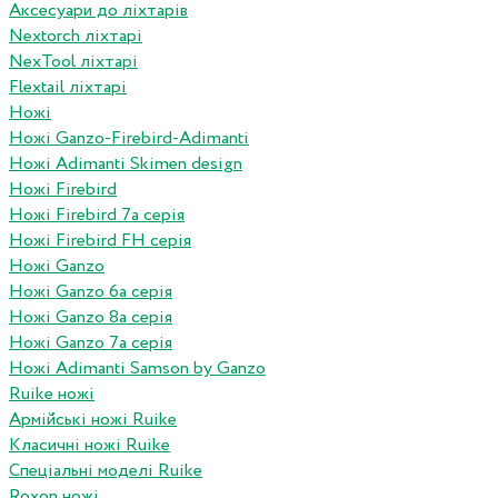
Аксесуари до ліхтарів
Nextorch ліхтарі
NexTool ліхтарі
Flextail ліхтарі
Ножі
Ножі Ganzo-Firebird-Adimanti
Ножі Adimanti Skimen design
Ножі Firebird
Ножі Firebird 7а серія
Ножі Firebird FH серія
Ножі Ganzo
Ножі Ganzo 6а серія
Ножі Ganzo 8а серія
Ножі Ganzo 7а серія
Ножі Adimanti Samson by Ganzo
Ruike ножі
Армійські ножі Ruike
Класичні ножі Ruike
Спеціальні моделі Ruike
Roxon ножi