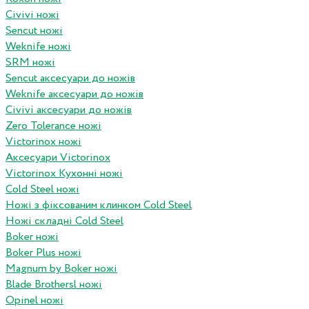
Civivi ножі
Sencut ножі
Weknife ножі
SRM ножі
Sencut аксесуари до ножів
Weknife аксесуари до ножів
Civivi аксесуари до ножів
Zero Tolerance ножі
Victorinox ножі
Аксесуари Victorinox
Victorinox Кухонні ножі
Cold Steel ножі
Ножі з фіксованим клинком Cold Steel
Ножі складні Cold Steel
Boker ножі
Boker Plus ножі
Magnum by Boker ножі
Blade Brothersl ножі
Opinel ножі