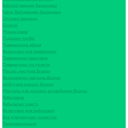
Ballistol перцеві балончики
Sabre Red перцеві балончики
Оптичні прилади
Біноклі
Монокуляри
Підзорні труби
Пневматична зброя
Аксесуари для пневматики
Пневматичні гвинтівки
Пневматичні пістолети
Масла і мастила Brunox
Велосипедні мастила Brunox
Інгібітори корозії Brunox
Мастила для догляду за карбоном Brunox
Риболовля
Рибальські снасті
Аксесуари для риболовлі
Все для монтажу оснастки
Термопродукція