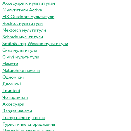
Аксесуари к мультитулам
Мультитули Active
HX Outdoors мультитули
Rocktol мультитули
Nextorch мультитули
Schrade мультитули
Smith&amp;Wesson мультитули
Сила мультитули
Civivi мультитули
Намети
Naturehike намети
Одномісні
Двомісні
Тримісні
Чотиримісні
Аксесуари
Ranger намети
Tramp намети, тенти
Туристичне спорядження