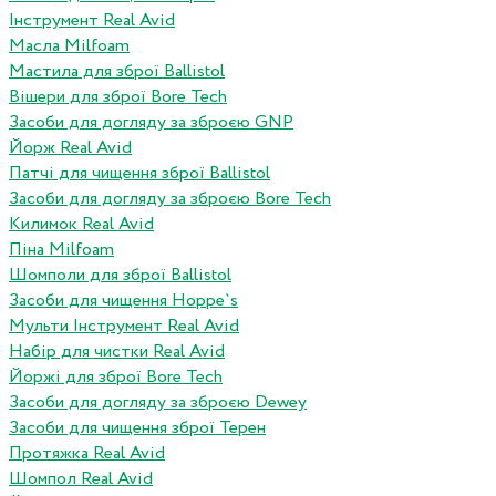
Інструмент Real Avid
Масла Milfoam
Мастила для зброї Ballistol
Вішери для зброї Bore Tech
Засоби для догляду за зброєю GNP
Йорж Real Avid
Патчі для чищення зброї Ballistol
Засоби для догляду за зброєю Bore Tech
Килимок Real Avid
Піна Milfoam
Шомполи для зброї Ballistol
Засоби для чищення Hoppe`s
Мульти Інструмент Real Avid
Набір для чистки Real Avid
Йоржі для зброї Bore Tech
Засоби для догляду за зброєю Dewey
Засоби для чищення зброї Терен
Протяжка Real Avid
Шомпол Real Avid