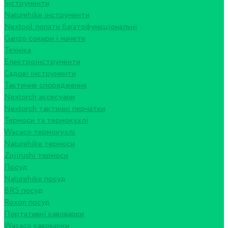
Інструменти
Naturehike інструменти
Nextool лопати багатофункціональні
Ganzo сокири і мачете
Техніка
Електроінструменти
Садові інструменти
Тактичне спорядження
Nextorch аксесуари
Nextorch тактичні перчатки
Термоси та термокухлі
Wacaco термокухлі
Naturehike термоси
Zojirushi термоси
Посуд
Naturehike посуд
BRS посуд
Roxon посуд
Портативні кавоварки
Wacaco кавоварки