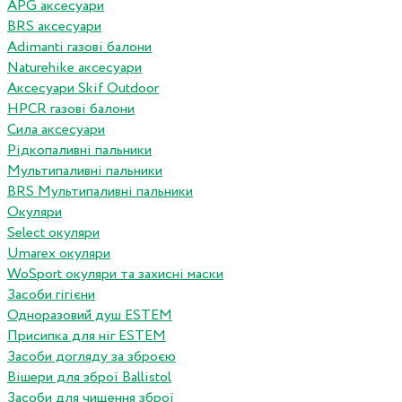
APG аксесуари
BRS аксесуари
Adimanti газові балони
Naturehike аксесуари
Аксесуари Skif Outdoor
HPCR газові балони
Сила аксесуари
Рідкопаливні пальники
Мультипаливні пальники
BRS Мультипаливні пальники
Окуляри
Select окуляри
Umarex окуляри
WoSport окуляри та захисні маски
Засоби гігієни
Одноразовий душ ESTEM
Присипка для ніг ESTEM
Засоби догляду за зброєю
Вішери для зброї Ballistol
Засоби для чищення зброї