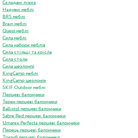
Складані ліжка
Надувні меблі
BRS меблі
Brain меблі
Quest меблі
Сила меблі
Сила набори меблів
Сила стільці та крісла
Сила столи
Сила шезлонги
KingCamp меблі
KingCamp шезлонги
SKIF Outdoor меблі
Перцеві балончики
Терен перцеві балончики
Ballistol перцеві балончики
Sabre Red перцеві балончики
Umarex Perfecta перцеві балончики
Перець перцеві балончики
Тризуб перцеві балончики