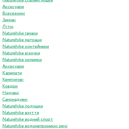
Naturehike спальні мішки
Аксесуари
Всесезонні
Зимові
Літні
Naturehike гамаки
Naturehike матраци
Naturehike контейнери
Naturehike візочки
Naturehike килимки
Аксесуари
Каремати
Кемпінгові
Ковдри
Надувні
Самонадувні
Naturehike подушки
Naturehike взуття
Naturehike водний спорт
Naturehike водонепроникні речі