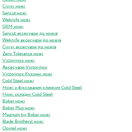
Civivi ножі
Sencut ножі
Weknife ножі
SRM ножі
Sencut аксесуари до ножів
Weknife аксесуари до ножів
Civivi аксесуари до ножів
Zero Tolerance ножі
Victorinox ножі
Аксесуари Victorinox
Victorinox Кухонні ножі
Cold Steel ножі
Ножі з фіксованим клинком Cold Steel
Ножі складні Cold Steel
Boker ножі
Boker Plus ножі
Magnum by Boker ножі
Blade Brothersl ножі
Opinel ножі