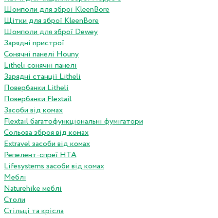
Шомполи для зброї KleenBore
Щітки для зброї KleenBore
Шомполи для зброї Dewey
Зарядні пристрої
Сонячні панелі Houny
Litheli сонячні панелі
Зарядні станції Litheli
Повербанки Litheli
Повербанки Flextail
Засоби від комах
Flextail багатофункціональні фумігатори
Сольова зброя від комах
Extravel засоби від комах
Репелент-спреї HTA
Lifesystems засоби від комах
Меблі
Naturehike меблі
Столи
Стільці та крісла