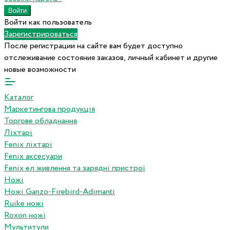
Войти как пользователь
Зарегистрироваться
После регистрации на сайте вам будет доступно
отслеживание состояния заказов, личный кабинет и другие
новые возможности
Каталог
Маркетингова продукція
Торгове обладнання
Ліхтарі
Fenix ліхтарі
Fenix аксесуари
Fenix ел живлення та зарядні пристрої
Ножі
Ножі Ganzo-Firebird-Adimanti
Ruike ножі
Roxon ножi
Мультитули