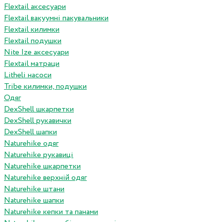
Flextail аксесуари
Flextail вакуумні пакувальники
Flextail килимки
Flextail подушки
Nite Ize аксесуари
Flextail матраци
Litheli насоси
Tribe килимки, подушки
Одяг
DexShell шкарпетки
DexShell рукавички
DexShell шапки
Naturehike одяг
Naturehike рукавиці
Naturehike шкарпетки
Naturehike верхній одяг
Naturehike штани
Naturehike шапки
Naturehike кепки та панами