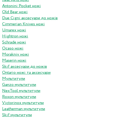
Antonini Pocket ножі
Old Bear ножі
Due Cigni аксесуари до ножів
Cimmerian Knives ножі
Umarex ножі
Hightron ножі
Schrade ножі
Ocaso ножі
Morakniv ножі
Maserin ножі
Skif аксесуари до ножів
Ontario ножі та аксесуари
Мультитули
Ganzo мультитули
NexTool мультитули
Roxon мультитули
Victorinox мультитули
Leatherman мультитули
Skif мультитули