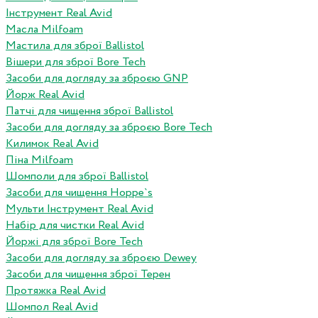
Інструмент Real Avid
Масла Milfoam
Мастила для зброї Ballistol
Вішери для зброї Bore Tech
Засоби для догляду за зброєю GNP
Йорж Real Avid
Патчі для чищення зброї Ballistol
Засоби для догляду за зброєю Bore Tech
Килимок Real Avid
Піна Milfoam
Шомполи для зброї Ballistol
Засоби для чищення Hoppe`s
Мульти Інструмент Real Avid
Набір для чистки Real Avid
Йоржі для зброї Bore Tech
Засоби для догляду за зброєю Dewey
Засоби для чищення зброї Терен
Протяжка Real Avid
Шомпол Real Avid