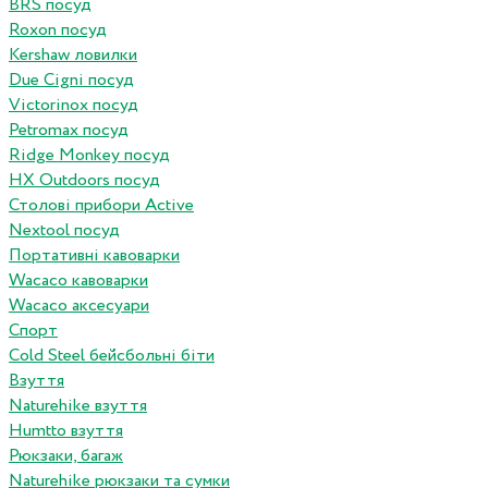
BRS посуд
Roxon посуд
Kershaw ловилки
Due Cigni посуд
Victorinox посуд
Petromax посуд
Ridge Monkey посуд
HX Outdoors посуд
Столові прибори Active
Nextool посуд
Портативні кавоварки
Wacaco кавоварки
Wacaco аксесуари
Спорт
Cold Steel бейсбольні біти
Взуття
Naturehike взуття
Humtto взуття
Рюкзаки, багаж
Naturehike рюкзаки та сумки