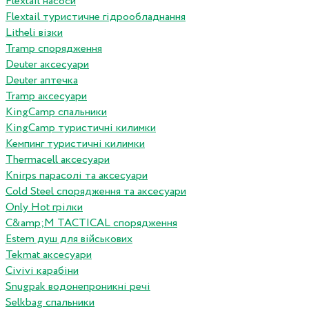
Flextail насоси
Flextail туристичне гідрообладнання
Litheli візки
Tramp спорядження
Deuter аксесуари
Deuter аптечка
Tramp аксесуари
KingCamp спальники
KingCamp туристичні килимки
Кемпинг туристичні килимки
Thermacell аксесуари
Knirps парасолі та аксесуари
Cold Steel спорядження та аксесуари
Only Hot грілки
C&amp;M TACTICAL спорядження
Estem душ для військових
Tekmat аксесуари
Сivivi карабіни
Snugpak водонепроникні речі
Selkbag спальники