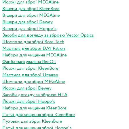
Йоржі для зброї MEGAline
Вішери для зброї KleenBore
Вішери для зброї MEGAline
Вішери для зброї Dewey
Вішери для зброї Hoppe`s
Засоби для догляду за зброєю Vector Optics
Шомполи для зброї Bore Tech
Мастила для зброї DAY Patron
Набори для чищення MEGAline
Фарба маскувальна RecOil
Йоржі для зброї KleenBore
Мастила для зброї Umarex
Шомполи для зброї MEGAline
Йоржі для зброї Dewey
Засоби догляду за зброєю HTA
Йоржі для зброї Hoppe`s
Набори для чищення KleenBore
Патчі для чищення зброї KleenBore
Пуховки для зброї KleenBore
Патчі для чищення зброї Hoppe`s