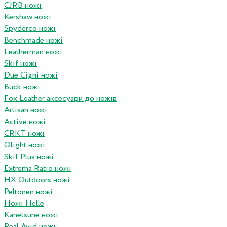
CJRB ножі
Kershaw ножі
Spyderco ножі
Benchmade ножі
Leatherman ножі
Skif ножі
Due Cigni ножі
Buck ножі
Fox Leather аксесуари до ножів
Artisan ножі
Active ножі
CRKT ножі
Olight ножі
Skif Plus ножі
Extrema Ratio ножі
HX Outdoors ножі
Peltonen ножі
Ножі Helle
Kanetsune ножі
Real Avid ножі