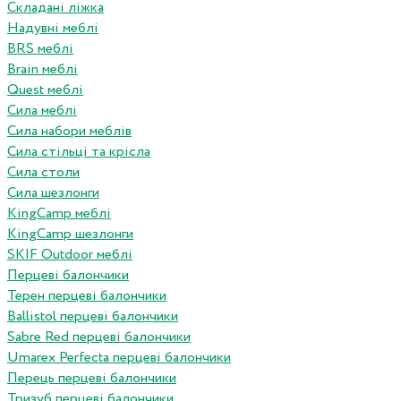
Складані ліжка
Надувні меблі
BRS меблі
Brain меблі
Quest меблі
Сила меблі
Сила набори меблів
Сила стільці та крісла
Сила столи
Сила шезлонги
KingCamp меблі
KingCamp шезлонги
SKIF Outdoor меблі
Перцеві балончики
Терен перцеві балончики
Ballistol перцеві балончики
Sabre Red перцеві балончики
Umarex Perfecta перцеві балончики
Перець перцеві балончики
Тризуб перцеві балончики