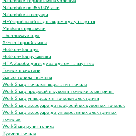
Naturehike термобілизна чоловіча
Naturehike пов&#039;язки
Naturehike аксесуари
HEY-sport засіб за доглядом одягу і взуття
Mechanix рукавички
Thermowave одяг
X-Fish Термобілизна
Helikon-Tex одяг
Helikon-Tex рукавички
HTA Засоби догляду за одягом та взуттяс
Точильні системи
Ganzo точила і каміння
Work Sharp точильні верстати і точила
Work Sharp професiйнi кухоннi точилки электричнi
Work Sharp унiверсальнi точилки электричнi
Work Sharp аксесуари до професiйних кухонних точилок
Work Sharp аксесуари до унiверсальних электричних
точилок
WorkSharp ручні точила
Кухонні точила