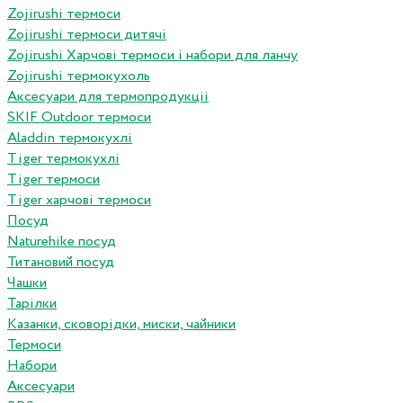
Zojirushi термоси
Zojirushi термоси дитячі
Zojirushi Харчові термоси і набори для ланчу
Zojirushi термокухоль
Аксесуари для термопродукціі
SKIF Outdoor термоси
Aladdin термокухлі
Tiger термокухлі
Tiger термоси
Tiger харчові термоси
Посуд
Naturehike посуд
Титановий посуд
Чашки
Тарілки
Казанки, сковорідки, миски, чайники
Термоси
Набори
Аксесуари