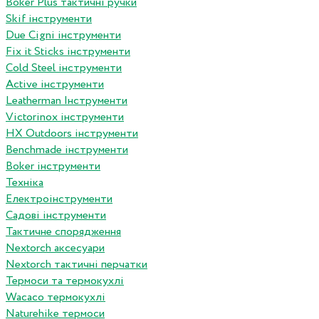
Boker Plus тактичні ручки
Skif інструменти
Due Cigni інструменти
Fix it Sticks інструменти
Сold Steel інструменти
Active інструменти
Leatherman Інструменти
Victorinox інструменти
HX Outdoors інструменти
Benchmade інструменти
Boker інструменти
Техніка
Електроінструменти
Садові інструменти
Тактичне спорядження
Nextorch аксесуари
Nextorch тактичні перчатки
Термоси та термокухлі
Wacaco термокухлі
Naturehike термоси