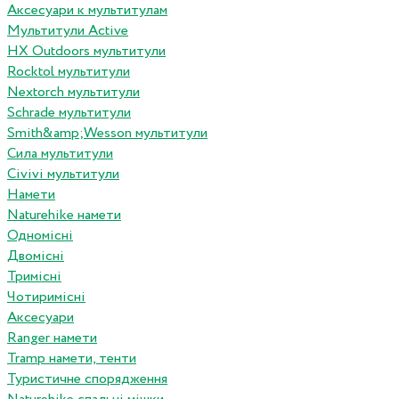
Аксесуари к мультитулам
Мультитули Active
HX Outdoors мультитули
Rocktol мультитули
Nextorch мультитули
Schrade мультитули
Smith&amp;Wesson мультитули
Сила мультитули
Civivi мультитули
Намети
Naturehike намети
Одномісні
Двомісні
Тримісні
Чотиримісні
Аксесуари
Ranger намети
Tramp намети, тенти
Туристичне спорядження