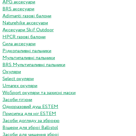
APG аксесуари
BRS аксесуари
Adimanti газові балони
Naturehike аксесуари
Аксесуари Skif Outdoor
HPCR газові балони
Сила аксесуари
Рідкопаливні пальники
Мультипаливні пальники
BRS Мультипаливні пальники
Окуляри
Select окуляри
Umarex окуляри
WoSport окуляри та захисні маски
Засоби гігієни
Одноразовий душ ESTEM
Присипка для ніг ESTEM
Засоби догляду за зброєю
Вішери для зброї Ballistol
Засоби для чищення зброї