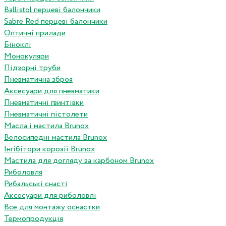
Ballistol перцеві балончики
Sabre Red перцеві балончики
Оптичні прилади
Біноклі
Монокуляри
Підзорні труби
Пневматична зброя
Аксесуари для пневматики
Пневматичні гвинтівки
Пневматичні пістолети
Масла і мастила Brunox
Велосипедні мастила Brunox
Інгібітори корозії Brunox
Мастила для догляду за карбоном Brunox
Риболовля
Рибальські снасті
Аксесуари для риболовлі
Все для монтажу оснастки
Термопродукція