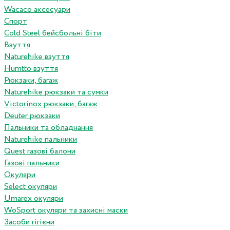
Wacaco аксесуари
Спорт
Cold Steel бейсбольні біти
Взуття
Naturehike взуття
Humtto взуття
Рюкзаки, багаж
Naturehike рюкзаки та сумки
Victorinox рюкзаки, багаж
Deuter рюкзаки
Пальники та обладнання
Naturehike пальники
Quest газові балони
Газові пальники
Окуляри
Select окуляри
Umarex окуляри
WoSport окуляри та захисні маски
Засоби гігієни