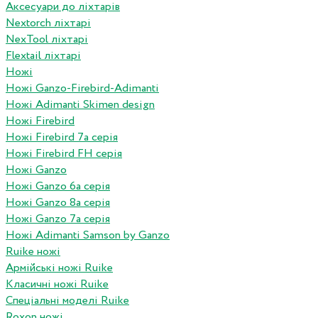
Аксесуари до ліхтарів
Nextorch ліхтарі
NexTool ліхтарі
Flextail ліхтарі
Ножі
Ножі Ganzo-Firebird-Adimanti
Ножі Adimanti Skimen design
Ножі Firebird
Ножі Firebird 7а серія
Ножі Firebird FH серія
Ножі Ganzo
Ножі Ganzo 6а серія
Ножі Ganzo 8а серія
Ножі Ganzo 7а серія
Ножі Adimanti Samson by Ganzo
Ruike ножі
Армійські ножі Ruike
Класичні ножі Ruike
Спеціальні моделі Ruike
Roxon ножi