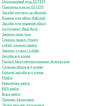
Одноразовий душ ESTEM
Присипка для ніг ESTEM
Засоби догляду за зброєю
Вішери для зброї Ballistol
Засоби для чищення зброї
Інструмент Real Avid
Зарядні пристрої
Сонячні панелі Houny
Litheli сонячні панелі
Зарядні станції Litheli
Засоби від комах
Flextail багатофункціональні фумігатори
Сольова зброя від комах
Extravel засоби від комах
Меблі
Naturehike меблі
BRS меблі
Brain меблі
Перцеві балончики
Терен перцеві балончики