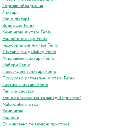
Торгове обладнання
Ліхтарі
Fenix ліхтарі
Велофари Fenix
Кемпінгові ліхтарі Fenix
Налобні ліхтарі Fenix
Індустріальні ліхтарі Fenix
Ліхтарі для дайвінгу Fenix
Мисливські ліхтарі Fenix
Набори Fenix
Повсякденні ліхтарі Fenix
Пошуково-рятувальні ліхтарі Fenix
Тактичні ліхтарі Fenix
Fenix аксесуари
Fenix ел живлення та зарядні пристрої
Naturehike ліхтарі
Кемпінгові
Налобні
Ел живлення та зарядні пристрої