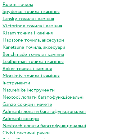
Ruixin точила
Spyderco точила і каміння
Lansky точила і каміння
Victorinox точила і каміння
Risam точила і каміння
Hapstone точила, аксесуари
Kanetsune точила, аксесуари
Benchmade точила і каміння
Leatherman точила і каміння
Boker точила і каміння
Morakniv точила і каміння
Інструменти
Naturehike інструменти
Nextool лопати багатофункціональні
Ganzo сокири і мачете
Adimanti лопати багатофункціональні
Adimanti сокири
Nextorch лопати багатофункціональні
Сivivi тактичні ручки