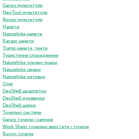
Ganzo мультитули
NexTool мультитули
Roxon мультитули
Намети
Naturehike намети
Ranger намети
Tramp намети, тенти
Туристичне спорядження
Naturehike спальні мішки
Naturehike гамаки
Naturehike матраци
Одяг
DexShell шкарпетки
DexShell рукавички
DexShell шапки
Точильні системи
Ganzo точила і каміння
Work Sharp точильні верстати і точила
Ruixin точила