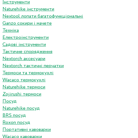
Інструменти
Naturehike інструменти
Nextool лопати багатофункціональні
Ganzo сокири і мачете
Техніка
Електроінструменти
Садові інструменти
Тактичне спорядження
Nextorch аксесуари
Nextorch тактичні перчатки
Термоси та термокухлі
Wacaco термокухлі
Naturehike термоси
Zojirushi термоси
Посуд
Naturehike посуд
BRS посуд
Roxon посуд
Портативні кавоварки
Wacaco кавоварки