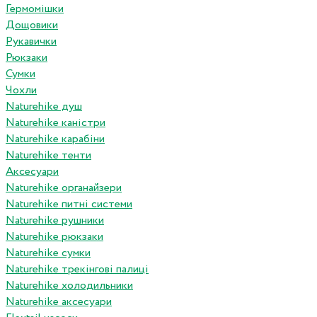
Гермомішки
Дощовики
Рукавички
Рюкзаки
Сумки
Чохли
Naturehike душ
Naturehike каністри
Naturehike карабіни
Naturehike тенти
Аксесуари
Naturehike органайзери
Naturehike питні системи
Naturehike рушники
Naturehike рюкзаки
Naturehike сумки
Naturehike трекінгові палиці
Naturehike холодильники
Naturehike аксесуари