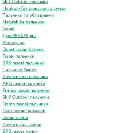
Skif Outdoor рюкзаки
Helikon-Tex рюкзаки та сумки
Пальники та обладнання
Naturehike пальники
Газові
Дров&#039;яні
Аксесуари
Quest газові балони
Газові пальники
BRS газові пальники
Пальники Ganzo
Kovea газові пальники
APG газові пальники
Primus газові пальники
Skif Outdoor пальники
Tramp газові пальники
Сила газові пальники
Газові лампи
Kovea газові лампи
BRS газові лампи