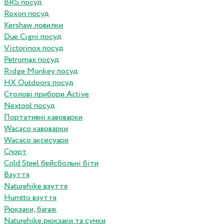
BRS посуд
Roxon посуд
Kershaw ловилки
Due Cigni посуд
Victorinox посуд
Petromax посуд
Ridge Monkey посуд
HX Outdoors посуд
Столові прибори Active
Nextool посуд
Портативні кавоварки
Wacaco кавоварки
Wacaco аксесуари
Спорт
Cold Steel бейсбольні біти
Взуття
Naturehike взуття
Humtto взуття
Рюкзаки, багаж
Naturehike рюкзаки та сумки