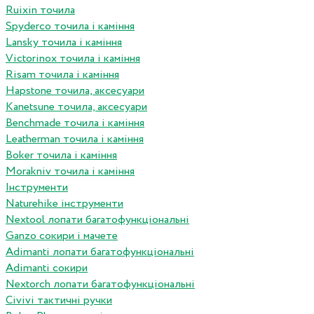
Ruixin точила
Spyderco точила і каміння
Lansky точила і каміння
Victorinox точила і каміння
Risam точила і каміння
Hapstone точила, аксесуари
Kanetsune точила, аксесуари
Benchmade точила і каміння
Leatherman точила і каміння
Boker точила і каміння
Morakniv точила і каміння
Інструменти
Naturehike інструменти
Nextool лопати багатофункціональні
Ganzo сокири і мачете
Adimanti лопати багатофункціональні
Adimanti сокири
Nextorch лопати багатофункціональні
Сivivi тактичні ручки