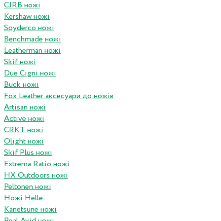
CJRB ножі
Kershaw ножі
Spyderco ножі
Benchmade ножі
Leatherman ножі
Skif ножі
Due Cigni ножі
Buck ножі
Fox Leather аксесуари до ножів
Artisan ножі
Active ножі
CRKT ножі
Olight ножі
Skif Plus ножі
Extrema Ratio ножі
HX Outdoors ножі
Peltonen ножі
Ножі Helle
Kanetsune ножі
Real Avid ножі