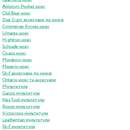
Antonini Pocket ножі
Old Bear ножі
Due Cigni аксесуари до ножів
Cimmerian Knives ножі
Umarex ножі
Hightron ножі
Schrade ножі
Ocaso ножі
Morakniv ножі
Maserin ножі
Skif аксесуари до ножів
Ontario ножі та аксесуари
Мультитули
Ganzo мультитули
NexTool мультитули
Roxon мультитули
Victorinox мультитули
Leatherman мультитули
Skif мультитули