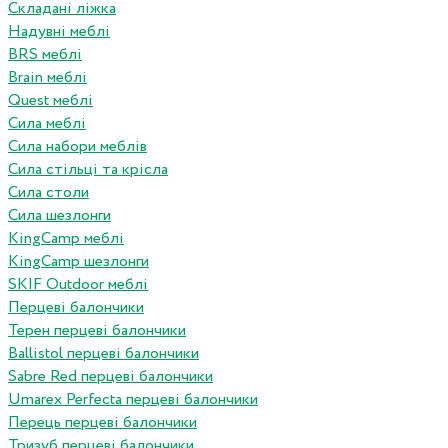
Складані ліжка
Надувні меблі
BRS меблі
Brain меблі
Quest меблі
Сила меблі
Сила набори меблів
Сила стільці та крісла
Сила столи
Сила шезлонги
KingCamp меблі
KingCamp шезлонги
SKIF Outdoor меблі
Перцеві балончики
Терен перцеві балончики
Ballistol перцеві балончики
Sabre Red перцеві балончики
Umarex Perfecta перцеві балончики
Перець перцеві балончики
Тризуб перцеві балончики