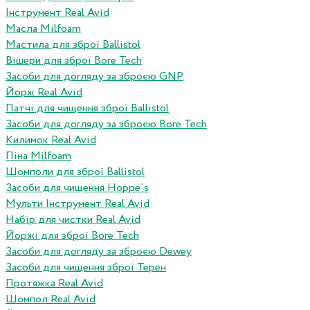
Інструмент Real Avid
Масла Milfoam
Мастила для зброї Ballistol
Вішери для зброї Bore Tech
Засоби для догляду за зброєю GNP
Йорж Real Avid
Патчі для чищення зброї Ballistol
Засоби для догляду за зброєю Bore Tech
Килимок Real Avid
Піна Milfoam
Шомполи для зброї Ballistol
Засоби для чищення Hoppe`s
Мульти Інструмент Real Avid
Набір для чистки Real Avid
Йоржі для зброї Bore Tech
Засоби для догляду за зброєю Dewey
Засоби для чищення зброї Терен
Протяжка Real Avid
Шомпол Real Avid