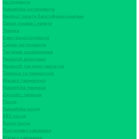
Інструменти
Naturehike інструменти
Nextool лопати багатофункціональні
Ganzo сокири і мачете
Техніка
Електроінструменти
Садові інструменти
Тактичне спорядження
Nextorch аксесуари
Nextorch тактичні перчатки
Термоси та термокухлі
Wacaco термокухлі
Naturehike термоси
Zojirushi термоси
Посуд
Naturehike посуд
BRS посуд
Roxon посуд
Портативні кавоварки
Wacaco кавоварки