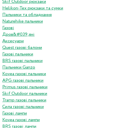
Skif Outdoor рюкзаки
Helikon-Tex рюкзаки та сумки
Пальники та обладнання
Naturehike пальники
Газові
Дров&#039;яні
Аксесуари
Quest газові балони
Газові пальники
BRS газові пальники
Пальники Ganzo
Kovea газові пальники
APG газові пальники
Primus газові пальники
Skif Outdoor пальники
Tramp газові пальники
Сила газові пальники
Газові лампи
Kovea газові лампи
BRS газові лампи