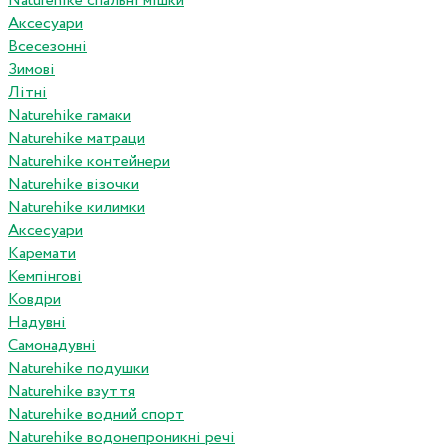
Naturehike спальні мішки
Аксесуари
Всесезонні
Зимові
Літні
Naturehike гамаки
Naturehike матраци
Naturehike контейнери
Naturehike візочки
Naturehike килимки
Аксесуари
Каремати
Кемпінгові
Ковдри
Надувні
Самонадувні
Naturehike подушки
Naturehike взуття
Naturehike водний спорт
Naturehike водонепроникні речі