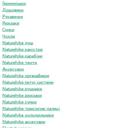
Гермомішки
Дощовики
Рукавички
Рюкзаки
Сумки
Чохли
Naturehike душ
Naturehike каністри
Naturehike карабіни
Naturehike тенти
Аксесуари
Naturehike органайзери
Naturehike питні системи
Naturehike рушники
Naturehike рюкзаки
Naturehike сумки
Naturehike трекінгові палиці
Naturehike холодильники
Naturehike аксесуари