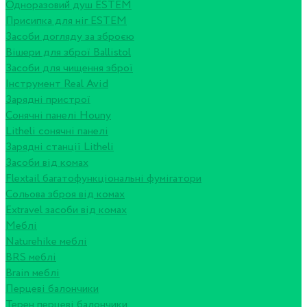
Одноразовий душ ESTEM
Присипка для ніг ESTEM
Засоби догляду за зброєю
Вішери для зброї Ballistol
Засоби для чищення зброї
Інструмент Real Avid
Зарядні пристрої
Сонячні панелі Houny
Litheli сонячні панелі
Зарядні станції Litheli
Засоби від комах
Flextail багатофункціональні фумігатори
Сольова зброя від комах
Extravel засоби від комах
Меблі
Naturehike меблі
BRS меблі
Brain меблі
Перцеві балончики
Терен перцеві балончики