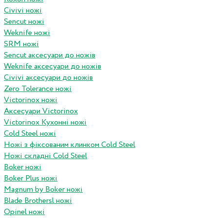
Civivi ножі
Sencut ножі
Weknife ножі
SRM ножі
Sencut аксесуари до ножів
Weknife аксесуари до ножів
Civivi аксесуари до ножів
Zero Tolerance ножі
Victorinox ножі
Аксесуари Victorinox
Victorinox Кухонні ножі
Cold Steel ножі
Ножі з фіксованим клинком Cold Steel
Ножі складні Cold Steel
Boker ножі
Boker Plus ножі
Magnum by Boker ножі
Blade Brothersl ножі
Opinel ножі