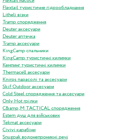
Flextail насоси
Flextail туристичне гідрообладнання
Litheli візки
Tramp спорядження
Deuter аксесуари
Deuter аптечка
Tramp аксесуари
KingCamp спальники
KingCamp туристичні килимки
Кемпинг туристичні килимки
Thermacell аксесуари
Knirps парасолі та аксесуари
Skif Outdoor аксесуари
Cold Steel спорядження та аксесуари
Only Hot грілки
C&amp;M TACTICAL спорядження
Estem душ для військових
Tekmat аксесуари
Сivivi карабіни
Snugpak водонепроникні речі