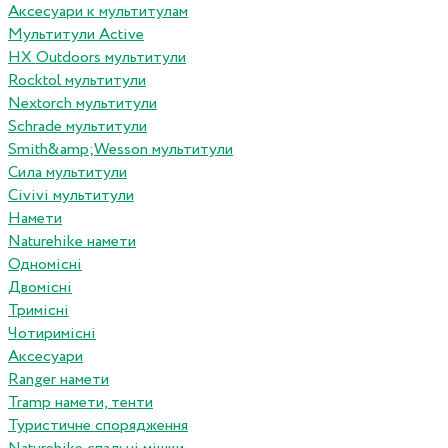
Аксесуари к мультитулам
Мультитули Active
HX Outdoors мультитули
Rocktol мультитули
Nextorch мультитули
Schrade мультитули
Smith&amp;Wesson мультитули
Сила мультитули
Civivi мультитули
Намети
Naturehike намети
Одномісні
Двомісні
Тримісні
Чотиримісні
Аксесуари
Ranger намети
Tramp намети, тенти
Туристичне спорядження