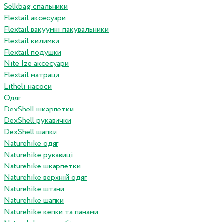
Selkbag спальники
Flextail аксесуари
Flextail вакуумні пакувальники
Flextail килимки
Flextail подушки
Nite Ize аксесуари
Flextail матраци
Litheli насоси
Одяг
DexShell шкарпетки
DexShell рукавички
DexShell шапки
Naturehike одяг
Naturehike рукавиці
Naturehike шкарпетки
Naturehike верхній одяг
Naturehike штани
Naturehike шапки
Naturehike кепки та панами