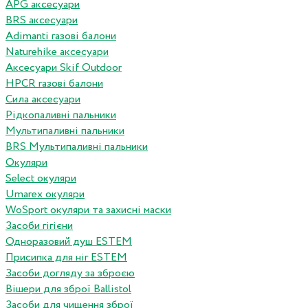
APG аксесуари
BRS аксесуари
Adimanti газові балони
Naturehike аксесуари
Аксесуари Skif Outdoor
HPCR газові балони
Сила аксесуари
Рідкопаливні пальники
Мультипаливні пальники
BRS Мультипаливні пальники
Окуляри
Select окуляри
Umarex окуляри
WoSport окуляри та захисні маски
Засоби гігієни
Одноразовий душ ESTEM
Присипка для ніг ESTEM
Засоби догляду за зброєю
Вішери для зброї Ballistol
Засоби для чищення зброї