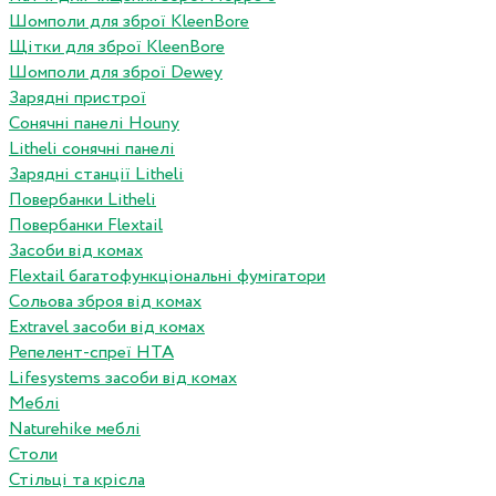
Шомполи для зброї KleenBore
Щітки для зброї KleenBore
Шомполи для зброї Dewey
Зарядні пристрої
Сонячні панелі Houny
Litheli сонячні панелі
Зарядні станції Litheli
Повербанки Litheli
Повербанки Flextail
Засоби від комах
Flextail багатофункціональні фумігатори
Сольова зброя від комах
Extravel засоби від комах
Репелент-спреї HTA
Lifesystems засоби від комах
Меблі
Naturehike меблі
Столи
Стільці та крісла