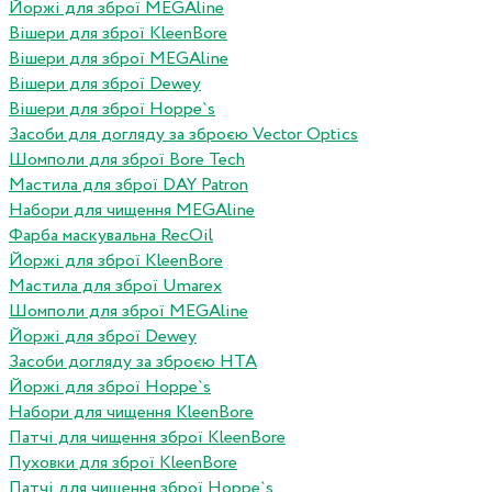
Йоржі для зброї MEGAline
Вішери для зброї KleenBore
Вішери для зброї MEGAline
Вішери для зброї Dewey
Вішери для зброї Hoppe`s
Засоби для догляду за зброєю Vector Optics
Шомполи для зброї Bore Tech
Мастила для зброї DAY Patron
Набори для чищення MEGAline
Фарба маскувальна RecOil
Йоржі для зброї KleenBore
Мастила для зброї Umarex
Шомполи для зброї MEGAline
Йоржі для зброї Dewey
Засоби догляду за зброєю HTA
Йоржі для зброї Hoppe`s
Набори для чищення KleenBore
Патчі для чищення зброї KleenBore
Пуховки для зброї KleenBore
Патчі для чищення зброї Hoppe`s