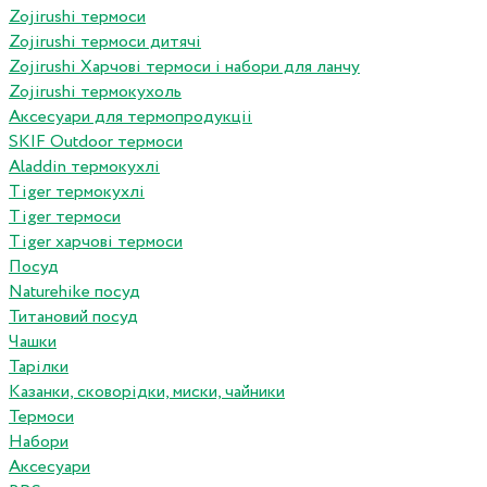
Zojirushi термоси
Zojirushi термоси дитячі
Zojirushi Харчові термоси і набори для ланчу
Zojirushi термокухоль
Аксесуари для термопродукціі
SKIF Outdoor термоси
Aladdin термокухлі
Tiger термокухлі
Tiger термоси
Tiger харчові термоси
Посуд
Naturehike посуд
Титановий посуд
Чашки
Тарілки
Казанки, сковорідки, миски, чайники
Термоси
Набори
Аксесуари