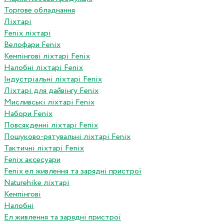
Торгове обладнання
Ліхтарі
Fenix ліхтарі
Велофари Fenix
Кемпінгові ліхтарі Fenix
Налобні ліхтарі Fenix
Індустріальні ліхтарі Fenix
Ліхтарі для дайвінгу Fenix
Мисливські ліхтарі Fenix
Набори Fenix
Повсякденні ліхтарі Fenix
Пошуково-рятувальні ліхтарі Fenix
Тактичні ліхтарі Fenix
Fenix аксесуари
Fenix ел живлення та зарядні пристрої
Naturehike ліхтарі
Кемпінгові
Налобні
Ел живлення та зарядні пристрої