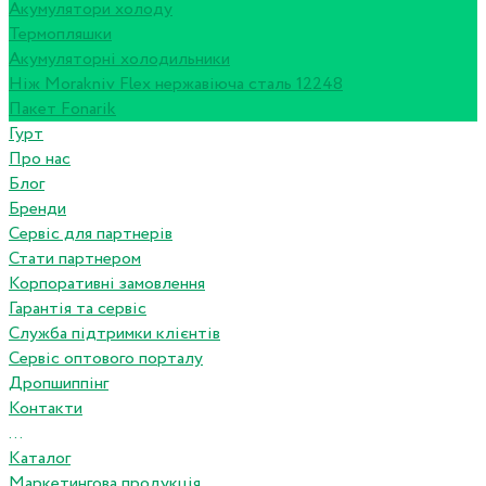
Акумулятори холоду
Термопляшки
Акумуляторні холодильники
Ніж Morakniv Flex нержавіюча сталь 12248
Пакет Fonarik
Гурт
Про нас
Блог
Бренди
Сервіс для партнерів
Стати партнером
Корпоративні замовлення
Гарантія та сервіс
Служба підтримки клієнтів
Сервіс оптового порталу
Дропшиппінг
Контакти
...
Каталог
Маркетингова продукція