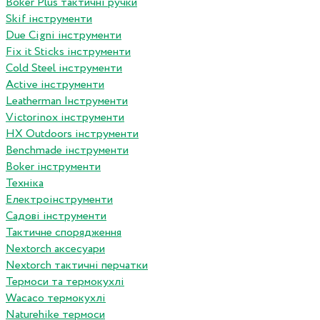
Boker Plus тактичні ручки
Skif інструменти
Due Cigni інструменти
Fix it Sticks інструменти
Сold Steel інструменти
Active інструменти
Leatherman Інструменти
Victorinox інструменти
HX Outdoors інструменти
Benchmade інструменти
Boker інструменти
Техніка
Електроінструменти
Садові інструменти
Тактичне спорядження
Nextorch аксесуари
Nextorch тактичні перчатки
Термоси та термокухлі
Wacaco термокухлі
Naturehike термоси