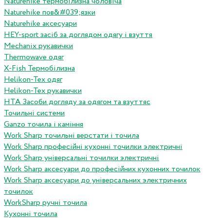
Naturehike термобілизна чоловіча
Naturehike пов&#039;язки
Naturehike аксесуари
HEY-sport засіб за доглядом одягу і взуття
Mechanix рукавички
Thermowave одяг
X-Fish Термобілизна
Helikon-Tex одяг
Helikon-Tex рукавички
HTA Засоби догляду за одягом та взуттяс
Точильні системи
Ganzo точила і каміння
Work Sharp точильні верстати і точила
Work Sharp професiйнi кухоннi точилки электричнi
Work Sharp унiверсальнi точилки электричнi
Work Sharp аксесуари до професiйних кухонних точилок
Work Sharp аксесуари до унiверсальних электричних
точилок
WorkSharp ручні точила
Кухонні точила