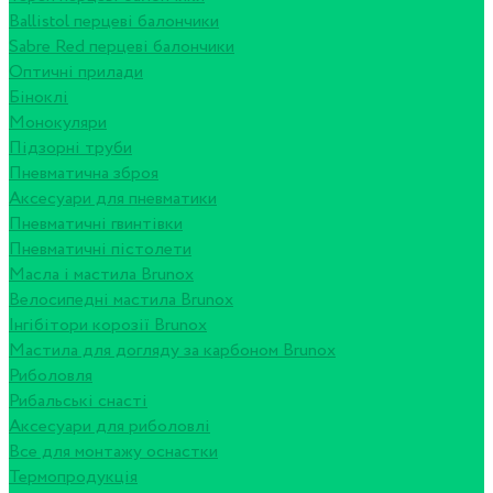
Ballistol перцеві балончики
Sabre Red перцеві балончики
Оптичні прилади
Біноклі
Монокуляри
Підзорні труби
Пневматична зброя
Аксесуари для пневматики
Пневматичні гвинтівки
Пневматичні пістолети
Масла і мастила Brunox
Велосипедні мастила Brunox
Інгібітори корозії Brunox
Мастила для догляду за карбоном Brunox
Риболовля
Рибальські снасті
Аксесуари для риболовлі
Все для монтажу оснастки
Термопродукція