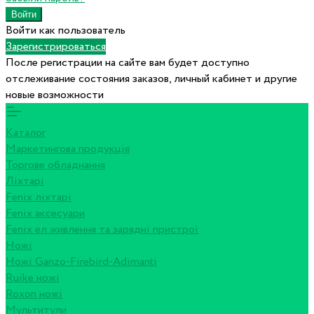
Войти как пользователь
Зарегистрироваться
После регистрации на сайте вам будет доступно
отслеживание состояния заказов, личный кабинет и другие
новые возможности
Каталог
Маркетингова продукція
Торгове обладнання
Ліхтарі
Fenix ліхтарі
Fenix аксесуари
Fenix ел живлення та зарядні пристрої
Ножі
Ножі Ganzo-Firebird-Adimanti
Ruike ножі
Roxon ножi
Мультитули