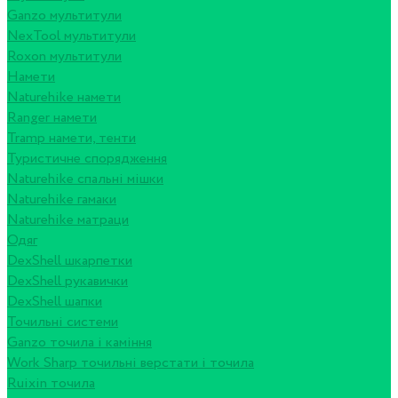
Ganzo мультитули
NexTool мультитули
Roxon мультитули
Намети
Naturehike намети
Ranger намети
Tramp намети, тенти
Туристичне спорядження
Naturehike спальні мішки
Naturehike гамаки
Naturehike матраци
Одяг
DexShell шкарпетки
DexShell рукавички
DexShell шапки
Точильні системи
Ganzo точила і каміння
Work Sharp точильні верстати і точила
Ruixin точила