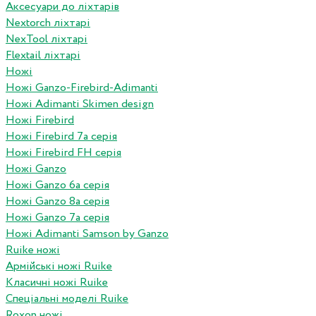
Аксесуари до ліхтарів
Nextorch ліхтарі
NexTool ліхтарі
Flextail ліхтарі
Ножі
Ножі Ganzo-Firebird-Adimanti
Ножі Adimanti Skimen design
Ножі Firebird
Ножі Firebird 7а серія
Ножі Firebird FH серія
Ножі Ganzo
Ножі Ganzo 6а серія
Ножі Ganzo 8а серія
Ножі Ganzo 7а серія
Ножі Adimanti Samson by Ganzo
Ruike ножі
Армійські ножі Ruike
Класичні ножі Ruike
Спеціальні моделі Ruike
Roxon ножi