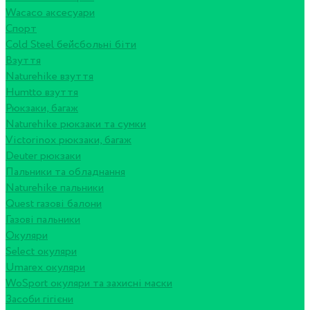
Wacaco аксесуари
Спорт
Cold Steel бейсбольні біти
Взуття
Naturehike взуття
Humtto взуття
Рюкзаки, багаж
Naturehike рюкзаки та сумки
Victorinox рюкзаки, багаж
Deuter рюкзаки
Пальники та обладнання
Naturehike пальники
Quest газові балони
Газові пальники
Окуляри
Select окуляри
Umarex окуляри
WoSport окуляри та захисні маски
Засоби гігієни