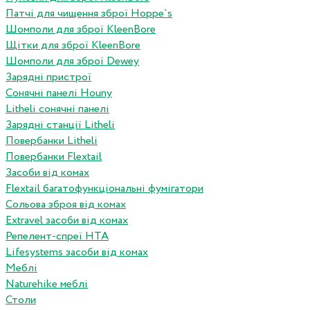
Патчі для чищення зброї Hoppe`s
Шомполи для зброї KleenBore
Щітки для зброї KleenBore
Шомполи для зброї Dewey
Зарядні пристрої
Сонячні панелі Houny
Litheli сонячні панелі
Зарядні станції Litheli
Повербанки Litheli
Повербанки Flextail
Засоби від комах
Flextail багатофункціональні фумігатори
Сольова зброя від комах
Extravel засоби від комах
Репелент-спреї HTA
Lifesystems засоби від комах
Меблі
Naturehike меблі
Столи