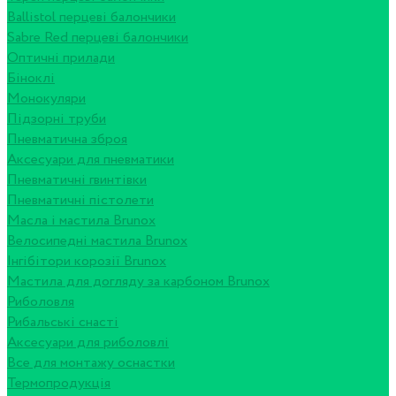
Ballistol перцеві балончики
Sabre Red перцеві балончики
Оптичні прилади
Біноклі
Монокуляри
Підзорні труби
Пневматична зброя
Аксесуари для пневматики
Пневматичні гвинтівки
Пневматичні пістолети
Масла і мастила Brunox
Велосипедні мастила Brunox
Інгібітори корозії Brunox
Мастила для догляду за карбоном Brunox
Риболовля
Рибальські снасті
Аксесуари для риболовлі
Все для монтажу оснастки
Термопродукція