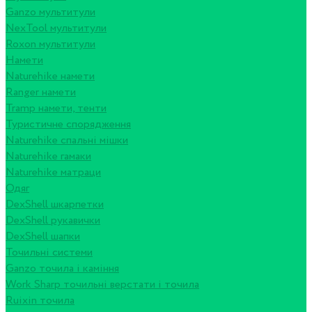
Ganzo мультитули
NexTool мультитули
Roxon мультитули
Намети
Naturehike намети
Ranger намети
Tramp намети, тенти
Туристичне спорядження
Naturehike спальні мішки
Naturehike гамаки
Naturehike матраци
Одяг
DexShell шкарпетки
DexShell рукавички
DexShell шапки
Точильні системи
Ganzo точила і каміння
Work Sharp точильні верстати і точила
Ruixin точила