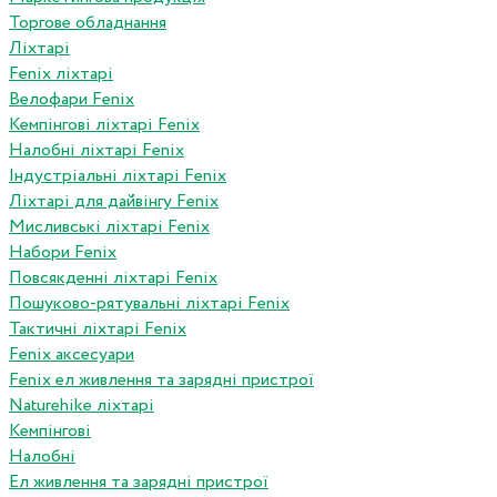
Торгове обладнання
Ліхтарі
Fenix ліхтарі
Велофари Fenix
Кемпінгові ліхтарі Fenix
Налобні ліхтарі Fenix
Індустріальні ліхтарі Fenix
Ліхтарі для дайвінгу Fenix
Мисливські ліхтарі Fenix
Набори Fenix
Повсякденні ліхтарі Fenix
Пошуково-рятувальні ліхтарі Fenix
Тактичні ліхтарі Fenix
Fenix аксесуари
Fenix ел живлення та зарядні пристрої
Naturehike ліхтарі
Кемпінгові
Налобні
Ел живлення та зарядні пристрої