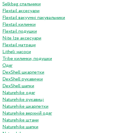
Selkbag спальники
Flextail аксесуари
Flextail вакуумні пакувальники
Flextail килимки
Flextail подушки
Nite Ize аксесуари
Flextail матраци
Litheli насоси
Tribe килимки, подушки
Одяг
DexShell шкарпетки
DexShell рукавички
DexShell шапки
Naturehike одяг
Naturehike рукавиці
Naturehike шкарпетки
Naturehike верхній одяг
Naturehike штани
Naturehike шапки