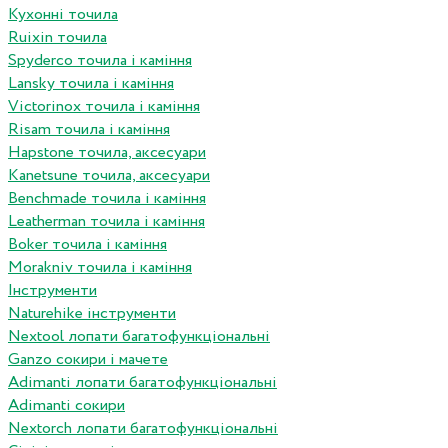
Кухонні точила
Ruixin точила
Spyderco точила і каміння
Lansky точила і каміння
Victorinox точила і каміння
Risam точила і каміння
Hapstone точила, аксесуари
Kanetsune точила, аксесуари
Benchmade точила і каміння
Leatherman точила і каміння
Boker точила і каміння
Morakniv точила і каміння
Інструменти
Naturehike інструменти
Nextool лопати багатофункціональні
Ganzo сокири і мачете
Adimanti лопати багатофункціональні
Adimanti сокири
Nextorch лопати багатофункціональні