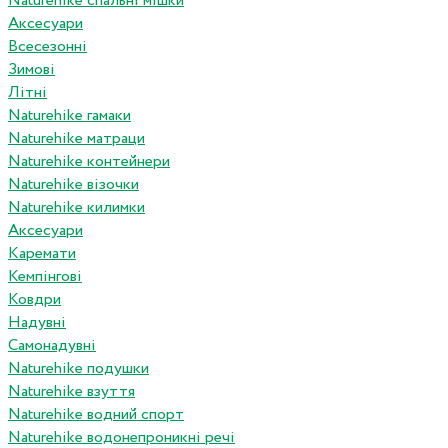
Naturehike спальні мішки
Аксесуари
Всесезонні
Зимові
Літні
Naturehike гамаки
Naturehike матраци
Naturehike контейнери
Naturehike візочки
Naturehike килимки
Аксесуари
Каремати
Кемпінгові
Ковдри
Надувні
Самонадувні
Naturehike подушки
Naturehike взуття
Naturehike водний спорт
Naturehike водонепроникні речі