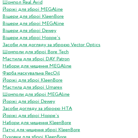
Шомпол Real Avid
Йоржі для зброї MEGAline
Вішери для зброї KleenBore
Вішери для зброї MEGAline
Вішери для зброї Dewey
Вішери для зброї Hoppe`s
Засоби для догляду за зброєю Vector Optics
Шомполи для зброї Bore Tech
Мастила для зброї DAY Patron
Набори для чищення MEGAline
Фарба маскувальна RecOil
Йоржі для зброї KleenBore
Мастила для зброї Umarex
Шомполи для зброї MEGAline
Йоржі для зброї Dewey
Засоби догляду за зброєю HTA
Йоржі для зброї Hoppe`s
Набори для чищення KleenBore
Патчі для чищення зброї KleenBore
Пуховки для зброї KleenBore