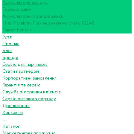
Акумулятори холоду
Термопляшки
Акумуляторні холодильники
Ніж Morakniv Flex нержавіюча сталь 12248
Пакет Fonarik
Гурт
Про нас
Блог
Бренди
Сервіс для партнерів
Стати партнером
Корпоративні замовлення
Гарантія та сервіс
Служба підтримки клієнтів
Сервіс оптового порталу
Дропшиппінг
Контакти
...
Каталог
Маркетингова продукція