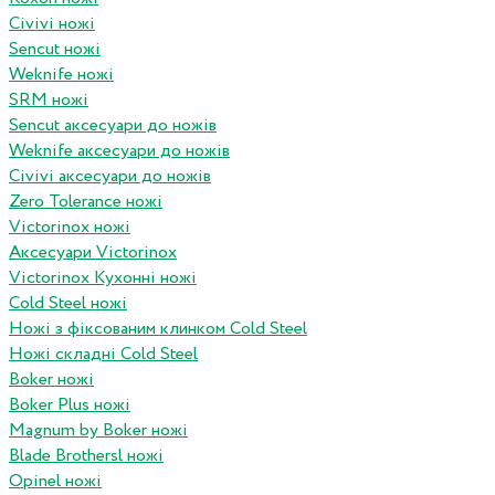
Civivi ножі
Sencut ножі
Weknife ножі
SRM ножі
Sencut аксесуари до ножів
Weknife аксесуари до ножів
Civivi аксесуари до ножів
Zero Tolerance ножі
Victorinox ножі
Аксесуари Victorinox
Victorinox Кухонні ножі
Cold Steel ножі
Ножі з фіксованим клинком Cold Steel
Ножі складні Cold Steel
Boker ножі
Boker Plus ножі
Magnum by Boker ножі
Blade Brothersl ножі
Opinel ножі