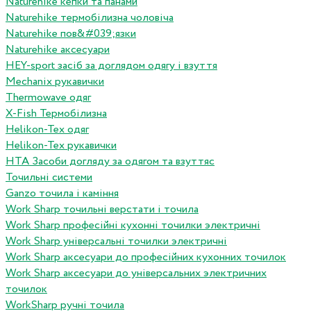
Naturehike кепки та панами
Naturehike термобілизна чоловіча
Naturehike пов&#039;язки
Naturehike аксесуари
HEY-sport засіб за доглядом одягу і взуття
Mechanix рукавички
Thermowave одяг
X-Fish Термобілизна
Helikon-Tex одяг
Helikon-Tex рукавички
HTA Засоби догляду за одягом та взуттяс
Точильні системи
Ganzo точила і каміння
Work Sharp точильні верстати і точила
Work Sharp професiйнi кухоннi точилки электричнi
Work Sharp унiверсальнi точилки электричнi
Work Sharp аксесуари до професiйних кухонних точилок
Work Sharp аксесуари до унiверсальних электричних
точилок
WorkSharp ручні точила