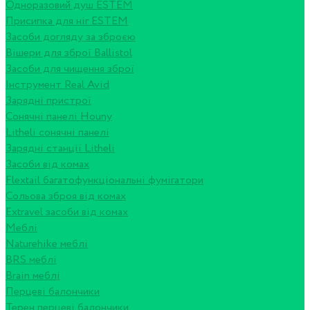
Одноразовий душ ESTEM
Присипка для ніг ESTEM
Засоби догляду за зброєю
Вішери для зброї Ballistol
Засоби для чищення зброї
Інструмент Real Avid
Зарядні пристрої
Сонячні панелі Houny
Litheli сонячні панелі
Зарядні станції Litheli
Засоби від комах
Flextail багатофункціональні фумігатори
Сольова зброя від комах
Extravel засоби від комах
Меблі
Naturehike меблі
BRS меблі
Brain меблі
Перцеві балончики
Терен перцеві балончики