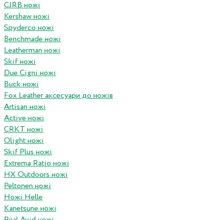
CJRB ножі
Kershaw ножі
Spyderco ножі
Benchmade ножі
Leatherman ножі
Skif ножі
Due Cigni ножі
Buck ножі
Fox Leather аксесуари до ножів
Artisan ножі
Active ножі
CRKT ножі
Olight ножі
Skif Plus ножі
Extrema Ratio ножі
HX Outdoors ножі
Peltonen ножі
Ножі Helle
Kanetsune ножі
Real Avid ножі