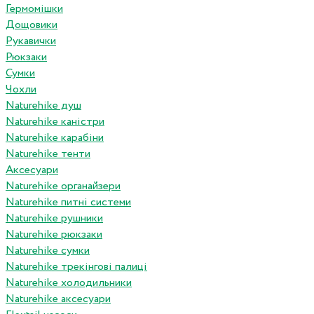
Гермомішки
Дощовики
Рукавички
Рюкзаки
Сумки
Чохли
Naturehike душ
Naturehike каністри
Naturehike карабіни
Naturehike тенти
Аксесуари
Naturehike органайзери
Naturehike питні системи
Naturehike рушники
Naturehike рюкзаки
Naturehike сумки
Naturehike трекінгові палиці
Naturehike холодильники
Naturehike аксесуари