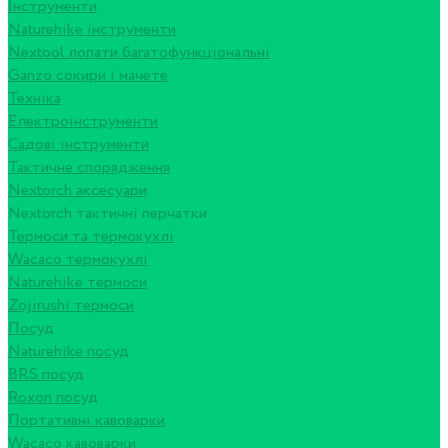
Інструменти
Naturehike інструменти
Nextool лопати багатофункціональні
Ganzo сокири і мачете
Техніка
Електроінструменти
Садові інструменти
Тактичне спорядження
Nextorch аксесуари
Nextorch тактичні перчатки
Термоси та термокухлі
Wacaco термокухлі
Naturehike термоси
Zojirushi термоси
Посуд
Naturehike посуд
BRS посуд
Roxon посуд
Портативні кавоварки
Wacaco кавоварки