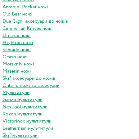
Antonini Pocket ножі
Old Bear ножі
Due Cigni аксесуари до ножів
Cimmerian Knives ножі
Umarex ножі
Hightron ножі
Schrade ножі
Ocaso ножі
Morakniv ножі
Maserin ножі
Skif аксесуари до ножів
Ontario ножі та аксесуари
Мультитули
Ganzo мультитули
NexTool мультитули
Roxon мультитули
Victorinox мультитули
Leatherman мультитули
Skif мультитули