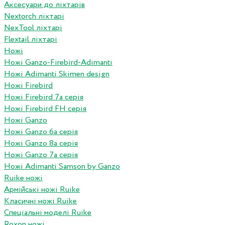
Аксесуари до ліхтарів
Nextorch ліхтарі
NexTool ліхтарі
Flextail ліхтарі
Ножі
Ножі Ganzo-Firebird-Adimanti
Ножі Adimanti Skimen design
Ножі Firebird
Ножі Firebird 7а серія
Ножі Firebird FH серія
Ножі Ganzo
Ножі Ganzo 6а серія
Ножі Ganzo 8а серія
Ножі Ganzo 7а серія
Ножі Adimanti Samson by Ganzo
Ruike ножі
Армійські ножі Ruike
Класичні ножі Ruike
Спеціальні моделі Ruike
Roxon ножi