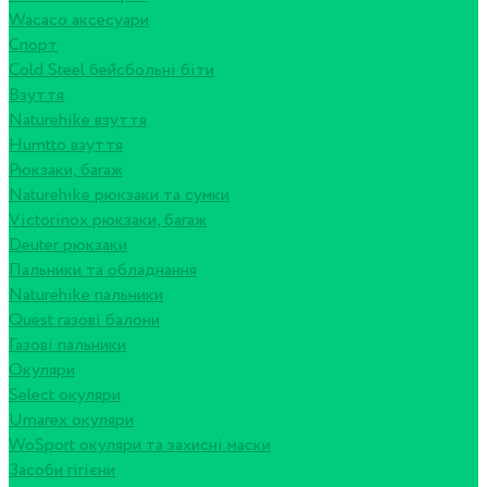
Wacaco аксесуари
Спорт
Cold Steel бейсбольні біти
Взуття
Naturehike взуття
Humtto взуття
Рюкзаки, багаж
Naturehike рюкзаки та сумки
Victorinox рюкзаки, багаж
Deuter рюкзаки
Пальники та обладнання
Naturehike пальники
Quest газові балони
Газові пальники
Окуляри
Select окуляри
Umarex окуляри
WoSport окуляри та захисні маски
Засоби гігієни