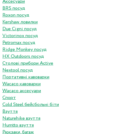
Аксесуари
BRS посуд
Roxon посуд
Kershaw ловилки
Due Cigni посуд
Victorinox посуд
Petromax посуд
Ridge Monkey посуд
HX Outdoors посуд
Столові прибори Active
Nextool посуд
Портативні кавоварки
Wacaco кавоварки
Wacaco аксесуари
Спорт
Cold Steel бейсбольні біти
Взуття
Naturehike взуття
Humtto взуття
Рюкзаки, багаж