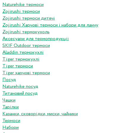
Naturehike термоси
Zojirushi термоси
Zojirushi термоси дитячі
Zojirushi Харчові термоси і набори для ланчу
Zojirushi термокухоль
Аксесуари для термопродукціі
SKIF Outdoor термоси
Aladdin термокухлі
Tiger термокухлі
Tiger термоси
Tiger харчові термоси
Посуд
Naturehike посуд
Титановий посуд
Чашки
Тарілки
Казанки, сковорідки, миски, чайники
Термоси
Набори