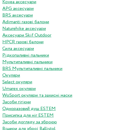
Kovea аксесуари
APG аксесуари
BRS аксесуари
Adimanti газові балони
Naturehike аксесуари
Аксесуари Skif Outdoor
HPCR газові балони
Сила аксесуари
Рідкопаливні пальники
Мультипаливні пальники
BRS Мультипаливні пальники
Окуляри
Select окуляри
Umarex окуляри
WoSport окуляри та захисні маски
Засоби гігієни
Одноразовий душ ESTEM
Присипка для ніг ESTEM
Засоби догляду за зброєю
Вішери для зброї Ballistol