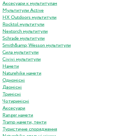
Аксесуари к мультитулам
Мультитули Active
HX Outdoors мультитули
Rocktol мультитули
Nextorch мультитули
Schrade мультитули
Smith&amp;Wesson мультитули
Сила мультитули
Civivi мультитули
Намети
Naturehike намети
Одномісні
Двомісні
Тримісні
Чотиримісні
Аксесуари
Ranger намети
Tramp намети, тенти
Туристичне спорядження