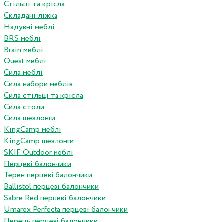
Стільці та крісла
Складані ліжка
Надувні меблі
BRS меблі
Brain меблі
Quest меблі
Сила меблі
Сила набори меблів
Сила стільці та крісла
Сила столи
Сила шезлонги
KingCamp меблі
KingCamp шезлонги
SKIF Outdoor меблі
Перцеві балончики
Терен перцеві балончики
Ballistol перцеві балончики
Sabre Red перцеві балончики
Umarex Perfecta перцеві балончики
Перець перцеві балончики