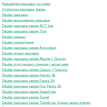
Naturehike рюкзаки та сумки
Victorinox рюкзаки, багаж
Deuter рюкзаки
Deuter велосипедні рюкзаки
Deuter рюкзаки серия ACT lite
Deuter рюкзаки серия Trail
Deuter гаманці
Deuter косметички
Deuter рюкзаки серия Aircontact
Deuter міські рюкзаки
Deuter рюкзаки серия Alpine + Gravity
Deuter підсідельні сумочки і аксесуари
Deuter рюкзаки серия Classic + Spectro
Deuter рюкзаки серия Family 36
Deuter рюкзаки серия Futura 34
Deuter рюкзаки серия Hip Packs 30
Deuter рюкзаки серия Speed lite
Deuter рюкзаки серия Travel
Deuter рюкзаки серия TrendLine (Сумки через плече)