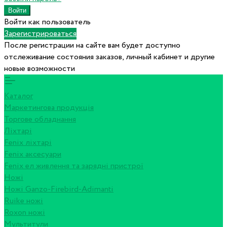
Войти как пользователь
Зарегистрироваться
После регистрации на сайте вам будет доступно
отслеживание состояния заказов, личный кабинет и другие
новые возможности
Каталог
Маркетингова продукція
Торгове обладнання
Ліхтарі
Fenix ліхтарі
Fenix аксесуари
Fenix ел живлення та зарядні пристрої
Ножі
Ножі Ganzo-Firebird-Adimanti
Ruike ножі
Roxon ножi
Мультитули