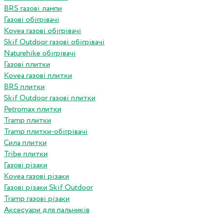
BRS газові лампи
Газові обігрівачі
Kovea газові обігрівачі
Skif Outdoor газові обігрівачі
Naturehike обігрівачі
Газові плитки
Kovea газові плитки
BRS плитки
Skif Outdoor газові плитки
Petromax плитки
Tramp плитки
Tramp плитки-обігрівачі
Сила плитки
Tribe плитки
Газові різаки
Kovea газові різаки
Газові різаки Skif Outdoor
Tramp газові різаки
Аксесуари для пальників