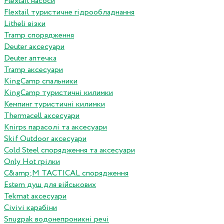
Flextail насоси
Flextail туристичне гідрообладнання
Litheli візки
Tramp спорядження
Deuter аксесуари
Deuter аптечка
Tramp аксесуари
KingCamp спальники
KingCamp туристичні килимки
Кемпинг туристичні килимки
Thermacell аксесуари
Knirps парасолі та аксесуари
Skif Outdoor аксесуари
Cold Steel спорядження та аксесуари
Only Hot грілки
C&amp;M TACTICAL спорядження
Estem душ для військових
Tekmat аксесуари
Сivivi карабіни
Snugpak водонепроникні речі