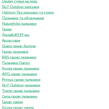
Deuter сумки на пояс
Skif Outdoor рюкзаки
Helikon-Tex рюкзаки та сумки
Пальники та обладнання
Naturehike пальники
Газові
Дров&#039;яні
Аксесуари
Quest газові балони
Газові пальники
BRS газові пальники
Пальники Ganzo
Kovea газові пальники
APG газові пальники
Primus газові пальники
Skif Outdoor пальники
Tramp газові пальники
Сила газові пальники
Газові лампи
Kovea газові лампи