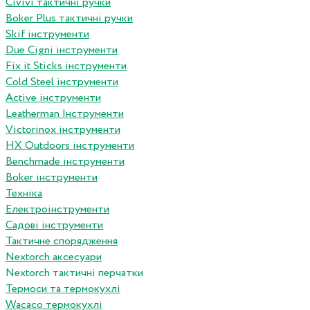
Сivivi тактичні ручки
Boker Plus тактичні ручки
Skif інструменти
Due Cigni інструменти
Fix it Sticks інструменти
Сold Steel інструменти
Active інструменти
Leatherman Інструменти
Victorinox інструменти
HX Outdoors інструменти
Benchmade інструменти
Boker інструменти
Техніка
Електроінструменти
Садові інструменти
Тактичне спорядження
Nextorch аксесуари
Nextorch тактичні перчатки
Термоси та термокухлі
Wacaco термокухлі