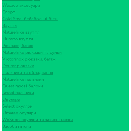
Wacaco аксесуари
Спорт
Cold Steel бейсбольні біти
Взуття
Naturehike взуття
Humtto взуття
Рюкзаки, багаж
Naturehike рюкзаки та сумки
Victorinox рюкзаки, багаж
Deuter рюкзаки
Пальники та обладнання
Naturehike пальники
Quest газові балони
Газові пальники
Окуляри
Select окуляри
Umarex окуляри
WoSport окуляри та захисні маски
Засоби гігієни