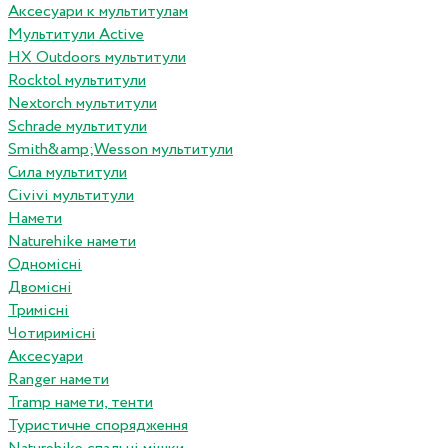
Аксесуари к мультитулам
Мультитули Active
HX Outdoors мультитули
Rocktol мультитули
Nextorch мультитули
Schrade мультитули
Smith&amp;Wesson мультитули
Сила мультитули
Civivi мультитули
Намети
Naturehike намети
Одномісні
Двомісні
Тримісні
Чотиримісні
Аксесуари
Ranger намети
Tramp намети, тенти
Туристичне спорядження