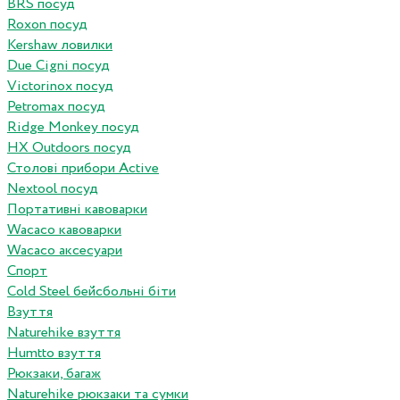
BRS посуд
Roxon посуд
Kershaw ловилки
Due Cigni посуд
Victorinox посуд
Petromax посуд
Ridge Monkey посуд
HX Outdoors посуд
Столові прибори Active
Nextool посуд
Портативні кавоварки
Wacaco кавоварки
Wacaco аксесуари
Спорт
Cold Steel бейсбольні біти
Взуття
Naturehike взуття
Humtto взуття
Рюкзаки, багаж
Naturehike рюкзаки та сумки