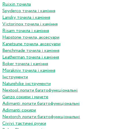
Ruixin точила
Spyderco точила і каміння
Lansky точила і каміння
Victorinox точила і каміння
Risam точила і каміння
Hapstone точила, аксесуари
Kanetsune точила, аксесуари
Benchmade точила і каміння
Leatherman точила і каміння
Boker точила і каміння
Morakniv точила і каміння
Інструменти
Naturehike інструменти
Nextool лопати багатофункціональні
Ganzo сокири і мачете
Adimanti лопати багатофункціональні
Adimanti сокири
Nextorch лопати багатофункціональні
Сivivi тактичні ручки