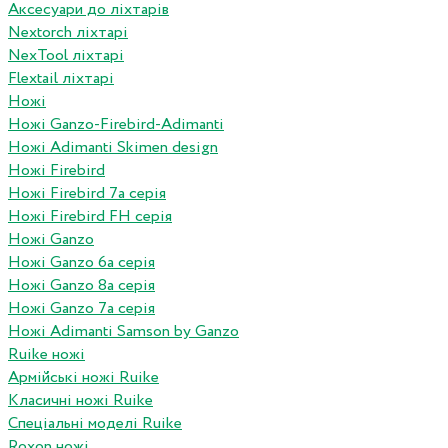
Аксесуари до ліхтарів
Nextorch ліхтарі
NexTool ліхтарі
Flextail ліхтарі
Ножі
Ножі Ganzo-Firebird-Adimanti
Ножі Adimanti Skimen design
Ножі Firebird
Ножі Firebird 7а серія
Ножі Firebird FH серія
Ножі Ganzo
Ножі Ganzo 6а серія
Ножі Ganzo 8а серія
Ножі Ganzo 7а серія
Ножі Adimanti Samson by Ganzo
Ruike ножі
Армійські ножі Ruike
Класичні ножі Ruike
Спеціальні моделі Ruike
Roxon ножi