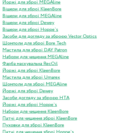
Йоржі для зброї MEGAline
Вішери для зброї KleenBore
Вішери для зброї MEGAline
Вішери для зброї Dewey
Вішери для зброї Hoppe`s
Засоби для догляду за зброєю Vector Optics
Шомполи для зброї Bore Tech
Мастила для зброї DAY Patron
Набори для чищення MEGAline
Фарба маскувальна RecOil
Йоржі для зброї KleenBore
Мастила для зброї Umarex
Шомполи для зброї MEGAline
Йоржі для зброї Dewey
Засоби догляду за зброєю HTA
Йоржі для зброї Hoppe`s
Набори для чищення KleenBore
Патчі для чищення зброї KleenBore
Пуховки для зброї KleenBore
Патчі для чищення зброї Hoppe`s