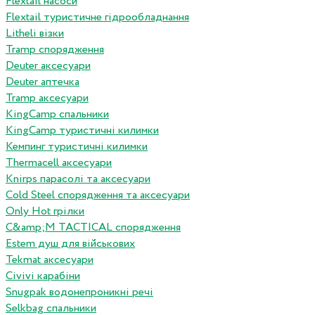
Flextail насоси
Flextail туристичне гідрообладнання
Litheli візки
Tramp спорядження
Deuter аксесуари
Deuter аптечка
Tramp аксесуари
KingCamp спальники
KingCamp туристичні килимки
Кемпинг туристичні килимки
Thermacell аксесуари
Knirps парасолі та аксесуари
Cold Steel спорядження та аксесуари
Only Hot грілки
C&amp;M TACTICAL спорядження
Estem душ для військових
Tekmat аксесуари
Сivivi карабіни
Snugpak водонепроникні речі
Selkbag спальники