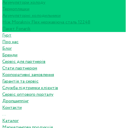
Акумулятори холоду
Термопляшки
Акумуляторні холодильники
Ніж Morakniv Flex нержавіюча сталь 12248
Пакет Fonarik
Гурт
Про нас
Блог
Бренди
Сервіс для партнерів
Стати партнером
Корпоративні замовлення
Гарантія та сервіс
Служба підтримки клієнтів
Сервіс оптового порталу
Дропшиппінг
Контакти
...
Каталог
Маркетингова продукція