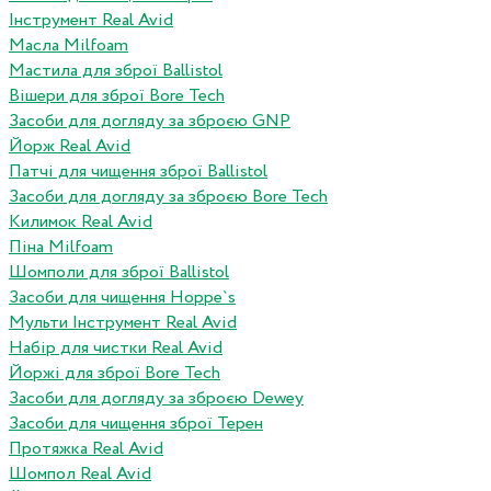
Інструмент Real Avid
Масла Milfoam
Мастила для зброї Ballistol
Вішери для зброї Bore Tech
Засоби для догляду за зброєю GNP
Йорж Real Avid
Патчі для чищення зброї Ballistol
Засоби для догляду за зброєю Bore Tech
Килимок Real Avid
Піна Milfoam
Шомполи для зброї Ballistol
Засоби для чищення Hoppe`s
Мульти Інструмент Real Avid
Набір для чистки Real Avid
Йоржі для зброї Bore Tech
Засоби для догляду за зброєю Dewey
Засоби для чищення зброї Терен
Протяжка Real Avid
Шомпол Real Avid