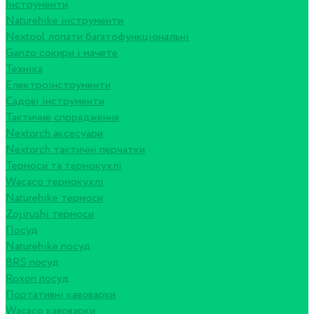
Інструменти
Naturehike інструменти
Nextool лопати багатофункціональні
Ganzo сокири і мачете
Техніка
Електроінструменти
Садові інструменти
Тактичне спорядження
Nextorch аксесуари
Nextorch тактичні перчатки
Термоси та термокухлі
Wacaco термокухлі
Naturehike термоси
Zojirushi термоси
Посуд
Naturehike посуд
BRS посуд
Roxon посуд
Портативні кавоварки
Wacaco кавоварки