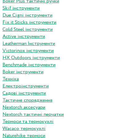
Boker Plus тактичні ручки
Skif інструменти
Due Cigni інструменти
Fix it Sticks інструменти
Сold Steel інструменти
Active інструменти
Leatherman Інструменти
Victorinox інструменти
HX Outdoors інструменти
Benchmade інструменти
Boker інструменти
Техніка
Електроінструменти
Садові інструменти
Тактичне спорядження
Nextorch аксесуари
Nextorch тактичні перчатки
Термоси та термокухлі
Wacaco термокухлі
Naturehike термоси