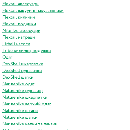
Flextail аксесуари
Flextail вакуумні пакувальники
Flextail килимки
Flextail подушки
Nite Ize аксесуари
Flextail матраци
Litheli насоси
Tribe килимки, подушки
Одяг
DexShell шкарпетки
DexShell рукавички
DexShell шапки
Naturehike одяг
Naturehike рукавиці
Naturehike шкарпетки
Naturehike верхній одяг
Naturehike штани
Naturehike шапки
Naturehike кепки та панами