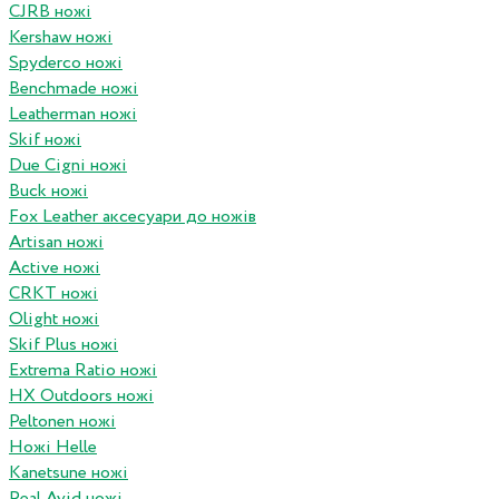
CJRB ножі
Kershaw ножі
Spyderco ножі
Benchmade ножі
Leatherman ножі
Skif ножі
Due Cigni ножі
Buck ножі
Fox Leather аксесуари до ножів
Artisan ножі
Active ножі
CRKT ножі
Olight ножі
Skif Plus ножі
Extrema Ratio ножі
HX Outdoors ножі
Peltonen ножі
Ножі Helle
Kanetsune ножі
Real Avid ножі