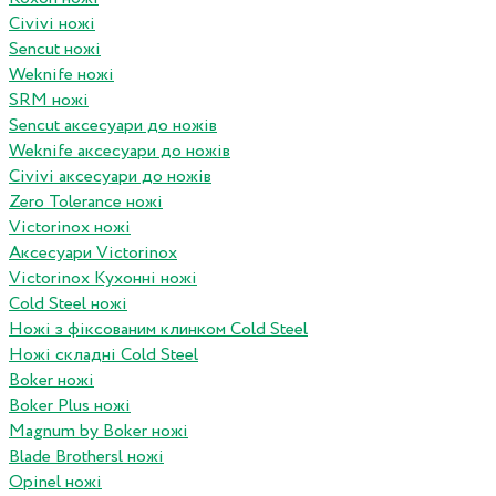
Civivi ножі
Sencut ножі
Weknife ножі
SRM ножі
Sencut аксесуари до ножів
Weknife аксесуари до ножів
Civivi аксесуари до ножів
Zero Tolerance ножі
Victorinox ножі
Аксесуари Victorinox
Victorinox Кухонні ножі
Cold Steel ножі
Ножі з фіксованим клинком Cold Steel
Ножі складні Cold Steel
Boker ножі
Boker Plus ножі
Magnum by Boker ножі
Blade Brothersl ножі
Opinel ножі