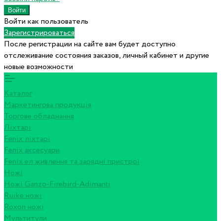
Войти как пользователь
Зарегистрироваться
После регистрации на сайте вам будет доступно
отслеживание состояния заказов, личный кабинет и другие
новые возможности
Каталог
Маркетингова продукція
Торгове обладнання
Ліхтарі
Fenix ліхтарі
Fenix аксесуари
Fenix ел живлення та зарядні пристрої
Ножі
Ножі Ganzo-Firebird-Adimanti
Ruike ножі
Roxon ножi
Мультитули