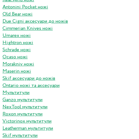
Antonini Pocket ножі
Old Bear ножі
Due Cigni аксесуари до ножів
Cimmerian Knives ножі
Umarex ножі
Hightron ножі
Schrade ножі
Ocaso ножі
Morakniv ножі
Maserin ножі
Skif аксесуари до ножів
Ontario ножі та аксесуари
Мультитули
Ganzo мультитули
NexTool мультитули
Roxon мультитули
Victorinox мультитули
Leatherman мультитули
Skif мультитули