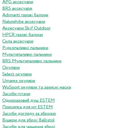
APG аксесуари
BRS аксесуари
Adimanti газові балони
Naturehike аксесуари
Аксесуари Skif Outdoor
HPCR газові балони
Сила аксесуари
Рідкопаливні пальники
Мультипаливні пальники
BRS Мультипаливні пальники
Окуляри
Select окуляри
Umarex окуляри
WoSport окуляри та захисні маски
Засоби гігієни
Одноразовий душ ESTEM
Присипка для ніг ESTEM
Засоби догляду за зброєю
Вішери для зброї Ballistol
Засоби для чищення зброї