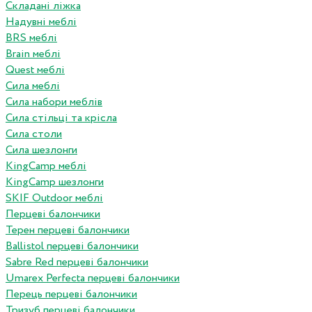
Складані ліжка
Надувні меблі
BRS меблі
Brain меблі
Quest меблі
Сила меблі
Сила набори меблів
Сила стільці та крісла
Сила столи
Сила шезлонги
KingCamp меблі
KingCamp шезлонги
SKIF Outdoor меблі
Перцеві балончики
Терен перцеві балончики
Ballistol перцеві балончики
Sabre Red перцеві балончики
Umarex Perfecta перцеві балончики
Перець перцеві балончики
Тризуб перцеві балончики