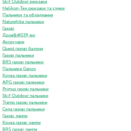
Skif Outdoor рюкзаки
Helikon-Tex рюкзаки та сумки
Пальники та обладнання
Naturehike пальники
Газові
Дров&#039;яні
Аксесуари
Quest газові балони
Газові пальники
BRS газові пальники
Пальники Ganzo
Kovea газові пальники
APG газові пальники
Primus газові пальники
Skif Outdoor пальники
Tramp газові пальники
Сила газові пальники
Газові лампи
Kovea газові лампи
BRS газові лампи