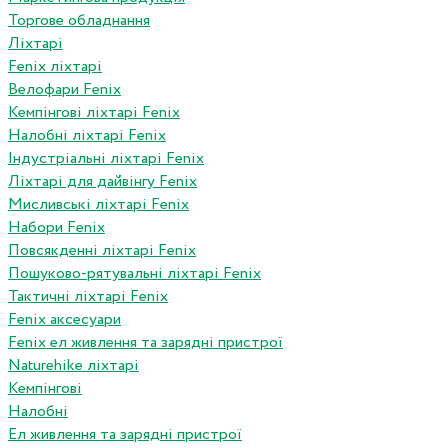
Торгове обладнання
Ліхтарі
Fenix ліхтарі
Велофари Fenix
Кемпінгові ліхтарі Fenix
Налобні ліхтарі Fenix
Індустріальні ліхтарі Fenix
Ліхтарі для дайвінгу Fenix
Мисливські ліхтарі Fenix
Набори Fenix
Повсякденні ліхтарі Fenix
Пошуково-рятувальні ліхтарі Fenix
Тактичні ліхтарі Fenix
Fenix аксесуари
Fenix ел живлення та зарядні пристрої
Naturehike ліхтарі
Кемпінгові
Налобні
Ел живлення та зарядні пристрої