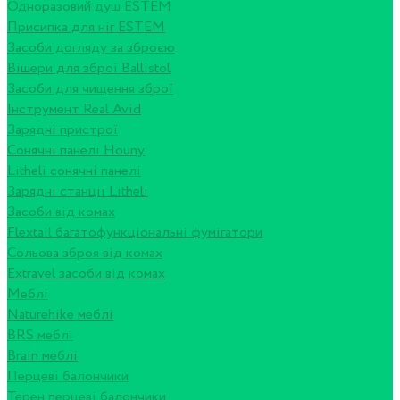
Одноразовий душ ESTEM
Присипка для ніг ESTEM
Засоби догляду за зброєю
Вішери для зброї Ballistol
Засоби для чищення зброї
Інструмент Real Avid
Зарядні пристрої
Сонячні панелі Houny
Litheli сонячні панелі
Зарядні станції Litheli
Засоби від комах
Flextail багатофункціональні фумігатори
Сольова зброя від комах
Extravel засоби від комах
Меблі
Naturehike меблі
BRS меблі
Brain меблі
Перцеві балончики
Терен перцеві балончики