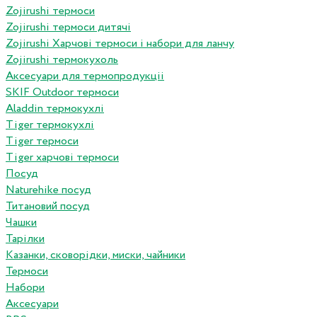
Zojirushi термоси
Zojirushi термоси дитячі
Zojirushi Харчові термоси і набори для ланчу
Zojirushi термокухоль
Аксесуари для термопродукціі
SKIF Outdoor термоси
Aladdin термокухлі
Tiger термокухлі
Tiger термоси
Tiger харчові термоси
Посуд
Naturehike посуд
Титановий посуд
Чашки
Тарілки
Казанки, сковорідки, миски, чайники
Термоси
Набори
Аксесуари