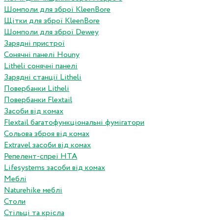
Шомполи для зброї KleenBore
Щітки для зброї KleenBore
Шомполи для зброї Dewey
Зарядні пристрої
Сонячні панелі Houny
Litheli сонячні панелі
Зарядні станції Litheli
Повербанки Litheli
Повербанки Flextail
Засоби від комах
Flextail багатофункціональні фумігатори
Сольова зброя від комах
Extravel засоби від комах
Репелент-спреї HTA
Lifesystems засоби від комах
Меблі
Naturehike меблі
Столи
Стільці та крісла