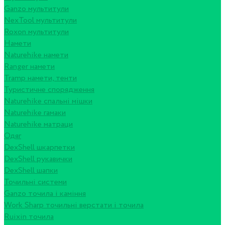
Ganzo мультитули
NexTool мультитули
Roxon мультитули
Намети
Naturehike намети
Ranger намети
Tramp намети, тенти
Туристичне спорядження
Naturehike спальні мішки
Naturehike гамаки
Naturehike матраци
Одяг
DexShell шкарпетки
DexShell рукавички
DexShell шапки
Точильні системи
Ganzo точила і каміння
Work Sharp точильні верстати і точила
Ruixin точила