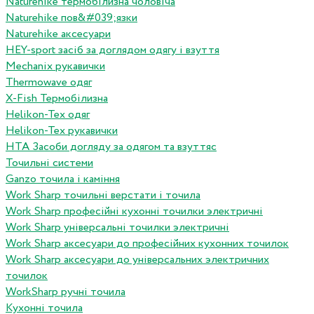
Naturehike термобілизна чоловіча
Naturehike пов&#039;язки
Naturehike аксесуари
HEY-sport засіб за доглядом одягу і взуття
Mechanix рукавички
Thermowave одяг
X-Fish Термобілизна
Helikon-Tex одяг
Helikon-Tex рукавички
HTA Засоби догляду за одягом та взуттяс
Точильні системи
Ganzo точила і каміння
Work Sharp точильні верстати і точила
Work Sharp професiйнi кухоннi точилки электричнi
Work Sharp унiверсальнi точилки электричнi
Work Sharp аксесуари до професiйних кухонних точилок
Work Sharp аксесуари до унiверсальних электричних
точилок
WorkSharp ручні точила
Кухонні точила