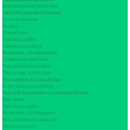
Ballistol перцеві балончики
Sabre Red перцеві балончики
Оптичні прилади
Біноклі
Монокуляри
Підзорні труби
Пневматична зброя
Аксесуари для пневматики
Пневматичні гвинтівки
Пневматичні пістолети
Масла і мастила Brunox
Велосипедні мастила Brunox
Інгібітори корозії Brunox
Мастила для догляду за карбоном Brunox
Риболовля
Рибальські снасті
Аксесуари для риболовлі
Все для монтажу оснастки
Термопродукція