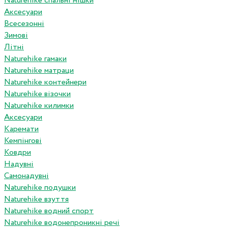
Naturehike спальні мішки
Аксесуари
Всесезонні
Зимові
Літні
Naturehike гамаки
Naturehike матраци
Naturehike контейнери
Naturehike візочки
Naturehike килимки
Аксесуари
Каремати
Кемпінгові
Ковдри
Надувні
Самонадувні
Naturehike подушки
Naturehike взуття
Naturehike водний спорт
Naturehike водонепроникні речі