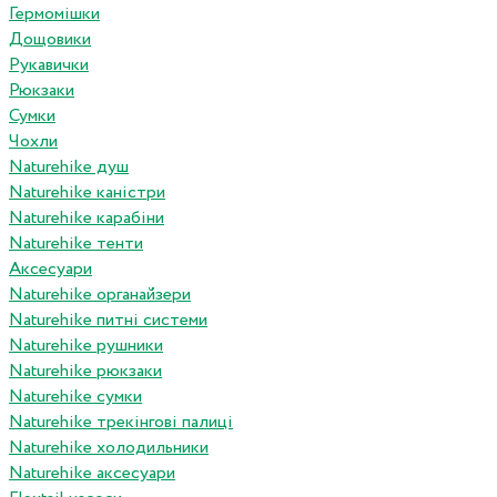
Гермомішки
Дощовики
Рукавички
Рюкзаки
Сумки
Чохли
Naturehike душ
Naturehike каністри
Naturehike карабіни
Naturehike тенти
Аксесуари
Naturehike органайзери
Naturehike питні системи
Naturehike рушники
Naturehike рюкзаки
Naturehike сумки
Naturehike трекінгові палиці
Naturehike холодильники
Naturehike аксесуари