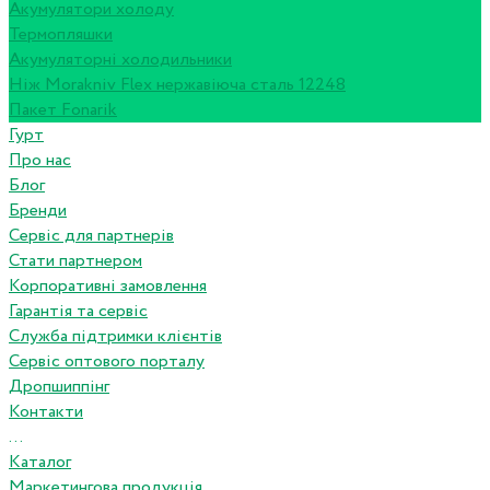
Акумулятори холоду
Термопляшки
Акумуляторні холодильники
Ніж Morakniv Flex нержавіюча сталь 12248
Пакет Fonarik
Гурт
Про нас
Блог
Бренди
Сервіс для партнерів
Стати партнером
Корпоративні замовлення
Гарантія та сервіс
Служба підтримки клієнтів
Сервіс оптового порталу
Дропшиппінг
Контакти
...
Каталог
Маркетингова продукція