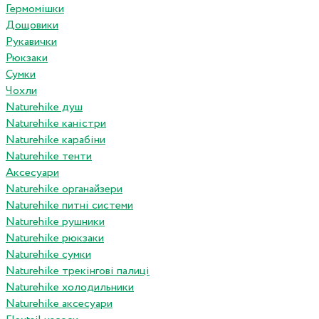
Гермомішки
Дощовики
Рукавички
Рюкзаки
Сумки
Чохли
Naturehike душ
Naturehike каністри
Naturehike карабіни
Naturehike тенти
Аксесуари
Naturehike органайзери
Naturehike питні системи
Naturehike рушники
Naturehike рюкзаки
Naturehike сумки
Naturehike трекінгові палиці
Naturehike холодильники
Naturehike аксесуари