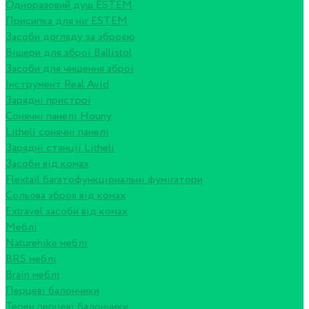
Одноразовий душ ESTEM
Присипка для ніг ESTEM
Засоби догляду за зброєю
Вішери для зброї Ballistol
Засоби для чищення зброї
Інструмент Real Avid
Зарядні пристрої
Сонячні панелі Houny
Litheli сонячні панелі
Зарядні станції Litheli
Засоби від комах
Flextail багатофункціональні фумігатори
Сольова зброя від комах
Extravel засоби від комах
Меблі
Naturehike меблі
BRS меблі
Brain меблі
Перцеві балончики
Терен перцеві балончики