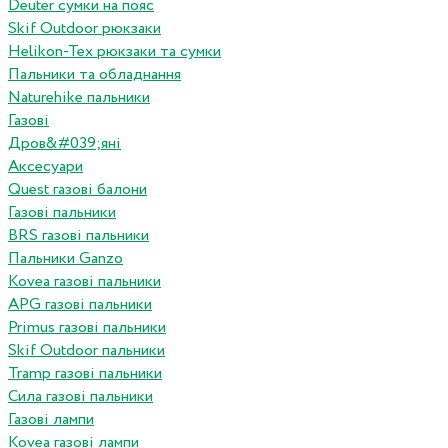
Deuter сумки на пояс
Skif Outdoor рюкзаки
Helikon-Tex рюкзаки та сумки
Пальники та обладнання
Naturehike пальники
Газові
Дров&#039;яні
Аксесуари
Quest газові балони
Газові пальники
BRS газові пальники
Пальники Ganzo
Kovea газові пальники
APG газові пальники
Primus газові пальники
Skif Outdoor пальники
Tramp газові пальники
Сила газові пальники
Газові лампи
Kovea газові лампи