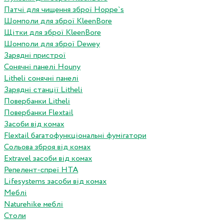
Патчі для чищення зброї Hoppe`s
Шомполи для зброї KleenBore
Щітки для зброї KleenBore
Шомполи для зброї Dewey
Зарядні пристрої
Сонячні панелі Houny
Litheli сонячні панелі
Зарядні станції Litheli
Повербанки Litheli
Повербанки Flextail
Засоби від комах
Flextail багатофункціональні фумігатори
Сольова зброя від комах
Extravel засоби від комах
Репелент-спреї HTA
Lifesystems засоби від комах
Меблі
Naturehike меблі
Столи