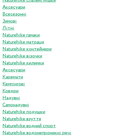
Naturehike спальні мішки
Аксесуари
Всесезонні
Зимові
Літні
Naturehike гамаки
Naturehike матраци
Naturehike контейнери
Naturehike візочки
Naturehike килимки
Аксесуари
Каремати
Кемпінгові
Ковдри
Надувні
Самонадувні
Naturehike подушки
Naturehike взуття
Naturehike водний спорт
Naturehike водонепроникні речі