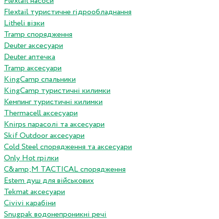
Flextail насоси
Flextail туристичне гідрообладнання
Litheli візки
Tramp спорядження
Deuter аксесуари
Deuter аптечка
Tramp аксесуари
KingCamp спальники
KingCamp туристичні килимки
Кемпинг туристичні килимки
Thermacell аксесуари
Knirps парасолі та аксесуари
Skif Outdoor аксесуари
Cold Steel спорядження та аксесуари
Only Hot грілки
C&amp;M TACTICAL спорядження
Estem душ для військових
Tekmat аксесуари
Сivivi карабіни
Snugpak водонепроникні речі