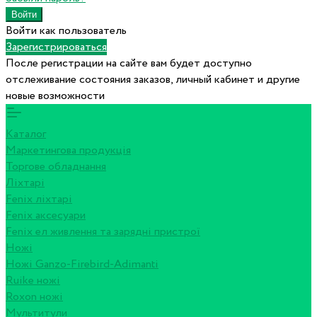
Войти как пользователь
Зарегистрироваться
После регистрации на сайте вам будет доступно
отслеживание состояния заказов, личный кабинет и другие
новые возможности
Каталог
Маркетингова продукція
Торгове обладнання
Ліхтарі
Fenix ліхтарі
Fenix аксесуари
Fenix ел живлення та зарядні пристрої
Ножі
Ножі Ganzo-Firebird-Adimanti
Ruike ножі
Roxon ножi
Мультитули