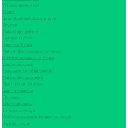
Wacaco аксесуари
Спорт
Cold Steel бейсбольні біти
Взуття
Naturehike взуття
Humtto взуття
Рюкзаки, багаж
Naturehike рюкзаки та сумки
Victorinox рюкзаки, багаж
Deuter рюкзаки
Пальники та обладнання
Naturehike пальники
Quest газові балони
Газові пальники
Окуляри
Select окуляри
Umarex окуляри
WoSport окуляри та захисні маски
Засоби гігієни