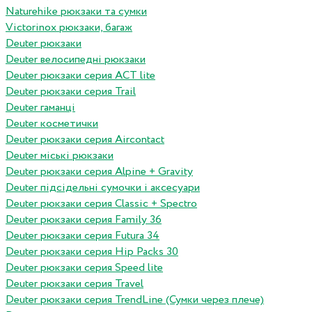
Naturehike рюкзаки та сумки
Victorinox рюкзаки, багаж
Deuter рюкзаки
Deuter велосипедні рюкзаки
Deuter рюкзаки серия ACT lite
Deuter рюкзаки серия Trail
Deuter гаманці
Deuter косметички
Deuter рюкзаки серия Aircontact
Deuter міські рюкзаки
Deuter рюкзаки серия Alpine + Gravity
Deuter підсідельні сумочки і аксесуари
Deuter рюкзаки серия Classic + Spectro
Deuter рюкзаки серия Family 36
Deuter рюкзаки серия Futura 34
Deuter рюкзаки серия Hip Packs 30
Deuter рюкзаки серия Speed lite
Deuter рюкзаки серия Travel
Deuter рюкзаки серия TrendLine (Сумки через плече)