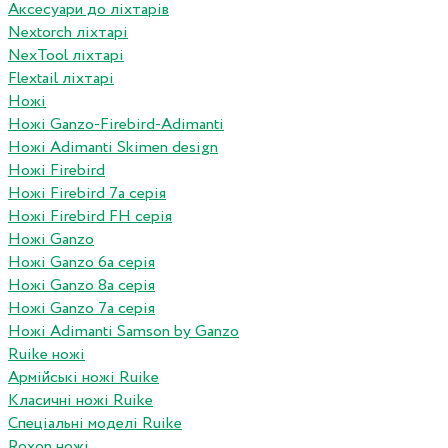
Аксесуари до ліхтарів
Nextorch ліхтарі
NexTool ліхтарі
Flextail ліхтарі
Ножі
Ножі Ganzo-Firebird-Adimanti
Ножі Adimanti Skimen design
Ножі Firebird
Ножі Firebird 7а серія
Ножі Firebird FH серія
Ножі Ganzo
Ножі Ganzo 6а серія
Ножі Ganzo 8а серія
Ножі Ganzo 7а серія
Ножі Adimanti Samson by Ganzo
Ruike ножі
Армійські ножі Ruike
Класичні ножі Ruike
Спеціальні моделі Ruike
Roxon ножi