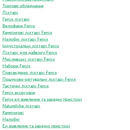
Торгове обладнання
Ліхтарі
Fenix ліхтарі
Велофари Fenix
Кемпінгові ліхтарі Fenix
Налобні ліхтарі Fenix
Індустріальні ліхтарі Fenix
Ліхтарі для дайвінгу Fenix
Мисливські ліхтарі Fenix
Набори Fenix
Повсякденні ліхтарі Fenix
Пошуково-рятувальні ліхтарі Fenix
Тактичні ліхтарі Fenix
Fenix аксесуари
Fenix ел живлення та зарядні пристрої
Naturehike ліхтарі
Кемпінгові
Налобні
Ел живлення та зарядні пристрої