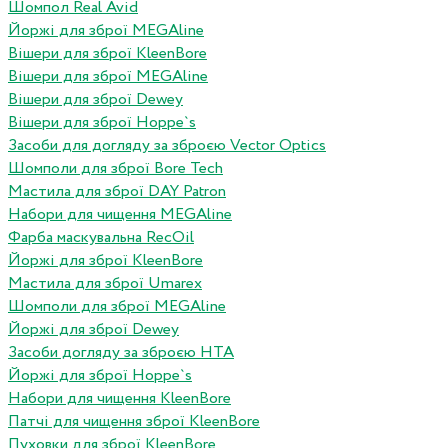
Шомпол Real Avid
Йоржі для зброї MEGAline
Вішери для зброї KleenBore
Вішери для зброї MEGAline
Вішери для зброї Dewey
Вішери для зброї Hoppe`s
Засоби для догляду за зброєю Vector Optics
Шомполи для зброї Bore Tech
Мастила для зброї DAY Patron
Набори для чищення MEGAline
Фарба маскувальна RecOil
Йоржі для зброї KleenBore
Мастила для зброї Umarex
Шомполи для зброї MEGAline
Йоржі для зброї Dewey
Засоби догляду за зброєю HTA
Йоржі для зброї Hoppe`s
Набори для чищення KleenBore
Патчі для чищення зброї KleenBore
Пуховки для зброї KleenBore