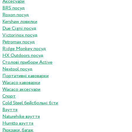
Аксесуари
BRS посуд
Roxon посуд
Kershaw ловилки
Due Cigni посуд
Victorinox посуд
Petromax посуд
Ridge Monkey посуд
HX Outdoors посуд
Столові прибори Active
Nextool посуд
Портативні кавоварки
Wacaco кавоварки
Wacaco аксесуари
Спорт
Cold Steel бейсбольні біти
Взуття
Naturehike взуття
Humtto взуття
Рюкзаки, багаж