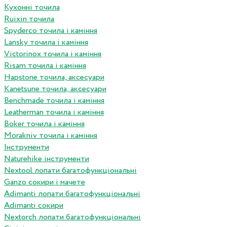
Кухонні точила
Ruixin точила
Spyderco точила і каміння
Lansky точила і каміння
Victorinox точила і каміння
Risam точила і каміння
Hapstone точила, аксесуари
Kanetsune точила, аксесуари
Benchmade точила і каміння
Leatherman точила і каміння
Boker точила і каміння
Morakniv точила і каміння
Інструменти
Naturehike інструменти
Nextool лопати багатофункціональні
Ganzo сокири і мачете
Adimanti лопати багатофункціональні
Adimanti сокири
Nextorch лопати багатофункціональні