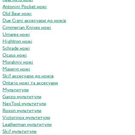
Antonini Pocket ножі
Old Bear ножі
Due Cigni аксесуари до ножів
Cimmerian Knives ножі
Umarex ножі
Hightron ножі
Schrade ножі
Ocaso ножі
Morakniv ножі
Maserin ножі
Skif аксесуари до ножів
Ontario ножі та аксесуари
Мультитули
Ganzo мультитули
NexTool мультитули
Roxon мультитули
Victorinox мультитули
Leatherman мультитули
Skif мультитули