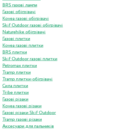
BRS газові лампи
Газові обігрівачі
Kovea газові обігрівачі
Skif Outdoor газові обігрівачі
Naturehike обігрівачі
Газові плитки
Kovea газові плитки
BRS плитки
Skif Outdoor газові плитки
Petromax плитки
Tramp плитки
Tramp плитки-обігрівачі
Сила плитки
Tribe плитки
Газові різаки
Kovea газові різаки
Газові різаки Skif Outdoor
Tramp газові різаки
Аксесуари для пальників