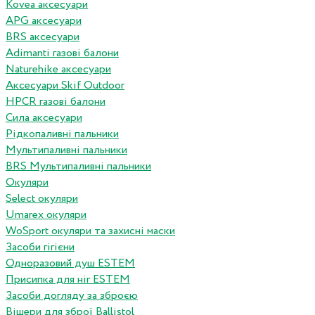
Kovea аксесуари
APG аксесуари
BRS аксесуари
Adimanti газові балони
Naturehike аксесуари
Аксесуари Skif Outdoor
HPCR газові балони
Сила аксесуари
Рідкопаливні пальники
Мультипаливні пальники
BRS Мультипаливні пальники
Окуляри
Select окуляри
Umarex окуляри
WoSport окуляри та захисні маски
Засоби гігієни
Одноразовий душ ESTEM
Присипка для ніг ESTEM
Засоби догляду за зброєю
Вішери для зброї Ballistol