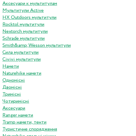
Аксесуари к мультитулам
Мультитули Active
HX Outdoors мультитули
Rocktol мультитули
Nextorch мультитули
Schrade мультитули
Smith&amp;Wesson мультитули
Сила мультитули
Civivi мультитули
Намети
Naturehike намети
Одномісні
Двомісні
Тримісні
Чотиримісні
Аксесуари
Ranger намети
Tramp намети, тенти
Туристичне спорядження