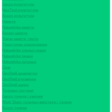
Ganzo мультитули
NexTool мультитули
Roxon мультитули
Намети
Naturehike намети
Ranger намети
Tramp намети, тенти
Туристичне спорядження
Naturehike спальні мішки
Naturehike гамаки
Naturehike матраци
Одяг
DexShell шкарпетки
DexShell рукавички
DexShell шапки
Точильні системи
Ganzo точила і каміння
Work Sharp точильні верстати і точила
Ruixin точила