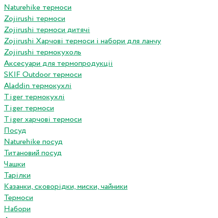
Naturehike термоси
Zojirushi термоси
Zojirushi термоси дитячі
Zojirushi Харчові термоси і набори для ланчу
Zojirushi термокухоль
Аксесуари для термопродукціі
SKIF Outdoor термоси
Aladdin термокухлі
Tiger термокухлі
Tiger термоси
Tiger харчові термоси
Посуд
Naturehike посуд
Титановий посуд
Чашки
Тарілки
Казанки, сковорідки, миски, чайники
Термоси
Набори