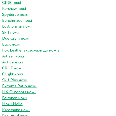
CJRB ножі
Kershaw ножі
Spyderco ножі
Benchmade ножі
Leatherman ножі
Skif ножі
Due Cigni ножі
Buck ножі
Fox Leather аксесуари до ножів
Artisan ножі
Active ножі
CRKT ножі
Olight ножі
Skif Plus ножі
Extrema Ratio ножі
HX Outdoors ножі
Peltonen ножі
Ножі Helle
Kanetsune ножі
Real Avid ножі