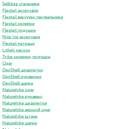
Selkbag спальники
Flextail аксесуари
Flextail вакуумні пакувальники
Flextail килимки
Flextail подушки
Nite Ize аксесуари
Flextail матраци
Litheli насоси
Tribe килимки, подушки
Одяг
DexShell шкарпетки
DexShell рукавички
DexShell шапки
Naturehike одяг
Naturehike рукавиці
Naturehike шкарпетки
Naturehike верхній одяг
Naturehike штани
Naturehike шапки