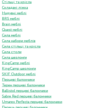
Стільці та крісла
Складані ліжка
Надувні меблі
BRS меблі
Brain меблі
Quest меблі
Сила меблі
Сила набори меблів
Сила стільці та крісла
Сила столи
Сила шезлонги
KingCamp меблі
KingCamp шезлонги
SKIF Outdoor меблі
Перцеві балончики
Терен перцеві балончики
Ballistol перцеві балончики
Sabre Red перцеві балончики
Umarex Perfecta перцеві балончики
Перець перцеві балончики