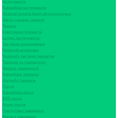
Інструменти
Naturehike інструменти
Nextool лопати багатофункціональні
Ganzo сокири і мачете
Техніка
Електроінструменти
Садові інструменти
Тактичне спорядження
Nextorch аксесуари
Nextorch тактичні перчатки
Термоси та термокухлі
Wacaco термокухлі
Naturehike термоси
Zojirushi термоси
Посуд
Naturehike посуд
BRS посуд
Roxon посуд
Портативні кавоварки
Wacaco кавоварки