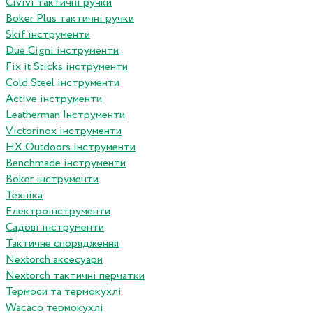
Сivivi тактичні ручки
Boker Plus тактичні ручки
Skif інструменти
Due Cigni інструменти
Fix it Sticks інструменти
Сold Steel інструменти
Active інструменти
Leatherman Інструменти
Victorinox інструменти
HX Outdoors інструменти
Benchmade інструменти
Boker інструменти
Техніка
Електроінструменти
Садові інструменти
Тактичне спорядження
Nextorch аксесуари
Nextorch тактичні перчатки
Термоси та термокухлі
Wacaco термокухлі