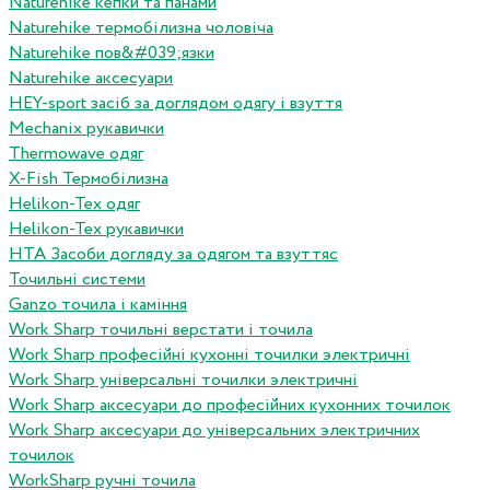
Naturehike кепки та панами
Naturehike термобілизна чоловіча
Naturehike пов&#039;язки
Naturehike аксесуари
HEY-sport засіб за доглядом одягу і взуття
Mechanix рукавички
Thermowave одяг
X-Fish Термобілизна
Helikon-Tex одяг
Helikon-Tex рукавички
HTA Засоби догляду за одягом та взуттяс
Точильні системи
Ganzo точила і каміння
Work Sharp точильні верстати і точила
Work Sharp професiйнi кухоннi точилки электричнi
Work Sharp унiверсальнi точилки электричнi
Work Sharp аксесуари до професiйних кухонних точилок
Work Sharp аксесуари до унiверсальних электричних
точилок
WorkSharp ручні точила