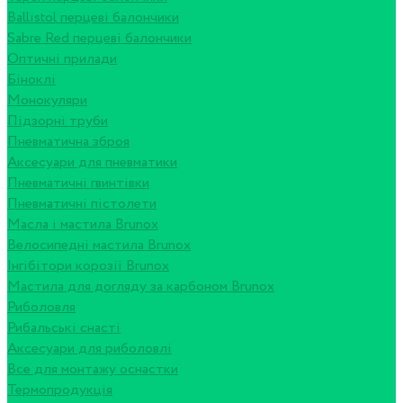
Ballistol перцеві балончики
Sabre Red перцеві балончики
Оптичні прилади
Біноклі
Монокуляри
Підзорні труби
Пневматична зброя
Аксесуари для пневматики
Пневматичні гвинтівки
Пневматичні пістолети
Масла і мастила Brunox
Велосипедні мастила Brunox
Інгібітори корозії Brunox
Мастила для догляду за карбоном Brunox
Риболовля
Рибальські снасті
Аксесуари для риболовлі
Все для монтажу оснастки
Термопродукція