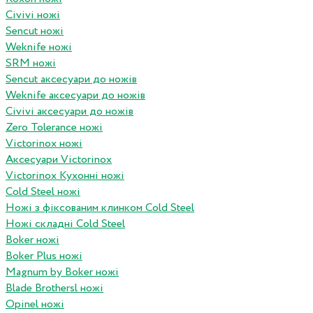
Civivi ножі
Sencut ножі
Weknife ножі
SRM ножі
Sencut аксесуари до ножів
Weknife аксесуари до ножів
Civivi аксесуари до ножів
Zero Tolerance ножі
Victorinox ножі
Аксесуари Victorinox
Victorinox Кухонні ножі
Cold Steel ножі
Ножі з фіксованим клинком Cold Steel
Ножі складні Cold Steel
Boker ножі
Boker Plus ножі
Magnum by Boker ножі
Blade Brothersl ножі
Opinel ножі