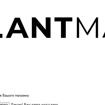
 Вашого магазину
Дякую! Ваш запит надіслано.
вінка