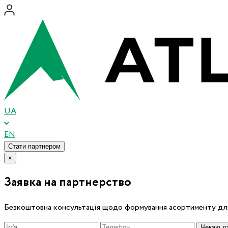
UA
EN
Стати партнером
×
Заявка на партнерство
Безкоштовна консультація щодо формування асортименту для
Чекаю дз