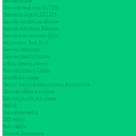
Засоби гігієни
Одноразовий душ ESTEM
Присипка для ніг ESTEM
Засоби догляду за зброєю
Вішери для зброї Ballistol
Засоби для чищення зброї
Інструмент Real Avid
Зарядні пристрої
Сонячні панелі Houny
Litheli сонячні панелі
Зарядні станції Litheli
Засоби від комах
Flextail багатофункціональні фумігатори
Сольова зброя від комах
Extravel засоби від комах
Меблі
Naturehike меблі
BRS меблі
Brain меблі
Перцеві балончики