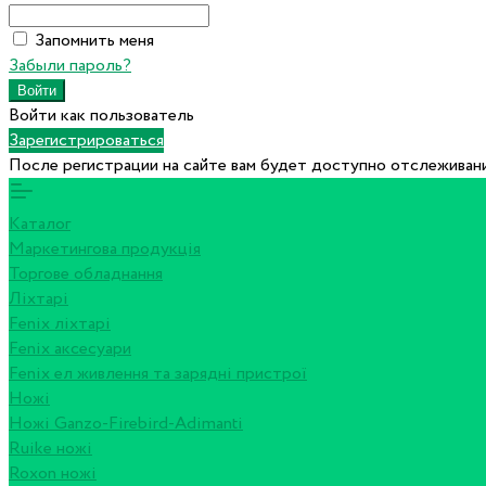
Запомнить меня
Забыли пароль?
Войти как пользователь
Зарегистрироваться
После регистрации на сайте вам будет доступно отслеживани
Каталог
Маркетингова продукція
Торгове обладнання
Ліхтарі
Fenix ліхтарі
Fenix аксесуари
Fenix ел живлення та зарядні пристрої
Ножі
Ножі Ganzo-Firebird-Adimanti
Ruike ножі
Roxon ножi