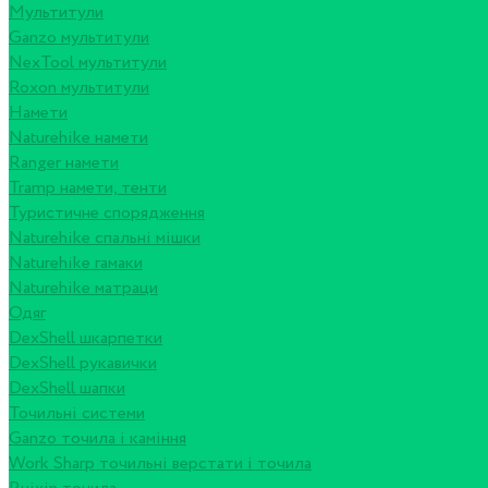
Мультитули
Ganzo мультитули
NexTool мультитули
Roxon мультитули
Намети
Naturehike намети
Ranger намети
Tramp намети, тенти
Туристичне спорядження
Naturehike спальні мішки
Naturehike гамаки
Naturehike матраци
Одяг
DexShell шкарпетки
DexShell рукавички
DexShell шапки
Точильні системи
Ganzo точила і каміння
Work Sharp точильні верстати і точила