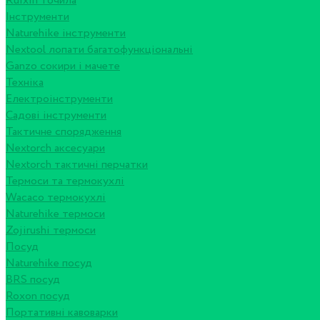
Ruixin точила
Інструменти
Naturehike інструменти
Nextool лопати багатофункціональні
Ganzo сокири і мачете
Техніка
Електроінструменти
Садові інструменти
Тактичне спорядження
Nextorch аксесуари
Nextorch тактичні перчатки
Термоси та термокухлі
Wacaco термокухлі
Naturehike термоси
Zojirushi термоси
Посуд
Naturehike посуд
BRS посуд
Roxon посуд
Портативні кавоварки