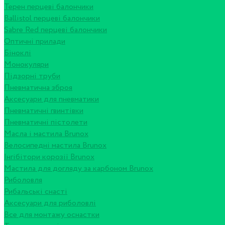
Терен перцеві балончики
Ballistol перцеві балончики
Sabre Red перцеві балончики
Оптичні прилади
Біноклі
Монокуляри
Підзорні труби
Пневматична зброя
Аксесуари для пневматики
Пневматичні гвинтівки
Пневматичні пістолети
Масла і мастила Brunox
Велосипедні мастила Brunox
Інгібітори корозії Brunox
Мастила для догляду за карбоном Brunox
Риболовля
Рибальські снасті
Аксесуари для риболовлі
Все для монтажу оснастки