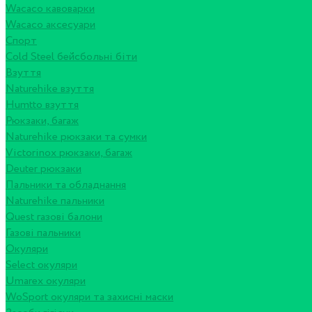
Wacaco кавоварки
Wacaco аксесуари
Спорт
Cold Steel бейсбольні біти
Взуття
Naturehike взуття
Humtto взуття
Рюкзаки, багаж
Naturehike рюкзаки та сумки
Victorinox рюкзаки, багаж
Deuter рюкзаки
Пальники та обладнання
Naturehike пальники
Quest газові балони
Газові пальники
Окуляри
Select окуляри
Umarex окуляри
WoSport окуляри та захисні маски