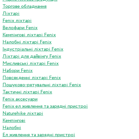
Торгове обладнання
Ліхтарі
Fenix ліхтарі
Велофари Fenix
Кемпінгові ліхтарі Fenix
Налобні ліхтарі Fenix
Індустріальні ліхтарі Fenix
Ліхтарі для дайвінгу Fenix
Мисливські ліхтарі Fenix
Набори Fenix
Повсякденні ліхтарі Fenix
Пошуково-рятувальні ліхтарі Fenix
Тактичні ліхтарі Fenix
Fenix аксесуари
Fenix ел живлення та зарядні пристрої
Naturehike ліхтарі
Кемпінгові
Налобні
Ел живлення та зарядні пристрої