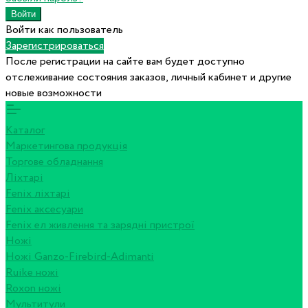
Войти как пользователь
Зарегистрироваться
После регистрации на сайте вам будет доступно
отслеживание состояния заказов, личный кабинет и другие
новые возможности
Каталог
Маркетингова продукція
Торгове обладнання
Ліхтарі
Fenix ліхтарі
Fenix аксесуари
Fenix ел живлення та зарядні пристрої
Ножі
Ножі Ganzo-Firebird-Adimanti
Ruike ножі
Roxon ножi
Мультитули