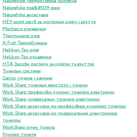
Naturehike термобілизна чоловіча
Naturehike пов&#039;язки
Naturehike аксесуари
HEY-sport засіб за доглядом одягу і взуття
Mechanix рукавички
Thermowave одяг
X-Fish Термобілизна
Helikon-Tex одяг
Helikon-Tex рукавички
HTA Засоби догляду за одягом та взуттяс
Точильні системи
Ganzo точила і каміння
Work Sharp точильні верстати і точила
Work Sharp професiйнi кухоннi точилки электричнi
Work Sharp унiверсальнi точилки электричнi
Work Sharp аксесуари до професiйних кухонних точилок
Work Sharp аксесуари до унiверсальних электричних
точилок
WorkSharp ручні точила
Кухонні точила