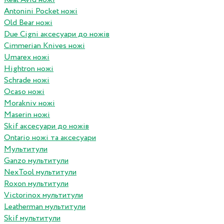
Antonini Pocket ножі
Old Bear ножі
Due Cigni аксесуари до ножів
Cimmerian Knives ножі
Umarex ножі
Hightron ножі
Schrade ножі
Ocaso ножі
Morakniv ножі
Maserin ножі
Skif аксесуари до ножів
Ontario ножі та аксесуари
Мультитули
Ganzo мультитули
NexTool мультитули
Roxon мультитули
Victorinox мультитули
Leatherman мультитули
Skif мультитули