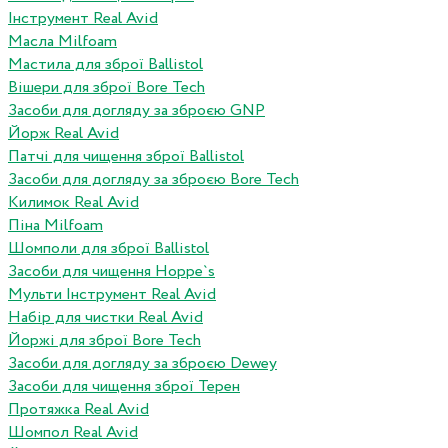
Інструмент Real Avid
Масла Milfoam
Мастила для зброї Ballistol
Вішери для зброї Bore Tech
Засоби для догляду за зброєю GNP
Йорж Real Avid
Патчі для чищення зброї Ballistol
Засоби для догляду за зброєю Bore Tech
Килимок Real Avid
Піна Milfoam
Шомполи для зброї Ballistol
Засоби для чищення Hoppe`s
Мульти Інструмент Real Avid
Набір для чистки Real Avid
Йоржі для зброї Bore Tech
Засоби для догляду за зброєю Dewey
Засоби для чищення зброї Терен
Протяжка Real Avid
Шомпол Real Avid