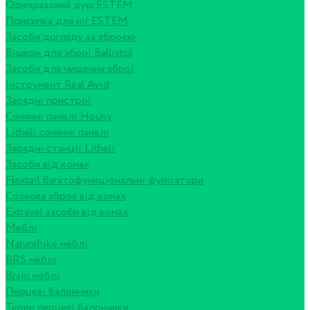
Одноразовий душ ESTEM
Присипка для ніг ESTEM
Засоби догляду за зброєю
Вішери для зброї Ballistol
Засоби для чищення зброї
Інструмент Real Avid
Зарядні пристрої
Сонячні панелі Houny
Litheli сонячні панелі
Зарядні станції Litheli
Засоби від комах
Flextail багатофункціональні фумігатори
Сольова зброя від комах
Extravel засоби від комах
Меблі
Naturehike меблі
BRS меблі
Brain меблі
Перцеві балончики
Терен перцеві балончики