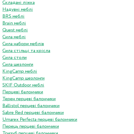
Складані ліжка
Надувні меблі
BRS меблі
Brain меблі
Quest меблі
Сила меблі
Сила набори меблів
Сила стільці та крісла
Сила столи
Сила шезлонги
KingCamp меблі
KingCamp шезлонги
SKIF Outdoor меблі
Перцеві балончики
Терен перцеві балончики
Ballistol перцеві балончики
Sabre Red перцеві балончики
Umarex Perfecta перцеві балончики
Перець перцеві балончики
Тризуб перцеві балончики