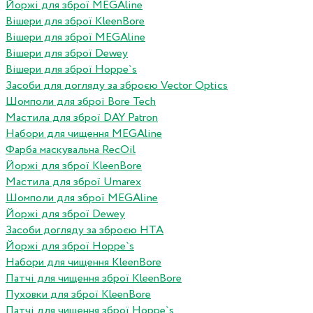
Йоржі для зброї MEGAline
Вішери для зброї KleenBore
Вішери для зброї MEGAline
Вішери для зброї Dewey
Вішери для зброї Hoppe`s
Засоби для догляду за зброєю Vector Optics
Шомполи для зброї Bore Tech
Мастила для зброї DAY Patron
Набори для чищення MEGAline
Фарба маскувальна RecOil
Йоржі для зброї KleenBore
Мастила для зброї Umarex
Шомполи для зброї MEGAline
Йоржі для зброї Dewey
Засоби догляду за зброєю HTA
Йоржі для зброї Hoppe`s
Набори для чищення KleenBore
Патчі для чищення зброї KleenBore
Пуховки для зброї KleenBore
Патчі для чищення зброї Hoppe`s