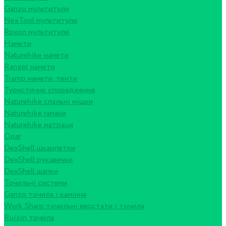
Ganzo мультитули
NexTool мультитули
Roxon мультитули
Намети
Naturehike намети
Ranger намети
Tramp намети, тенти
Туристичне спорядження
Naturehike спальні мішки
Naturehike гамаки
Naturehike матраци
Одяг
DexShell шкарпетки
DexShell рукавички
DexShell шапки
Точильні системи
Ganzo точила і каміння
Work Sharp точильні верстати і точила
Ruixin точила