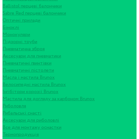
Ballistol перцеві балончики
Sabre Red перцеві балончики
Оптичні прилади
Біноклі
Монокуляри
Підзорні труби
Пневматична зброя
Аксесуари для пневматики
Пневматичні гвинтівки
Пневматичні пістолети
Масла і мастила Brunox
Велосипедні мастила Brunox
Інгібітори корозії Brunox
Мастила для догляду за карбоном Brunox
Риболовля
Рибальські снасті
Аксесуари для риболовлі
Все для монтажу оснастки
Термопродукція