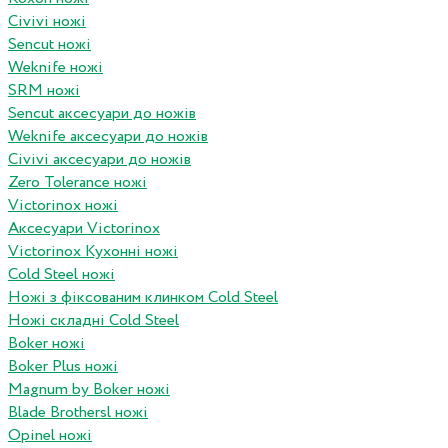
Civivi ножі
Sencut ножі
Weknife ножі
SRM ножі
Sencut аксесуари до ножів
Weknife аксесуари до ножів
Civivi аксесуари до ножів
Zero Tolerance ножі
Victorinox ножі
Аксесуари Victorinox
Victorinox Кухонні ножі
Cold Steel ножі
Ножі з фіксованим клинком Cold Steel
Ножі складні Cold Steel
Boker ножі
Boker Plus ножі
Magnum by Boker ножі
Blade Brothersl ножі
Opinel ножі