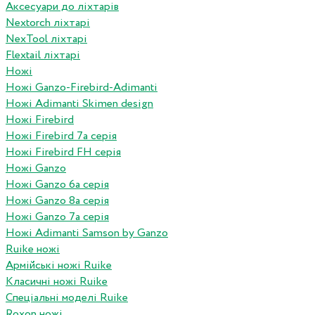
Аксесуари до ліхтарів
Nextorch ліхтарі
NexTool ліхтарі
Flextail ліхтарі
Ножі
Ножі Ganzo-Firebird-Adimanti
Ножі Adimanti Skimen design
Ножі Firebird
Ножі Firebird 7а серія
Ножі Firebird FH серія
Ножі Ganzo
Ножі Ganzo 6а серія
Ножі Ganzo 8а серія
Ножі Ganzo 7а серія
Ножі Adimanti Samson by Ganzo
Ruike ножі
Армійські ножі Ruike
Класичні ножі Ruike
Спеціальні моделі Ruike
Roxon ножi