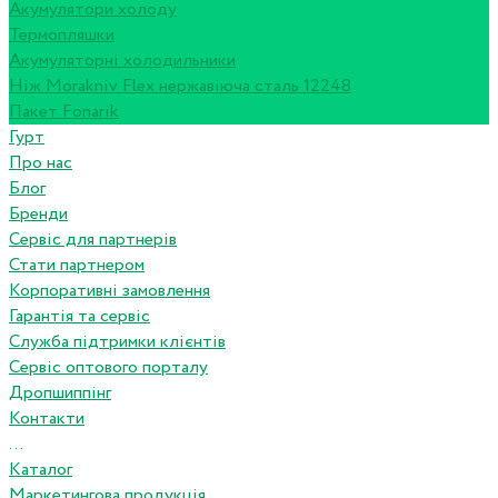
Акумулятори холоду
Термопляшки
Акумуляторні холодильники
Ніж Morakniv Flex нержавіюча сталь 12248
Пакет Fonarik
Гурт
Про нас
Блог
Бренди
Сервіс для партнерів
Стати партнером
Корпоративні замовлення
Гарантія та сервіс
Служба підтримки клієнтів
Сервіс оптового порталу
Дропшиппінг
Контакти
...
Каталог
Маркетингова продукція