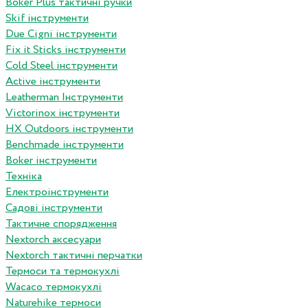
Boker Plus тактичні ручки
Skif інструменти
Due Cigni інструменти
Fix it Sticks інструменти
Сold Steel інструменти
Active інструменти
Leatherman Інструменти
Victorinox інструменти
HX Outdoors інструменти
Benchmade інструменти
Boker інструменти
Техніка
Електроінструменти
Садові інструменти
Тактичне спорядження
Nextorch аксесуари
Nextorch тактичні перчатки
Термоси та термокухлі
Wacaco термокухлі
Naturehike термоси