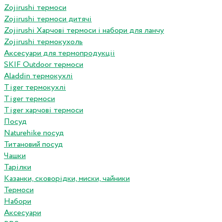
Zojirushi термоси
Zojirushi термоси дитячі
Zojirushi Харчові термоси і набори для ланчу
Zojirushi термокухоль
Аксесуари для термопродукціі
SKIF Outdoor термоси
Aladdin термокухлі
Tiger термокухлі
Tiger термоси
Tiger харчові термоси
Посуд
Naturehike посуд
Титановий посуд
Чашки
Тарілки
Казанки, сковорідки, миски, чайники
Термоси
Набори
Аксесуари