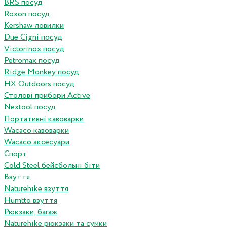
BRS посуд
Roxon посуд
Kershaw ловилки
Due Cigni посуд
Victorinox посуд
Petromax посуд
Ridge Monkey посуд
HX Outdoors посуд
Столові прибори Active
Nextool посуд
Портативні кавоварки
Wacaco кавоварки
Wacaco аксесуари
Спорт
Cold Steel бейсбольні біти
Взуття
Naturehike взуття
Humtto взуття
Рюкзаки, багаж
Naturehike рюкзаки та сумки