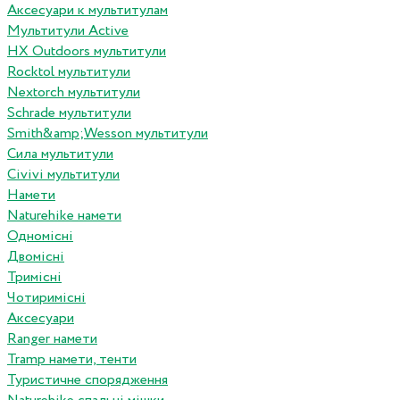
Аксесуари к мультитулам
Мультитули Active
HX Outdoors мультитули
Rocktol мультитули
Nextorch мультитули
Schrade мультитули
Smith&amp;Wesson мультитули
Сила мультитули
Civivi мультитули
Намети
Naturehike намети
Одномісні
Двомісні
Тримісні
Чотиримісні
Аксесуари
Ranger намети
Tramp намети, тенти
Туристичне спорядження