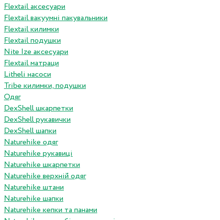
Flextail аксесуари
Flextail вакуумні пакувальники
Flextail килимки
Flextail подушки
Nite Ize аксесуари
Flextail матраци
Litheli насоси
Tribe килимки, подушки
Одяг
DexShell шкарпетки
DexShell рукавички
DexShell шапки
Naturehike одяг
Naturehike рукавиці
Naturehike шкарпетки
Naturehike верхній одяг
Naturehike штани
Naturehike шапки
Naturehike кепки та панами