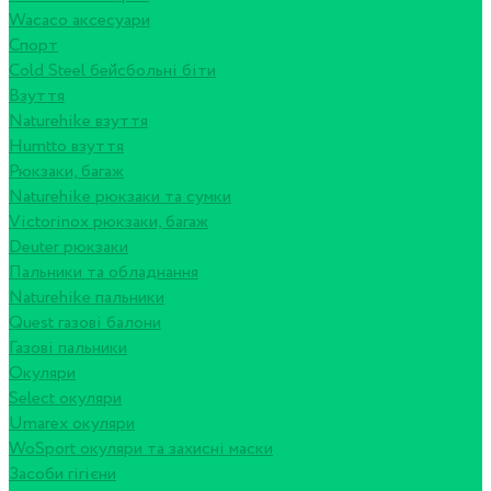
Wacaco аксесуари
Спорт
Cold Steel бейсбольні біти
Взуття
Naturehike взуття
Humtto взуття
Рюкзаки, багаж
Naturehike рюкзаки та сумки
Victorinox рюкзаки, багаж
Deuter рюкзаки
Пальники та обладнання
Naturehike пальники
Quest газові балони
Газові пальники
Окуляри
Select окуляри
Umarex окуляри
WoSport окуляри та захисні маски
Засоби гігієни