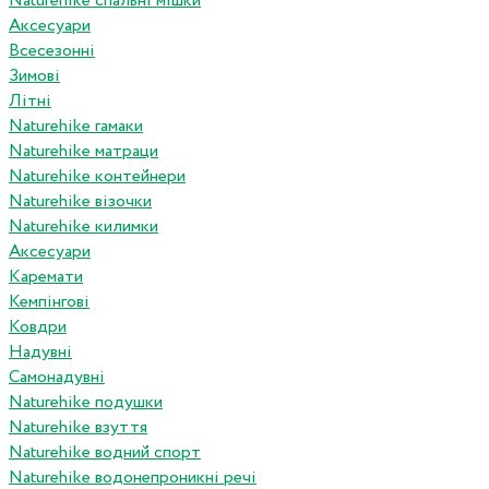
Naturehike спальні мішки
Аксесуари
Всесезонні
Зимові
Літні
Naturehike гамаки
Naturehike матраци
Naturehike контейнери
Naturehike візочки
Naturehike килимки
Аксесуари
Каремати
Кемпінгові
Ковдри
Надувні
Самонадувні
Naturehike подушки
Naturehike взуття
Naturehike водний спорт
Naturehike водонепроникні речі