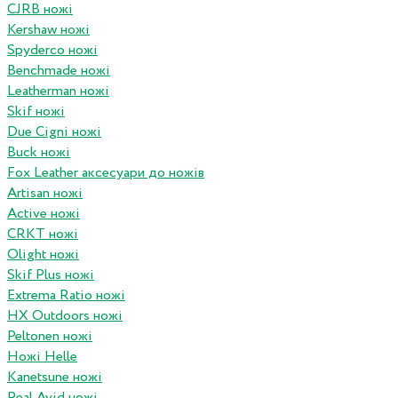
CJRB ножі
Kershaw ножі
Spyderco ножі
Benchmade ножі
Leatherman ножі
Skif ножі
Due Cigni ножі
Buck ножі
Fox Leather аксесуари до ножів
Artisan ножі
Active ножі
CRKT ножі
Olight ножі
Skif Plus ножі
Extrema Ratio ножі
HX Outdoors ножі
Peltonen ножі
Ножі Helle
Kanetsune ножі
Real Avid ножі