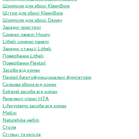
Шомполи для зброї KleenBore
Щітки для зброї KleenBore
Шомполи для зброї Dewey
Зарядні пристрої
Сонячні панелі Houny
Litheli сонячні панелі
Зарядні станції Litheli
Повербанки Litheli
Повербанки Flextail
Засоби від комах
Flextail багатофункціональні фумігатори
Сольова зброя від комах
Extravel засоби від комах
Репелент-спреї HTA
Lifesystems засоби від комах
Меблі
Naturehike меблі
Столи
Стільці та крісла