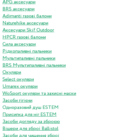
APG аксесуари
BRS аксесуари
Adimanti газові балони
Naturehike аксесуари
Аксесуари Skif Outdoor
HPCR газові балони
Сила аксесуари
Рідкопаливні пальники
Мультипаливні пальники
BRS Мультипаливні пальники
Окуляри
Select окуляри
Umarex окуляри
WoSport окуляри та захисні маски
Засоби гігієни
Одноразовий душ ESTEM
Присипка для ніг ESTEM
Засоби догляду за зброєю
Вішери для зброї Ballistol
Засоби для чищення зброї