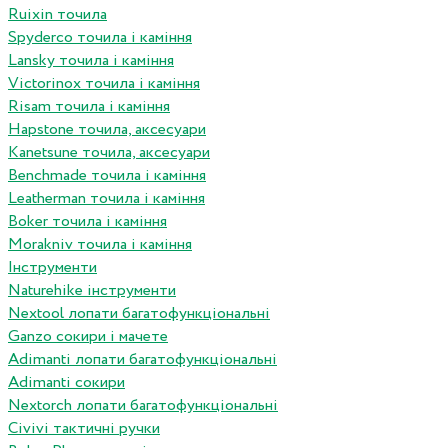
Ruixin точила
Spyderco точила і каміння
Lansky точила і каміння
Victorinox точила і каміння
Risam точила і каміння
Hapstone точила, аксесуари
Kanetsune точила, аксесуари
Benchmade точила і каміння
Leatherman точила і каміння
Boker точила і каміння
Morakniv точила і каміння
Інструменти
Naturehike інструменти
Nextool лопати багатофункціональні
Ganzo сокири і мачете
Adimanti лопати багатофункціональні
Adimanti сокири
Nextorch лопати багатофункціональні
Сivivi тактичні ручки