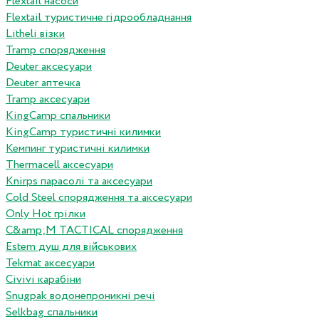
Flextail насоси
Flextail туристичне гідрообладнання
Litheli візки
Tramp спорядження
Deuter аксесуари
Deuter аптечка
Tramp аксесуари
KingCamp спальники
KingCamp туристичні килимки
Кемпинг туристичні килимки
Thermacell аксесуари
Knirps парасолі та аксесуари
Cold Steel спорядження та аксесуари
Only Hot грілки
C&amp;M TACTICAL спорядження
Estem душ для військових
Tekmat аксесуари
Сivivi карабіни
Snugpak водонепроникні речі
Selkbag спальники