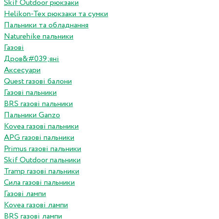
Skif Outdoor рюкзаки
Helikon-Tex рюкзаки та сумки
Пальники та обладнання
Naturehike пальники
Газові
Дров&#039;яні
Аксесуари
Quest газові балони
Газові пальники
BRS газові пальники
Пальники Ganzo
Kovea газові пальники
APG газові пальники
Primus газові пальники
Skif Outdoor пальники
Tramp газові пальники
Сила газові пальники
Газові лампи
Kovea газові лампи
BRS газові лампи