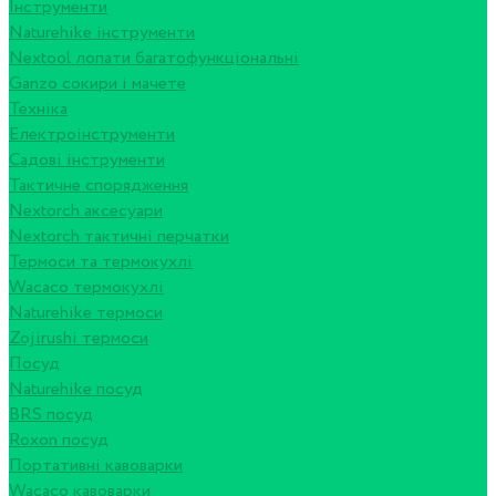
Інструменти
Naturehike інструменти
Nextool лопати багатофункціональні
Ganzo сокири і мачете
Техніка
Електроінструменти
Садові інструменти
Тактичне спорядження
Nextorch аксесуари
Nextorch тактичні перчатки
Термоси та термокухлі
Wacaco термокухлі
Naturehike термоси
Zojirushi термоси
Посуд
Naturehike посуд
BRS посуд
Roxon посуд
Портативні кавоварки
Wacaco кавоварки