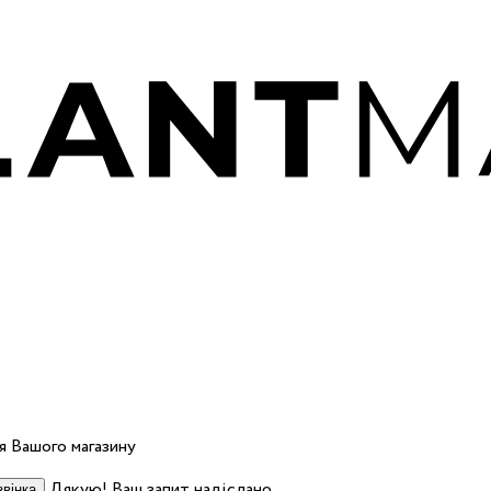
 Вашого магазину
Дякую! Ваш запит надіслано.
вінка