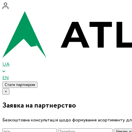
UA
EN
Стати партнером
×
Заявка на партнерство
Безкоштовна консультація щодо формування асортименту для
Чекаю дз