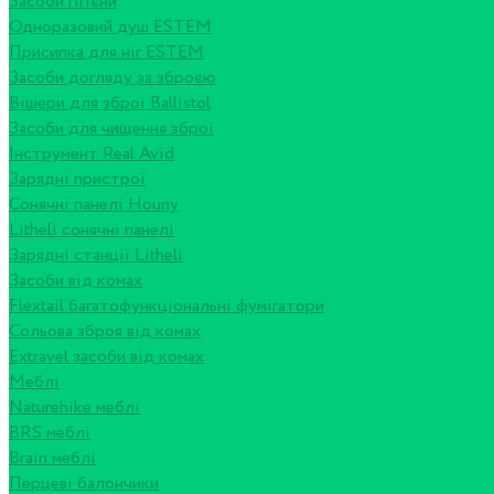
Засоби гігієни
Одноразовий душ ESTEM
Присипка для ніг ESTEM
Засоби догляду за зброєю
Вішери для зброї Ballistol
Засоби для чищення зброї
Інструмент Real Avid
Зарядні пристрої
Сонячні панелі Houny
Litheli сонячні панелі
Зарядні станції Litheli
Засоби від комах
Flextail багатофункціональні фумігатори
Сольова зброя від комах
Extravel засоби від комах
Меблі
Naturehike меблі
BRS меблі
Brain меблі
Перцеві балончики