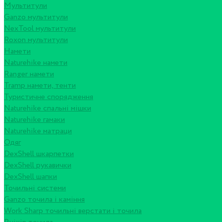
Мультитули
Ganzo мультитули
NexTool мультитули
Roxon мультитули
Намети
Naturehike намети
Ranger намети
Tramp намети, тенти
Туристичне спорядження
Naturehike спальні мішки
Naturehike гамаки
Naturehike матраци
Одяг
DexShell шкарпетки
DexShell рукавички
DexShell шапки
Точильні системи
Ganzo точила і каміння
Work Sharp точильні верстати і точила