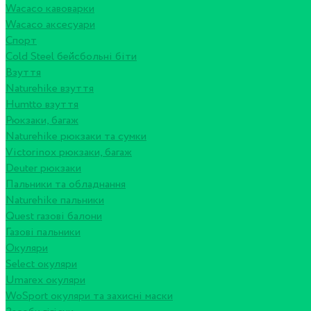
Wacaco кавоварки
Wacaco аксесуари
Спорт
Cold Steel бейсбольні біти
Взуття
Naturehike взуття
Humtto взуття
Рюкзаки, багаж
Naturehike рюкзаки та сумки
Victorinox рюкзаки, багаж
Deuter рюкзаки
Пальники та обладнання
Naturehike пальники
Quest газові балони
Газові пальники
Окуляри
Select окуляри
Umarex окуляри
WoSport окуляри та захисні маски