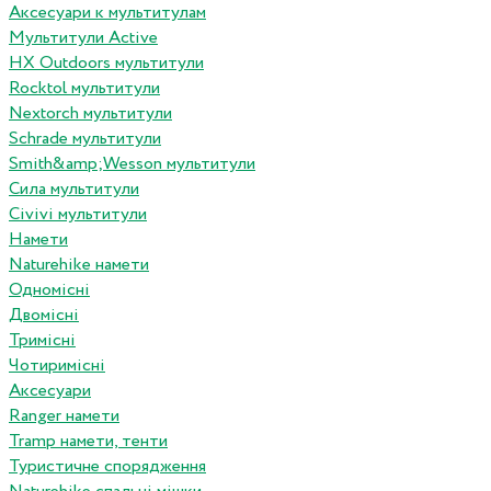
Аксесуари к мультитулам
Мультитули Active
HX Outdoors мультитули
Rocktol мультитули
Nextorch мультитули
Schrade мультитули
Smith&amp;Wesson мультитули
Сила мультитули
Civivi мультитули
Намети
Naturehike намети
Одномісні
Двомісні
Тримісні
Чотиримісні
Аксесуари
Ranger намети
Tramp намети, тенти
Туристичне спорядження