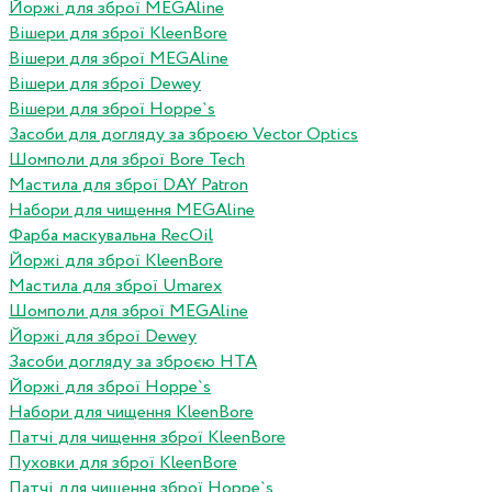
Йоржі для зброї MEGAline
Вішери для зброї KleenBore
Вішери для зброї MEGAline
Вішери для зброї Dewey
Вішери для зброї Hoppe`s
Засоби для догляду за зброєю Vector Optics
Шомполи для зброї Bore Tech
Мастила для зброї DAY Patron
Набори для чищення MEGAline
Фарба маскувальна RecOil
Йоржі для зброї KleenBore
Мастила для зброї Umarex
Шомполи для зброї MEGAline
Йоржі для зброї Dewey
Засоби догляду за зброєю HTA
Йоржі для зброї Hoppe`s
Набори для чищення KleenBore
Патчі для чищення зброї KleenBore
Пуховки для зброї KleenBore
Патчі для чищення зброї Hoppe`s