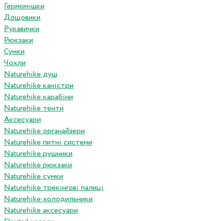
Гермомішки
Дощовики
Рукавички
Рюкзаки
Сумки
Чохли
Naturehike душ
Naturehike каністри
Naturehike карабіни
Naturehike тенти
Аксесуари
Naturehike органайзери
Naturehike питні системи
Naturehike рушники
Naturehike рюкзаки
Naturehike сумки
Naturehike трекінгові палиці
Naturehike холодильники
Naturehike аксесуари