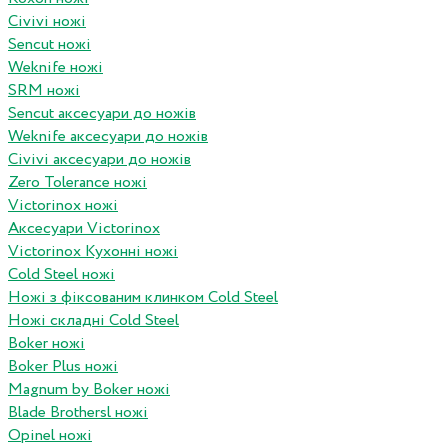
Civivi ножі
Sencut ножі
Weknife ножі
SRM ножі
Sencut аксесуари до ножів
Weknife аксесуари до ножів
Civivi аксесуари до ножів
Zero Tolerance ножі
Victorinox ножі
Аксесуари Victorinox
Victorinox Кухонні ножі
Cold Steel ножі
Ножі з фіксованим клинком Cold Steel
Ножі складні Cold Steel
Boker ножі
Boker Plus ножі
Magnum by Boker ножі
Blade Brothersl ножі
Opinel ножі