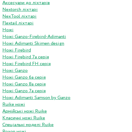
Аксесуари до ліхтарів
Nextorch ліхтарі
NexTool ліхтарі
Flextail ліхтарі
Ножі
Ножі Ganzo-Firebird-Adimanti
Ножі Adimanti Skimen design
Ножі Firebird
Ножі Firebird 7а серія
Ножі Firebird FH серія
Ножі Ganzo
Ножі Ganzo 6а серія
Ножі Ganzo 8а серія
Ножі Ganzo 7а серія
Ножі Adimanti Samson by Ganzo
Ruike ножі
Армійські ножі Ruike
Класичні ножі Ruike
Спеціальні моделі Ruike
Roxon ножi