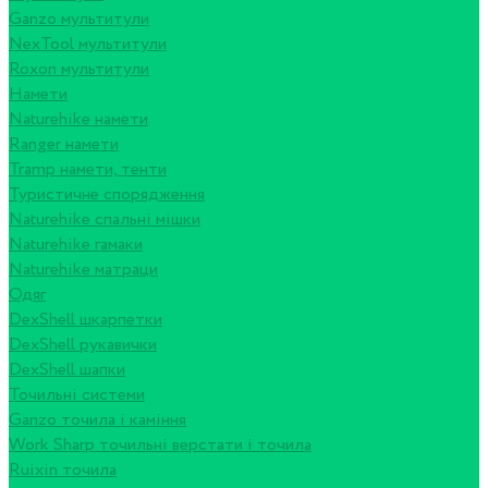
Ganzo мультитули
NexTool мультитули
Roxon мультитули
Намети
Naturehike намети
Ranger намети
Tramp намети, тенти
Туристичне спорядження
Naturehike спальні мішки
Naturehike гамаки
Naturehike матраци
Одяг
DexShell шкарпетки
DexShell рукавички
DexShell шапки
Точильні системи
Ganzo точила і каміння
Work Sharp точильні верстати і точила
Ruixin точила