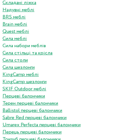
Складані ліжка
Надувні меблі
BRS меблі
Brain меблі
Quest меблі
Сила меблі
Сила набори меблів
Сила стільці та крісла
Сила столи
Сила шезлонги
KingCamp меблі
KingCamp шезлонги
SKIF Outdoor меблі
Перцеві балончики
Терен перцеві балончики
Ballistol перцеві балончики
Sabre Red перцеві балончики
Umarex Perfecta перцеві балончики
Перець перцеві балончики
Тризуб перцеві балончики