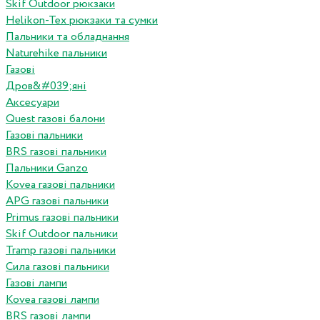
Skif Outdoor рюкзаки
Helikon-Tex рюкзаки та сумки
Пальники та обладнання
Naturehike пальники
Газові
Дров&#039;яні
Аксесуари
Quest газові балони
Газові пальники
BRS газові пальники
Пальники Ganzo
Kovea газові пальники
APG газові пальники
Primus газові пальники
Skif Outdoor пальники
Tramp газові пальники
Сила газові пальники
Газові лампи
Kovea газові лампи
BRS газові лампи