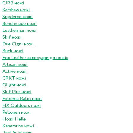
CJRB ножі
Kershaw ножі
Spyderco ножі
Benchmade ножі
Leatherman ножі
Skif ножі
Due Cigni ножі
Buck ножі
Fox Leather аксесуари до ножів
Artisan ножі
Active ножі
CRKT ножі
Olight ножі
Skif Plus ножі
Extrema Ratio ножі
HX Outdoors ножі
Peltonen ножі
Ножі Helle
Kanetsune ножі
Real Avid ножі