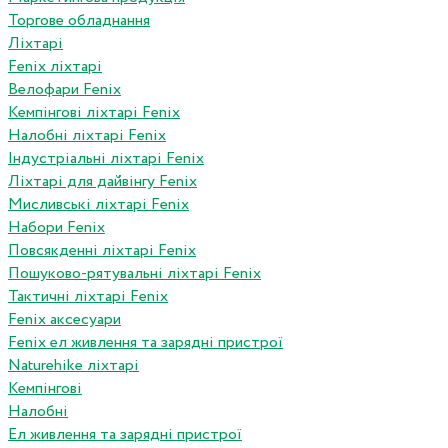
Торгове обладнання
Ліхтарі
Fenix ліхтарі
Велофари Fenix
Кемпінгові ліхтарі Fenix
Налобні ліхтарі Fenix
Індустріальні ліхтарі Fenix
Ліхтарі для дайвінгу Fenix
Мисливські ліхтарі Fenix
Набори Fenix
Повсякденні ліхтарі Fenix
Пошуково-рятувальні ліхтарі Fenix
Тактичні ліхтарі Fenix
Fenix аксесуари
Fenix ел живлення та зарядні пристрої
Naturehike ліхтарі
Кемпінгові
Налобні
Ел живлення та зарядні пристрої