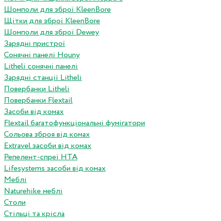
Шомполи для зброї KleenBore
Щітки для зброї KleenBore
Шомполи для зброї Dewey
Зарядні пристрої
Сонячні панелі Houny
Litheli сонячні панелі
Зарядні станції Litheli
Повербанки Litheli
Повербанки Flextail
Засоби від комах
Flextail багатофункціональні фумігатори
Сольова зброя від комах
Extravel засоби від комах
Репелент-спреї HTA
Lifesystems засоби від комах
Меблі
Naturehike меблі
Столи
Стільці та крісла