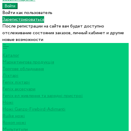
Войти как пользователь
Зарегистрироваться
После регистрации на сайте вам будет доступно
отслеживание состояния заказов, личный кабинет и другие
новые возможности
Каталог
Маркетингова продукція
Торгове обладнання
Ліхтарі
Fenix ліхтарі
Fenix аксесуари
Fenix ел живлення та зарядні пристрої
Ножі
Ножі Ganzo-Firebird-Adimanti
Ruike ножі
Roxon ножi
Мультитули