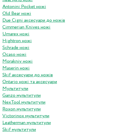
Antonini Pocket ножі
Old Bear ножі
Due Cigni аксесуари до ножів
Cimmerian Knives ножі
Umarex ножі
Hightron ножі
Schrade ножі
Ocaso ножі
Morakniv ножі
Maserin ножі
Skif аксесуари до ножів
Ontario ножі та аксесуари
Мультитули
Ganzo мультитули
NexTool мультитули
Roxon мультитули
Victorinox мультитули
Leatherman мультитули
Skif мультитули