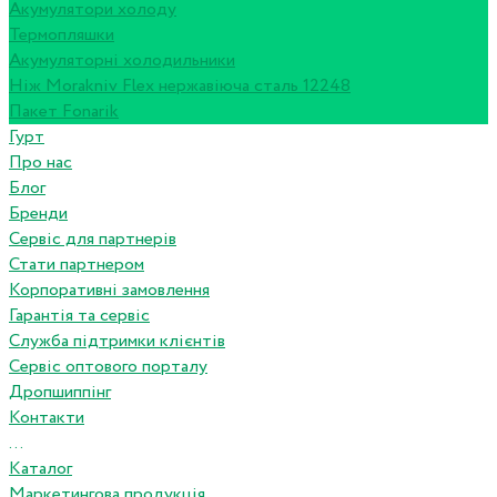
Акумулятори холоду
Термопляшки
Акумуляторні холодильники
Ніж Morakniv Flex нержавіюча сталь 12248
Пакет Fonarik
Гурт
Про нас
Блог
Бренди
Сервіс для партнерів
Стати партнером
Корпоративні замовлення
Гарантія та сервіс
Служба підтримки клієнтів
Сервіс оптового порталу
Дропшиппінг
Контакти
...
Каталог
Маркетингова продукція