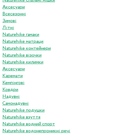
Naturehike спальні мішки
Аксесуари
Всесезонні
Зимові
Літні
Naturehike гамаки
Naturehike матраци
Naturehike контейнери
Naturehike візочки
Naturehike килимки
Аксесуари
Каремати
Кемпінгові
Ковдри
Надувні
Самонадувні
Naturehike подушки
Naturehike взуття
Naturehike водний спорт
Naturehike водонепроникні речі