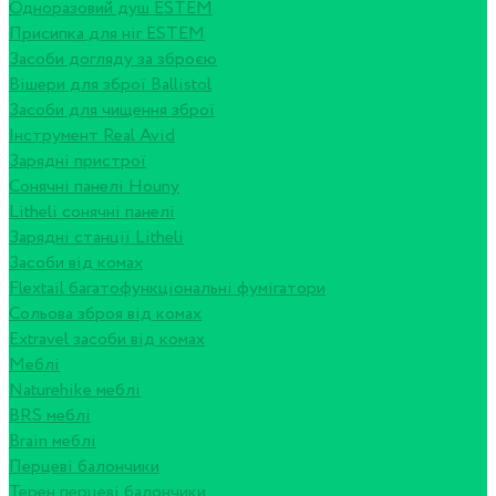
Одноразовий душ ESTEM
Присипка для ніг ESTEM
Засоби догляду за зброєю
Вішери для зброї Ballistol
Засоби для чищення зброї
Інструмент Real Avid
Зарядні пристрої
Сонячні панелі Houny
Litheli сонячні панелі
Зарядні станції Litheli
Засоби від комах
Flextail багатофункціональні фумігатори
Сольова зброя від комах
Extravel засоби від комах
Меблі
Naturehike меблі
BRS меблі
Brain меблі
Перцеві балончики
Терен перцеві балончики