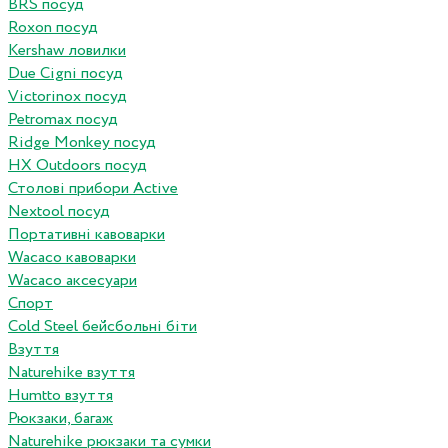
BRS посуд
Roxon посуд
Kershaw ловилки
Due Cigni посуд
Victorinox посуд
Petromax посуд
Ridge Monkey посуд
HX Outdoors посуд
Столові прибори Active
Nextool посуд
Портативні кавоварки
Wacaco кавоварки
Wacaco аксесуари
Спорт
Cold Steel бейсбольні біти
Взуття
Naturehike взуття
Humtto взуття
Рюкзаки, багаж
Naturehike рюкзаки та сумки