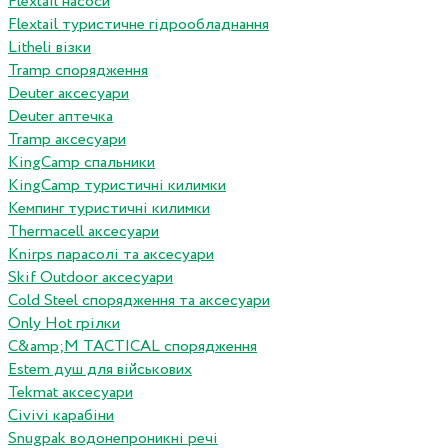
Flextail насоси
Flextail туристичне гідрообладнання
Litheli візки
Tramp спорядження
Deuter аксесуари
Deuter аптечка
Tramp аксесуари
KingCamp спальники
KingCamp туристичні килимки
Кемпинг туристичні килимки
Thermacell аксесуари
Knirps парасолі та аксесуари
Skif Outdoor аксесуари
Cold Steel спорядження та аксесуари
Only Hot грілки
C&amp;M TACTICAL спорядження
Estem душ для військових
Tekmat аксесуари
Сivivi карабіни
Snugpak водонепроникні речі