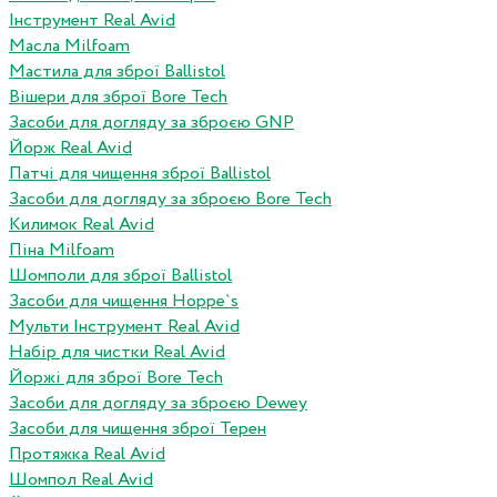
Інструмент Real Avid
Масла Milfoam
Мастила для зброї Ballistol
Вішери для зброї Bore Tech
Засоби для догляду за зброєю GNP
Йорж Real Avid
Патчі для чищення зброї Ballistol
Засоби для догляду за зброєю Bore Tech
Килимок Real Avid
Піна Milfoam
Шомполи для зброї Ballistol
Засоби для чищення Hoppe`s
Мульти Інструмент Real Avid
Набір для чистки Real Avid
Йоржі для зброї Bore Tech
Засоби для догляду за зброєю Dewey
Засоби для чищення зброї Терен
Протяжка Real Avid
Шомпол Real Avid