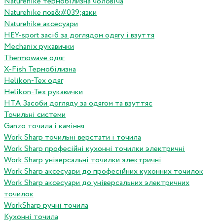
Naturehike термобілизна чоловіча
Naturehike пов&#039;язки
Naturehike аксесуари
HEY-sport засіб за доглядом одягу і взуття
Mechanix рукавички
Thermowave одяг
X-Fish Термобілизна
Helikon-Tex одяг
Helikon-Tex рукавички
HTA Засоби догляду за одягом та взуттяс
Точильні системи
Ganzo точила і каміння
Work Sharp точильні верстати і точила
Work Sharp професiйнi кухоннi точилки электричнi
Work Sharp унiверсальнi точилки электричнi
Work Sharp аксесуари до професiйних кухонних точилок
Work Sharp аксесуари до унiверсальних электричних
точилок
WorkSharp ручні точила
Кухонні точила