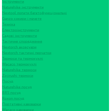
Інструменти
Naturehike інструменти
Nextool лопати багатофункціональні
Ganzo сокири і мачете
Техніка
Електроінструменти
Садові інструменти
Тактичне спорядження
Nextorch аксесуари
Nextorch тактичні перчатки
Термоси та термокухлі
Wacaco термокухлі
Naturehike термоси
Zojirushi термоси
Посуд
Naturehike посуд
BRS посуд
Roxon посуд
Портативні кавоварки
Wacaco кавоварки