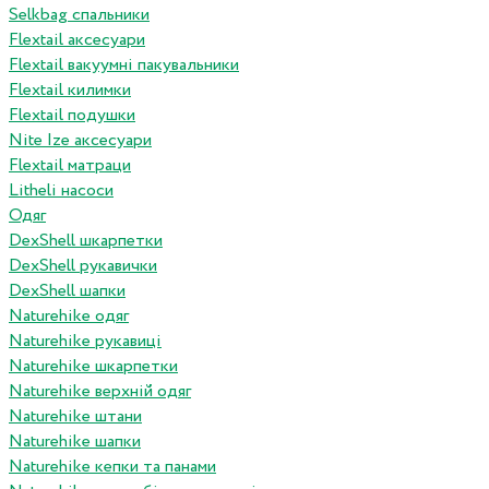
Selkbag спальники
Flextail аксесуари
Flextail вакуумні пакувальники
Flextail килимки
Flextail подушки
Nite Ize аксесуари
Flextail матраци
Litheli насоси
Одяг
DexShell шкарпетки
DexShell рукавички
DexShell шапки
Naturehike одяг
Naturehike рукавиці
Naturehike шкарпетки
Naturehike верхній одяг
Naturehike штани
Naturehike шапки
Naturehike кепки та панами