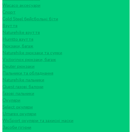
Wacaco аксесуари
Спорт
Cold Steel бейсбольні біти
Взуття
Naturehike взуття
Humtto взуття
Рюкзаки, багаж
Naturehike рюкзаки та сумки
Victorinox рюкзаки, багаж
Deuter рюкзаки
Пальники та обладнання
Naturehike пальники
Quest газові балони
Газові пальники
Окуляри
Select окуляри
Umarex окуляри
WoSport окуляри та захисні маски
Засоби гігієни