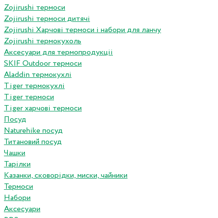
Zojirushi термоси
Zojirushi термоси дитячі
Zojirushi Харчові термоси і набори для ланчу
Zojirushi термокухоль
Аксесуари для термопродукціі
SKIF Outdoor термоси
Aladdin термокухлі
Tiger термокухлі
Tiger термоси
Tiger харчові термоси
Посуд
Naturehike посуд
Титановий посуд
Чашки
Тарілки
Казанки, сковорідки, миски, чайники
Термоси
Набори
Аксесуари