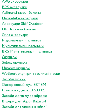
APG аксесуари
BRS аксесуари
Adimanti газові балони
Naturehike аксесуари
Аксесуари Skif Outdoor
HPCR газові балони
Сила аксесуари
Рідкопаливні пальники
Мультипаливні пальники
BRS Мультипаливні пальники
Окуляри
Select окуляри
Umarex окуляри
WoSport окуляри та захисні маски
Засоби гігієни
Одноразовий душ ESTEM
Присипка для ніг ESTEM
Засоби догляду за зброєю
Вішери для зброї Ballistol
Засоби для чищення зброї