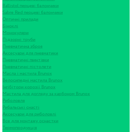
Ballistol перцеві балончики
Sabre Red перцеві балончики
Оптичні прилади
Біноклі
Монокуляри
Підзорні труби
Пневматична зброя
Аксесуари для пневматики
Пневматичні гвинтівки
Пневматичні пістолети
Масла і мастила Brunox
Велосипедні мастила Brunox
Інгібітори корозії Brunox
Мастила для догляду за карбоном Brunox
Риболовля
Рибальські снасті
Аксесуари для риболовлі
Все для монтажу оснастки
Термопродукція