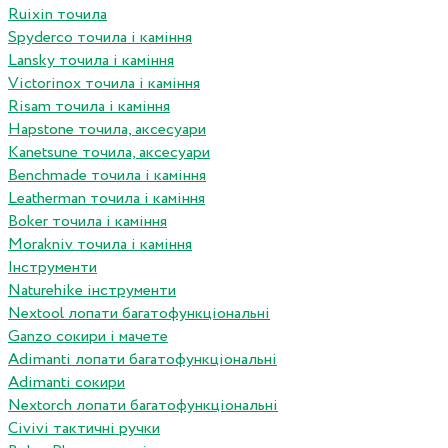
Ruixin точила
Spyderco точила і каміння
Lansky точила і каміння
Victorinox точила і каміння
Risam точила і каміння
Hapstone точила, аксесуари
Kanetsune точила, аксесуари
Benchmade точила і каміння
Leatherman точила і каміння
Boker точила і каміння
Morakniv точила і каміння
Інструменти
Naturehike інструменти
Nextool лопати багатофункціональні
Ganzo сокири і мачете
Adimanti лопати багатофункціональні
Adimanti сокири
Nextorch лопати багатофункціональні
Сivivi тактичні ручки