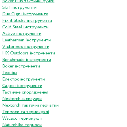
Boker Plus тактичні ручки
Skif інструменти
Due Cigni інструменти
Fix it Sticks інструменти
Сold Steel інструменти
Active інструменти
Leatherman Інструменти
Victorinox інструменти
HX Outdoors інструменти
Benchmade інструменти
Boker інструменти
Техніка
Електроінструменти
Садові інструменти
Тактичне спорядження
Nextorch аксесуари
Nextorch тактичні перчатки
Термоси та термокухлі
Wacaco термокухлі
Naturehike термоси