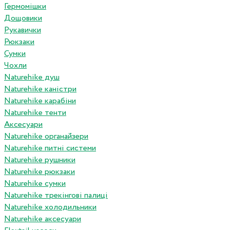
Гермомішки
Дощовики
Рукавички
Рюкзаки
Сумки
Чохли
Naturehike душ
Naturehike каністри
Naturehike карабіни
Naturehike тенти
Аксесуари
Naturehike органайзери
Naturehike питні системи
Naturehike рушники
Naturehike рюкзаки
Naturehike сумки
Naturehike трекінгові палиці
Naturehike холодильники
Naturehike аксесуари