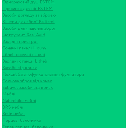
Одноразовий душ ESTEM
Присипка для ніг ESTEM
Засоби догляду за зброєю
Вішери для зброї Ballistol
Засоби для чищення зброї
Інструмент Real Avid
Зарядні пристрої
Сонячні панелі Houny
Litheli сонячні панелі
Зарядні станції Litheli
Засоби від комах
Flextail багатофункціональні фумігатори
Сольова зброя від комах
Extravel засоби від комах
Меблі
Naturehike меблі
BRS меблі
Brain меблі
Перцеві балончики
Терен перцеві балончики