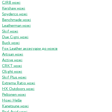
CJRB ножі
Kershaw ножі
Spyderco ножі
Benchmade ножі
Leatherman ножі
Skif ножі
Due Cigni ножі
Buck ножі
Fox Leather аксесуари до ножів
Artisan ножі
Active ножі
CRKT ножі
Olight ножі
Skif Plus ножі
Extrema Ratio ножі
HX Outdoors ножі
Peltonen ножі
Ножі Helle
Kanetsune ножі
Real Avid ножі