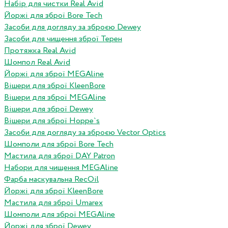
Набір для чистки Real Avid
Йоржі для зброї Bore Tech
Засоби для догляду за зброєю Dewey
Засоби для чищення зброї Терен
Протяжка Real Avid
Шомпол Real Avid
Йоржі для зброї MEGAline
Вішери для зброї KleenBore
Вішери для зброї MEGAline
Вішери для зброї Dewey
Вішери для зброї Hoppe`s
Засоби для догляду за зброєю Vector Optics
Шомполи для зброї Bore Tech
Мастила для зброї DAY Patron
Набори для чищення MEGAline
Фарба маскувальна RecOil
Йоржі для зброї KleenBore
Мастила для зброї Umarex
Шомполи для зброї MEGAline
Йоржі для зброї Dewey