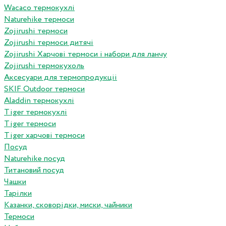
Wacaco термокухлі
Naturehike термоси
Zojirushi термоси
Zojirushi термоси дитячі
Zojirushi Харчові термоси і набори для ланчу
Zojirushi термокухоль
Аксесуари для термопродукціі
SKIF Outdoor термоси
Aladdin термокухлі
Tiger термокухлі
Tiger термоси
Tiger харчові термоси
Посуд
Naturehike посуд
Титановий посуд
Чашки
Тарілки
Казанки, сковорідки, миски, чайники
Термоси