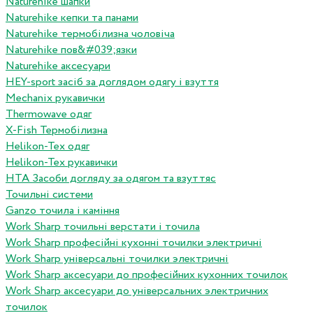
Naturehike шапки
Naturehike кепки та панами
Naturehike термобілизна чоловіча
Naturehike пов&#039;язки
Naturehike аксесуари
HEY-sport засіб за доглядом одягу і взуття
Mechanix рукавички
Thermowave одяг
X-Fish Термобілизна
Helikon-Tex одяг
Helikon-Tex рукавички
HTA Засоби догляду за одягом та взуттяс
Точильні системи
Ganzo точила і каміння
Work Sharp точильні верстати і точила
Work Sharp професiйнi кухоннi точилки электричнi
Work Sharp унiверсальнi точилки электричнi
Work Sharp аксесуари до професiйних кухонних точилок
Work Sharp аксесуари до унiверсальних электричних
точилок