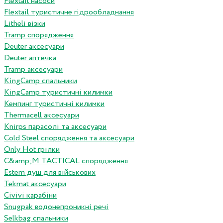
Flextail насоси
Flextail туристичне гідрообладнання
Litheli візки
Tramp спорядження
Deuter аксесуари
Deuter аптечка
Tramp аксесуари
KingCamp спальники
KingCamp туристичні килимки
Кемпинг туристичні килимки
Thermacell аксесуари
Knirps парасолі та аксесуари
Cold Steel спорядження та аксесуари
Only Hot грілки
C&amp;M TACTICAL спорядження
Estem душ для військових
Tekmat аксесуари
Сivivi карабіни
Snugpak водонепроникні речі
Selkbag спальники