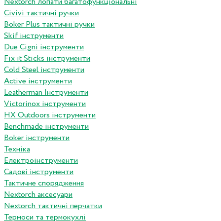
Nextorch лопати багатофункціональні
Сivivi тактичні ручки
Boker Plus тактичні ручки
Skif інструменти
Due Cigni інструменти
Fix it Sticks інструменти
Сold Steel інструменти
Active інструменти
Leatherman Інструменти
Victorinox інструменти
HX Outdoors інструменти
Benchmade інструменти
Boker інструменти
Техніка
Електроінструменти
Садові інструменти
Тактичне спорядження
Nextorch аксесуари
Nextorch тактичні перчатки
Термоси та термокухлі