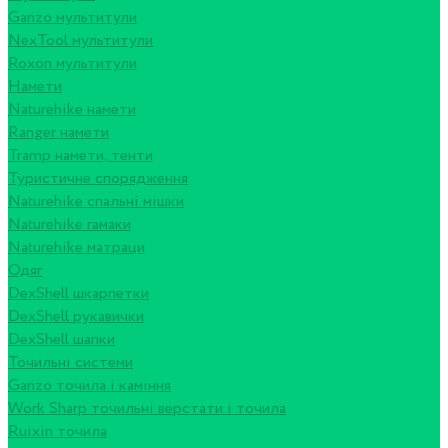
Ganzo мультитули
NexTool мультитули
Roxon мультитули
Намети
Naturehike намети
Ranger намети
Tramp намети, тенти
Туристичне спорядження
Naturehike спальні мішки
Naturehike гамаки
Naturehike матраци
Одяг
DexShell шкарпетки
DexShell рукавички
DexShell шапки
Точильні системи
Ganzo точила і каміння
Work Sharp точильні верстати і точила
Ruixin точила