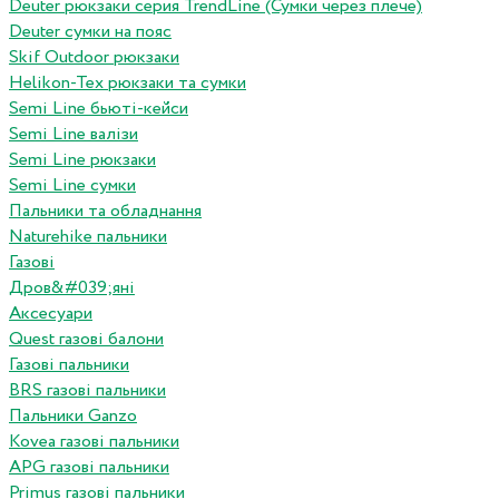
Deuter рюкзаки серия TrendLine (Сумки через плече)
Deuter сумки на пояс
Skif Outdoor рюкзаки
Helikon-Tex рюкзаки та сумки
Semi Line бьюті-кейси
Semi Line валізи
Semi Line рюкзаки
Semi Line сумки
Пальники та обладнання
Naturehike пальники
Газові
Дров&#039;яні
Аксесуари
Quest газові балони
Газові пальники
BRS газові пальники
Пальники Ganzo
Kovea газові пальники
APG газові пальники
Primus газові пальники