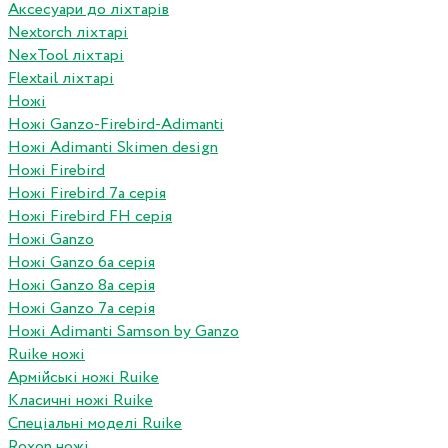
Аксесуари до ліхтарів
Nextorch ліхтарі
NexTool ліхтарі
Flextail ліхтарі
Ножі
Ножі Ganzo-Firebird-Adimanti
Ножі Adimanti Skimen design
Ножі Firebird
Ножі Firebird 7а серія
Ножі Firebird FH серія
Ножі Ganzo
Ножі Ganzo 6а серія
Ножі Ganzo 8а серія
Ножі Ganzo 7а серія
Ножі Adimanti Samson by Ganzo
Ruike ножі
Армійські ножі Ruike
Класичні ножі Ruike
Спеціальні моделі Ruike
Roxon ножi