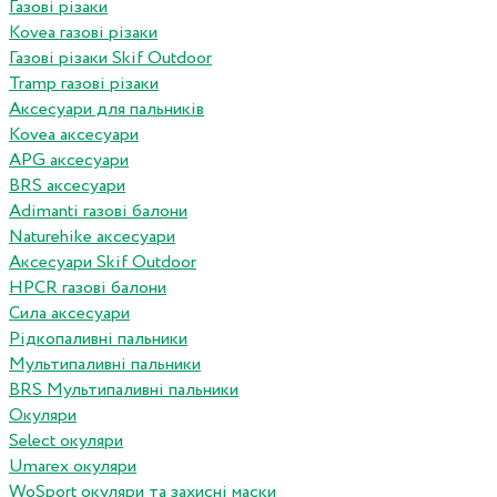
Газові різаки
Kovea газові різаки
Газові різаки Skif Outdoor
Tramp газові різаки
Аксесуари для пальників
Kovea аксесуари
APG аксесуари
BRS аксесуари
Adimanti газові балони
Naturehike аксесуари
Аксесуари Skif Outdoor
HPCR газові балони
Сила аксесуари
Рідкопаливні пальники
Мультипаливні пальники
BRS Мультипаливні пальники
Окуляри
Select окуляри
Umarex окуляри
WoSport окуляри та захисні маски