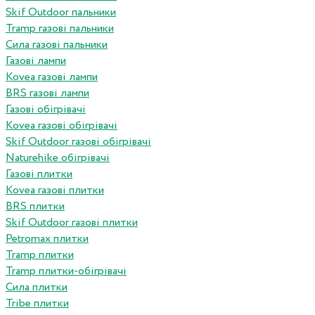
Skif Outdoor пальники
Tramp газові пальники
Сила газові пальники
Газові лампи
Kovea газові лампи
BRS газові лампи
Газові обігрівачі
Kovea газові обігрівачі
Skif Outdoor газові обігрівачі
Naturehike обігрівачі
Газові плитки
Kovea газові плитки
BRS плитки
Skif Outdoor газові плитки
Petromax плитки
Tramp плитки
Tramp плитки-обігрівачі
Сила плитки
Tribe плитки