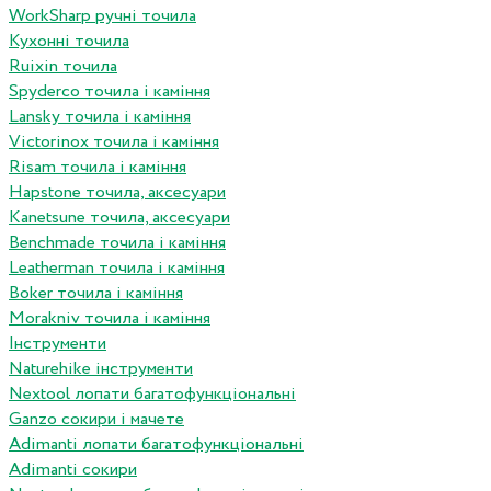
WorkSharp ручні точила
Кухонні точила
Ruixin точила
Spyderco точила і каміння
Lansky точила і каміння
Victorinox точила і каміння
Risam точила і каміння
Hapstone точила, аксесуари
Kanetsune точила, аксесуари
Benchmade точила і каміння
Leatherman точила і каміння
Boker точила і каміння
Morakniv точила і каміння
Інструменти
Naturehike інструменти
Nextool лопати багатофункціональні
Ganzo сокири і мачете
Adimanti лопати багатофункціональні
Adimanti сокири