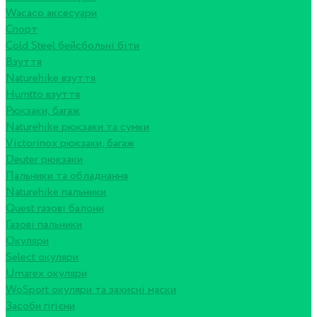
Wacaco аксесуари
Спорт
Cold Steel бейсбольні біти
Взуття
Naturehike взуття
Humtto взуття
Рюкзаки, багаж
Naturehike рюкзаки та сумки
Victorinox рюкзаки, багаж
Deuter рюкзаки
Пальники та обладнання
Naturehike пальники
Quest газові балони
Газові пальники
Окуляри
Select окуляри
Umarex окуляри
WoSport окуляри та захисні маски
Засоби гігієни