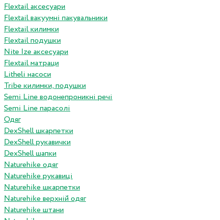
Flextail аксесуари
Flextail вакуумні пакувальники
Flextail килимки
Flextail подушки
Nite Ize аксесуари
Flextail матраци
Litheli насоси
Tribe килимки, подушки
Semi Line водонепроникні речі
Semi Line парасолі
Одяг
DexShell шкарпетки
DexShell рукавички
DexShell шапки
Naturehike одяг
Naturehike рукавиці
Naturehike шкарпетки
Naturehike верхній одяг
Naturehike штани