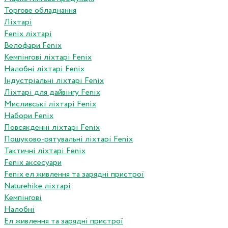
Торгове обладнання
Ліхтарі
Fenix ліхтарі
Велофари Fenix
Кемпінгові ліхтарі Fenix
Налобні ліхтарі Fenix
Індустріальні ліхтарі Fenix
Ліхтарі для дайвінгу Fenix
Мисливські ліхтарі Fenix
Набори Fenix
Повсякденні ліхтарі Fenix
Пошуково-рятувальні ліхтарі Fenix
Тактичні ліхтарі Fenix
Fenix аксесуари
Fenix ел живлення та зарядні пристрої
Naturehike ліхтарі
Кемпінгові
Налобні
Ел живлення та зарядні пристрої