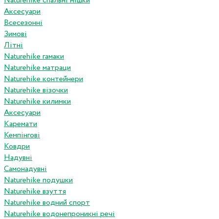
Naturehike спальні мішки
Аксесуари
Всесезонні
Зимові
Літні
Naturehike гамаки
Naturehike матраци
Naturehike контейнери
Naturehike візочки
Naturehike килимки
Аксесуари
Каремати
Кемпінгові
Ковдри
Надувні
Самонадувні
Naturehike подушки
Naturehike взуття
Naturehike водний спорт
Naturehike водонепроникні речі