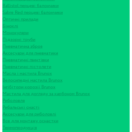
Ballistol перцеві балончики
Sabre Red перцеві балончики
Оптичні прилади
Біноклі
Монокуляри
Підзорні труби
Пневматична зброя
Аксесуари для пневматики
Пневматичні гвинтівки
Пневматичні пістолети
Масла і мастила Brunox
Велосипедні мастила Brunox
Інгібітори корозії Brunox
Мастила для догляду за карбоном Brunox
Риболовля
Рибальські снасті
Аксесуари для риболовлі
Все для монтажу оснастки
Термопродукція