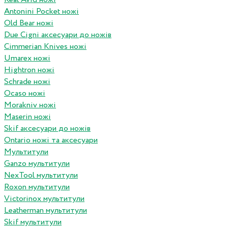
Antonini Pocket ножі
Old Bear ножі
Due Cigni аксесуари до ножів
Cimmerian Knives ножі
Umarex ножі
Hightron ножі
Schrade ножі
Ocaso ножі
Morakniv ножі
Maserin ножі
Skif аксесуари до ножів
Ontario ножі та аксесуари
Мультитули
Ganzo мультитули
NexTool мультитули
Roxon мультитули
Victorinox мультитули
Leatherman мультитули
Skif мультитули