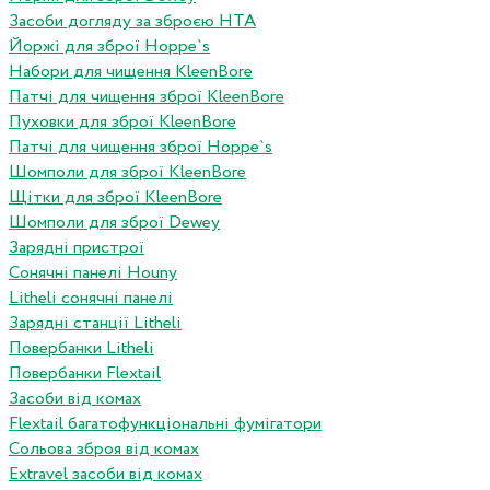
Засоби догляду за зброєю HTA
Йоржі для зброї Hoppe`s
Набори для чищення KleenBore
Патчі для чищення зброї KleenBore
Пуховки для зброї KleenBore
Патчі для чищення зброї Hoppe`s
Шомполи для зброї KleenBore
Щітки для зброї KleenBore
Шомполи для зброї Dewey
Зарядні пристрої
Сонячні панелі Houny
Litheli сонячні панелі
Зарядні станції Litheli
Повербанки Litheli
Повербанки Flextail
Засоби від комах
Flextail багатофункціональні фумігатори
Сольова зброя від комах
Extravel засоби від комах