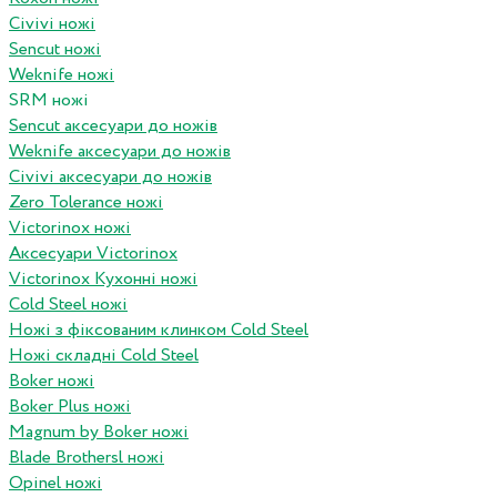
Civivi ножі
Sencut ножі
Weknife ножі
SRM ножі
Sencut аксесуари до ножів
Weknife аксесуари до ножів
Civivi аксесуари до ножів
Zero Tolerance ножі
Victorinox ножі
Аксесуари Victorinox
Victorinox Кухонні ножі
Cold Steel ножі
Ножі з фіксованим клинком Cold Steel
Ножі складні Cold Steel
Boker ножі
Boker Plus ножі
Magnum by Boker ножі
Blade Brothersl ножі
Opinel ножі