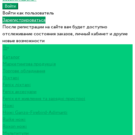
Войти как пользователь
Зарегистрироваться
После регистрации на сайте вам будет доступно
отслеживание состояния заказов, личный кабинет и другие
новые возможности
Каталог
Маркетингова продукція
Торгове обладнання
Ліхтарі
Fenix ліхтарі
Fenix аксесуари
Fenix ел живлення та зарядні пристрої
Ножі
Ножі Ganzo-Firebird-Adimanti
Ruike ножі
Roxon ножi
Мультитули