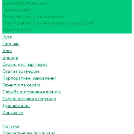
Акумулятори холоду
Термопляшки
Акумуляторні холодильники
Ніж Morakniv Flex нержавіюча сталь 12248
Пакет Fonarik
Гурт
Про нас
Блог
Бренди
Сервіс для партнерів
Стати партнером
Корпоративні замовлення
Гарантія та сервіс
Служба підтримки клієнтів
Сервіс оптового порталу
Дропшиппінг
Контакти
...
Каталог
Маркетингова продукція