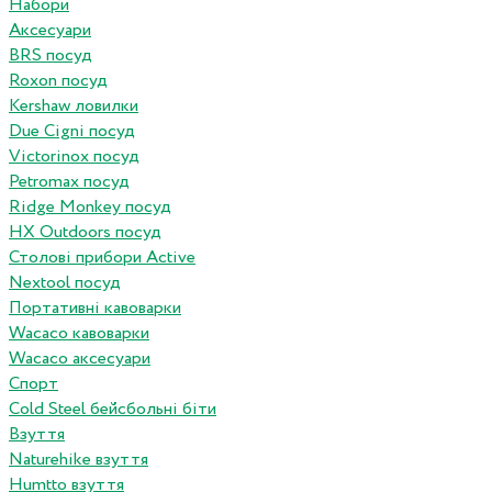
Набори
Аксесуари
BRS посуд
Roxon посуд
Kershaw ловилки
Due Cigni посуд
Victorinox посуд
Petromax посуд
Ridge Monkey посуд
HX Outdoors посуд
Столові прибори Active
Nextool посуд
Портативні кавоварки
Wacaco кавоварки
Wacaco аксесуари
Спорт
Cold Steel бейсбольні біти
Взуття
Naturehike взуття
Humtto взуття