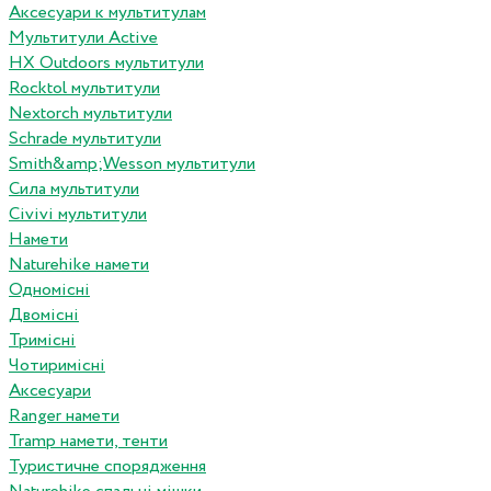
Аксесуари к мультитулам
Мультитули Active
HX Outdoors мультитули
Rocktol мультитули
Nextorch мультитули
Schrade мультитули
Smith&amp;Wesson мультитули
Сила мультитули
Civivi мультитули
Намети
Naturehike намети
Одномісні
Двомісні
Тримісні
Чотиримісні
Аксесуари
Ranger намети
Tramp намети, тенти
Туристичне спорядження