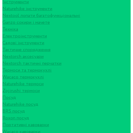
Інструменти
Naturehike інструменти
Nextool лопати багатофункціональні
Ganzo сокири і мачете
Техніка
Електроінструменти
Садові інструменти
Тактичне спорядження
Nextorch аксесуари
Nextorch тактичні перчатки
Термоси та термокухлі
Wacaco термокухлі
Naturehike термоси
Zojirushi термоси
Посуд
Naturehike посуд
BRS посуд
Roxon посуд
Портативні кавоварки
Wacaco кавоварки