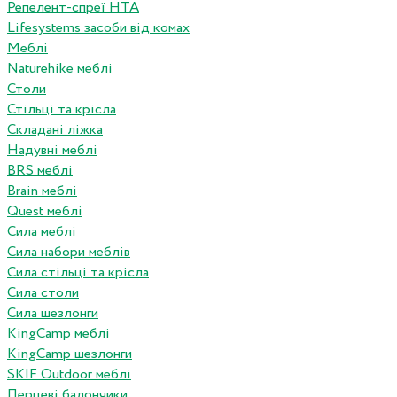
Репелент-спреї HTA
Lifesystems засоби від комах
Меблі
Naturehike меблі
Столи
Стільці та крісла
Складані ліжка
Надувні меблі
BRS меблі
Brain меблі
Quest меблі
Сила меблі
Сила набори меблів
Сила стільці та крісла
Сила столи
Сила шезлонги
KingCamp меблі
KingCamp шезлонги
SKIF Outdoor меблі
Перцеві балончики