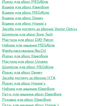
Йоржі для зброї MEGAline
Вішери для зброї KleenBore
Вішери для зброї MEGAline
Вішери для зброї Dewey
Вішери для зброї Hoppe`s
Засоби для догляду за зброєю Vector Optics
Шомполи для зброї Bore Tech
Мастила для зброї DAY Patron
Набори для чищення MEGAline
Фарба маскувальна RecOil
Йоржі для зброї KleenBore
Мастила для зброї Umarex
Шомполи для зброї MEGAline
Йоржі для зброї Dewey
Засоби догляду за зброєю HTA
Йоржі для зброї Hoppe`s
Набори для чищення KleenBore
Патчі для чищення зброї KleenBore
Пуховки для зброї KleenBore
Патчі для чищення зброї Hoppe`s