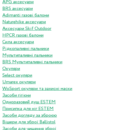
APG аксесуари
BRS аксесуари
Adimanti газові балони
Naturehike аксесуари
Аксесуари Skif Outdoor
HPCR газові балони
Сила аксесуари
Рідкопаливні пальники
Мультипаливні пальники
BRS Мультипаливні пальники
Окуляри
Select окуляри
Umarex окуляри
WoSport окуляри та захисні маски
Засоби гігієни
Одноразовий душ ESTEM
Присипка для ніг ESTEM
Засоби догляду за зброєю
Вішери для зброї Ballistol
Засоби для чищення зброї