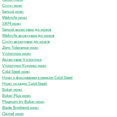
Civivi ножі
Sencut ножі
Weknife ножі
SRM ножі
Sencut аксесуари до ножів
Weknife аксесуари до ножів
Civivi аксесуари до ножів
Zero Tolerance ножі
Victorinox ножі
Аксесуари Victorinox
Victorinox Кухонні ножі
Cold Steel ножі
Ножі з фіксованим клинком Cold Steel
Ножі складні Cold Steel
Boker ножі
Boker Plus ножі
Magnum by Boker ножі
Blade Brothersl ножі
Opinel ножі