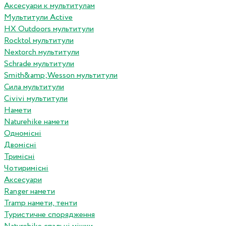
Аксесуари к мультитулам
Мультитули Active
HX Outdoors мультитули
Rocktol мультитули
Nextorch мультитули
Schrade мультитули
Smith&amp;Wesson мультитули
Сила мультитули
Civivi мультитули
Намети
Naturehike намети
Одномісні
Двомісні
Тримісні
Чотиримісні
Аксесуари
Ranger намети
Tramp намети, тенти
Туристичне спорядження