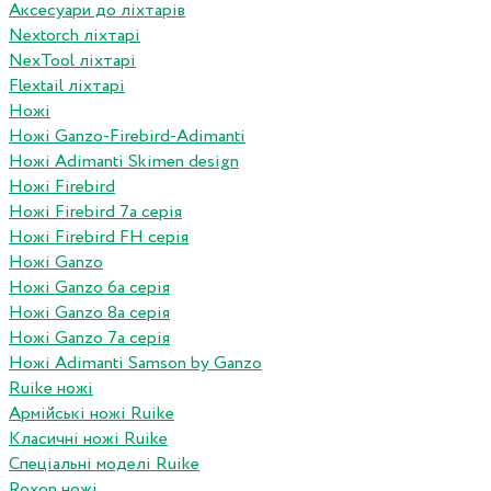
Аксесуари до ліхтарів
Nextorch ліхтарі
NexTool ліхтарі
Flextail ліхтарі
Ножі
Ножі Ganzo-Firebird-Adimanti
Ножі Adimanti Skimen design
Ножі Firebird
Ножі Firebird 7а серія
Ножі Firebird FH серія
Ножі Ganzo
Ножі Ganzo 6а серія
Ножі Ganzo 8а серія
Ножі Ganzo 7а серія
Ножі Adimanti Samson by Ganzo
Ruike ножі
Армійські ножі Ruike
Класичні ножі Ruike
Спеціальні моделі Ruike
Roxon ножi