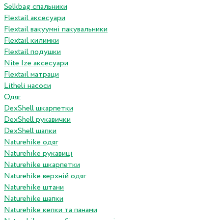
Selkbag спальники
Flextail аксесуари
Flextail вакуумні пакувальники
Flextail килимки
Flextail подушки
Nite Ize аксесуари
Flextail матраци
Litheli насоси
Одяг
DexShell шкарпетки
DexShell рукавички
DexShell шапки
Naturehike одяг
Naturehike рукавиці
Naturehike шкарпетки
Naturehike верхній одяг
Naturehike штани
Naturehike шапки
Naturehike кепки та панами