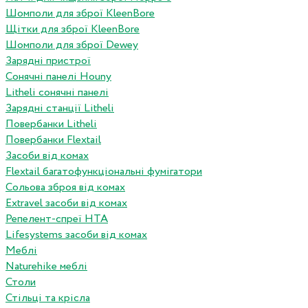
Шомполи для зброї KleenBore
Щітки для зброї KleenBore
Шомполи для зброї Dewey
Зарядні пристрої
Сонячні панелі Houny
Litheli сонячні панелі
Зарядні станції Litheli
Повербанки Litheli
Повербанки Flextail
Засоби від комах
Flextail багатофункціональні фумігатори
Сольова зброя від комах
Extravel засоби від комах
Репелент-спреї HTA
Lifesystems засоби від комах
Меблі
Naturehike меблі
Столи
Стільці та крісла