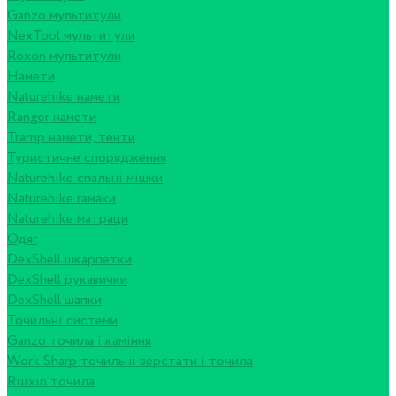
Ganzo мультитули
NexTool мультитули
Roxon мультитули
Намети
Naturehike намети
Ranger намети
Tramp намети, тенти
Туристичне спорядження
Naturehike спальні мішки
Naturehike гамаки
Naturehike матраци
Одяг
DexShell шкарпетки
DexShell рукавички
DexShell шапки
Точильні системи
Ganzo точила і каміння
Work Sharp точильні верстати і точила
Ruixin точила