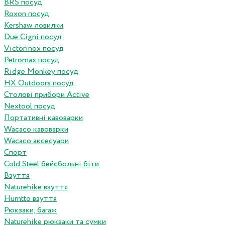
BRS посуд
Roxon посуд
Kershaw ловилки
Due Cigni посуд
Victorinox посуд
Petromax посуд
Ridge Monkey посуд
HX Outdoors посуд
Столові прибори Active
Nextool посуд
Портативні кавоварки
Wacaco кавоварки
Wacaco аксесуари
Спорт
Cold Steel бейсбольні біти
Взуття
Naturehike взуття
Humtto взуття
Рюкзаки, багаж
Naturehike рюкзаки та сумки