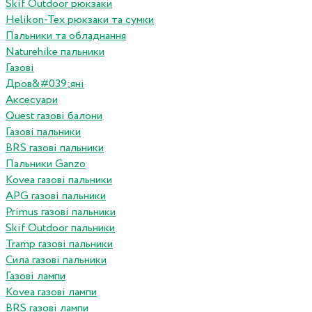
Skif Outdoor рюкзаки
Helikon-Tex рюкзаки та сумки
Пальники та обладнання
Naturehike пальники
Газові
Дров&#039;яні
Аксесуари
Quest газові балони
Газові пальники
BRS газові пальники
Пальники Ganzo
Kovea газові пальники
APG газові пальники
Primus газові пальники
Skif Outdoor пальники
Tramp газові пальники
Сила газові пальники
Газові лампи
Kovea газові лампи
BRS газові лампи