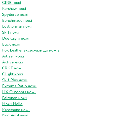
CJRB ножі
Kershaw ножі
Spyderco ножі
Benchmade ножі
Leatherman ножі
Skif ножі
Due Cigni ножі
Buck ножі
Fox Leather аксесуари до ножів
Artisan ножі
Active ножі
CRKT ножі
Olight ножі
Skif Plus ножі
Extrema Ratio ножі
HX Outdoors ножі
Peltonen ножі
Ножі Helle
Kanetsune ножі
Real Avid ножі