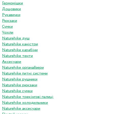
Гермомішки
Дощовики
Рукавички
Рюкзаки
Сумки
Чохли
Naturehike душ
Naturehike каністри
Naturehike карабіни
Naturehike тенти
Аксесуари
Naturehike органайзери
Naturehike питні системи
Naturehike рушники
Naturehike рюкзаки
Naturehike сумки
Naturehike трекінгові палиці
Naturehike холодильники
Naturehike аксесуари