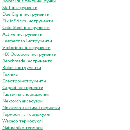
Boker Plus тактичні ручки
Skif інструменти
Due Cigni інструменти
Fix it Sticks інструменти
Сold Steel інструменти
Active інструменти
Leatherman Інструменти
Victorinox інструменти
HX Outdoors інструменти
Benchmade інструменти
Boker інструменти
Техніка
Електроінструменти
Садові інструменти
Тактичне спорядження
Nextorch аксесуари
Nextorch тактичні перчатки
Термоси та термокухлі
Wacaco термокухлі
Naturehike термоси