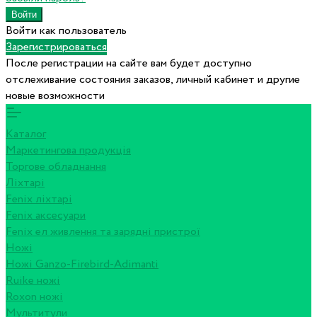
Войти как пользователь
Зарегистрироваться
После регистрации на сайте вам будет доступно
отслеживание состояния заказов, личный кабинет и другие
новые возможности
Каталог
Маркетингова продукція
Торгове обладнання
Ліхтарі
Fenix ліхтарі
Fenix аксесуари
Fenix ел живлення та зарядні пристрої
Ножі
Ножі Ganzo-Firebird-Adimanti
Ruike ножі
Roxon ножi
Мультитули