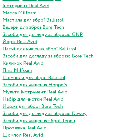
Інструмент Real Avid
Масла Milfoam
Мастила для зброї Ballistol
Вішери для зброї Bore Tech
Засоби для догляду за зброєю GNP
Йорж Real Avid
Патчі для чищення зброї Ballistol
Засоби для догляду за зброєю Bore Tech
Килимок Real Avid
Піна Milfoam
Шомполи для зброї Ballistol
Засоби для чищення Hoppe`s
Мульти Інструмент Real Avid
Набір для чистки Real Avid
Йоржі для зброї Bore Tech
Засоби для догляду за зброєю Dewey
Засоби для чищення зброї Терен
Протяжка Real Avid
Шомпол Real Avid