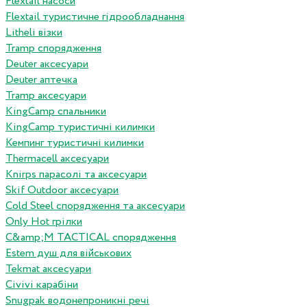
Flextail насоси
Flextail туристичне гідрообладнання
Litheli візки
Tramp спорядження
Deuter аксесуари
Deuter аптечка
Tramp аксесуари
KingCamp спальники
KingCamp туристичні килимки
Кемпинг туристичні килимки
Thermacell аксесуари
Knirps парасолі та аксесуари
Skif Outdoor аксесуари
Cold Steel спорядження та аксесуари
Only Hot грілки
C&amp;M TACTICAL спорядження
Estem душ для військових
Tekmat аксесуари
Сivivi карабіни
Snugpak водонепроникні речі