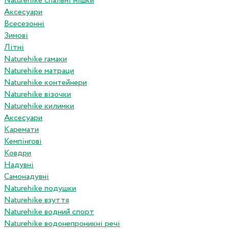
Naturehike спальні мішки
Аксесуари
Всесезонні
Зимові
Літні
Naturehike гамаки
Naturehike матраци
Naturehike контейнери
Naturehike візочки
Naturehike килимки
Аксесуари
Каремати
Кемпінгові
Ковдри
Надувні
Самонадувні
Naturehike подушки
Naturehike взуття
Naturehike водний спорт
Naturehike водонепроникні речі