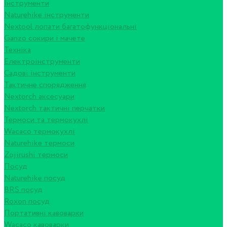
Інструменти
Naturehike інструменти
Nextool лопати багатофункціональні
Ganzo сокири і мачете
Техніка
Електроінструменти
Садові інструменти
Тактичне спорядження
Nextorch аксесуари
Nextorch тактичні перчатки
Термоси та термокухлі
Wacaco термокухлі
Naturehike термоси
Zojirushi термоси
Посуд
Naturehike посуд
BRS посуд
Roxon посуд
Портативні кавоварки
Wacaco кавоварки