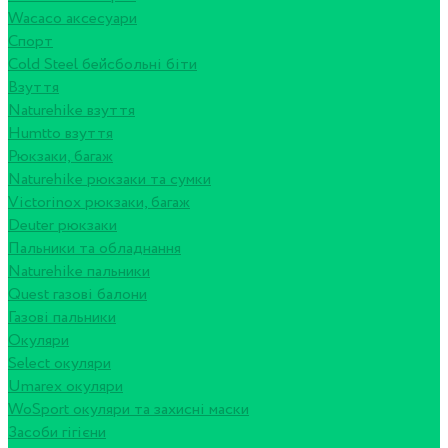
Wacaco аксесуари
Спорт
Cold Steel бейсбольні біти
Взуття
Naturehike взуття
Humtto взуття
Рюкзаки, багаж
Naturehike рюкзаки та сумки
Victorinox рюкзаки, багаж
Deuter рюкзаки
Пальники та обладнання
Naturehike пальники
Quest газові балони
Газові пальники
Окуляри
Select окуляри
Umarex окуляри
WoSport окуляри та захисні маски
Засоби гігієни