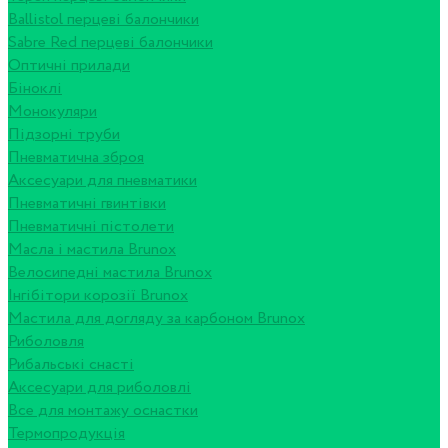
Ballistol перцеві балончики
Sabre Red перцеві балончики
Оптичні прилади
Біноклі
Монокуляри
Підзорні труби
Пневматична зброя
Аксесуари для пневматики
Пневматичні гвинтівки
Пневматичні пістолети
Масла і мастила Brunox
Велосипедні мастила Brunox
Інгібітори корозії Brunox
Мастила для догляду за карбоном Brunox
Риболовля
Рибальські снасті
Аксесуари для риболовлі
Все для монтажу оснастки
Термопродукція