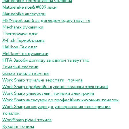
Naturehike термобілизна чоловіча
Naturehike пов&#039;язки
Naturehike аксесуари
HEY-sport засіб за доглядом одягу і взуття
Mechanix рукавички
Thermowave одяг
X-Fish Термобілизна
Helikon-Tex одяг
Helikon-Tex рукавички
HTA Засоби догляду за одягом та взуттяс
Точильні системи
Ganzo точила і каміння
Work Sharp точильні верстати і точила
Work Sharp професiйнi кухоннi точилки электричнi
Work Sharp унiверсальнi точилки электричнi
Work Sharp аксесуари до професiйних кухонних точилок
Work Sharp аксесуари до унiверсальних электричних
точилок
WorkSharp ручні точила
Кухонні точила