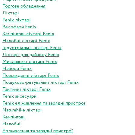
Торгове обладнання
Ліхтарі
Fenix ліхтарі
Велофари Fenix
Кемпінгові ліхтарі Fenix
Налобні ліхтарі Fenix
Індустріальні ліхтарі Fenix
Ліхтарі для дайвінгу Fenix
Мисливські ліхтарі Fenix
Набори Fenix
Повсякденні ліхтарі Fenix
Пошуково-рятувальні ліхтарі Fenix
Тактичні ліхтарі Fenix
Fenix аксесуари
Fenix ел живлення та зарядні пристрої
Naturehike ліхтарі
Кемпінгові
Налобні
Ел живлення та зарядні пристрої