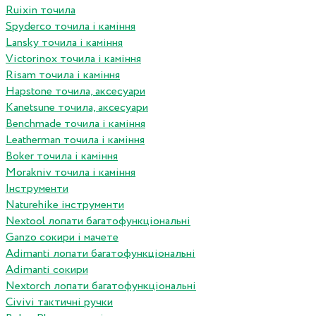
Ruixin точила
Spyderco точила і каміння
Lansky точила і каміння
Victorinox точила і каміння
Risam точила і каміння
Hapstone точила, аксесуари
Kanetsune точила, аксесуари
Benchmade точила і каміння
Leatherman точила і каміння
Boker точила і каміння
Morakniv точила і каміння
Інструменти
Naturehike інструменти
Nextool лопати багатофункціональні
Ganzo сокири і мачете
Adimanti лопати багатофункціональні
Adimanti сокири
Nextorch лопати багатофункціональні
Сivivi тактичні ручки