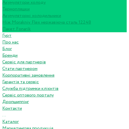
Акумулятори холоду
Термопляшки
Акумуляторні холодильники
Ніж Morakniv Flex нержавіюча сталь 12248
Пакет Fonarik
Гурт
Про нас
Блог
Бренди
Сервіс для партнерів
Стати партнером
Корпоративні замовлення
Гарантія та сервіс
Служба підтримки клієнтів
Сервіс оптового порталу
Дропшиппінг
Контакти
...
Каталог
Маркетингова продукція