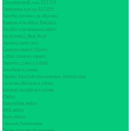
Одноразовий душ ESTEM
Присипка для ніг ESTEM
Засоби догляду за зброєю
Вішери для зброї Ballistol
Засоби для чищення зброї
Інструмент Real Avid
Зарядні пристрої
Сонячні панелі Houny
Litheli сонячні панелі
Зарядні станції Litheli
Засоби від комах
Flextail багатофункціональні фумігатори
Сольова зброя від комах
Extravel засоби від комах
Меблі
Naturehike меблі
BRS меблі
Brain меблі
Перцеві балончики
Терен перцеві балончики