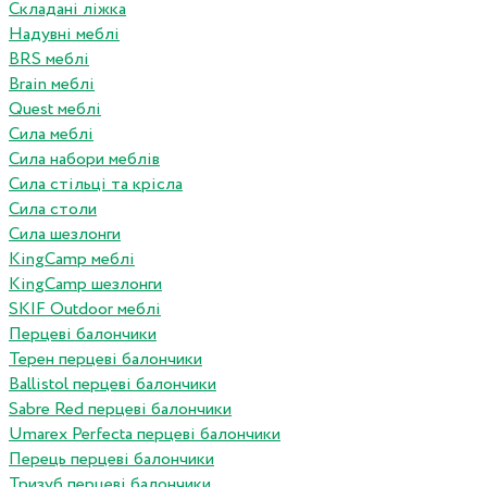
Складані ліжка
Надувні меблі
BRS меблі
Brain меблі
Quest меблі
Сила меблі
Сила набори меблів
Сила стільці та крісла
Сила столи
Сила шезлонги
KingCamp меблі
KingCamp шезлонги
SKIF Outdoor меблі
Перцеві балончики
Терен перцеві балончики
Ballistol перцеві балончики
Sabre Red перцеві балончики
Umarex Perfecta перцеві балончики
Перець перцеві балончики
Тризуб перцеві балончики