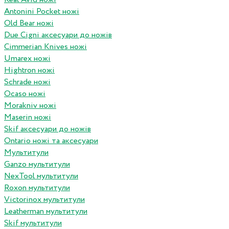
Antonini Pocket ножі
Old Bear ножі
Due Cigni аксесуари до ножів
Cimmerian Knives ножі
Umarex ножі
Hightron ножі
Schrade ножі
Ocaso ножі
Morakniv ножі
Maserin ножі
Skif аксесуари до ножів
Ontario ножі та аксесуари
Мультитули
Ganzo мультитули
NexTool мультитули
Roxon мультитули
Victorinox мультитули
Leatherman мультитули
Skif мультитули