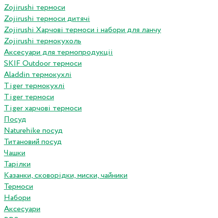
Zojirushi термоси
Zojirushi термоси дитячі
Zojirushi Харчові термоси і набори для ланчу
Zojirushi термокухоль
Аксесуари для термопродукціі
SKIF Outdoor термоси
Aladdin термокухлі
Tiger термокухлі
Tiger термоси
Tiger харчові термоси
Посуд
Naturehike посуд
Титановий посуд
Чашки
Тарілки
Казанки, сковорідки, миски, чайники
Термоси
Набори
Аксесуари