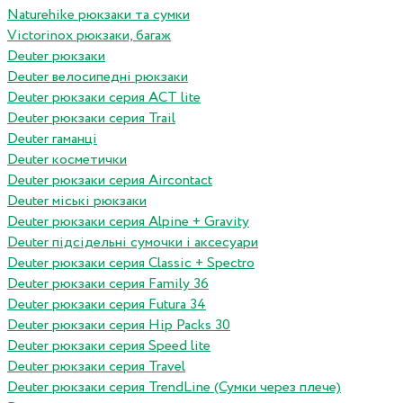
Naturehike рюкзаки та сумки
Victorinox рюкзаки, багаж
Deuter рюкзаки
Deuter велосипедні рюкзаки
Deuter рюкзаки серия ACT lite
Deuter рюкзаки серия Trail
Deuter гаманці
Deuter косметички
Deuter рюкзаки серия Aircontact
Deuter міські рюкзаки
Deuter рюкзаки серия Alpine + Gravity
Deuter підсідельні сумочки і аксесуари
Deuter рюкзаки серия Classic + Spectro
Deuter рюкзаки серия Family 36
Deuter рюкзаки серия Futura 34
Deuter рюкзаки серия Hip Packs 30
Deuter рюкзаки серия Speed lite
Deuter рюкзаки серия Travel
Deuter рюкзаки серия TrendLine (Сумки через плече)