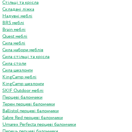
Стільці та крісла
Складані ліжка
Надувні меблі
BRS меблі
Brain меблі
Quest меблі
Сила меблі
Сила набори меблів
Сила стільці та крісла
Сила столи
Сила шезлонги
KingCamp меблі
KingCamp шезлонги
SKIF Outdoor меблі
Перцеві балончики
Терен перцеві балончики
Ballistol перцеві балончики
Sabre Red перцеві балончики
Umarex Perfecta перцеві балончики
Перець перцеві балончики