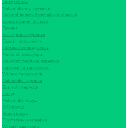
Інструменти
Naturehike інструменти
Nextool лопати багатофункціональні
Ganzo сокири і мачете
Техніка
Електроінструменти
Садові інструменти
Тактичне спорядження
Nextorch аксесуари
Nextorch тактичні перчатки
Термоси та термокухлі
Wacaco термокухлі
Naturehike термоси
Zojirushi термоси
Посуд
Naturehike посуд
BRS посуд
Roxon посуд
Портативні кавоварки
Wacaco кавоварки