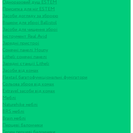
Одноразовий душ ESTEM
Присипка для ніг ESTEM
Засоби догляду за зброєю
Вішери для зброї Ballistol
Засоби для чищення зброї
Інструмент Real Avid
Зарядні пристрої
Сонячні панелі Houny
Litheli сонячні панелі
Зарядні станції Litheli
Засоби від комах
Flextail багатофункціональні фумігатори
Сольова зброя від комах
Extravel засоби від комах
Меблі
Naturehike меблі
BRS меблі
Brain меблі
Перцеві балончики
Терен перцеві балончики