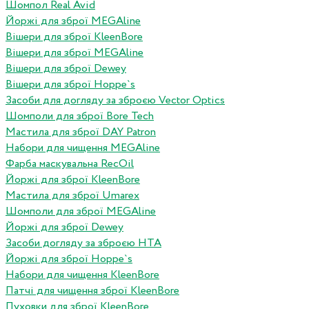
Шомпол Real Avid
Йоржі для зброї MEGAline
Вішери для зброї KleenBore
Вішери для зброї MEGAline
Вішери для зброї Dewey
Вішери для зброї Hoppe`s
Засоби для догляду за зброєю Vector Optics
Шомполи для зброї Bore Tech
Мастила для зброї DAY Patron
Набори для чищення MEGAline
Фарба маскувальна RecOil
Йоржі для зброї KleenBore
Мастила для зброї Umarex
Шомполи для зброї MEGAline
Йоржі для зброї Dewey
Засоби догляду за зброєю HTA
Йоржі для зброї Hoppe`s
Набори для чищення KleenBore
Патчі для чищення зброї KleenBore
Пуховки для зброї KleenBore