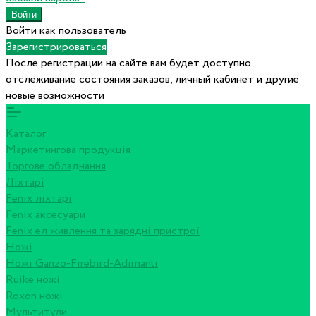
Войти как пользователь
Зарегистрироваться
После регистрации на сайте вам будет доступно
отслеживание состояния заказов, личный кабинет и другие
новые возможности
Каталог
Маркетингова продукція
Торгове обладнання
Ліхтарі
Fenix ліхтарі
Fenix аксесуари
Fenix ел живлення та зарядні пристрої
Ножі
Ножі Ganzo-Firebird-Adimanti
Ruike ножі
Roxon ножi
Мультитули