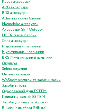
Kovea аксесуари
APG аксесуари
BRS аксесуари
Adimanti газові балони
Naturehike аксесуари
Аксесуари Skif Outdoor
HPCR газові балони
Сила аксесуари
Рідкопаливні пальники
Мультипаливні пальники
BRS Мультипаливні пальники
Окуляри
Select окуляри
Umarex окуляри
WoSport окуляри та захисні маски
Засоби гігієни
Одноразовий душ ESTEM
Присипка для ніг ESTEM
Засоби догляду за зброєю
Вішери для зброї Ballistol