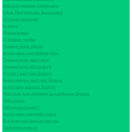
Ballistol перцеві балончики
Sabre Red перцеві балончики
Оптичні прилади
Біноклі
Монокуляри
Підзорні труби
Пневматична зброя
Аксесуари для пневматики
Пневматичні гвинтівки
Пневматичні пістолети
Масла і мастила Brunox
Велосипедні мастила Brunox
Інгібітори корозії Brunox
Мастила для догляду за карбоном Brunox
Риболовля
Рибальські снасті
Аксесуари для риболовлі
Все для монтажу оснастки
Термопродукція