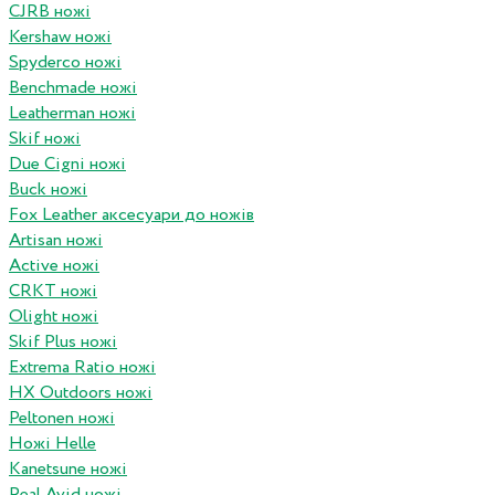
CJRB ножі
Kershaw ножі
Spyderco ножі
Benchmade ножі
Leatherman ножі
Skif ножі
Due Cigni ножі
Buck ножі
Fox Leather аксесуари до ножів
Artisan ножі
Active ножі
CRKT ножі
Olight ножі
Skif Plus ножі
Extrema Ratio ножі
HX Outdoors ножі
Peltonen ножі
Ножі Helle
Kanetsune ножі
Real Avid ножі