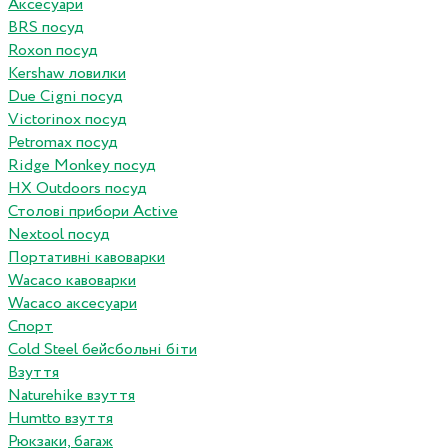
Аксесуари
BRS посуд
Roxon посуд
Kershaw ловилки
Due Cigni посуд
Victorinox посуд
Petromax посуд
Ridge Monkey посуд
HX Outdoors посуд
Столові прибори Active
Nextool посуд
Портативні кавоварки
Wacaco кавоварки
Wacaco аксесуари
Спорт
Cold Steel бейсбольні біти
Взуття
Naturehike взуття
Humtto взуття
Рюкзаки, багаж