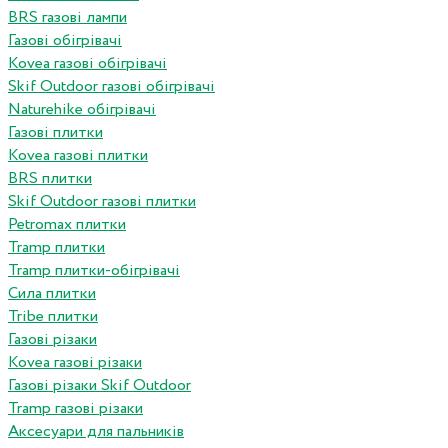
BRS газові лампи
Газові обігрівачі
Kovea газові обігрівачі
Skif Outdoor газові обігрівачі
Naturehike обігрівачі
Газові плитки
Kovea газові плитки
BRS плитки
Skif Outdoor газові плитки
Petromax плитки
Tramp плитки
Tramp плитки-обігрівачі
Сила плитки
Tribe плитки
Газові різаки
Kovea газові різаки
Газові різаки Skif Outdoor
Tramp газові різаки
Аксесуари для пальників