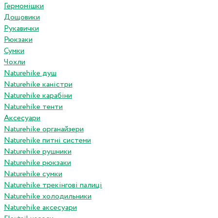
Гермомішки
Дощовики
Рукавички
Рюкзаки
Сумки
Чохли
Naturehike душ
Naturehike каністри
Naturehike карабіни
Naturehike тенти
Аксесуари
Naturehike органайзери
Naturehike питні системи
Naturehike рушники
Naturehike рюкзаки
Naturehike сумки
Naturehike трекінгові палиці
Naturehike холодильники
Naturehike аксесуари