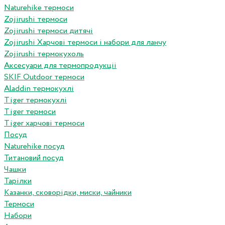
Naturehike термоси
Zojirushi термоси
Zojirushi термоси дитячі
Zojirushi Харчові термоси і набори для ланчу
Zojirushi термокухоль
Аксесуари для термопродукціі
SKIF Outdoor термоси
Aladdin термокухлі
Tiger термокухлі
Tiger термоси
Tiger харчові термоси
Посуд
Naturehike посуд
Титановий посуд
Чашки
Тарілки
Казанки, сковорідки, миски, чайники
Термоси
Набори