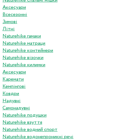
Naturehike спальні мішки
Аксесуари
Всесезонні
Зимові
Літні
Naturehike гамаки
Naturehike матраци
Naturehike контейнери
Naturehike візочки
Naturehike килимки
Аксесуари
Каремати
Кемпінгові
Ковдри
Надувні
Самонадувні
Naturehike подушки
Naturehike взуття
Naturehike водний спорт
Naturehike водонепроникні речі