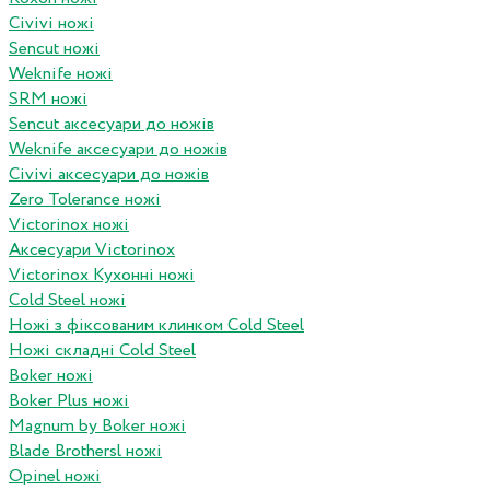
Civivi ножі
Sencut ножі
Weknife ножі
SRM ножі
Sencut аксесуари до ножів
Weknife аксесуари до ножів
Civivi аксесуари до ножів
Zero Tolerance ножі
Victorinox ножі
Аксесуари Victorinox
Victorinox Кухонні ножі
Cold Steel ножі
Ножі з фіксованим клинком Cold Steel
Ножі складні Cold Steel
Boker ножі
Boker Plus ножі
Magnum by Boker ножі
Blade Brothersl ножі
Opinel ножі