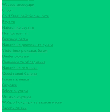
Wacaco аксесуари
Спорт
Cold Steel бейсбольні біти
Взуття
Naturehike взуття
Humtto взуття
Рюкзаки, багаж
Naturehike рюкзаки та сумки
Victorinox рюкзаки, багаж
Deuter рюкзаки
Пальники та обладнання
Naturehike пальники
Quest газові балони
Газові пальники
Окуляри
Select окуляри
Umarex окуляри
WoSport окуляри та захисні маски
Засоби гігієни