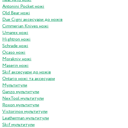
Antonini Pocket ножі
Old Bear ножі
Due Cigni аксесуари до ножів
Cimmerian Knives ножі
Umarex ножі
Hightron ножі
Schrade ножі
Ocaso ножі
Morakniv ножі
Maserin ножі
Skif аксесуари до ножів
Ontario ножі та аксесуари
Мультитули
Ganzo мультитули
NexTool мультитули
Roxon мультитули
Victorinox мультитули
Leatherman мультитули
Skif мультитули