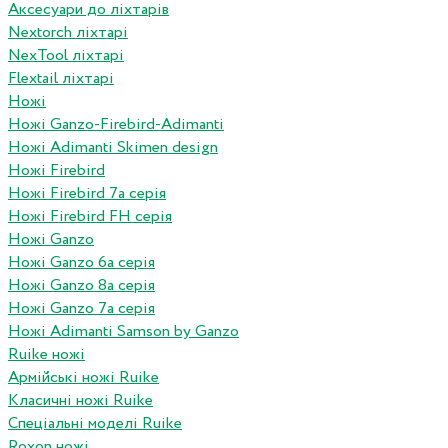
Аксесуари до ліхтарів
Nextorch ліхтарі
NexTool ліхтарі
Flextail ліхтарі
Ножі
Ножі Ganzo-Firebird-Adimanti
Ножі Adimanti Skimen design
Ножі Firebird
Ножі Firebird 7а серія
Ножі Firebird FH серія
Ножі Ganzo
Ножі Ganzo 6а серія
Ножі Ganzo 8а серія
Ножі Ganzo 7а серія
Ножі Adimanti Samson by Ganzo
Ruike ножі
Армійські ножі Ruike
Класичні ножі Ruike
Спеціальні моделі Ruike
Roxon ножi