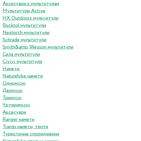
Аксесуари к мультитулам
Мультитули Active
HX Outdoors мультитули
Rocktol мультитули
Nextorch мультитули
Schrade мультитули
Smith&amp;Wesson мультитули
Сила мультитули
Civivi мультитули
Намети
Naturehike намети
Одномісні
Двомісні
Тримісні
Чотиримісні
Аксесуари
Ranger намети
Tramp намети, тенти
Туристичне спорядження