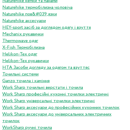
Naturehike кепки та панами
Naturehike термобілизна чоловіча
Naturehike пов&#039;язки
Naturehike аксесуари
HEY-sport засіб за доглядом одягу і взуття
Mechanix рукавички
Thermowave одяг
X-Fish Термобілизна
Helikon-Tex одяг
Helikon-Tex рукавички
HTA Засоби догляду за одягом та взуттяс
Точильні системи
Ganzo точила і каміння
Work Sharp точильні верстати і точила
Work Sharp професiйнi кухоннi точилки электричнi
Work Sharp унiверсальнi точилки электричнi
Work Sharp аксесуари до професiйних кухонних точилок
Work Sharp аксесуари до унiверсальних электричних
точилок
WorkSharp ручні точила