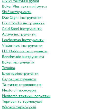
Сivivi тактичні ручки
Boker Plus тактичні ручки
Skif інструменти
Due Cigni інструменти
Fix it Sticks інструменти
Сold Steel інструменти
Active інструменти
Leatherman Інструменти
Victorinox інструменти
HX Outdoors інструменти
Benchmade інструменти
Boker інструменти
Техніка
Електроінструменти
Садові інструменти
Тактичне спорядження
Nextorch аксесуари
Nextorch тактичні перчатки
Термоси та термокухлі
Wacaco термокухлі