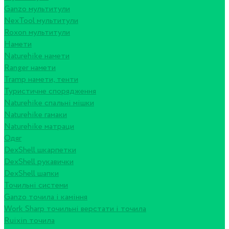
Ganzo мультитули
NexTool мультитули
Roxon мультитули
Намети
Naturehike намети
Ranger намети
Tramp намети, тенти
Туристичне спорядження
Naturehike спальні мішки
Naturehike гамаки
Naturehike матраци
Одяг
DexShell шкарпетки
DexShell рукавички
DexShell шапки
Точильні системи
Ganzo точила і каміння
Work Sharp точильні верстати і точила
Ruixin точила