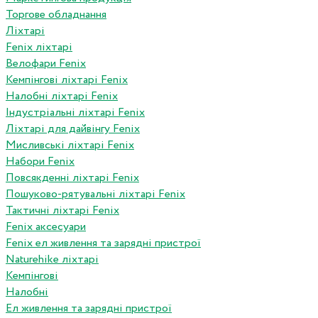
Торгове обладнання
Ліхтарі
Fenix ліхтарі
Велофари Fenix
Кемпінгові ліхтарі Fenix
Налобні ліхтарі Fenix
Індустріальні ліхтарі Fenix
Ліхтарі для дайвінгу Fenix
Мисливські ліхтарі Fenix
Набори Fenix
Повсякденні ліхтарі Fenix
Пошуково-рятувальні ліхтарі Fenix
Тактичні ліхтарі Fenix
Fenix аксесуари
Fenix ел живлення та зарядні пристрої
Naturehike ліхтарі
Кемпінгові
Налобні
Ел живлення та зарядні пристрої