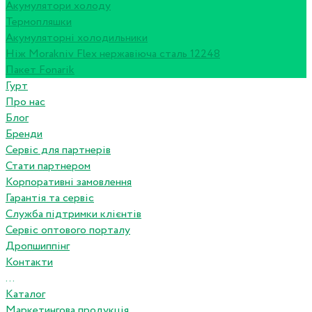
Акумулятори холоду
Термопляшки
Акумуляторні холодильники
Ніж Morakniv Flex нержавіюча сталь 12248
Пакет Fonarik
Гурт
Про нас
Блог
Бренди
Сервіс для партнерів
Стати партнером
Корпоративні замовлення
Гарантія та сервіс
Служба підтримки клієнтів
Сервіс оптового порталу
Дропшиппінг
Контакти
...
Каталог
Маркетингова продукція