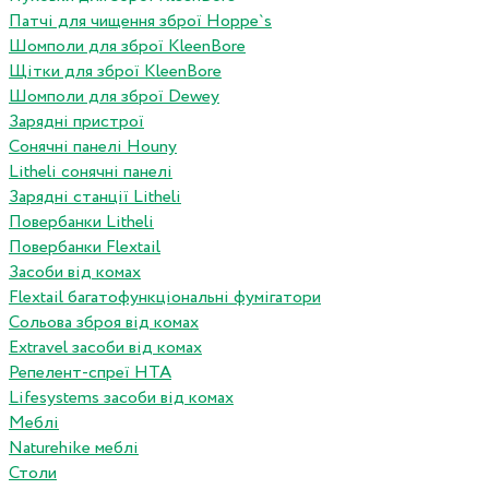
Патчі для чищення зброї Hoppe`s
Шомполи для зброї KleenBore
Щітки для зброї KleenBore
Шомполи для зброї Dewey
Зарядні пристрої
Сонячні панелі Houny
Litheli сонячні панелі
Зарядні станції Litheli
Повербанки Litheli
Повербанки Flextail
Засоби від комах
Flextail багатофункціональні фумігатори
Сольова зброя від комах
Extravel засоби від комах
Репелент-спреї HTA
Lifesystems засоби від комах
Меблі
Naturehike меблі
Столи