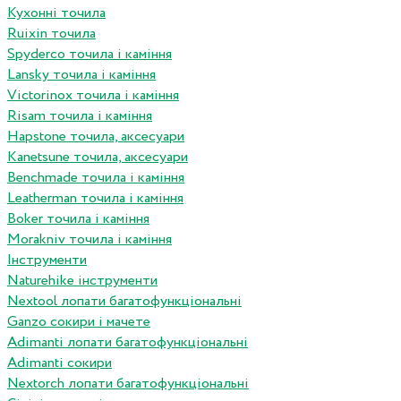
Кухонні точила
Ruixin точила
Spyderco точила і каміння
Lansky точила і каміння
Victorinox точила і каміння
Risam точила і каміння
Hapstone точила, аксесуари
Kanetsune точила, аксесуари
Benchmade точила і каміння
Leatherman точила і каміння
Boker точила і каміння
Morakniv точила і каміння
Інструменти
Naturehike інструменти
Nextool лопати багатофункціональні
Ganzo сокири і мачете
Adimanti лопати багатофункціональні
Adimanti сокири
Nextorch лопати багатофункціональні