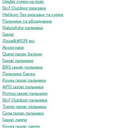
Deuter сумки на пояс
Skif Outdoor рюкзаки
Helikon-Tex рюкзаки та сумки
Пальники та обладнання
Naturehike пальники
Газові
Дров&#039;яні
Аксесуари
Quest газові балони
Газові пальники
BRS газові пальники
Пальники Ganzo
Kovea газові пальники
APG газові пальники
Primus газові пальники
Skif Outdoor пальники
Tramp газові пальники
Сила газові пальники
Газові лампи
Kovea газові лампи