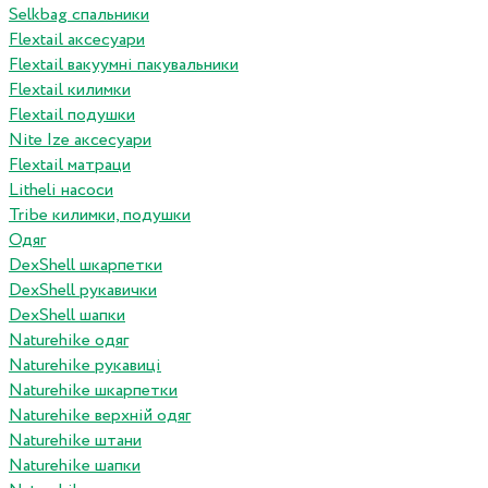
Selkbag спальники
Flextail аксесуари
Flextail вакуумні пакувальники
Flextail килимки
Flextail подушки
Nite Ize аксесуари
Flextail матраци
Litheli насоси
Tribe килимки, подушки
Одяг
DexShell шкарпетки
DexShell рукавички
DexShell шапки
Naturehike одяг
Naturehike рукавиці
Naturehike шкарпетки
Naturehike верхній одяг
Naturehike штани
Naturehike шапки