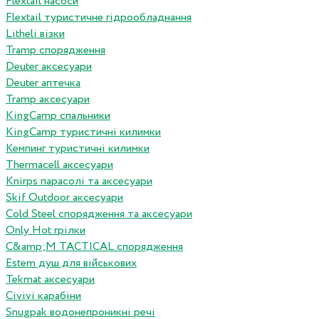
Flextail насоси
Flextail туристичне гідрообладнання
Litheli візки
Tramp спорядження
Deuter аксесуари
Deuter аптечка
Tramp аксесуари
KingCamp спальники
KingCamp туристичні килимки
Кемпинг туристичні килимки
Thermacell аксесуари
Knirps парасолі та аксесуари
Skif Outdoor аксесуари
Cold Steel спорядження та аксесуари
Only Hot грілки
C&amp;M TACTICAL спорядження
Estem душ для військових
Tekmat аксесуари
Сivivi карабіни
Snugpak водонепроникні речі