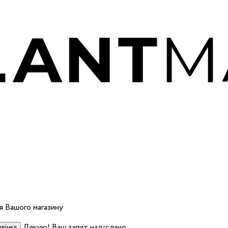
 Вашого магазину
Дякую! Ваш запит надіслано.
вінка