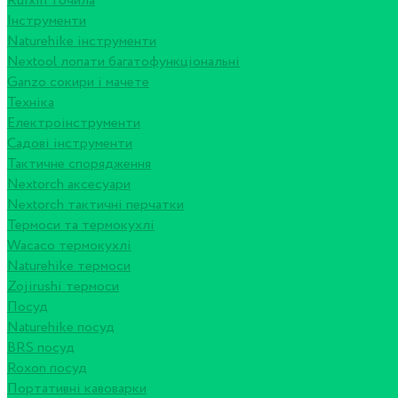
Ruixin точила
Інструменти
Naturehike інструменти
Nextool лопати багатофункціональні
Ganzo сокири і мачете
Техніка
Електроінструменти
Садові інструменти
Тактичне спорядження
Nextorch аксесуари
Nextorch тактичні перчатки
Термоси та термокухлі
Wacaco термокухлі
Naturehike термоси
Zojirushi термоси
Посуд
Naturehike посуд
BRS посуд
Roxon посуд
Портативні кавоварки