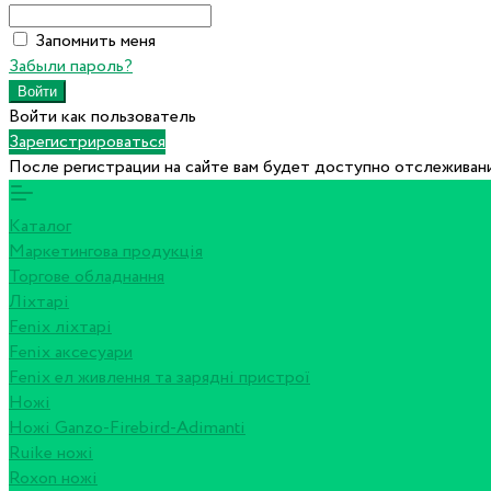
Запомнить меня
Забыли пароль?
Войти как пользователь
Зарегистрироваться
После регистрации на сайте вам будет доступно отслеживани
Каталог
Маркетингова продукція
Торгове обладнання
Ліхтарі
Fenix ліхтарі
Fenix аксесуари
Fenix ел живлення та зарядні пристрої
Ножі
Ножі Ganzo-Firebird-Adimanti
Ruike ножі
Roxon ножi