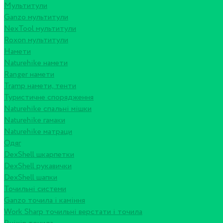
Мультитули
Ganzo мультитули
NexTool мультитули
Roxon мультитули
Намети
Naturehike намети
Ranger намети
Tramp намети, тенти
Туристичне спорядження
Naturehike спальні мішки
Naturehike гамаки
Naturehike матраци
Одяг
DexShell шкарпетки
DexShell рукавички
DexShell шапки
Точильні системи
Ganzo точила і каміння
Work Sharp точильні верстати і точила