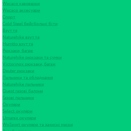
Wacaco кавоварки
Wacaco аксесуари
Спорт
Cold Steel бейсбольні біти
Взуття
Naturehike взуття
Humtto взуття
Рюкзаки, багаж
Naturehike рюкзаки та сумки
Victorinox рюкзаки, багаж
Deuter рюкзаки
Пальники та обладнання
Naturehike пальники
Quest газові балони
Газові пальники
Окуляри
Select окуляри
Umarex окуляри
WoSport окуляри та захисні маски