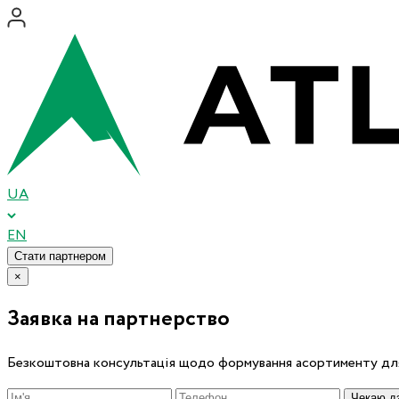
UA
EN
Стати партнером
×
Заявка на партнерство
Безкоштовна консультація щодо формування асортименту для
Чекаю дз