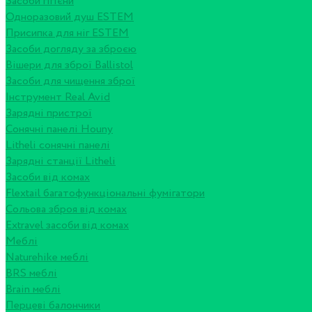
Засоби гігієни
Одноразовий душ ESTEM
Присипка для ніг ESTEM
Засоби догляду за зброєю
Вішери для зброї Ballistol
Засоби для чищення зброї
Інструмент Real Avid
Зарядні пристрої
Сонячні панелі Houny
Litheli сонячні панелі
Зарядні станції Litheli
Засоби від комах
Flextail багатофункціональні фумігатори
Сольова зброя від комах
Extravel засоби від комах
Меблі
Naturehike меблі
BRS меблі
Brain меблі
Перцеві балончики