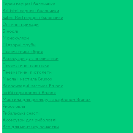
Терен перцеві балончики
Ballistol перцеві балончики
Sabre Red перцеві балончики
Оптичні прилади
Біноклі
Монокуляри
Підзорні труби
Пневматична зброя
Аксесуари для пневматики
Пневматичні гвинтівки
Пневматичні пістолети
Масла і мастила Brunox
Велосипедні мастила Brunox
Інгібітори корозії Brunox
Мастила для догляду за карбоном Brunox
Риболовля
Рибальські снасті
Аксесуари для риболовлі
Все для монтажу оснастки