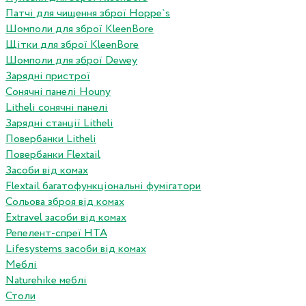
Патчі для чищення зброї Hoppe`s
Шомполи для зброї KleenBore
Щітки для зброї KleenBore
Шомполи для зброї Dewey
Зарядні пристрої
Сонячні панелі Houny
Litheli сонячні панелі
Зарядні станції Litheli
Повербанки Litheli
Повербанки Flextail
Засоби від комах
Flextail багатофункціональні фумігатори
Сольова зброя від комах
Extravel засоби від комах
Репелент-спреї HTA
Lifesystems засоби від комах
Меблі
Naturehike меблі
Столи