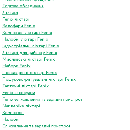
Торгове обладнання
Ліхтарі
Fenix ліхтарі
Велофари Fenix
Кемпінгові ліхтарі Fenix
Налобні ліхтарі Fenix
Індустріальні ліхтарі Fenix
Ліхтарі для дайвінгу Fenix
Мисливські ліхтарі Fenix
Набори Fenix
Повсякденні ліхтарі Fenix
Пошуково-рятувальні ліхтарі Fenix
Тактичні ліхтарі Fenix
Fenix аксесуари
Fenix ел живлення та зарядні пристрої
Naturehike ліхтарі
Кемпінгові
Налобні
Ел живлення та зарядні пристрої