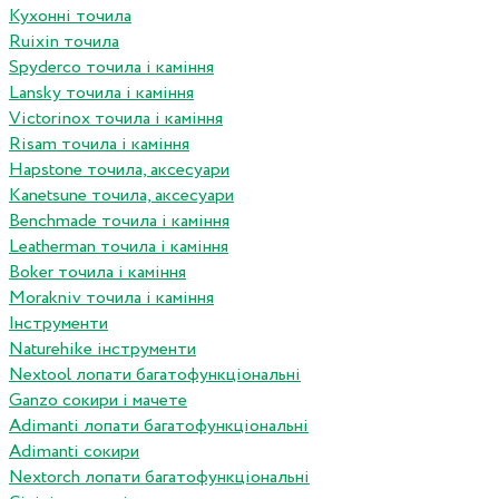
Кухонні точила
Ruixin точила
Spyderco точила і каміння
Lansky точила і каміння
Victorinox точила і каміння
Risam точила і каміння
Hapstone точила, аксесуари
Kanetsune точила, аксесуари
Benchmade точила і каміння
Leatherman точила і каміння
Boker точила і каміння
Morakniv точила і каміння
Інструменти
Naturehike інструменти
Nextool лопати багатофункціональні
Ganzo сокири і мачете
Adimanti лопати багатофункціональні
Adimanti сокири
Nextorch лопати багатофункціональні