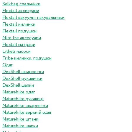
Selkbag спальники
Flextail аксесуари
Flextail вакуумні пакувальники
Flextail килимки
Flextail подушки
Nite Ize аксесуари
Flextail матраци
Litheli насоси
Tribe килимки, подушки
Одяг
DexShell шкарпетки
DexShell рукавички
DexShell шапки
Naturehike одяг
Naturehike рукавиці
Naturehike шкарпетки
Naturehike верхній одяг
Naturehike штани
Naturehike шапки