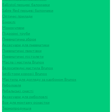
Ballistol перцеві балончики
Sabre Red перцеві балончики
Оптичні прилади
Біноклі
Монокуляри
Підзорні труби
Пневматична зброя
Аксесуари для пневматики
Пневматичні гвинтівки
Пневматичні пістолети
Масла і мастила Brunox
Велосипедні мастила Brunox
Інгібітори корозії Brunox
Мастила для догляду за карбоном Brunox
Риболовля
Рибальські снасті
Аксесуари для риболовлі
Все для монтажу оснастки
Термопродукція