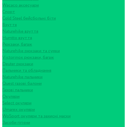
Wacaco аксесуари
Спорт
Cold Steel бейсбольні біти
Взуття
Naturehike взуття
Humtto взуття
Рюкзаки, багаж
Naturehike рюкзаки та сумки
Victorinox рюкзаки, багаж
Deuter рюкзаки
Пальники та обладнання
Naturehike пальники
Quest газові балони
Газові пальники
Окуляри
Select окуляри
Umarex окуляри
WoSport окуляри та захисні маски
Засоби гігієни