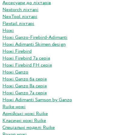
Аксесуари до ліхтарів
Nextorch ліхтарі
NexTool ліхтарі
Flextail ліхтарі
Ножі
Ножі Ganzo-Firebird-Adimanti
Ножі Adimanti Skimen design
Ножі Firebird
Ножі Firebird 7а серія
Ножі Firebird FH серія
Ножі Ganzo
Ножі Ganzo 6а серія
Ножі Ganzo 8а серія
Ножі Ganzo 7а серія
Ножі Adimanti Samson by Ganzo
Ruike ножі
Армійські ножі Ruike
Класичні ножі Ruike
Спеціальні моделі Ruike
Roxon ножi