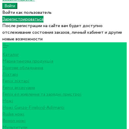
Войти как пользователь
Зарегистрироваться
После регистрации на сайте вам будет доступно
отслеживание состояния заказов, личный кабинет и другие
новые возможности
Каталог
Маркетингова продукція
Торгове обладнання
Ліхтарі
Fenix ліхтарі
Fenix аксесуари
Fenix ел живлення та зарядні пристрої
Ножі
Ножі Ganzo-Firebird-Adimanti
Ruike ножі
Roxon ножi
Мультитули