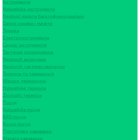
Інструменти
Naturehike інструменти
Nextool лопати багатофункціональні
Ganzo сокири і мачете
Техніка
Електроінструменти
Садові інструменти
Тактичне спорядження
Nextorch аксесуари
Nextorch тактичні перчатки
Термоси та термокухлі
Wacaco термокухлі
Naturehike термоси
Zojirushi термоси
Посуд
Naturehike посуд
BRS посуд
Roxon посуд
Портативні кавоварки
Wacaco кавоварки