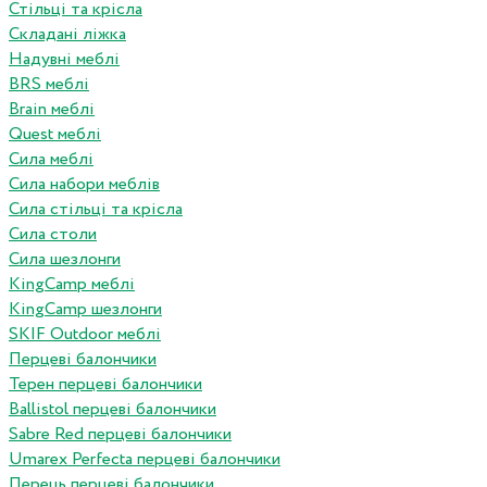
Стільці та крісла
Складані ліжка
Надувні меблі
BRS меблі
Brain меблі
Quest меблі
Сила меблі
Сила набори меблів
Сила стільці та крісла
Сила столи
Сила шезлонги
KingCamp меблі
KingCamp шезлонги
SKIF Outdoor меблі
Перцеві балончики
Терен перцеві балончики
Ballistol перцеві балончики
Sabre Red перцеві балончики
Umarex Perfecta перцеві балончики
Перець перцеві балончики