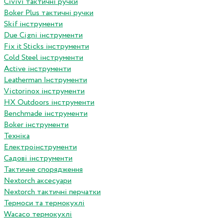
Сivivi тактичні ручки
Boker Plus тактичні ручки
Skif інструменти
Due Cigni інструменти
Fix it Sticks інструменти
Сold Steel інструменти
Active інструменти
Leatherman Інструменти
Victorinox інструменти
HX Outdoors інструменти
Benchmade інструменти
Boker інструменти
Техніка
Електроінструменти
Садові інструменти
Тактичне спорядження
Nextorch аксесуари
Nextorch тактичні перчатки
Термоси та термокухлі
Wacaco термокухлі