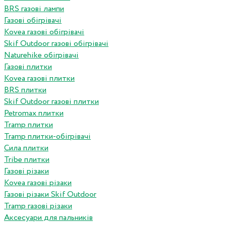
BRS газові лампи
Газові обігрівачі
Kovea газові обігрівачі
Skif Outdoor газові обігрівачі
Naturehike обігрівачі
Газові плитки
Kovea газові плитки
BRS плитки
Skif Outdoor газові плитки
Petromax плитки
Tramp плитки
Tramp плитки-обігрівачі
Сила плитки
Tribe плитки
Газові різаки
Kovea газові різаки
Газові різаки Skif Outdoor
Tramp газові різаки
Аксесуари для пальників