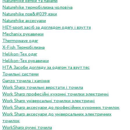
Naturehike кепки та панами
Naturehike термобілизна чоловіча
Naturehike пов&#039;язки
Naturehike аксесуари
HEY-sport засіб за доглядом одягу і взуття
Mechanix рукавички
Thermowave одяг
X-Fish Термобілизна
Helikon-Tex одяг
Helikon-Tex рукавички
HTA Засоби догляду за одягом та взуттяс
Точильні системи
Ganzo точила і каміння
Work Sharp точильні верстати і точила
Work Sharp професiйнi кухоннi точилки электричнi
Work Sharp унiверсальнi точилки электричнi
Work Sharp аксесуари до професiйних кухонних точилок
Work Sharp аксесуари до унiверсальних электричних
точилок
WorkSharp ручні точила