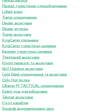
Flextail насоси
Flextail туристичне гідрообладнання
Litheli візки
Tramp спорядження
Deuter аксесуари
Deuter аптечка
Tramp аксесуари
KingCamp спальники
KingCamp туристичні килимки
Кемпинг туристичні килимки
Thermacell аксесуари
Knirps парасолі та аксесуари
Skif Outdoor аксесуари
Cold Steel спорядження та аксесуари
Only Hot грілки
C&amp;M TACTICAL спорядження
Estem душ для військових
Tekmat аксесуари
Сivivi карабіни
Snugpak водонепроникні речі