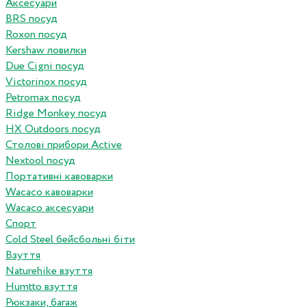
Аксесуари
BRS посуд
Roxon посуд
Kershaw ловилки
Due Cigni посуд
Victorinox посуд
Petromax посуд
Ridge Monkey посуд
HX Outdoors посуд
Столові прибори Active
Nextool посуд
Портативні кавоварки
Wacaco кавоварки
Wacaco аксесуари
Спорт
Cold Steel бейсбольні біти
Взуття
Naturehike взуття
Humtto взуття
Рюкзаки, багаж