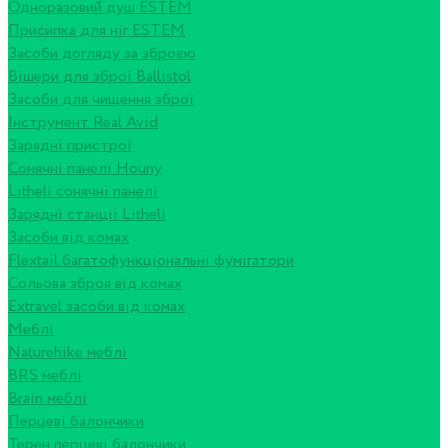
Одноразовий душ ESTEM
Присипка для ніг ESTEM
Засоби догляду за зброєю
Вішери для зброї Ballistol
Засоби для чищення зброї
Інструмент Real Avid
Зарядні пристрої
Сонячні панелі Houny
Litheli сонячні панелі
Зарядні станції Litheli
Засоби від комах
Flextail багатофункціональні фумігатори
Сольова зброя від комах
Extravel засоби від комах
Меблі
Naturehike меблі
BRS меблі
Brain меблі
Перцеві балончики
Терен перцеві балончики