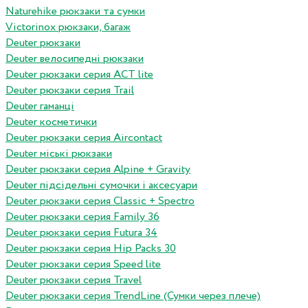
Naturehike рюкзаки та сумки
Victorinox рюкзаки, багаж
Deuter рюкзаки
Deuter велосипедні рюкзаки
Deuter рюкзаки серия ACT lite
Deuter рюкзаки серия Trail
Deuter гаманці
Deuter косметички
Deuter рюкзаки серия Aircontact
Deuter міські рюкзаки
Deuter рюкзаки серия Alpine + Gravity
Deuter підсідельні сумочки і аксесуари
Deuter рюкзаки серия Classic + Spectro
Deuter рюкзаки серия Family 36
Deuter рюкзаки серия Futura 34
Deuter рюкзаки серия Hip Packs 30
Deuter рюкзаки серия Speed lite
Deuter рюкзаки серия Travel
Deuter рюкзаки серия TrendLine (Сумки через плече)