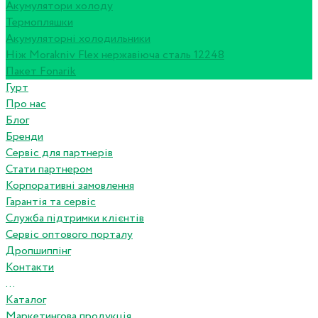
Акумулятори холоду
Термопляшки
Акумуляторні холодильники
Ніж Morakniv Flex нержавіюча сталь 12248
Пакет Fonarik
Гурт
Про нас
Блог
Бренди
Сервіс для партнерів
Стати партнером
Корпоративні замовлення
Гарантія та сервіс
Служба підтримки клієнтів
Сервіс оптового порталу
Дропшиппінг
Контакти
...
Каталог
Маркетингова продукція