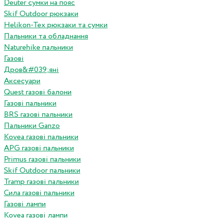
Deuter сумки на пояс
Skif Outdoor рюкзаки
Helikon-Tex рюкзаки та сумки
Пальники та обладнання
Naturehike пальники
Газові
Дров&#039;яні
Аксесуари
Quest газові балони
Газові пальники
BRS газові пальники
Пальники Ganzo
Kovea газові пальники
APG газові пальники
Primus газові пальники
Skif Outdoor пальники
Tramp газові пальники
Сила газові пальники
Газові лампи
Kovea газові лампи