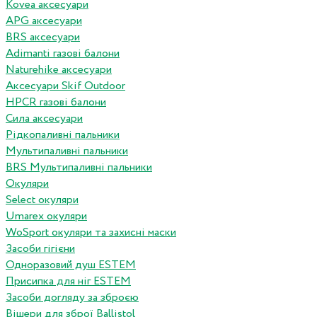
Kovea аксесуари
APG аксесуари
BRS аксесуари
Adimanti газові балони
Naturehike аксесуари
Аксесуари Skif Outdoor
HPCR газові балони
Сила аксесуари
Рідкопаливні пальники
Мультипаливні пальники
BRS Мультипаливні пальники
Окуляри
Select окуляри
Umarex окуляри
WoSport окуляри та захисні маски
Засоби гігієни
Одноразовий душ ESTEM
Присипка для ніг ESTEM
Засоби догляду за зброєю
Вішери для зброї Ballistol