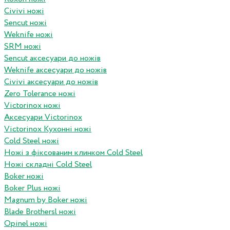
Civivi ножі
Sencut ножі
Weknife ножі
SRM ножі
Sencut аксесуари до ножів
Weknife аксесуари до ножів
Civivi аксесуари до ножів
Zero Tolerance ножі
Victorinox ножі
Аксесуари Victorinox
Victorinox Кухонні ножі
Cold Steel ножі
Ножі з фіксованим клинком Cold Steel
Ножі складні Cold Steel
Boker ножі
Boker Plus ножі
Magnum by Boker ножі
Blade Brothersl ножі
Opinel ножі