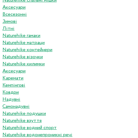
Naturehike спальні мішки
Аксесуари
Всесезонні
Зимові
Літні
Naturehike гамаки
Naturehike матраци
Naturehike контейнери
Naturehike візочки
Naturehike килимки
Аксесуари
Каремати
Кемпінгові
Ковдри
Надувні
Самонадувні
Naturehike подушки
Naturehike взуття
Naturehike водний спорт
Naturehike водонепроникні речі