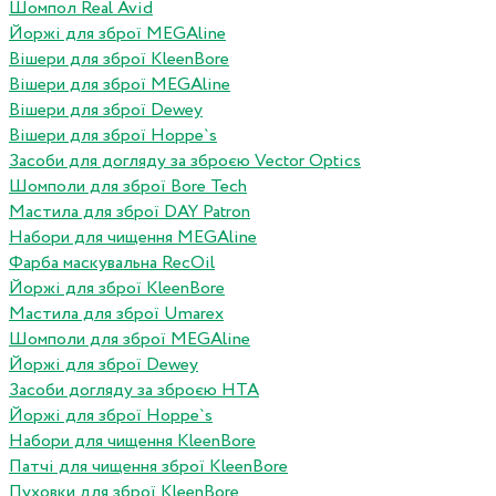
Шомпол Real Avid
Йоржі для зброї MEGAline
Вішери для зброї KleenBore
Вішери для зброї MEGAline
Вішери для зброї Dewey
Вішери для зброї Hoppe`s
Засоби для догляду за зброєю Vector Optics
Шомполи для зброї Bore Tech
Мастила для зброї DAY Patron
Набори для чищення MEGAline
Фарба маскувальна RecOil
Йоржі для зброї KleenBore
Мастила для зброї Umarex
Шомполи для зброї MEGAline
Йоржі для зброї Dewey
Засоби догляду за зброєю HTA
Йоржі для зброї Hoppe`s
Набори для чищення KleenBore
Патчі для чищення зброї KleenBore
Пуховки для зброї KleenBore