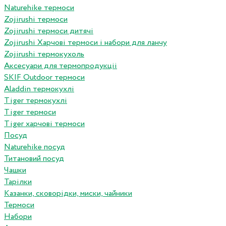
Naturehike термоси
Zojirushi термоси
Zojirushi термоси дитячі
Zojirushi Харчові термоси і набори для ланчу
Zojirushi термокухоль
Аксесуари для термопродукціі
SKIF Outdoor термоси
Aladdin термокухлі
Tiger термокухлі
Tiger термоси
Tiger харчові термоси
Посуд
Naturehike посуд
Титановий посуд
Чашки
Тарілки
Казанки, сковорідки, миски, чайники
Термоси
Набори