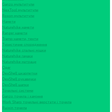
Ganzo мультитули
NexTool мультитули
Roxon мультитули
Намети
Naturehike намети
Ranger намети
Tramp намети, тенти
Туристичне спорядження
Naturehike спальні мішки
Naturehike гамаки
Naturehike матраци
Одяг
DexShell шкарпетки
DexShell рукавички
DexShell шапки
Точильні системи
Ganzo точила і каміння
Work Sharp точильні верстати і точила
Ruixin точила