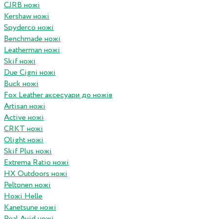
CJRB ножі
Kershaw ножі
Spyderco ножі
Benchmade ножі
Leatherman ножі
Skif ножі
Due Cigni ножі
Buck ножі
Fox Leather аксесуари до ножів
Artisan ножі
Active ножі
CRKT ножі
Olight ножі
Skif Plus ножі
Extrema Ratio ножі
HX Outdoors ножі
Peltonen ножі
Ножі Helle
Kanetsune ножі
Real Avid ножі