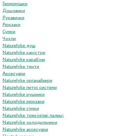
Гермомішки
Дощовики
Рукавички
Рюкзаки
Сумки
Чохли
Naturehike душ
Naturehike каністри
Naturehike карабіни
Naturehike тенти
Аксесуари
Naturehike органайзери
Naturehike питні системи
Naturehike рушники
Naturehike рюкзаки
Naturehike сумки
Naturehike трекінгові палиці
Naturehike холодильники
Naturehike аксесуари