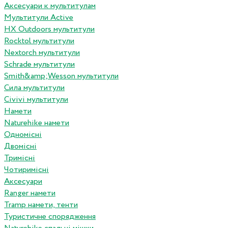
Аксесуари к мультитулам
Мультитули Active
HX Outdoors мультитули
Rocktol мультитули
Nextorch мультитули
Schrade мультитули
Smith&amp;Wesson мультитули
Сила мультитули
Civivi мультитули
Намети
Naturehike намети
Одномісні
Двомісні
Тримісні
Чотиримісні
Аксесуари
Ranger намети
Tramp намети, тенти
Туристичне спорядження