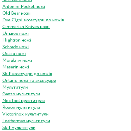
Antonini Pocket ножі
Old Bear ножі
Due Cigni аксесуари до ножів
Cimmerian Knives ножі
Umarex ножі
Hightron ножі
Schrade ножі
Ocaso ножі
Morakniv ножі
Maserin ножі
Skif аксесуари до ножів
Ontario ножі та аксесуари
Мультитули
Ganzo мультитули
NexTool мультитули
Roxon мультитули
Victorinox мультитули
Leatherman мультитули
Skif мультитули