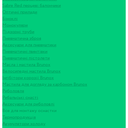
Sabre Red перцеві балончики
Оптичні прилади
Біноклі
Монокуляри
Підзорні труби
Пневматична зброя
Аксесуари для пневматики
Пневматичні гвинтівки
Пневматичні пістолети
Масла і мастила Brunox
Велосипедні мастила Brunox
Інгібітори корозії Brunox
Мастила для догляду за карбоном Brunox
Риболовля
Рибальські снасті
Аксесуари для риболовлі
Все для монтажу оснастки
Термопродукція
Акумулятори холоду