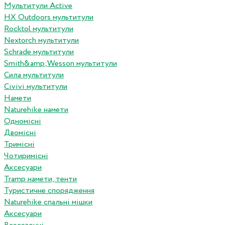
Мультитули Active
HX Outdoors мультитули
Rocktol мультитули
Nextorch мультитули
Schrade мультитули
Smith&amp;Wesson мультитули
Сила мультитули
Civivi мультитули
Намети
Naturehike намети
Одномісні
Двомісні
Тримісні
Чотиримісні
Аксесуари
Tramp намети, тенти
Туристичне спорядження
Naturehike спальні мішки
Аксесуари