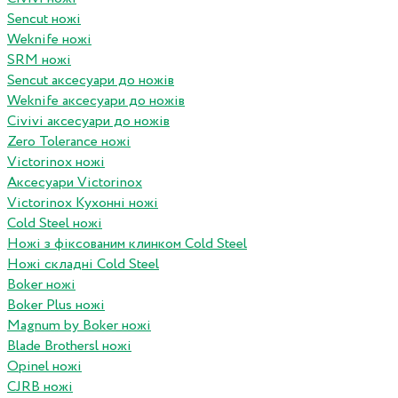
Sencut ножі
Weknife ножі
SRM ножі
Sencut аксесуари до ножів
Weknife аксесуари до ножів
Civivi аксесуари до ножів
Zero Tolerance ножі
Victorinox ножі
Аксесуари Victorinox
Victorinox Кухонні ножі
Cold Steel ножі
Ножі з фіксованим клинком Cold Steel
Ножі складні Cold Steel
Boker ножі
Boker Plus ножі
Magnum by Boker ножі
Blade Brothersl ножі
Opinel ножі
CJRB ножі