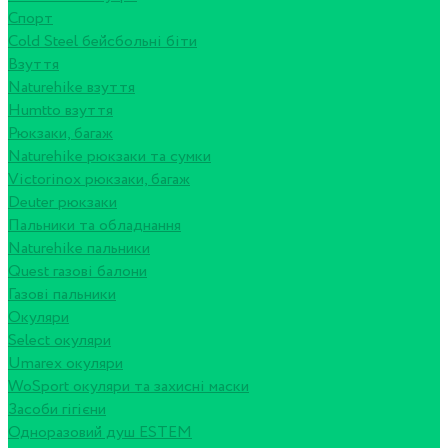
Спорт
Cold Steel бейсбольні біти
Взуття
Naturehike взуття
Humtto взуття
Рюкзаки, багаж
Naturehike рюкзаки та сумки
Victorinox рюкзаки, багаж
Deuter рюкзаки
Пальники та обладнання
Naturehike пальники
Quest газові балони
Газові пальники
Окуляри
Select окуляри
Umarex окуляри
WoSport окуляри та захисні маски
Засоби гігієни
Одноразовий душ ESTEM