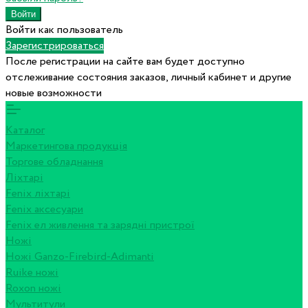
Войти как пользователь
Зарегистрироваться
После регистрации на сайте вам будет доступно
отслеживание состояния заказов, личный кабинет и другие
новые возможности
Каталог
Маркетингова продукція
Торгове обладнання
Ліхтарі
Fenix ліхтарі
Fenix аксесуари
Fenix ел живлення та зарядні пристрої
Ножі
Ножі Ganzo-Firebird-Adimanti
Ruike ножі
Roxon ножi
Мультитули