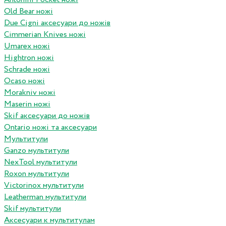
Old Bear ножі
Due Cigni аксесуари до ножів
Cimmerian Knives ножі
Umarex ножі
Hightron ножі
Schrade ножі
Ocaso ножі
Morakniv ножі
Maserin ножі
Skif аксесуари до ножів
Ontario ножі та аксесуари
Мультитули
Ganzo мультитули
NexTool мультитули
Roxon мультитули
Victorinox мультитули
Leatherman мультитули
Skif мультитули
Аксесуари к мультитулам