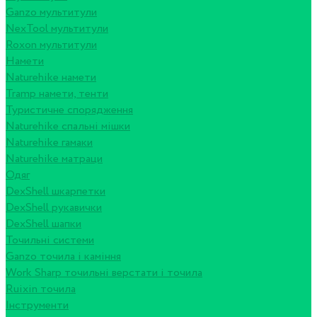
Ganzo мультитули
NexTool мультитули
Roxon мультитули
Намети
Naturehike намети
Tramp намети, тенти
Туристичне спорядження
Naturehike спальні мішки
Naturehike гамаки
Naturehike матраци
Одяг
DexShell шкарпетки
DexShell рукавички
DexShell шапки
Точильні системи
Ganzo точила і каміння
Work Sharp точильні верстати і точила
Ruixin точила
Інструменти