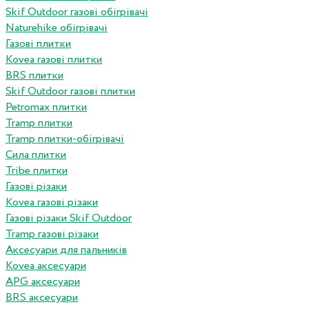
Skif Outdoor газові обігрівачі
Naturehike обігрівачі
Газові плитки
Kovea газові плитки
BRS плитки
Skif Outdoor газові плитки
Petromax плитки
Tramp плитки
Tramp плитки-обігрівачі
Сила плитки
Tribe плитки
Газові різаки
Kovea газові різаки
Газові різаки Skif Outdoor
Tramp газові різаки
Аксесуари для пальників
Kovea аксесуари
APG аксесуари
BRS аксесуари