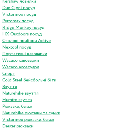
Kershaw ловилки
Due Cigni посуд
Victorinox посуд
Petromax посуд
Ridge Monkey посуд
HX Outdoors посуд
Столові прибори Active
Nextool посуд
Портативні кавоварки
Wacaco кавоварки
Wacaco аксесуари
Спорт
Cold Steel бейсбольні біти
Взуття
Naturehike взуття
Humtto взуття
Рюкзаки, багаж
Naturehike рюкзаки та сумки
Victorinox рюкзаки, багаж
Deuter рюкзаки