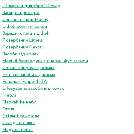
Шомполи для зброї Dewey
Зарядні пристрої
Сонячні панелі Houny
Litheli сонячні панелі
Зарядні станції Litheli
Повербанки Litheli
Повербанки Flextail
Засоби від комах
Flextail багатофункціональні фумігатори
Сольова зброя від комах
Extravel засоби від комах
Репелент-спреї HTA
Lifesystems засоби від комах
Меблі
Naturehike меблі
Столи
Стільці та крісла
Складані ліжка
Надувні меблі