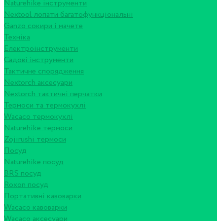
Naturehike інструменти
Nextool лопати багатофункціональні
Ganzo сокири і мачете
Техніка
Електроінструменти
Садові інструменти
Тактичне спорядження
Nextorch аксесуари
Nextorch тактичні перчатки
Термоси та термокухлі
Wacaco термокухлі
Naturehike термоси
Zojirushi термоси
Посуд
Naturehike посуд
BRS посуд
Roxon посуд
Портативні кавоварки
Wacaco кавоварки
Wacaco аксесуари