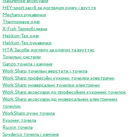
Naturehike аксесуари
HEY-sport засіб за доглядом одягу і взуття
Mechanix рукавички
Thermowave одяг
X-Fish Термобілизна
Helikon-Tex одяг
Helikon-Tex рукавички
HTA Засоби догляду за одягом та взуттяс
Точильні системи
Ganzo точила і каміння
Work Sharp точильні верстати і точила
Work Sharp професiйнi кухоннi точилки электричнi
Work Sharp унiверсальнi точилки электричнi
Work Sharp аксесуари до професiйних кухонних точилок
Work Sharp аксесуари до унiверсальних электричних
точилок
WorkSharp ручні точила
Кухонні точила
Ruixin точила
Spyderco точила і каміння