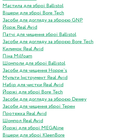
Мастила для зброї Ballistol
Вішери для зброї Bore Tech
Засоби для догляду за зброєю GNP
Йорж Real Avid
Патчі для чищення зброї Ballistol
Засоби для догляду за зброєю Bore Tech
Килимок Real Avid
Піна Milfoam
Шомполи для зброї Ballistol
Засоби для чищення Hoppe`s
Мульти Інструмент Real Avid
Набір для чистки Real Avid
Йоржі для зброї Bore Tech
Засоби для догляду за зброєю Dewey
Засоби для чищення зброї Терен
Протяжка Real Avid
Шомпол Real Avid
Йоржі для зброї MEGAline
Вішери для зброї KleenBore