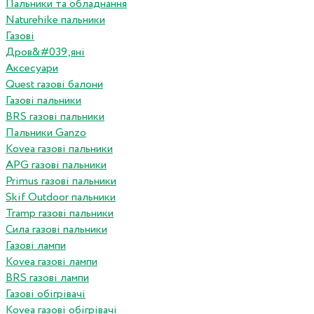
Пальники та обладнання
Naturehike пальники
Газові
Дров&#039;яні
Аксесуари
Quest газові балони
Газові пальники
BRS газові пальники
Пальники Ganzo
Kovea газові пальники
APG газові пальники
Primus газові пальники
Skif Outdoor пальники
Tramp газові пальники
Сила газові пальники
Газові лампи
Kovea газові лампи
BRS газові лампи
Газові обігрівачі
Kovea газові обігрівачі