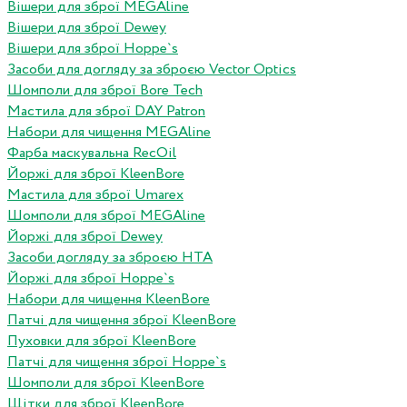
Вішери для зброї MEGAline
Вішери для зброї Dewey
Вішери для зброї Hoppe`s
Засоби для догляду за зброєю Vector Optics
Шомполи для зброї Bore Tech
Мастила для зброї DAY Patron
Набори для чищення MEGAline
Фарба маскувальна RecOil
Йоржі для зброї KleenBore
Мастила для зброї Umarex
Шомполи для зброї MEGAline
Йоржі для зброї Dewey
Засоби догляду за зброєю HTA
Йоржі для зброї Hoppe`s
Набори для чищення KleenBore
Патчі для чищення зброї KleenBore
Пуховки для зброї KleenBore
Патчі для чищення зброї Hoppe`s
Шомполи для зброї KleenBore
Щітки для зброї KleenBore