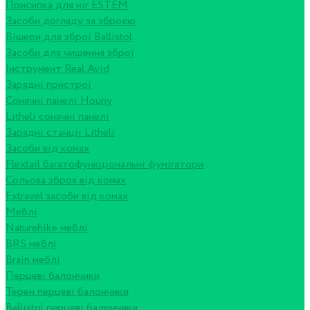
Присипка для ніг ESTEM
Засоби догляду за зброєю
Вішери для зброї Ballistol
Засоби для чищення зброї
Інструмент Real Avid
Зарядні пристрої
Сонячні панелі Houny
Litheli сонячні панелі
Зарядні станції Litheli
Засоби від комах
Flextail багатофункціональні фумігатори
Сольова зброя від комах
Extravel засоби від комах
Меблі
Naturehike меблі
BRS меблі
Brain меблі
Перцеві балончики
Терен перцеві балончики
Ballistol перцеві балончики