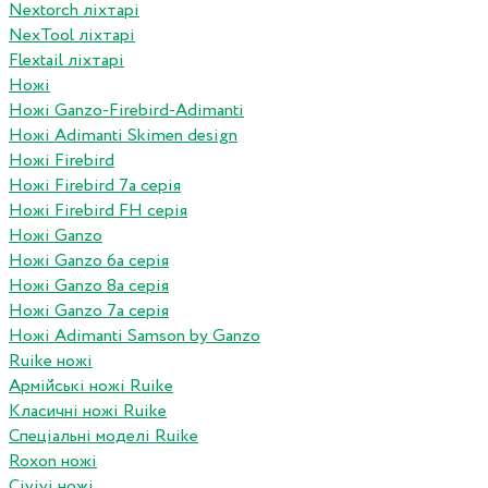
Nextorch ліхтарі
NexTool ліхтарі
Flextail ліхтарі
Ножі
Ножі Ganzo-Firebird-Adimanti
Ножі Adimanti Skimen design
Ножі Firebird
Ножі Firebird 7а серія
Ножі Firebird FH серія
Ножі Ganzo
Ножі Ganzo 6а серія
Ножі Ganzo 8а серія
Ножі Ganzo 7а серія
Ножі Adimanti Samson by Ganzo
Ruike ножі
Армійські ножі Ruike
Класичні ножі Ruike
Спеціальні моделі Ruike
Roxon ножi
Civivi ножі