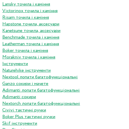
Lansky точила і каміння
Victorinox точила і каміння
Risam точила і каміння
Hapstone точила, аксесуари
Kanetsune точила, аксесуари
Benchmade точила і каміння
Leatherman точила і каміння
Boker точила і каміння
Morakniv точила і каміння
Інструменти
Naturehike інструменти
Nextool лопати багатофункціональні
Ganzo сокири і мачете
Adimanti лопати багатофункціональні
Adimanti сокири
Nextorch лопати багатофункціональні
Сivivi тактичні ручки
Boker Plus тактичні ручки
Skif інструменти