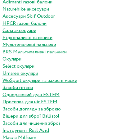
Adimanti газові балони
Naturehike аксесуари
Аксесуари Skif Outdoor
HPCR газові балони
Сила аксесуари
Рідкопаливні пальники
Мультипаливні пальники
BRS Мультипаливні пальники
Окуляри
Select окуляри
Umarex окуляри
WoSport окуляри та захисні маски
Засоби гігієни
Одноразовий душ ESTEM
Присипка для ніг ESTEM
Засоби догляду за зброєю
Вішери для зброї Ballistol
Засоби для чищення зброї
Інструмент Real Avid
Масла Milfoam