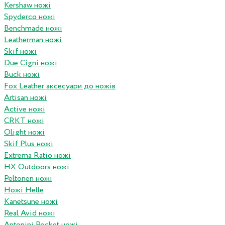
Kershaw ножі
Spyderco ножі
Benchmade ножі
Leatherman ножі
Skif ножі
Due Cigni ножі
Buck ножі
Fox Leather аксесуари до ножів
Artisan ножі
Active ножі
CRKT ножі
Olight ножі
Skif Plus ножі
Extrema Ratio ножі
HX Outdoors ножі
Peltonen ножі
Ножі Helle
Kanetsune ножі
Real Avid ножі
Antonini Pocket ножі