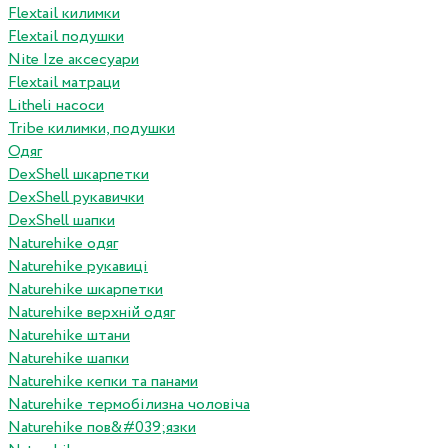
Flextail килимки
Flextail подушки
Nite Ize аксесуари
Flextail матраци
Litheli насоси
Tribe килимки, подушки
Одяг
DexShell шкарпетки
DexShell рукавички
DexShell шапки
Naturehike одяг
Naturehike рукавиці
Naturehike шкарпетки
Naturehike верхній одяг
Naturehike штани
Naturehike шапки
Naturehike кепки та панами
Naturehike термобілизна чоловіча
Naturehike пов&#039;язки