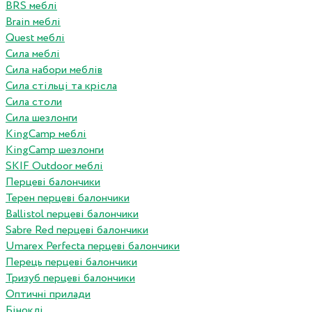
BRS меблі
Brain меблі
Quest меблі
Сила меблі
Сила набори меблів
Сила стільці та крісла
Сила столи
Сила шезлонги
KingCamp меблі
KingCamp шезлонги
SKIF Outdoor меблі
Перцеві балончики
Терен перцеві балончики
Ballistol перцеві балончики
Sabre Red перцеві балончики
Umarex Perfecta перцеві балончики
Перець перцеві балончики
Тризуб перцеві балончики
Оптичні прилади
Біноклі