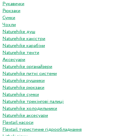
Рукавички
Рюкзаки
Сумки
Чохли
Naturehike душ
Naturehike каністри
Naturehike карабіни
Naturehike тенти
Аксесуари
Naturehike органайзери
Naturehike питні системи
Naturehike рушники
Naturehike рюкзаки
Naturehike сумки
Naturehike трекінгові палиці
Naturehike холодильники
Naturehike аксесуари
Flextail насоси
Flextail туристичне гідрообладнання