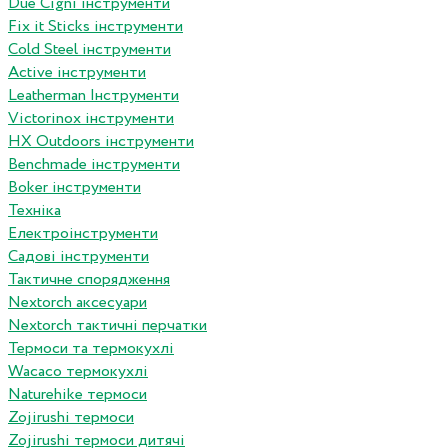
Due Cigni інструменти
Fix it Sticks інструменти
Сold Steel інструменти
Active інструменти
Leatherman Інструменти
Victorinox інструменти
HX Outdoors інструменти
Benchmade інструменти
Boker інструменти
Техніка
Електроінструменти
Садові інструменти
Тактичне спорядження
Nextorch аксесуари
Nextorch тактичні перчатки
Термоси та термокухлі
Wacaco термокухлі
Naturehike термоси
Zojirushi термоси
Zojirushi термоси дитячі