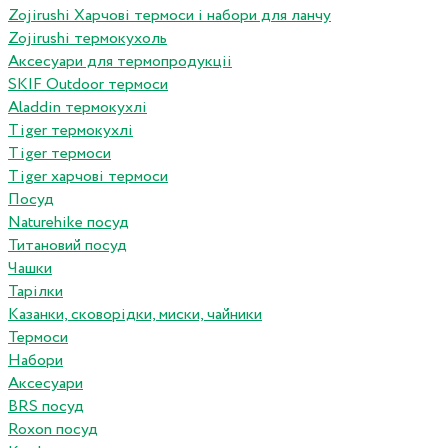
Zojirushi Харчові термоси і набори для ланчу
Zojirushi термокухоль
Аксесуари для термопродукціі
SKIF Outdoor термоси
Aladdin термокухлі
Tiger термокухлі
Tiger термоси
Tiger харчові термоси
Посуд
Naturehike посуд
Титановий посуд
Чашки
Тарілки
Казанки, сковорідки, миски, чайники
Термоси
Набори
Аксесуари
BRS посуд
Roxon посуд