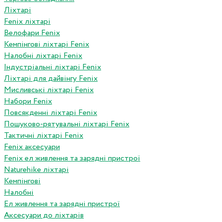
Ліхтарі
Fenix ліхтарі
Велофари Fenix
Кемпінгові ліхтарі Fenix
Налобні ліхтарі Fenix
Індустріальні ліхтарі Fenix
Ліхтарі для дайвінгу Fenix
Мисливські ліхтарі Fenix
Набори Fenix
Повсякденні ліхтарі Fenix
Пошуково-рятувальні ліхтарі Fenix
Тактичні ліхтарі Fenix
Fenix аксесуари
Fenix ел живлення та зарядні пристрої
Naturehike ліхтарі
Кемпінгові
Налобні
Ел живлення та зарядні пристрої
Аксесуари до ліхтарів