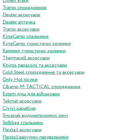
Litheli візки
Tramp спорядження
Deuter аксесуари
Deuter аптечка
Tramp аксесуари
KingCamp спальники
KingCamp туристичні килимки
Кемпинг туристичні килимки
Thermacell аксесуари
Knirps парасолі та аксесуари
Cold Steel спорядження та аксесуари
Only Hot грілки
C&amp;M TACTICAL спорядження
Estem душ для військових
Tekmat аксесуари
Сivivi карабіни
Snugpak водонепроникні речі
Selkbag спальники
Flextail аксесуари
Flextail вакуумні пакувальники