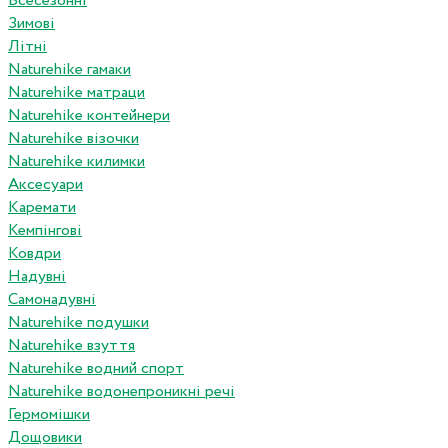
Всесезонні
Зимові
Літні
Naturehike гамаки
Naturehike матраци
Naturehike контейнери
Naturehike візочки
Naturehike килимки
Аксесуари
Каремати
Кемпінгові
Ковдри
Надувні
Самонадувні
Naturehike подушки
Naturehike взуття
Naturehike водний спорт
Naturehike водонепроникні речі
Гермомішки
Дощовики