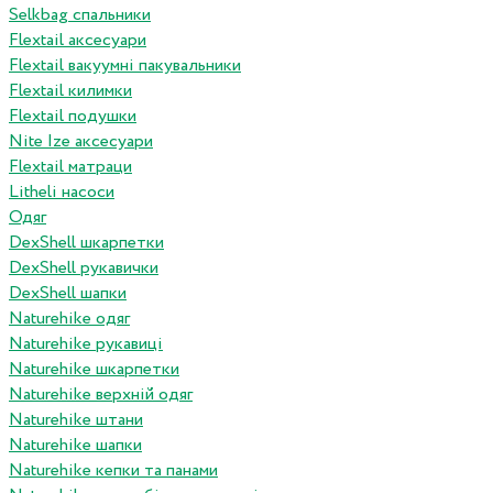
Selkbag спальники
Flextail аксесуари
Flextail вакуумні пакувальники
Flextail килимки
Flextail подушки
Nite Ize аксесуари
Flextail матраци
Litheli насоси
Одяг
DexShell шкарпетки
DexShell рукавички
DexShell шапки
Naturehike одяг
Naturehike рукавиці
Naturehike шкарпетки
Naturehike верхній одяг
Naturehike штани
Naturehike шапки
Naturehike кепки та панами