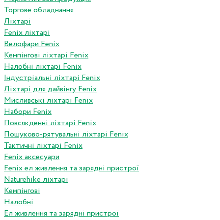
Торгове обладнання
Ліхтарі
Fenix ліхтарі
Велофари Fenix
Кемпінгові ліхтарі Fenix
Налобні ліхтарі Fenix
Індустріальні ліхтарі Fenix
Ліхтарі для дайвінгу Fenix
Мисливські ліхтарі Fenix
Набори Fenix
Повсякденні ліхтарі Fenix
Пошуково-рятувальні ліхтарі Fenix
Тактичні ліхтарі Fenix
Fenix аксесуари
Fenix ел живлення та зарядні пристрої
Naturehike ліхтарі
Кемпінгові
Налобні
Ел живлення та зарядні пристрої