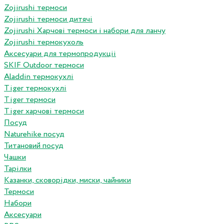
Zojirushi термоси
Zojirushi термоси дитячі
Zojirushi Харчові термоси і набори для ланчу
Zojirushi термокухоль
Аксесуари для термопродукціі
SKIF Outdoor термоси
Aladdin термокухлі
Tiger термокухлі
Tiger термоси
Tiger харчові термоси
Посуд
Naturehike посуд
Титановий посуд
Чашки
Тарілки
Казанки, сковорідки, миски, чайники
Термоси
Набори
Аксесуари