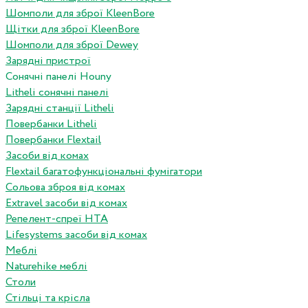
Шомполи для зброї KleenBore
Щітки для зброї KleenBore
Шомполи для зброї Dewey
Зарядні пристрої
Сонячні панелі Houny
Litheli сонячні панелі
Зарядні станції Litheli
Повербанки Litheli
Повербанки Flextail
Засоби від комах
Flextail багатофункціональні фумігатори
Сольова зброя від комах
Extravel засоби від комах
Репелент-спреї HTA
Lifesystems засоби від комах
Меблі
Naturehike меблі
Столи
Стільці та крісла