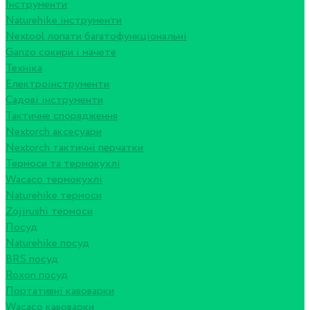
Інструменти
Naturehike інструменти
Nextool лопати багатофункціональні
Ganzo сокири і мачете
Техніка
Електроінструменти
Садові інструменти
Тактичне спорядження
Nextorch аксесуари
Nextorch тактичні перчатки
Термоси та термокухлі
Wacaco термокухлі
Naturehike термоси
Zojirushi термоси
Посуд
Naturehike посуд
BRS посуд
Roxon посуд
Портативні кавоварки
Wacaco кавоварки