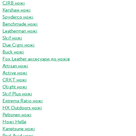
CJRB ножі
Kershaw ножі
Spyderco ножі
Benchmade ножі
Leatherman ножі
Skif ножі
Due Cigni ножі
Buck ножі
Fox Leather аксесуари до ножів
Artisan ножі
Active ножі
CRKT ножі
Olight ножі
Skif Plus ножі
Extrema Ratio ножі
HX Outdoors ножі
Peltonen ножі
Ножі Helle
Kanetsune ножі
Real Avid ножі