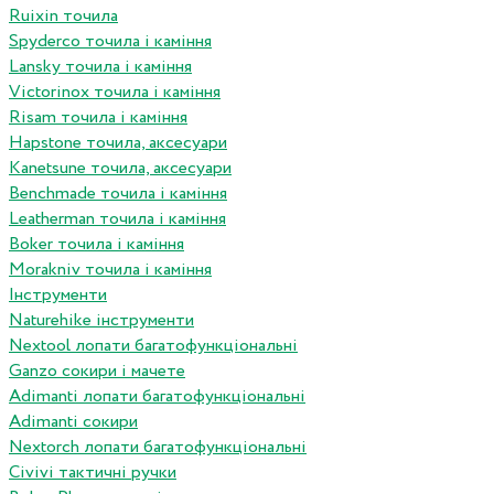
Ruixin точила
Spyderco точила і каміння
Lansky точила і каміння
Victorinox точила і каміння
Risam точила і каміння
Hapstone точила, аксесуари
Kanetsune точила, аксесуари
Benchmade точила і каміння
Leatherman точила і каміння
Boker точила і каміння
Morakniv точила і каміння
Інструменти
Naturehike інструменти
Nextool лопати багатофункціональні
Ganzo сокири і мачете
Adimanti лопати багатофункціональні
Adimanti сокири
Nextorch лопати багатофункціональні
Сivivi тактичні ручки