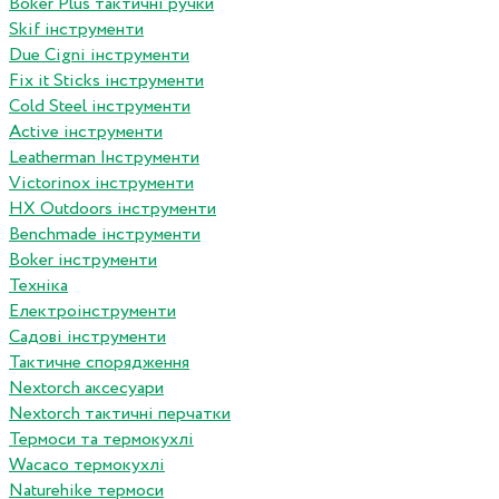
Boker Plus тактичні ручки
Skif інструменти
Due Cigni інструменти
Fix it Sticks інструменти
Сold Steel інструменти
Active інструменти
Leatherman Інструменти
Victorinox інструменти
HX Outdoors інструменти
Benchmade інструменти
Boker інструменти
Техніка
Електроінструменти
Садові інструменти
Тактичне спорядження
Nextorch аксесуари
Nextorch тактичні перчатки
Термоси та термокухлі
Wacaco термокухлі
Naturehike термоси