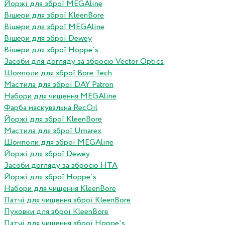
Йоржі для зброї MEGAline
Вішери для зброї KleenBore
Вішери для зброї MEGAline
Вішери для зброї Dewey
Вішери для зброї Hoppe`s
Засоби для догляду за зброєю Vector Optics
Шомполи для зброї Bore Tech
Мастила для зброї DAY Patron
Набори для чищення MEGAline
Фарба маскувальна RecOil
Йоржі для зброї KleenBore
Мастила для зброї Umarex
Шомполи для зброї MEGAline
Йоржі для зброї Dewey
Засоби догляду за зброєю HTA
Йоржі для зброї Hoppe`s
Набори для чищення KleenBore
Патчі для чищення зброї KleenBore
Пуховки для зброї KleenBore
Патчі для чищення зброї Hoppe`s