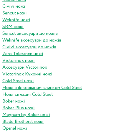
Civivi ножі
Sencut ножі
Weknife ножі
SRM ножі
Sencut аксесуари до ножів
Weknife аксесуари до ножів
Civivi аксесуари до ножів
Zero Tolerance ножі
Victorinox ножі
Аксесуари Victorinox
Victorinox Кухонні ножі
Cold Steel ножі
Ножі з фіксованим клинком Cold Steel
Ножі складні Cold Steel
Boker ножі
Boker Plus ножі
Magnum by Boker ножі
Blade Brothersl ножі
Opinel ножі