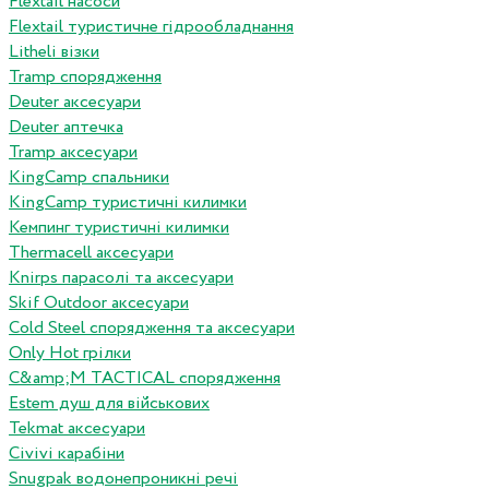
Flextail насоси
Flextail туристичне гідрообладнання
Litheli візки
Tramp спорядження
Deuter аксесуари
Deuter аптечка
Tramp аксесуари
KingCamp спальники
KingCamp туристичні килимки
Кемпинг туристичні килимки
Thermacell аксесуари
Knirps парасолі та аксесуари
Skif Outdoor аксесуари
Cold Steel спорядження та аксесуари
Only Hot грілки
C&amp;M TACTICAL спорядження
Estem душ для військових
Tekmat аксесуари
Сivivi карабіни
Snugpak водонепроникні речі