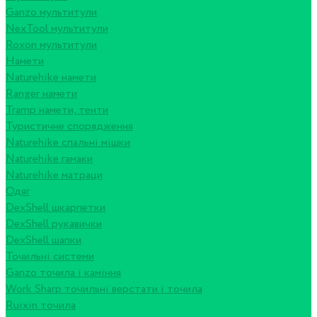
Ganzo мультитули
NexTool мультитули
Roxon мультитули
Намети
Naturehike намети
Ranger намети
Tramp намети, тенти
Туристичне спорядження
Naturehike спальні мішки
Naturehike гамаки
Naturehike матраци
Одяг
DexShell шкарпетки
DexShell рукавички
DexShell шапки
Точильні системи
Ganzo точила і каміння
Work Sharp точильні верстати і точила
Ruixin точила