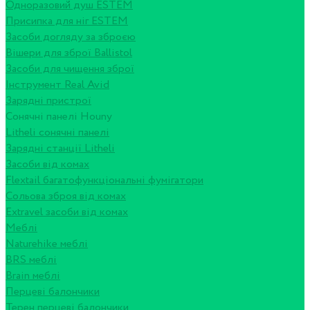
Одноразовий душ ESTEM
Присипка для ніг ESTEM
Засоби догляду за зброєю
Вішери для зброї Ballistol
Засоби для чищення зброї
Інструмент Real Avid
Зарядні пристрої
Сонячні панелі Houny
Litheli сонячні панелі
Зарядні станції Litheli
Засоби від комах
Flextail багатофункціональні фумігатори
Сольова зброя від комах
Extravel засоби від комах
Меблі
Naturehike меблі
BRS меблі
Brain меблі
Перцеві балончики
Терен перцеві балончики