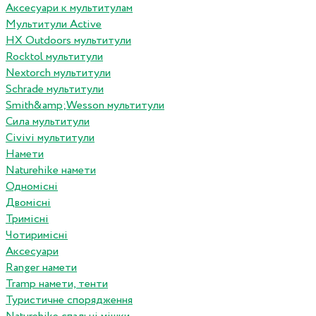
Аксесуари к мультитулам
Мультитули Active
HX Outdoors мультитули
Rocktol мультитули
Nextorch мультитули
Schrade мультитули
Smith&amp;Wesson мультитули
Сила мультитули
Civivi мультитули
Намети
Naturehike намети
Одномісні
Двомісні
Тримісні
Чотиримісні
Аксесуари
Ranger намети
Tramp намети, тенти
Туристичне спорядження