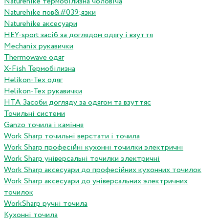
Naturehike термобілизна чоловіча
Naturehike пов&#039;язки
Naturehike аксесуари
HEY-sport засіб за доглядом одягу і взуття
Mechanix рукавички
Thermowave одяг
X-Fish Термобілизна
Helikon-Tex одяг
Helikon-Tex рукавички
HTA Засоби догляду за одягом та взуттяс
Точильні системи
Ganzo точила і каміння
Work Sharp точильні верстати і точила
Work Sharp професiйнi кухоннi точилки электричнi
Work Sharp унiверсальнi точилки электричнi
Work Sharp аксесуари до професiйних кухонних точилок
Work Sharp аксесуари до унiверсальних электричних
точилок
WorkSharp ручні точила
Кухонні точила