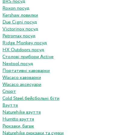
BRS посуд
Roxon посуд
Kershaw ловилки
Due Cigni посуд
Victorinox посуд
Petromax посуд
Ridge Monkey посуд
HX Outdoors посуд
Столові прибори Active
Nextool посуд
Портативні кавоварки
Wacaco кавоварки
Wacaco аксесуари
Спорт
Cold Steel бейсбольні біти
Взуття
Naturehike взуття
Humtto взуття
Рюкзаки, багаж
Naturehike рюкзаки та сумки