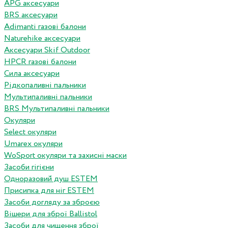
APG аксесуари
BRS аксесуари
Adimanti газові балони
Naturehike аксесуари
Аксесуари Skif Outdoor
HPCR газові балони
Сила аксесуари
Рідкопаливні пальники
Мультипаливні пальники
BRS Мультипаливні пальники
Окуляри
Select окуляри
Umarex окуляри
WoSport окуляри та захисні маски
Засоби гігієни
Одноразовий душ ESTEM
Присипка для ніг ESTEM
Засоби догляду за зброєю
Вішери для зброї Ballistol
Засоби для чищення зброї