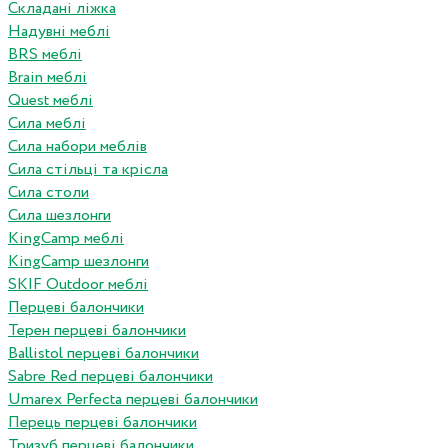
Складані ліжка
Надувні меблі
BRS меблі
Brain меблі
Quest меблі
Сила меблі
Сила набори меблів
Сила стільці та крісла
Сила столи
Сила шезлонги
KingCamp меблі
KingCamp шезлонги
SKIF Outdoor меблі
Перцеві балончики
Терен перцеві балончики
Ballistol перцеві балончики
Sabre Red перцеві балончики
Umarex Perfecta перцеві балончики
Перець перцеві балончики
Тризуб перцеві балончики