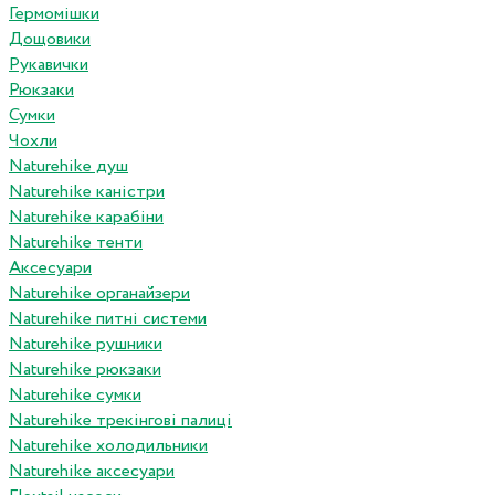
Гермомішки
Дощовики
Рукавички
Рюкзаки
Сумки
Чохли
Naturehike душ
Naturehike каністри
Naturehike карабіни
Naturehike тенти
Аксесуари
Naturehike органайзери
Naturehike питні системи
Naturehike рушники
Naturehike рюкзаки
Naturehike сумки
Naturehike трекінгові палиці
Naturehike холодильники
Naturehike аксесуари