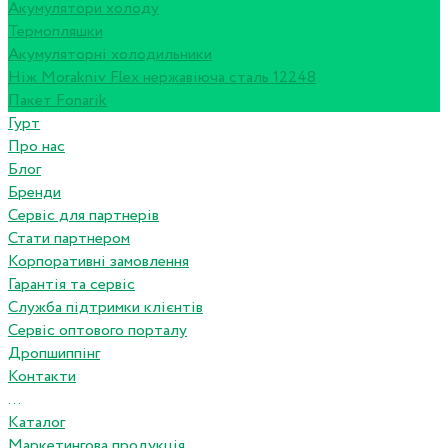
Акумулятори холоду
Термопляшки
Акумуляторні холодильники
Ніж Morakniv Flex нержавіюча сталь 12248
Пакет Fonarik
Гурт
Про нас
Блог
Бренди
Сервіс для партнерів
Стати партнером
Корпоративні замовлення
Гарантія та сервіс
Служба підтримки клієнтів
Сервіс оптового порталу
Дропшиппінг
Контакти
...
Каталог
Маркетингова продукція