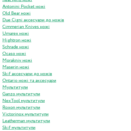
Antonini Pocket ножі
Old Bear ножі
Due Cigni аксесуари до ножів
Cimmerian Knives ножі
Umarex ножі
Hightron ножі
Schrade ножі
Ocaso ножі
Morakniv ножі
Maserin ножі
Skif аксесуари до ножів
Ontario ножі та аксесуари
Мультитули
Ganzo мультитули
NexTool мультитули
Roxon мультитули
Victorinox мультитули
Leatherman мультитули
Skif мультитули