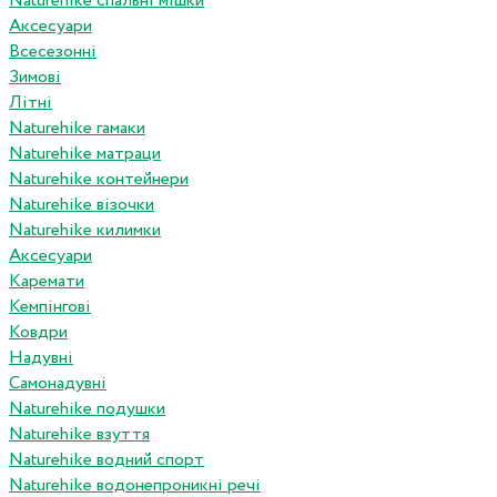
Naturehike спальні мішки
Аксесуари
Всесезонні
Зимові
Літні
Naturehike гамаки
Naturehike матраци
Naturehike контейнери
Naturehike візочки
Naturehike килимки
Аксесуари
Каремати
Кемпінгові
Ковдри
Надувні
Самонадувні
Naturehike подушки
Naturehike взуття
Naturehike водний спорт
Naturehike водонепроникні речі