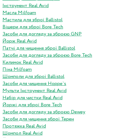
Інструмент Real Avid
Масла Milfoam
Мастила для зброї Ballistol
Вішери для зброї Bore Tech
Засоби для догляду за зброєю GNP
Йорж Real Avid
Патчі для чищення зброї Ballistol
Засоби для догляду за зброєю Bore Tech
Килимок Real Avid
Піна Milfoam
Шомполи для зброї Ballistol
Засоби для чищення Hoppe`s
Мульти Інструмент Real Avid
Набір для чистки Real Avid
Йоржі для зброї Bore Tech
Засоби для догляду за зброєю Dewey
Засоби для чищення зброї Терен
Протяжка Real Avid
Шомпол Real Avid