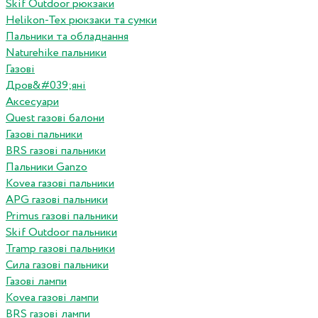
Skif Outdoor рюкзаки
Helikon-Tex рюкзаки та сумки
Пальники та обладнання
Naturehike пальники
Газові
Дров&#039;яні
Аксесуари
Quest газові балони
Газові пальники
BRS газові пальники
Пальники Ganzo
Kovea газові пальники
APG газові пальники
Primus газові пальники
Skif Outdoor пальники
Tramp газові пальники
Сила газові пальники
Газові лампи
Kovea газові лампи
BRS газові лампи