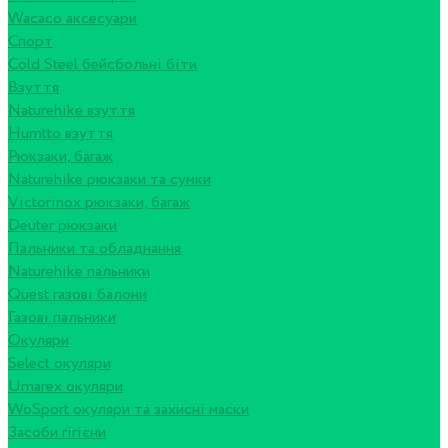
Wacaco аксесуари
Спорт
Cold Steel бейсбольні біти
Взуття
Naturehike взуття
Humtto взуття
Рюкзаки, багаж
Naturehike рюкзаки та сумки
Victorinox рюкзаки, багаж
Deuter рюкзаки
Пальники та обладнання
Naturehike пальники
Quest газові балони
Газові пальники
Окуляри
Select окуляри
Umarex окуляри
WoSport окуляри та захисні маски
Засоби гігієни