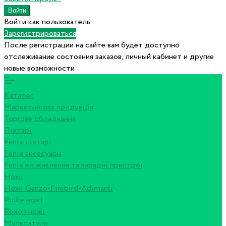
Войти как пользователь
Зарегистрироваться
После регистрации на сайте вам будет доступно
отслеживание состояния заказов, личный кабинет и другие
новые возможности
Каталог
Маркетингова продукція
Торгове обладнання
Ліхтарі
Fenix ліхтарі
Fenix аксесуари
Fenix ел живлення та зарядні пристрої
Ножі
Ножі Ganzo-Firebird-Adimanti
Ruike ножі
Roxon ножi
Мультитули