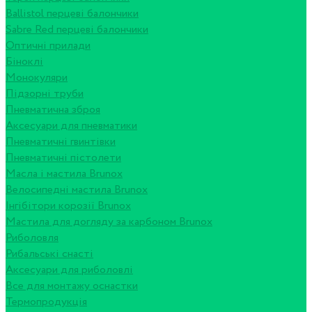
Ballistol перцеві балончики
Sabre Red перцеві балончики
Оптичні прилади
Біноклі
Монокуляри
Підзорні труби
Пневматична зброя
Аксесуари для пневматики
Пневматичні гвинтівки
Пневматичні пістолети
Масла і мастила Brunox
Велосипедні мастила Brunox
Інгібітори корозії Brunox
Мастила для догляду за карбоном Brunox
Риболовля
Рибальські снасті
Аксесуари для риболовлі
Все для монтажу оснастки
Термопродукція