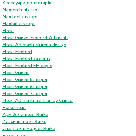
Аксесуари до ліхтарів
Nextorch ліхтарі
NexTool ліхтарі
Flextail ліхтарі
Ножі
Ножі Ganzo-Firebird-Adimanti
Ножі Adimanti Skimen design
Ножі Firebird
Ножі Firebird 7а серія
Ножі Firebird FH серія
Ножі Ganzo
Ножі Ganzo 6а серія
Ножі Ganzo 8а серія
Ножі Ganzo 7а серія
Ножі Adimanti Samson by Ganzo
Ruike ножі
Армійські ножі Ruike
Класичні ножі Ruike
Спеціальні моделі Ruike
Roxon ножi