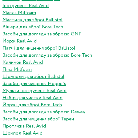
Інструмент Real Avid
Масла Milfoam
Мастила для зброї Ballistol
Вішери для зброї Bore Tech
Засоби для догляду за зброєю GNP
Йорж Real Avid
Патчі для чищення зброї Ballistol
Засоби для догляду за зброєю Bore Tech
Килимок Real Avid
Піна Milfoam
Шомполи для зброї Ballistol
Засоби для чищення Hoppe`s
Мульти Інструмент Real Avid
Набір для чистки Real Avid
Йоржі для зброї Bore Tech
Засоби для догляду за зброєю Dewey
Засоби для чищення зброї Терен
Протяжка Real Avid
Шомпол Real Avid