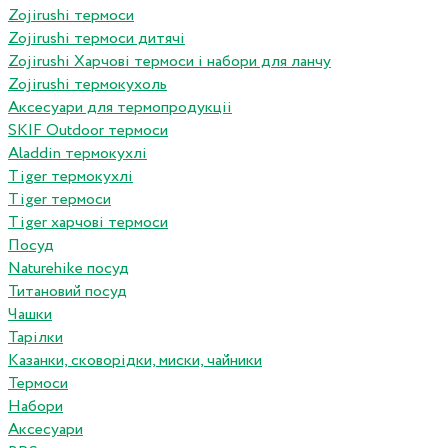
Zojirushi термоси
Zojirushi термоси дитячі
Zojirushi Харчові термоси і набори для ланчу
Zojirushi термокухоль
Аксесуари для термопродукціі
SKIF Outdoor термоси
Aladdin термокухлі
Tiger термокухлі
Tiger термоси
Tiger харчові термоси
Посуд
Naturehike посуд
Титановий посуд
Чашки
Тарілки
Казанки, сковорідки, миски, чайники
Термоси
Набори
Аксесуари