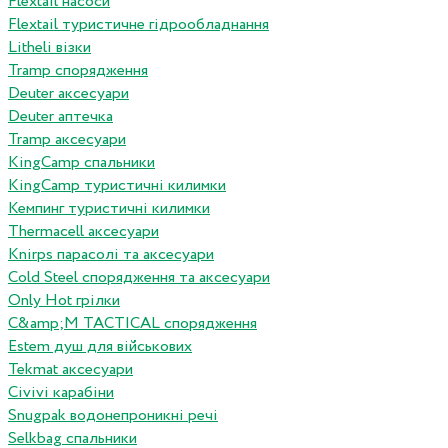
Flextail насоси
Flextail туристичне гідрообладнання
Litheli візки
Tramp спорядження
Deuter аксесуари
Deuter аптечка
Tramp аксесуари
KingCamp спальники
KingCamp туристичні килимки
Кемпинг туристичні килимки
Thermacell аксесуари
Knirps парасолі та аксесуари
Cold Steel спорядження та аксесуари
Only Hot грілки
C&amp;M TACTICAL спорядження
Estem душ для військових
Tekmat аксесуари
Сivivi карабіни
Snugpak водонепроникні речі
Selkbag спальники