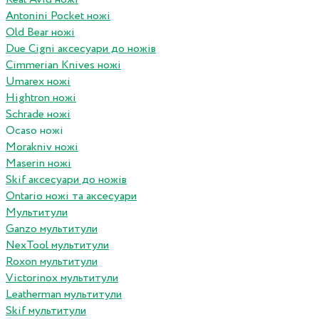
Antonini Pocket ножі
Old Bear ножі
Due Cigni аксесуари до ножів
Cimmerian Knives ножі
Umarex ножі
Hightron ножі
Schrade ножі
Ocaso ножі
Morakniv ножі
Maserin ножі
Skif аксесуари до ножів
Ontario ножі та аксесуари
Мультитули
Ganzo мультитули
NexTool мультитули
Roxon мультитули
Victorinox мультитули
Leatherman мультитули
Skif мультитули