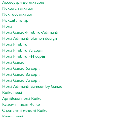
Аксесуари до ліхтарів
Nextorch ліхтарі
NexTool ліхтарі
Flextail ліхтарі
Ножі
Ножі Ganzo-Firebird-Adimanti
Ножі Adimanti Skimen design
Ножі Firebird
Ножі Firebird 7а серія
Ножі Firebird FH серія
Ножі Ganzo
Ножі Ganzo 6а серія
Ножі Ganzo 8а серія
Ножі Ganzo 7а серія
Ножі Adimanti Samson by Ganzo
Ruike ножі
Армійські ножі Ruike
Класичні ножі Ruike
Спеціальні моделі Ruike
Roxon ножi