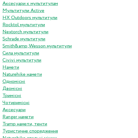
Аксесуари к мультитулам
Мультитули Active
HX Outdoors мультитули
Rocktol мультитули
Nextorch мультитули
Schrade мультитули
Smith&amp;Wesson мультитули
Сила мультитули
Civivi мультитули
Намети
Naturehike намети
Одномісні
Двомісні
Тримісні
Чотиримісні
Аксесуари
Ranger намети
Tramp намети, тенти
Туристичне спорядження