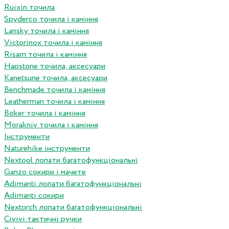
Ruixin точила
Spyderco точила і каміння
Lansky точила і каміння
Victorinox точила і каміння
Risam точила і каміння
Hapstone точила, аксесуари
Kanetsune точила, аксесуари
Benchmade точила і каміння
Leatherman точила і каміння
Boker точила і каміння
Morakniv точила і каміння
Інструменти
Naturehike інструменти
Nextool лопати багатофункціональні
Ganzo сокири і мачете
Adimanti лопати багатофункціональні
Adimanti сокири
Nextorch лопати багатофункціональні
Сivivi тактичні ручки