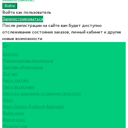
Войти как пользователь
Зарегистрироваться
После регистрации на сайте вам будет доступно
отслеживание состояния заказов, личный кабинет и другие
новые возможности
Каталог
Маркетингова продукція
Торгове обладнання
Ліхтарі
Fenix ліхтарі
Fenix аксесуари
Fenix ел живлення та зарядні пристрої
Ножі
Ножі Ganzo-Firebird-Adimanti
Ruike ножі
Roxon ножi
Мультитули