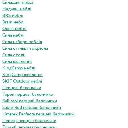
Складані ліжка
Надувні меблі
BRS меблі
Brain меблі
Quest меблі
Сила меблі
Сила набори меблів
Сила стільці та крісла
Сила столи
Сила шезлонги
KingCamp меблі
KingCamp шезлонги
SKIF Outdoor меблі
Перцеві балончики
Терен перцеві балончики
Ballistol перцеві балончики
Sabre Red перцеві балончики
Umarex Perfecta перцеві балончики
Перець перцеві балончики
Тризуб перцеві балончики