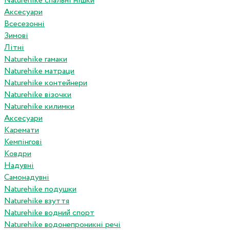
Naturehike спальні мішки
Аксесуари
Всесезонні
Зимові
Літні
Naturehike гамаки
Naturehike матраци
Naturehike контейнери
Naturehike візочки
Naturehike килимки
Аксесуари
Каремати
Кемпінгові
Ковдри
Надувні
Самонадувні
Naturehike подушки
Naturehike взуття
Naturehike водний спорт
Naturehike водонепроникні речі