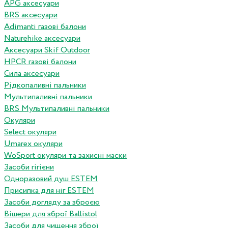
APG аксесуари
BRS аксесуари
Adimanti газові балони
Naturehike аксесуари
Аксесуари Skif Outdoor
HPCR газові балони
Сила аксесуари
Рідкопаливні пальники
Мультипаливні пальники
BRS Мультипаливні пальники
Окуляри
Select окуляри
Umarex окуляри
WoSport окуляри та захисні маски
Засоби гігієни
Одноразовий душ ESTEM
Присипка для ніг ESTEM
Засоби догляду за зброєю
Вішери для зброї Ballistol
Засоби для чищення зброї