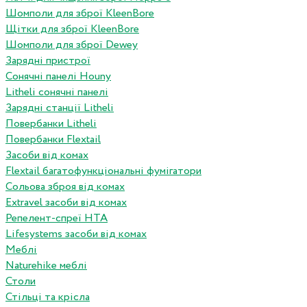
Шомполи для зброї KleenBore
Щітки для зброї KleenBore
Шомполи для зброї Dewey
Зарядні пристрої
Сонячні панелі Houny
Litheli сонячні панелі
Зарядні станції Litheli
Повербанки Litheli
Повербанки Flextail
Засоби від комах
Flextail багатофункціональні фумігатори
Сольова зброя від комах
Extravel засоби від комах
Репелент-спреї HTA
Lifesystems засоби від комах
Меблі
Naturehike меблі
Столи
Стільці та крісла