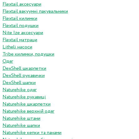
Flextail аксесуари
Flextail вакуумні пакувальники
Flextail килимки
Flextail подушки
Nite Ize аксесуари
Flextail матраци
Litheli насоси
Tribe килимки, подушки
Одяг
DexShell шкарпетки
DexShell рукавички
DexShell шапки
Naturehike одяг
Naturehike рукавиці
Naturehike шкарпетки
Naturehike верхній одяг
Naturehike штани
Naturehike шапки
Naturehike кепки та панами