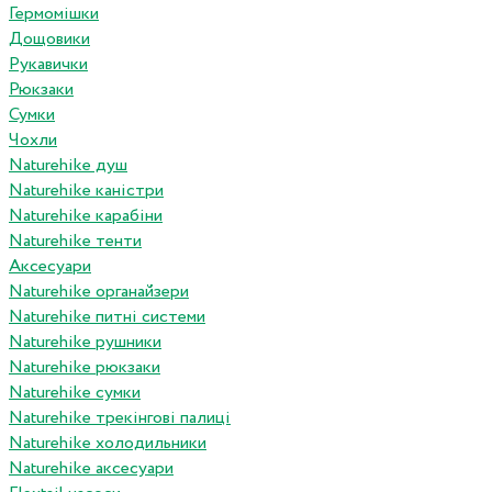
Гермомішки
Дощовики
Рукавички
Рюкзаки
Сумки
Чохли
Naturehike душ
Naturehike каністри
Naturehike карабіни
Naturehike тенти
Аксесуари
Naturehike органайзери
Naturehike питні системи
Naturehike рушники
Naturehike рюкзаки
Naturehike сумки
Naturehike трекінгові палиці
Naturehike холодильники
Naturehike аксесуари