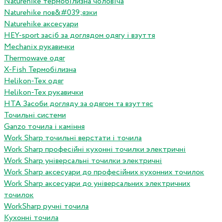
Naturehike термобілизна чоловіча
Naturehike пов&#039;язки
Naturehike аксесуари
HEY-sport засіб за доглядом одягу і взуття
Mechanix рукавички
Thermowave одяг
X-Fish Термобілизна
Helikon-Tex одяг
Helikon-Tex рукавички
HTA Засоби догляду за одягом та взуттяс
Точильні системи
Ganzo точила і каміння
Work Sharp точильні верстати і точила
Work Sharp професiйнi кухоннi точилки электричнi
Work Sharp унiверсальнi точилки электричнi
Work Sharp аксесуари до професiйних кухонних точилок
Work Sharp аксесуари до унiверсальних электричних
точилок
WorkSharp ручні точила
Кухонні точила