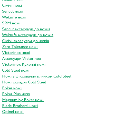
Civivi ножі
Sencut ножі
Weknife ножі
SRM ножі
Sencut аксесуари до ножів
Weknife аксесуари до ножів
Civivi аксесуари до ножів
Zero Tolerance ножі
Victorinox ножі
Аксесуари Victorinox
Victorinox Кухонні ножі
Cold Steel ножі
Ножі з фіксованим клинком Cold Steel
Ножі складні Cold Steel
Boker ножі
Boker Plus ножі
Magnum by Boker ножі
Blade Brothersl ножі
Opinel ножі