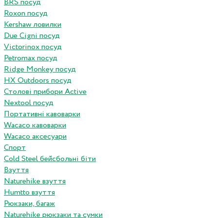
BRS посуд
Roxon посуд
Kershaw ловилки
Due Cigni посуд
Victorinox посуд
Petromax посуд
Ridge Monkey посуд
HX Outdoors посуд
Столові прибори Active
Nextool посуд
Портативні кавоварки
Wacaco кавоварки
Wacaco аксесуари
Спорт
Cold Steel бейсбольні біти
Взуття
Naturehike взуття
Humtto взуття
Рюкзаки, багаж
Naturehike рюкзаки та сумки