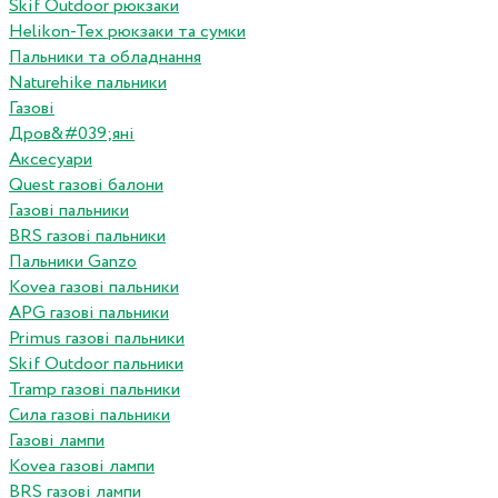
Skif Outdoor рюкзаки
Helikon-Tex рюкзаки та сумки
Пальники та обладнання
Naturehike пальники
Газові
Дров&#039;яні
Аксесуари
Quest газові балони
Газові пальники
BRS газові пальники
Пальники Ganzo
Kovea газові пальники
APG газові пальники
Primus газові пальники
Skif Outdoor пальники
Tramp газові пальники
Сила газові пальники
Газові лампи
Kovea газові лампи
BRS газові лампи