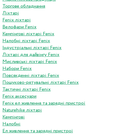
Торгове обладнання
Ліхтарі
Fenix ліхтарі
Велофари Fenix
Кемпінгові ліхтарі Fenix
Налобні ліхтарі Fenix
Індустріальні ліхтарі Fenix
Ліхтарі для дайвінгу Fenix
Мисливські ліхтарі Fenix
Набори Fenix
Повсякденні ліхтарі Fenix
Пошуково-рятувальні ліхтарі Fenix
Тактичні ліхтарі Fenix
Fenix аксесуари
Fenix ел живлення та зарядні пристрої
Naturehike ліхтарі
Кемпінгові
Налобні
Ел живлення та зарядні пристрої