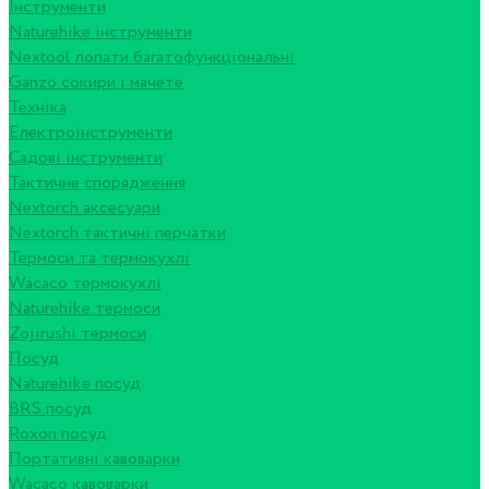
Інструменти
Naturehike інструменти
Nextool лопати багатофункціональні
Ganzo сокири і мачете
Техніка
Електроінструменти
Садові інструменти
Тактичне спорядження
Nextorch аксесуари
Nextorch тактичні перчатки
Термоси та термокухлі
Wacaco термокухлі
Naturehike термоси
Zojirushi термоси
Посуд
Naturehike посуд
BRS посуд
Roxon посуд
Портативні кавоварки
Wacaco кавоварки