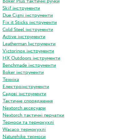
Boker Plus тактичні ручки
Skif інструменти
Due Cigni інструменти
Fix it Sticks інструменти
Сold Steel інструменти
Active інструменти
Leatherman Інструменти
Victorinox інструменти
HX Outdoors інструменти
Benchmade інструменти
Boker інструменти
Техніка
Електроінструменти
Садові інструменти
Тактичне спорядження
Nextorch аксесуари
Nextorch тактичні перчатки
Термоси та термокухлі
Wacaco термокухлі
Naturehike термоси