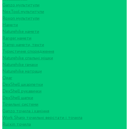
Ganzo мультитули
NexTool мультитули
Roxon мультитули
Намети
Naturehike намети
Ranger намети
Tramp намети, тенти
Туристичне спорядження
Naturehike спальні мішки
Naturehike гамаки
Naturehike матраци
Одяг
DexShell шкарпетки
DexShell рукавички
DexShell шапки
Точильні системи
Ganzo точила і каміння
Work Sharp точильні верстати і точила
Ruixin точила