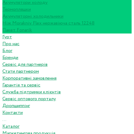
Акумулятори холоду
Термопляшки
Акумуляторні холодильники
Ніж Morakniv Flex нержавіюча сталь 12248
Пакет Fonarik
Гурт
Про нас
Блог
Бренди
Сервіс для партнерів
Стати партнером
Корпоративні замовлення
Гарантія та сервіс
Служба підтримки клієнтів
Сервіс оптового порталу
Дропшиппінг
Контакти
...
Каталог
Маркетингова продукція