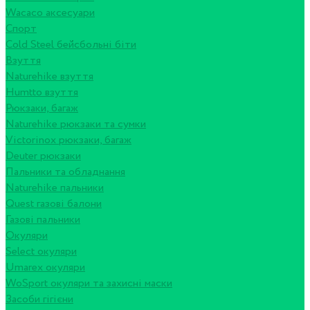
Wacaco аксесуари
Спорт
Cold Steel бейсбольні біти
Взуття
Naturehike взуття
Humtto взуття
Рюкзаки, багаж
Naturehike рюкзаки та сумки
Victorinox рюкзаки, багаж
Deuter рюкзаки
Пальники та обладнання
Naturehike пальники
Quest газові балони
Газові пальники
Окуляри
Select окуляри
Umarex окуляри
WoSport окуляри та захисні маски
Засоби гігієни