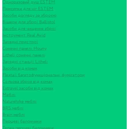
Одноразовий душ ESTEM
Присипка для ніг ESTEM
Засоби догляду за зброєю
Вішери для зброї Ballistol
Засоби для чищення зброї
Інструмент Real Avid
Зарядні пристрої
Сонячні панелі Houny
Litheli сонячні панелі
Зарядні станції Litheli
Засоби від комах
Flextail багатофункціональні фумігатори
Сольова зброя від комах
Extravel засоби від комах
Меблі
Naturehike меблі
BRS меблі
Brain меблі
Перцеві балончики
Терен перцеві балончики