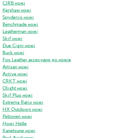
CJRB ножі
Kershaw ножі
Spyderco ножі
Benchmade ножі
Leatherman ножі
Skif ножі
Due Cigni ножі
Buck ножі
Fox Leather аксесуари до ножів
Artisan ножі
Active ножі
CRKT ножі
Olight ножі
Skif Plus ножі
Extrema Ratio ножі
HX Outdoors ножі
Peltonen ножі
Ножі Helle
Kanetsune ножі
Real Avid ножі