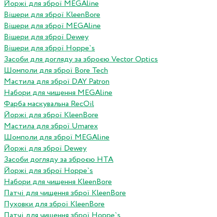
Йоржі для зброї MEGAline
Вішери для зброї KleenBore
Вішери для зброї MEGAline
Вішери для зброї Dewey
Вішери для зброї Hoppe`s
Засоби для догляду за зброєю Vector Optics
Шомполи для зброї Bore Tech
Мастила для зброї DAY Patron
Набори для чищення MEGAline
Фарба маскувальна RecOil
Йоржі для зброї KleenBore
Мастила для зброї Umarex
Шомполи для зброї MEGAline
Йоржі для зброї Dewey
Засоби догляду за зброєю HTA
Йоржі для зброї Hoppe`s
Набори для чищення KleenBore
Патчі для чищення зброї KleenBore
Пуховки для зброї KleenBore
Патчі для чищення зброї Hoppe`s