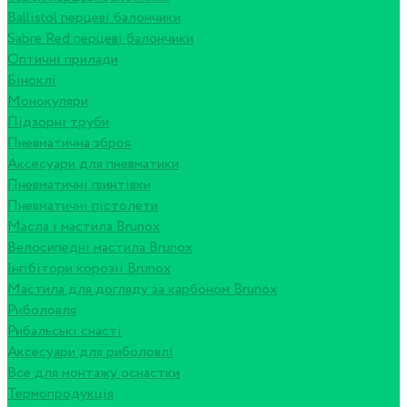
Ballistol перцеві балончики
Sabre Red перцеві балончики
Оптичні прилади
Біноклі
Монокуляри
Підзорні труби
Пневматична зброя
Аксесуари для пневматики
Пневматичні гвинтівки
Пневматичні пістолети
Масла і мастила Brunox
Велосипедні мастила Brunox
Інгібітори корозії Brunox
Мастила для догляду за карбоном Brunox
Риболовля
Рибальські снасті
Аксесуари для риболовлі
Все для монтажу оснастки
Термопродукція