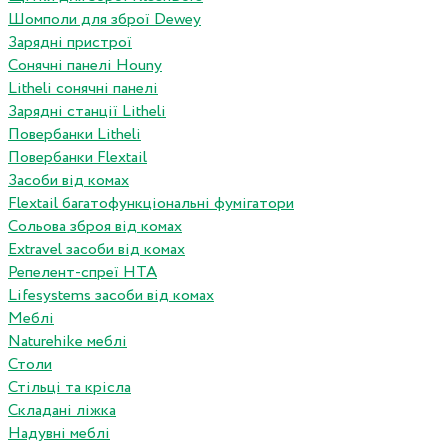
Шомполи для зброї Dewey
Зарядні пристрої
Сонячні панелі Houny
Litheli сонячні панелі
Зарядні станції Litheli
Повербанки Litheli
Повербанки Flextail
Засоби від комах
Flextail багатофункціональні фумігатори
Сольова зброя від комах
Extravel засоби від комах
Репелент-спреї HTA
Lifesystems засоби від комах
Меблі
Naturehike меблі
Столи
Стільці та крісла
Складані ліжка
Надувні меблі