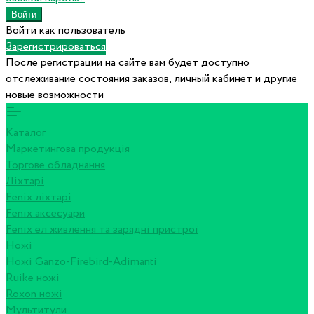
Войти как пользователь
Зарегистрироваться
После регистрации на сайте вам будет доступно
отслеживание состояния заказов, личный кабинет и другие
новые возможности
Каталог
Маркетингова продукція
Торгове обладнання
Ліхтарі
Fenix ліхтарі
Fenix аксесуари
Fenix ел живлення та зарядні пристрої
Ножі
Ножі Ganzo-Firebird-Adimanti
Ruike ножі
Roxon ножi
Мультитули