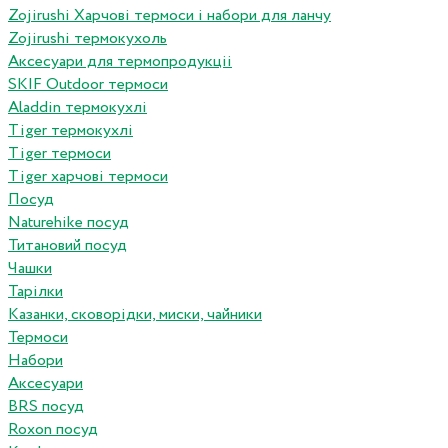
Zojirushi Харчові термоси і набори для ланчу
Zojirushi термокухоль
Аксесуари для термопродукціі
SKIF Outdoor термоси
Aladdin термокухлі
Tiger термокухлі
Tiger термоси
Tiger харчові термоси
Посуд
Naturehike посуд
Титановий посуд
Чашки
Тарілки
Казанки, сковорідки, миски, чайники
Термоси
Набори
Аксесуари
BRS посуд
Roxon посуд