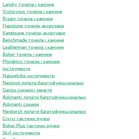
Lansky точила і каміння
Victorinox точила і каміння
Risam точила і каміння
Hapstone точила, аксесуари
Kanetsune точила, аксесуари
Benchmade точила і каміння
Leatherman точила і каміння
Boker точила і каміння
Morakniv точила і каміння
Інструменти
Naturehike інструменти
Nextool лопати багатофункціональні
Ganzo сокири і мачете
Adimanti лопати багатофункціональні
Adimanti сокири
Nextorch лопати багатофункціональні
Сivivi тактичні ручки
Boker Plus тактичні ручки
Skif інструменти