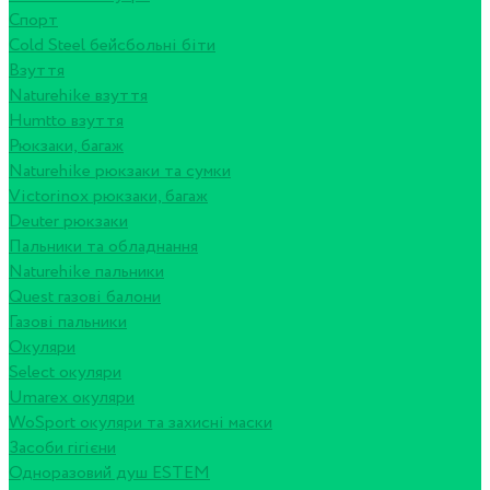
Спорт
Cold Steel бейсбольні біти
Взуття
Naturehike взуття
Humtto взуття
Рюкзаки, багаж
Naturehike рюкзаки та сумки
Victorinox рюкзаки, багаж
Deuter рюкзаки
Пальники та обладнання
Naturehike пальники
Quest газові балони
Газові пальники
Окуляри
Select окуляри
Umarex окуляри
WoSport окуляри та захисні маски
Засоби гігієни
Одноразовий душ ESTEM