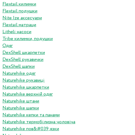
Flextail килимки
Flextail подушки
Nite Ize аксесуари
Flextail матраци
Litheli насоси
Tribe килимки, подушки
Одяг
DexShell шкарпетки
DexShell рукавички
DexShell шапки
Naturehike одяг
Naturehike рукавиці
Naturehike шкарпетки
Naturehike верхній одяг
Naturehike штани
Naturehike шапки
Naturehike кепки та панами
Naturehike термобілизна чоловіча
Naturehike пов&#039;язки