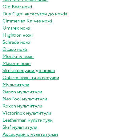
Old Bear ножі
Due Cigni аксесуари до ножів
Cimmerian Knives ножі
Umarex ножі
Hightron ножі
Schrade ножі
Ocaso ножі
Morakniv ножі
Maserin ножі
Skif аксесуари до ножів
Ontario ножі та аксесуари
Мультитули
Ganzo мультитули
NexTool мультитули
Roxon мультитули
Victorinox мультитули
Leatherman мультитули
Skif мультитули
Аксесуари к мультитулам