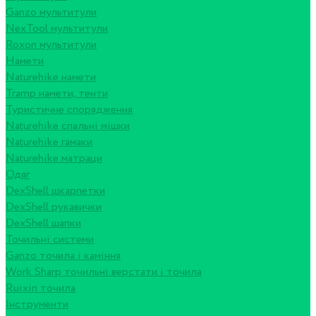
Ganzo мультитули
NexTool мультитули
Roxon мультитули
Намети
Naturehike намети
Tramp намети, тенти
Туристичне спорядження
Naturehike спальні мішки
Naturehike гамаки
Naturehike матраци
Одяг
DexShell шкарпетки
DexShell рукавички
DexShell шапки
Точильні системи
Ganzo точила і каміння
Work Sharp точильні верстати і точила
Ruixin точила
Інструменти