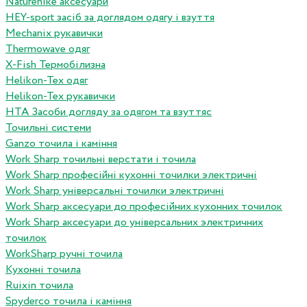
Naturehike аксесуари
HEY-sport засіб за доглядом одягу і взуття
Mechanix рукавички
Thermowave одяг
X-Fish Термобілизна
Helikon-Tex одяг
Helikon-Tex рукавички
HTA Засоби догляду за одягом та взуттяс
Точильні системи
Ganzo точила і каміння
Work Sharp точильні верстати і точила
Work Sharp професiйнi кухоннi точилки электричнi
Work Sharp унiверсальнi точилки электричнi
Work Sharp аксесуари до професiйних кухонних точилок
Work Sharp аксесуари до унiверсальних электричних
точилок
WorkSharp ручні точила
Кухонні точила
Ruixin точила
Spyderco точила і каміння