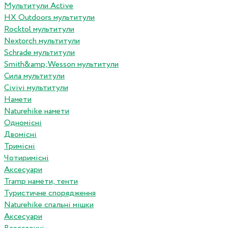
Мультитули Active
HX Outdoors мультитули
Rocktol мультитули
Nextorch мультитули
Schrade мультитули
Smith&amp;Wesson мультитули
Сила мультитули
Civivi мультитули
Намети
Naturehike намети
Одномісні
Двомісні
Тримісні
Чотиримісні
Аксесуари
Tramp намети, тенти
Туристичне спорядження
Naturehike спальні мішки
Аксесуари