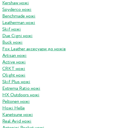
Kershaw ножі
Spyderco ножі
Benchmade ножі
Leatherman ножі
Skif ножі
Due Cigni ножі
Buck ножі
Fox Leather аксесуари до ножів
Artisan ножі
Active ножі
CRKT ножі
Olight ножі
Skif Plus ножі
Extrema Ratio ножі
HX Outdoors ножі
Peltonen ножі
Ножі Helle
Kanetsune ножі
Real Avid ножі
Antonini Pocket ножі