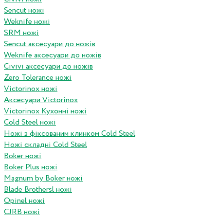
Sencut ножі
Weknife ножі
SRM ножі
Sencut аксесуари до ножів
Weknife аксесуари до ножів
Civivi аксесуари до ножів
Zero Tolerance ножі
Victorinox ножі
Аксесуари Victorinox
Victorinox Кухонні ножі
Cold Steel ножі
Ножі з фіксованим клинком Cold Steel
Ножі складні Cold Steel
Boker ножі
Boker Plus ножі
Magnum by Boker ножі
Blade Brothersl ножі
Opinel ножі
CJRB ножі