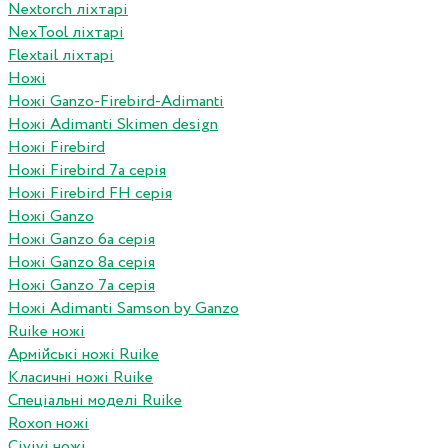
Nextorch ліхтарі
NexTool ліхтарі
Flextail ліхтарі
Ножі
Ножі Ganzo-Firebird-Adimanti
Ножі Adimanti Skimen design
Ножі Firebird
Ножі Firebird 7а серія
Ножі Firebird FH серія
Ножі Ganzo
Ножі Ganzo 6а серія
Ножі Ganzo 8а серія
Ножі Ganzo 7а серія
Ножі Adimanti Samson by Ganzo
Ruike ножі
Армійські ножі Ruike
Класичні ножі Ruike
Спеціальні моделі Ruike
Roxon ножi
Civivi ножі