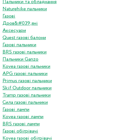
Пальники та обладнання
Naturehike пальники
Газові
Дров&#039;яні
Аксесуари
Quest газові балони
Газові пальники
BRS газові пальники
Пальники Ganzo
Kovea газові пальники
APG газові пальники
Primus газові пальники
Skif Outdoor пальники
Tramp газові пальники
Сила газові пальники
Газові лампи
Kovea газові лампи
BRS газові лампи
Газові обігрівачі
Kovea газові обігрівачі