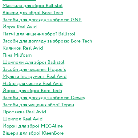
Мастила для зброї Ballistol
Вішери для зброї Bore Tech
Засоби для догляду за зброєю GNP
Йорж Real Avid
Патчі для чищення зброї Ballistol
Засоби для догляду за зброєю Bore Tech
Килимок Real Avid
Піна Milfoam
Шомполи для зброї Ballistol
Засоби для чищення Hoppe`s
Мульти Інструмент Real Avid
Набір для чистки Real Avid
Йоржі для зброї Bore Tech
Засоби для догляду за зброєю Dewey
Засоби для чищення зброї Терен
Протяжка Real Avid
Шомпол Real Avid
Йоржі для зброї MEGAline
Вішери для зброї KleenBore