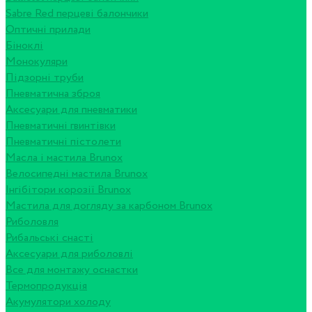
Sabre Red перцеві балончики
Оптичні прилади
Біноклі
Монокуляри
Підзорні труби
Пневматична зброя
Аксесуари для пневматики
Пневматичні гвинтівки
Пневматичні пістолети
Масла і мастила Brunox
Велосипедні мастила Brunox
Інгібітори корозії Brunox
Мастила для догляду за карбоном Brunox
Риболовля
Рибальські снасті
Аксесуари для риболовлі
Все для монтажу оснастки
Термопродукція
Акумулятори холоду