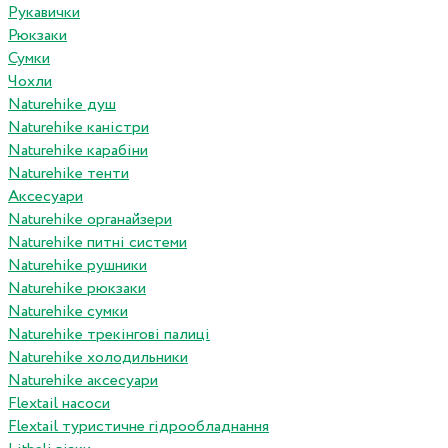
Рукавички
Рюкзаки
Сумки
Чохли
Naturehike душ
Naturehike каністри
Naturehike карабіни
Naturehike тенти
Аксесуари
Naturehike органайзери
Naturehike питні системи
Naturehike рушники
Naturehike рюкзаки
Naturehike сумки
Naturehike трекінгові палиці
Naturehike холодильники
Naturehike аксесуари
Flextail насоси
Flextail туристичне гідрообладнання