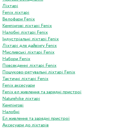
Ліхтарі
Fenix ліхтарі
Велофари Fenix
Кемпінгові ліхтарі Fenix
Налобні ліхтарі Fenix
Індустріальні ліхтарі Fenix
Ліхтарі для дайвінгу Fenix
Мисливські ліхтарі Fenix
Набори Fenix
Повсякденні ліхтарі Fenix
Пошуково-рятувальні ліхтарі Fenix
Тактичні ліхтарі Fenix
Fenix аксесуари
Fenix ел живлення та зарядні пристрої
Naturehike ліхтарі
Кемпінгові
Налобні
Ел живлення та зарядні пристрої
Аксесуари до ліхтарів