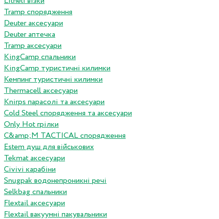
Litheli візки
Tramp спорядження
Deuter аксесуари
Deuter аптечка
Tramp аксесуари
KingCamp спальники
KingCamp туристичні килимки
Кемпинг туристичні килимки
Thermacell аксесуари
Knirps парасолі та аксесуари
Cold Steel спорядження та аксесуари
Only Hot грілки
C&amp;M TACTICAL спорядження
Estem душ для військових
Tekmat аксесуари
Сivivi карабіни
Snugpak водонепроникні речі
Selkbag спальники
Flextail аксесуари
Flextail вакуумні пакувальники