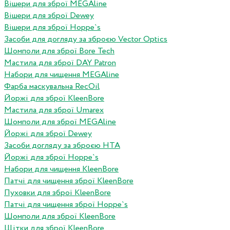
Вішери для зброї MEGAline
Вішери для зброї Dewey
Вішери для зброї Hoppe`s
Засоби для догляду за зброєю Vector Optics
Шомполи для зброї Bore Tech
Мастила для зброї DAY Patron
Набори для чищення MEGAline
Фарба маскувальна RecOil
Йоржі для зброї KleenBore
Мастила для зброї Umarex
Шомполи для зброї MEGAline
Йоржі для зброї Dewey
Засоби догляду за зброєю HTA
Йоржі для зброї Hoppe`s
Набори для чищення KleenBore
Патчі для чищення зброї KleenBore
Пуховки для зброї KleenBore
Патчі для чищення зброї Hoppe`s
Шомполи для зброї KleenBore
Щітки для зброї KleenBore