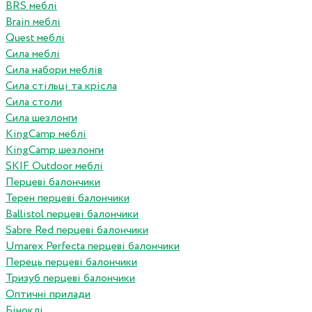
BRS меблі
Brain меблі
Quest меблі
Сила меблі
Сила набори меблів
Сила стільці та крісла
Сила столи
Сила шезлонги
KingCamp меблі
KingCamp шезлонги
SKIF Outdoor меблі
Перцеві балончики
Терен перцеві балончики
Ballistol перцеві балончики
Sabre Red перцеві балончики
Umarex Perfecta перцеві балончики
Перець перцеві балончики
Тризуб перцеві балончики
Оптичні прилади
Біноклі