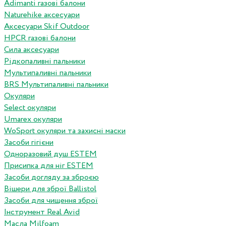
Adimanti газові балони
Naturehike аксесуари
Аксесуари Skif Outdoor
HPCR газові балони
Сила аксесуари
Рідкопаливні пальники
Мультипаливні пальники
BRS Мультипаливні пальники
Окуляри
Select окуляри
Umarex окуляри
WoSport окуляри та захисні маски
Засоби гігієни
Одноразовий душ ESTEM
Присипка для ніг ESTEM
Засоби догляду за зброєю
Вішери для зброї Ballistol
Засоби для чищення зброї
Інструмент Real Avid
Масла Milfoam