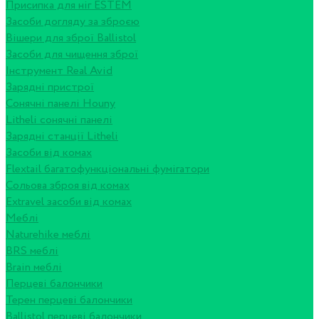
Присипка для ніг ESTEM
Засоби догляду за зброєю
Вішери для зброї Ballistol
Засоби для чищення зброї
Інструмент Real Avid
Зарядні пристрої
Сонячні панелі Houny
Litheli сонячні панелі
Зарядні станції Litheli
Засоби від комах
Flextail багатофункціональні фумігатори
Сольова зброя від комах
Extravel засоби від комах
Меблі
Naturehike меблі
BRS меблі
Brain меблі
Перцеві балончики
Терен перцеві балончики
Ballistol перцеві балончики