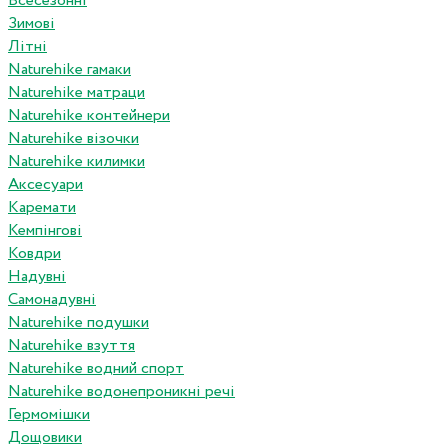
Всесезонні
Зимові
Літні
Naturehike гамаки
Naturehike матраци
Naturehike контейнери
Naturehike візочки
Naturehike килимки
Аксесуари
Каремати
Кемпінгові
Ковдри
Надувні
Самонадувні
Naturehike подушки
Naturehike взуття
Naturehike водний спорт
Naturehike водонепроникні речі
Гермомішки
Дощовики