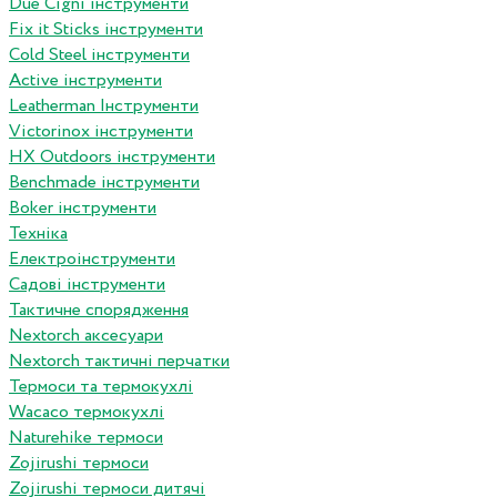
Due Cigni інструменти
Fix it Sticks інструменти
Сold Steel інструменти
Active інструменти
Leatherman Інструменти
Victorinox інструменти
HX Outdoors інструменти
Benchmade інструменти
Boker інструменти
Техніка
Електроінструменти
Садові інструменти
Тактичне спорядження
Nextorch аксесуари
Nextorch тактичні перчатки
Термоси та термокухлі
Wacaco термокухлі
Naturehike термоси
Zojirushi термоси
Zojirushi термоси дитячі