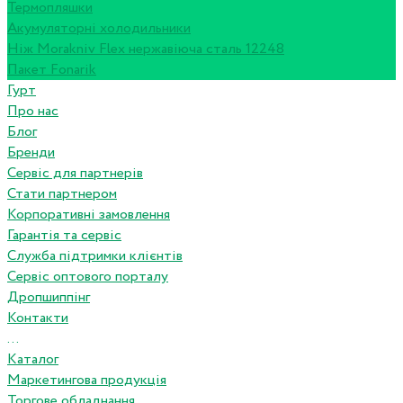
Термопляшки
Акумуляторні холодильники
Ніж Morakniv Flex нержавіюча сталь 12248
Пакет Fonarik
Гурт
Про нас
Блог
Бренди
Сервіс для партнерів
Стати партнером
Корпоративні замовлення
Гарантія та сервіс
Служба підтримки клієнтів
Сервіс оптового порталу
Дропшиппінг
Контакти
...
Каталог
Маркетингова продукція
Торгове обладнання