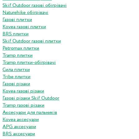
Skif Outdoor газові обігрівачі
Naturehike обігрівачі
Газові плитки
Kovea газові плитки
BRS плитки
Skif Outdoor газові плитки
Petromax плитки
Tramp плитки
Tramp плитки-обігрівачі
Сила плитки
Tribe плитки
Газові різаки
Kovea газові різаки
Газові різаки Skif Outdoor
Tramp газові різаки
Аксесуари для пальників
Kovea аксесуари
APG аксесуари
BRS аксесуари