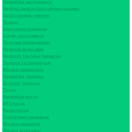
Naturehike інструменти
Nextool лопати багатофункціональні
Ganzo сокири і мачете
Техніка
Електроінструменти
Садові інструменти
Тактичне спорядження
Nextorch аксесуари
Nextorch тактичні перчатки
Термоси та термокухлі
Wacaco термокухлі
Naturehike термоси
Zojirushi термоси
Посуд
Naturehike посуд
BRS посуд
Roxon посуд
Портативні кавоварки
Wacaco кавоварки
Wacaco аксесуари