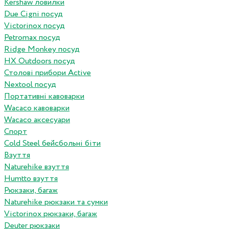
Kershaw ловилки
Due Cigni посуд
Victorinox посуд
Petromax посуд
Ridge Monkey посуд
HX Outdoors посуд
Столові прибори Active
Nextool посуд
Портативні кавоварки
Wacaco кавоварки
Wacaco аксесуари
Спорт
Cold Steel бейсбольні біти
Взуття
Naturehike взуття
Humtto взуття
Рюкзаки, багаж
Naturehike рюкзаки та сумки
Victorinox рюкзаки, багаж
Deuter рюкзаки