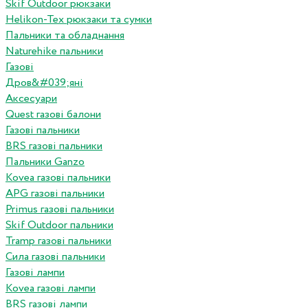
Skif Outdoor рюкзаки
Helikon-Tex рюкзаки та сумки
Пальники та обладнання
Naturehike пальники
Газові
Дров&#039;яні
Аксесуари
Quest газові балони
Газові пальники
BRS газові пальники
Пальники Ganzo
Kovea газові пальники
APG газові пальники
Primus газові пальники
Skif Outdoor пальники
Tramp газові пальники
Сила газові пальники
Газові лампи
Kovea газові лампи
BRS газові лампи