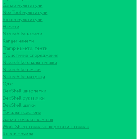
Ganzo мультитули
NexTool мультитули
Roxon мультитули
Намети
Naturehike намети
Ranger намети
Tramp намети, тенти
Туристичне спорядження
Naturehike спальні мішки
Naturehike гамаки
Naturehike матраци
Одяг
DexShell шкарпетки
DexShell рукавички
DexShell шапки
Точильні системи
Ganzo точила і каміння
Work Sharp точильні верстати і точила
Ruixin точила