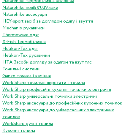
Naturehike термобілизна чоловіча
Naturehike пов&#039;язки
Naturehike аксесуари
HEY-sport засіб за доглядом одягу і взуття
Mechanix рукавички
Thermowave одяг
X-Fish Термобілизна
Helikon-Tex одяг
Helikon-Tex рукавички
HTA Засоби догляду за одягом та взуттяс
Точильні системи
Ganzo точила і каміння
Work Sharp точильні верстати і точила
Work Sharp професiйнi кухоннi точилки электричнi
Work Sharp унiверсальнi точилки электричнi
Work Sharp аксесуари до професiйних кухонних точилок
Work Sharp аксесуари до унiверсальних электричних
точилок
WorkSharp ручні точила
Кухонні точила