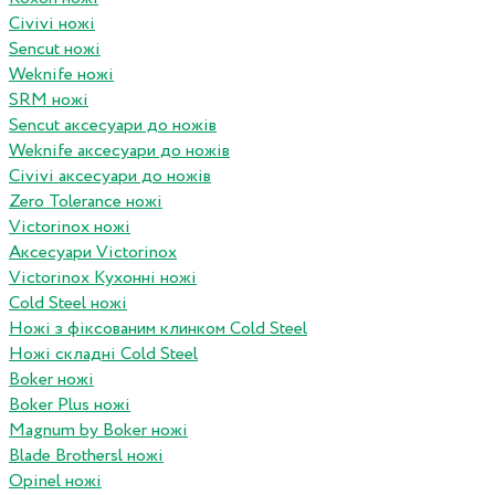
Civivi ножі
Sencut ножі
Weknife ножі
SRM ножі
Sencut аксесуари до ножів
Weknife аксесуари до ножів
Civivi аксесуари до ножів
Zero Tolerance ножі
Victorinox ножі
Аксесуари Victorinox
Victorinox Кухонні ножі
Cold Steel ножі
Ножі з фіксованим клинком Cold Steel
Ножі складні Cold Steel
Boker ножі
Boker Plus ножі
Magnum by Boker ножі
Blade Brothersl ножі
Opinel ножі