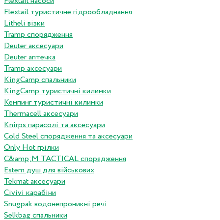
Flextail насоси
Flextail туристичне гідрообладнання
Litheli візки
Tramp спорядження
Deuter аксесуари
Deuter аптечка
Tramp аксесуари
KingCamp спальники
KingCamp туристичні килимки
Кемпинг туристичні килимки
Thermacell аксесуари
Knirps парасолі та аксесуари
Cold Steel спорядження та аксесуари
Only Hot грілки
C&amp;M TACTICAL спорядження
Estem душ для військових
Tekmat аксесуари
Сivivi карабіни
Snugpak водонепроникні речі
Selkbag спальники