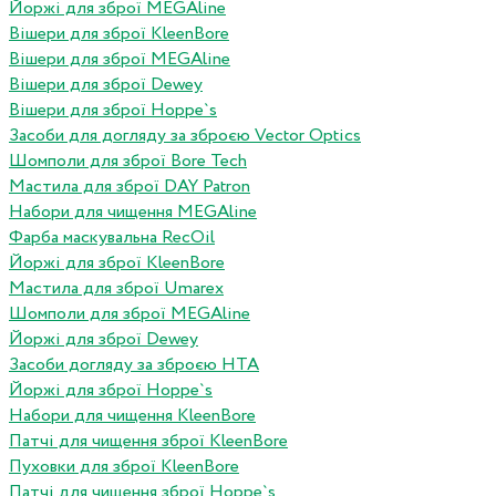
Йоржі для зброї MEGAline
Вішери для зброї KleenBore
Вішери для зброї MEGAline
Вішери для зброї Dewey
Вішери для зброї Hoppe`s
Засоби для догляду за зброєю Vector Optics
Шомполи для зброї Bore Tech
Мастила для зброї DAY Patron
Набори для чищення MEGAline
Фарба маскувальна RecOil
Йоржі для зброї KleenBore
Мастила для зброї Umarex
Шомполи для зброї MEGAline
Йоржі для зброї Dewey
Засоби догляду за зброєю HTA
Йоржі для зброї Hoppe`s
Набори для чищення KleenBore
Патчі для чищення зброї KleenBore
Пуховки для зброї KleenBore
Патчі для чищення зброї Hoppe`s