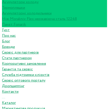
Акумулятори холоду
Термопляшки
Акумуляторні холодильники
Ніж Morakniv Flex нержавіюча сталь 12248
Пакет Fonarik
Гурт
Про нас
Блог
Бренди
Сервіс для партнерів
Стати партнером
Корпоративні замовлення
Гарантія та сервіс
Служба підтримки клієнтів
Сервіс оптового порталу
Дропшиппінг
Контакти
...
Каталог
Маркетингова продукція