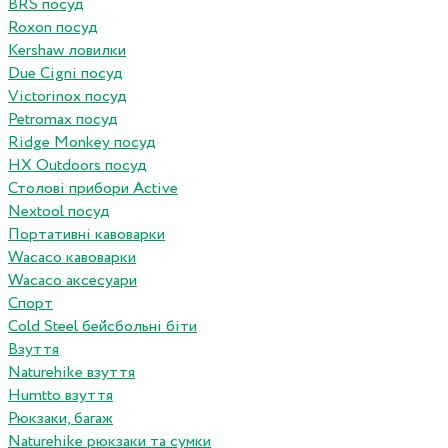
BRS посуд
Roxon посуд
Kershaw ловилки
Due Cigni посуд
Victorinox посуд
Petromax посуд
Ridge Monkey посуд
HX Outdoors посуд
Столові прибори Active
Nextool посуд
Портативні кавоварки
Wacaco кавоварки
Wacaco аксесуари
Спорт
Cold Steel бейсбольні біти
Взуття
Naturehike взуття
Humtto взуття
Рюкзаки, багаж
Naturehike рюкзаки та сумки