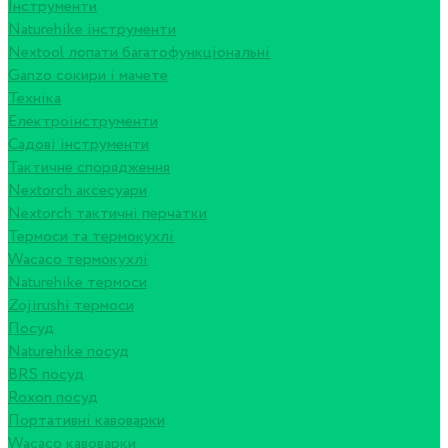
Інструменти
Naturehike інструменти
Nextool лопати багатофункціональні
Ganzo сокири і мачете
Техніка
Електроінструменти
Садові інструменти
Тактичне спорядження
Nextorch аксесуари
Nextorch тактичні перчатки
Термоси та термокухлі
Wacaco термокухлі
Naturehike термоси
Zojirushi термоси
Посуд
Naturehike посуд
BRS посуд
Roxon посуд
Портативні кавоварки
Wacaco кавоварки