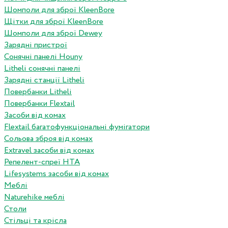
Шомполи для зброї KleenBore
Щітки для зброї KleenBore
Шомполи для зброї Dewey
Зарядні пристрої
Сонячні панелі Houny
Litheli сонячні панелі
Зарядні станції Litheli
Повербанки Litheli
Повербанки Flextail
Засоби від комах
Flextail багатофункціональні фумігатори
Сольова зброя від комах
Extravel засоби від комах
Репелент-спреї HTA
Lifesystems засоби від комах
Меблі
Naturehike меблі
Столи
Стільці та крісла