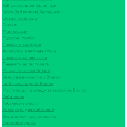
Ballistol перцеві балончики
Sabre Red перцеві балончики
Оптичні прилади
Біноклі
Монокуляри
Підзорні труби
Пневматична зброя
Аксесуари для пневматики
Пневматичні гвинтівки
Пневматичні пістолети
Масла і мастила Brunox
Велосипедні мастила Brunox
Інгібітори корозії Brunox
Мастила для догляду за карбоном Brunox
Риболовля
Рибальські снасті
Аксесуари для риболовлі
Все для монтажу оснастки
Термопродукція