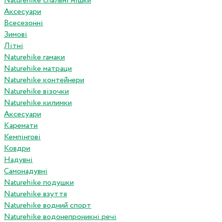
Naturehike спальні мішки
Аксесуари
Всесезонні
Зимові
Літні
Naturehike гамаки
Naturehike матраци
Naturehike контейнери
Naturehike візочки
Naturehike килимки
Аксесуари
Каремати
Кемпінгові
Ковдри
Надувні
Самонадувні
Naturehike подушки
Naturehike взуття
Naturehike водний спорт
Naturehike водонепроникні речі