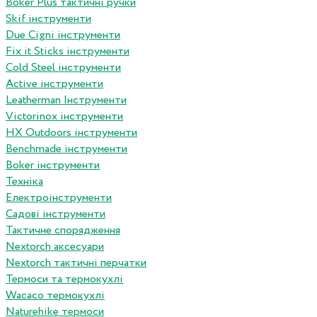
Boker Plus тактичні ручки
Skif інструменти
Due Cigni інструменти
Fix it Sticks інструменти
Сold Steel інструменти
Active інструменти
Leatherman Інструменти
Victorinox інструменти
HX Outdoors інструменти
Benchmade інструменти
Boker інструменти
Техніка
Електроінструменти
Садові інструменти
Тактичне спорядження
Nextorch аксесуари
Nextorch тактичні перчатки
Термоси та термокухлі
Wacaco термокухлі
Naturehike термоси