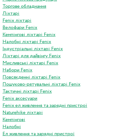
Торгове обладнання
Ліхтарі
Fenix ліхтарі
Велофари Fenix
Кемпінгові ліхтарі Fenix
Налобні ліхтарі Fenix
Індустріальні ліхтарі Fenix
Ліхтарі для дайвінгу Fenix
Мисливські ліхтарі Fenix
Набори Fenix
Повсякденні ліхтарі Fenix
Пошуково-рятувальні ліхтарі Fenix
Тактичні ліхтарі Fenix
Fenix аксесуари
Fenix ел живлення та зарядні пристрої
Naturehike ліхтарі
Кемпінгові
Налобні
Ел живлення та зарядні пристрої