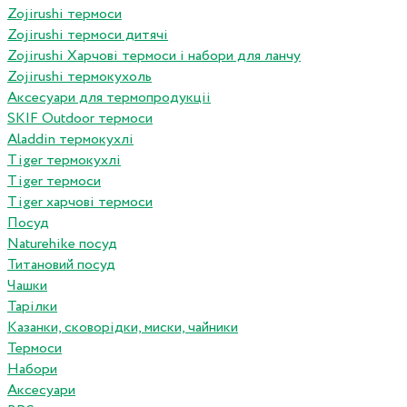
Zojirushi термоси
Zojirushi термоси дитячі
Zojirushi Харчові термоси і набори для ланчу
Zojirushi термокухоль
Аксесуари для термопродукціі
SKIF Outdoor термоси
Aladdin термокухлі
Tiger термокухлі
Tiger термоси
Tiger харчові термоси
Посуд
Naturehike посуд
Титановий посуд
Чашки
Тарілки
Казанки, сковорідки, миски, чайники
Термоси
Набори
Аксесуари