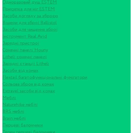
Одноразовий душ ESTEM
Присипка для ніг ESTEM
Засоби догляду за зброєю
Вішери для зброї Ballistol
Засоби для чищення зброї
Інструмент Real Avid
Зарядні пристрої
Сонячні панелі Houny
Litheli сонячні панелі
Зарядні станції Litheli
Засоби від комах
Flextail багатофункціональні фумігатори
Сольова зброя від комах
Extravel засоби від комах
Меблі
Naturehike меблі
BRS меблі
Brain меблі
Перцеві балончики
Терен перцеві балончики