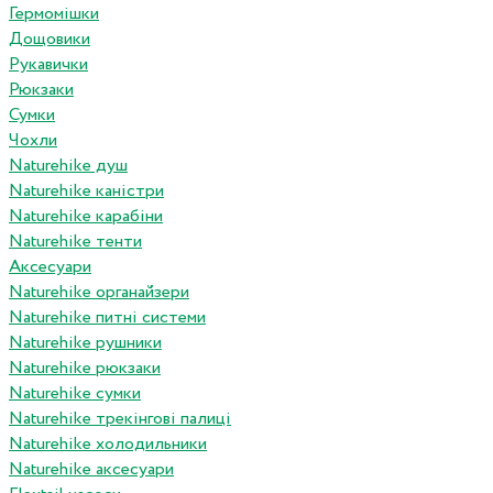
Гермомішки
Дощовики
Рукавички
Рюкзаки
Сумки
Чохли
Naturehike душ
Naturehike каністри
Naturehike карабіни
Naturehike тенти
Аксесуари
Naturehike органайзери
Naturehike питні системи
Naturehike рушники
Naturehike рюкзаки
Naturehike сумки
Naturehike трекінгові палиці
Naturehike холодильники
Naturehike аксесуари