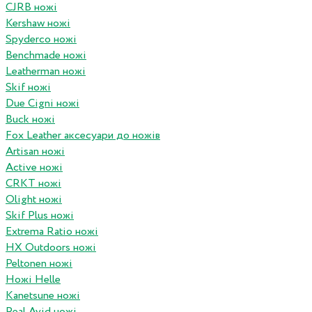
CJRB ножі
Kershaw ножі
Spyderco ножі
Benchmade ножі
Leatherman ножі
Skif ножі
Due Cigni ножі
Buck ножі
Fox Leather аксесуари до ножів
Artisan ножі
Active ножі
CRKT ножі
Olight ножі
Skif Plus ножі
Extrema Ratio ножі
HX Outdoors ножі
Peltonen ножі
Ножі Helle
Kanetsune ножі
Real Avid ножі