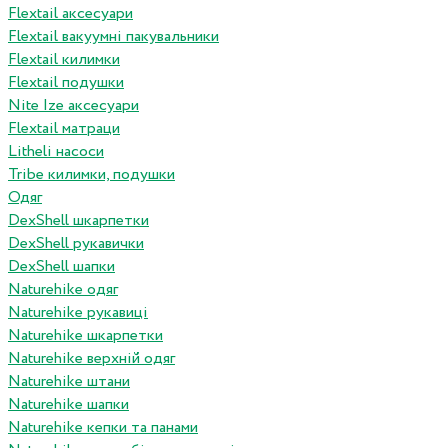
Flextail аксесуари
Flextail вакуумні пакувальники
Flextail килимки
Flextail подушки
Nite Ize аксесуари
Flextail матраци
Litheli насоси
Tribe килимки, подушки
Одяг
DexShell шкарпетки
DexShell рукавички
DexShell шапки
Naturehike одяг
Naturehike рукавиці
Naturehike шкарпетки
Naturehike верхній одяг
Naturehike штани
Naturehike шапки
Naturehike кепки та панами