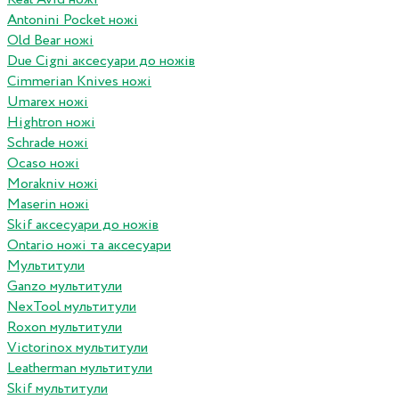
Antonini Pocket ножі
Old Bear ножі
Due Cigni аксесуари до ножів
Cimmerian Knives ножі
Umarex ножі
Hightron ножі
Schrade ножі
Ocaso ножі
Morakniv ножі
Maserin ножі
Skif аксесуари до ножів
Ontario ножі та аксесуари
Мультитули
Ganzo мультитули
NexTool мультитули
Roxon мультитули
Victorinox мультитули
Leatherman мультитули
Skif мультитули