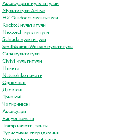
Аксесуари к мультитулам
Мультитули Active
HX Outdoors мультитули
Rocktol мультитули
Nextorch мультитули
Schrade мультитули
Smith&amp;Wesson мультитули
Сила мультитули
Civivi мультитули
Намети
Naturehike намети
Одномісні
Двомісні
Тримісні
Чотиримісні
Аксесуари
Ranger намети
Tramp намети, тенти
Туристичне спорядження