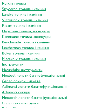
Ruixin точила
Spyderco точила і каміння
Lansky точила і каміння
Victorinox точила і каміння
Risam точила і каміння
Hapstone точила, аксесуари
Kanetsune точила, аксесуари
Benchmade точила і каміння
Leatherman точила і каміння
Boker точила і каміння
Morakniv точила і каміння
Інструменти
Naturehike інструменти
Nextool лопати багатофункціональні
Ganzo сокири і мачете
Adimanti лопати багатофункціональні
Adimanti сокири
Nextorch лопати багатофункціональні
Сivivi тактичні ручки