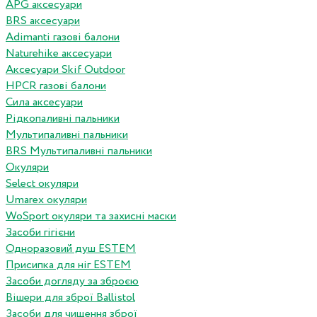
APG аксесуари
BRS аксесуари
Adimanti газові балони
Naturehike аксесуари
Аксесуари Skif Outdoor
HPCR газові балони
Сила аксесуари
Рідкопаливні пальники
Мультипаливні пальники
BRS Мультипаливні пальники
Окуляри
Select окуляри
Umarex окуляри
WoSport окуляри та захисні маски
Засоби гігієни
Одноразовий душ ESTEM
Присипка для ніг ESTEM
Засоби догляду за зброєю
Вішери для зброї Ballistol
Засоби для чищення зброї