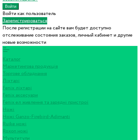
Войти как пользователь
Зарегистрироваться
После регистрации на сайте вам будет доступно
отслеживание состояния заказов, личный кабинет и другие
новые возможности
Каталог
Маркетингова продукція
Торгове обладнання
Ліхтарі
Fenix ліхтарі
Fenix аксесуари
Fenix ел живлення та зарядні пристрої
Ножі
Ножі Ganzo-Firebird-Adimanti
Ruike ножі
Roxon ножi
Мультитули