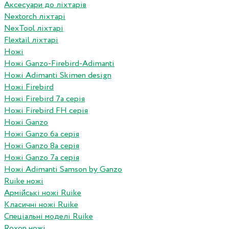
Аксесуари до ліхтарів
Nextorch ліхтарі
NexTool ліхтарі
Flextail ліхтарі
Ножі
Ножі Ganzo-Firebird-Adimanti
Ножі Adimanti Skimen design
Ножі Firebird
Ножі Firebird 7а серія
Ножі Firebird FH серія
Ножі Ganzo
Ножі Ganzo 6а серія
Ножі Ganzo 8а серія
Ножі Ganzo 7а серія
Ножі Adimanti Samson by Ganzo
Ruike ножі
Армійські ножі Ruike
Класичні ножі Ruike
Спеціальні моделі Ruike
Roxon ножi