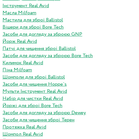
Інструмент Real Avid
Масла Milfoam
Мастила для зброї Ballistol
Вішери для зброї Bore Tech
Засоби для догляду за зброєю GNP
Йорж Real Avid
Патчі для чищення зброї Ballistol
Засоби для догляду за зброєю Bore Tech
Килимок Real Avid
Піна Milfoam
Шомполи для зброї Ballistol
Засоби для чищення Hoppe`s
Мульти Інструмент Real Avid
Набір для чистки Real Avid
Йоржі для зброї Bore Tech
Засоби для догляду за зброєю Dewey
Засоби для чищення зброї Терен
Протяжка Real Avid
Шомпол Real Avid