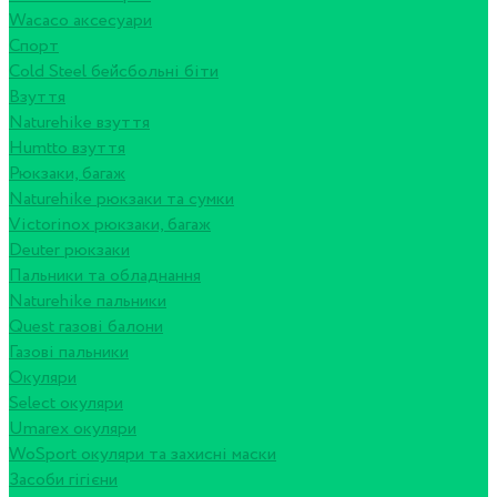
Wacaco аксесуари
Спорт
Cold Steel бейсбольні біти
Взуття
Naturehike взуття
Humtto взуття
Рюкзаки, багаж
Naturehike рюкзаки та сумки
Victorinox рюкзаки, багаж
Deuter рюкзаки
Пальники та обладнання
Naturehike пальники
Quest газові балони
Газові пальники
Окуляри
Select окуляри
Umarex окуляри
WoSport окуляри та захисні маски
Засоби гігієни