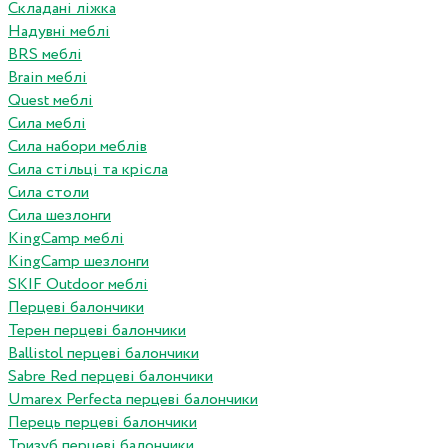
Складані ліжка
Надувні меблі
BRS меблі
Brain меблі
Quest меблі
Сила меблі
Сила набори меблів
Сила стільці та крісла
Сила столи
Сила шезлонги
KingCamp меблі
KingCamp шезлонги
SKIF Outdoor меблі
Перцеві балончики
Терен перцеві балончики
Ballistol перцеві балончики
Sabre Red перцеві балончики
Umarex Perfecta перцеві балончики
Перець перцеві балончики
Тризуб перцеві балончики