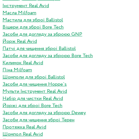
Інструмент Real Avid
Масла Milfoam
Мастила для зброї Ballistol
Вішери для зброї Bore Tech
Засоби для догляду за зброєю GNP
Йорж Real Avid
Патчі для чищення зброї Ballistol
Засоби для догляду за зброєю Bore Tech
Килимок Real Avid
Піна Milfoam
Шомполи для зброї Ballistol
Засоби для чищення Hoppe`s
Мульти Інструмент Real Avid
Набір для чистки Real Avid
Йоржі для зброї Bore Tech
Засоби для догляду за зброєю Dewey
Засоби для чищення зброї Терен
Протяжка Real Avid
Шомпол Real Avid