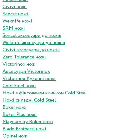
Civivi ножі
Sencut ножі
Weknife ножі
SRM ножі
Sencut аксесуари до ножів
Weknife аксесуари до ножів
Civivi аксесуари до ножів
Zero Tolerance ножі
Victorinox ножі
Аксесуари Victorinox
Victorinox Кухонні ножі
Cold Steel ножі
Ножі з фіксованим клинком Cold Steel
Ножі складні Cold Steel
Boker ножі
Boker Plus ножі
Magnum by Boker ножі
Blade Brothersl ножі
Opinel ножі