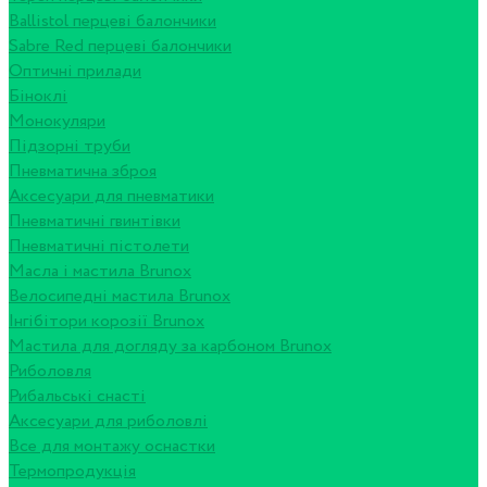
Ballistol перцеві балончики
Sabre Red перцеві балончики
Оптичні прилади
Біноклі
Монокуляри
Підзорні труби
Пневматична зброя
Аксесуари для пневматики
Пневматичні гвинтівки
Пневматичні пістолети
Масла і мастила Brunox
Велосипедні мастила Brunox
Інгібітори корозії Brunox
Мастила для догляду за карбоном Brunox
Риболовля
Рибальські снасті
Аксесуари для риболовлі
Все для монтажу оснастки
Термопродукція