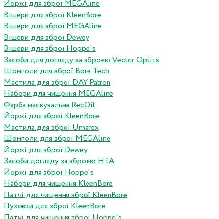
Йоржі для зброї MEGAline
Вішери для зброї KleenBore
Вішери для зброї MEGAline
Вішери для зброї Dewey
Вішери для зброї Hoppe`s
Засоби для догляду за зброєю Vector Optics
Шомполи для зброї Bore Tech
Мастила для зброї DAY Patron
Набори для чищення MEGAline
Фарба маскувальна RecOil
Йоржі для зброї KleenBore
Мастила для зброї Umarex
Шомполи для зброї MEGAline
Йоржі для зброї Dewey
Засоби догляду за зброєю HTA
Йоржі для зброї Hoppe`s
Набори для чищення KleenBore
Патчі для чищення зброї KleenBore
Пуховки для зброї KleenBore
Патчі для чищення зброї Hoppe`s