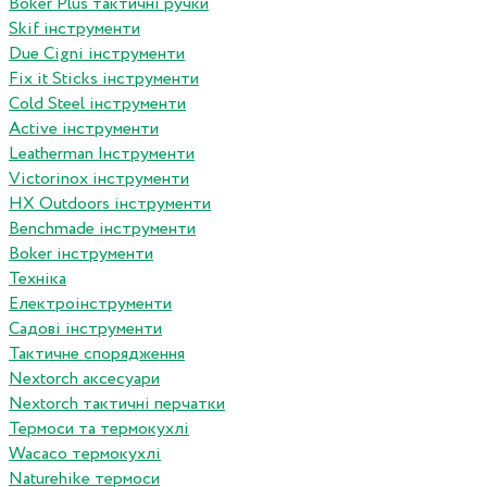
Boker Plus тактичні ручки
Skif інструменти
Due Cigni інструменти
Fix it Sticks інструменти
Сold Steel інструменти
Active інструменти
Leatherman Інструменти
Victorinox інструменти
HX Outdoors інструменти
Benchmade інструменти
Boker інструменти
Техніка
Електроінструменти
Садові інструменти
Тактичне спорядження
Nextorch аксесуари
Nextorch тактичні перчатки
Термоси та термокухлі
Wacaco термокухлі
Naturehike термоси