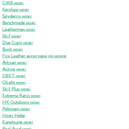
CJRB ножі
Kershaw ножі
Spyderco ножі
Benchmade ножі
Leatherman ножі
Skif ножі
Due Cigni ножі
Buck ножі
Fox Leather аксесуари до ножів
Artisan ножі
Active ножі
CRKT ножі
Olight ножі
Skif Plus ножі
Extrema Ratio ножі
HX Outdoors ножі
Peltonen ножі
Ножі Helle
Kanetsune ножі
Real Avid ножі