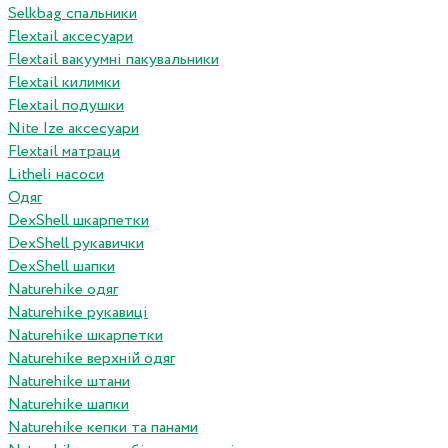
Selkbag спальники
Flextail аксесуари
Flextail вакуумні пакувальники
Flextail килимки
Flextail подушки
Nite Ize аксесуари
Flextail матраци
Litheli насоси
Одяг
DexShell шкарпетки
DexShell рукавички
DexShell шапки
Naturehike одяг
Naturehike рукавиці
Naturehike шкарпетки
Naturehike верхній одяг
Naturehike штани
Naturehike шапки
Naturehike кепки та панами