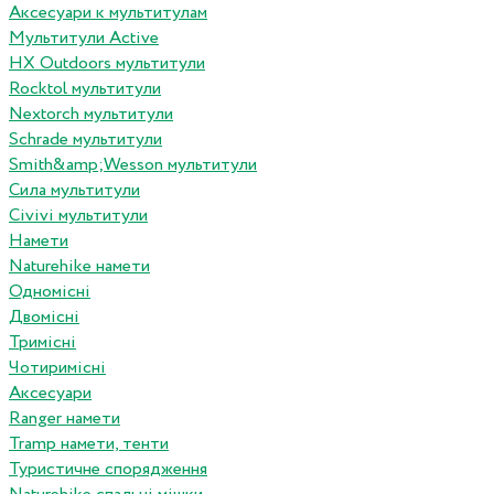
Аксесуари к мультитулам
Мультитули Active
HX Outdoors мультитули
Rocktol мультитули
Nextorch мультитули
Schrade мультитули
Smith&amp;Wesson мультитули
Сила мультитули
Civivi мультитули
Намети
Naturehike намети
Одномісні
Двомісні
Тримісні
Чотиримісні
Аксесуари
Ranger намети
Tramp намети, тенти
Туристичне спорядження