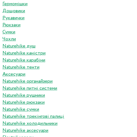
Гермомішки
Дощовики
Рукавички
Рюкзаки
Сумки
Чохли
Naturehike душ
Naturehike каністри
Naturehike карабіни
Naturehike тенти
Аксесуари
Naturehike органайзери
Naturehike питні системи
Naturehike рушники
Naturehike рюкзаки
Naturehike сумки
Naturehike трекінгові палиці
Naturehike холодильники
Naturehike аксесуари