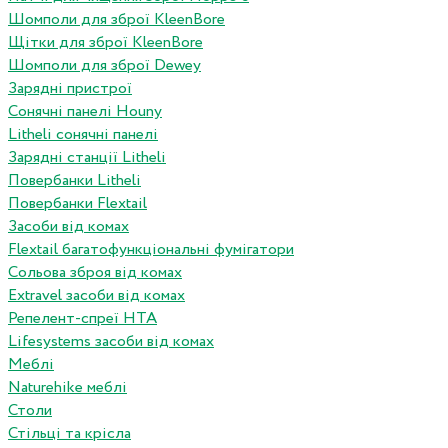
Шомполи для зброї KleenBore
Щітки для зброї KleenBore
Шомполи для зброї Dewey
Зарядні пристрої
Сонячні панелі Houny
Litheli сонячні панелі
Зарядні станції Litheli
Повербанки Litheli
Повербанки Flextail
Засоби від комах
Flextail багатофункціональні фумігатори
Сольова зброя від комах
Extravel засоби від комах
Репелент-спреї HTA
Lifesystems засоби від комах
Меблі
Naturehike меблі
Столи
Стільці та крісла