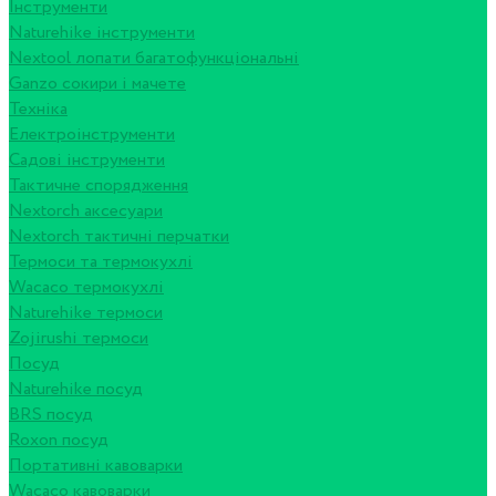
Інструменти
Naturehike інструменти
Nextool лопати багатофункціональні
Ganzo сокири і мачете
Техніка
Електроінструменти
Садові інструменти
Тактичне спорядження
Nextorch аксесуари
Nextorch тактичні перчатки
Термоси та термокухлі
Wacaco термокухлі
Naturehike термоси
Zojirushi термоси
Посуд
Naturehike посуд
BRS посуд
Roxon посуд
Портативні кавоварки
Wacaco кавоварки