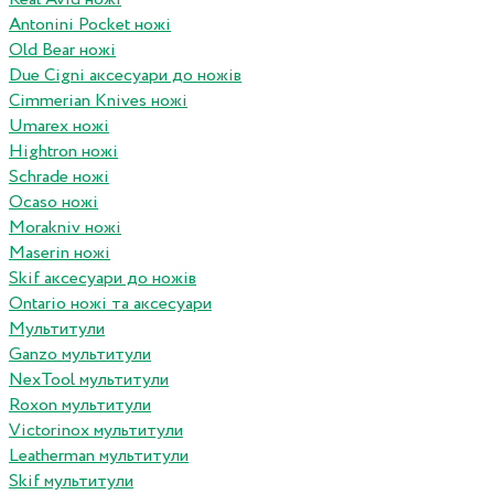
Antonini Pocket ножі
Old Bear ножі
Due Cigni аксесуари до ножів
Cimmerian Knives ножі
Umarex ножі
Hightron ножі
Schrade ножі
Ocaso ножі
Morakniv ножі
Maserin ножі
Skif аксесуари до ножів
Ontario ножі та аксесуари
Мультитули
Ganzo мультитули
NexTool мультитули
Roxon мультитули
Victorinox мультитули
Leatherman мультитули
Skif мультитули