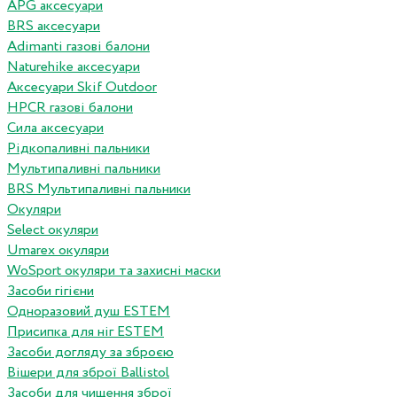
APG аксесуари
BRS аксесуари
Adimanti газові балони
Naturehike аксесуари
Аксесуари Skif Outdoor
HPCR газові балони
Сила аксесуари
Рідкопаливні пальники
Мультипаливні пальники
BRS Мультипаливні пальники
Окуляри
Select окуляри
Umarex окуляри
WoSport окуляри та захисні маски
Засоби гігієни
Одноразовий душ ESTEM
Присипка для ніг ESTEM
Засоби догляду за зброєю
Вішери для зброї Ballistol
Засоби для чищення зброї