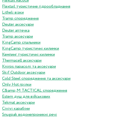
Flextail насоси
Flextail туристичне гідрообладнання
Litheli візки
Tramp спорядження
Deuter аксесуари
Deuter аптечка
Tramp аксесуари
KingCamp спальники
KingCamp туристичні килимки
Кемпинг туристичні килимки
Thermacell аксесуари
Knirps парасолі та аксесуари
Skif Outdoor аксесуари
Cold Steel спорядження та аксесуари
Only Hot грілки
C&amp;M TACTICAL спорядження
Estem душ для військових
Tekmat аксесуари
Сivivi карабіни
Snugpak водонепроникні речі