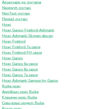
Аксесуари до ліхтарів
Nextorch ліхтарі
NexTool ліхтарі
Flextail ліхтарі
Ножі
Ножі Ganzo-Firebird-Adimanti
Ножі Adimanti Skimen design
Ножі Firebird
Ножі Firebird 7а серія
Ножі Firebird FH серія
Ножі Ganzo
Ножі Ganzo 6а серія
Ножі Ganzo 8а серія
Ножі Ganzo 7а серія
Ножі Adimanti Samson by Ganzo
Ruike ножі
Армійські ножі Ruike
Класичні ножі Ruike
Спеціальні моделі Ruike
Roxon ножi