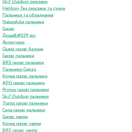
Skif Outdoor рюкзаки
Helikon-Tex рюкзаки та сумки
Пальники та обладнання
Naturehike пальники
Газові
Дров&#039;яні
Аксесуари
Quest газові балони
Газові пальники
BRS газові пальники
Пальники Ganzo
Kovea газові пальники
APG газові пальники
Primus газові пальники
Skif Outdoor пальники
Tramp газові пальники
Сила газові пальники
Газові лампи
Kovea газові лампи
BRS газові лампи