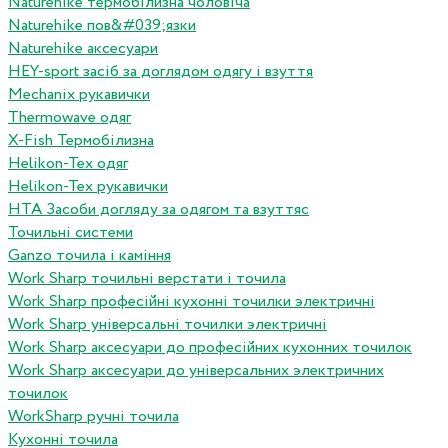
Naturehike термобілизна чоловіча
Naturehike пов&#039;язки
Naturehike аксесуари
HEY-sport засіб за доглядом одягу і взуття
Mechanix рукавички
Thermowave одяг
X-Fish Термобілизна
Helikon-Tex одяг
Helikon-Tex рукавички
HTA Засоби догляду за одягом та взуттяс
Точильні системи
Ganzo точила і каміння
Work Sharp точильні верстати і точила
Work Sharp професiйнi кухоннi точилки электричнi
Work Sharp унiверсальнi точилки электричнi
Work Sharp аксесуари до професiйних кухонних точилок
Work Sharp аксесуари до унiверсальних электричних
точилок
WorkSharp ручні точила
Кухонні точила