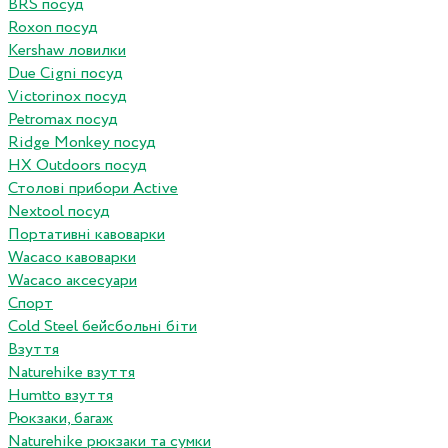
BRS посуд
Roxon посуд
Kershaw ловилки
Due Cigni посуд
Victorinox посуд
Petromax посуд
Ridge Monkey посуд
HX Outdoors посуд
Столові прибори Active
Nextool посуд
Портативні кавоварки
Wacaco кавоварки
Wacaco аксесуари
Спорт
Cold Steel бейсбольні біти
Взуття
Naturehike взуття
Humtto взуття
Рюкзаки, багаж
Naturehike рюкзаки та сумки