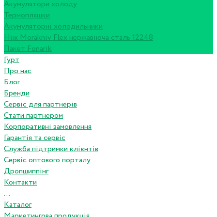
Акумулятори холоду
Термопляшки
Акумуляторні холодильники
Ніж Morakniv Flex нержавіюча сталь 12248
Пакет Fonarik
Гурт
Про нас
Блог
Бренди
Сервіс для партнерів
Стати партнером
Корпоративні замовлення
Гарантія та сервіс
Служба підтримки клієнтів
Сервіс оптового порталу
Дропшиппінг
Контакти
...
Каталог
Маркетингова продукція