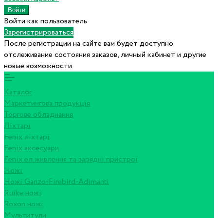
Войти как пользователь
Зарегистрироваться
После регистрации на сайте вам будет доступно
отслеживание состояния заказов, личный кабинет и другие
новые возможности
Каталог
Маркетингова продукція
Торгове обладнання
Ліхтарі
Fenix ліхтарі
Fenix аксесуари
Fenix ел живлення та зарядні пристрої
Ножі
Ножі Ganzo-Firebird-Adimanti
Ruike ножі
Roxon ножi
Мультитули