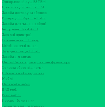
Одноразовий душ ESTEM
Присипка для ніг ESTEM
Засоби догляду за зброєю
Вішери для зброї Ballistol
Засоби для чищення зброї
Інструмент Real Avid
Зарядні пристрої
Сонячні панелі Houny
Litheli сонячні панелі
Зарядні станції Litheli
Засоби від комах
Flextail багатофункціональні фумігатори
Сольова зброя від комах
Extravel засоби від комах
Меблі
Naturehike меблі
BRS меблі
Brain меблі
Перцеві балончики
Терен перцеві балончики