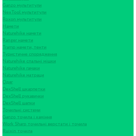
Ganzo мультитули
NexTool мультитули
Roxon мультитули
Намети
Naturehike намети
Ranger намети
Tramp намети, тенти
Туристичне спорядження
Naturehike спальні мішки
Naturehike гамаки
Naturehike матраци
Одяг
DexShell шкарпетки
DexShell рукавички
DexShell шапки
Точильні системи
Ganzo точила і каміння
Work Sharp точильні верстати і точила
Ruixin точила