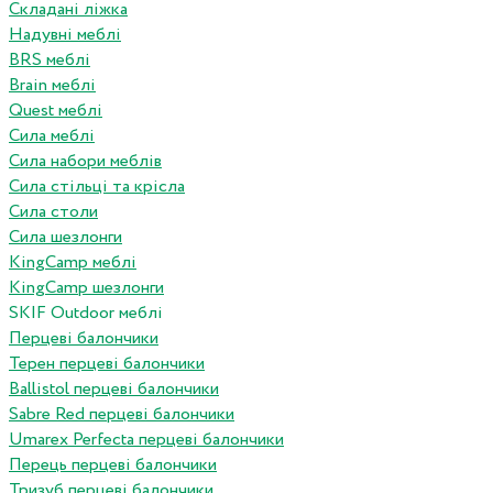
Складані ліжка
Надувні меблі
BRS меблі
Brain меблі
Quest меблі
Сила меблі
Сила набори меблів
Сила стільці та крісла
Сила столи
Сила шезлонги
KingCamp меблі
KingCamp шезлонги
SKIF Outdoor меблі
Перцеві балончики
Терен перцеві балончики
Ballistol перцеві балончики
Sabre Red перцеві балончики
Umarex Perfecta перцеві балончики
Перець перцеві балончики
Тризуб перцеві балончики