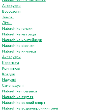
Naturehike спальні мішки
Аксесуари
Всесезонні
Зимові
Літні
Naturehike гамаки
Naturehike матраци
Naturehike контейнери
Naturehike візочки
Naturehike килимки
Аксесуари
Каремати
Кемпінгові
Ковдри
Надувні
Самонадувні
Naturehike подушки
Naturehike взуття
Naturehike водний спорт
Naturehike водонепроникні речі