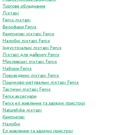
Торгове обладнання
Ліхтарі
Fenix ліхтарі
Велофари Fenix
Кемпінгові ліхтарі Fenix
Налобні ліхтарі Fenix
Індустріальні ліхтарі Fenix
Ліхтарі для дайвінгу Fenix
Мисливські ліхтарі Fenix
Набори Fenix
Повсякденні ліхтарі Fenix
Пошуково-рятувальні ліхтарі Fenix
Тактичні ліхтарі Fenix
Fenix аксесуари
Fenix ел живлення та зарядні пристрої
Naturehike ліхтарі
Кемпінгові
Налобні
Ел живлення та зарядні пристрої