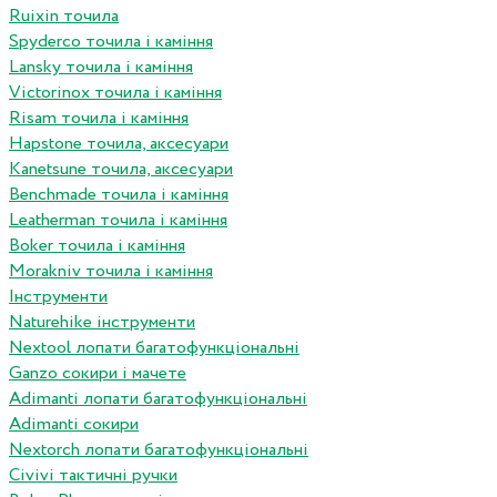
Ruixin точила
Spyderco точила і каміння
Lansky точила і каміння
Victorinox точила і каміння
Risam точила і каміння
Hapstone точила, аксесуари
Kanetsune точила, аксесуари
Benchmade точила і каміння
Leatherman точила і каміння
Boker точила і каміння
Morakniv точила і каміння
Інструменти
Naturehike інструменти
Nextool лопати багатофункціональні
Ganzo сокири і мачете
Adimanti лопати багатофункціональні
Adimanti сокири
Nextorch лопати багатофункціональні
Сivivi тактичні ручки