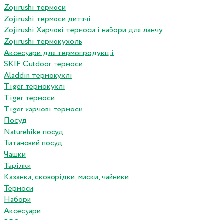
Zojirushi термоси
Zojirushi термоси дитячі
Zojirushi Харчові термоси і набори для ланчу
Zojirushi термокухоль
Аксесуари для термопродукціі
SKIF Outdoor термоси
Aladdin термокухлі
Tiger термокухлі
Tiger термоси
Tiger харчові термоси
Посуд
Naturehike посуд
Титановий посуд
Чашки
Тарілки
Казанки, сковорідки, миски, чайники
Термоси
Набори
Аксесуари