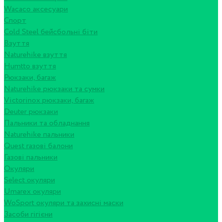
Wacaco аксесуари
Спорт
Cold Steel бейсбольні біти
Взуття
Naturehike взуття
Humtto взуття
Рюкзаки, багаж
Naturehike рюкзаки та сумки
Victorinox рюкзаки, багаж
Deuter рюкзаки
Пальники та обладнання
Naturehike пальники
Quest газові балони
Газові пальники
Окуляри
Select окуляри
Umarex окуляри
WoSport окуляри та захисні маски
Засоби гігієни