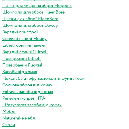
Патчі для чищення зброї Hoppe`s
Шомполи для зброї KleenBore
Щітки для зброї KleenBore
Шомполи для зброї Dewey
Зарядні пристрої
Сонячні панелі Houny
Litheli сонячні панелі
Зарядні станції Litheli
Повербанки Litheli
Повербанки Flextail
Засоби від комах
Flextail багатофункціональні фумігатори
Сольова зброя від комах
Extravel засоби від комах
Репелент-спреї HTA
Lifesystems засоби від комах
Меблі
Naturehike меблі
Столи