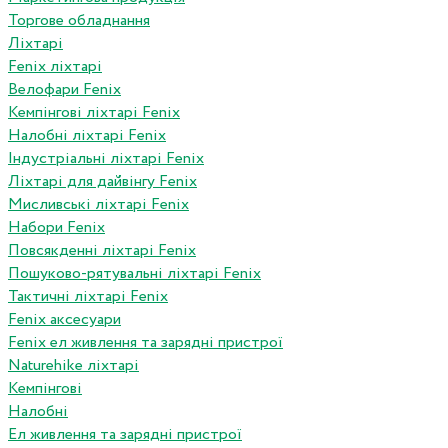
Торгове обладнання
Ліхтарі
Fenix ліхтарі
Велофари Fenix
Кемпінгові ліхтарі Fenix
Налобні ліхтарі Fenix
Індустріальні ліхтарі Fenix
Ліхтарі для дайвінгу Fenix
Мисливські ліхтарі Fenix
Набори Fenix
Повсякденні ліхтарі Fenix
Пошуково-рятувальні ліхтарі Fenix
Тактичні ліхтарі Fenix
Fenix аксесуари
Fenix ел живлення та зарядні пристрої
Naturehike ліхтарі
Кемпінгові
Налобні
Ел живлення та зарядні пристрої