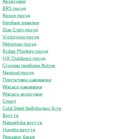
Аксесуари
BRS посуд
Roxon посуд
Kershaw ловилки
Due Cigni посуд
Victorinox посуд
Petromax посуд
Ridge Monkey посуд
HX Outdoors посуд
Столові прибори Active
Nextool посуд
Портативні кавоварки
Wacaco кавоварки
Wacaco аксесуари
Спорт
Cold Steel бейсбольні біти
Взуття
Naturehike взуття
Humtto взуття
Рюкзаки, багаж