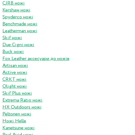
CJRB ножі
Kershaw ножі
Spyderco ножі
Benchmade ножі
Leatherman ножі
Skif ножі
Due Cigni ножі
Buck ножі
Fox Leather аксесуари до ножів
Artisan ножі
Active ножі
CRKT ножі
Olight ножі
Skif Plus ножі
Extrema Ratio ножі
HX Outdoors ножі
Peltonen ножі
Ножі Helle
Kanetsune ножі
Real Avid ножі