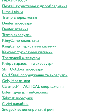
Flextail насоси
Flextail туристичне гідрообладнання
Litheli візки
Tramp спорядження
Deuter аксесуари
Deuter аптечка
Tramp аксесуари
KingCamp спальники
KingCamp туристичні килимки
Кемпинг туристичні килимки
Thermacell аксесуари
Knirps парасолі та аксесуари
Skif Outdoor аксесуари
Cold Steel спорядження та аксесуари
Only Hot грілки
C&amp;M TACTICAL спорядження
Estem душ для військових
Tekmat аксесуари
Сivivi карабіни
Snugpak водонепроникні речі