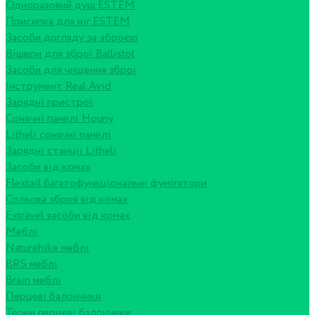
Одноразовий душ ESTEM
Присипка для ніг ESTEM
Засоби догляду за зброєю
Вішери для зброї Ballistol
Засоби для чищення зброї
Інструмент Real Avid
Зарядні пристрої
Сонячні панелі Houny
Litheli сонячні панелі
Зарядні станції Litheli
Засоби від комах
Flextail багатофункціональні фумігатори
Сольова зброя від комах
Extravel засоби від комах
Меблі
Naturehike меблі
BRS меблі
Brain меблі
Перцеві балончики
Терен перцеві балончики