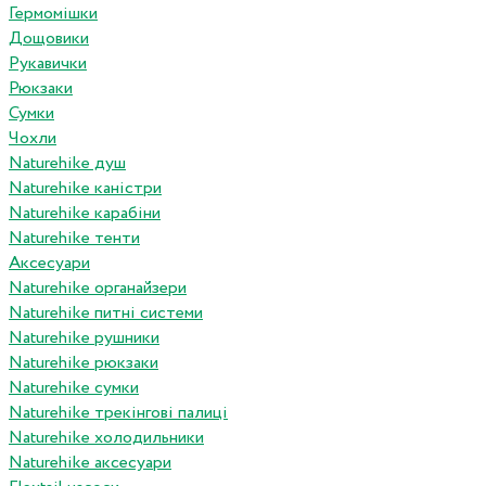
Гермомішки
Дощовики
Рукавички
Рюкзаки
Сумки
Чохли
Naturehike душ
Naturehike каністри
Naturehike карабіни
Naturehike тенти
Аксесуари
Naturehike органайзери
Naturehike питні системи
Naturehike рушники
Naturehike рюкзаки
Naturehike сумки
Naturehike трекінгові палиці
Naturehike холодильники
Naturehike аксесуари