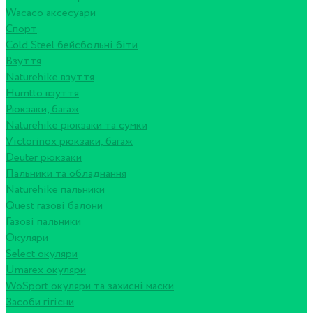
Wacaco аксесуари
Спорт
Cold Steel бейсбольні біти
Взуття
Naturehike взуття
Humtto взуття
Рюкзаки, багаж
Naturehike рюкзаки та сумки
Victorinox рюкзаки, багаж
Deuter рюкзаки
Пальники та обладнання
Naturehike пальники
Quest газові балони
Газові пальники
Окуляри
Select окуляри
Umarex окуляри
WoSport окуляри та захисні маски
Засоби гігієни