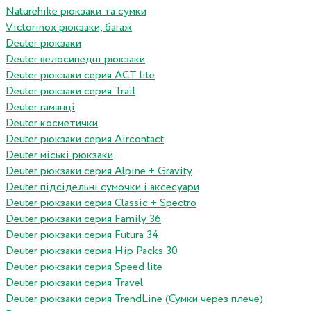
Naturehike рюкзаки та сумки
Victorinox рюкзаки, багаж
Deuter рюкзаки
Deuter велосипедні рюкзаки
Deuter рюкзаки серия ACT lite
Deuter рюкзаки серия Trail
Deuter гаманці
Deuter косметички
Deuter рюкзаки серия Aircontact
Deuter міські рюкзаки
Deuter рюкзаки серия Alpine + Gravity
Deuter підсідельні сумочки і аксесуари
Deuter рюкзаки серия Classic + Spectro
Deuter рюкзаки серия Family 36
Deuter рюкзаки серия Futura 34
Deuter рюкзаки серия Hip Packs 30
Deuter рюкзаки серия Speed lite
Deuter рюкзаки серия Travel
Deuter рюкзаки серия TrendLine (Сумки через плече)