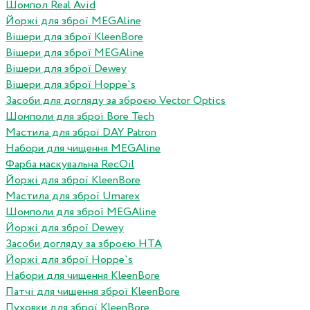
Шомпол Real Avid
Йоржі для зброї MEGAline
Вішери для зброї KleenBore
Вішери для зброї MEGAline
Вішери для зброї Dewey
Вішери для зброї Hoppe`s
Засоби для догляду за зброєю Vector Optics
Шомполи для зброї Bore Tech
Мастила для зброї DAY Patron
Набори для чищення MEGAline
Фарба маскувальна RecOil
Йоржі для зброї KleenBore
Мастила для зброї Umarex
Шомполи для зброї MEGAline
Йоржі для зброї Dewey
Засоби догляду за зброєю HTA
Йоржі для зброї Hoppe`s
Набори для чищення KleenBore
Патчі для чищення зброї KleenBore
Пуховки для зброї KleenBore