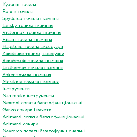
Кухонні точила
Ruixin точила
Spyderco точила і каміння
Lansky точила і каміння
Victorinox точила і каміння
Risam точила і каміння
Hapstone точила, аксесуари
Kanetsune точила, аксесуари
Benchmade точила і каміння
Leatherman точила і каміння
Boker точила і каміння
Morakniv точила і каміння
Інструменти
Naturehike інструменти
Nextool лопати багатофункціональні
Ganzo сокири і мачете
Adimanti лопати багатофункціональні
Adimanti сокири
Nextorch лопати багатофункціональні