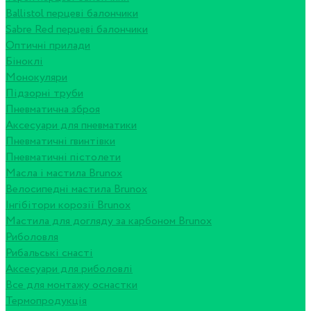
Ballistol перцеві балончики
Sabre Red перцеві балончики
Оптичні прилади
Біноклі
Монокуляри
Підзорні труби
Пневматична зброя
Аксесуари для пневматики
Пневматичні гвинтівки
Пневматичні пістолети
Масла і мастила Brunox
Велосипедні мастила Brunox
Інгібітори корозії Brunox
Мастила для догляду за карбоном Brunox
Риболовля
Рибальські снасті
Аксесуари для риболовлі
Все для монтажу оснастки
Термопродукція