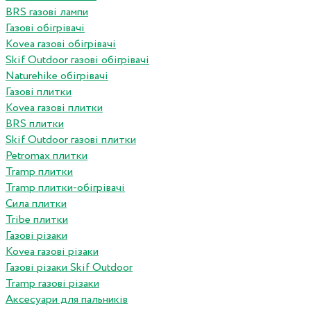
BRS газові лампи
Газові обігрівачі
Kovea газові обігрівачі
Skif Outdoor газові обігрівачі
Naturehike обігрівачі
Газові плитки
Kovea газові плитки
BRS плитки
Skif Outdoor газові плитки
Petromax плитки
Tramp плитки
Tramp плитки-обігрівачі
Сила плитки
Tribe плитки
Газові різаки
Kovea газові різаки
Газові різаки Skif Outdoor
Tramp газові різаки
Аксесуари для пальників