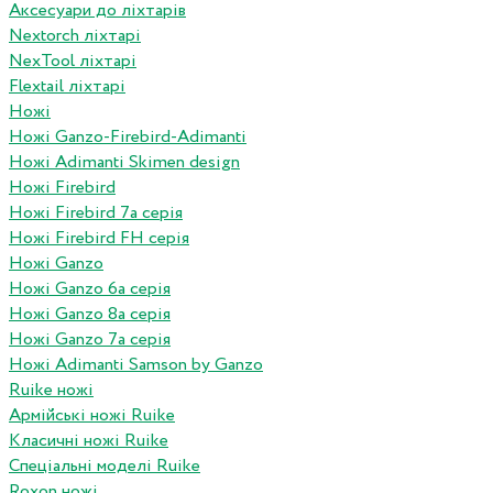
Аксесуари до ліхтарів
Nextorch ліхтарі
NexTool ліхтарі
Flextail ліхтарі
Ножі
Ножі Ganzo-Firebird-Adimanti
Ножі Adimanti Skimen design
Ножі Firebird
Ножі Firebird 7а серія
Ножі Firebird FH серія
Ножі Ganzo
Ножі Ganzo 6а серія
Ножі Ganzo 8а серія
Ножі Ganzo 7а серія
Ножі Adimanti Samson by Ganzo
Ruike ножі
Армійські ножі Ruike
Класичні ножі Ruike
Спеціальні моделі Ruike
Roxon ножi