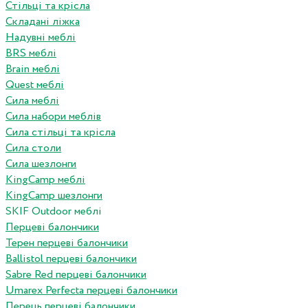
Стільці та крісла
Складані ліжка
Надувні меблі
BRS меблі
Brain меблі
Quest меблі
Сила меблі
Сила набори меблів
Сила стільці та крісла
Сила столи
Сила шезлонги
KingCamp меблі
KingCamp шезлонги
SKIF Outdoor меблі
Перцеві балончики
Терен перцеві балончики
Ballistol перцеві балончики
Sabre Red перцеві балончики
Umarex Perfecta перцеві балончики
Перець перцеві балончики