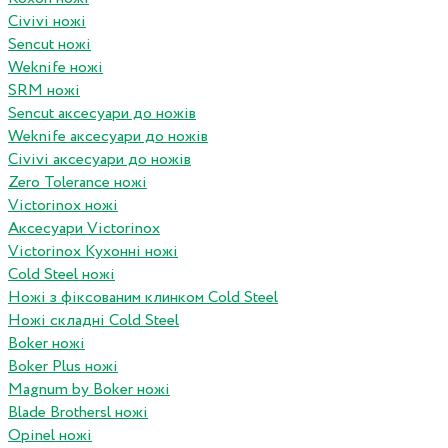
Civivi ножі
Sencut ножі
Weknife ножі
SRM ножі
Sencut аксесуари до ножів
Weknife аксесуари до ножів
Civivi аксесуари до ножів
Zero Tolerance ножі
Victorinox ножі
Аксесуари Victorinox
Victorinox Кухонні ножі
Cold Steel ножі
Ножі з фіксованим клинком Cold Steel
Ножі складні Cold Steel
Boker ножі
Boker Plus ножі
Magnum by Boker ножі
Blade Brothersl ножі
Opinel ножі