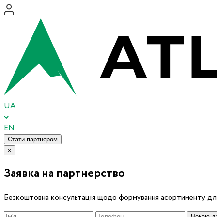
UA
EN
Стати партнером
×
Заявка на партнерство
Безкоштовна консультація щодо формування асортименту для
Чекаю дз