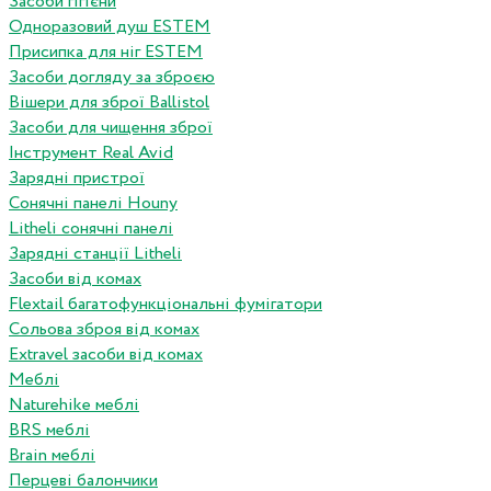
Засоби гігієни
Одноразовий душ ESTEM
Присипка для ніг ESTEM
Засоби догляду за зброєю
Вішери для зброї Ballistol
Засоби для чищення зброї
Інструмент Real Avid
Зарядні пристрої
Сонячні панелі Houny
Litheli сонячні панелі
Зарядні станції Litheli
Засоби від комах
Flextail багатофункціональні фумігатори
Сольова зброя від комах
Extravel засоби від комах
Меблі
Naturehike меблі
BRS меблі
Brain меблі
Перцеві балончики