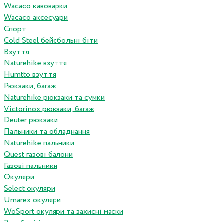
Wacaco кавоварки
Wacaco аксесуари
Спорт
Cold Steel бейсбольні біти
Взуття
Naturehike взуття
Humtto взуття
Рюкзаки, багаж
Naturehike рюкзаки та сумки
Victorinox рюкзаки, багаж
Deuter рюкзаки
Пальники та обладнання
Naturehike пальники
Quest газові балони
Газові пальники
Окуляри
Select окуляри
Umarex окуляри
WoSport окуляри та захисні маски