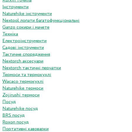
Ruixin точила
Інструменти
Naturehike інструменти
Nextool лопати багатофункціональні
Ganzo сокири і мачете
Техніка
Електроінструменти
Садові інструменти
Тактичне спорядження
Nextorch аксесуари
Nextorch тактичні перчатки
Термоси та термокухлі
Wacaco термокухлі
Naturehike термоси
Zojirushi термоси
Посуд
Naturehike посуд
BRS посуд
Roxon посуд
Портативні кавоварки