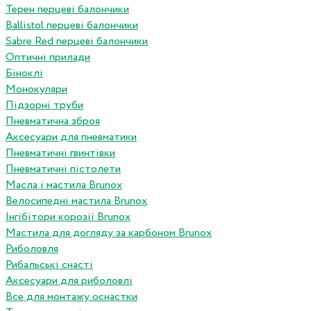
Терен перцеві балончики
Ballistol перцеві балончики
Sabre Red перцеві балончики
Оптичні прилади
Біноклі
Монокуляри
Підзорні труби
Пневматична зброя
Аксесуари для пневматики
Пневматичні гвинтівки
Пневматичні пістолети
Масла і мастила Brunox
Велосипедні мастила Brunox
Інгібітори корозії Brunox
Мастила для догляду за карбоном Brunox
Риболовля
Рибальські снасті
Аксесуари для риболовлі
Все для монтажу оснастки