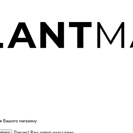
 Вашого магазину
Дякую! Ваш запит надіслано.
вінка