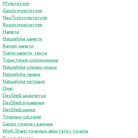
Мультитули
Ganzo мультитули
NexTool мультитули
Roxon мультитули
Намети
Naturehike намети
Ranger намети
Tramp намети, тенти
Туристичне спорядження
Naturehike спальні мішки
Naturehike гамаки
Naturehike матраци
Одяг
DexShell шкарпетки
DexShell рукавички
DexShell шапки
Точильні системи
Ganzo точила і каміння
Work Sharp точильні верстати і точила