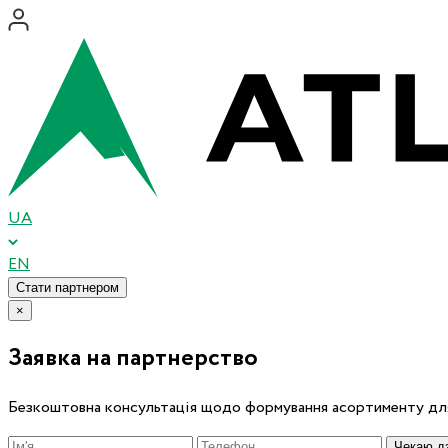
UA
EN
Стати партнером
×
Заявка на партнерство
Безкоштовна консультація щодо формування асортименту для
Чекаю дз