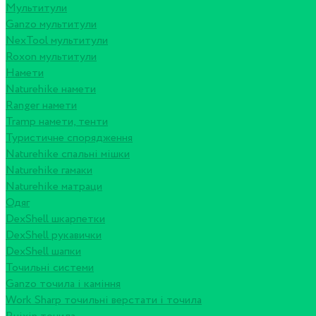
Мультитули
Ganzo мультитули
NexTool мультитули
Roxon мультитули
Намети
Naturehike намети
Ranger намети
Tramp намети, тенти
Туристичне спорядження
Naturehike спальні мішки
Naturehike гамаки
Naturehike матраци
Одяг
DexShell шкарпетки
DexShell рукавички
DexShell шапки
Точильні системи
Ganzo точила і каміння
Work Sharp точильні верстати і точила