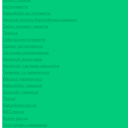
Ruixin точила
Інструменти
Naturehike інструменти
Nextool лопати багатофункціональні
Ganzo сокири і мачете
Техніка
Електроінструменти
Садові інструменти
Тактичне спорядження
Nextorch аксесуари
Nextorch тактичні перчатки
Термоси та термокухлі
Wacaco термокухлі
Naturehike термоси
Zojirushi термоси
Посуд
Naturehike посуд
BRS посуд
Roxon посуд
Портативні кавоварки