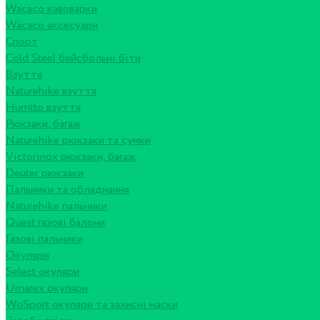
Wacaco кавоварки
Wacaco аксесуари
Спорт
Cold Steel бейсбольні біти
Взуття
Naturehike взуття
Humtto взуття
Рюкзаки, багаж
Naturehike рюкзаки та сумки
Victorinox рюкзаки, багаж
Deuter рюкзаки
Пальники та обладнання
Naturehike пальники
Quest газові балони
Газові пальники
Окуляри
Select окуляри
Umarex окуляри
WoSport окуляри та захисні маски