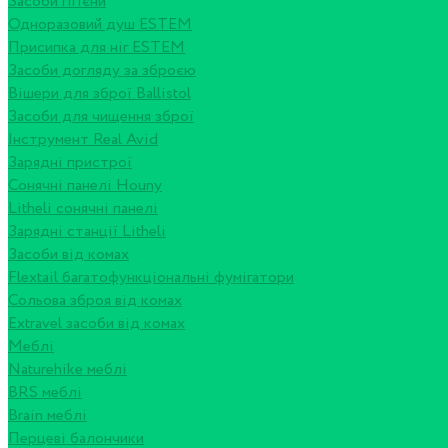
Засоби гігієни
Одноразовий душ ESTEM
Присипка для ніг ESTEM
Засоби догляду за зброєю
Вішери для зброї Ballistol
Засоби для чищення зброї
Інструмент Real Avid
Зарядні пристрої
Сонячні панелі Houny
Litheli сонячні панелі
Зарядні станції Litheli
Засоби від комах
Flextail багатофункціональні фумігатори
Сольова зброя від комах
Extravel засоби від комах
Меблі
Naturehike меблі
BRS меблі
Brain меблі
Перцеві балончики