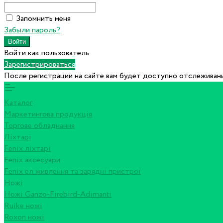
Запомнить меня
Забыли пароль?
Войти как пользователь
Зарегистрироваться
После регистрации на сайте вам будет доступно отслеживани
Каталог
Маркетингова продукція
Торгове обладнання
Ліхтарі
Fenix ліхтарі
Fenix аксесуари
Fenix ел живлення та зарядні пристрої
Ножі
Ножі Ganzo-Firebird-Adimanti
Ruike ножі
Roxon ножi