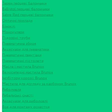
Терен перцеві балончики
Ballistol перцеві балончики
Sabre Red перцеві балончики
Оптичні прилади
Біноклі
Монокуляри
Підзорні труби
Пневматична зброя
Аксесуари для пневматики
Пневматичні гвинтівки
Пневматичні пістолети
Масла і мастила Brunox
Велосипедні мастила Brunox
Інгібітори корозії Brunox
Мастила для догляду за карбоном Brunox
Риболовля
Рибальські снасті
Аксесуари для риболовлі
Все для монтажу оснастки