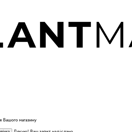
 Вашого магазину
Дякую! Ваш запит надіслано.
вінка