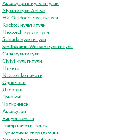
Аксесуари к мультитулам
Мультитули Active
HX Outdoors мультитули
Rocktol мультитули
Nextorch мультитули
Schrade мультитули
Smith&amp;Wesson мультитули
Сила мультитули
Civivi мультитули
Намети
Naturehike намети
Одномісні
Двомісні
Тримісні
Чотиримісні
Аксесуари
Ranger намети
Tramp намети, тенти
Туристичне спорядження