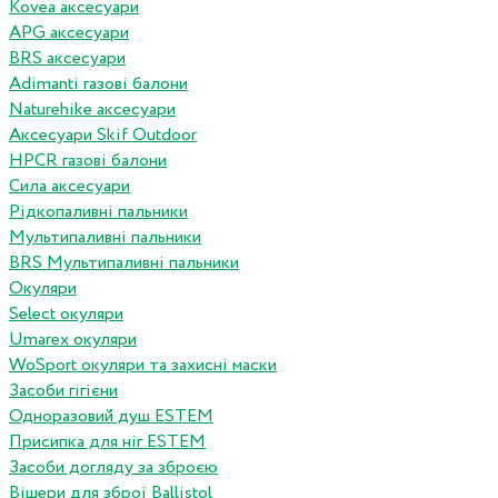
Kovea аксесуари
APG аксесуари
BRS аксесуари
Adimanti газові балони
Naturehike аксесуари
Аксесуари Skif Outdoor
HPCR газові балони
Сила аксесуари
Рідкопаливні пальники
Мультипаливні пальники
BRS Мультипаливні пальники
Окуляри
Select окуляри
Umarex окуляри
WoSport окуляри та захисні маски
Засоби гігієни
Одноразовий душ ESTEM
Присипка для ніг ESTEM
Засоби догляду за зброєю
Вішери для зброї Ballistol