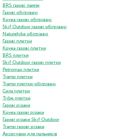
BRS газові лампи
Газові обігрівачі
Kovea газові обігрівачі
Skif Outdoor газові обігрівачі
Naturehike обігрівачі
Газові плитки
Kovea газові плитки
BRS плитки
Skif Outdoor газові плитки
Petromax плитки
Tramp плитки
Tramp плитки-обігрівачі
Сила плитки
Tribe плитки
Газові різаки
Kovea газові різаки
Газові різаки Skif Outdoor
Tramp газові різаки
Аксесуари для пальників