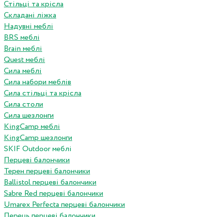
Стільці та крісла
Складані ліжка
Надувні меблі
BRS меблі
Brain меблі
Quest меблі
Сила меблі
Сила набори меблів
Сила стільці та крісла
Сила столи
Сила шезлонги
KingCamp меблі
KingCamp шезлонги
SKIF Outdoor меблі
Перцеві балончики
Терен перцеві балончики
Ballistol перцеві балончики
Sabre Red перцеві балончики
Umarex Perfecta перцеві балончики
Перець перцеві балончики