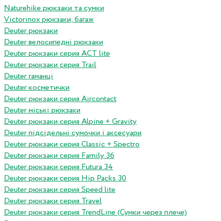
Naturehike рюкзаки та сумки
Victorinox рюкзаки, багаж
Deuter рюкзаки
Deuter велосипедні рюкзаки
Deuter рюкзаки серия ACT lite
Deuter рюкзаки серия Trail
Deuter гаманці
Deuter косметички
Deuter рюкзаки серия Aircontact
Deuter міські рюкзаки
Deuter рюкзаки серия Alpine + Gravity
Deuter підсідельні сумочки і аксесуари
Deuter рюкзаки серия Classic + Spectro
Deuter рюкзаки серия Family 36
Deuter рюкзаки серия Futura 34
Deuter рюкзаки серия Hip Packs 30
Deuter рюкзаки серия Speed lite
Deuter рюкзаки серия Travel
Deuter рюкзаки серия TrendLine (Сумки через плече)