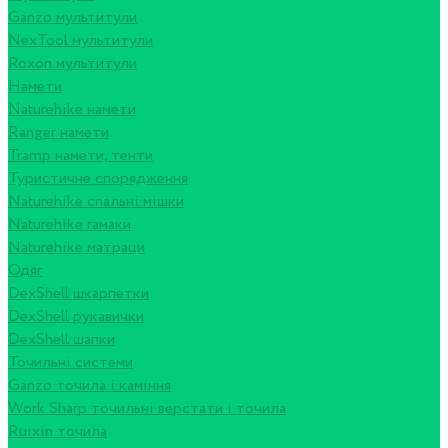
Ganzo мультитули
NexTool мультитули
Roxon мультитули
Намети
Naturehike намети
Ranger намети
Tramp намети, тенти
Туристичне спорядження
Naturehike спальні мішки
Naturehike гамаки
Naturehike матраци
Одяг
DexShell шкарпетки
DexShell рукавички
DexShell шапки
Точильні системи
Ganzo точила і каміння
Work Sharp точильні верстати і точила
Ruixin точила