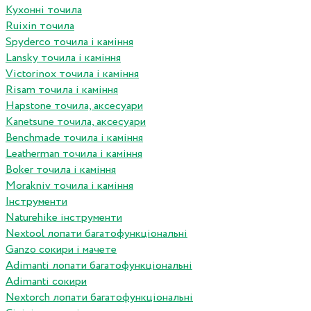
Кухонні точила
Ruixin точила
Spyderco точила і каміння
Lansky точила і каміння
Victorinox точила і каміння
Risam точила і каміння
Hapstone точила, аксесуари
Kanetsune точила, аксесуари
Benchmade точила і каміння
Leatherman точила і каміння
Boker точила і каміння
Morakniv точила і каміння
Інструменти
Naturehike інструменти
Nextool лопати багатофункціональні
Ganzo сокири і мачете
Adimanti лопати багатофункціональні
Adimanti сокири
Nextorch лопати багатофункціональні