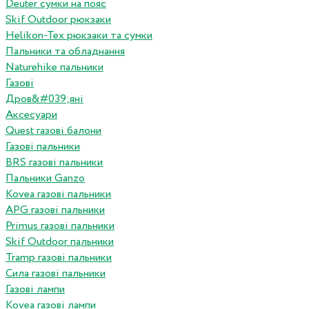
Deuter сумки на пояс
Skif Outdoor рюкзаки
Helikon-Tex рюкзаки та сумки
Пальники та обладнання
Naturehike пальники
Газові
Дров&#039;яні
Аксесуари
Quest газові балони
Газові пальники
BRS газові пальники
Пальники Ganzo
Kovea газові пальники
APG газові пальники
Primus газові пальники
Skif Outdoor пальники
Tramp газові пальники
Сила газові пальники
Газові лампи
Kovea газові лампи