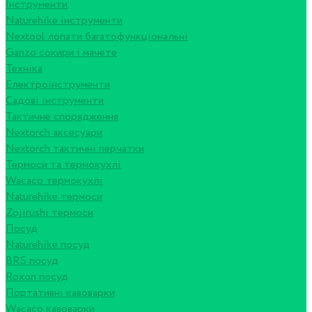
Інструменти
Naturehike інструменти
Nextool лопати багатофункціональні
Ganzo сокири і мачете
Техніка
Електроінструменти
Садові інструменти
Тактичне спорядження
Nextorch аксесуари
Nextorch тактичні перчатки
Термоси та термокухлі
Wacaco термокухлі
Naturehike термоси
Zojirushi термоси
Посуд
Naturehike посуд
BRS посуд
Roxon посуд
Портативні кавоварки
Wacaco кавоварки