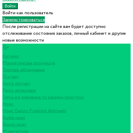
Войти как пользователь
Зарегистрироваться
После регистрации на сайте вам будет доступно
отслеживание состояния заказов, личный кабинет и другие
новые возможности
Каталог
Маркетингова продукція
Торгове обладнання
Ліхтарі
Fenix ліхтарі
Fenix аксесуари
Fenix ел живлення та зарядні пристрої
Ножі
Ножі Ganzo-Firebird-Adimanti
Ruike ножі
Roxon ножi
Мультитули