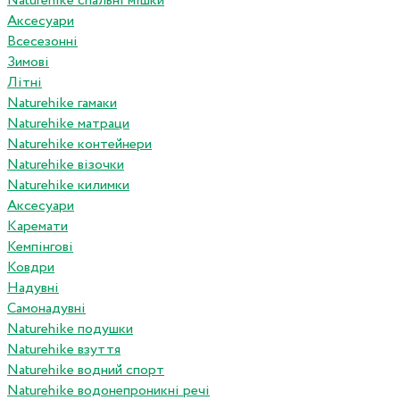
Naturehike спальні мішки
Аксесуари
Всесезонні
Зимові
Літні
Naturehike гамаки
Naturehike матраци
Naturehike контейнери
Naturehike візочки
Naturehike килимки
Аксесуари
Каремати
Кемпінгові
Ковдри
Надувні
Самонадувні
Naturehike подушки
Naturehike взуття
Naturehike водний спорт
Naturehike водонепроникні речі