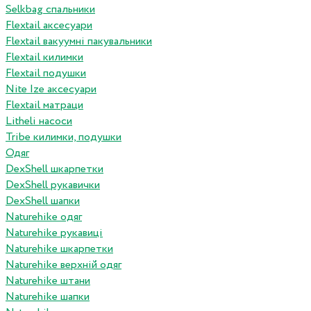
Selkbag спальники
Flextail аксесуари
Flextail вакуумні пакувальники
Flextail килимки
Flextail подушки
Nite Ize аксесуари
Flextail матраци
Litheli насоси
Tribe килимки, подушки
Одяг
DexShell шкарпетки
DexShell рукавички
DexShell шапки
Naturehike одяг
Naturehike рукавиці
Naturehike шкарпетки
Naturehike верхній одяг
Naturehike штани
Naturehike шапки