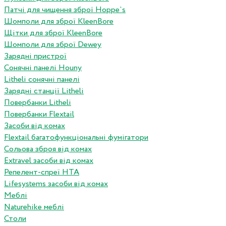
Патчі для чищення зброї Hoppe`s
Шомполи для зброї KleenBore
Щітки для зброї KleenBore
Шомполи для зброї Dewey
Зарядні пристрої
Сонячні панелі Houny
Litheli сонячні панелі
Зарядні станції Litheli
Повербанки Litheli
Повербанки Flextail
Засоби від комах
Flextail багатофункціональні фумігатори
Сольова зброя від комах
Extravel засоби від комах
Репелент-спреї HTA
Lifesystems засоби від комах
Меблі
Naturehike меблі
Столи