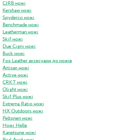
CJRB ножі
Kershaw ножі
Spyderco ножі
Benchmade ножі
Leatherman ножі
Skif ножі
Due Cigni ножі
Buck ножі
Fox Leather аксесуари до ножів
Artisan ножі
Active ножі
CRKT ножі
Olight ножі
Skif Plus ножі
Extrema Ratio ножі
HX Outdoors ножі
Peltonen ножі
Ножі Helle
Kanetsune ножі
Real Avid ножі