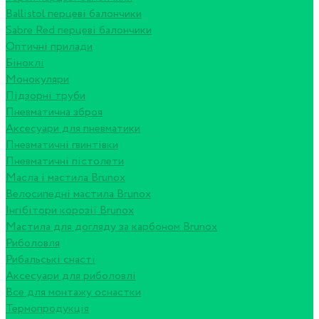
Ballistol перцеві балончики
Sabre Red перцеві балончики
Оптичні прилади
Біноклі
Монокуляри
Підзорні труби
Пневматична зброя
Аксесуари для пневматики
Пневматичні гвинтівки
Пневматичні пістолети
Масла і мастила Brunox
Велосипедні мастила Brunox
Інгібітори корозії Brunox
Мастила для догляду за карбоном Brunox
Риболовля
Рибальські снасті
Аксесуари для риболовлі
Все для монтажу оснастки
Термопродукція