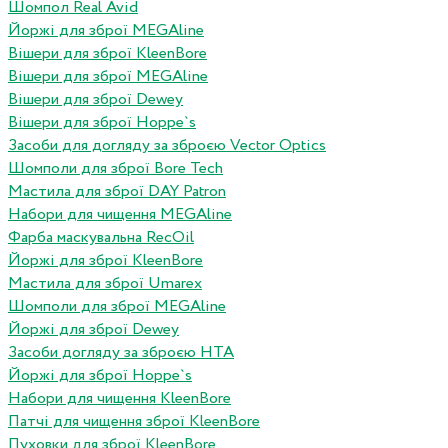
Шомпол Real Avid
Йоржі для зброї MEGAline
Вішери для зброї KleenBore
Вішери для зброї MEGAline
Вішери для зброї Dewey
Вішери для зброї Hoppe`s
Засоби для догляду за зброєю Vector Optics
Шомполи для зброї Bore Tech
Мастила для зброї DAY Patron
Набори для чищення MEGAline
Фарба маскувальна RecOil
Йоржі для зброї KleenBore
Мастила для зброї Umarex
Шомполи для зброї MEGAline
Йоржі для зброї Dewey
Засоби догляду за зброєю HTA
Йоржі для зброї Hoppe`s
Набори для чищення KleenBore
Патчі для чищення зброї KleenBore
Пуховки для зброї KleenBore