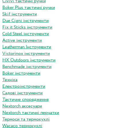
Сivivi тактичні ручки
Boker Plus тактичні ручки
Skif інструменти
Due Cigni інструменти
Fix it Sticks інструменти
Сold Steel інструменти
Active інструменти
Leatherman Інструменти
Victorinox інструменти
HX Outdoors інструменти
Benchmade інструменти
Boker інструменти
Техніка
Електроінструменти
Садові інструменти
Тактичне спорядження
Nextorch аксесуари
Nextorch тактичні перчатки
Термоси та термокухлі
Wacaco термокухлі