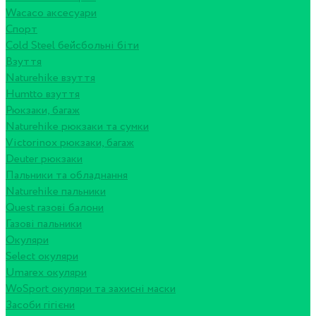
Wacaco аксесуари
Спорт
Cold Steel бейсбольні біти
Взуття
Naturehike взуття
Humtto взуття
Рюкзаки, багаж
Naturehike рюкзаки та сумки
Victorinox рюкзаки, багаж
Deuter рюкзаки
Пальники та обладнання
Naturehike пальники
Quest газові балони
Газові пальники
Окуляри
Select окуляри
Umarex окуляри
WoSport окуляри та захисні маски
Засоби гігієни