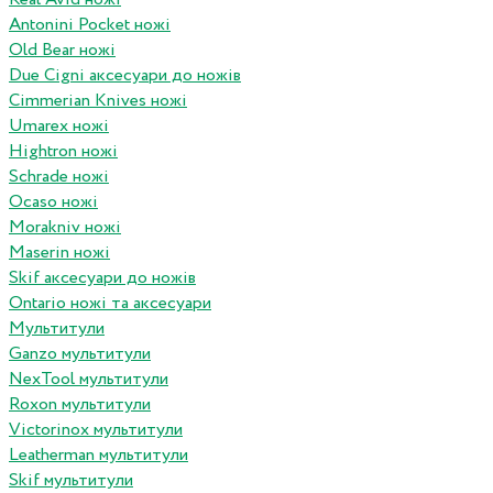
Antonini Pocket ножі
Old Bear ножі
Due Cigni аксесуари до ножів
Cimmerian Knives ножі
Umarex ножі
Hightron ножі
Schrade ножі
Ocaso ножі
Morakniv ножі
Maserin ножі
Skif аксесуари до ножів
Ontario ножі та аксесуари
Мультитули
Ganzo мультитули
NexTool мультитули
Roxon мультитули
Victorinox мультитули
Leatherman мультитули
Skif мультитули