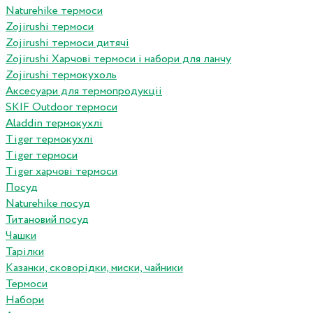
Naturehike термоси
Zojirushi термоси
Zojirushi термоси дитячі
Zojirushi Харчові термоси і набори для ланчу
Zojirushi термокухоль
Аксесуари для термопродукціі
SKIF Outdoor термоси
Aladdin термокухлі
Tiger термокухлі
Tiger термоси
Tiger харчові термоси
Посуд
Naturehike посуд
Титановий посуд
Чашки
Тарілки
Казанки, сковорідки, миски, чайники
Термоси
Набори