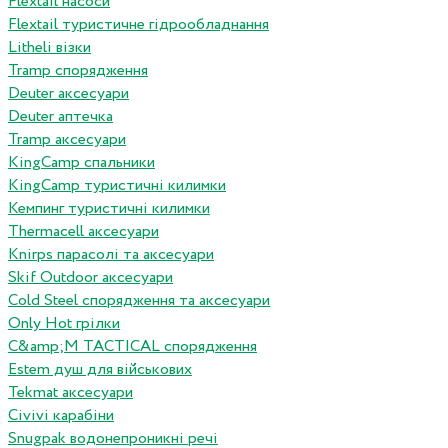
Flextail насоси
Flextail туристичне гідрообладнання
Litheli візки
Tramp спорядження
Deuter аксесуари
Deuter аптечка
Tramp аксесуари
KingCamp спальники
KingCamp туристичні килимки
Кемпинг туристичні килимки
Thermacell аксесуари
Knirps парасолі та аксесуари
Skif Outdoor аксесуари
Cold Steel спорядження та аксесуари
Only Hot грілки
C&amp;M TACTICAL спорядження
Estem душ для військових
Tekmat аксесуари
Сivivi карабіни
Snugpak водонепроникні речі