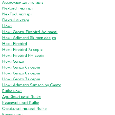
Аксесуари до ліхтарів
Nextorch ліхтарі
NexTool ліхтарі
Flextail ліхтарі
Ножі
Ножі Ganzo-Firebird-Adimanti
Ножі Adimanti Skimen design
Ножі Firebird
Ножі Firebird 7а серія
Ножі Firebird FH серія
Ножі Ganzo
Ножі Ganzo 6а серія
Ножі Ganzo 8а серія
Ножі Ganzo 7а серія
Ножі Adimanti Samson by Ganzo
Ruike ножі
Армійські ножі Ruike
Класичні ножі Ruike
Спеціальні моделі Ruike
Roxon ножi