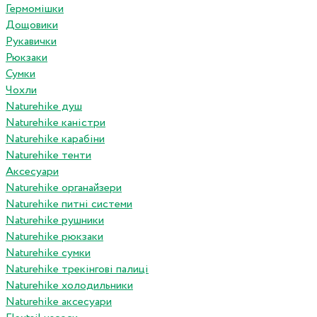
Гермомішки
Дощовики
Рукавички
Рюкзаки
Сумки
Чохли
Naturehike душ
Naturehike каністри
Naturehike карабіни
Naturehike тенти
Аксесуари
Naturehike органайзери
Naturehike питні системи
Naturehike рушники
Naturehike рюкзаки
Naturehike сумки
Naturehike трекінгові палиці
Naturehike холодильники
Naturehike аксесуари