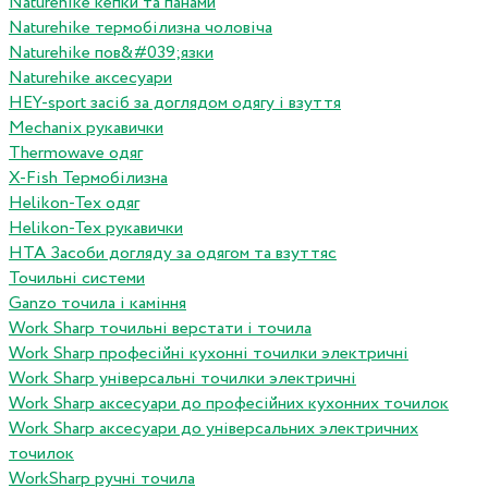
Naturehike кепки та панами
Naturehike термобілизна чоловіча
Naturehike пов&#039;язки
Naturehike аксесуари
HEY-sport засіб за доглядом одягу і взуття
Mechanix рукавички
Thermowave одяг
X-Fish Термобілизна
Helikon-Tex одяг
Helikon-Tex рукавички
HTA Засоби догляду за одягом та взуттяс
Точильні системи
Ganzo точила і каміння
Work Sharp точильні верстати і точила
Work Sharp професiйнi кухоннi точилки электричнi
Work Sharp унiверсальнi точилки электричнi
Work Sharp аксесуари до професiйних кухонних точилок
Work Sharp аксесуари до унiверсальних электричних
точилок
WorkSharp ручні точила