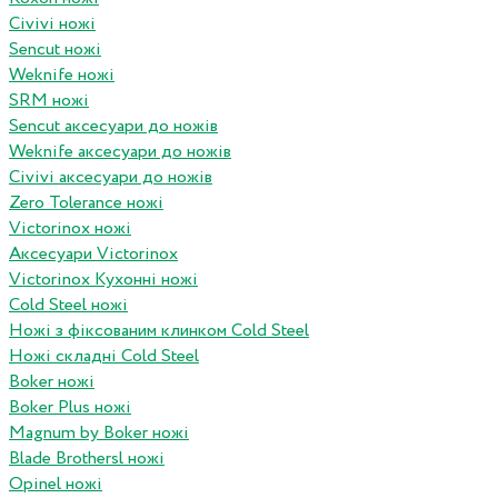
Civivi ножі
Sencut ножі
Weknife ножі
SRM ножі
Sencut аксесуари до ножів
Weknife аксесуари до ножів
Civivi аксесуари до ножів
Zero Tolerance ножі
Victorinox ножі
Аксесуари Victorinox
Victorinox Кухонні ножі
Cold Steel ножі
Ножі з фіксованим клинком Cold Steel
Ножі складні Cold Steel
Boker ножі
Boker Plus ножі
Magnum by Boker ножі
Blade Brothersl ножі
Opinel ножі