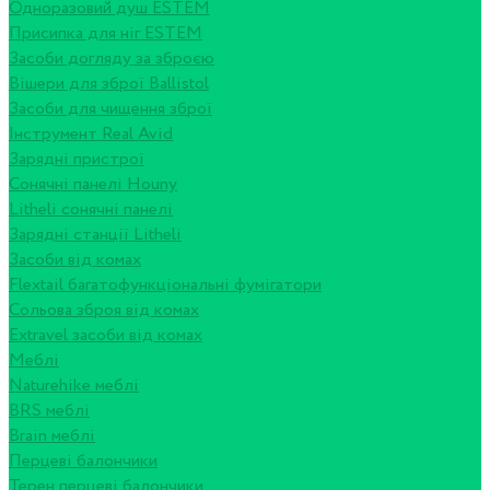
Одноразовий душ ESTEM
Присипка для ніг ESTEM
Засоби догляду за зброєю
Вішери для зброї Ballistol
Засоби для чищення зброї
Інструмент Real Avid
Зарядні пристрої
Сонячні панелі Houny
Litheli сонячні панелі
Зарядні станції Litheli
Засоби від комах
Flextail багатофункціональні фумігатори
Сольова зброя від комах
Extravel засоби від комах
Меблі
Naturehike меблі
BRS меблі
Brain меблі
Перцеві балончики
Терен перцеві балончики