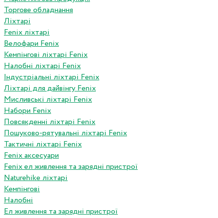
Торгове обладнання
Ліхтарі
Fenix ліхтарі
Велофари Fenix
Кемпінгові ліхтарі Fenix
Налобні ліхтарі Fenix
Індустріальні ліхтарі Fenix
Ліхтарі для дайвінгу Fenix
Мисливські ліхтарі Fenix
Набори Fenix
Повсякденні ліхтарі Fenix
Пошуково-рятувальні ліхтарі Fenix
Тактичні ліхтарі Fenix
Fenix аксесуари
Fenix ел живлення та зарядні пристрої
Naturehike ліхтарі
Кемпінгові
Налобні
Ел живлення та зарядні пристрої