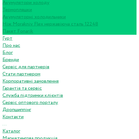
Акумулятори холоду
Термопляшки
Акумуляторні холодильники
Ніж Morakniv Flex нержавіюча сталь 12248
Пакет Fonarik
Гурт
Про нас
Блог
Бренди
Сервіс для партнерів
Стати партнером
Корпоративні замовлення
Гарантія та сервіс
Служба підтримки клієнтів
Сервіс оптового порталу
Дропшиппінг
Контакти
...
Каталог
Маркетингова продукція