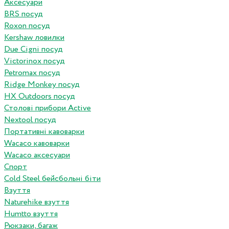
Аксесуари
BRS посуд
Roxon посуд
Kershaw ловилки
Due Cigni посуд
Victorinox посуд
Petromax посуд
Ridge Monkey посуд
HX Outdoors посуд
Столові прибори Active
Nextool посуд
Портативні кавоварки
Wacaco кавоварки
Wacaco аксесуари
Спорт
Cold Steel бейсбольні біти
Взуття
Naturehike взуття
Humtto взуття
Рюкзаки, багаж