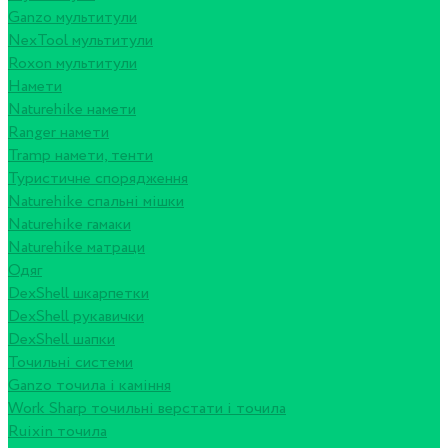
Ganzo мультитули
NexTool мультитули
Roxon мультитули
Намети
Naturehike намети
Ranger намети
Tramp намети, тенти
Туристичне спорядження
Naturehike спальні мішки
Naturehike гамаки
Naturehike матраци
Одяг
DexShell шкарпетки
DexShell рукавички
DexShell шапки
Точильні системи
Ganzo точила і каміння
Work Sharp точильні верстати і точила
Ruixin точила