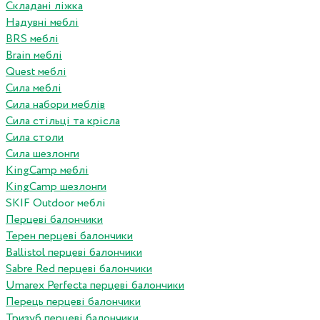
Складані ліжка
Надувні меблі
BRS меблі
Brain меблі
Quest меблі
Сила меблі
Сила набори меблів
Сила стільці та крісла
Сила столи
Сила шезлонги
KingCamp меблі
KingCamp шезлонги
SKIF Outdoor меблі
Перцеві балончики
Терен перцеві балончики
Ballistol перцеві балончики
Sabre Red перцеві балончики
Umarex Perfecta перцеві балончики
Перець перцеві балончики
Тризуб перцеві балончики