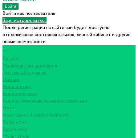
Войти как пользователь
Зарегистрироваться
После регистрации на сайте вам будет доступно
отслеживание состояния заказов, личный кабинет и другие
новые возможности
Каталог
Маркетингова продукція
Торгове обладнання
Ліхтарі
Fenix ліхтарі
Fenix аксесуари
Fenix ел живлення та зарядні пристрої
Ножі
Ножі Ganzo-Firebird-Adimanti
Ruike ножі
Roxon ножi
Мультитули