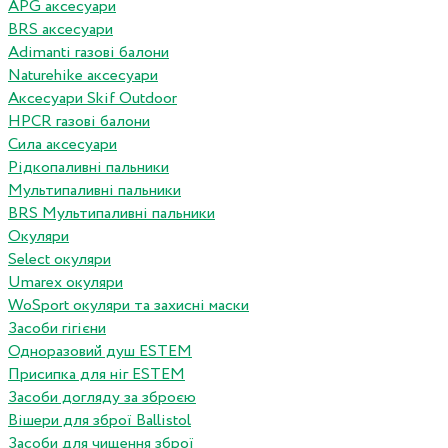
APG аксесуари
BRS аксесуари
Adimanti газові балони
Naturehike аксесуари
Аксесуари Skif Outdoor
HPCR газові балони
Сила аксесуари
Рідкопаливні пальники
Мультипаливні пальники
BRS Мультипаливні пальники
Окуляри
Select окуляри
Umarex окуляри
WoSport окуляри та захисні маски
Засоби гігієни
Одноразовий душ ESTEM
Присипка для ніг ESTEM
Засоби догляду за зброєю
Вішери для зброї Ballistol
Засоби для чищення зброї