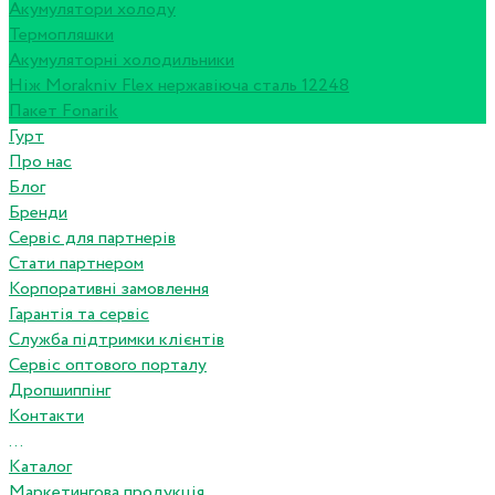
Акумулятори холоду
Термопляшки
Акумуляторні холодильники
Ніж Morakniv Flex нержавіюча сталь 12248
Пакет Fonarik
Гурт
Про нас
Блог
Бренди
Сервіс для партнерів
Стати партнером
Корпоративні замовлення
Гарантія та сервіс
Служба підтримки клієнтів
Сервіс оптового порталу
Дропшиппінг
Контакти
...
Каталог
Маркетингова продукція