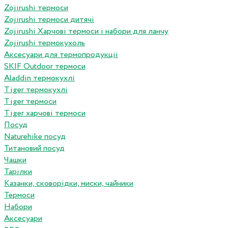
Zojirushi термоси
Zojirushi термоси дитячі
Zojirushi Харчові термоси і набори для ланчу
Zojirushi термокухоль
Аксесуари для термопродукціі
SKIF Outdoor термоси
Aladdin термокухлі
Tiger термокухлі
Tiger термоси
Tiger харчові термоси
Посуд
Naturehike посуд
Титановий посуд
Чашки
Тарілки
Казанки, сковорідки, миски, чайники
Термоси
Набори
Аксесуари