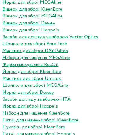
Йоржі для зброї MEGAline
Вішери для зброї KleenBore
Вішери для зброї MEGAline
Вішери для зброї Dewey
Вішери для зброї Hoppe`s
Засоби для догляду за зброєю Vector Optics
Шомполи для зброї Bore Tech
Мастила для зброї DAY Patron
Набори для чищення MEGAline
Фарба маскувальна RecOil
Йоржі для зброї KleenBore
Мастила для зброї Umarex
Шомполи для зброї MEGAline
Йоржі для зброї Dewey
Засоби догляду за зброєю HTA
Йоржі для зброї Hoppe`s
Набори для чищення KleenBore
Патчі для чищення зброї KleenBore
Пуховки для зброї KleenBore
Патчі для чищення зброї Hoppe`s