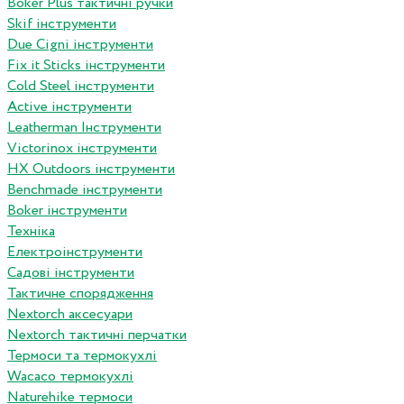
Boker Plus тактичні ручки
Skif інструменти
Due Cigni інструменти
Fix it Sticks інструменти
Сold Steel інструменти
Active інструменти
Leatherman Інструменти
Victorinox інструменти
HX Outdoors інструменти
Benchmade інструменти
Boker інструменти
Техніка
Електроінструменти
Садові інструменти
Тактичне спорядження
Nextorch аксесуари
Nextorch тактичні перчатки
Термоси та термокухлі
Wacaco термокухлі
Naturehike термоси