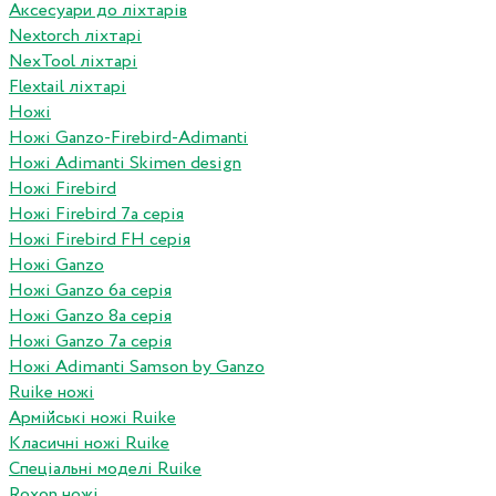
Аксесуари до ліхтарів
Nextorch ліхтарі
NexTool ліхтарі
Flextail ліхтарі
Ножі
Ножі Ganzo-Firebird-Adimanti
Ножі Adimanti Skimen design
Ножі Firebird
Ножі Firebird 7а серія
Ножі Firebird FH серія
Ножі Ganzo
Ножі Ganzo 6а серія
Ножі Ganzo 8а серія
Ножі Ganzo 7а серія
Ножі Adimanti Samson by Ganzo
Ruike ножі
Армійські ножі Ruike
Класичні ножі Ruike
Спеціальні моделі Ruike
Roxon ножi