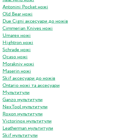
Antonini Pocket ножі
Old Bear ножі
Due Cigni аксесуари до ножів
Cimmerian Knives ножі
Umarex ножі
Hightron ножі
Schrade ножі
Ocaso ножі
Morakniv ножі
Maserin ножі
Skif аксесуари до ножів
Ontario ножі та аксесуари
Мультитули
Ganzo мультитули
NexTool мультитули
Roxon мультитули
Victorinox мультитули
Leatherman мультитули
Skif мультитули