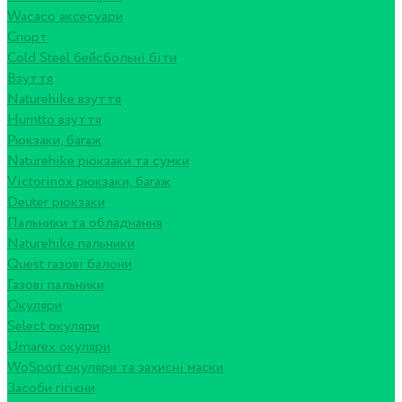
Wacaco аксесуари
Спорт
Cold Steel бейсбольні біти
Взуття
Naturehike взуття
Humtto взуття
Рюкзаки, багаж
Naturehike рюкзаки та сумки
Victorinox рюкзаки, багаж
Deuter рюкзаки
Пальники та обладнання
Naturehike пальники
Quest газові балони
Газові пальники
Окуляри
Select окуляри
Umarex окуляри
WoSport окуляри та захисні маски
Засоби гігієни