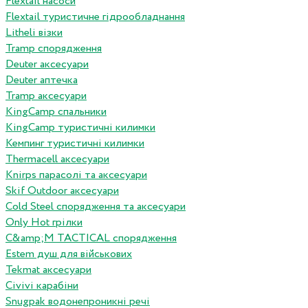
Flextail насоси
Flextail туристичне гідрообладнання
Litheli візки
Tramp спорядження
Deuter аксесуари
Deuter аптечка
Tramp аксесуари
KingCamp спальники
KingCamp туристичні килимки
Кемпинг туристичні килимки
Thermacell аксесуари
Knirps парасолі та аксесуари
Skif Outdoor аксесуари
Cold Steel спорядження та аксесуари
Only Hot грілки
C&amp;M TACTICAL спорядження
Estem душ для військових
Tekmat аксесуари
Сivivi карабіни
Snugpak водонепроникні речі