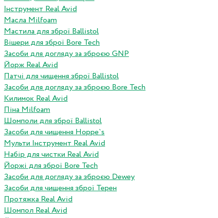
Інструмент Real Avid
Масла Milfoam
Мастила для зброї Ballistol
Вішери для зброї Bore Tech
Засоби для догляду за зброєю GNP
Йорж Real Avid
Патчі для чищення зброї Ballistol
Засоби для догляду за зброєю Bore Tech
Килимок Real Avid
Піна Milfoam
Шомполи для зброї Ballistol
Засоби для чищення Hoppe`s
Мульти Інструмент Real Avid
Набір для чистки Real Avid
Йоржі для зброї Bore Tech
Засоби для догляду за зброєю Dewey
Засоби для чищення зброї Терен
Протяжка Real Avid
Шомпол Real Avid