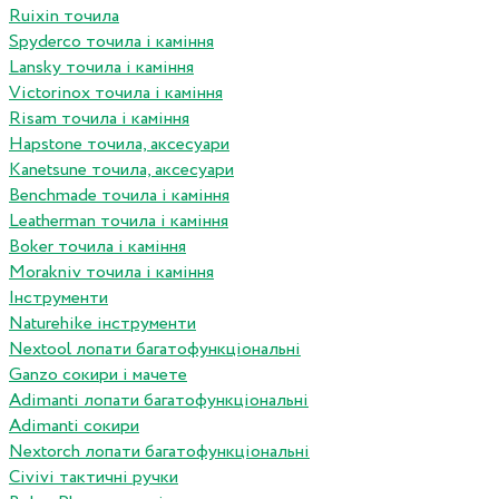
Ruixin точила
Spyderco точила і каміння
Lansky точила і каміння
Victorinox точила і каміння
Risam точила і каміння
Hapstone точила, аксесуари
Kanetsune точила, аксесуари
Benchmade точила і каміння
Leatherman точила і каміння
Boker точила і каміння
Morakniv точила і каміння
Інструменти
Naturehike інструменти
Nextool лопати багатофункціональні
Ganzo сокири і мачете
Adimanti лопати багатофункціональні
Adimanti сокири
Nextorch лопати багатофункціональні
Сivivi тактичні ручки