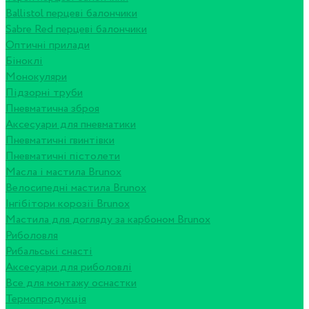
Ballistol перцеві балончики
Sabre Red перцеві балончики
Оптичні прилади
Біноклі
Монокуляри
Підзорні труби
Пневматична зброя
Аксесуари для пневматики
Пневматичні гвинтівки
Пневматичні пістолети
Масла і мастила Brunox
Велосипедні мастила Brunox
Інгібітори корозії Brunox
Мастила для догляду за карбоном Brunox
Риболовля
Рибальські снасті
Аксесуари для риболовлі
Все для монтажу оснастки
Термопродукція