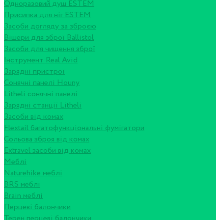
Одноразовий душ ESTEM
Присипка для ніг ESTEM
Засоби догляду за зброєю
Вішери для зброї Ballistol
Засоби для чищення зброї
Інструмент Real Avid
Зарядні пристрої
Сонячні панелі Houny
Litheli сонячні панелі
Зарядні станції Litheli
Засоби від комах
Flextail багатофункціональні фумігатори
Сольова зброя від комах
Extravel засоби від комах
Меблі
Naturehike меблі
BRS меблі
Brain меблі
Перцеві балончики
Терен перцеві балончики