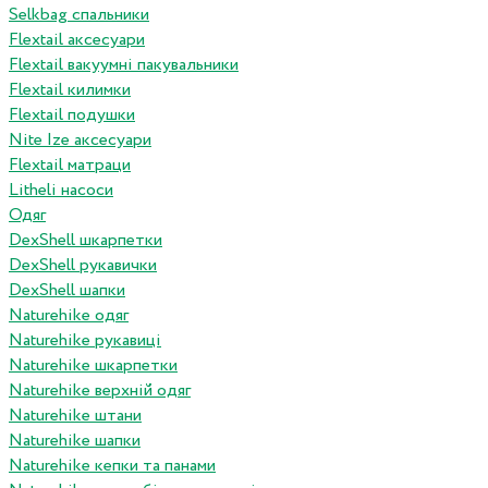
Selkbag спальники
Flextail аксесуари
Flextail вакуумні пакувальники
Flextail килимки
Flextail подушки
Nite Ize аксесуари
Flextail матраци
Litheli насоси
Одяг
DexShell шкарпетки
DexShell рукавички
DexShell шапки
Naturehike одяг
Naturehike рукавиці
Naturehike шкарпетки
Naturehike верхній одяг
Naturehike штани
Naturehike шапки
Naturehike кепки та панами