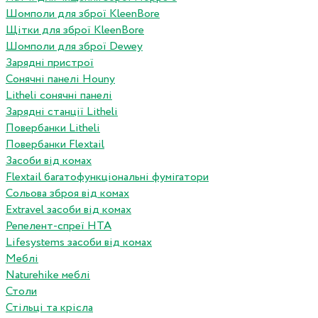
Шомполи для зброї KleenBore
Щітки для зброї KleenBore
Шомполи для зброї Dewey
Зарядні пристрої
Сонячні панелі Houny
Litheli сонячні панелі
Зарядні станції Litheli
Повербанки Litheli
Повербанки Flextail
Засоби від комах
Flextail багатофункціональні фумігатори
Сольова зброя від комах
Extravel засоби від комах
Репелент-спреї HTA
Lifesystems засоби від комах
Меблі
Naturehike меблі
Столи
Стільці та крісла