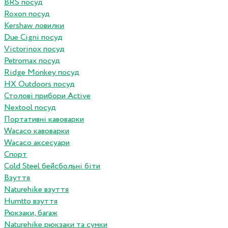
BRS посуд
Roxon посуд
Kershaw ловилки
Due Cigni посуд
Victorinox посуд
Petromax посуд
Ridge Monkey посуд
HX Outdoors посуд
Столові прибори Active
Nextool посуд
Портативні кавоварки
Wacaco кавоварки
Wacaco аксесуари
Спорт
Cold Steel бейсбольні біти
Взуття
Naturehike взуття
Humtto взуття
Рюкзаки, багаж
Naturehike рюкзаки та сумки