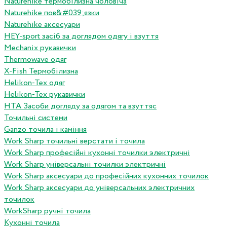
Naturehike термобілизна чоловіча
Naturehike пов&#039;язки
Naturehike аксесуари
HEY-sport засіб за доглядом одягу і взуття
Mechanix рукавички
Thermowave одяг
X-Fish Термобілизна
Helikon-Tex одяг
Helikon-Tex рукавички
HTA Засоби догляду за одягом та взуттяс
Точильні системи
Ganzo точила і каміння
Work Sharp точильні верстати і точила
Work Sharp професiйнi кухоннi точилки электричнi
Work Sharp унiверсальнi точилки электричнi
Work Sharp аксесуари до професiйних кухонних точилок
Work Sharp аксесуари до унiверсальних электричних
точилок
WorkSharp ручні точила
Кухонні точила