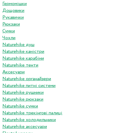
Гермомішки
Дощовики
Рукавички
Рюкзаки
Сумки
Чохли
Naturehike душ
Naturehike каністри
Naturehike карабіни
Naturehike тенти
Аксесуари
Naturehike органайзери
Naturehike питні системи
Naturehike рушники
Naturehike рюкзаки
Naturehike сумки
Naturehike трекінгові палиці
Naturehike холодильники
Naturehike аксесуари