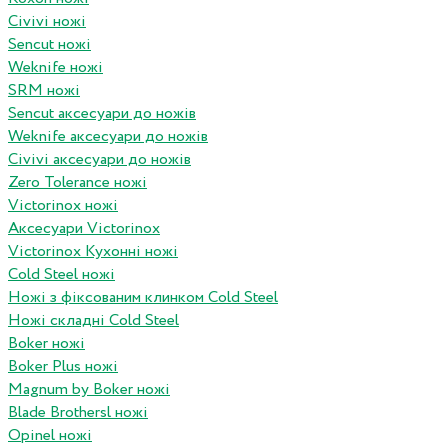
Civivi ножі
Sencut ножі
Weknife ножі
SRM ножі
Sencut аксесуари до ножів
Weknife аксесуари до ножів
Civivi аксесуари до ножів
Zero Tolerance ножі
Victorinox ножі
Аксесуари Victorinox
Victorinox Кухонні ножі
Cold Steel ножі
Ножі з фіксованим клинком Cold Steel
Ножі складні Cold Steel
Boker ножі
Boker Plus ножі
Magnum by Boker ножі
Blade Brothersl ножі
Opinel ножі