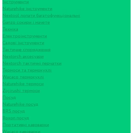
Інструменти
Naturehike інструменти
Nextool лопати багатофункціональні
Ganzo сокири і мачете
Техніка
Електроінструменти
Садові інструменти
Тактичне спорядження
Nextorch аксесуари
Nextorch тактичні перчатки
Термоси та термокухлі
Wacaco термокухлі
Naturehike термоси
Zojirushi термоси
Посуд
Naturehike посуд
BRS посуд
Roxon посуд
Портативні кавоварки
Wacaco кавоварки