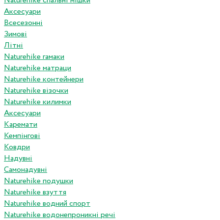
Naturehike спальні мішки
Аксесуари
Всесезонні
Зимові
Літні
Naturehike гамаки
Naturehike матраци
Naturehike контейнери
Naturehike візочки
Naturehike килимки
Аксесуари
Каремати
Кемпінгові
Ковдри
Надувні
Самонадувні
Naturehike подушки
Naturehike взуття
Naturehike водний спорт
Naturehike водонепроникні речі