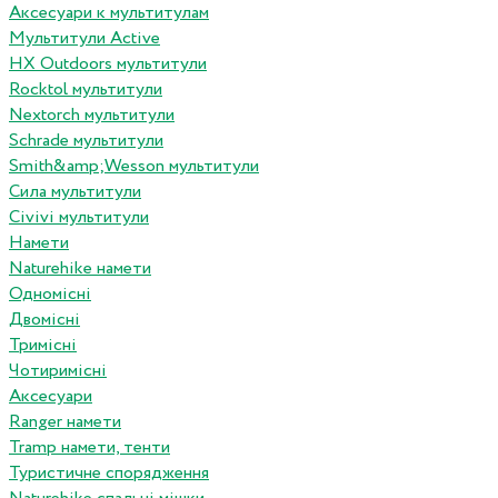
Аксесуари к мультитулам
Мультитули Active
HX Outdoors мультитули
Rocktol мультитули
Nextorch мультитули
Schrade мультитули
Smith&amp;Wesson мультитули
Сила мультитули
Civivi мультитули
Намети
Naturehike намети
Одномісні
Двомісні
Тримісні
Чотиримісні
Аксесуари
Ranger намети
Tramp намети, тенти
Туристичне спорядження