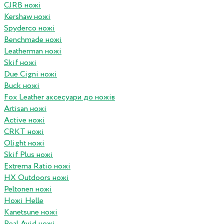
CJRB ножі
Kershaw ножі
Spyderco ножі
Benchmade ножі
Leatherman ножі
Skif ножі
Due Cigni ножі
Buck ножі
Fox Leather аксесуари до ножів
Artisan ножі
Active ножі
CRKT ножі
Olight ножі
Skif Plus ножі
Extrema Ratio ножі
HX Outdoors ножі
Peltonen ножі
Ножі Helle
Kanetsune ножі
Real Avid ножі