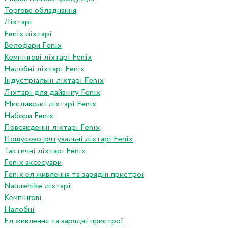
Торгове обладнання
Ліхтарі
Fenix ліхтарі
Велофари Fenix
Кемпінгові ліхтарі Fenix
Налобні ліхтарі Fenix
Індустріальні ліхтарі Fenix
Ліхтарі для дайвінгу Fenix
Мисливські ліхтарі Fenix
Набори Fenix
Повсякденні ліхтарі Fenix
Пошуково-рятувальні ліхтарі Fenix
Тактичні ліхтарі Fenix
Fenix аксесуари
Fenix ел живлення та зарядні пристрої
Naturehike ліхтарі
Кемпінгові
Налобні
Ел живлення та зарядні пристрої