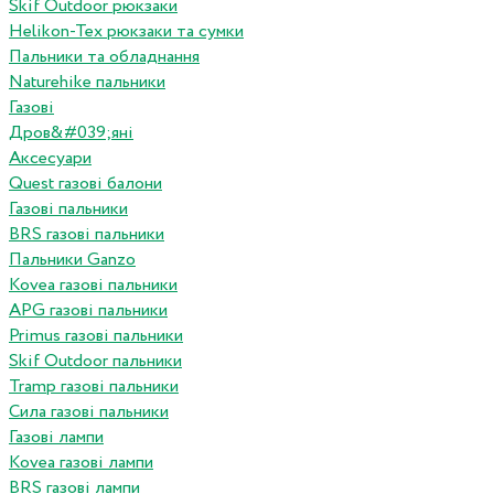
Skif Outdoor рюкзаки
Helikon-Tex рюкзаки та сумки
Пальники та обладнання
Naturehike пальники
Газові
Дров&#039;яні
Аксесуари
Quest газові балони
Газові пальники
BRS газові пальники
Пальники Ganzo
Kovea газові пальники
APG газові пальники
Primus газові пальники
Skif Outdoor пальники
Tramp газові пальники
Сила газові пальники
Газові лампи
Kovea газові лампи
BRS газові лампи