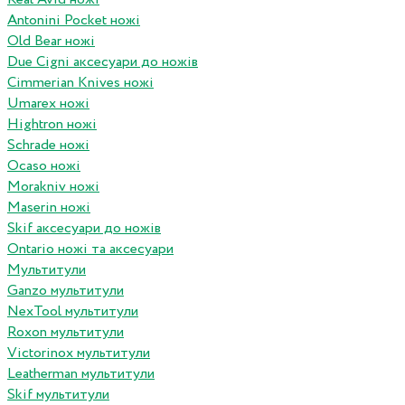
Antonini Pocket ножі
Old Bear ножі
Due Cigni аксесуари до ножів
Cimmerian Knives ножі
Umarex ножі
Hightron ножі
Schrade ножі
Ocaso ножі
Morakniv ножі
Maserin ножі
Skif аксесуари до ножів
Ontario ножі та аксесуари
Мультитули
Ganzo мультитули
NexTool мультитули
Roxon мультитули
Victorinox мультитули
Leatherman мультитули
Skif мультитули