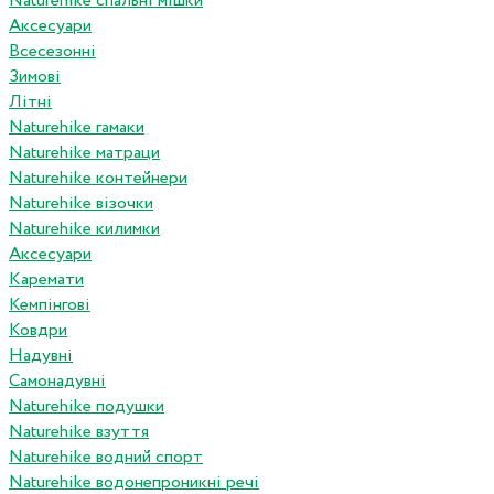
Naturehike спальні мішки
Аксесуари
Всесезонні
Зимові
Літні
Naturehike гамаки
Naturehike матраци
Naturehike контейнери
Naturehike візочки
Naturehike килимки
Аксесуари
Каремати
Кемпінгові
Ковдри
Надувні
Самонадувні
Naturehike подушки
Naturehike взуття
Naturehike водний спорт
Naturehike водонепроникні речі