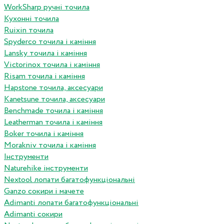
WorkSharp ручні точила
Кухонні точила
Ruixin точила
Spyderco точила і каміння
Lansky точила і каміння
Victorinox точила і каміння
Risam точила і каміння
Hapstone точила, аксесуари
Kanetsune точила, аксесуари
Benchmade точила і каміння
Leatherman точила і каміння
Boker точила і каміння
Morakniv точила і каміння
Інструменти
Naturehike інструменти
Nextool лопати багатофункціональні
Ganzo сокири і мачете
Adimanti лопати багатофункціональні
Adimanti сокири