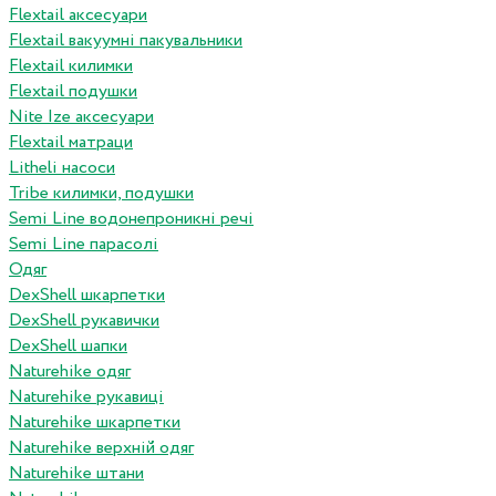
Flextail аксесуари
Flextail вакуумні пакувальники
Flextail килимки
Flextail подушки
Nite Ize аксесуари
Flextail матраци
Litheli насоси
Tribe килимки, подушки
Semi Line водонепроникні речі
Semi Line парасолі
Одяг
DexShell шкарпетки
DexShell рукавички
DexShell шапки
Naturehike одяг
Naturehike рукавиці
Naturehike шкарпетки
Naturehike верхній одяг
Naturehike штани