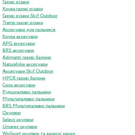
Газові різаки
Kovea газові різаки
Газові різаки Skif Outdoor
Tramp газові різаки
Аксесуари для пальників
Kovea аксесуари
APG аксесуари
BRS аксесуари
Adimanti газові балони
Naturehike аксесуари
Аксесуари Skif Outdoor
HPCR газові балони
Сила аксесуари
Рідкопаливні пальники
Мультипаливні пальники
BRS Мультипаливні пальники
Окуляри
Select окуляри
Umarex окуляри
WoSport окуляри та захисні маски