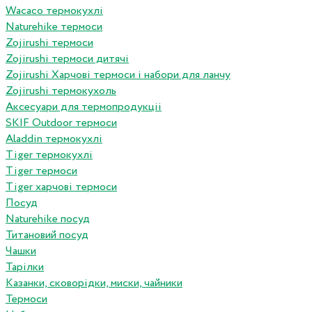
Wacaco термокухлі
Naturehike термоси
Zojirushi термоси
Zojirushi термоси дитячі
Zojirushi Харчові термоси і набори для ланчу
Zojirushi термокухоль
Аксесуари для термопродукціі
SKIF Outdoor термоси
Aladdin термокухлі
Tiger термокухлі
Tiger термоси
Tiger харчові термоси
Посуд
Naturehike посуд
Титановий посуд
Чашки
Тарілки
Казанки, сковорідки, миски, чайники
Термоси