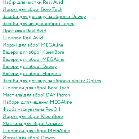
Набір для чистки Real Avid
Йоржі для зброї Bore Tech
Засоби для догляду за зброєю Dewey
Засоби для чищення зброї Терен
Протяжка Real Avid
Шомпол Real Avid
Йоржі для зброї MEGAline
Вішери для зброї KleenBore
Вішери для зброї MEGAline
Вішери для зброї Dewey
Вішери для зброї Hoppe`s
Засоби для догляду за зброєю Vector Optics
Шомполи для зброї Bore Tech
Мастила для зброї DAY Patron
Набори для чищення MEGAline
Фарба маскувальна RecOil
Йоржі для зброї KleenBore
Мастила для зброї Umarex
Шомполи для зброї MEGAline
Йоржі для зброї Dewey