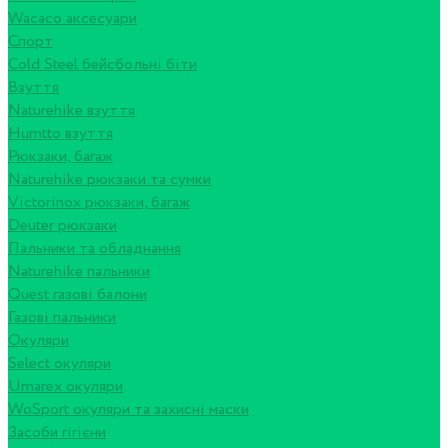
Wacaco аксесуари
Спорт
Cold Steel бейсбольні біти
Взуття
Naturehike взуття
Humtto взуття
Рюкзаки, багаж
Naturehike рюкзаки та сумки
Victorinox рюкзаки, багаж
Deuter рюкзаки
Пальники та обладнання
Naturehike пальники
Quest газові балони
Газові пальники
Окуляри
Select окуляри
Umarex окуляри
WoSport окуляри та захисні маски
Засоби гігієни