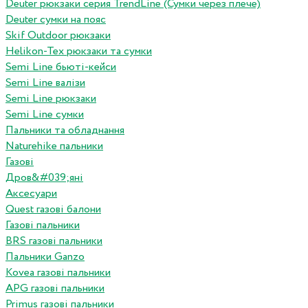
Deuter рюкзаки серия TrendLine (Сумки через плече)
Deuter сумки на пояс
Skif Outdoor рюкзаки
Helikon-Tex рюкзаки та сумки
Semi Line бьюті-кейси
Semi Line валізи
Semi Line рюкзаки
Semi Line сумки
Пальники та обладнання
Naturehike пальники
Газові
Дров&#039;яні
Аксесуари
Quest газові балони
Газові пальники
BRS газові пальники
Пальники Ganzo
Kovea газові пальники
APG газові пальники
Primus газові пальники