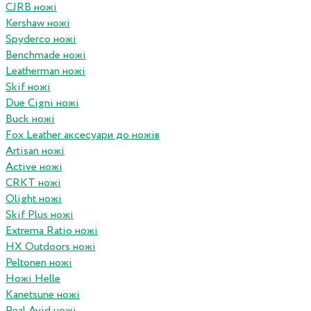
CJRB ножі
Kershaw ножі
Spyderco ножі
Benchmade ножі
Leatherman ножі
Skif ножі
Due Cigni ножі
Buck ножі
Fox Leather аксесуари до ножів
Artisan ножі
Active ножі
CRKT ножі
Olight ножі
Skif Plus ножі
Extrema Ratio ножі
HX Outdoors ножі
Peltonen ножі
Ножі Helle
Kanetsune ножі
Real Avid ножі