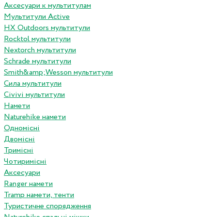
Аксесуари к мультитулам
Мультитули Active
HX Outdoors мультитули
Rocktol мультитули
Nextorch мультитули
Schrade мультитули
Smith&amp;Wesson мультитули
Сила мультитули
Civivi мультитули
Намети
Naturehike намети
Одномісні
Двомісні
Тримісні
Чотиримісні
Аксесуари
Ranger намети
Tramp намети, тенти
Туристичне спорядження