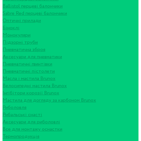
Ballistol перцеві балончики
Sabre Red перцеві балончики
Оптичні прилади
Біноклі
Монокуляри
Підзорні труби
Пневматична зброя
Аксесуари для пневматики
Пневматичні гвинтівки
Пневматичні пістолети
Масла і мастила Brunox
Велосипедні мастила Brunox
Інгібітори корозії Brunox
Мастила для догляду за карбоном Brunox
Риболовля
Рибальські снасті
Аксесуари для риболовлі
Все для монтажу оснастки
Термопродукція