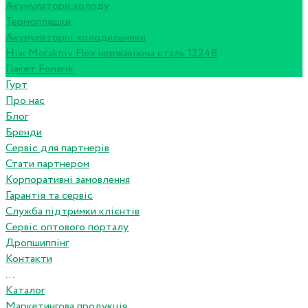
Акумулятори холоду
Термопляшки
Акумуляторні холодильники
Ніж Morakniv Flex нержавіюча сталь 12248
Пакет Fonarik
Гурт
Про нас
Блог
Бренди
Сервіс для партнерів
Стати партнером
Корпоративні замовлення
Гарантія та сервіс
Служба підтримки клієнтів
Сервіс оптового порталу
Дропшиппінг
Контакти
...
Каталог
Маркетингова продукція