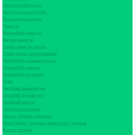
Ganzo мультитули
NexTool мультитули
Roxon мультитули
Намети
Naturehike намети
Ranger намети
Tramp намети, тенти
Туристичне спорядження
Naturehike спальні мішки
Naturehike гамаки
Naturehike матраци
Одяг
DexShell шкарпетки
DexShell рукавички
DexShell шапки
Точильні системи
Ganzo точила і каміння
Work Sharp точильні верстати і точила
Ruixin точила