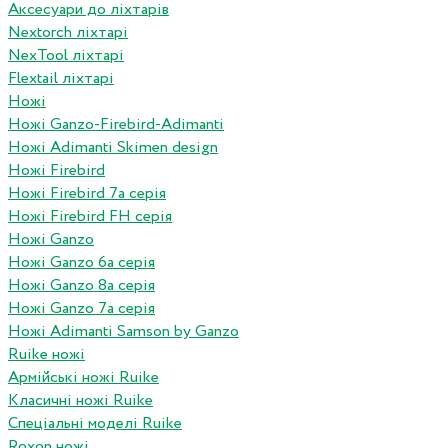
Аксесуари до ліхтарів
Nextorch ліхтарі
NexTool ліхтарі
Flextail ліхтарі
Ножі
Ножі Ganzo-Firebird-Adimanti
Ножі Adimanti Skimen design
Ножі Firebird
Ножі Firebird 7а серія
Ножі Firebird FH серія
Ножі Ganzo
Ножі Ganzo 6а серія
Ножі Ganzo 8а серія
Ножі Ganzo 7а серія
Ножі Adimanti Samson by Ganzo
Ruike ножі
Армійські ножі Ruike
Класичні ножі Ruike
Спеціальні моделі Ruike
Roxon ножi