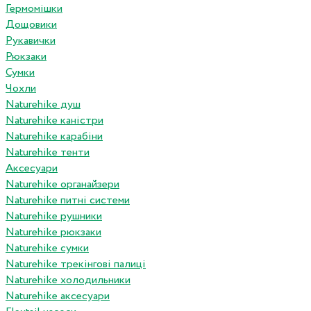
Гермомішки
Дощовики
Рукавички
Рюкзаки
Сумки
Чохли
Naturehike душ
Naturehike каністри
Naturehike карабіни
Naturehike тенти
Аксесуари
Naturehike органайзери
Naturehike питні системи
Naturehike рушники
Naturehike рюкзаки
Naturehike сумки
Naturehike трекінгові палиці
Naturehike холодильники
Naturehike аксесуари