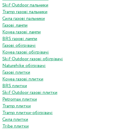
Skif Outdoor пальники
Tramp газові пальники
Сила газові пальники
Газові лампи
Kovea газові лампи
BRS газові лампи
Газові обігрівачі
Kovea газові обігрівачі
Skif Outdoor газові обігрівачі
Naturehike обігрівачі
Газові плитки
Kovea газові плитки
BRS плитки
Skif Outdoor газові плитки
Petromax плитки
Tramp плитки
Tramp плитки-обігрівачі
Сила плитки
Tribe плитки