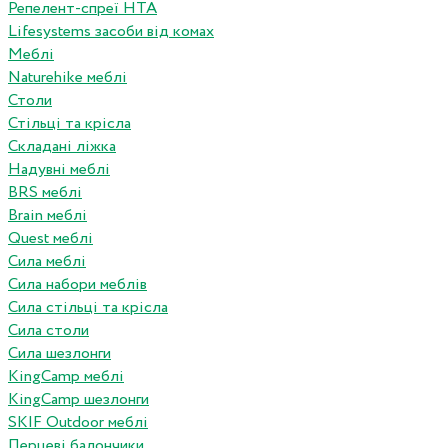
Репелент-спреї HTA
Lifesystems засоби від комах
Меблі
Naturehike меблі
Столи
Стільці та крісла
Складані ліжка
Надувні меблі
BRS меблі
Brain меблі
Quest меблі
Сила меблі
Сила набори меблів
Сила стільці та крісла
Сила столи
Сила шезлонги
KingCamp меблі
KingCamp шезлонги
SKIF Outdoor меблі
Перцеві балончики