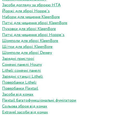
Засоби догляду за зброєю HTA
Йоржі для зброї Hoppe`s
Набори для чищення KleenBore
Патчі для чищення зброї KleenBore
Пуховки для зброї KleenBore
Патчі для чищення зброї Hoppe`s
Шомполи для зброї KleenBore
Щітки для зброї KleenBore
Шомполи для зброї Dewey
Зарядні пристрої
Сонячні панелі Houny
Litheli сонячні панелі
Зарядні станції Litheli
Повербанки Litheli
Повербанки Flextail
Засоби від комах
Flextail багатофункціональні фумігатори
Сольова зброя від комах
Extravel засоби від комах