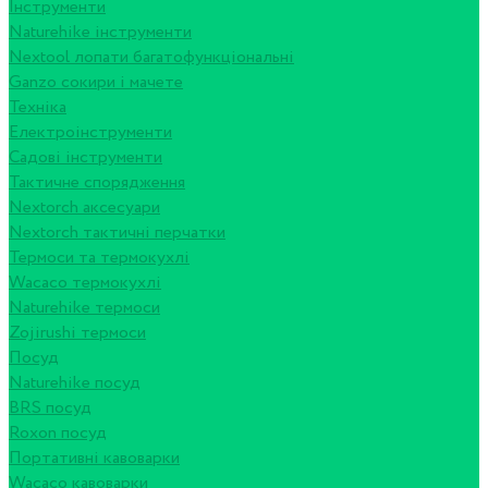
Інструменти
Naturehike інструменти
Nextool лопати багатофункціональні
Ganzo сокири і мачете
Техніка
Електроінструменти
Садові інструменти
Тактичне спорядження
Nextorch аксесуари
Nextorch тактичні перчатки
Термоси та термокухлі
Wacaco термокухлі
Naturehike термоси
Zojirushi термоси
Посуд
Naturehike посуд
BRS посуд
Roxon посуд
Портативні кавоварки
Wacaco кавоварки