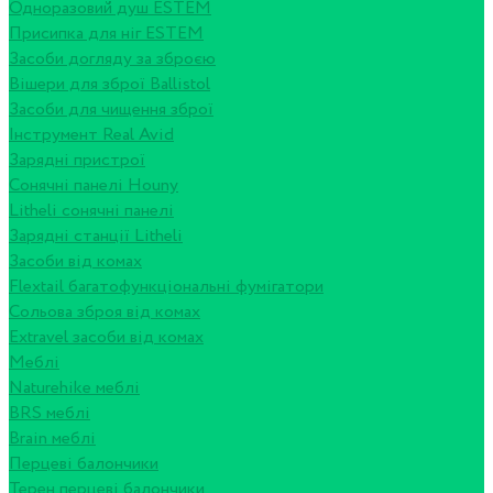
Одноразовий душ ESTEM
Присипка для ніг ESTEM
Засоби догляду за зброєю
Вішери для зброї Ballistol
Засоби для чищення зброї
Інструмент Real Avid
Зарядні пристрої
Сонячні панелі Houny
Litheli сонячні панелі
Зарядні станції Litheli
Засоби від комах
Flextail багатофункціональні фумігатори
Сольова зброя від комах
Extravel засоби від комах
Меблі
Naturehike меблі
BRS меблі
Brain меблі
Перцеві балончики
Терен перцеві балончики