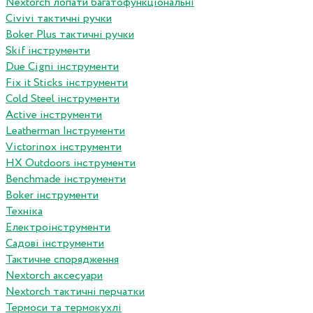
Nextorch лопати багатофункціональні
Сivivi тактичні ручки
Boker Plus тактичні ручки
Skif інструменти
Due Cigni інструменти
Fix it Sticks інструменти
Сold Steel інструменти
Active інструменти
Leatherman Інструменти
Victorinox інструменти
HX Outdoors інструменти
Benchmade інструменти
Boker інструменти
Техніка
Електроінструменти
Садові інструменти
Тактичне спорядження
Nextorch аксесуари
Nextorch тактичні перчатки
Термоси та термокухлі