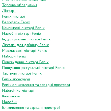
Торгове обладнання
Ліхтарі
Fenix ліхтарі
Велофари Fenix
Кемпінгові ліхтарі Fenix
Налобні ліхтарі Fenix
Індустріальні ліхтарі Fenix
Ліхтарі для дайвінгу Fenix
Мисливські ліхтарі Fenix
Набори Fenix
Повсякденні ліхтарі Fenix
Пошуково-рятувальні ліхтарі Fenix
Тактичні ліхтарі Fenix
Fenix аксесуари
Fenix ел живлення та зарядні пристрої
Naturehike ліхтарі
Кемпінгові
Налобні
Ел живлення та зарядні пристрої