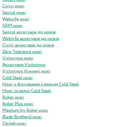
Civivi ножі
Sencut ножі
Weknife ножі
SRM ножі
Sencut аксесуари до ножів
Weknife аксесуари до ножів
Civivi аксесуари до ножів
Zero Tolerance ножі
Victorinox ножі
Аксесуари Victorinox
Victorinox Кухонні ножі
Cold Steel ножі
Ножі з фіксованим клинком Cold Steel
Ножі складні Cold Steel
Boker ножі
Boker Plus ножі
Magnum by Boker ножі
Blade Brothersl ножі
Opinel ножі