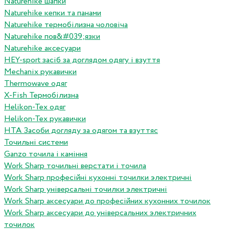
Naturehike шапки
Naturehike кепки та панами
Naturehike термобілизна чоловіча
Naturehike пов&#039;язки
Naturehike аксесуари
HEY-sport засіб за доглядом одягу і взуття
Mechanix рукавички
Thermowave одяг
X-Fish Термобілизна
Helikon-Tex одяг
Helikon-Tex рукавички
HTA Засоби догляду за одягом та взуттяс
Точильні системи
Ganzo точила і каміння
Work Sharp точильні верстати і точила
Work Sharp професiйнi кухоннi точилки электричнi
Work Sharp унiверсальнi точилки электричнi
Work Sharp аксесуари до професiйних кухонних точилок
Work Sharp аксесуари до унiверсальних электричних
точилок