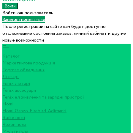
Войти как пользователь
Зарегистрироваться
После регистрации на сайте вам будет доступно
отслеживание состояния заказов, личный кабинет и другие
новые возможности
Каталог
Маркетингова продукція
Торгове обладнання
Ліхтарі
Fenix ліхтарі
Fenix аксесуари
Fenix ел живлення та зарядні пристрої
Ножі
Ножі Ganzo-Firebird-Adimanti
Ruike ножі
Roxon ножi
Мультитули