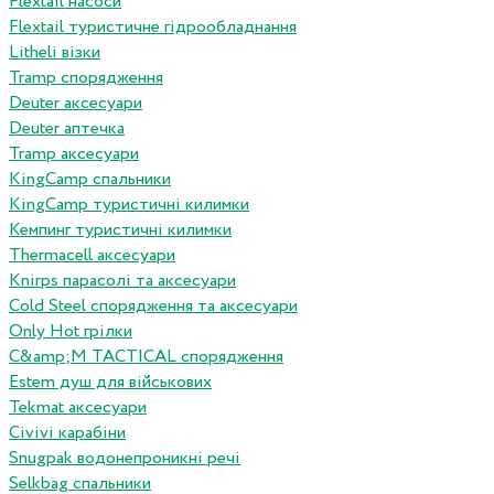
Flextail насоси
Flextail туристичне гідрообладнання
Litheli візки
Tramp спорядження
Deuter аксесуари
Deuter аптечка
Tramp аксесуари
KingCamp спальники
KingCamp туристичні килимки
Кемпинг туристичні килимки
Thermacell аксесуари
Knirps парасолі та аксесуари
Cold Steel спорядження та аксесуари
Only Hot грілки
C&amp;M TACTICAL спорядження
Estem душ для військових
Tekmat аксесуари
Сivivi карабіни
Snugpak водонепроникні речі
Selkbag спальники