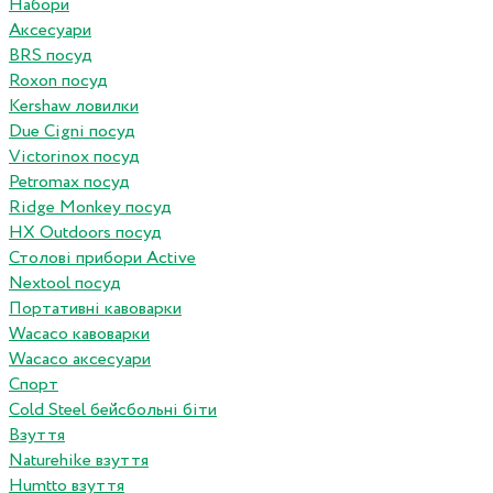
Набори
Аксесуари
BRS посуд
Roxon посуд
Kershaw ловилки
Due Cigni посуд
Victorinox посуд
Petromax посуд
Ridge Monkey посуд
HX Outdoors посуд
Столові прибори Active
Nextool посуд
Портативні кавоварки
Wacaco кавоварки
Wacaco аксесуари
Спорт
Cold Steel бейсбольні біти
Взуття
Naturehike взуття
Humtto взуття