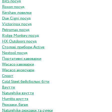
BRS посуд
Roxon посуд
Kershaw ловилки
Due Cigni посуд
Victorinox посуд
Petromax посуд
Ridge Monkey посуд
HX Outdoors посуд
Столові прибори Active
Nextool посуд
Портативні кавоварки
Wacaco кавоварки
Wacaco аксесуари
Спорт
Cold Steel бейсбольні біти
Взуття
Naturehike взуття
Humtto взуття
Рюкзаки, багаж
Naturehike рюкзаки та сумки