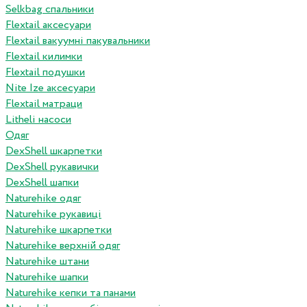
Selkbag спальники
Flextail аксесуари
Flextail вакуумні пакувальники
Flextail килимки
Flextail подушки
Nite Ize аксесуари
Flextail матраци
Litheli насоси
Одяг
DexShell шкарпетки
DexShell рукавички
DexShell шапки
Naturehike одяг
Naturehike рукавиці
Naturehike шкарпетки
Naturehike верхній одяг
Naturehike штани
Naturehike шапки
Naturehike кепки та панами