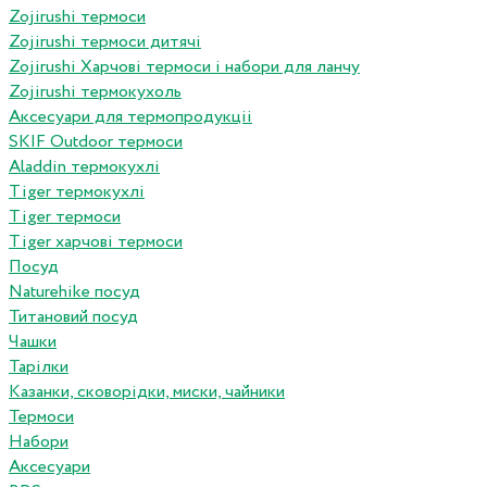
Zojirushi термоси
Zojirushi термоси дитячі
Zojirushi Харчові термоси і набори для ланчу
Zojirushi термокухоль
Аксесуари для термопродукціі
SKIF Outdoor термоси
Aladdin термокухлі
Tiger термокухлі
Tiger термоси
Tiger харчові термоси
Посуд
Naturehike посуд
Титановий посуд
Чашки
Тарілки
Казанки, сковорідки, миски, чайники
Термоси
Набори
Аксесуари