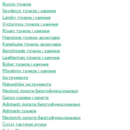
Ruixin точила
Spyderco точила і каміння
Lansky точила і каміння
Victorinox точила і каміння
Risam точила і каміння
Hapstone точила, аксесуари
Kanetsune точила, аксесуари
Benchmade точила і каміння
Leatherman точила і каміння
Boker точила і каміння
Morakniv точила і каміння
Інструменти
Naturehike інструменти
Nextool лопати багатофункціональні
Ganzo сокири і мачете
Adimanti лопати багатофункціональні
Adimanti сокири
Nextorch лопати багатофункціональні
Сivivi тактичні ручки