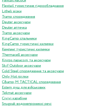
Flextail насоси
Flextail туристичне гідрообладнання
Litheli візки
Tramp спорядження
Deuter аксесуари
Deuter аптечка
Tramp аксесуари
KingCamp спальники
KingCamp туристичні килимки
Кемпинг туристичні килимки
Thermacell аксесуари
Knirps парасолі та аксесуари
Skif Outdoor аксесуари
Cold Steel спорядження та аксесуари
Only Hot грілки
C&amp;M TACTICAL спорядження
Estem душ для військових
Tekmat аксесуари
Сivivi карабіни
Snugpak водонепроникні речі