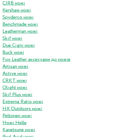
CJRB ножі
Kershaw ножі
Spyderco ножі
Benchmade ножі
Leatherman ножі
Skif ножі
Due Cigni ножі
Buck ножі
Fox Leather аксесуари до ножів
Artisan ножі
Active ножі
CRKT ножі
Olight ножі
Skif Plus ножі
Extrema Ratio ножі
HX Outdoors ножі
Peltonen ножі
Ножі Helle
Kanetsune ножі
Real Avid ножі