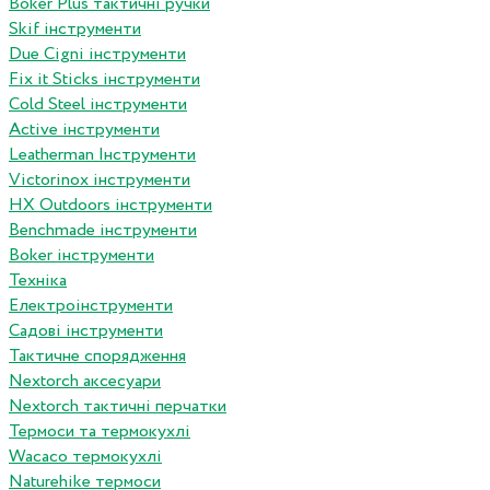
Boker Plus тактичні ручки
Skif інструменти
Due Cigni інструменти
Fix it Sticks інструменти
Сold Steel інструменти
Active інструменти
Leatherman Інструменти
Victorinox інструменти
HX Outdoors інструменти
Benchmade інструменти
Boker інструменти
Техніка
Електроінструменти
Садові інструменти
Тактичне спорядження
Nextorch аксесуари
Nextorch тактичні перчатки
Термоси та термокухлі
Wacaco термокухлі
Naturehike термоси