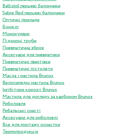
Ballistol перцеві балончики
Sabre Red перцеві балончики
Оптичні прилади
Біноклі
Монокуляри
Підзорні труби
Пневматична зброя
Аксесуари для пневматики
Пневматичні гвинтівки
Пневматичні пістолети
Масла і мастила Brunox
Велосипедні мастила Brunox
Інгібітори корозії Brunox
Мастила для догляду за карбоном Brunox
Риболовля
Рибальські снасті
Аксесуари для риболовлі
Все для монтажу оснастки
Термопродукція