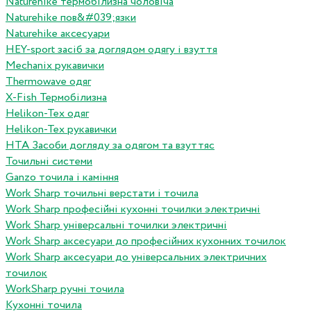
Naturehike термобілизна чоловіча
Naturehike пов&#039;язки
Naturehike аксесуари
HEY-sport засіб за доглядом одягу і взуття
Mechanix рукавички
Thermowave одяг
X-Fish Термобілизна
Helikon-Tex одяг
Helikon-Tex рукавички
HTA Засоби догляду за одягом та взуттяс
Точильні системи
Ganzo точила і каміння
Work Sharp точильні верстати і точила
Work Sharp професiйнi кухоннi точилки электричнi
Work Sharp унiверсальнi точилки электричнi
Work Sharp аксесуари до професiйних кухонних точилок
Work Sharp аксесуари до унiверсальних электричних
точилок
WorkSharp ручні точила
Кухонні точила