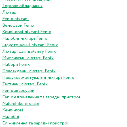
Торгове обладнання
Ліхтарі
Fenix ліхтарі
Велофари Fenix
Кемпінгові ліхтарі Fenix
Налобні ліхтарі Fenix
Індустріальні ліхтарі Fenix
Ліхтарі для дайвінгу Fenix
Мисливські ліхтарі Fenix
Набори Fenix
Повсякденні ліхтарі Fenix
Пошуково-рятувальні ліхтарі Fenix
Тактичні ліхтарі Fenix
Fenix аксесуари
Fenix ел живлення та зарядні пристрої
Naturehike ліхтарі
Кемпінгові
Налобні
Ел живлення та зарядні пристрої