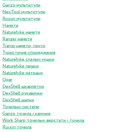
Ganzo мультитули
NexTool мультитули
Roxon мультитули
Намети
Naturehike намети
Ranger намети
Tramp намети, тенти
Туристичне спорядження
Naturehike спальні мішки
Naturehike гамаки
Naturehike матраци
Одяг
DexShell шкарпетки
DexShell рукавички
DexShell шапки
Точильні системи
Ganzo точила і каміння
Work Sharp точильні верстати і точила
Ruixin точила