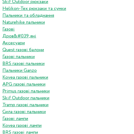
Skif Outdoor рюкзаки
Helikon-Tex рюкзаки та сумки
Пальники та обладнання
Naturehike пальники
Газові
Дров&#039;яні
Аксесуари
Quest газові балони
Газові пальники
BRS газові пальники
Пальники Ganzo
Kovea газові пальники
APG газові пальники
Primus газові пальники
Skif Outdoor пальники
Tramp газові пальники
Сила газові пальники
Газові лампи
Kovea газові лампи
BRS газові лампи