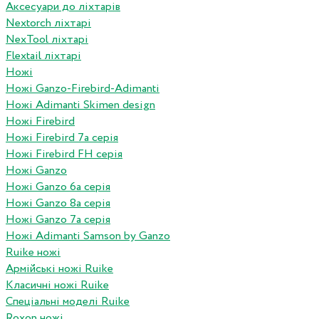
Аксесуари до ліхтарів
Nextorch ліхтарі
NexTool ліхтарі
Flextail ліхтарі
Ножі
Ножі Ganzo-Firebird-Adimanti
Ножі Adimanti Skimen design
Ножі Firebird
Ножі Firebird 7а серія
Ножі Firebird FH серія
Ножі Ganzo
Ножі Ganzo 6а серія
Ножі Ganzo 8а серія
Ножі Ganzo 7а серія
Ножі Adimanti Samson by Ganzo
Ruike ножі
Армійські ножі Ruike
Класичні ножі Ruike
Спеціальні моделі Ruike
Roxon ножi