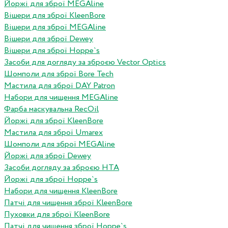
Йоржі для зброї MEGAline
Вішери для зброї KleenBore
Вішери для зброї MEGAline
Вішери для зброї Dewey
Вішери для зброї Hoppe`s
Засоби для догляду за зброєю Vector Optics
Шомполи для зброї Bore Tech
Мастила для зброї DAY Patron
Набори для чищення MEGAline
Фарба маскувальна RecOil
Йоржі для зброї KleenBore
Мастила для зброї Umarex
Шомполи для зброї MEGAline
Йоржі для зброї Dewey
Засоби догляду за зброєю HTA
Йоржі для зброї Hoppe`s
Набори для чищення KleenBore
Патчі для чищення зброї KleenBore
Пуховки для зброї KleenBore
Патчі для чищення зброї Hoppe`s