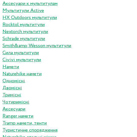
Аксесуари к мультитулам
Мультитули Active
HX Outdoors мультитули
Rocktol мультитули
Nextorch мультитули
Schrade мультитули
Smith&amp;Wesson мультитули
Сила мультитули
Civivi мультитули
Намети
Naturehike намети
Одномісні
Двомісні
Тримісні
Чотиримісні
Аксесуари
Ranger намети
Tramp намети, тенти
Туристичне спорядження