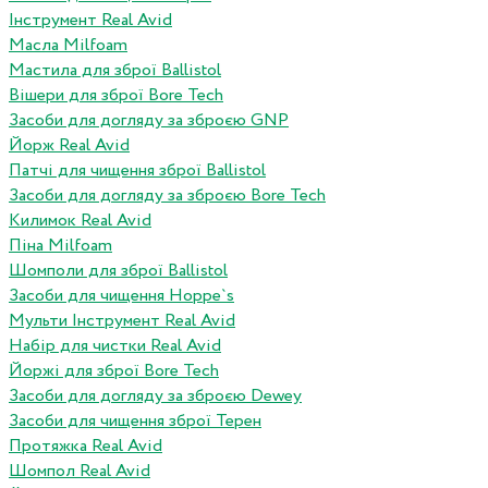
Інструмент Real Avid
Масла Milfoam
Мастила для зброї Ballistol
Вішери для зброї Bore Tech
Засоби для догляду за зброєю GNP
Йорж Real Avid
Патчі для чищення зброї Ballistol
Засоби для догляду за зброєю Bore Tech
Килимок Real Avid
Піна Milfoam
Шомполи для зброї Ballistol
Засоби для чищення Hoppe`s
Мульти Інструмент Real Avid
Набір для чистки Real Avid
Йоржі для зброї Bore Tech
Засоби для догляду за зброєю Dewey
Засоби для чищення зброї Терен
Протяжка Real Avid
Шомпол Real Avid