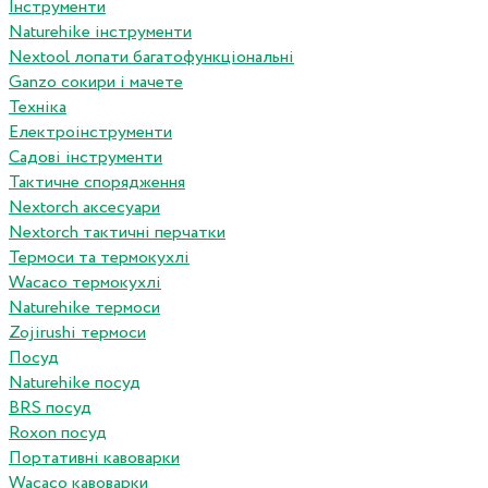
Інструменти
Naturehike інструменти
Nextool лопати багатофункціональні
Ganzo сокири і мачете
Техніка
Електроінструменти
Садові інструменти
Тактичне спорядження
Nextorch аксесуари
Nextorch тактичні перчатки
Термоси та термокухлі
Wacaco термокухлі
Naturehike термоси
Zojirushi термоси
Посуд
Naturehike посуд
BRS посуд
Roxon посуд
Портативні кавоварки
Wacaco кавоварки