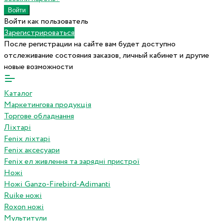
Войти как пользователь
Зарегистрироваться
После регистрации на сайте вам будет доступно
отслеживание состояния заказов, личный кабинет и другие
новые возможности
Каталог
Маркетингова продукція
Торгове обладнання
Ліхтарі
Fenix ліхтарі
Fenix аксесуари
Fenix ел живлення та зарядні пристрої
Ножі
Ножі Ganzo-Firebird-Adimanti
Ruike ножі
Roxon ножi
Мультитули