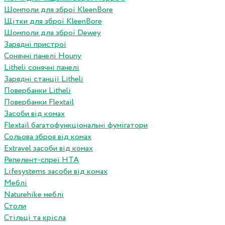
Шомполи для зброї KleenBore
Щітки для зброї KleenBore
Шомполи для зброї Dewey
Зарядні пристрої
Сонячні панелі Houny
Litheli сонячні панелі
Зарядні станції Litheli
Повербанки Litheli
Повербанки Flextail
Засоби від комах
Flextail багатофункціональні фумігатори
Сольова зброя від комах
Extravel засоби від комах
Репелент-спреї HTA
Lifesystems засоби від комах
Меблі
Naturehike меблі
Столи
Стільці та крісла