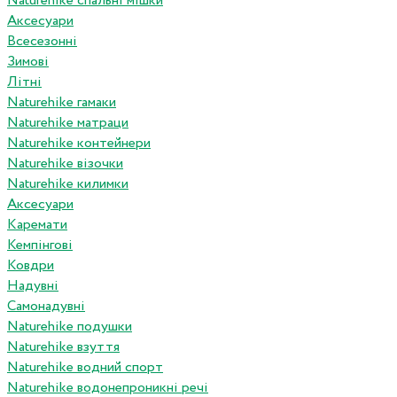
Naturehike спальні мішки
Аксесуари
Всесезонні
Зимові
Літні
Naturehike гамаки
Naturehike матраци
Naturehike контейнери
Naturehike візочки
Naturehike килимки
Аксесуари
Каремати
Кемпінгові
Ковдри
Надувні
Самонадувні
Naturehike подушки
Naturehike взуття
Naturehike водний спорт
Naturehike водонепроникні речі