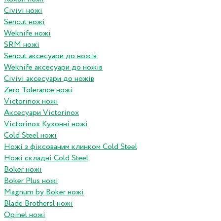
Civivi ножі
Sencut ножі
Weknife ножі
SRM ножі
Sencut аксесуари до ножів
Weknife аксесуари до ножів
Civivi аксесуари до ножів
Zero Tolerance ножі
Victorinox ножі
Аксесуари Victorinox
Victorinox Кухонні ножі
Cold Steel ножі
Ножі з фіксованим клинком Cold Steel
Ножі складні Cold Steel
Boker ножі
Boker Plus ножі
Magnum by Boker ножі
Blade Brothersl ножі
Opinel ножі