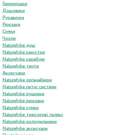
Гермомішки
Дощовики
Рукавички
Рюкзаки
Сумки
Чохли
Naturehike душ
Naturehike каністри
Naturehike карабіни
Naturehike тенти
Аксесуари
Naturehike органайзери
Naturehike питні системи
Naturehike рушники
Naturehike рюкзаки
Naturehike сумки
Naturehike трекінгові палиці
Naturehike холодильники
Naturehike аксесуари