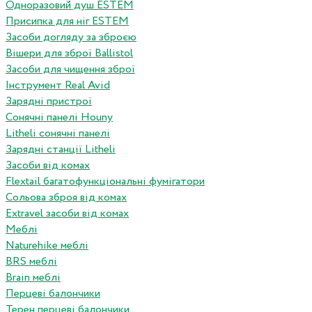
Одноразовий душ ESTEM
Присипка для ніг ESTEM
Засоби догляду за зброєю
Вішери для зброї Ballistol
Засоби для чищення зброї
Інструмент Real Avid
Зарядні пристрої
Сонячні панелі Houny
Litheli сонячні панелі
Зарядні станції Litheli
Засоби від комах
Flextail багатофункціональні фумігатори
Сольова зброя від комах
Extravel засоби від комах
Меблі
Naturehike меблі
BRS меблі
Brain меблі
Перцеві балончики
Терен перцеві балончики