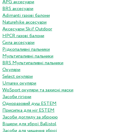
APG аксесуари
BRS аксесуари
Adimanti газові балони
Naturehike аксесуари
Аксесуари Skif Outdoor
HPCR газові балони
Сила аксесуари
Рідкопаливні пальники
Мультипаливні пальники
BRS Мультипаливні пальники
Окуляри
Select окуляри
Umarex окуляри
WoSport окуляри та захисні маски
Засоби гігієни
Одноразовий душ ESTEM
Присипка для ніг ESTEM
Засоби догляду за зброєю
Вішери для зброї Ballistol
Засоби для чищення зброї