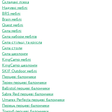
Складані ліжка
Надувні меблі
BRS меблі
Brain меблі
Quest меблі
Сила меблі
Сила набори меблів
Сила стільці та крісла
Сила столи
Сила шезлонги
KingCamp меблі
KingCamp шезлонги
SKIF Outdoor меблі
Перцеві балончики
Терен перцеві балончики
Ballistol перцеві балончики
Sabre Red перцеві балончики
Umarex Perfecta перцеві балончики
Перець перцеві балончики
Тризуб перцеві балончики