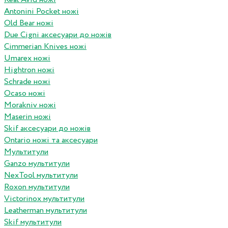
Antonini Pocket ножі
Old Bear ножі
Due Cigni аксесуари до ножів
Cimmerian Knives ножі
Umarex ножі
Hightron ножі
Schrade ножі
Ocaso ножі
Morakniv ножі
Maserin ножі
Skif аксесуари до ножів
Ontario ножі та аксесуари
Мультитули
Ganzo мультитули
NexTool мультитули
Roxon мультитули
Victorinox мультитули
Leatherman мультитули
Skif мультитули