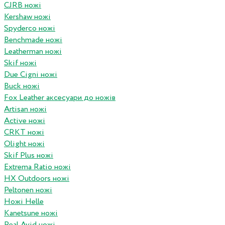
CJRB ножі
Kershaw ножі
Spyderco ножі
Benchmade ножі
Leatherman ножі
Skif ножі
Due Cigni ножі
Buck ножі
Fox Leather аксесуари до ножів
Artisan ножі
Active ножі
CRKT ножі
Olight ножі
Skif Plus ножі
Extrema Ratio ножі
HX Outdoors ножі
Peltonen ножі
Ножі Helle
Kanetsune ножі
Real Avid ножі