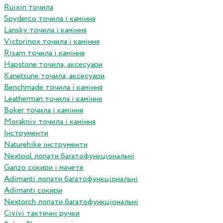
Ruixin точила
Spyderco точила і каміння
Lansky точила і каміння
Victorinox точила і каміння
Risam точила і каміння
Hapstone точила, аксесуари
Kanetsune точила, аксесуари
Benchmade точила і каміння
Leatherman точила і каміння
Boker точила і каміння
Morakniv точила і каміння
Інструменти
Naturehike інструменти
Nextool лопати багатофункціональні
Ganzo сокири і мачете
Adimanti лопати багатофункціональні
Adimanti сокири
Nextorch лопати багатофункціональні
Сivivi тактичні ручки