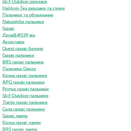
Skif Outdoor рюкзаки
Helikon-Tex рюкзаки та сумки
Пальники та обладнання
Naturehike пальники
Газові
Дров&#039;яні
Аксесуари
Quest газові балони
Газові пальники
BRS газові пальники
Пальники Ganzo
Kovea газові пальники
APG газові пальники
Primus газові пальники
Skif Outdoor пальники
Tramp газові пальники
Сила газові пальники
Газові лампи
Kovea газові лампи
BRS газові лампи