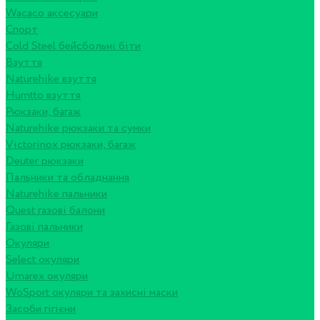
Wacaco аксесуари
Спорт
Cold Steel бейсбольні біти
Взуття
Naturehike взуття
Humtto взуття
Рюкзаки, багаж
Naturehike рюкзаки та сумки
Victorinox рюкзаки, багаж
Deuter рюкзаки
Пальники та обладнання
Naturehike пальники
Quest газові балони
Газові пальники
Окуляри
Select окуляри
Umarex окуляри
WoSport окуляри та захисні маски
Засоби гігієни