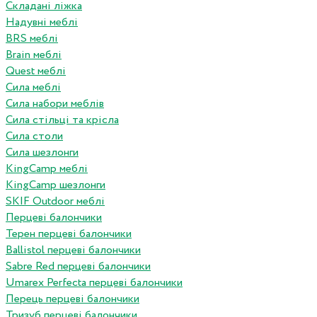
Складані ліжка
Надувні меблі
BRS меблі
Brain меблі
Quest меблі
Сила меблі
Сила набори меблів
Сила стільці та крісла
Сила столи
Сила шезлонги
KingCamp меблі
KingCamp шезлонги
SKIF Outdoor меблі
Перцеві балончики
Терен перцеві балончики
Ballistol перцеві балончики
Sabre Red перцеві балончики
Umarex Perfecta перцеві балончики
Перець перцеві балончики
Тризуб перцеві балончики