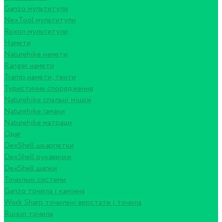
Ganzo мультитули
NexTool мультитули
Roxon мультитули
Намети
Naturehike намети
Ranger намети
Tramp намети, тенти
Туристичне спорядження
Naturehike спальні мішки
Naturehike гамаки
Naturehike матраци
Одяг
DexShell шкарпетки
DexShell рукавички
DexShell шапки
Точильні системи
Ganzo точила і каміння
Work Sharp точильні верстати і точила
Ruixin точила