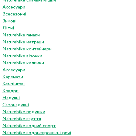
Naturehike спальні мішки
Аксесуари
Всесезонні
Зимові
Літні
Naturehike гамаки
Naturehike матраци
Naturehike контейнери
Naturehike візочки
Naturehike килимки
Аксесуари
Каремати
Кемпінгові
Ковдри
Надувні
Самонадувні
Naturehike подушки
Naturehike взуття
Naturehike водний спорт
Naturehike водонепроникні речі