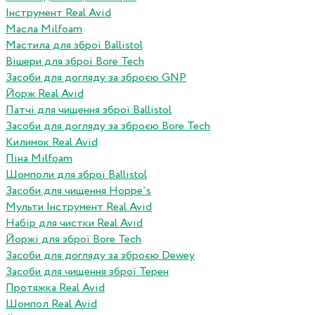
Інструмент Real Avid
Масла Milfoam
Мастила для зброї Ballistol
Вішери для зброї Bore Tech
Засоби для догляду за зброєю GNP
Йорж Real Avid
Патчі для чищення зброї Ballistol
Засоби для догляду за зброєю Bore Tech
Килимок Real Avid
Піна Milfoam
Шомполи для зброї Ballistol
Засоби для чищення Hoppe`s
Мульти Інструмент Real Avid
Набір для чистки Real Avid
Йоржі для зброї Bore Tech
Засоби для догляду за зброєю Dewey
Засоби для чищення зброї Терен
Протяжка Real Avid
Шомпол Real Avid