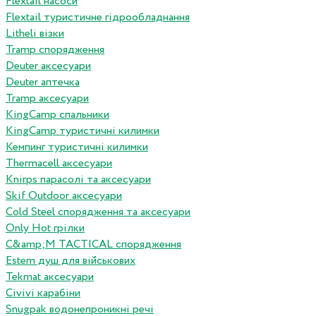
Flextail насоси
Flextail туристичне гідрообладнання
Litheli візки
Tramp спорядження
Deuter аксесуари
Deuter аптечка
Tramp аксесуари
KingCamp спальники
KingCamp туристичні килимки
Кемпинг туристичні килимки
Thermacell аксесуари
Knirps парасолі та аксесуари
Skif Outdoor аксесуари
Cold Steel спорядження та аксесуари
Only Hot грілки
C&amp;M TACTICAL спорядження
Estem душ для військових
Tekmat аксесуари
Сivivi карабіни
Snugpak водонепроникні речі