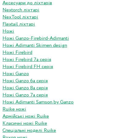
Аксесуари до ліхтарів
Nextorch ліхтарі
NexTool ліхтарі
Flextail ліхтарі
Ножі
Ножі Ganzo-Firebird-Adimanti
Ножі Adimanti Skimen design
Ножі Firebird
Ножі Firebird 7а серія
Ножі Firebird FH серія
Ножі Ganzo
Ножі Ganzo 6а серія
Ножі Ganzo 8а серія
Ножі Ganzo 7а серія
Ножі Adimanti Samson by Ganzo
Ruike ножі
Армійські ножі Ruike
Класичні ножі Ruike
Спеціальні моделі Ruike
Roxon ножi