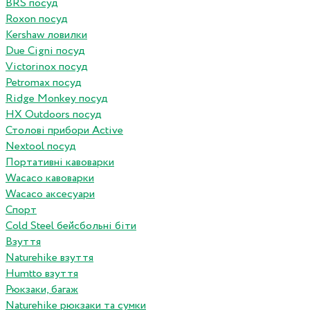
BRS посуд
Roxon посуд
Kershaw ловилки
Due Cigni посуд
Victorinox посуд
Petromax посуд
Ridge Monkey посуд
HX Outdoors посуд
Столові прибори Active
Nextool посуд
Портативні кавоварки
Wacaco кавоварки
Wacaco аксесуари
Спорт
Cold Steel бейсбольні біти
Взуття
Naturehike взуття
Humtto взуття
Рюкзаки, багаж
Naturehike рюкзаки та сумки