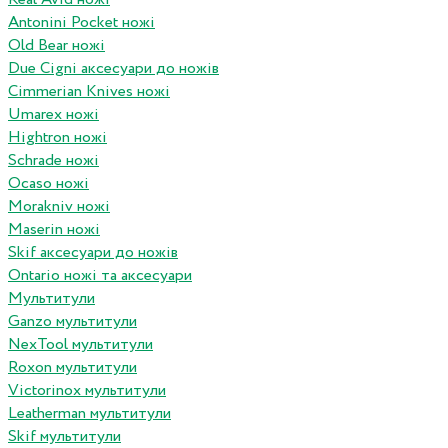
Antonini Pocket ножі
Old Bear ножі
Due Cigni аксесуари до ножів
Cimmerian Knives ножі
Umarex ножі
Hightron ножі
Schrade ножі
Ocaso ножі
Morakniv ножі
Maserin ножі
Skif аксесуари до ножів
Ontario ножі та аксесуари
Мультитули
Ganzo мультитули
NexTool мультитули
Roxon мультитули
Victorinox мультитули
Leatherman мультитули
Skif мультитули