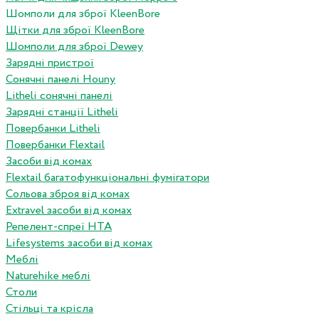
Шомполи для зброї KleenBore
Щітки для зброї KleenBore
Шомполи для зброї Dewey
Зарядні пристрої
Сонячні панелі Houny
Litheli сонячні панелі
Зарядні станції Litheli
Повербанки Litheli
Повербанки Flextail
Засоби від комах
Flextail багатофункціональні фумігатори
Сольова зброя від комах
Extravel засоби від комах
Репелент-спреї HTA
Lifesystems засоби від комах
Меблі
Naturehike меблі
Столи
Стільці та крісла