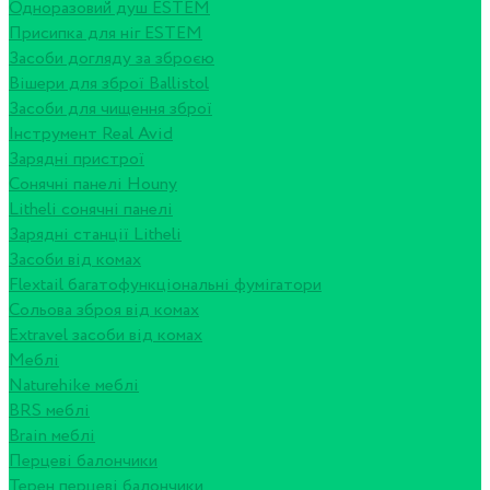
Одноразовий душ ESTEM
Присипка для ніг ESTEM
Засоби догляду за зброєю
Вішери для зброї Ballistol
Засоби для чищення зброї
Інструмент Real Avid
Зарядні пристрої
Сонячні панелі Houny
Litheli сонячні панелі
Зарядні станції Litheli
Засоби від комах
Flextail багатофункціональні фумігатори
Сольова зброя від комах
Extravel засоби від комах
Меблі
Naturehike меблі
BRS меблі
Brain меблі
Перцеві балончики
Терен перцеві балончики