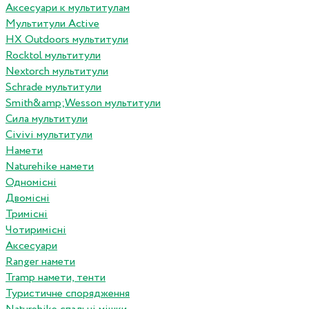
Аксесуари к мультитулам
Мультитули Active
HX Outdoors мультитули
Rocktol мультитули
Nextorch мультитули
Schrade мультитули
Smith&amp;Wesson мультитули
Сила мультитули
Civivi мультитули
Намети
Naturehike намети
Одномісні
Двомісні
Тримісні
Чотиримісні
Аксесуари
Ranger намети
Tramp намети, тенти
Туристичне спорядження