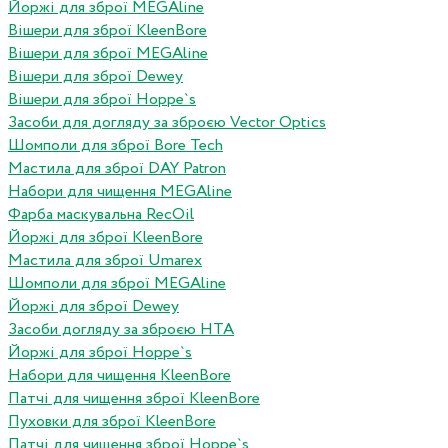
Йоржі для зброї MEGAline
Вішери для зброї KleenBore
Вішери для зброї MEGAline
Вішери для зброї Dewey
Вішери для зброї Hoppe`s
Засоби для догляду за зброєю Vector Optics
Шомполи для зброї Bore Tech
Мастила для зброї DAY Patron
Набори для чищення MEGAline
Фарба маскувальна RecOil
Йоржі для зброї KleenBore
Мастила для зброї Umarex
Шомполи для зброї MEGAline
Йоржі для зброї Dewey
Засоби догляду за зброєю HTA
Йоржі для зброї Hoppe`s
Набори для чищення KleenBore
Патчі для чищення зброї KleenBore
Пуховки для зброї KleenBore
Патчі для чищення зброї Hoppe`s