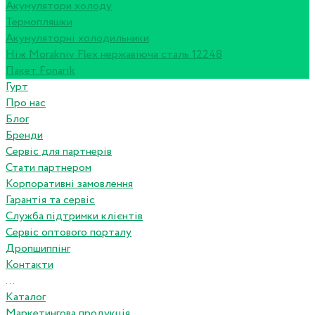
Акумулятори холоду
Термопляшки
Акумуляторні холодильники
Ніж Morakniv Flex нержавіюча сталь 12248
Пакет Fonarik
Гурт
Про нас
Блог
Бренди
Сервіс для партнерів
Стати партнером
Корпоративні замовлення
Гарантія та сервіс
Служба підтримки клієнтів
Сервіс оптового порталу
Дропшиппінг
Контакти
...
Каталог
Маркетингова продукція