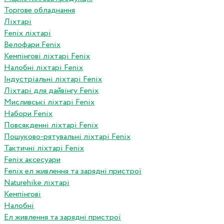
Торгове обладнання
Ліхтарі
Fenix ліхтарі
Велофари Fenix
Кемпінгові ліхтарі Fenix
Налобні ліхтарі Fenix
Індустріальні ліхтарі Fenix
Ліхтарі для дайвінгу Fenix
Мисливські ліхтарі Fenix
Набори Fenix
Повсякденні ліхтарі Fenix
Пошуково-рятувальні ліхтарі Fenix
Тактичні ліхтарі Fenix
Fenix аксесуари
Fenix ел живлення та зарядні пристрої
Naturehike ліхтарі
Кемпінгові
Налобні
Ел живлення та зарядні пристрої