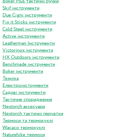
Boker Plus тактичні ручки
Skif інструменти
Due Cigni інструменти
Fix it Sticks інструменти
Сold Steel інструменти
Active інструменти
Leatherman Інструменти
Victorinox інструменти
HX Outdoors інструменти
Benchmade інструменти
Boker інструменти
Техніка
Електроінструменти
Садові інструменти
Тактичне спорядження
Nextorch аксесуари
Nextorch тактичні перчатки
Термоси та термокухлі
Wacaco термокухлі
Naturehike термоси