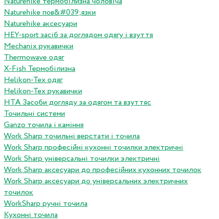
Naturehike термобілизна чоловіча
Naturehike пов&#039;язки
Naturehike аксесуари
HEY-sport засіб за доглядом одягу і взуття
Mechanix рукавички
Thermowave одяг
X-Fish Термобілизна
Helikon-Tex одяг
Helikon-Tex рукавички
HTA Засоби догляду за одягом та взуттяс
Точильні системи
Ganzo точила і каміння
Work Sharp точильні верстати і точила
Work Sharp професiйнi кухоннi точилки электричнi
Work Sharp унiверсальнi точилки электричнi
Work Sharp аксесуари до професiйних кухонних точилок
Work Sharp аксесуари до унiверсальних электричних
точилок
WorkSharp ручні точила
Кухонні точила