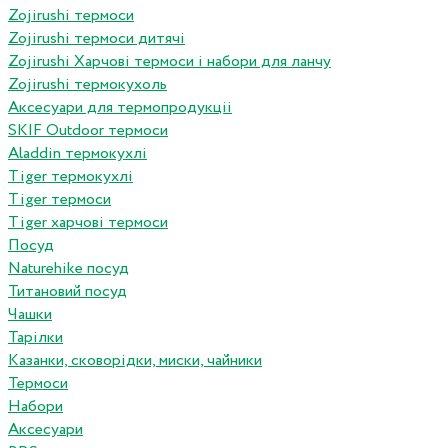
Zojirushi термоси
Zojirushi термоси дитячі
Zojirushi Харчові термоси і набори для ланчу
Zojirushi термокухоль
Аксесуари для термопродукціі
SKIF Outdoor термоси
Aladdin термокухлі
Tiger термокухлі
Tiger термоси
Tiger харчові термоси
Посуд
Naturehike посуд
Титановий посуд
Чашки
Тарілки
Казанки, сковорідки, миски, чайники
Термоси
Набори
Аксесуари