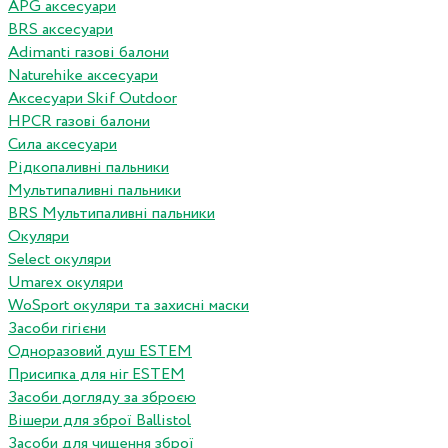
APG аксесуари
BRS аксесуари
Adimanti газові балони
Naturehike аксесуари
Аксесуари Skif Outdoor
HPCR газові балони
Сила аксесуари
Рідкопаливні пальники
Мультипаливні пальники
BRS Мультипаливні пальники
Окуляри
Select окуляри
Umarex окуляри
WoSport окуляри та захисні маски
Засоби гігієни
Одноразовий душ ESTEM
Присипка для ніг ESTEM
Засоби догляду за зброєю
Вішери для зброї Ballistol
Засоби для чищення зброї