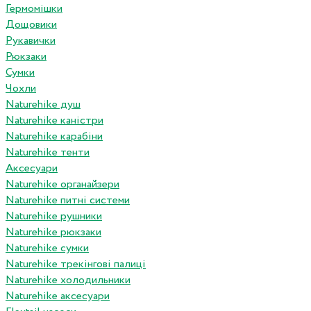
Гермомішки
Дощовики
Рукавички
Рюкзаки
Сумки
Чохли
Naturehike душ
Naturehike каністри
Naturehike карабіни
Naturehike тенти
Аксесуари
Naturehike органайзери
Naturehike питні системи
Naturehike рушники
Naturehike рюкзаки
Naturehike сумки
Naturehike трекінгові палиці
Naturehike холодильники
Naturehike аксесуари