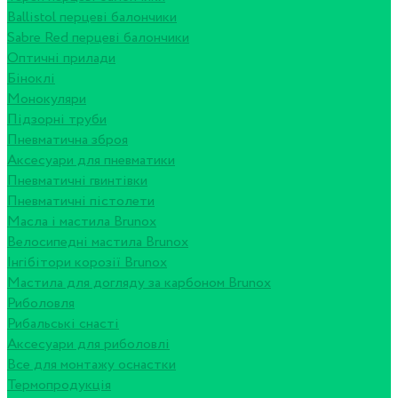
Ballistol перцеві балончики
Sabre Red перцеві балончики
Оптичні прилади
Біноклі
Монокуляри
Підзорні труби
Пневматична зброя
Аксесуари для пневматики
Пневматичні гвинтівки
Пневматичні пістолети
Масла і мастила Brunox
Велосипедні мастила Brunox
Інгібітори корозії Brunox
Мастила для догляду за карбоном Brunox
Риболовля
Рибальські снасті
Аксесуари для риболовлі
Все для монтажу оснастки
Термопродукція