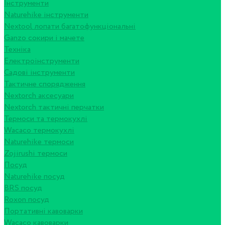
Інструменти
Naturehike інструменти
Nextool лопати багатофункціональні
Ganzo сокири і мачете
Техніка
Електроінструменти
Садові інструменти
Тактичне спорядження
Nextorch аксесуари
Nextorch тактичні перчатки
Термоси та термокухлі
Wacaco термокухлі
Naturehike термоси
Zojirushi термоси
Посуд
Naturehike посуд
BRS посуд
Roxon посуд
Портативні кавоварки
Wacaco кавоварки