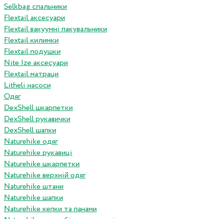
Selkbag спальники
Flextail аксесуари
Flextail вакуумні пакувальники
Flextail килимки
Flextail подушки
Nite Ize аксесуари
Flextail матраци
Litheli насоси
Одяг
DexShell шкарпетки
DexShell рукавички
DexShell шапки
Naturehike одяг
Naturehike рукавиці
Naturehike шкарпетки
Naturehike верхній одяг
Naturehike штани
Naturehike шапки
Naturehike кепки та панами