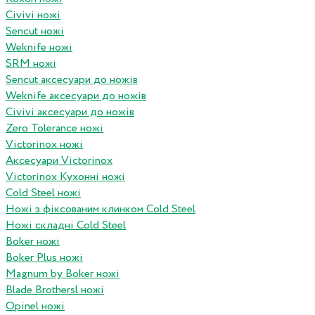
Civivi ножі
Sencut ножі
Weknife ножі
SRM ножі
Sencut аксесуари до ножів
Weknife аксесуари до ножів
Civivi аксесуари до ножів
Zero Tolerance ножі
Victorinox ножі
Аксесуари Victorinox
Victorinox Кухонні ножі
Cold Steel ножі
Ножі з фіксованим клинком Cold Steel
Ножі складні Cold Steel
Boker ножі
Boker Plus ножі
Magnum by Boker ножі
Blade Brothersl ножі
Opinel ножі