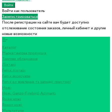
Войти как пользователь
Зарегистрироваться
После регистрации на сайте вам будет доступно
отслеживание состояния заказов, личный кабинет и другие
новые возможности
Каталог
Маркетингова продукція
Торгове обладнання
Ліхтарі
Fenix ліхтарі
Fenix аксесуари
Fenix ел живлення та зарядні пристрої
Ножі
Ножі Ganzo-Firebird-Adimanti
Ruike ножі
Roxon ножi
Мультитули