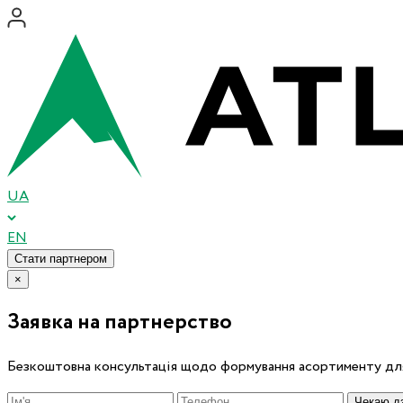
UA
EN
Стати партнером
×
Заявка на партнерство
Безкоштовна консультація щодо формування асортименту для
Чекаю дз