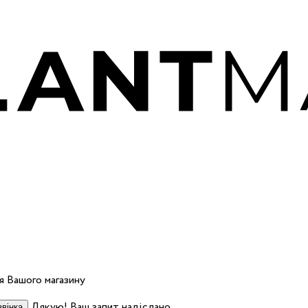
 Вашого магазину
Дякую! Ваш запит надіслано.
вінка