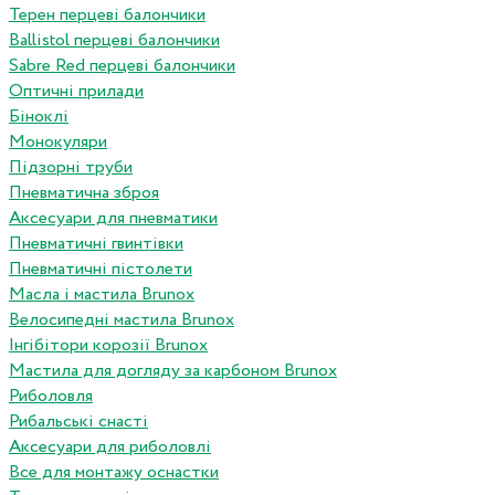
Терен перцеві балончики
Ballistol перцеві балончики
Sabre Red перцеві балончики
Оптичні прилади
Біноклі
Монокуляри
Підзорні труби
Пневматична зброя
Аксесуари для пневматики
Пневматичні гвинтівки
Пневматичні пістолети
Масла і мастила Brunox
Велосипедні мастила Brunox
Інгібітори корозії Brunox
Мастила для догляду за карбоном Brunox
Риболовля
Рибальські снасті
Аксесуари для риболовлі
Все для монтажу оснастки