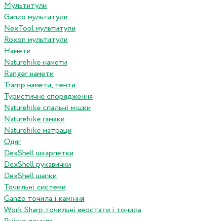
Мультитули
Ganzo мультитули
NexTool мультитули
Roxon мультитули
Намети
Naturehike намети
Ranger намети
Tramp намети, тенти
Туристичне спорядження
Naturehike спальні мішки
Naturehike гамаки
Naturehike матраци
Одяг
DexShell шкарпетки
DexShell рукавички
DexShell шапки
Точильні системи
Ganzo точила і каміння
Work Sharp точильні верстати і точила