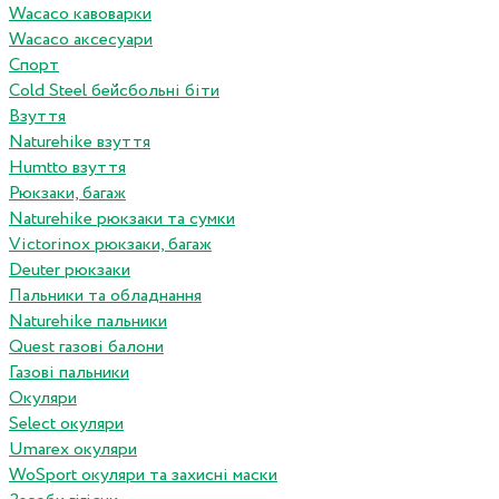
Wacaco кавоварки
Wacaco аксесуари
Спорт
Cold Steel бейсбольні біти
Взуття
Naturehike взуття
Humtto взуття
Рюкзаки, багаж
Naturehike рюкзаки та сумки
Victorinox рюкзаки, багаж
Deuter рюкзаки
Пальники та обладнання
Naturehike пальники
Quest газові балони
Газові пальники
Окуляри
Select окуляри
Umarex окуляри
WoSport окуляри та захисні маски