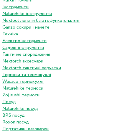
Ruixin точила
Інструменти
Naturehike інструменти
Nextool лопати багатофункціональні
Ganzo сокири і мачете
Техніка
Електроінструменти
Садові інструменти
Тактичне спорядження
Nextorch аксесуари
Nextorch тактичні перчатки
Термоси та термокухлі
Wacaco термокухлі
Naturehike термоси
Zojirushi термоси
Посуд
Naturehike посуд
BRS посуд
Roxon посуд
Портативні кавоварки