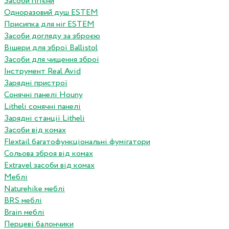
Засоби гігієни
Одноразовий душ ESTEM
Присипка для ніг ESTEM
Засоби догляду за зброєю
Вішери для зброї Ballistol
Засоби для чищення зброї
Інструмент Real Avid
Зарядні пристрої
Сонячні панелі Houny
Litheli сонячні панелі
Зарядні станції Litheli
Засоби від комах
Flextail багатофункціональні фумігатори
Сольова зброя від комах
Extravel засоби від комах
Меблі
Naturehike меблі
BRS меблі
Brain меблі
Перцеві балончики