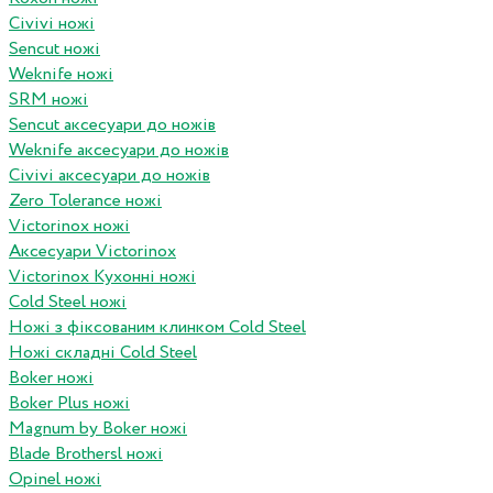
Civivi ножі
Sencut ножі
Weknife ножі
SRM ножі
Sencut аксесуари до ножів
Weknife аксесуари до ножів
Civivi аксесуари до ножів
Zero Tolerance ножі
Victorinox ножі
Аксесуари Victorinox
Victorinox Кухонні ножі
Cold Steel ножі
Ножі з фіксованим клинком Cold Steel
Ножі складні Cold Steel
Boker ножі
Boker Plus ножі
Magnum by Boker ножі
Blade Brothersl ножі
Opinel ножі