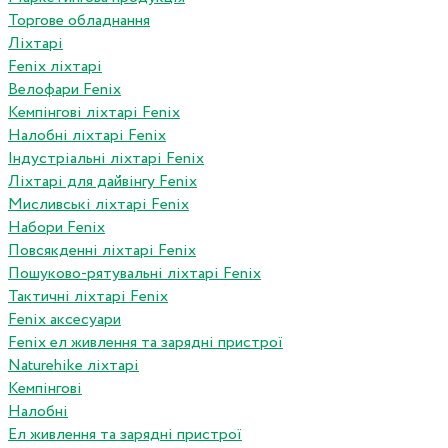
Торгове обладнання
Ліхтарі
Fenix ліхтарі
Велофари Fenix
Кемпінгові ліхтарі Fenix
Налобні ліхтарі Fenix
Індустріальні ліхтарі Fenix
Ліхтарі для дайвінгу Fenix
Мисливські ліхтарі Fenix
Набори Fenix
Повсякденні ліхтарі Fenix
Пошуково-рятувальні ліхтарі Fenix
Тактичні ліхтарі Fenix
Fenix аксесуари
Fenix ел живлення та зарядні пристрої
Naturehike ліхтарі
Кемпінгові
Налобні
Ел живлення та зарядні пристрої