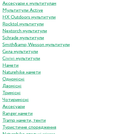
Аксесуари к мультитулам
Мультитули Active
HX Outdoors мультитули
Rocktol мультитули
Nextorch мультитули
Schrade мультитули
Smith&amp;Wesson мультитули
Сила мультитули
Civivi мультитули
Намети
Naturehike намети
Одномісні
Двомісні
Тримісні
Чотиримісні
Аксесуари
Ranger намети
Tramp намети, тенти
Туристичне спорядження