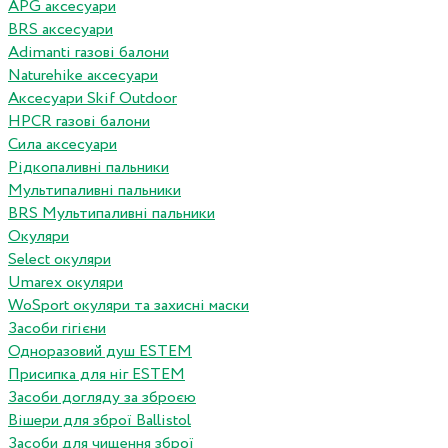
APG аксесуари
BRS аксесуари
Adimanti газові балони
Naturehike аксесуари
Аксесуари Skif Outdoor
HPCR газові балони
Сила аксесуари
Рідкопаливні пальники
Мультипаливні пальники
BRS Мультипаливні пальники
Окуляри
Select окуляри
Umarex окуляри
WoSport окуляри та захисні маски
Засоби гігієни
Одноразовий душ ESTEM
Присипка для ніг ESTEM
Засоби догляду за зброєю
Вішери для зброї Ballistol
Засоби для чищення зброї