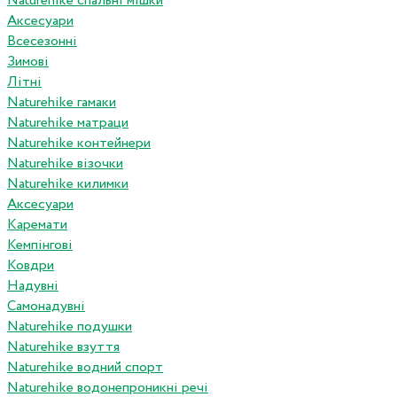
Naturehike спальні мішки
Аксесуари
Всесезонні
Зимові
Літні
Naturehike гамаки
Naturehike матраци
Naturehike контейнери
Naturehike візочки
Naturehike килимки
Аксесуари
Каремати
Кемпінгові
Ковдри
Надувні
Самонадувні
Naturehike подушки
Naturehike взуття
Naturehike водний спорт
Naturehike водонепроникні речі