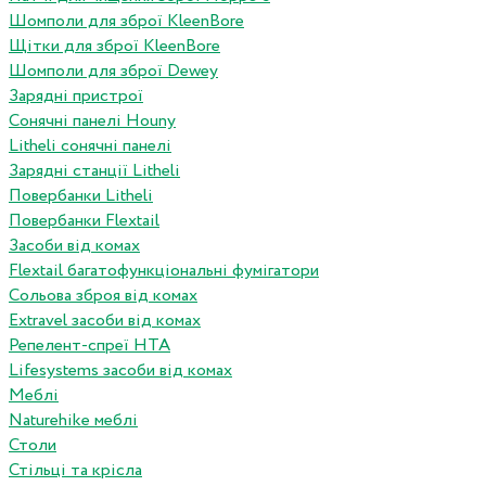
Шомполи для зброї KleenBore
Щітки для зброї KleenBore
Шомполи для зброї Dewey
Зарядні пристрої
Сонячні панелі Houny
Litheli сонячні панелі
Зарядні станції Litheli
Повербанки Litheli
Повербанки Flextail
Засоби від комах
Flextail багатофункціональні фумігатори
Сольова зброя від комах
Extravel засоби від комах
Репелент-спреї HTA
Lifesystems засоби від комах
Меблі
Naturehike меблі
Столи
Стільці та крісла