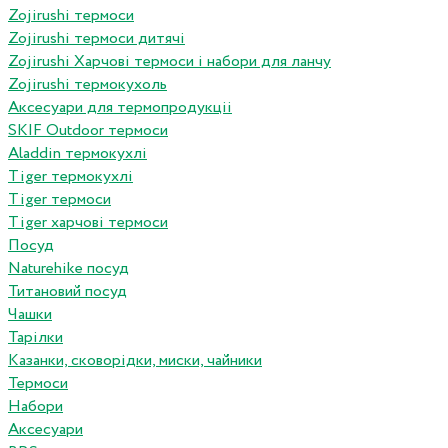
Zojirushi термоси
Zojirushi термоси дитячі
Zojirushi Харчові термоси і набори для ланчу
Zojirushi термокухоль
Аксесуари для термопродукціі
SKIF Outdoor термоси
Aladdin термокухлі
Tiger термокухлі
Tiger термоси
Tiger харчові термоси
Посуд
Naturehike посуд
Титановий посуд
Чашки
Тарілки
Казанки, сковорідки, миски, чайники
Термоси
Набори
Аксесуари