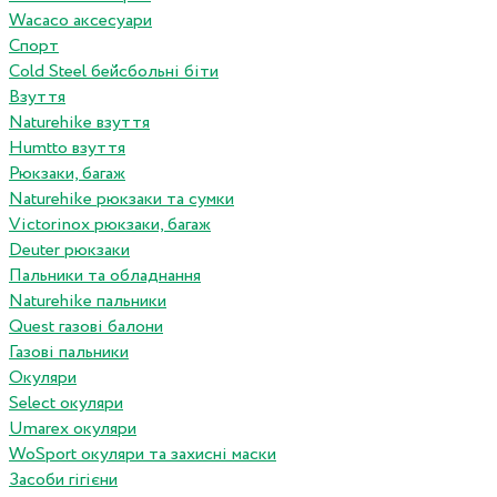
Wacaco аксесуари
Спорт
Cold Steel бейсбольні біти
Взуття
Naturehike взуття
Humtto взуття
Рюкзаки, багаж
Naturehike рюкзаки та сумки
Victorinox рюкзаки, багаж
Deuter рюкзаки
Пальники та обладнання
Naturehike пальники
Quest газові балони
Газові пальники
Окуляри
Select окуляри
Umarex окуляри
WoSport окуляри та захисні маски
Засоби гігієни