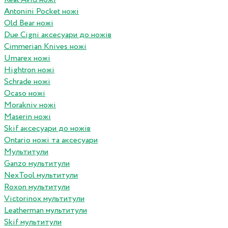
Antonini Pocket ножі
Old Bear ножі
Due Cigni аксесуари до ножів
Cimmerian Knives ножі
Umarex ножі
Hightron ножі
Schrade ножі
Ocaso ножі
Morakniv ножі
Maserin ножі
Skif аксесуари до ножів
Ontario ножі та аксесуари
Мультитули
Ganzo мультитули
NexTool мультитули
Roxon мультитули
Victorinox мультитули
Leatherman мультитули
Skif мультитули