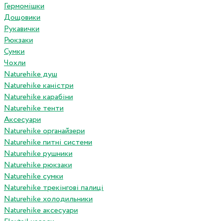
Гермомішки
Дощовики
Рукавички
Рюкзаки
Сумки
Чохли
Naturehike душ
Naturehike каністри
Naturehike карабіни
Naturehike тенти
Аксесуари
Naturehike органайзери
Naturehike питні системи
Naturehike рушники
Naturehike рюкзаки
Naturehike сумки
Naturehike трекінгові палиці
Naturehike холодильники
Naturehike аксесуари