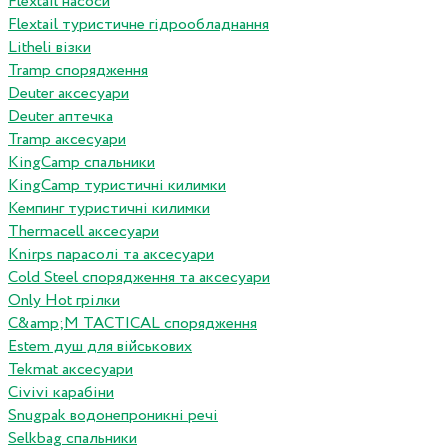
Flextail насоси
Flextail туристичне гідрообладнання
Litheli візки
Tramp спорядження
Deuter аксесуари
Deuter аптечка
Tramp аксесуари
KingCamp спальники
KingCamp туристичні килимки
Кемпинг туристичні килимки
Thermacell аксесуари
Knirps парасолі та аксесуари
Cold Steel спорядження та аксесуари
Only Hot грілки
C&amp;M TACTICAL спорядження
Estem душ для військових
Tekmat аксесуари
Сivivi карабіни
Snugpak водонепроникні речі
Selkbag спальники