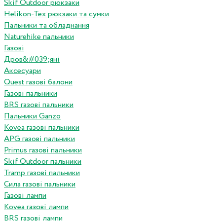
Skif Outdoor рюкзаки
Helikon-Tex рюкзаки та сумки
Пальники та обладнання
Naturehike пальники
Газові
Дров&#039;яні
Аксесуари
Quest газові балони
Газові пальники
BRS газові пальники
Пальники Ganzo
Kovea газові пальники
APG газові пальники
Primus газові пальники
Skif Outdoor пальники
Tramp газові пальники
Сила газові пальники
Газові лампи
Kovea газові лампи
BRS газові лампи