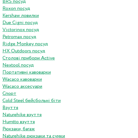
BRS посуд
Roxon посуд
Kershaw ловилки
Due Cigni посуд
Victorinox посуд
Petromax посуд
Ridge Monkey посуд
HX Outdoors посуд
Столові прибори Active
Nextool посуд
Портативні кавоварки
Wacaco кавоварки
Wacaco аксесуари
Спорт
Cold Steel бейсбольні біти
Взуття
Naturehike взуття
Humtto взуття
Рюкзаки, багаж
Naturehike рюкзаки та сумки