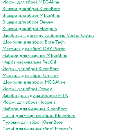
Йоржі для зброї MEGAline
Вішери для зброї KleenBore
Вішери для зброї MEGAline
Вішери для зброї Dewey
Вішери для зброї Hoppe`s
Засоби для догляду за зброєю Vector Optics
Шомполи для зброї Bore Tech
Мастила для зброї DAY Patron
Набори для чищення MEGAline
Фарба маскувальна RecOil
Йоржі для зброї KleenBore
Мастила для зброї Umarex
Шомполи для зброї MEGAline
Йоржі для зброї Dewey
Засоби догляду за зброєю HTA
Йоржі для зброї Hoppe`s
Набори для чищення KleenBore
Патчі для чищення зброї KleenBore
Пуховки для зброї KleenBore
Патчі для чищення зброї Hoppe`s