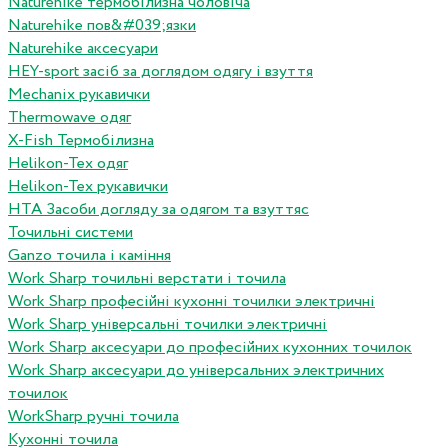
Naturehike термобілизна чоловіча
Naturehike пов&#039;язки
Naturehike аксесуари
HEY-sport засіб за доглядом одягу і взуття
Mechanix рукавички
Thermowave одяг
X-Fish Термобілизна
Helikon-Tex одяг
Helikon-Tex рукавички
HTA Засоби догляду за одягом та взуттяс
Точильні системи
Ganzo точила і каміння
Work Sharp точильні верстати і точила
Work Sharp професiйнi кухоннi точилки электричнi
Work Sharp унiверсальнi точилки электричнi
Work Sharp аксесуари до професiйних кухонних точилок
Work Sharp аксесуари до унiверсальних электричних
точилок
WorkSharp ручні точила
Кухонні точила