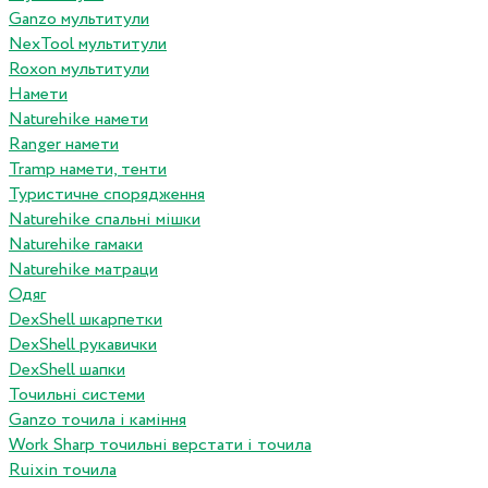
Ganzo мультитули
NexTool мультитули
Roxon мультитули
Намети
Naturehike намети
Ranger намети
Tramp намети, тенти
Туристичне спорядження
Naturehike спальні мішки
Naturehike гамаки
Naturehike матраци
Одяг
DexShell шкарпетки
DexShell рукавички
DexShell шапки
Точильні системи
Ganzo точила і каміння
Work Sharp точильні верстати і точила
Ruixin точила