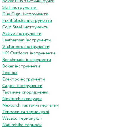
Boker Plus тактичні ручки
Skif інструменти
Due Cigni інструменти
Fix it Sticks інструменти
Сold Steel інструменти
Active інструменти
Leatherman Інструменти
Victorinox інструменти
HX Outdoors інструменти
Benchmade інструменти
Boker інструменти
Техніка
Електроінструменти
Садові інструменти
Тактичне спорядження
Nextorch аксесуари
Nextorch тактичні перчатки
Термоси та термокухлі
Wacaco термокухлі
Naturehike термоси