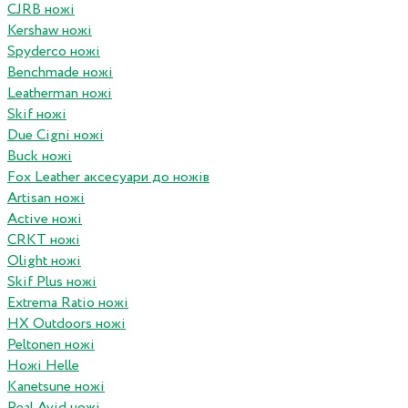
CJRB ножі
Kershaw ножі
Spyderco ножі
Benchmade ножі
Leatherman ножі
Skif ножі
Due Cigni ножі
Buck ножі
Fox Leather аксесуари до ножів
Artisan ножі
Active ножі
CRKT ножі
Olight ножі
Skif Plus ножі
Extrema Ratio ножі
HX Outdoors ножі
Peltonen ножі
Ножі Helle
Kanetsune ножі
Real Avid ножі