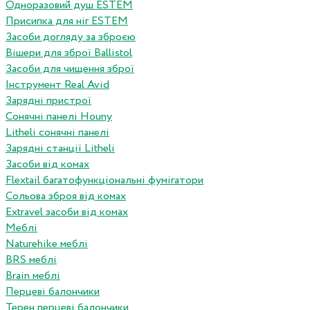
Одноразовий душ ESTEM
Присипка для ніг ESTEM
Засоби догляду за зброєю
Вішери для зброї Ballistol
Засоби для чищення зброї
Інструмент Real Avid
Зарядні пристрої
Сонячні панелі Houny
Litheli сонячні панелі
Зарядні станції Litheli
Засоби від комах
Flextail багатофункціональні фумігатори
Сольова зброя від комах
Extravel засоби від комах
Меблі
Naturehike меблі
BRS меблі
Brain меблі
Перцеві балончики
Терен перцеві балончики