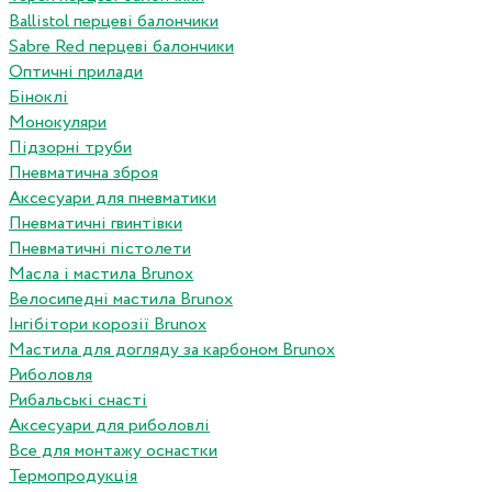
Ballistol перцеві балончики
Sabre Red перцеві балончики
Оптичні прилади
Біноклі
Монокуляри
Підзорні труби
Пневматична зброя
Аксесуари для пневматики
Пневматичні гвинтівки
Пневматичні пістолети
Масла і мастила Brunox
Велосипедні мастила Brunox
Інгібітори корозії Brunox
Мастила для догляду за карбоном Brunox
Риболовля
Рибальські снасті
Аксесуари для риболовлі
Все для монтажу оснастки
Термопродукція