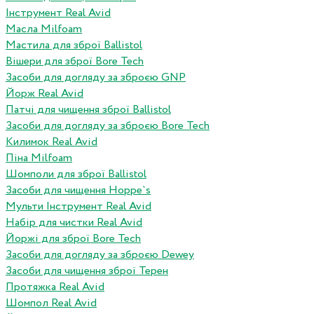
Інструмент Real Avid
Масла Milfoam
Мастила для зброї Ballistol
Вішери для зброї Bore Tech
Засоби для догляду за зброєю GNP
Йорж Real Avid
Патчі для чищення зброї Ballistol
Засоби для догляду за зброєю Bore Tech
Килимок Real Avid
Піна Milfoam
Шомполи для зброї Ballistol
Засоби для чищення Hoppe`s
Мульти Інструмент Real Avid
Набір для чистки Real Avid
Йоржі для зброї Bore Tech
Засоби для догляду за зброєю Dewey
Засоби для чищення зброї Терен
Протяжка Real Avid
Шомпол Real Avid