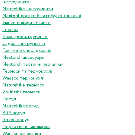
Інструменти
Naturehike інструменти
Nextool лопати багатофункціональні
Ganzo сокири і мачете
Техніка
Електроінструменти
Садові інструменти
Тактичне спорядження
Nextorch аксесуари
Nextorch тактичні перчатки
Термоси та термокухлі
Wacaco термокухлі
Naturehike термоси
Zojirushi термоси
Посуд
Naturehike посуд
BRS посуд
Roxon посуд
Портативні кавоварки
Wacaco кавоварки