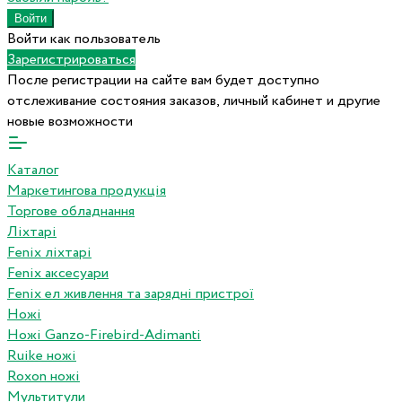
Войти как пользователь
Зарегистрироваться
После регистрации на сайте вам будет доступно
отслеживание состояния заказов, личный кабинет и другие
новые возможности
Каталог
Маркетингова продукція
Торгове обладнання
Ліхтарі
Fenix ліхтарі
Fenix аксесуари
Fenix ел живлення та зарядні пристрої
Ножі
Ножі Ganzo-Firebird-Adimanti
Ruike ножі
Roxon ножi
Мультитули