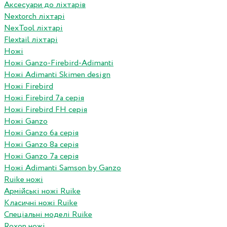
Аксесуари до ліхтарів
Nextorch ліхтарі
NexTool ліхтарі
Flextail ліхтарі
Ножі
Ножі Ganzo-Firebird-Adimanti
Ножі Adimanti Skimen design
Ножі Firebird
Ножі Firebird 7а серія
Ножі Firebird FH серія
Ножі Ganzo
Ножі Ganzo 6а серія
Ножі Ganzo 8а серія
Ножі Ganzo 7а серія
Ножі Adimanti Samson by Ganzo
Ruike ножі
Армійські ножі Ruike
Класичні ножі Ruike
Спеціальні моделі Ruike
Roxon ножi