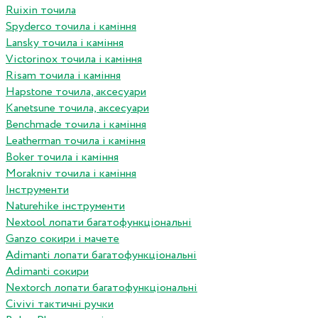
Ruixin точила
Spyderco точила і каміння
Lansky точила і каміння
Victorinox точила і каміння
Risam точила і каміння
Hapstone точила, аксесуари
Kanetsune точила, аксесуари
Benchmade точила і каміння
Leatherman точила і каміння
Boker точила і каміння
Morakniv точила і каміння
Інструменти
Naturehike інструменти
Nextool лопати багатофункціональні
Ganzo сокири і мачете
Adimanti лопати багатофункціональні
Adimanti сокири
Nextorch лопати багатофункціональні
Сivivi тактичні ручки