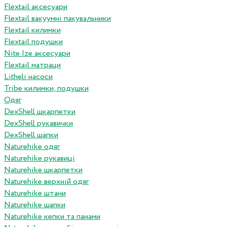
Flextail аксесуари
Flextail вакуумні пакувальники
Flextail килимки
Flextail подушки
Nite Ize аксесуари
Flextail матраци
Litheli насоси
Tribe килимки, подушки
Одяг
DexShell шкарпетки
DexShell рукавички
DexShell шапки
Naturehike одяг
Naturehike рукавиці
Naturehike шкарпетки
Naturehike верхній одяг
Naturehike штани
Naturehike шапки
Naturehike кепки та панами