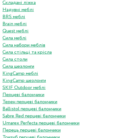
Складані ліжка
Надувні меблі
BRS меблі
Brain меблі
Quest меблі
Сила меблі
Сила набори меблів
Сила стільці та крісла
Сила столи
Сила шезлонги
KingCamp меблі
KingCamp шезлонги
SKIF Outdoor меблі
Перцеві балончики
Терен перцеві балончики
Ballistol перцеві балончики
Sabre Red перцеві балончики
Umarex Perfecta перцеві балончики
Перець перцеві балончики
Тризуб перцеві балончики