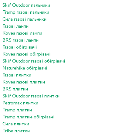
Skif Outdoor пальники
Tramp газові пальники
Сила газові пальники
Газові лампи
Kovea газові лампи
BRS газові лампи
Газові обігрівачі
Kovea газові обігрівачі
Skif Outdoor газові обігрівачі
Naturehike обігрівачі
Газові плитки
Kovea газові плитки
BRS плитки
Skif Outdoor газові плитки
Petromax плитки
Tramp плитки
Tramp плитки-обігрівачі
Сила плитки
Tribe плитки