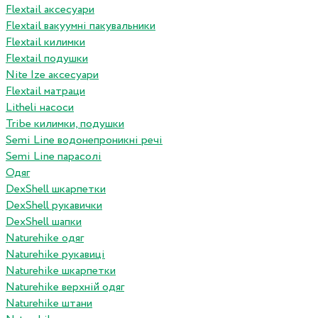
Flextail аксесуари
Flextail вакуумні пакувальники
Flextail килимки
Flextail подушки
Nite Ize аксесуари
Flextail матраци
Litheli насоси
Tribe килимки, подушки
Semi Line водонепроникні речі
Semi Line парасолі
Одяг
DexShell шкарпетки
DexShell рукавички
DexShell шапки
Naturehike одяг
Naturehike рукавиці
Naturehike шкарпетки
Naturehike верхній одяг
Naturehike штани