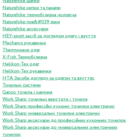
Naturehike шапки
Naturehike кепки та панами
Naturehike термобілизна чоловіча
Naturehike пов&#039;язки
Naturehike аксесуари
HEY-sport засіб за доглядом одягу і взуття
Mechanix рукавички
Thermowave одяг
X-Fish Термобілизна
Helikon-Tex одяг
Helikon-Tex рукавички
HTA Засоби догляду за одягом та взуттяс
Точильні системи
Ganzo точила і каміння
Work Sharp точильні верстати і точила
Work Sharp професiйнi кухоннi точилки электричнi
Work Sharp унiверсальнi точилки электричнi
Work Sharp аксесуари до професiйних кухонних точилок
Work Sharp аксесуари до унiверсальних электричних
точилок