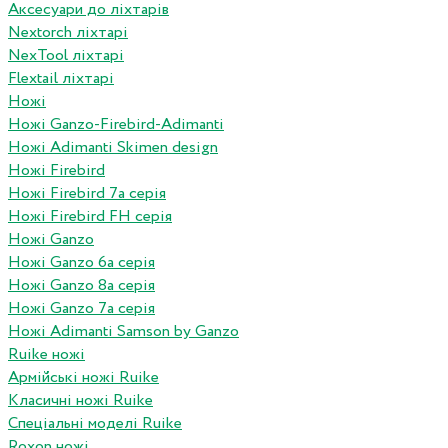
Аксесуари до ліхтарів
Nextorch ліхтарі
NexTool ліхтарі
Flextail ліхтарі
Ножі
Ножі Ganzo-Firebird-Adimanti
Ножі Adimanti Skimen design
Ножі Firebird
Ножі Firebird 7а серія
Ножі Firebird FH серія
Ножі Ganzo
Ножі Ganzo 6а серія
Ножі Ganzo 8а серія
Ножі Ganzo 7а серія
Ножі Adimanti Samson by Ganzo
Ruike ножі
Армійські ножі Ruike
Класичні ножі Ruike
Спеціальні моделі Ruike
Roxon ножi