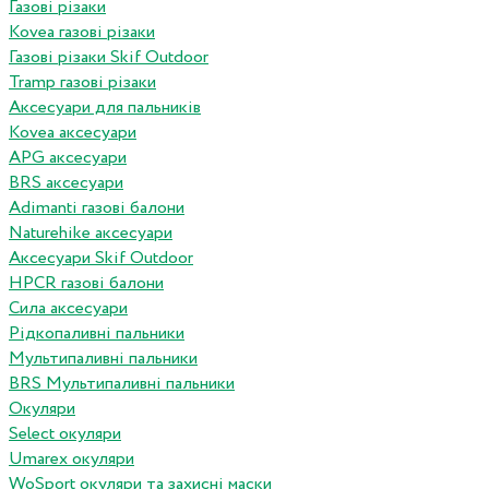
Газові різаки
Kovea газові різаки
Газові різаки Skif Outdoor
Tramp газові різаки
Аксесуари для пальників
Kovea аксесуари
APG аксесуари
BRS аксесуари
Adimanti газові балони
Naturehike аксесуари
Аксесуари Skif Outdoor
HPCR газові балони
Сила аксесуари
Рідкопаливні пальники
Мультипаливні пальники
BRS Мультипаливні пальники
Окуляри
Select окуляри
Umarex окуляри
WoSport окуляри та захисні маски