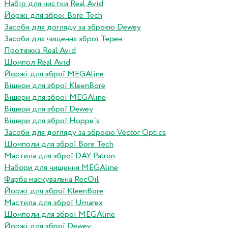
Набір для чистки Real Avid
Йоржі для зброї Bore Tech
Засоби для догляду за зброєю Dewey
Засоби для чищення зброї Терен
Протяжка Real Avid
Шомпол Real Avid
Йоржі для зброї MEGAline
Вішери для зброї KleenBore
Вішери для зброї MEGAline
Вішери для зброї Dewey
Вішери для зброї Hoppe`s
Засоби для догляду за зброєю Vector Optics
Шомполи для зброї Bore Tech
Мастила для зброї DAY Patron
Набори для чищення MEGAline
Фарба маскувальна RecOil
Йоржі для зброї KleenBore
Мастила для зброї Umarex
Шомполи для зброї MEGAline
Йоржі для зброї Dewey