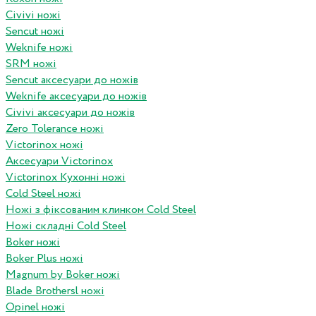
Civivi ножі
Sencut ножі
Weknife ножі
SRM ножі
Sencut аксесуари до ножів
Weknife аксесуари до ножів
Civivi аксесуари до ножів
Zero Tolerance ножі
Victorinox ножі
Аксесуари Victorinox
Victorinox Кухонні ножі
Cold Steel ножі
Ножі з фіксованим клинком Cold Steel
Ножі складні Cold Steel
Boker ножі
Boker Plus ножі
Magnum by Boker ножі
Blade Brothersl ножі
Opinel ножі