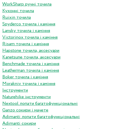
WorkSharp ручні точила
Кухонні точила
Ruixin точила
Spyderco точила і каміння
Lansky точила і каміння
Victorinox точила і каміння
Risam точила і каміння
Hapstone точила, аксесуари
Kanetsune точила, аксесуари
Benchmade точила і каміння
Leatherman точила і каміння
Boker точила і каміння
Morakniv точила і каміння
Інструменти
Naturehike інструменти
Nextool лопати багатофункціональні
Ganzo сокири і мачете
Adimanti лопати багатофункціональні
Adimanti сокири