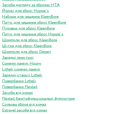
Засоби догляду за зброєю HTA
Йоржі для зброї Hoppe`s
Набори для чищення KleenBore
Патчі для чищення зброї KleenBore
Пуховки для зброї KleenBore
Патчі для чищення зброї Hoppe`s
Шомполи для зброї KleenBore
Щітки для зброї KleenBore
Шомполи для зброї Dewey
Зарядні пристрої
Сонячні панелі Houny
Litheli сонячні панелі
Зарядні станції Litheli
Повербанки Litheli
Повербанки Flextail
Засоби від комах
Flextail багатофункціональні фумігатори
Сольова зброя від комах
Extravel засоби від комах