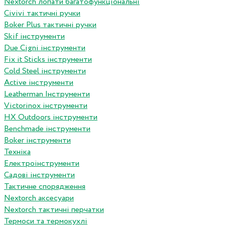
Nextorch лопати багатофункціональні
Сivivi тактичні ручки
Boker Plus тактичні ручки
Skif інструменти
Due Cigni інструменти
Fix it Sticks інструменти
Сold Steel інструменти
Active інструменти
Leatherman Інструменти
Victorinox інструменти
HX Outdoors інструменти
Benchmade інструменти
Boker інструменти
Техніка
Електроінструменти
Садові інструменти
Тактичне спорядження
Nextorch аксесуари
Nextorch тактичні перчатки
Термоси та термокухлі