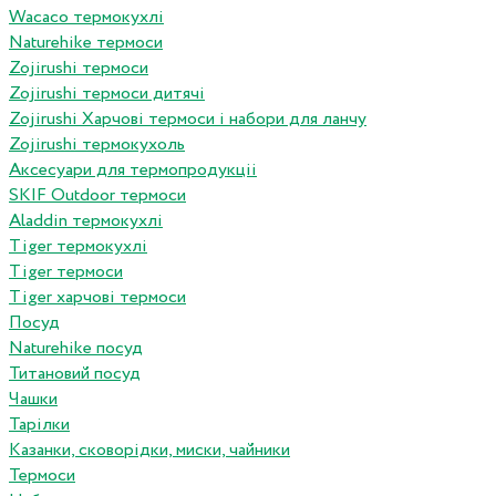
Wacaco термокухлі
Naturehike термоси
Zojirushi термоси
Zojirushi термоси дитячі
Zojirushi Харчові термоси і набори для ланчу
Zojirushi термокухоль
Аксесуари для термопродукціі
SKIF Outdoor термоси
Aladdin термокухлі
Tiger термокухлі
Tiger термоси
Tiger харчові термоси
Посуд
Naturehike посуд
Титановий посуд
Чашки
Тарілки
Казанки, сковорідки, миски, чайники
Термоси