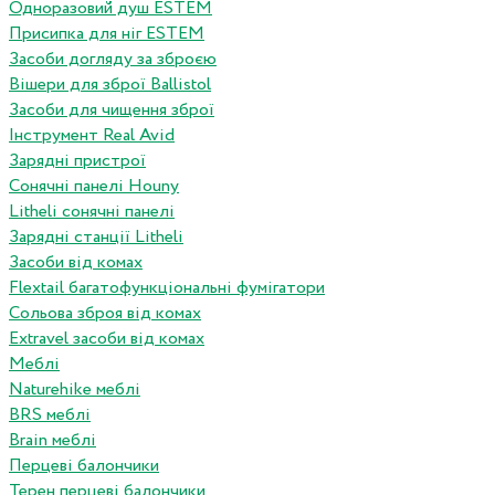
Одноразовий душ ESTEM
Присипка для ніг ESTEM
Засоби догляду за зброєю
Вішери для зброї Ballistol
Засоби для чищення зброї
Інструмент Real Avid
Зарядні пристрої
Сонячні панелі Houny
Litheli сонячні панелі
Зарядні станції Litheli
Засоби від комах
Flextail багатофункціональні фумігатори
Сольова зброя від комах
Extravel засоби від комах
Меблі
Naturehike меблі
BRS меблі
Brain меблі
Перцеві балончики
Терен перцеві балончики