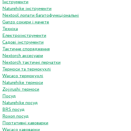
Інструменти
Naturehike інструменти
Nextool лопати багатофункціональні
Ganzo сокири і мачете
Техніка
Електроінструменти
Садові інструменти
Тактичне спорядження
Nextorch аксесуари
Nextorch тактичні перчатки
Термоси та термокухлі
Wacaco термокухлі
Naturehike термоси
Zojirushi термоси
Посуд
Naturehike посуд
BRS посуд
Roxon посуд
Портативні кавоварки
Wacaco кавоварки