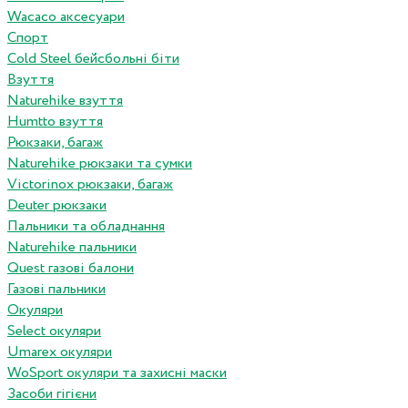
Wacaco аксесуари
Спорт
Cold Steel бейсбольні біти
Взуття
Naturehike взуття
Humtto взуття
Рюкзаки, багаж
Naturehike рюкзаки та сумки
Victorinox рюкзаки, багаж
Deuter рюкзаки
Пальники та обладнання
Naturehike пальники
Quest газові балони
Газові пальники
Окуляри
Select окуляри
Umarex окуляри
WoSport окуляри та захисні маски
Засоби гігієни