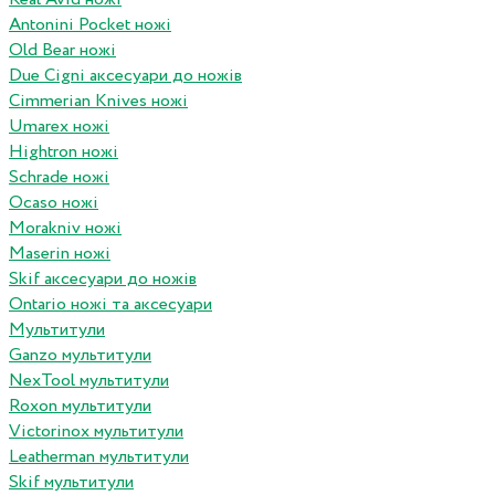
Antonini Pocket ножі
Old Bear ножі
Due Cigni аксесуари до ножів
Cimmerian Knives ножі
Umarex ножі
Hightron ножі
Schrade ножі
Ocaso ножі
Morakniv ножі
Maserin ножі
Skif аксесуари до ножів
Ontario ножі та аксесуари
Мультитули
Ganzo мультитули
NexTool мультитули
Roxon мультитули
Victorinox мультитули
Leatherman мультитули
Skif мультитули