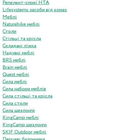
Репелент-спреї HTA
Lifesystems засоби від комах
Меблі
Naturehike меблі
Столи
Стільці та крісла
Складані ліжка
Надувні меблі
BRS меблі
Brain меблі
Quest меблі
Сила меблі
Сила набори меблів
Сила стільці та крісла
Сила столи
Сила шезлонги
KingCamp меблі
KingCamp шезлонги
SKIF Outdoor меблі
Перцеві балончики