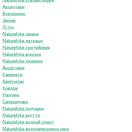
Naturehike спальні мішки
Аксесуари
Всесезонні
Зимові
Літні
Naturehike гамаки
Naturehike матраци
Naturehike контейнери
Naturehike візочки
Naturehike килимки
Аксесуари
Каремати
Кемпінгові
Ковдри
Надувні
Самонадувні
Naturehike подушки
Naturehike взуття
Naturehike водний спорт
Naturehike водонепроникні речі