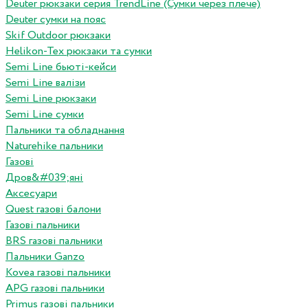
Deuter рюкзаки серия TrendLine (Сумки через плече)
Deuter сумки на пояс
Skif Outdoor рюкзаки
Helikon-Tex рюкзаки та сумки
Semi Line бьюті-кейси
Semi Line валізи
Semi Line рюкзаки
Semi Line сумки
Пальники та обладнання
Naturehike пальники
Газові
Дров&#039;яні
Аксесуари
Quest газові балони
Газові пальники
BRS газові пальники
Пальники Ganzo
Kovea газові пальники
APG газові пальники
Primus газові пальники