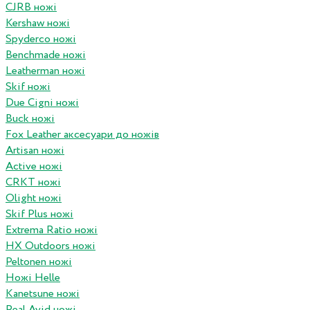
CJRB ножі
Kershaw ножі
Spyderco ножі
Benchmade ножі
Leatherman ножі
Skif ножі
Due Cigni ножі
Buck ножі
Fox Leather аксесуари до ножів
Artisan ножі
Active ножі
CRKT ножі
Olight ножі
Skif Plus ножі
Extrema Ratio ножі
HX Outdoors ножі
Peltonen ножі
Ножі Helle
Kanetsune ножі
Real Avid ножі