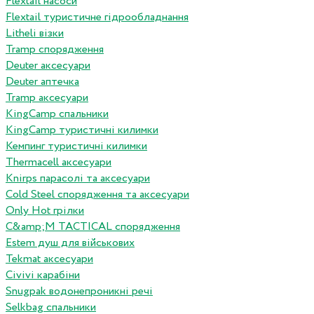
Flextail насоси
Flextail туристичне гідрообладнання
Litheli візки
Tramp спорядження
Deuter аксесуари
Deuter аптечка
Tramp аксесуари
KingCamp спальники
KingCamp туристичні килимки
Кемпинг туристичні килимки
Thermacell аксесуари
Knirps парасолі та аксесуари
Cold Steel спорядження та аксесуари
Only Hot грілки
C&amp;M TACTICAL спорядження
Estem душ для військових
Tekmat аксесуари
Сivivi карабіни
Snugpak водонепроникні речі
Selkbag спальники