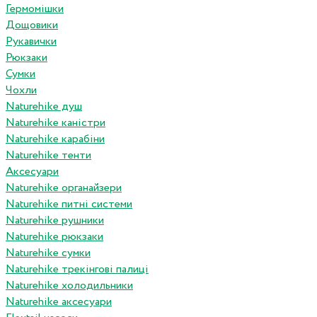
Гермомішки
Дощовики
Рукавички
Рюкзаки
Сумки
Чохли
Naturehike душ
Naturehike каністри
Naturehike карабіни
Naturehike тенти
Аксесуари
Naturehike органайзери
Naturehike питні системи
Naturehike рушники
Naturehike рюкзаки
Naturehike сумки
Naturehike трекінгові палиці
Naturehike холодильники
Naturehike аксесуари