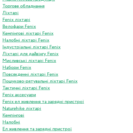
Торгове обладнання
Ліхтарі
Fenix ліхтарі
Велофари Fenix
Кемпінгові ліхтарі Fenix
Налобні ліхтарі Fenix
Індустріальні ліхтарі Fenix
Ліхтарі для дайвінгу Fenix
Мисливські ліхтарі Fenix
Набори Fenix
Повсякденні ліхтарі Fenix
Пошуково-рятувальні ліхтарі Fenix
Тактичні ліхтарі Fenix
Fenix аксесуари
Fenix ел живлення та зарядні пристрої
Naturehike ліхтарі
Кемпінгові
Налобні
Ел живлення та зарядні пристрої