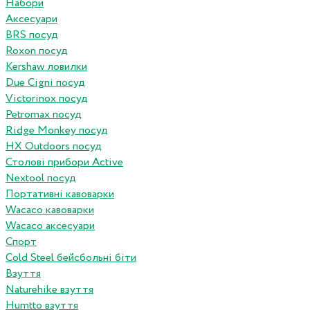
Набори
Аксесуари
BRS посуд
Roxon посуд
Kershaw ловилки
Due Cigni посуд
Victorinox посуд
Petromax посуд
Ridge Monkey посуд
HX Outdoors посуд
Столові прибори Active
Nextool посуд
Портативні кавоварки
Wacaco кавоварки
Wacaco аксесуари
Спорт
Cold Steel бейсбольні біти
Взуття
Naturehike взуття
Humtto взуття