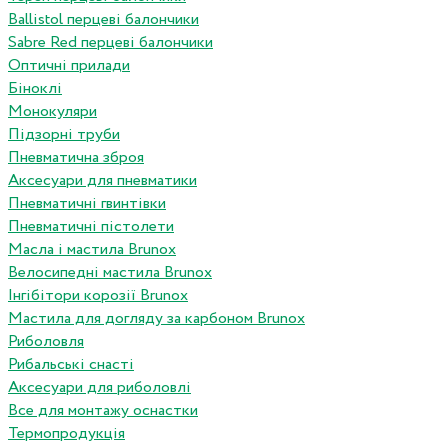
Ballistol перцеві балончики
Sabre Red перцеві балончики
Оптичні прилади
Біноклі
Монокуляри
Підзорні труби
Пневматична зброя
Аксесуари для пневматики
Пневматичні гвинтівки
Пневматичні пістолети
Масла і мастила Brunox
Велосипедні мастила Brunox
Інгібітори корозії Brunox
Мастила для догляду за карбоном Brunox
Риболовля
Рибальські снасті
Аксесуари для риболовлі
Все для монтажу оснастки
Термопродукція