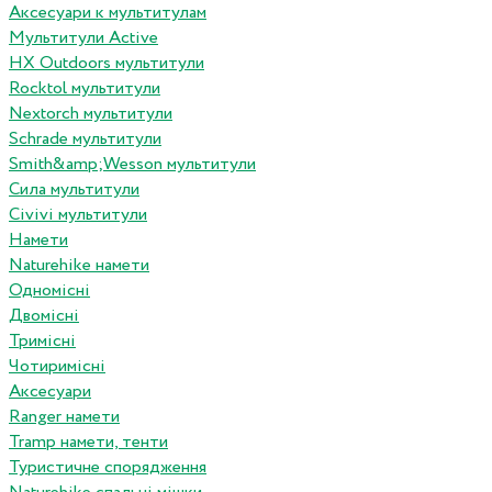
Аксесуари к мультитулам
Мультитули Active
HX Outdoors мультитули
Rocktol мультитули
Nextorch мультитули
Schrade мультитули
Smith&amp;Wesson мультитули
Сила мультитули
Civivi мультитули
Намети
Naturehike намети
Одномісні
Двомісні
Тримісні
Чотиримісні
Аксесуари
Ranger намети
Tramp намети, тенти
Туристичне спорядження