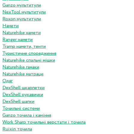
Ganzo мультитули
NexTool мультитули
Roxon мультитули
Намети
Naturehike намети
Ranger намети
Tramp намети, тенти
Туристичне спорядження
Naturehike спальні мішки
Naturehike гамаки
Naturehike матраци
Одяг
DexShell шкарпетки
DexShell рукавички
DexShell шапки
Точильні системи
Ganzo точила і каміння
Work Sharp точильні верстати і точила
Ruixin точила