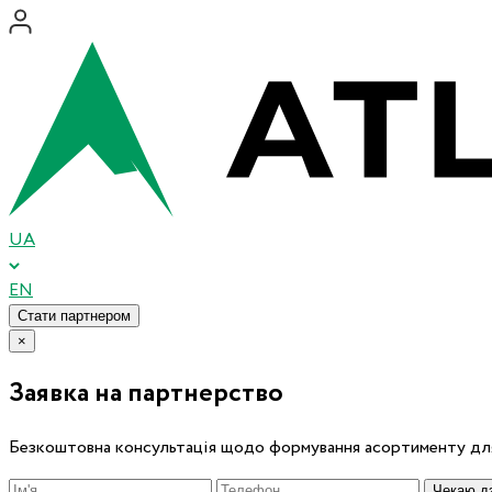
UA
EN
Стати партнером
×
Заявка на партнерство
Безкоштовна консультація щодо формування асортименту для
Чекаю дз