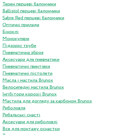
Терен перцеві балончики
Ballistol перцеві балончики
Sabre Red перцеві балончики
Оптичні прилади
Біноклі
Монокуляри
Підзорні труби
Пневматична зброя
Аксесуари для пневматики
Пневматичні гвинтівки
Пневматичні пістолети
Масла і мастила Brunox
Велосипедні мастила Brunox
Інгібітори корозії Brunox
Мастила для догляду за карбоном Brunox
Риболовля
Рибальські снасті
Аксесуари для риболовлі
Все для монтажу оснастки