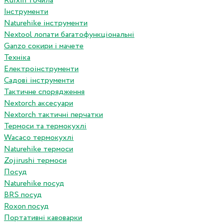
Ruixin точила
Інструменти
Naturehike інструменти
Nextool лопати багатофункціональні
Ganzo сокири і мачете
Техніка
Електроінструменти
Садові інструменти
Тактичне спорядження
Nextorch аксесуари
Nextorch тактичні перчатки
Термоси та термокухлі
Wacaco термокухлі
Naturehike термоси
Zojirushi термоси
Посуд
Naturehike посуд
BRS посуд
Roxon посуд
Портативні кавоварки