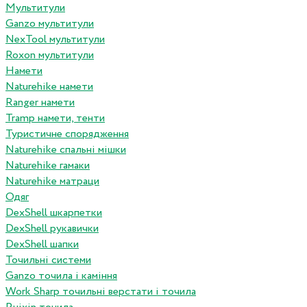
Мультитули
Ganzo мультитули
NexTool мультитули
Roxon мультитули
Намети
Naturehike намети
Ranger намети
Tramp намети, тенти
Туристичне спорядження
Naturehike спальні мішки
Naturehike гамаки
Naturehike матраци
Одяг
DexShell шкарпетки
DexShell рукавички
DexShell шапки
Точильні системи
Ganzo точила і каміння
Work Sharp точильні верстати і точила