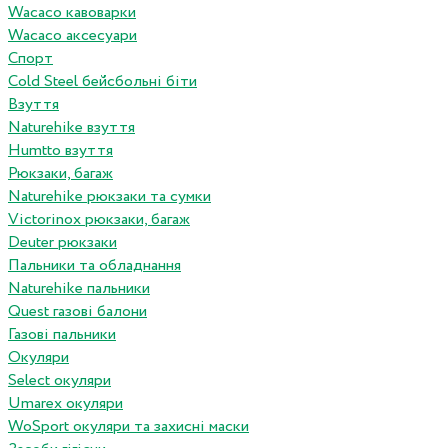
Wacaco кавоварки
Wacaco аксесуари
Спорт
Cold Steel бейсбольні біти
Взуття
Naturehike взуття
Humtto взуття
Рюкзаки, багаж
Naturehike рюкзаки та сумки
Victorinox рюкзаки, багаж
Deuter рюкзаки
Пальники та обладнання
Naturehike пальники
Quest газові балони
Газові пальники
Окуляри
Select окуляри
Umarex окуляри
WoSport окуляри та захисні маски