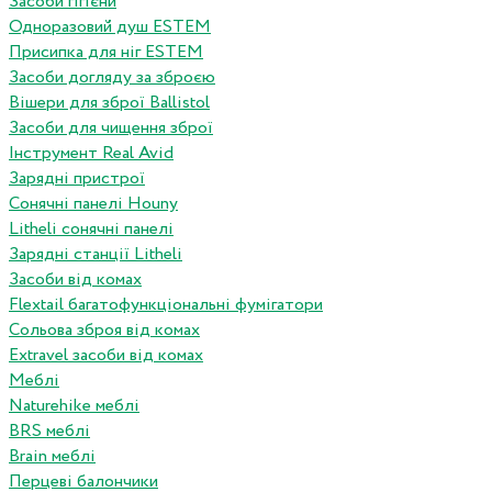
Засоби гігієни
Одноразовий душ ESTEM
Присипка для ніг ESTEM
Засоби догляду за зброєю
Вішери для зброї Ballistol
Засоби для чищення зброї
Інструмент Real Avid
Зарядні пристрої
Сонячні панелі Houny
Litheli сонячні панелі
Зарядні станції Litheli
Засоби від комах
Flextail багатофункціональні фумігатори
Сольова зброя від комах
Extravel засоби від комах
Меблі
Naturehike меблі
BRS меблі
Brain меблі
Перцеві балончики