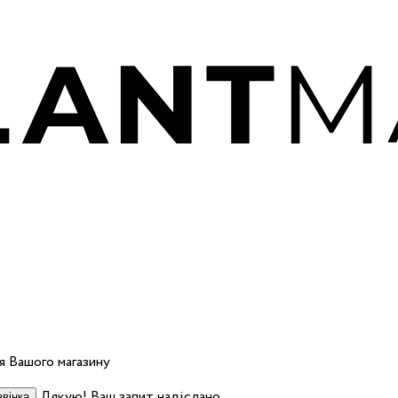
 Вашого магазину
Дякую! Ваш запит надіслано.
вінка