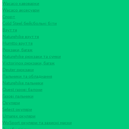
Wacaco кавоварки
Wacaco аксесуари
Спорт
Cold Steel бейсбольні біти
Взуття
Naturehike взуття
Humtto взуття
Рюкзаки, багаж
Naturehike рюкзаки та сумки
Victorinox рюкзаки, багаж
Deuter рюкзаки
Пальники та обладнання
Naturehike пальники
Quest газові балони
Газові пальники
Окуляри
Select окуляри
Umarex окуляри
WoSport окуляри та захисні маски