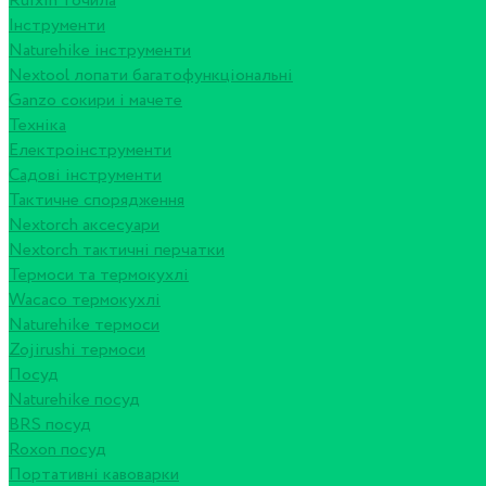
Ruixin точила
Інструменти
Naturehike інструменти
Nextool лопати багатофункціональні
Ganzo сокири і мачете
Техніка
Електроінструменти
Садові інструменти
Тактичне спорядження
Nextorch аксесуари
Nextorch тактичні перчатки
Термоси та термокухлі
Wacaco термокухлі
Naturehike термоси
Zojirushi термоси
Посуд
Naturehike посуд
BRS посуд
Roxon посуд
Портативні кавоварки