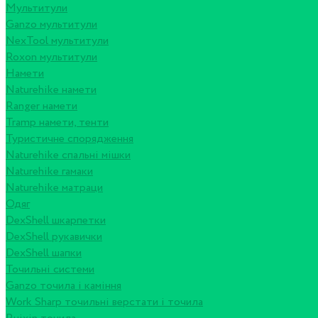
Мультитули
Ganzo мультитули
NexTool мультитули
Roxon мультитули
Намети
Naturehike намети
Ranger намети
Tramp намети, тенти
Туристичне спорядження
Naturehike спальні мішки
Naturehike гамаки
Naturehike матраци
Одяг
DexShell шкарпетки
DexShell рукавички
DexShell шапки
Точильні системи
Ganzo точила і каміння
Work Sharp точильні верстати і точила