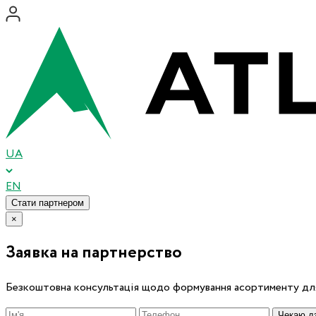
UA
EN
Стати партнером
×
Заявка на партнерство
Безкоштовна консультація щодо формування асортименту для
Чекаю дз