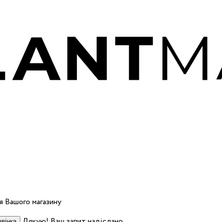
 Вашого магазину
Дякую! Ваш запит надіслано.
вінка