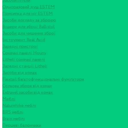
Засоби гігієни
Одноразовий душ ESTEM
Присипка для ніг ESTEM
Засоби догляду за зброєю
Вішери для зброї Ballistol
Засоби для чищення зброї
Інструмент Real Avid
Зарядні пристрої
Сонячні панелі Houny
Litheli сонячні панелі
Зарядні станції Litheli
Засоби від комах
Flextail багатофункціональні фумігатори
Сольова зброя від комах
Extravel засоби від комах
Меблі
Naturehike меблі
BRS меблі
Brain меблі
Перцеві балончики