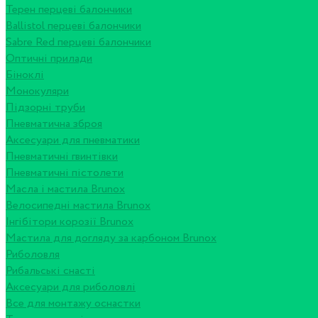
Терен перцеві балончики
Ballistol перцеві балончики
Sabre Red перцеві балончики
Оптичні прилади
Біноклі
Монокуляри
Підзорні труби
Пневматична зброя
Аксесуари для пневматики
Пневматичні гвинтівки
Пневматичні пістолети
Масла і мастила Brunox
Велосипедні мастила Brunox
Інгібітори корозії Brunox
Мастила для догляду за карбоном Brunox
Риболовля
Рибальські снасті
Аксесуари для риболовлі
Все для монтажу оснастки