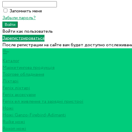
Запомнить меня
Забыли пароль?
Войти как пользователь
Зарегистрироваться
После регистрации на сайте вам будет доступно отслеживани
Каталог
Маркетингова продукція
Торгове обладнання
Ліхтарі
Fenix ліхтарі
Fenix аксесуари
Fenix ел живлення та зарядні пристрої
Ножі
Ножі Ganzo-Firebird-Adimanti
Ruike ножі
Roxon ножi