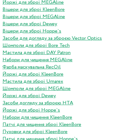
Йоржі для зброї MEGAline
Вішери для зброї KleenBore
Вішери для зброї MEGAline
Вішери для зброї Dewey
Вішери для зброї Hoppe`s
Засоби для догляду за зброєю Vector Optics
Шомполи для зброї Bore Tech
Мастила для зброї DAY Patron
Набори для чищення MEGAline
Фарба маскувальна RecOil
Йоржі для зброї KleenBore
Мастила для зброї Umarex
Шомполи для зброї MEGAline
Йоржі для зброї Dewey
Засоби догляду за зброєю HTA
Йоржі для зброї Hoppe`s
Набори для чищення KleenBore
Патчі для чищення зброї KleenBore
Пуховки для зброї KleenBore
Патчі для чищення зброї Hoppe`s