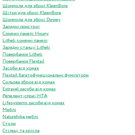
Шомполи для зброї KleenBore
Щітки для зброї KleenBore
Шомполи для зброї Dewey
Зарядні пристрої
Сонячні панелі Houny
Litheli сонячні панелі
Зарядні станції Litheli
Повербанки Litheli
Повербанки Flextail
Засоби від комах
Flextail багатофункціональні фумігатори
Сольова зброя від комах
Extravel засоби від комах
Репелент-спреї HTA
Lifesystems засоби від комах
Меблі
Naturehike меблі
Столи
Стільці та крісла