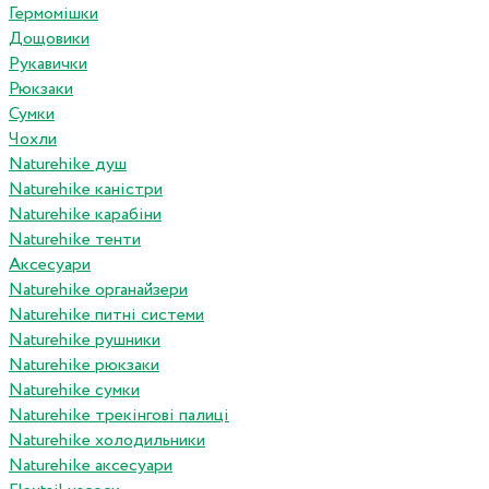
Гермомішки
Дощовики
Рукавички
Рюкзаки
Сумки
Чохли
Naturehike душ
Naturehike каністри
Naturehike карабіни
Naturehike тенти
Аксесуари
Naturehike органайзери
Naturehike питні системи
Naturehike рушники
Naturehike рюкзаки
Naturehike сумки
Naturehike трекінгові палиці
Naturehike холодильники
Naturehike аксесуари