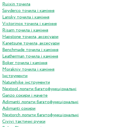
Ruixin точила
Spyderco точила і каміння
Lansky точила і каміння
Victorinox точила і каміння
Risam точила і каміння
Hapstone точила, аксесуари
Kanetsune точила, аксесуари
Benchmade точила і каміння
Leatherman точила і каміння
Boker точила і каміння
Morakniv точила і каміння
Інструменти
Naturehike інструменти
Nextool лопати багатофункціональні
Ganzo сокири і мачете
Adimanti лопати багатофункціональні
Adimanti сокири
Nextorch лопати багатофункціональні
Сivivi тактичні ручки