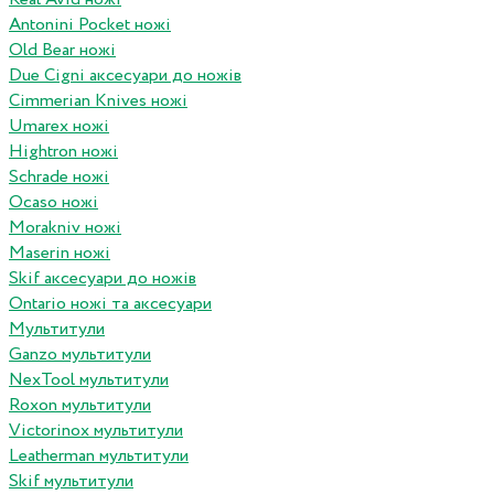
Antonini Pocket ножі
Old Bear ножі
Due Cigni аксесуари до ножів
Cimmerian Knives ножі
Umarex ножі
Hightron ножі
Schrade ножі
Ocaso ножі
Morakniv ножі
Maserin ножі
Skif аксесуари до ножів
Ontario ножі та аксесуари
Мультитули
Ganzo мультитули
NexTool мультитули
Roxon мультитули
Victorinox мультитули
Leatherman мультитули
Skif мультитули