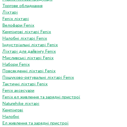
Торгове обладнання
Ліхтарі
Fenix ліхтарі
Велофари Fenix
Кемпінгові ліхтарі Fenix
Налобні ліхтарі Fenix
Індустріальні ліхтарі Fenix
Ліхтарі для дайвінгу Fenix
Мисливські ліхтарі Fenix
Набори Fenix
Повсякденні ліхтарі Fenix
Пошуково-рятувальні ліхтарі Fenix
Тактичні ліхтарі Fenix
Fenix аксесуари
Fenix ел живлення та зарядні пристрої
Naturehike ліхтарі
Кемпінгові
Налобні
Ел живлення та зарядні пристрої