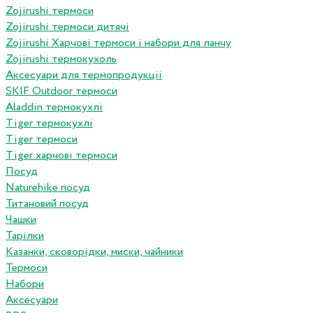
Zojirushi термоси
Zojirushi термоси дитячі
Zojirushi Харчові термоси і набори для ланчу
Zojirushi термокухоль
Аксесуари для термопродукціі
SKIF Outdoor термоси
Aladdin термокухлі
Tiger термокухлі
Tiger термоси
Tiger харчові термоси
Посуд
Naturehike посуд
Титановий посуд
Чашки
Тарілки
Казанки, сковорідки, миски, чайники
Термоси
Набори
Аксесуари