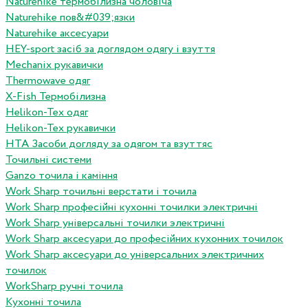
Naturehike термобілизна чоловіча
Naturehike пов&#039;язки
Naturehike аксесуари
HEY-sport засіб за доглядом одягу і взуття
Mechanix рукавички
Thermowave одяг
X-Fish Термобілизна
Helikon-Tex одяг
Helikon-Tex рукавички
HTA Засоби догляду за одягом та взуттяс
Точильні системи
Ganzo точила і каміння
Work Sharp точильні верстати і точила
Work Sharp професiйнi кухоннi точилки электричнi
Work Sharp унiверсальнi точилки электричнi
Work Sharp аксесуари до професiйних кухонних точилок
Work Sharp аксесуари до унiверсальних электричних
точилок
WorkSharp ручні точила
Кухонні точила