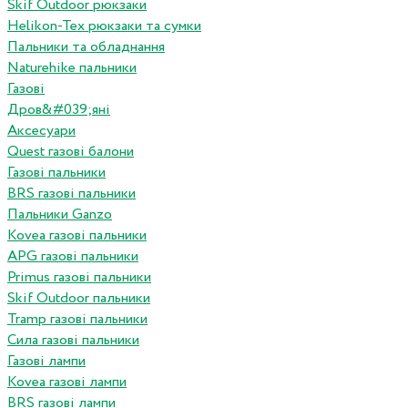
Skif Outdoor рюкзаки
Helikon-Tex рюкзаки та сумки
Пальники та обладнання
Naturehike пальники
Газові
Дров&#039;яні
Аксесуари
Quest газові балони
Газові пальники
BRS газові пальники
Пальники Ganzo
Kovea газові пальники
APG газові пальники
Primus газові пальники
Skif Outdoor пальники
Tramp газові пальники
Сила газові пальники
Газові лампи
Kovea газові лампи
BRS газові лампи