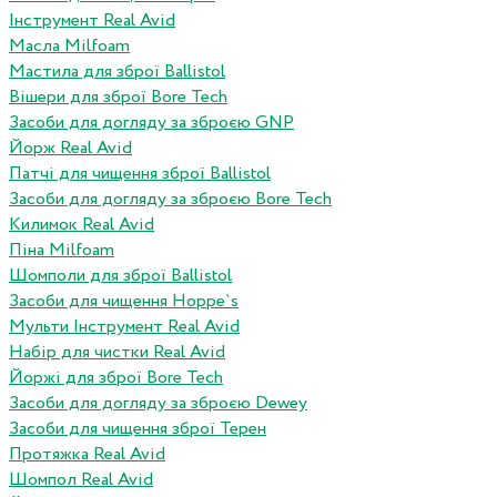
Інструмент Real Avid
Масла Milfoam
Мастила для зброї Ballistol
Вішери для зброї Bore Tech
Засоби для догляду за зброєю GNP
Йорж Real Avid
Патчі для чищення зброї Ballistol
Засоби для догляду за зброєю Bore Tech
Килимок Real Avid
Піна Milfoam
Шомполи для зброї Ballistol
Засоби для чищення Hoppe`s
Мульти Інструмент Real Avid
Набір для чистки Real Avid
Йоржі для зброї Bore Tech
Засоби для догляду за зброєю Dewey
Засоби для чищення зброї Терен
Протяжка Real Avid
Шомпол Real Avid