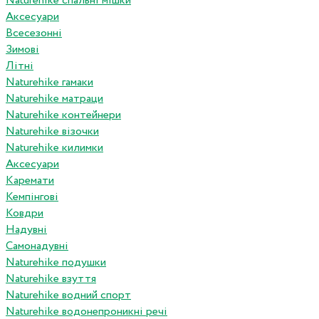
Naturehike спальні мішки
Аксесуари
Всесезонні
Зимові
Літні
Naturehike гамаки
Naturehike матраци
Naturehike контейнери
Naturehike візочки
Naturehike килимки
Аксесуари
Каремати
Кемпінгові
Ковдри
Надувні
Самонадувні
Naturehike подушки
Naturehike взуття
Naturehike водний спорт
Naturehike водонепроникні речі