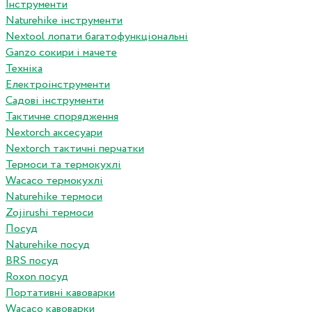
Інструменти
Naturehike інструменти
Nextool лопати багатофункціональні
Ganzo сокири і мачете
Техніка
Електроінструменти
Садові інструменти
Тактичне спорядження
Nextorch аксесуари
Nextorch тактичні перчатки
Термоси та термокухлі
Wacaco термокухлі
Naturehike термоси
Zojirushi термоси
Посуд
Naturehike посуд
BRS посуд
Roxon посуд
Портативні кавоварки
Wacaco кавоварки