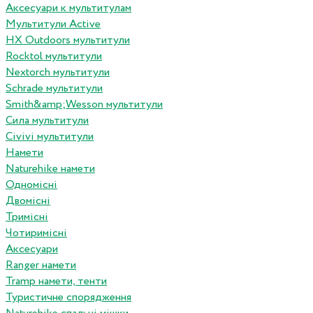
Аксесуари к мультитулам
Мультитули Active
HX Outdoors мультитули
Rocktol мультитули
Nextorch мультитули
Schrade мультитули
Smith&amp;Wesson мультитули
Сила мультитули
Civivi мультитули
Намети
Naturehike намети
Одномісні
Двомісні
Тримісні
Чотиримісні
Аксесуари
Ranger намети
Tramp намети, тенти
Туристичне спорядження