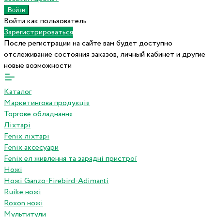
Войти как пользователь
Зарегистрироваться
После регистрации на сайте вам будет доступно
отслеживание состояния заказов, личный кабинет и другие
новые возможности
Каталог
Маркетингова продукція
Торгове обладнання
Ліхтарі
Fenix ліхтарі
Fenix аксесуари
Fenix ел живлення та зарядні пристрої
Ножі
Ножі Ganzo-Firebird-Adimanti
Ruike ножі
Roxon ножi
Мультитули