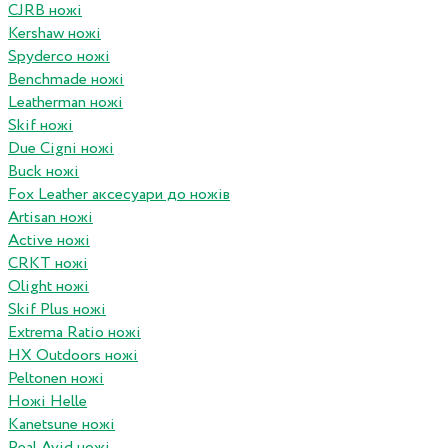
CJRB ножі
Kershaw ножі
Spyderco ножі
Benchmade ножі
Leatherman ножі
Skif ножі
Due Cigni ножі
Buck ножі
Fox Leather аксесуари до ножів
Artisan ножі
Active ножі
CRKT ножі
Olight ножі
Skif Plus ножі
Extrema Ratio ножі
HX Outdoors ножі
Peltonen ножі
Ножі Helle
Kanetsune ножі
Real Avid ножі