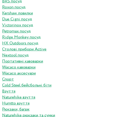
BRS посуд
Roxon посуд
Kershaw ловилки
Due Cigni посуд
Victorinox посуд
Petromax посуд
Ridge Monkey посуд
HX Outdoors посуд
Столові прибори Active
Nextool посуд
Портативні кавоварки
Wacaco кавоварки
Wacaco аксесуари
Спорт
Cold Steel бейсбольні біти
Взуття
Naturehike взуття
Humtto взуття
Рюкзаки, багаж
Naturehike рюкзаки та сумки