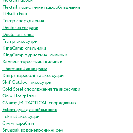
Flextail насоси
Flextail туристичне гідрообладнання
Litheli візки
Tramp спорядження
Deuter аксесуари
Deuter аптечка
Tramp аксесуари
KingCamp спальники
KingCamp туристичні килимки
Кемпинг туристичні килимки
Thermacell аксесуари
Knirps парасолі та аксесуари
Skif Outdoor аксесуари
Cold Steel спорядження та аксесуари
Only Hot грілки
C&amp;M TACTICAL спорядження
Estem душ для військових
Tekmat аксесуари
Сivivi карабіни
Snugpak водонепроникні речі