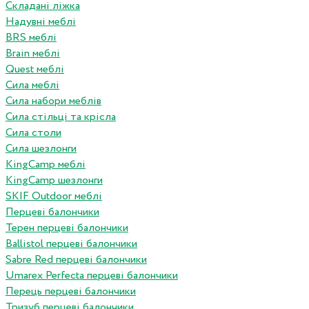
Складані ліжка
Надувні меблі
BRS меблі
Brain меблі
Quest меблі
Сила меблі
Сила набори меблів
Сила стільці та крісла
Сила столи
Сила шезлонги
KingCamp меблі
KingCamp шезлонги
SKIF Outdoor меблі
Перцеві балончики
Терен перцеві балончики
Ballistol перцеві балончики
Sabre Red перцеві балончики
Umarex Perfecta перцеві балончики
Перець перцеві балончики
Тризуб перцеві балончики