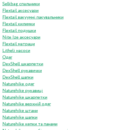
Selkbag спальники
Flextail аксесуари
Flextail вакуумні пакувальники
Flextail килимки
Flextail подушки
Nite Ize аксесуари
Flextail матраци
Litheli насоси
Одяг
DexShell шкарпетки
DexShell рукавички
DexShell шапки
Naturehike одяг
Naturehike рукавиці
Naturehike шкарпетки
Naturehike верхній одяг
Naturehike штани
Naturehike шапки
Naturehike кепки та панами