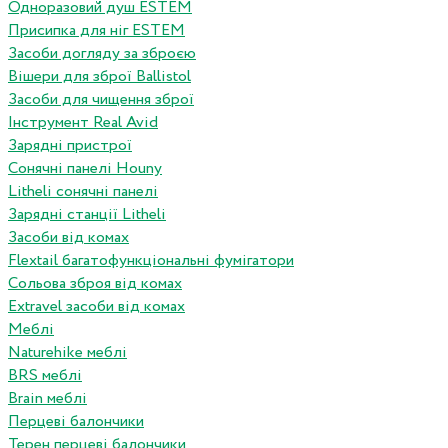
Одноразовий душ ESTEM
Присипка для ніг ESTEM
Засоби догляду за зброєю
Вішери для зброї Ballistol
Засоби для чищення зброї
Інструмент Real Avid
Зарядні пристрої
Сонячні панелі Houny
Litheli сонячні панелі
Зарядні станції Litheli
Засоби від комах
Flextail багатофункціональні фумігатори
Сольова зброя від комах
Extravel засоби від комах
Меблі
Naturehike меблі
BRS меблі
Brain меблі
Перцеві балончики
Терен перцеві балончики