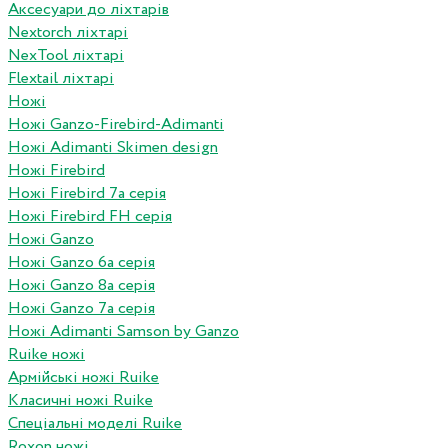
Аксесуари до ліхтарів
Nextorch ліхтарі
NexTool ліхтарі
Flextail ліхтарі
Ножі
Ножі Ganzo-Firebird-Adimanti
Ножі Adimanti Skimen design
Ножі Firebird
Ножі Firebird 7а серія
Ножі Firebird FH серія
Ножі Ganzo
Ножі Ganzo 6а серія
Ножі Ganzo 8а серія
Ножі Ganzo 7а серія
Ножі Adimanti Samson by Ganzo
Ruike ножі
Армійські ножі Ruike
Класичні ножі Ruike
Спеціальні моделі Ruike
Roxon ножi