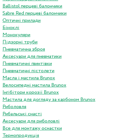
Ballistol перцеві балончики
Sabre Red перцеві балончики
Оптичні прилади
Біноклі
Монокуляри
Підзорні труби
Пневматична зброя
Аксесуари для пневматики
Пневматичні гвинтівки
Пневматичні пістолети
Масла і мастила Brunox
Велосипедні мастила Brunox
Інгібітори корозії Brunox
Мастила для догляду за карбоном Brunox
Риболовля
Рибальські снасті
Аксесуари для риболовлі
Все для монтажу оснастки
Термопродукція