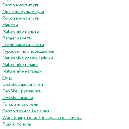
Ganzo мультитули
NexTool мультитули
Roxon мультитули
Намети
Naturehike намети
Ranger намети
Tramp намети, тенти
Туристичне спорядження
Naturehike спальні мішки
Naturehike гамаки
Naturehike матраци
Одяг
DexShell шкарпетки
DexShell рукавички
DexShell шапки
Точильні системи
Ganzo точила і каміння
Work Sharp точильні верстати і точила
Ruixin точила