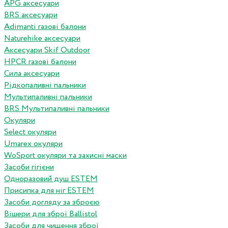
APG аксесуари
BRS аксесуари
Adimanti газові балони
Naturehike аксесуари
Аксесуари Skif Outdoor
HPCR газові балони
Сила аксесуари
Рідкопаливні пальники
Мультипаливні пальники
BRS Мультипаливні пальники
Окуляри
Select окуляри
Umarex окуляри
WoSport окуляри та захисні маски
Засоби гігієни
Одноразовий душ ESTEM
Присипка для ніг ESTEM
Засоби догляду за зброєю
Вішери для зброї Ballistol
Засоби для чищення зброї