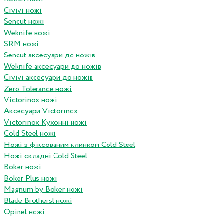
Civivi ножі
Sencut ножі
Weknife ножі
SRM ножі
Sencut аксесуари до ножів
Weknife аксесуари до ножів
Civivi аксесуари до ножів
Zero Tolerance ножі
Victorinox ножі
Аксесуари Victorinox
Victorinox Кухонні ножі
Cold Steel ножі
Ножі з фіксованим клинком Cold Steel
Ножі складні Cold Steel
Boker ножі
Boker Plus ножі
Magnum by Boker ножі
Blade Brothersl ножі
Opinel ножі