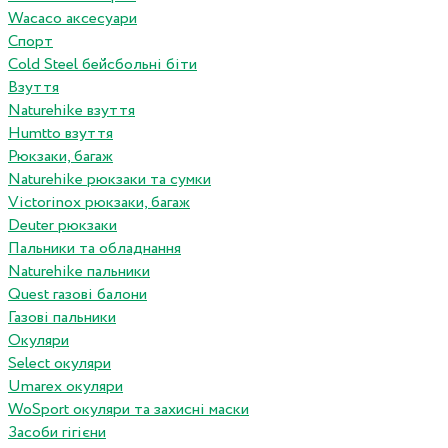
Wacaco аксесуари
Спорт
Cold Steel бейсбольні біти
Взуття
Naturehike взуття
Humtto взуття
Рюкзаки, багаж
Naturehike рюкзаки та сумки
Victorinox рюкзаки, багаж
Deuter рюкзаки
Пальники та обладнання
Naturehike пальники
Quest газові балони
Газові пальники
Окуляри
Select окуляри
Umarex окуляри
WoSport окуляри та захисні маски
Засоби гігієни