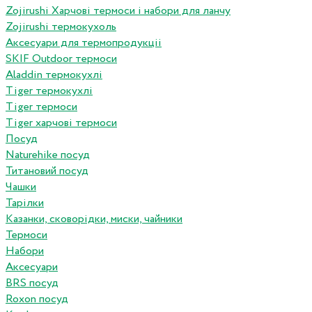
Zojirushi Харчові термоси і набори для ланчу
Zojirushi термокухоль
Аксесуари для термопродукціі
SKIF Outdoor термоси
Aladdin термокухлі
Tiger термокухлі
Tiger термоси
Tiger харчові термоси
Посуд
Naturehike посуд
Титановий посуд
Чашки
Тарілки
Казанки, сковорідки, миски, чайники
Термоси
Набори
Аксесуари
BRS посуд
Roxon посуд