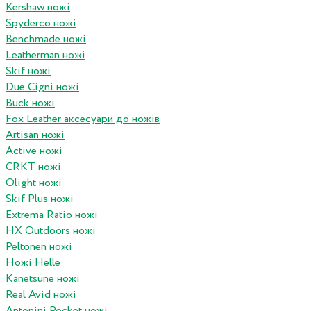
Kershaw ножі
Spyderco ножі
Benchmade ножі
Leatherman ножі
Skif ножі
Due Cigni ножі
Buck ножі
Fox Leather аксесуари до ножів
Artisan ножі
Active ножі
CRKT ножі
Olight ножі
Skif Plus ножі
Extrema Ratio ножі
HX Outdoors ножі
Peltonen ножі
Ножі Helle
Kanetsune ножі
Real Avid ножі
Antonini Pocket ножі