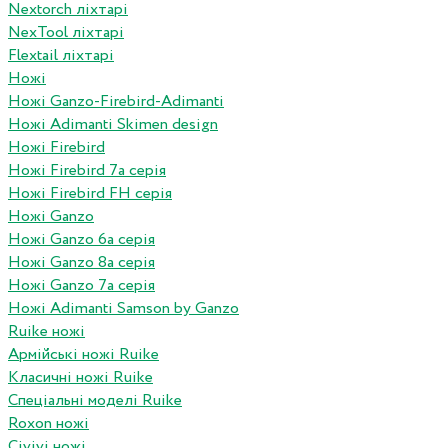
Nextorch ліхтарі
NexTool ліхтарі
Flextail ліхтарі
Ножі
Ножі Ganzo-Firebird-Adimanti
Ножі Adimanti Skimen design
Ножі Firebird
Ножі Firebird 7а серія
Ножі Firebird FH серія
Ножі Ganzo
Ножі Ganzo 6а серія
Ножі Ganzo 8а серія
Ножі Ganzo 7а серія
Ножі Adimanti Samson by Ganzo
Ruike ножі
Армійські ножі Ruike
Класичні ножі Ruike
Спеціальні моделі Ruike
Roxon ножi
Civivi ножі