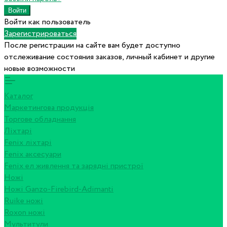
Войти как пользователь
Зарегистрироваться
После регистрации на сайте вам будет доступно
отслеживание состояния заказов, личный кабинет и другие
новые возможности
Каталог
Маркетингова продукція
Торгове обладнання
Ліхтарі
Fenix ліхтарі
Fenix аксесуари
Fenix ел живлення та зарядні пристрої
Ножі
Ножі Ganzo-Firebird-Adimanti
Ruike ножі
Roxon ножi
Мультитули