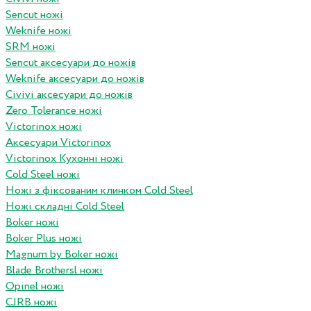
Sencut ножі
Weknife ножі
SRM ножі
Sencut аксесуари до ножів
Weknife аксесуари до ножів
Civivi аксесуари до ножів
Zero Tolerance ножі
Victorinox ножі
Аксесуари Victorinox
Victorinox Кухонні ножі
Cold Steel ножі
Ножі з фіксованим клинком Cold Steel
Ножі складні Cold Steel
Boker ножі
Boker Plus ножі
Magnum by Boker ножі
Blade Brothersl ножі
Opinel ножі
CJRB ножі