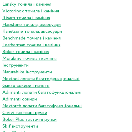
Lansky точила і каміння
Victorinox точила і каміння
Risam точила і каміння
Hapstone точила, аксесуари
Kanetsune точила, аксесуари
Benchmade точила і каміння
Leatherman точила і каміння
Boker точила і каміння
Morakniv точила і каміння
Інструменти
Naturehike інструменти
Nextool лопати багатофункціональні
Ganzo сокири і мачете
Adimanti лопати багатофункціональні
Adimanti сокири
Nextorch лопати багатофункціональні
Сivivi тактичні ручки
Boker Plus тактичні ручки
Skif інструменти