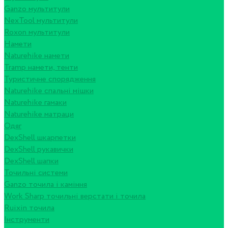
Ganzo мультитули
NexTool мультитули
Roxon мультитули
Намети
Naturehike намети
Tramp намети, тенти
Туристичне спорядження
Naturehike спальні мішки
Naturehike гамаки
Naturehike матраци
Одяг
DexShell шкарпетки
DexShell рукавички
DexShell шапки
Точильні системи
Ganzo точила і каміння
Work Sharp точильні верстати і точила
Ruixin точила
Інструменти