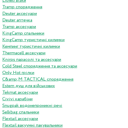
Litheli візки
Tramp спорядження
Deuter аксесуари
Deuter аптечка
Tramp аксесуари
KingCamp спальники
KingCamp туристичні килимки
Кемпинг туристичні килимки
Thermacell аксесуари
Knirps парасолі та аксесуари
Cold Steel спорядження та аксесуари
Only Hot грілки
C&amp;M TACTICAL спорядження
Estem душ для військових
Tekmat аксесуари
Сivivi карабіни
Snugpak водонепроникні речі
Selkbag спальники
Flextail аксесуари
Flextail вакуумні пакувальники