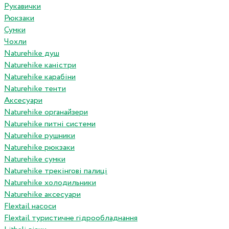
Рукавички
Рюкзаки
Сумки
Чохли
Naturehike душ
Naturehike каністри
Naturehike карабіни
Naturehike тенти
Аксесуари
Naturehike органайзери
Naturehike питні системи
Naturehike рушники
Naturehike рюкзаки
Naturehike сумки
Naturehike трекінгові палиці
Naturehike холодильники
Naturehike аксесуари
Flextail насоси
Flextail туристичне гідрообладнання