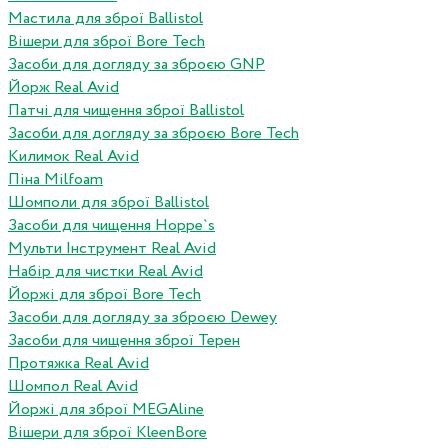
Мастила для зброї Ballistol
Вішери для зброї Bore Tech
Засоби для догляду за зброєю GNP
Йорж Real Avid
Патчі для чищення зброї Ballistol
Засоби для догляду за зброєю Bore Tech
Килимок Real Avid
Піна Milfoam
Шомполи для зброї Ballistol
Засоби для чищення Hoppe`s
Мульти Інструмент Real Avid
Набір для чистки Real Avid
Йоржі для зброї Bore Tech
Засоби для догляду за зброєю Dewey
Засоби для чищення зброї Терен
Протяжка Real Avid
Шомпол Real Avid
Йоржі для зброї MEGAline
Вішери для зброї KleenBore