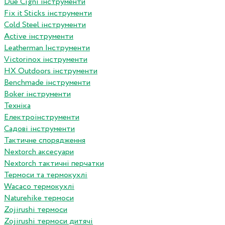
Due Cigni інструменти
Fix it Sticks інструменти
Сold Steel інструменти
Active інструменти
Leatherman Інструменти
Victorinox інструменти
HX Outdoors інструменти
Benchmade інструменти
Boker інструменти
Техніка
Електроінструменти
Садові інструменти
Тактичне спорядження
Nextorch аксесуари
Nextorch тактичні перчатки
Термоси та термокухлі
Wacaco термокухлі
Naturehike термоси
Zojirushi термоси
Zojirushi термоси дитячі