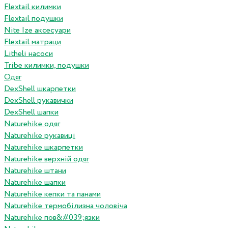
Flextail килимки
Flextail подушки
Nite Ize аксесуари
Flextail матраци
Litheli насоси
Tribe килимки, подушки
Одяг
DexShell шкарпетки
DexShell рукавички
DexShell шапки
Naturehike одяг
Naturehike рукавиці
Naturehike шкарпетки
Naturehike верхній одяг
Naturehike штани
Naturehike шапки
Naturehike кепки та панами
Naturehike термобілизна чоловіча
Naturehike пов&#039;язки