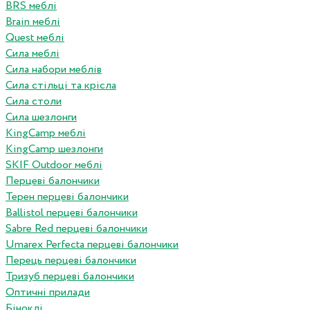
BRS меблі
Brain меблі
Quest меблі
Сила меблі
Сила набори меблів
Сила стільці та крісла
Сила столи
Сила шезлонги
KingCamp меблі
KingCamp шезлонги
SKIF Outdoor меблі
Перцеві балончики
Терен перцеві балончики
Ballistol перцеві балончики
Sabre Red перцеві балончики
Umarex Perfecta перцеві балончики
Перець перцеві балончики
Тризуб перцеві балончики
Оптичні прилади
Біноклі