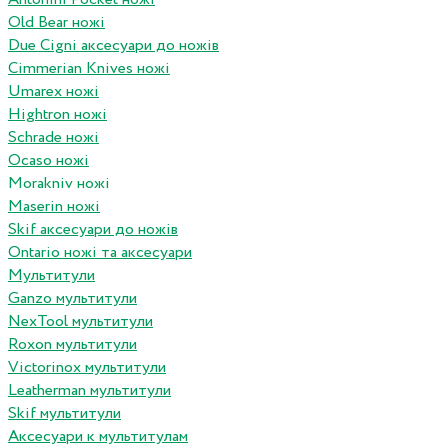
Old Bear ножі
Due Cigni аксесуари до ножів
Cimmerian Knives ножі
Umarex ножі
Hightron ножі
Schrade ножі
Ocaso ножі
Morakniv ножі
Maserin ножі
Skif аксесуари до ножів
Ontario ножі та аксесуари
Мультитули
Ganzo мультитули
NexTool мультитули
Roxon мультитули
Victorinox мультитули
Leatherman мультитули
Skif мультитули
Аксесуари к мультитулам