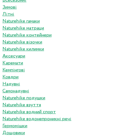
Всесезонні
Зимові
Літні
Naturehike гамаки
Naturehike матраци
Naturehike контейнери
Naturehike візочки
Naturehike килимки
Аксесуари
Каремати
Кемпінгові
Ковдри
Надувні
Самонадувні
Naturehike подушки
Naturehike взуття
Naturehike водний спорт
Naturehike водонепроникні речі
Гермомішки
Дощовики