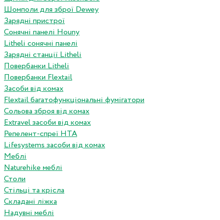
Шомполи для зброї Dewey
Зарядні пристрої
Сонячні панелі Houny
Litheli сонячні панелі
Зарядні станції Litheli
Повербанки Litheli
Повербанки Flextail
Засоби від комах
Flextail багатофункціональні фумігатори
Сольова зброя від комах
Extravel засоби від комах
Репелент-спреї HTA
Lifesystems засоби від комах
Меблі
Naturehike меблі
Столи
Стільці та крісла
Складані ліжка
Надувні меблі