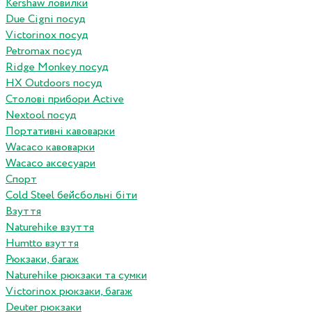
Kershaw ловилки
Due Cigni посуд
Victorinox посуд
Petromax посуд
Ridge Monkey посуд
HX Outdoors посуд
Столові прибори Active
Nextool посуд
Портативні кавоварки
Wacaco кавоварки
Wacaco аксесуари
Спорт
Cold Steel бейсбольні біти
Взуття
Naturehike взуття
Humtto взуття
Рюкзаки, багаж
Naturehike рюкзаки та сумки
Victorinox рюкзаки, багаж
Deuter рюкзаки