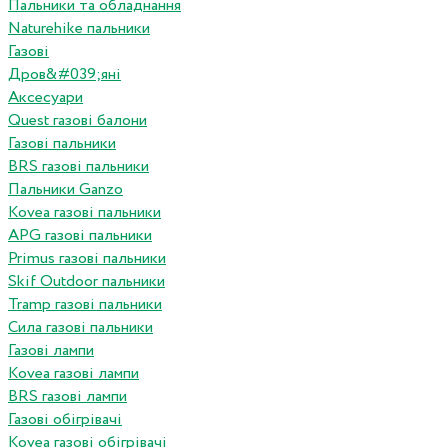
Пальники та обладнання
Naturehike пальники
Газові
Дров&#039;яні
Аксесуари
Quest газові балони
Газові пальники
BRS газові пальники
Пальники Ganzo
Kovea газові пальники
APG газові пальники
Primus газові пальники
Skif Outdoor пальники
Tramp газові пальники
Сила газові пальники
Газові лампи
Kovea газові лампи
BRS газові лампи
Газові обігрівачі
Kovea газові обігрівачі