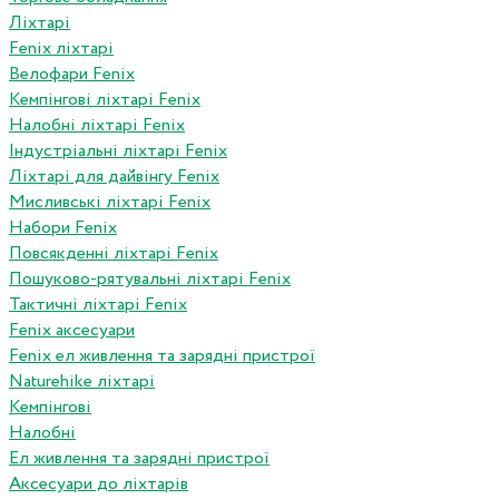
Ліхтарі
Fenix ліхтарі
Велофари Fenix
Кемпінгові ліхтарі Fenix
Налобні ліхтарі Fenix
Індустріальні ліхтарі Fenix
Ліхтарі для дайвінгу Fenix
Мисливські ліхтарі Fenix
Набори Fenix
Повсякденні ліхтарі Fenix
Пошуково-рятувальні ліхтарі Fenix
Тактичні ліхтарі Fenix
Fenix аксесуари
Fenix ел живлення та зарядні пристрої
Naturehike ліхтарі
Кемпінгові
Налобні
Ел живлення та зарядні пристрої
Аксесуари до ліхтарів