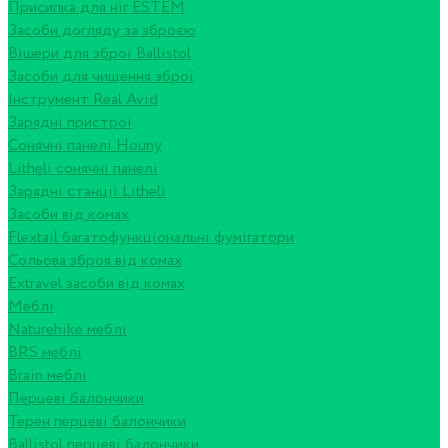
Присипка для ніг ESTEM
Засоби догляду за зброєю
Вішери для зброї Ballistol
Засоби для чищення зброї
Інструмент Real Avid
Зарядні пристрої
Сонячні панелі Houny
Litheli сонячні панелі
Зарядні станції Litheli
Засоби від комах
Flextail багатофункціональні фумігатори
Сольова зброя від комах
Extravel засоби від комах
Меблі
Naturehike меблі
BRS меблі
Brain меблі
Перцеві балончики
Терен перцеві балончики
Ballistol перцеві балончики