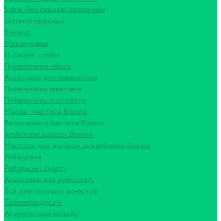
Sabre Red перцеві балончики
Оптичні прилади
Біноклі
Монокуляри
Підзорні труби
Пневматична зброя
Аксесуари для пневматики
Пневматичні гвинтівки
Пневматичні пістолети
Масла і мастила Brunox
Велосипедні мастила Brunox
Інгібітори корозії Brunox
Мастила для догляду за карбоном Brunox
Риболовля
Рибальські снасті
Аксесуари для риболовлі
Все для монтажу оснастки
Термопродукція
Акумулятори холоду