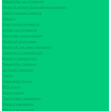
Naturehike інструменти
Nextool лопати багатофункціональні
Ganzo сокири і мачете
Техніка
Електроінструменти
Садові інструменти
Тактичне спорядження
Nextorch аксесуари
Nextorch тактичні перчатки
Термоси та термокухлі
Wacaco термокухлі
Naturehike термоси
Zojirushi термоси
Посуд
Naturehike посуд
BRS посуд
Roxon посуд
Портативні кавоварки
Wacaco кавоварки
Wacaco аксесуари