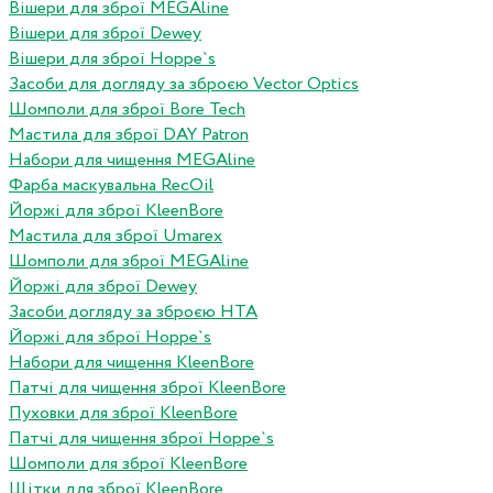
Вішери для зброї MEGAline
Вішери для зброї Dewey
Вішери для зброї Hoppe`s
Засоби для догляду за зброєю Vector Optics
Шомполи для зброї Bore Tech
Мастила для зброї DAY Patron
Набори для чищення MEGAline
Фарба маскувальна RecOil
Йоржі для зброї KleenBore
Мастила для зброї Umarex
Шомполи для зброї MEGAline
Йоржі для зброї Dewey
Засоби догляду за зброєю HTA
Йоржі для зброї Hoppe`s
Набори для чищення KleenBore
Патчі для чищення зброї KleenBore
Пуховки для зброї KleenBore
Патчі для чищення зброї Hoppe`s
Шомполи для зброї KleenBore
Щітки для зброї KleenBore