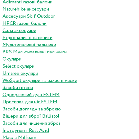
Adimanti газові балони
Naturehike аксесуари
Аксесуари Skif Outdoor
HPCR газові балони
Сила аксесуари
Рідкопаливні пальники
Мультипаливні пальники
BRS Мультипаливні пальники
Окуляри
Select окуляри
Umarex окуляри
WoSport окуляри та захисні маски
Засоби гігієни
Одноразовий душ ESTEM
Присипка для ніг ESTEM
Засоби догляду за зброєю
Вішери для зброї Ballistol
Засоби для чищення зброї
Інструмент Real Avid
Масла Milfoam