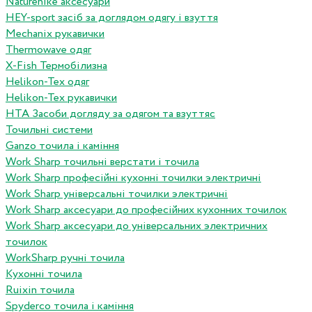
Naturehike аксесуари
HEY-sport засіб за доглядом одягу і взуття
Mechanix рукавички
Thermowave одяг
X-Fish Термобілизна
Helikon-Tex одяг
Helikon-Tex рукавички
HTA Засоби догляду за одягом та взуттяс
Точильні системи
Ganzo точила і каміння
Work Sharp точильні верстати і точила
Work Sharp професiйнi кухоннi точилки электричнi
Work Sharp унiверсальнi точилки электричнi
Work Sharp аксесуари до професiйних кухонних точилок
Work Sharp аксесуари до унiверсальних электричних
точилок
WorkSharp ручні точила
Кухонні точила
Ruixin точила
Spyderco точила і каміння