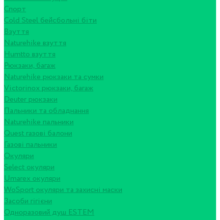
Спорт
Cold Steel бейсбольні біти
Взуття
Naturehike взуття
Humtto взуття
Рюкзаки, багаж
Naturehike рюкзаки та сумки
Victorinox рюкзаки, багаж
Deuter рюкзаки
Пальники та обладнання
Naturehike пальники
Quest газові балони
Газові пальники
Окуляри
Select окуляри
Umarex окуляри
WoSport окуляри та захисні маски
Засоби гігієни
Одноразовий душ ESTEM