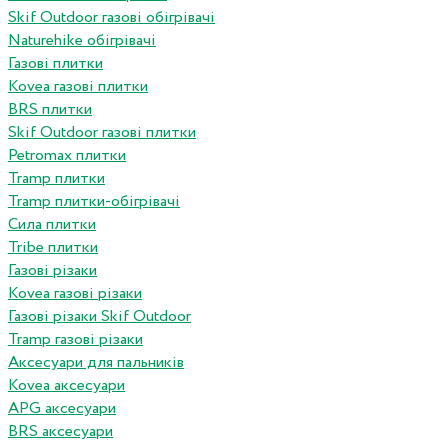
Skif Outdoor газові обігрівачі
Naturehike обігрівачі
Газові плитки
Kovea газові плитки
BRS плитки
Skif Outdoor газові плитки
Petromax плитки
Tramp плитки
Tramp плитки-обігрівачі
Сила плитки
Tribe плитки
Газові різаки
Kovea газові різаки
Газові різаки Skif Outdoor
Tramp газові різаки
Аксесуари для пальників
Kovea аксесуари
APG аксесуари
BRS аксесуари