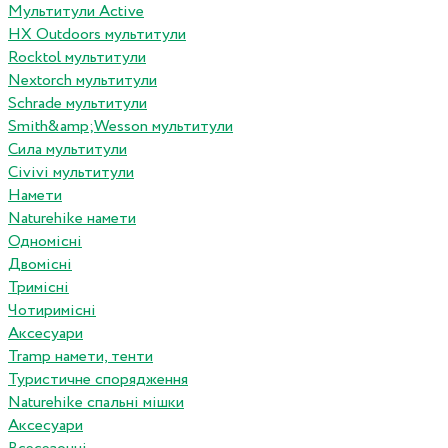
Мультитули Active
HX Outdoors мультитули
Rocktol мультитули
Nextorch мультитули
Schrade мультитули
Smith&amp;Wesson мультитули
Сила мультитули
Civivi мультитули
Намети
Naturehike намети
Одномісні
Двомісні
Тримісні
Чотиримісні
Аксесуари
Tramp намети, тенти
Туристичне спорядження
Naturehike спальні мішки
Аксесуари