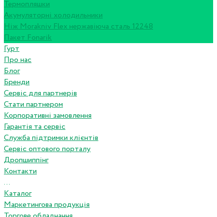
Термопляшки
Акумуляторні холодильники
Ніж Morakniv Flex нержавіюча сталь 12248
Пакет Fonarik
Гурт
Про нас
Блог
Бренди
Сервіс для партнерів
Стати партнером
Корпоративні замовлення
Гарантія та сервіс
Служба підтримки клієнтів
Сервіс оптового порталу
Дропшиппінг
Контакти
...
Каталог
Маркетингова продукція
Торгове обладнання