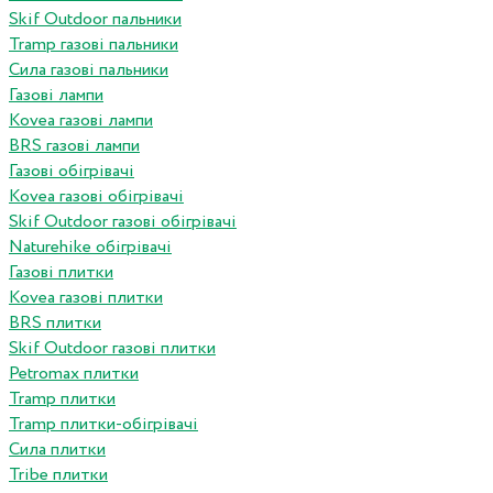
Skif Outdoor пальники
Tramp газові пальники
Сила газові пальники
Газові лампи
Kovea газові лампи
BRS газові лампи
Газові обігрівачі
Kovea газові обігрівачі
Skif Outdoor газові обігрівачі
Naturehike обігрівачі
Газові плитки
Kovea газові плитки
BRS плитки
Skif Outdoor газові плитки
Petromax плитки
Tramp плитки
Tramp плитки-обігрівачі
Сила плитки
Tribe плитки