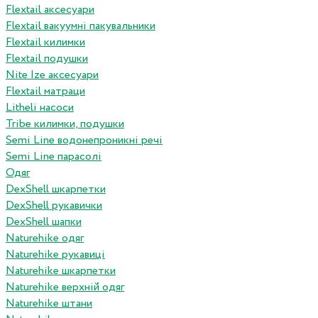
Flextail аксесуари
Flextail вакуумні пакувальники
Flextail килимки
Flextail подушки
Nite Ize аксесуари
Flextail матраци
Litheli насоси
Tribe килимки, подушки
Semi Line водонепроникні речі
Semi Line парасолі
Одяг
DexShell шкарпетки
DexShell рукавички
DexShell шапки
Naturehike одяг
Naturehike рукавиці
Naturehike шкарпетки
Naturehike верхній одяг
Naturehike штани