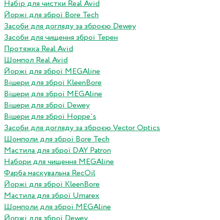
Набір для чистки Real Avid
Йоржі для зброї Bore Tech
Засоби для догляду за зброєю Dewey
Засоби для чищення зброї Терен
Протяжка Real Avid
Шомпол Real Avid
Йоржі для зброї MEGAline
Вішери для зброї KleenBore
Вішери для зброї MEGAline
Вішери для зброї Dewey
Вішери для зброї Hoppe`s
Засоби для догляду за зброєю Vector Optics
Шомполи для зброї Bore Tech
Мастила для зброї DAY Patron
Набори для чищення MEGAline
Фарба маскувальна RecOil
Йоржі для зброї KleenBore
Мастила для зброї Umarex
Шомполи для зброї MEGAline
Йоржі для зброї Dewey