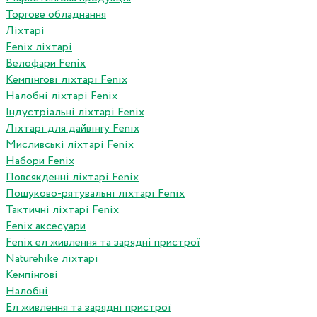
Торгове обладнання
Ліхтарі
Fenix ліхтарі
Велофари Fenix
Кемпінгові ліхтарі Fenix
Налобні ліхтарі Fenix
Індустріальні ліхтарі Fenix
Ліхтарі для дайвінгу Fenix
Мисливські ліхтарі Fenix
Набори Fenix
Повсякденні ліхтарі Fenix
Пошуково-рятувальні ліхтарі Fenix
Тактичні ліхтарі Fenix
Fenix аксесуари
Fenix ел живлення та зарядні пристрої
Naturehike ліхтарі
Кемпінгові
Налобні
Ел живлення та зарядні пристрої