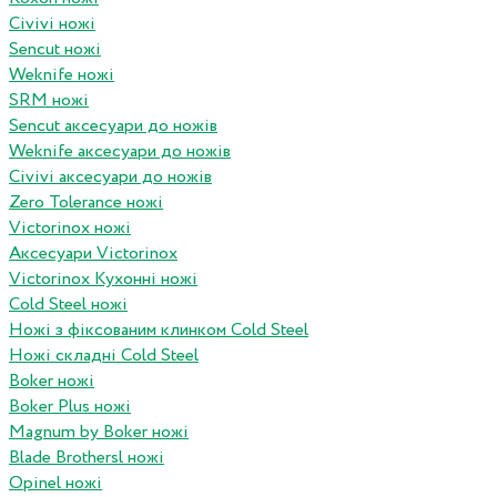
Civivi ножі
Sencut ножі
Weknife ножі
SRM ножі
Sencut аксесуари до ножів
Weknife аксесуари до ножів
Civivi аксесуари до ножів
Zero Tolerance ножі
Victorinox ножі
Аксесуари Victorinox
Victorinox Кухонні ножі
Cold Steel ножі
Ножі з фіксованим клинком Cold Steel
Ножі складні Cold Steel
Boker ножі
Boker Plus ножі
Magnum by Boker ножі
Blade Brothersl ножі
Opinel ножі