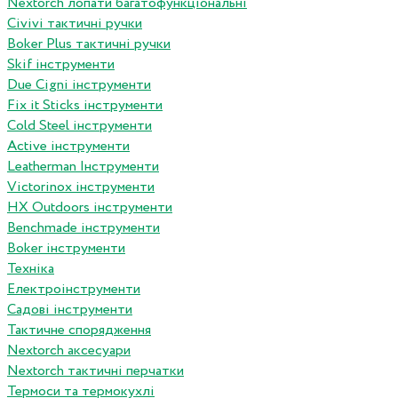
Nextorch лопати багатофункціональні
Сivivi тактичні ручки
Boker Plus тактичні ручки
Skif інструменти
Due Cigni інструменти
Fix it Sticks інструменти
Сold Steel інструменти
Active інструменти
Leatherman Інструменти
Victorinox інструменти
HX Outdoors інструменти
Benchmade інструменти
Boker інструменти
Техніка
Електроінструменти
Садові інструменти
Тактичне спорядження
Nextorch аксесуари
Nextorch тактичні перчатки
Термоси та термокухлі