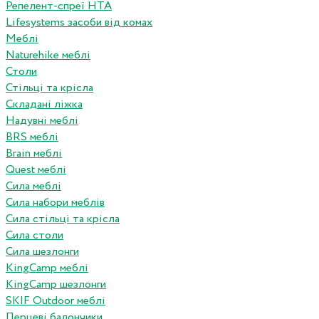
Репелент-спреї HTA
Lifesystems засоби від комах
Меблі
Naturehike меблі
Столи
Стільці та крісла
Складані ліжка
Надувні меблі
BRS меблі
Brain меблі
Quest меблі
Сила меблі
Сила набори меблів
Сила стільці та крісла
Сила столи
Сила шезлонги
KingCamp меблі
KingCamp шезлонги
SKIF Outdoor меблі
Перцеві балончики