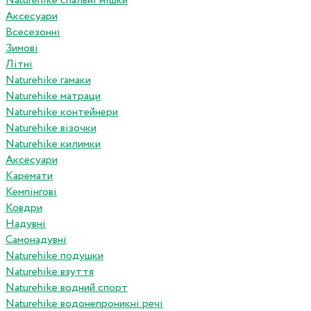
Naturehike спальні мішки
Аксесуари
Всесезонні
Зимові
Літні
Naturehike гамаки
Naturehike матраци
Naturehike контейнери
Naturehike візочки
Naturehike килимки
Аксесуари
Каремати
Кемпінгові
Ковдри
Надувні
Самонадувні
Naturehike подушки
Naturehike взуття
Naturehike водний спорт
Naturehike водонепроникні речі