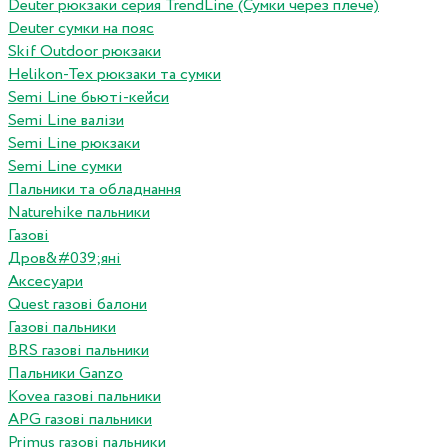
Deuter рюкзаки серия TrendLine (Сумки через плече)
Deuter сумки на пояс
Skif Outdoor рюкзаки
Helikon-Tex рюкзаки та сумки
Semi Line бьюті-кейси
Semi Line валізи
Semi Line рюкзаки
Semi Line сумки
Пальники та обладнання
Naturehike пальники
Газові
Дров&#039;яні
Аксесуари
Quest газові балони
Газові пальники
BRS газові пальники
Пальники Ganzo
Kovea газові пальники
APG газові пальники
Primus газові пальники