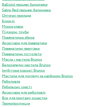
Ballistol перцеві балончики
Sabre Red перцеві балончики
Оптичні прилади
Біноклі
Монокуляри
Підзорні труби
Пневматична зброя
Аксесуари для пневматики
Пневматичні гвинтівки
Пневматичні пістолети
Масла і мастила Brunox
Велосипедні мастила Brunox
Інгібітори корозії Brunox
Мастила для догляду за карбоном Brunox
Риболовля
Рибальські снасті
Аксесуари для риболовлі
Все для монтажу оснастки
Термопродукція