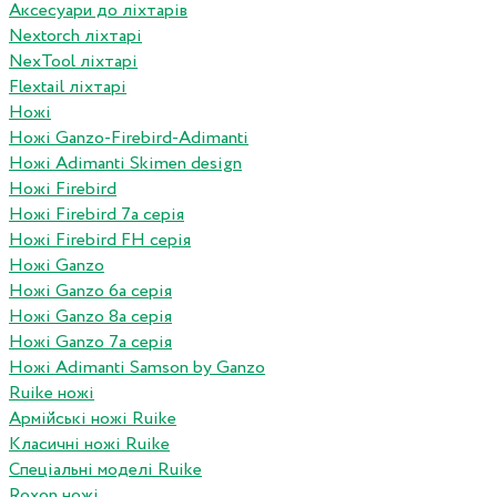
Аксесуари до ліхтарів
Nextorch ліхтарі
NexTool ліхтарі
Flextail ліхтарі
Ножі
Ножі Ganzo-Firebird-Adimanti
Ножі Adimanti Skimen design
Ножі Firebird
Ножі Firebird 7а серія
Ножі Firebird FH серія
Ножі Ganzo
Ножі Ganzo 6а серія
Ножі Ganzo 8а серія
Ножі Ganzo 7а серія
Ножі Adimanti Samson by Ganzo
Ruike ножі
Армійські ножі Ruike
Класичні ножі Ruike
Спеціальні моделі Ruike
Roxon ножi