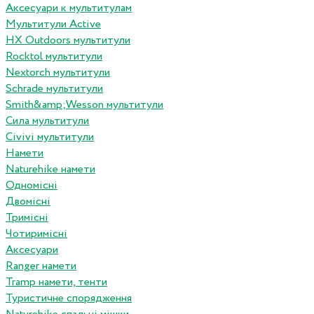
Аксесуари к мультитулам
Мультитули Active
HX Outdoors мультитули
Rocktol мультитули
Nextorch мультитули
Schrade мультитули
Smith&amp;Wesson мультитули
Сила мультитули
Civivi мультитули
Намети
Naturehike намети
Одномісні
Двомісні
Тримісні
Чотиримісні
Аксесуари
Ranger намети
Tramp намети, тенти
Туристичне спорядження