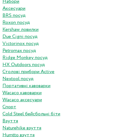
Набори
Аксесуари
BRS посуд
Roxon посуд
Kershaw ловилки
Due Cigni посуд
Victorinox посуд
Petromax посуд
Ridge Monkey посуд
HX Outdoors посуд
Столові прибори Active
Nextool посуд
Портативні кавоварки
Wacaco кавоварки
Wacaco аксесуари
Спорт
Cold Steel бейсбольні біти
Взуття
Naturehike взуття
Humtto взуття