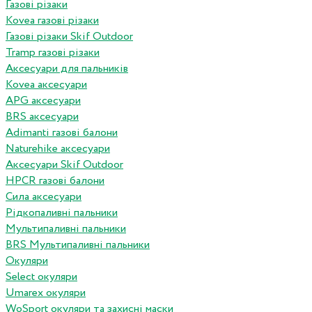
Газові різаки
Kovea газові різаки
Газові різаки Skif Outdoor
Tramp газові різаки
Аксесуари для пальників
Kovea аксесуари
APG аксесуари
BRS аксесуари
Adimanti газові балони
Naturehike аксесуари
Аксесуари Skif Outdoor
HPCR газові балони
Сила аксесуари
Рідкопаливні пальники
Мультипаливні пальники
BRS Мультипаливні пальники
Окуляри
Select окуляри
Umarex окуляри
WoSport окуляри та захисні маски