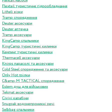
Flextail насоси
Flextail туристичне гідрообладнання
Litheli візки
Tramp спорядження
Deuter аксесуари
Deuter аптечка
Tramp аксесуари
KingCamp спальники
KingCamp туристичні килимки
Кемпинг туристичні килимки
Thermacell аксесуари
Knirps парасолі та аксесуари
Cold Steel спорядження та аксесуари
Only Hot грілки
C&amp;M TACTICAL спорядження
Estem душ для військових
Tekmat аксесуари
Сivivi карабіни
Snugpak водонепроникні речі
Selkbag спальники