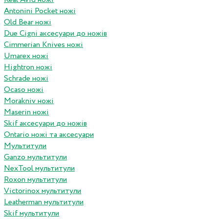
Antonini Pocket ножі
Old Bear ножі
Due Cigni аксесуари до ножів
Cimmerian Knives ножі
Umarex ножі
Hightron ножі
Schrade ножі
Ocaso ножі
Morakniv ножі
Maserin ножі
Skif аксесуари до ножів
Ontario ножі та аксесуари
Мультитули
Ganzo мультитули
NexTool мультитули
Roxon мультитули
Victorinox мультитули
Leatherman мультитули
Skif мультитули