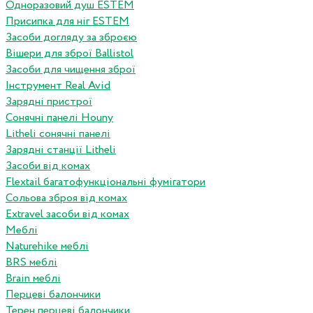
Одноразовий душ ESTEM
Присипка для ніг ESTEM
Засоби догляду за зброєю
Вішери для зброї Ballistol
Засоби для чищення зброї
Інструмент Real Avid
Зарядні пристрої
Сонячні панелі Houny
Litheli сонячні панелі
Зарядні станції Litheli
Засоби від комах
Flextail багатофункціональні фумігатори
Сольова зброя від комах
Extravel засоби від комах
Меблі
Naturehike меблі
BRS меблі
Brain меблі
Перцеві балончики
Терен перцеві балончики