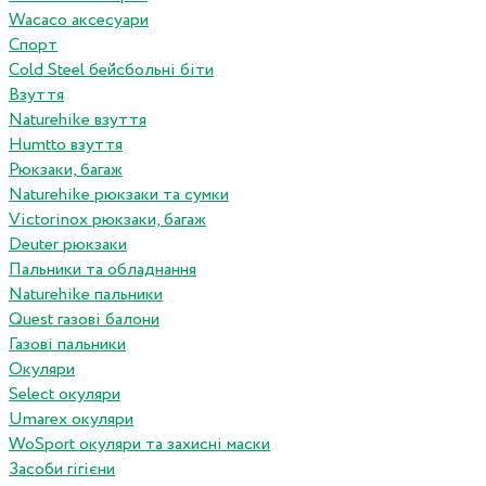
Wacaco аксесуари
Спорт
Cold Steel бейсбольні біти
Взуття
Naturehike взуття
Humtto взуття
Рюкзаки, багаж
Naturehike рюкзаки та сумки
Victorinox рюкзаки, багаж
Deuter рюкзаки
Пальники та обладнання
Naturehike пальники
Quest газові балони
Газові пальники
Окуляри
Select окуляри
Umarex окуляри
WoSport окуляри та захисні маски
Засоби гігієни