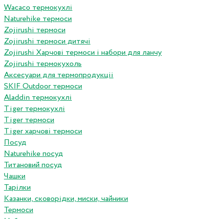
Wacaco термокухлі
Naturehike термоси
Zojirushi термоси
Zojirushi термоси дитячі
Zojirushi Харчові термоси і набори для ланчу
Zojirushi термокухоль
Аксесуари для термопродукціі
SKIF Outdoor термоси
Aladdin термокухлі
Tiger термокухлі
Tiger термоси
Tiger харчові термоси
Посуд
Naturehike посуд
Титановий посуд
Чашки
Тарілки
Казанки, сковорідки, миски, чайники
Термоси