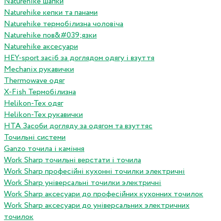
Naturehike шапки
Naturehike кепки та панами
Naturehike термобілизна чоловіча
Naturehike пов&#039;язки
Naturehike аксесуари
HEY-sport засіб за доглядом одягу і взуття
Mechanix рукавички
Thermowave одяг
X-Fish Термобілизна
Helikon-Tex одяг
Helikon-Tex рукавички
HTA Засоби догляду за одягом та взуттяс
Точильні системи
Ganzo точила і каміння
Work Sharp точильні верстати і точила
Work Sharp професiйнi кухоннi точилки электричнi
Work Sharp унiверсальнi точилки электричнi
Work Sharp аксесуари до професiйних кухонних точилок
Work Sharp аксесуари до унiверсальних электричних
точилок