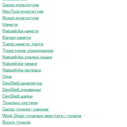
Ganzo мультитули
NexTool мультитули
Roxon мультитули
Намети
Naturehike намети
Ranger намети
Tramp намети, тенти
Туристичне спорядження
Naturehike спальні мішки
Naturehike гамаки
Naturehike матраци
Одяг
DexShell шкарпетки
DexShell рукавички
DexShell шапки
Точильні системи
Ganzo точила і каміння
Work Sharp точильні верстати і точила
Ruixin точила