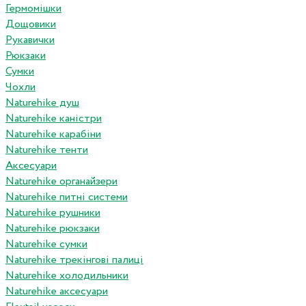
Гермомішки
Дощовики
Рукавички
Рюкзаки
Сумки
Чохли
Naturehike душ
Naturehike каністри
Naturehike карабіни
Naturehike тенти
Аксесуари
Naturehike органайзери
Naturehike питні системи
Naturehike рушники
Naturehike рюкзаки
Naturehike сумки
Naturehike трекінгові палиці
Naturehike холодильники
Naturehike аксесуари