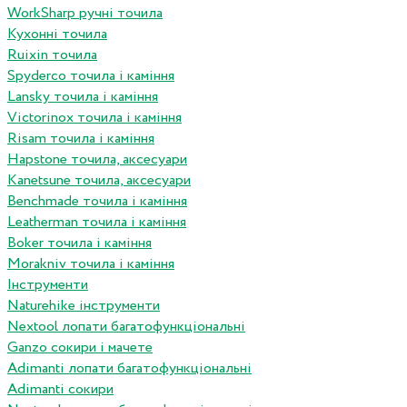
WorkSharp ручні точила
Кухонні точила
Ruixin точила
Spyderco точила і каміння
Lansky точила і каміння
Victorinox точила і каміння
Risam точила і каміння
Hapstone точила, аксесуари
Kanetsune точила, аксесуари
Benchmade точила і каміння
Leatherman точила і каміння
Boker точила і каміння
Morakniv точила і каміння
Інструменти
Naturehike інструменти
Nextool лопати багатофункціональні
Ganzo сокири і мачете
Adimanti лопати багатофункціональні
Adimanti сокири