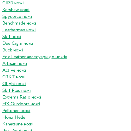
CJRB ножі
Kershaw ножі
Spyderco ножі
Benchmade ножі
Leatherman ножі
Skif ножі
Due Cigni ножі
Buck ножі
Fox Leather аксесуари до ножів
Artisan ножі
Active ножі
CRKT ножі
Olight ножі
Skif Plus ножі
Extrema Ratio ножі
HX Outdoors ножі
Peltonen ножі
Ножі Helle
Kanetsune ножі
Real Avid ножі