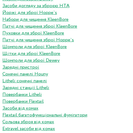
Засоби догляду за зброєю HTA
Йоржі для зброї Hoppe`s
Набори для чищення KleenBore
Патчі для чищення зброї KleenBore
Пуховки для зброї KleenBore
Патчі для чищення зброї Hoppe`s
Шомполи для зброї KleenBore
Щітки для зброї KleenBore
Шомполи для зброї Dewey
Зарядні пристрої
Сонячні панелі Houny
Litheli сонячні панелі
Зарядні станції Litheli
Повербанки Litheli
Повербанки Flextail
Засоби від комах
Flextail багатофункціональні фумігатори
Сольова зброя від комах
Extravel засоби від комах