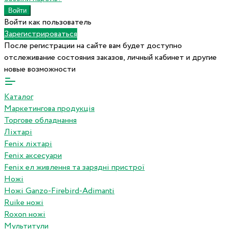
Войти как пользователь
Зарегистрироваться
После регистрации на сайте вам будет доступно
отслеживание состояния заказов, личный кабинет и другие
новые возможности
Каталог
Маркетингова продукція
Торгове обладнання
Ліхтарі
Fenix ліхтарі
Fenix аксесуари
Fenix ел живлення та зарядні пристрої
Ножі
Ножі Ganzo-Firebird-Adimanti
Ruike ножі
Roxon ножi
Мультитули