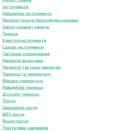
Ruixin точила
Інструменти
Naturehike інструменти
Nextool лопати багатофункціональні
Ganzo сокири і мачете
Техніка
Електроінструменти
Садові інструменти
Тактичне спорядження
Nextorch аксесуари
Nextorch тактичні перчатки
Термоси та термокухлі
Wacaco термокухлі
Naturehike термоси
Zojirushi термоси
Посуд
Naturehike посуд
BRS посуд
Roxon посуд
Портативні кавоварки