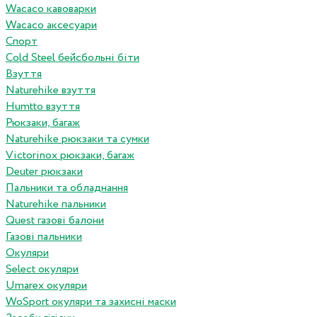
Wacaco кавоварки
Wacaco аксесуари
Спорт
Cold Steel бейсбольні біти
Взуття
Naturehike взуття
Humtto взуття
Рюкзаки, багаж
Naturehike рюкзаки та сумки
Victorinox рюкзаки, багаж
Deuter рюкзаки
Пальники та обладнання
Naturehike пальники
Quest газові балони
Газові пальники
Окуляри
Select окуляри
Umarex окуляри
WoSport окуляри та захисні маски