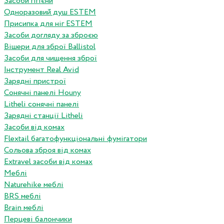
Засоби гігієни
Одноразовий душ ESTEM
Присипка для ніг ESTEM
Засоби догляду за зброєю
Вішери для зброї Ballistol
Засоби для чищення зброї
Інструмент Real Avid
Зарядні пристрої
Сонячні панелі Houny
Litheli сонячні панелі
Зарядні станції Litheli
Засоби від комах
Flextail багатофункціональні фумігатори
Сольова зброя від комах
Extravel засоби від комах
Меблі
Naturehike меблі
BRS меблі
Brain меблі
Перцеві балончики