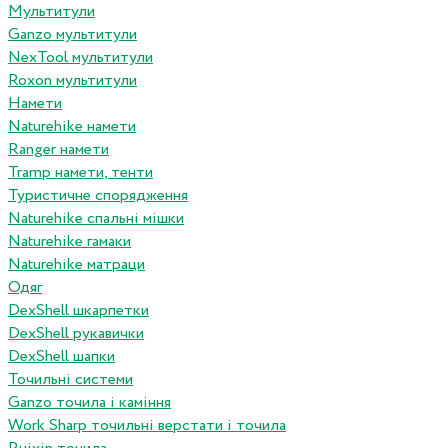
Мультитули
Ganzo мультитули
NexTool мультитули
Roxon мультитули
Намети
Naturehike намети
Ranger намети
Tramp намети, тенти
Туристичне спорядження
Naturehike спальні мішки
Naturehike гамаки
Naturehike матраци
Одяг
DexShell шкарпетки
DexShell рукавички
DexShell шапки
Точильні системи
Ganzo точила і каміння
Work Sharp точильні верстати і точила