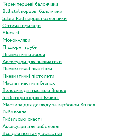
Терен перцеві балончики
Ballistol перцеві балончики
Sabre Red перцеві балончики
Оптичні прилади
Біноклі
Монокуляри
Підзорні труби
Пневматична зброя
Аксесуари для пневматики
Пневматичні гвинтівки
Пневматичні пістолети
Масла і мастила Brunox
Велосипедні мастила Brunox
Інгібітори корозії Brunox
Мастила для догляду за карбоном Brunox
Риболовля
Рибальські снасті
Аксесуари для риболовлі
Все для монтажу оснастки