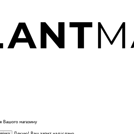
 Вашого магазину
Дякую! Ваш запит надіслано.
вінка