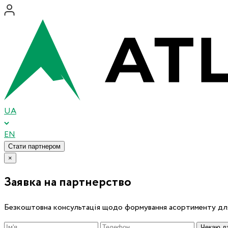
UA
EN
Стати партнером
×
Заявка на партнерство
Безкоштовна консультація щодо формування асортименту для
Чекаю дз