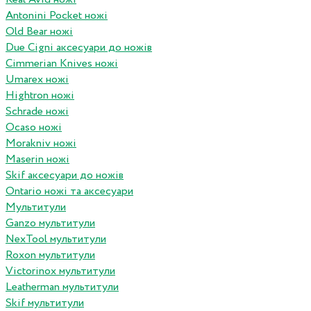
Antonini Pocket ножі
Old Bear ножі
Due Cigni аксесуари до ножів
Cimmerian Knives ножі
Umarex ножі
Hightron ножі
Schrade ножі
Ocaso ножі
Morakniv ножі
Maserin ножі
Skif аксесуари до ножів
Ontario ножі та аксесуари
Мультитули
Ganzo мультитули
NexTool мультитули
Roxon мультитули
Victorinox мультитули
Leatherman мультитули
Skif мультитули