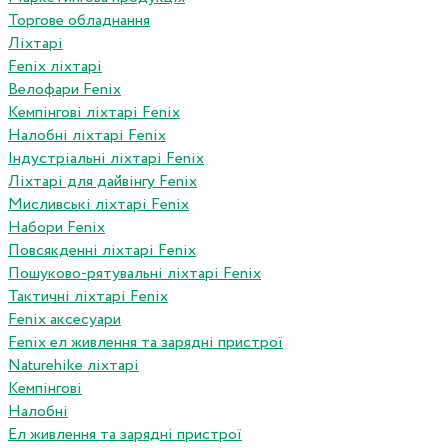
Торгове обладнання
Ліхтарі
Fenix ліхтарі
Велофари Fenix
Кемпінгові ліхтарі Fenix
Налобні ліхтарі Fenix
Індустріальні ліхтарі Fenix
Ліхтарі для дайвінгу Fenix
Мисливські ліхтарі Fenix
Набори Fenix
Повсякденні ліхтарі Fenix
Пошуково-рятувальні ліхтарі Fenix
Тактичні ліхтарі Fenix
Fenix аксесуари
Fenix ел живлення та зарядні пристрої
Naturehike ліхтарі
Кемпінгові
Налобні
Ел живлення та зарядні пристрої