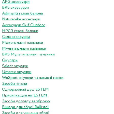
APG аксесуари
BRS аксесуари
Adimanti газові балони
Naturehike аксесуари
Аксесуари Skif Outdoor
HPCR газові балони
Сила аксесуари
Рідкопаливні пальники
Мультипаливні пальники
BRS Мультипаливні пальники
Окуляри
Select окуляри
Umarex окуляри
WoSport окуляри та захисні маски
Засоби гігієни
Одноразовий душ ESTEM
Присипка для ніг ESTEM
Засоби догляду за зброєю
Вішери для зброї Ballistol
Засоби для чищення зброї