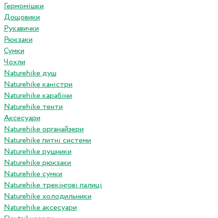
Гермомішки
Дощовики
Рукавички
Рюкзаки
Сумки
Чохли
Naturehike душ
Naturehike каністри
Naturehike карабіни
Naturehike тенти
Аксесуари
Naturehike органайзери
Naturehike питні системи
Naturehike рушники
Naturehike рюкзаки
Naturehike сумки
Naturehike трекінгові палиці
Naturehike холодильники
Naturehike аксесуари