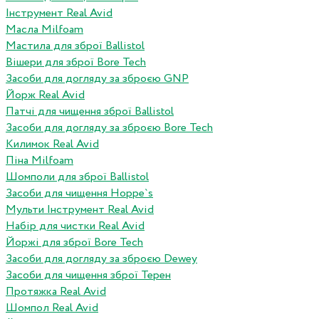
Інструмент Real Avid
Масла Milfoam
Мастила для зброї Ballistol
Вішери для зброї Bore Tech
Засоби для догляду за зброєю GNP
Йорж Real Avid
Патчі для чищення зброї Ballistol
Засоби для догляду за зброєю Bore Tech
Килимок Real Avid
Піна Milfoam
Шомполи для зброї Ballistol
Засоби для чищення Hoppe`s
Мульти Інструмент Real Avid
Набір для чистки Real Avid
Йоржі для зброї Bore Tech
Засоби для догляду за зброєю Dewey
Засоби для чищення зброї Терен
Протяжка Real Avid
Шомпол Real Avid