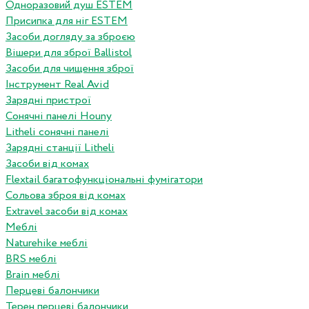
Одноразовий душ ESTEM
Присипка для ніг ESTEM
Засоби догляду за зброєю
Вішери для зброї Ballistol
Засоби для чищення зброї
Інструмент Real Avid
Зарядні пристрої
Сонячні панелі Houny
Litheli сонячні панелі
Зарядні станції Litheli
Засоби від комах
Flextail багатофункціональні фумігатори
Сольова зброя від комах
Extravel засоби від комах
Меблі
Naturehike меблі
BRS меблі
Brain меблі
Перцеві балончики
Терен перцеві балончики