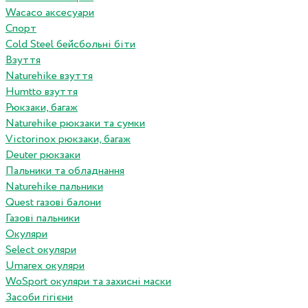
Wacaco аксесуари
Спорт
Cold Steel бейсбольні біти
Взуття
Naturehike взуття
Humtto взуття
Рюкзаки, багаж
Naturehike рюкзаки та сумки
Victorinox рюкзаки, багаж
Deuter рюкзаки
Пальники та обладнання
Naturehike пальники
Quest газові балони
Газові пальники
Окуляри
Select окуляри
Umarex окуляри
WoSport окуляри та захисні маски
Засоби гігієни