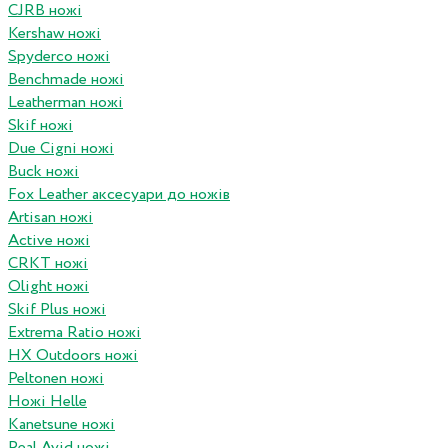
CJRB ножі
Kershaw ножі
Spyderco ножі
Benchmade ножі
Leatherman ножі
Skif ножі
Due Cigni ножі
Buck ножі
Fox Leather аксесуари до ножів
Artisan ножі
Active ножі
CRKT ножі
Olight ножі
Skif Plus ножі
Extrema Ratio ножі
HX Outdoors ножі
Peltonen ножі
Ножі Helle
Kanetsune ножі
Real Avid ножі