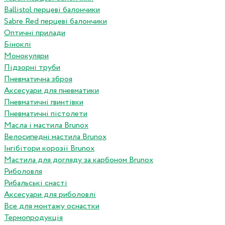
Ballistol перцеві балончики
Sabre Red перцеві балончики
Оптичні прилади
Біноклі
Монокуляри
Підзорні труби
Пневматична зброя
Аксесуари для пневматики
Пневматичні гвинтівки
Пневматичні пістолети
Масла і мастила Brunox
Велосипедні мастила Brunox
Інгібітори корозії Brunox
Мастила для догляду за карбоном Brunox
Риболовля
Рибальські снасті
Аксесуари для риболовлі
Все для монтажу оснастки
Термопродукція