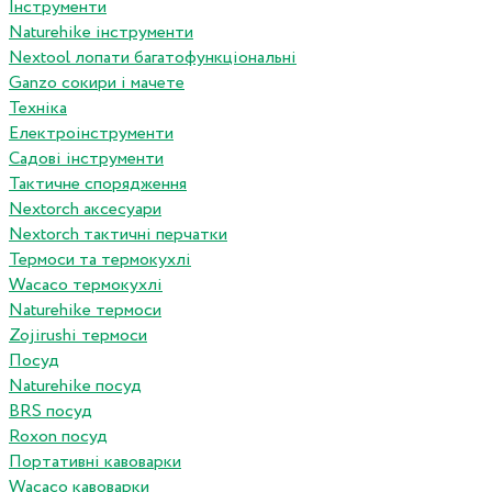
Інструменти
Naturehike інструменти
Nextool лопати багатофункціональні
Ganzo сокири і мачете
Техніка
Електроінструменти
Садові інструменти
Тактичне спорядження
Nextorch аксесуари
Nextorch тактичні перчатки
Термоси та термокухлі
Wacaco термокухлі
Naturehike термоси
Zojirushi термоси
Посуд
Naturehike посуд
BRS посуд
Roxon посуд
Портативні кавоварки
Wacaco кавоварки