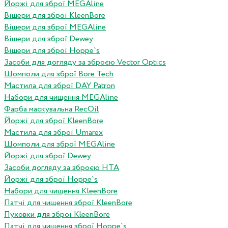
Йоржі для зброї MEGAline
Вішери для зброї KleenBore
Вішери для зброї MEGAline
Вішери для зброї Dewey
Вішери для зброї Hoppe`s
Засоби для догляду за зброєю Vector Optics
Шомполи для зброї Bore Tech
Мастила для зброї DAY Patron
Набори для чищення MEGAline
Фарба маскувальна RecOil
Йоржі для зброї KleenBore
Мастила для зброї Umarex
Шомполи для зброї MEGAline
Йоржі для зброї Dewey
Засоби догляду за зброєю HTA
Йоржі для зброї Hoppe`s
Набори для чищення KleenBore
Патчі для чищення зброї KleenBore
Пуховки для зброї KleenBore
Патчі для чищення зброї Hoppe`s