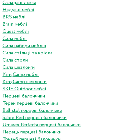
Складані ліжка
Надувні меблі
BRS меблі
Brain меблі
Quest меблі
Сила меблі
Сила набори меблів
Сила стільці та крісла
Сила столи
Сила шезлонги
KingCamp меблі
KingCamp шезлонги
SKIF Outdoor меблі
Перцеві балончики
Терен перцеві балончики
Ballistol перцеві балончики
Sabre Red перцеві балончики
Umarex Perfecta перцеві балончики
Перець перцеві балончики
Тризуб перцеві балончики