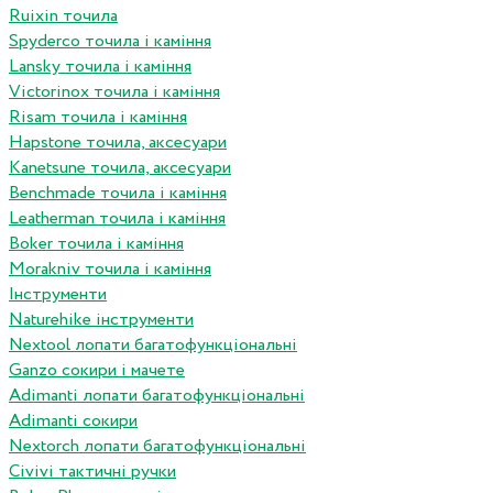
Ruixin точила
Spyderco точила і каміння
Lansky точила і каміння
Victorinox точила і каміння
Risam точила і каміння
Hapstone точила, аксесуари
Kanetsune точила, аксесуари
Benchmade точила і каміння
Leatherman точила і каміння
Boker точила і каміння
Morakniv точила і каміння
Інструменти
Naturehike інструменти
Nextool лопати багатофункціональні
Ganzo сокири і мачете
Adimanti лопати багатофункціональні
Adimanti сокири
Nextorch лопати багатофункціональні
Сivivi тактичні ручки