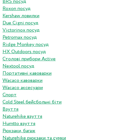
BRS посуд
Roxon посуд
Kershaw ловилки
Due Cigni посуд
Victorinox посуд
Petromax посуд
Ridge Monkey посуд
HX Outdoors посуд
Столові прибори Active
Nextool посуд
Портативні кавоварки
Wacaco кавоварки
Wacaco аксесуари
Спорт
Cold Steel бейсбольні біти
Взуття
Naturehike взуття
Humtto взуття
Рюкзаки, багаж
Naturehike рюкзаки та сумки