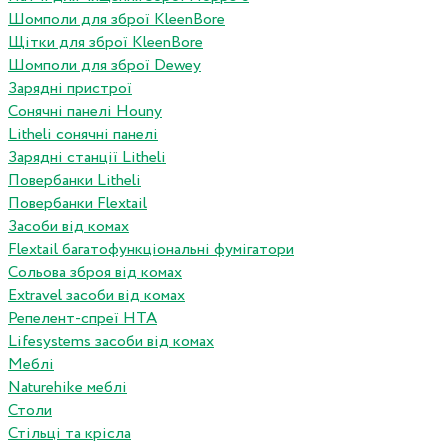
Шомполи для зброї KleenBore
Щітки для зброї KleenBore
Шомполи для зброї Dewey
Зарядні пристрої
Сонячні панелі Houny
Litheli сонячні панелі
Зарядні станції Litheli
Повербанки Litheli
Повербанки Flextail
Засоби від комах
Flextail багатофункціональні фумігатори
Сольова зброя від комах
Extravel засоби від комах
Репелент-спреї HTA
Lifesystems засоби від комах
Меблі
Naturehike меблі
Столи
Стільці та крісла