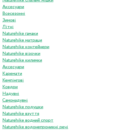
Naturehike спальні мішки
Аксесуари
Всесезонні
Зимові
Літні
Naturehike гамаки
Naturehike матраци
Naturehike контейнери
Naturehike візочки
Naturehike килимки
Аксесуари
Каремати
Кемпінгові
Ковдри
Надувні
Самонадувні
Naturehike подушки
Naturehike взуття
Naturehike водний спорт
Naturehike водонепроникні речі