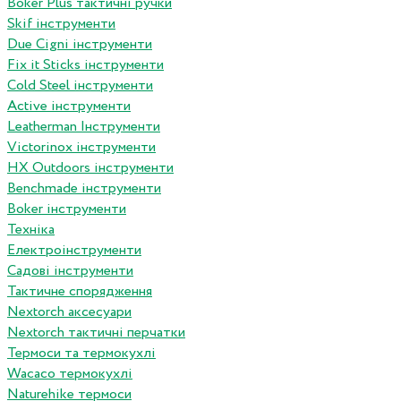
Boker Plus тактичні ручки
Skif інструменти
Due Cigni інструменти
Fix it Sticks інструменти
Сold Steel інструменти
Active інструменти
Leatherman Інструменти
Victorinox інструменти
HX Outdoors інструменти
Benchmade інструменти
Boker інструменти
Техніка
Електроінструменти
Садові інструменти
Тактичне спорядження
Nextorch аксесуари
Nextorch тактичні перчатки
Термоси та термокухлі
Wacaco термокухлі
Naturehike термоси