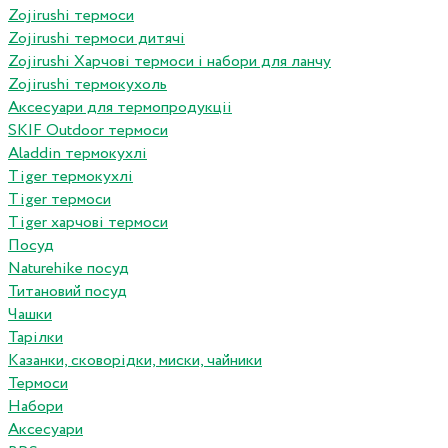
Zojirushi термоси
Zojirushi термоси дитячі
Zojirushi Харчові термоси і набори для ланчу
Zojirushi термокухоль
Аксесуари для термопродукціі
SKIF Outdoor термоси
Aladdin термокухлі
Tiger термокухлі
Tiger термоси
Tiger харчові термоси
Посуд
Naturehike посуд
Титановий посуд
Чашки
Тарілки
Казанки, сковорідки, миски, чайники
Термоси
Набори
Аксесуари