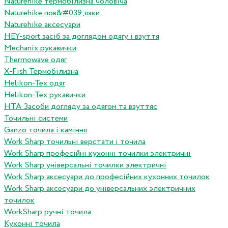
Naturehike термобілизна чоловіча
Naturehike пов&#039;язки
Naturehike аксесуари
HEY-sport засіб за доглядом одягу і взуття
Mechanix рукавички
Thermowave одяг
X-Fish Термобілизна
Helikon-Tex одяг
Helikon-Tex рукавички
HTA Засоби догляду за одягом та взуттяс
Точильні системи
Ganzo точила і каміння
Work Sharp точильні верстати і точила
Work Sharp професiйнi кухоннi точилки электричнi
Work Sharp унiверсальнi точилки электричнi
Work Sharp аксесуари до професiйних кухонних точилок
Work Sharp аксесуари до унiверсальних электричних
точилок
WorkSharp ручні точила
Кухонні точила