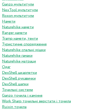
Ganzo мультитули
NexTool мультитули
Roxon мультитули
Намети
Naturehike намети
Ranger намети
Tramp намети, тенти
Туристичне спорядження
Naturehike спальні мішки
Naturehike гамаки
Naturehike матраци
Одяг
DexShell шкарпетки
DexShell рукавички
DexShell шапки
Точильні системи
Ganzo точила і каміння
Work Sharp точильні верстати і точила
Ruixin точила