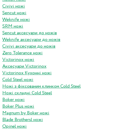
Civivi ножі
Sencut ножі
Weknife ножі
SRM ножі
Sencut аксесуари до ножів
Weknife аксесуари до ножів
Civivi аксесуари до ножів
Zero Tolerance ножі
Victorinox ножі
Аксесуари Victorinox
Victorinox Кухонні ножі
Cold Steel ножі
Ножі з фіксованим клинком Cold Steel
Ножі складні Cold Steel
Boker ножі
Boker Plus ножі
Magnum by Boker ножі
Blade Brothersl ножі
Opinel ножі