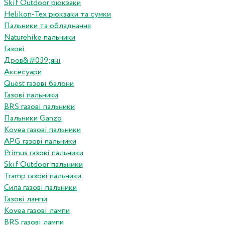
Skif Outdoor рюкзаки
Helikon-Tex рюкзаки та сумки
Пальники та обладнання
Naturehike пальники
Газові
Дров&#039;яні
Аксесуари
Quest газові балони
Газові пальники
BRS газові пальники
Пальники Ganzo
Kovea газові пальники
APG газові пальники
Primus газові пальники
Skif Outdoor пальники
Tramp газові пальники
Сила газові пальники
Газові лампи
Kovea газові лампи
BRS газові лампи