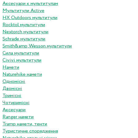
Аксесуари к мультитулам
Мультитули Active
HX Outdoors мультитули
Rocktol мультитули
Nextorch мультитули
Schrade мультитули
Smith&amp;Wesson мультитули
Сила мультитули
Civivi мультитули
Намети
Naturehike намети
Одномісні
Двомісні
Тримісні
Чотиримісні
Аксесуари
Ranger намети
Tramp намети, тенти
Туристичне спорядження