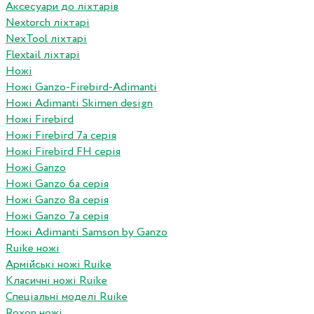
Аксесуари до ліхтарів
Nextorch ліхтарі
NexTool ліхтарі
Flextail ліхтарі
Ножі
Ножі Ganzo-Firebird-Adimanti
Ножі Adimanti Skimen design
Ножі Firebird
Ножі Firebird 7а серія
Ножі Firebird FH серія
Ножі Ganzo
Ножі Ganzo 6а серія
Ножі Ganzo 8а серія
Ножі Ganzo 7а серія
Ножі Adimanti Samson by Ganzo
Ruike ножі
Армійські ножі Ruike
Класичні ножі Ruike
Спеціальні моделі Ruike
Roxon ножi