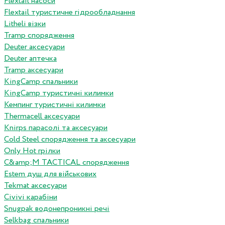
Flextail насоси
Flextail туристичне гідрообладнання
Litheli візки
Tramp спорядження
Deuter аксесуари
Deuter аптечка
Tramp аксесуари
KingCamp спальники
KingCamp туристичні килимки
Кемпинг туристичні килимки
Thermacell аксесуари
Knirps парасолі та аксесуари
Cold Steel спорядження та аксесуари
Only Hot грілки
C&amp;M TACTICAL спорядження
Estem душ для військових
Tekmat аксесуари
Сivivi карабіни
Snugpak водонепроникні речі
Selkbag спальники