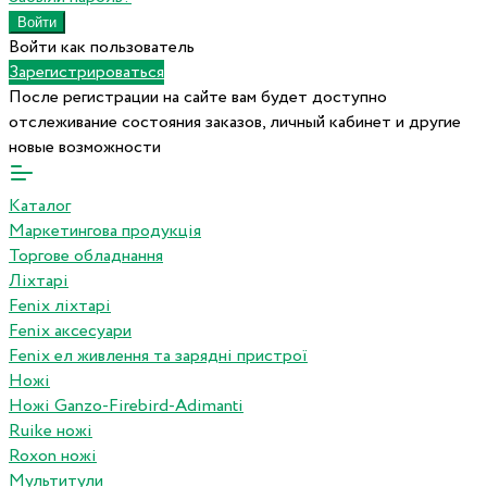
Войти как пользователь
Зарегистрироваться
После регистрации на сайте вам будет доступно
отслеживание состояния заказов, личный кабинет и другие
новые возможности
Каталог
Маркетингова продукція
Торгове обладнання
Ліхтарі
Fenix ліхтарі
Fenix аксесуари
Fenix ел живлення та зарядні пристрої
Ножі
Ножі Ganzo-Firebird-Adimanti
Ruike ножі
Roxon ножi
Мультитули