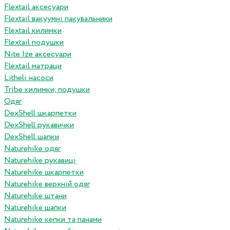
Flextail аксесуари
Flextail вакуумні пакувальники
Flextail килимки
Flextail подушки
Nite Ize аксесуари
Flextail матраци
Litheli насоси
Tribe килимки, подушки
Одяг
DexShell шкарпетки
DexShell рукавички
DexShell шапки
Naturehike одяг
Naturehike рукавиці
Naturehike шкарпетки
Naturehike верхній одяг
Naturehike штани
Naturehike шапки
Naturehike кепки та панами